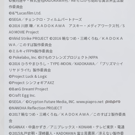
©長月達平・株式会社KADOKAWA刊／Re:ゼロから始める異世界生活製
作委員会
©&™Lucasfilm Ltd.
©SEGA／チェンクロ・フィルムパートナーズ
©2016 川原 礫／ＫＡＤＯＫＡＷＡ アスキー・メディアワークス刊／S
AO MOVIE Project
©ViVid Strike PROJECT ©2016 暁なつめ・三嶋くろね／ＫＡＤＯＫＡ
ＷＡ／このすば製作委員会
©ミルキィFFPN製作委員会
© Pokelabo, Inc. ©けものフレンズプロジェクト/KFPA
©2016 ひろやまひろし・TYPE-MOON／KADOKAWA／「プリズマ☆イ
リヤ ドライ!!」製作委員会
©Project Luck & Logic
©Project シンフォギアAXZ
©BanG Dream! Project
©Craft Egg Inc.
©SEGA／ ©Crypton Future Media, INC. www.piapro.net
©NANOHA Reflection PROJECT
©2017 暁なつめ・三嶋くろね／ＫＡＤＯＫＡＷＡ／このすば２製作委員
会
©GAINAX・中島かずき／アニプレックス・KONAMI・テレビ東京・電通
©2015丸戸史明・深崎暮人・KADOKAWA 富士見書房／冴えない製作委