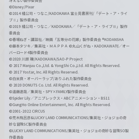
冴えない製作委員会
©Disney/Pixar
©2014 橘公司・つなこ/KADOKAWA 富士見書房刊/「デート・ア・ライ
ブⅡ」製作委員会
©2019 橘公司・つなこ／KADOKAWA／「デート・ア・ライブⅢ」製作
委員会
©春場ねぎ・講談社／映画「五等分の花嫁」製作委員会 ®KODANSHA
©藤本タツキ／集英社・ＭＡＰＰＡ ©丸山くがね・KADOKAWA刊／オー
バーロード4製作委員会
©2020 川原 礫/KADOKAWA/SAO-P Project
© 2017 Manjuu Co.,Ltd. & YongShi Co.,Ltd. All Rights Reserved.
© 2017 Yostar, Inc. All Rights Reserved.
©白米良・オーバーラップ/ありふれた製作委員会
© 2020 DONUTS Co. Ltd. All Rights Reserved.
©遠藤達哉／集英社・SPY×FAMILY製作委員会
©Spider Lily／アニプレックス・ABCアニメーション・BS11
©GungHo Online Entertainment, Inc. All Rights Reserved.
©2001-2022 CIRCUS
©荒木飛呂彦&LUCKY LAND COMMUNICATIONS/集英社・ジョジョの奇
妙な冒険SC製作委員会
©LUCKY LAND COMMUNICATIONS/集英社・ジョジョの奇妙な冒険SO製
作委員会