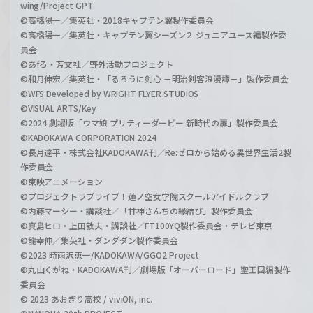
wing/Project GPT
©高橋陽一／集英社・2018キャプテン翼製作委員会
©高橋陽一／集英社・キャプテン翼シーズン２ ジュニアユース編製作委
員会
©あfろ・芳文社／野外活動プロジェクト
©和月伸宏／集英社・「るろうに剣心 －明治剣客浪漫譚－」製作委員会
©WFS Developed by WRIGHT FLYER STUDIOS
©VISUAL ARTS/Key
©2024 劇場版「ウマ娘 プリティーダービー 新時代の扉」製作委員会
©KADOKAWA CORPORATION 2024
©長月達平・株式会社KADOKAWA刊／Re:ゼロから始める異世界生活2製
作委員会
©東映アニメーション
©プロジェクトラブライブ！蓮ノ空女学院スクールアイドルクラブ
©内藤マーシー・講談社／「甘神さんちの縁結び」製作委員会
©真島ヒロ・上田敦夫・講談社／FT100YQ製作委員会・テレビ東京
©龍幸伸／集英社・ダンダダン製作委員会
©2023 時雨沢恵一/KADOKAWA/GGO2 Project
©丸山くがね・KADOKAWA刊／劇場版「オーバーロード」聖王国編製作
委員会
© 2023 あおぎり高校 / viviON, inc.