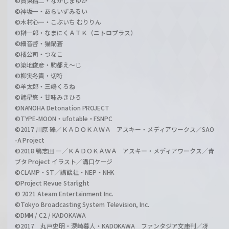
©賀東招二・なかじまゆか
©神坂一・あらいずみるい
©木村心一・こぶいち むりりん
©榊一郎・なまにくＡＴＫ（ニトロプラス）
©細音啓・猫鍋蒼
©橘公司・つなこ
©築地俊彦・駒都え～じ
©柳実冬貴・切符
©羊太郎・三嶋くろね
©諸星悠・甘味みきひろ
©NANOHA Detonation PROJECT
©TYPE-MOON・ufotable・FSNPC
©2017 川原 礫／ＫＡＤＯＫＡＷＡ アスキー・メディアワークス／SAO
-A Project
©2018 鴨志田 一／ＫＡＤＯＫＡＷＡ アスキー・メディアワークス／青
ブタ Project イラスト／溝口ケージ
©CLAMP・ST／講談社・NEP・NHK
©Project Revue Starlight
© 2021 Ateam Entertainment Inc.
©Tokyo Broadcasting System Television, Inc.
©DMM / C2 / KADOKAWA
©2017 丸戸史明・深崎暮人・KADOKAWA ファンタジア文庫刊／冴