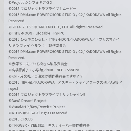
©Project シンフォギアＧＸ
©2015 プロジェクトラブライブ！ムービー
©2015 DMM.com POWERCHORD STUDIO / C2 / KADOKAWA All Rights
Reserved.
© 2014, 2015 SQUARE ENIX CO., LTD. All Rights Reserved.
©TYPE-MOON・ufotable・FSNPC
©2015 ひろやまひろし・TYPE-MOON／KADOKAWA／「プリズマ☆イ
リヤ ツヴァイ ヘルツ！」製作委員会
©2016 DMM.com POWERCHORD STUDIO / C2 / KADOKAWA All Rights
Reserved.
©赤塚不二夫／おそ松さん製作委員会
©高橋留美子・小学館／NHK・NEP・ShoPro
©Koi・芳文社／ご注文は製作委員会ですか？？
©2015 川原 礫／KADOKAWA アスキー・メディアワークス刊／AWIB P
roject
©2016 プロジェクトラブライブ！サンシャイン!!
©BanG Dream! Project
©VisualArt's/Key/Rewrite Project
©ATLUS ©SEGA All rights reserved.
©2015 CIRCUS
©TRIGGER・岡田麿里／キズナイーバー製作委員会