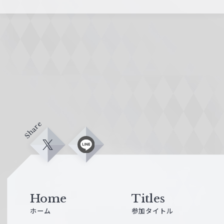
Share
X
L
i
n
e
Home
Titles
ホーム
参加タイトル