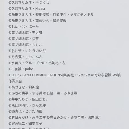
©久慈マサムネ・平つくね
©久慈マサムネ・Hisasi
©島田フミカネ・築地俊彦・月並甲介・ヤマグチノボル
©島田フミカネ・南房秀久・飯沼俊規
©しめさば・ぶーた
©竜ノ湖太郎・天之有
©竜ノ湖太郎・焦茶
©竜ノ湖太郎・ももこ
©谷川流・いとうのいぢ
©月夜涙・しおこんぶ
©水野良・グループSNE・出渕裕・左
©三田誠・pako
©LUCKY LAND COMMUNICATIONS/集英社・ジョジョの奇妙な冒険GW製
作委員会
©葵せきな・狗神煌
©あざの耕平・すみ兵 ©石踏一榮・みやま零
©井中だちま・飯田ぽち。
©恵比須清司・ぎん太郎
©鏡貴也・とよた瑣織
©春日みかげ・みやま零 ©春日みかげ・みやま零・深井涼介
©賀東招二・四季童子