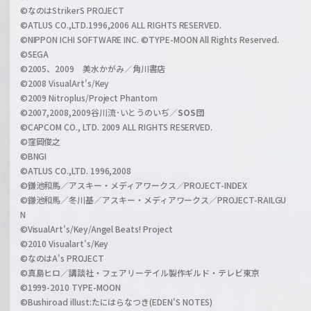
C
©なのはStrikerS PROJECT
h
©ATLUS CO.,LTD.1996,2006 ALL RIGHTS RESERVED.
a
©NIPPON ICHI SOFTWARE INC. ©TYPE-MOON All Rights Reserved.
n
©SEGA
©2005、2009 美水かがみ／角川書店
n
©2008 VisualArt's/Key
e
©2009 Nitroplus/Project Phantom
l
©2007,2008,2009谷川流･いとうのいぢ／
SOS団
©CAPCOM CO., LTD. 2009 ALL RIGHTS RESERVED.
©窪岡俊之
©BNGI
©ATLUS CO.,LTD. 1996,2008
©鎌池和馬／アスキー・メディアワークス／PROJECT-INDEX
©鎌池和馬／冬川基／アスキー・メディアワークス／PROJECT-RAILGU
N
©VisualArt's/Key/Angel Beats! Project
©2010 Visualart's/Key
©なのはA's PROJECT
©真島ヒロ／講談社・フェアリーテイル製作ギルド・テレビ東京
©1999-2010 TYPE-MOON
©Bushiroad illust:たにはらなつき(EDEN'S NOTES)