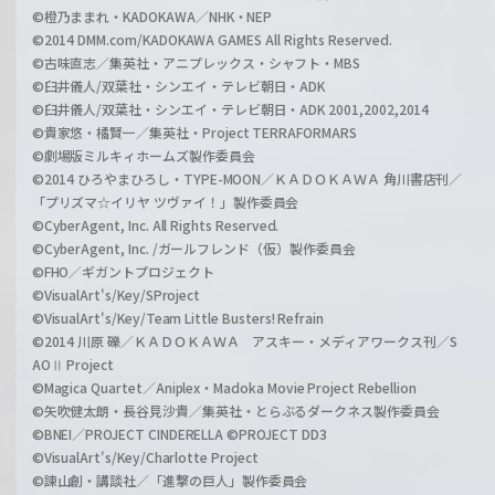
©橙乃ままれ・KADOKAWA／NHK・NEP
©2014 DMM.com/KADOKAWA GAMES All Rights Reserved.
©古味直志／集英社・アニプレックス・シャフト・MBS
©臼井儀人/双葉社・シンエイ・テレビ朝日・ADK
©臼井儀人/双葉社・シンエイ・テレビ朝日・ADK 2001,2002,2014
©貴家悠・橘賢一／集英社・Project TERRAFORMARS
©劇場版ミルキィホームズ製作委員会
©2014 ひろやまひろし・TYPE-MOON／ＫＡＤＯＫＡＷＡ 角川書店刊／
「プリズマ☆イリヤ ツヴァイ！」製作委員会
©CyberAgent, Inc. All Rights Reserved.
©CyberAgent, Inc. /ガールフレンド（仮）製作委員会
©FHO／ギガントプロジェクト
©VisualArt's/Key/SProject
©VisualArt's/Key/Team Little Busters! Refrain
©2014 川原 礫／ＫＡＤＯＫＡＷＡ アスキー・メディアワークス刊／S
AOⅡ Project
©Magica Quartet／Aniplex・Madoka Movie Project Rebellion
©矢吹健太朗・長谷見沙貴／集英社・とらぶるダークネス製作委員会
©BNEI／PROJECT CINDERELLA ©PROJECT DD3
©VisualArt's/Key/Charlotte Project
©諫山創・講談社／「進撃の巨人」製作委員会