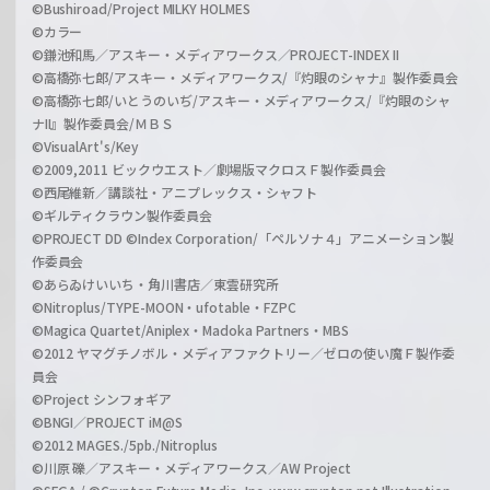
©Bushiroad/Project MILKY HOLMES
©カラー
©鎌池和馬／アスキー・メディアワークス／PROJECT-INDEX II
©高橋弥七郎/アスキー・メディアワークス/『灼眼のシャナ』製作委員会
©高橋弥七郎/いとうのいぢ/アスキー・メディアワークス/『灼眼のシャ
ナII』製作委員会/ＭＢＳ
©VisualArt's/Key
©2009,2011 ビックウエスト／劇場版マクロスＦ製作委員会
©西尾維新／講談社・アニプレックス・シャフト
©ギルティクラウン製作委員会
©PROJECT DD ©Index Corporation/「ペルソナ４」アニメーション製
作委員会
©あらゐけいいち・角川書店／東雲研究所
©Nitroplus/TYPE-MOON・ufotable・FZPC
©Magica Quartet/Aniplex・Madoka Partners・MBS
©2012 ヤマグチノボル・メディアファクトリー／ゼロの使い魔Ｆ製作委
員会
©Project シンフォギア
©BNGI／PROJECT iM@S
©2012 MAGES./5pb./Nitroplus
©川原 礫／アスキー・メディアワークス／AW Project