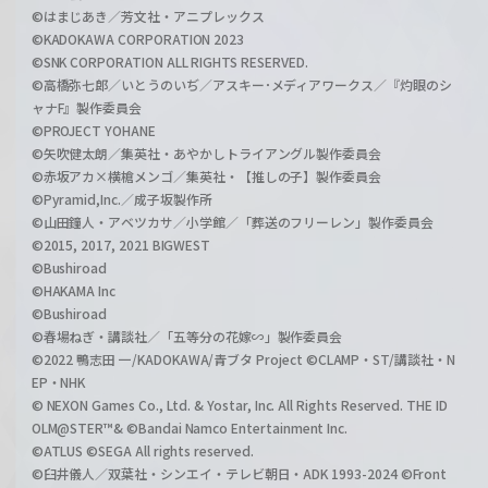
©はまじあき／芳文社・アニプレックス
©KADOKAWA CORPORATION 2023
©SNK CORPORATION ALL RIGHTS RESERVED.
©高橋弥七郎／いとうのいぢ／アスキー･メディアワークス／『灼眼のシ
ャナF』製作委員会
©PROJECT YOHANE
©矢吹健太朗／集英社・あやかしトライアングル製作委員会
©赤坂アカ×横槍メンゴ／集英社・【推しの子】製作委員会
©Pyramid,Inc.／成子坂製作所
©山田鐘人・アベツカサ／小学館／「葬送のフリーレン」製作委員会
©2015, 2017, 2021 BIGWEST
©Bushiroad
©HAKAMA Inc
©Bushiroad
©春場ねぎ・講談社／「五等分の花嫁∽」製作委員会
©2022 鴨志田 一/KADOKAWA/青ブタ Project ©CLAMP・ST/講談社・N
EP・NHK
© NEXON Games Co., Ltd. & Yostar, Inc. All Rights Reserved. THE ID
OLM@STER™& ©Bandai Namco Entertainment Inc.
©ATLUS ©SEGA All rights reserved.
©臼井儀人／双葉社・シンエイ・テレビ朝日・ADK 1993-2024 ©Front