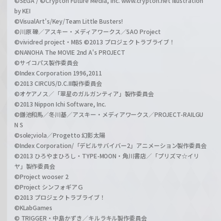
©SEGA / ©Crypton Future Media, Inc. www.crypton.net Illustration
by KEI
©VisualArt's/Key/Team Little Busters!
©川原 礫／アスキー・メディアワークス／SAO Project
©vividred project・MBS ©2013 プロジェクトラブライブ！
©NANOHA The MOVIE 2nd A's PROJECT
©サイコパス製作委員会
©Index Corporation 1996,2011
©2013 CIRCUS/D.C.III製作委員会
©オケアノス／「翠星のガルガンティア」製作委員会
©2013 Nippon Ichi Software, Inc.
©鎌池和馬／冬川基／アスキー・メディアワークス／PROJECT-RAILGU
N S
©sole;viola／Progetto 幻影太陽
©Index Corporation/「デビルサバイバー2」アニメーション製作委員会
©2013 ひろやまひろし・TYPE-MOON・角川書店／「プリズマ☆イリ
ヤ」製作委員会
©Project wooser 2
©Project シンフォギアＧ
©2013 プロジェクトラブライブ！
©KLabGames
© TRIGGER・中島かずき／キルラキル製作委員会