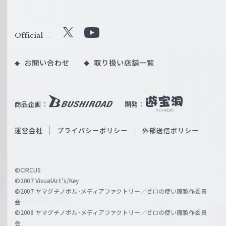
ヴ
ァ
ル
Official
X
Y
ツ
o
｜
お問い合わせ
取り扱い店舗一覧
u
W
T
e
u
i
b
商品企画：
開発：
ß
e
S
O
運営会社
プライバシーポリシー
外部送信ポリシー
c
f
h
f
w
i
a
©CIRCUS
c
©2007 VisualArt's/Key
r
i
©2007 ヤマグチノボル･メディアファクトリー／ゼロの使い魔製作委員
z
会
a
©2008 ヤマグチノボル･メディアファクトリー／ゼロの使い魔製作委員
l
会