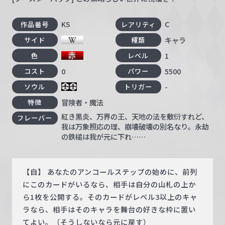
KS
C
作品番号
レアリティ
キャラ
サイド
種類
1
色
レベル
0
5500
コスト
パワー
-
ソウル
トリガー
冒険者・魔法
特徴
紅き黒炎、万界の王、天地の法を敷衍すれど、
フレーバー
我は万象照応の理、崩壊破壊の別名なり。永劫
の鉄槌は我が元に下れ……
【自】 あなたのアンコールステップの始めに、前列
にこのカードがいるなら、相手は自分の山札の上か
ら1枚を公開する。そのカードがレベル3以上のキャ
ラなら、相手はそのキャラを舞台の好きな枠に置い
てよい。（そうしないなら元に戻す）