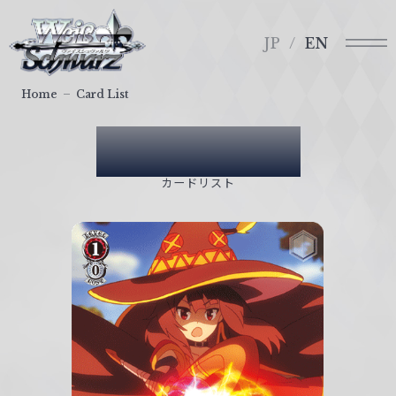
メ
ヴ
ニ
ァ
JP
EN
ュ
イ
ー
ス
Home
Card List
シ
ュ
Card List
ヴ
ァ
カードリスト
ル
ツ
｜
W
e
i
ß
S
c
h