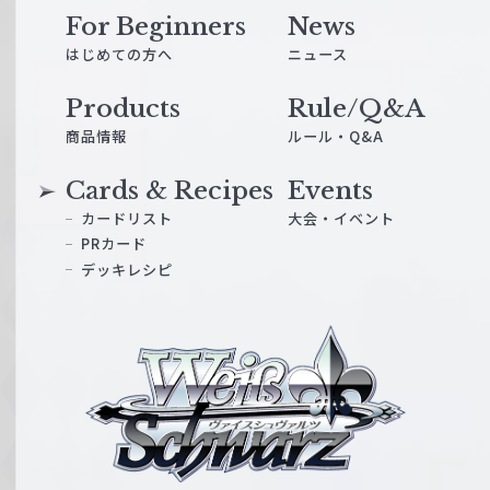
For Beginners
News
はじめての方へ
ニュース
Products
Rule/Q&A
商品情報
ルール・Q&A
Cards & Recipes
Events
カードリスト
大会・イベント
PRカード
デッキレシピ
ヴ
ァ
イ
ス
シ
ュ