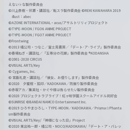
えない♭な製作委員会
©川上泰樹・伏瀬・講談社／転スラ製作委員会 ©REKI KAWAHARA 2019
illust：abec
©AZONE INTERNATIONAL・acus/アサルトリリィプロジェクト
©TYPE-MOON / FGO6 ANIME PROJECT
©TYPE-MOON / FGO7 ANIME PROJECT
©Frontwing
©2013 橘公司・つなこ／富士見書房／「デート･ア･ライブ」製作委員会
©春場ねぎ・講談社／「五等分の花嫁」製作委員会 ®KODANSHA
©2001-2020 CIRCUS
©VISUAL ARTS/Key
© Cygames, Inc.
© 宮島礼吏・講談社／「彼女、お借りします」製作委員会
©2020 夕蜜柑・狐印／KADOKAWA／防振り製作委員会
©赤坂アカ／集英社・かぐや様は告らせたい製作委員会
©2020 プロジェクトラブライブ！虹ヶ咲学園スクールアイドル同好会
©SUNRISE ©BANDAI NAMCO Entertainment Inc.
©2019 ひろやまひろし・TYPE-MOON／KADOKAWA／Prisma☆Phanta
sm製作委員会
©VISUAL ARTS/Key/「神様になった日」Project
©2020 東出祐一郎・橘公司・NOCO/KADOKAWA/「デート・ア・バレッ