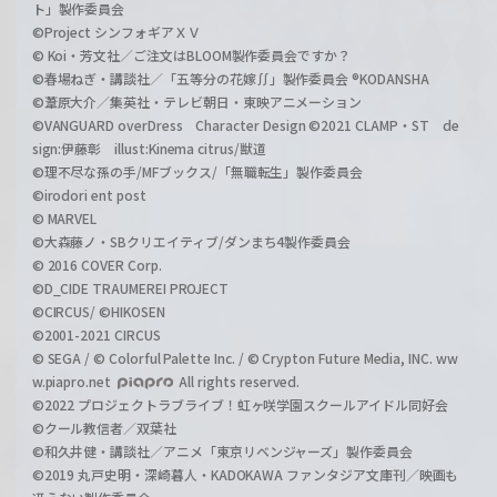
ト」製作委員会
©Project シンフォギアＸＶ
© Koi・芳文社／ご注文はBLOOM製作委員会ですか？
©春場ねぎ・講談社／「五等分の花嫁∬」製作委員会 ®KODANSHA
©葦原大介／集英社・テレビ朝日・東映アニメーション
©VANGUARD overDress Character Design ©2021 CLAMP・ST de
sign:伊藤彰 illust:Kinema citrus/獣道
©理不尽な孫の手/MFブックス/「無職転生」製作委員会
©irodori ent post
© MARVEL
©大森藤ノ・SBクリエイティブ/ダンまち4製作委員会
© 2016 COVER Corp.
©D_CIDE TRAUMEREI PROJECT
©CIRCUS/ ©HIKOSEN
©2001-2021 CIRCUS
© SEGA / © Colorful Palette Inc. / © Crypton Future Media, INC. ww
w.piapro.net
All rights reserved.
©2022 プロジェクトラブライブ！虹ヶ咲学園スクールアイドル同好会
©クール教信者／双葉社
©和久井健・講談社／アニメ「東京リベンジャーズ」製作委員会
©2019 丸戸史明・深崎暮人・KADOKAWA ファンタジア文庫刊／映画も