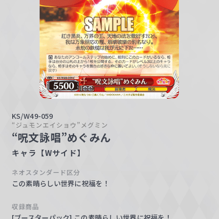
w
a
r
z
KS/W49-059
“ジュモンエイショウ”メグミン
“呪文詠唱”めぐみん
キャラ【Wサイド】
ネオスタンダード区分
この素晴らしい世界に祝福を！
収録商品
[ブースターパック] この素晴らしい世界に祝福を！