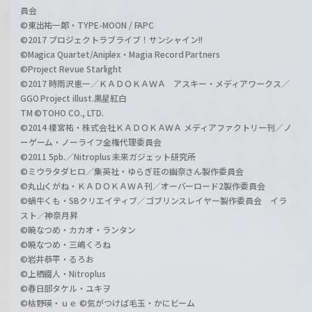
員会
©東出祐一郎・TYPE-MOON / FAPC
©2017 プロジェクトラブライブ！サンシャイン!!
©Magica Quartet/Aniplex・Magia Record Partners
©Project Revue Starlight
©2017 時雨沢恵一／ＫＡＤＯＫＡＷＡ アスキー・メディアワークス／
GGO Project illust.黒星紅白
TM ©TOHO CO., LTD.
©2014 榎宮祐・株式会社ＫＡＤＯＫＡＷＡ メディアファクトリー刊／ノ
ーゲーム・ノーライフ全権代理委員会
©2011 5pb.／Nitroplus 未来ガジェット研究所
©ミウラタダヒロ／集英社・ゆらぎ荘の幽奈さん製作委員会
©丸山くがね・ＫＡＤＯＫＡＷＡ刊／オーバーロード2製作委員会
©蝸牛くも・SBクリエイティブ／ゴブリンスレイヤー製作委員会 イラ
スト／神奈月昇
©暁なつめ・カカオ・ランタン
©暁なつめ・三嶋くろね
©岩井恭平・るろお
©上栖綴人・Nitroplus
©春日部タケル・ユキヲ
©枯野瑛・ｕｅ ©気がつけば毛玉・かにビーム