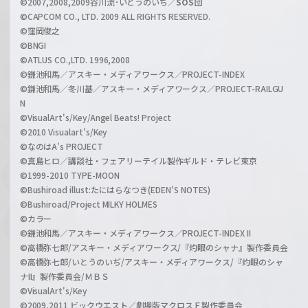
©2007,2008,2009谷川流･いとうのいぢ／
SOS団
©CAPCOM CO., LTD. 2009 ALL RIGHTS RESERVED.
©窪岡俊之
©BNGI
©ATLUS CO.,LTD. 1996,2008
©鎌池和馬／アスキー・メディアワークス／PROJECT-INDEX
©鎌池和馬／冬川基／アスキー・メディアワークス／PROJECT-RAILGU
N
©VisualArt's/Key/Angel Beats! Project
©2010 Visualart's/Key
©なのはA's PROJECT
©真島ヒロ／講談社・フェアリーテイル製作ギルド・テレビ東京
©1999-2010 TYPE-MOON
©Bushiroad illust:たにはらなつき(EDEN'S NOTES)
©Bushiroad/Project MILKY HOLMES
©カラー
©鎌池和馬／アスキー・メディアワークス／PROJECT-INDEX II
©高橋弥七郎/アスキー・メディアワークス/『灼眼のシャナ』製作委員会
©高橋弥七郎/いとうのいぢ/アスキー・メディアワークス/『灼眼のシャ
ナII』製作委員会/ＭＢＳ
©VisualArt's/Key
©2009,2011 ビックウエスト／劇場版マクロスＦ製作委員会