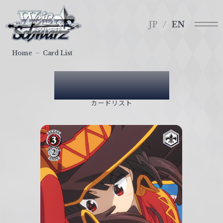
メ
ヴ
ニ
ァ
JP
EN
ュ
イ
ー
ス
Home
Card List
シ
ュ
Card List
ヴ
ァ
カードリスト
ル
ツ
｜
W
e
i
ß
S
c
h