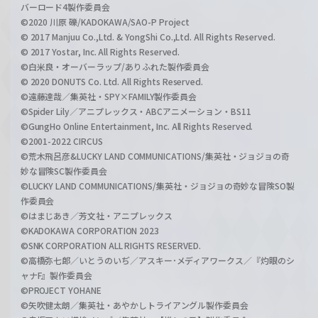
バーロード4製作委員会
©2020 川原 礫/KADOKAWA/SAO-P Project
© 2017 Manjuu Co.,Ltd. & YongShi Co.,Ltd. All Rights Reserved.
© 2017 Yostar, Inc. All Rights Reserved.
©白米良・オーバーラップ/ありふれた製作委員会
© 2020 DONUTS Co. Ltd. All Rights Reserved.
©遠藤達哉／集英社・SPY×FAMILY製作委員会
©Spider Lily／アニプレックス・ABCアニメーション・BS11
©GungHo Online Entertainment, Inc. All Rights Reserved.
©2001-2022 CIRCUS
©荒木飛呂彦&LUCKY LAND COMMUNICATIONS/集英社・ジョジョの奇
妙な冒険SC製作委員会
©LUCKY LAND COMMUNICATIONS/集英社・ジョジョの奇妙な冒険SO製
作委員会
©はまじあき／芳文社・アニプレックス
©KADOKAWA CORPORATION 2023
©SNK CORPORATION ALL RIGHTS RESERVED.
©高橋弥七郎／いとうのいぢ／アスキー･メディアワークス／『灼眼のシ
ャナF』製作委員会
©PROJECT YOHANE
©矢吹健太朗／集英社・あやかしトライアングル製作委員会