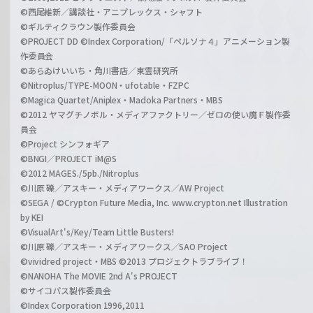
©西尾維新／講談社・アニプレックス・シャフト
©ギルティクラウン製作委員会
©PROJECT DD ©Index Corporation/「ペルソナ４」アニメーション製
作委員会
©あらゐけいいち・角川書店／東雲研究所
©Nitroplus/TYPE-MOON・ufotable・FZPC
©Magica Quartet/Aniplex・Madoka Partners・MBS
©2012 ヤマグチノボル・メディアファクトリー／ゼロの使い魔Ｆ製作委
員会
©Project シンフォギア
©BNGI／PROJECT iM@S
©2012 MAGES./5pb./Nitroplus
©川原 礫／アスキー・メディアワークス／AW Project
©SEGA / ©Crypton Future Media, Inc. www.crypton.net Illustration
by KEI
©VisualArt's/Key/Team Little Busters!
©川原 礫／アスキー・メディアワークス／SAO Project
©vividred project・MBS ©2013 プロジェクトラブライブ！
©NANOHA The MOVIE 2nd A's PROJECT
©サイコパス製作委員会
©Index Corporation 1996,2011