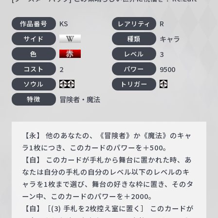
KS
R
作品番号
レアリティ
キャラ
サイド
種類
3
色
レベル
2
9500
コスト
パワー
ソウル
トリガー
冒険者・魔法
特徴
【永】 他のあなたの、《冒険者》か《魔法》のキャ
ラ1枚につき、このカードのパワーを＋500。
【自】 このカードが手札から舞台に置かれた時、あ
なたは自分の手札の自分のレベル以下のレベルのキ
ャラを1枚まで選び、舞台の好きな枠に置き、そのタ
ーン中、このカードのパワーを＋2000。
【自】［(3) 手札を2枚控え室に置く］ このカードが