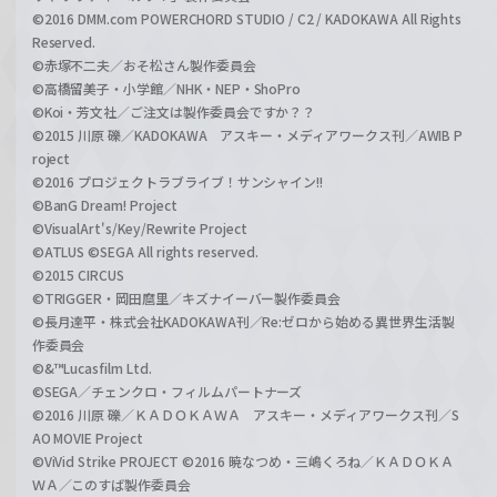
©2016 DMM.com POWERCHORD STUDIO / C2 / KADOKAWA All Rights
Reserved.
©赤塚不二夫／おそ松さん製作委員会
©高橋留美子・小学館／NHK・NEP・ShoPro
©Koi・芳文社／ご注文は製作委員会ですか？？
©2015 川原 礫／KADOKAWA アスキー・メディアワークス刊／AWIB P
roject
©2016 プロジェクトラブライブ！サンシャイン!!
©BanG Dream! Project
©VisualArt's/Key/Rewrite Project
©ATLUS ©SEGA All rights reserved.
©2015 CIRCUS
©TRIGGER・岡田麿里／キズナイーバー製作委員会
©長月達平・株式会社KADOKAWA刊／Re:ゼロから始める異世界生活製
作委員会
©&™Lucasfilm Ltd.
©SEGA／チェンクロ・フィルムパートナーズ
©2016 川原 礫／ＫＡＤＯＫＡＷＡ アスキー・メディアワークス刊／S
AO MOVIE Project
©ViVid Strike PROJECT ©2016 暁なつめ・三嶋くろね／ＫＡＤＯＫＡ
ＷＡ／このすば製作委員会