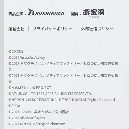
e
u
i
b
商品企画：
開発：
ß
e
S
O
運営会社
プライバシーポリシー
外部送信ポリシー
c
f
h
f
w
i
a
©CIRCUS
c
©2007 VisualArt's/Key
r
i
©2007 ヤマグチノボル･メディアファクトリー／ゼロの使い魔製作委員
z
会
a
©2008 ヤマグチノボル･メディアファクトリー／ゼロの使い魔製作委員
l
会
C
©なのはStrikerS PROJECT
h
©ATLUS CO.,LTD.1996,2006 ALL RIGHTS RESERVED.
a
©NIPPON ICHI SOFTWARE INC. ©TYPE-MOON All Rights Reserved.
n
©SEGA
©2005、2009 美水かがみ／角川書店
n
©2008 VisualArt's/Key
e
©2009 Nitroplus/Project Phantom
l