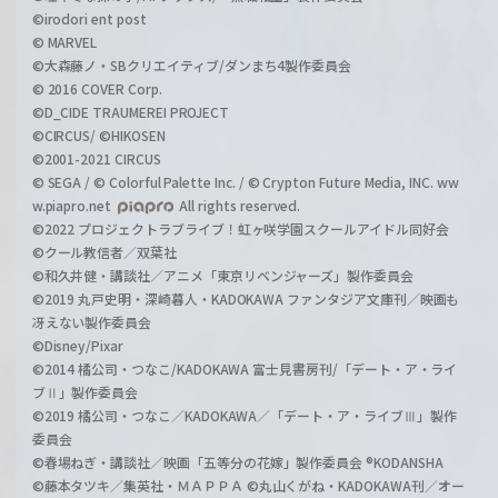
©irodori ent post
© MARVEL
©大森藤ノ・SBクリエイティブ/ダンまち4製作委員会
© 2016 COVER Corp.
©D_CIDE TRAUMEREI PROJECT
©CIRCUS/ ©HIKOSEN
©2001-2021 CIRCUS
© SEGA / © Colorful Palette Inc. / © Crypton Future Media, INC. ww
w.piapro.net
All rights reserved.
©2022 プロジェクトラブライブ！虹ヶ咲学園スクールアイドル同好会
©クール教信者／双葉社
©和久井健・講談社／アニメ「東京リベンジャーズ」製作委員会
©2019 丸戸史明・深崎暮人・KADOKAWA ファンタジア文庫刊／映画も
冴えない製作委員会
©Disney/Pixar
©2014 橘公司・つなこ/KADOKAWA 富士見書房刊/「デート・ア・ライ
ブⅡ」製作委員会
©2019 橘公司・つなこ／KADOKAWA／「デート・ア・ライブⅢ」製作
委員会
©春場ねぎ・講談社／映画「五等分の花嫁」製作委員会 ®KODANSHA
©藤本タツキ／集英社・ＭＡＰＰＡ ©丸山くがね・KADOKAWA刊／オー