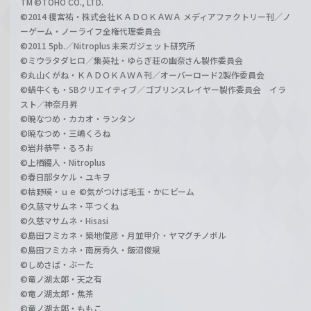
TM ©TOHO CO., LTD.
©2014 榎宮祐・株式会社ＫＡＤＯＫＡＷＡ メディアファクトリー刊／ノ
ーゲーム・ノーライフ全権代理委員会
©2011 5pb.／Nitroplus 未来ガジェット研究所
©ミウラタダヒロ／集英社・ゆらぎ荘の幽奈さん製作委員会
©丸山くがね・ＫＡＤＯＫＡＷＡ刊／オーバーロード2製作委員会
©蝸牛くも・SBクリエイティブ／ゴブリンスレイヤー製作委員会 イラ
スト／神奈月昇
©暁なつめ・カカオ・ランタン
©暁なつめ・三嶋くろね
©岩井恭平・るろお
©上栖綴人・Nitroplus
©春日部タケル・ユキヲ
©枯野瑛・ｕｅ ©気がつけば毛玉・かにビーム
©久慈マサムネ・平つくね
©久慈マサムネ・Hisasi
©島田フミカネ・築地俊彦・月並甲介・ヤマグチノボル
©島田フミカネ・南房秀久・飯沼俊規
©しめさば・ぶーた
©竜ノ湖太郎・天之有
©竜ノ湖太郎・焦茶
©竜ノ湖太郎・ももこ