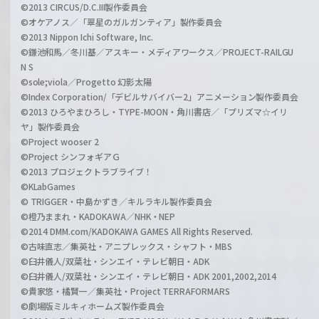
©2013 CIRCUS/D.C.III製作委員会
©オケアノス／「翠星のガルガンティア」製作委員会
©2013 Nippon Ichi Software, Inc.
©鎌池和馬／冬川基／アスキー・メディアワークス／PROJECT-RAILGU
N S
©sole;viola／Progetto 幻影太陽
©Index Corporation/「デビルサバイバー2」アニメーション製作委員会
©2013 ひろやまひろし・TYPE-MOON・角川書店／「プリズマ☆イリ
ヤ」製作委員会
©Project wooser 2
©Project シンフォギアＧ
©2013 プロジェクトラブライブ！
©KLabGames
© TRIGGER・中島かずき／キルラキル製作委員会
©橙乃ままれ・KADOKAWA／NHK・NEP
©2014 DMM.com/KADOKAWA GAMES All Rights Reserved.
©古味直志／集英社・アニプレックス・シャフト・MBS
©臼井儀人/双葉社・シンエイ・テレビ朝日・ADK
©臼井儀人/双葉社・シンエイ・テレビ朝日・ADK 2001,2002,2014
©貴家悠・橘賢一／集英社・Project TERRAFORMARS
©劇場版ミルキィホームズ製作委員会