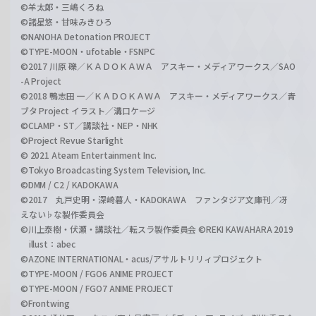
©羊太郎・三嶋くろね
©諸星悠・甘味みきひろ
©NANOHA Detonation PROJECT
©TYPE-MOON・ufotable・FSNPC
©2017 川原 礫／ＫＡＤＯＫＡＷＡ アスキー・メディアワークス／SAO
-A Project
©2018 鴨志田 一／ＫＡＤＯＫＡＷＡ アスキー・メディアワークス／青
ブタ Project イラスト／溝口ケージ
©CLAMP・ST／講談社・NEP・NHK
©Project Revue Starlight
© 2021 Ateam Entertainment Inc.
©Tokyo Broadcasting System Television, Inc.
©DMM / C2 / KADOKAWA
©2017 丸戸史明・深崎暮人・KADOKAWA ファンタジア文庫刊／冴
えない♭な製作委員会
©川上泰樹・伏瀬・講談社／転スラ製作委員会 ©REKI KAWAHARA 2019
illust：abec
©AZONE INTERNATIONAL・acus/アサルトリリィプロジェクト
©TYPE-MOON / FGO6 ANIME PROJECT
©TYPE-MOON / FGO7 ANIME PROJECT
©Frontwing