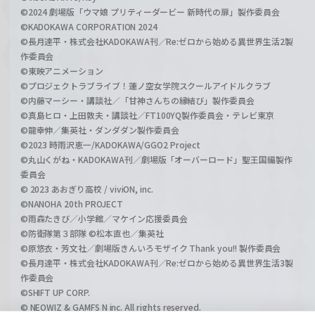
©2024 劇場版「ウマ娘 プリティーダービー 新時代の扉」製作委員会
©KADOKAWA CORPORATION 2024
©長月達平・株式会社KADOKAWA刊／Re:ゼロから始める異世界生活2製
作委員会
©東映アニメーション
©プロジェクトラブライブ！蓮ノ空女学院スクールアイドルクラブ
©内藤マーシー・講談社／「甘神さんちの縁結び」製作委員会
©真島ヒロ・上田敦夫・講談社／FT100YQ製作委員会・テレビ東京
©龍幸伸／集英社・ダンダダン製作委員会
©2023 時雨沢恵一/KADOKAWA/GGO2 Project
©丸山くがね・KADOKAWA刊／劇場版「オーバーロード」聖王国編製作
委員会
© 2023 あおぎり高校 / viviON, inc.
©NANOHA 20th PROJECT
©雨森たきび／小学館／マケイン応援委員会
©防衛隊第３部隊 ©松本直也／集英社
©原悠衣・芳文社／劇場版きんいろモザイク Thank you!! 製作委員会
©長月達平・株式会社KADOKAWA刊／Re:ゼロから始める異世界生活3製
作委員会
©SHIFT UP CORP.
© NEOWIZ & GAMFS N inc. All rights reserved.