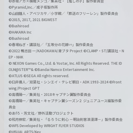
©赤坂アカ×横槍メンゴ／集英社・【推しの子】製作委員会
©Pyramid,Inc.／成子坂製作所
©山田鐘人・アベツカサ／小学館／「葬送のフリーレン」製作委員会
©2015, 2017, 2021 BIGWEST
©Bushiroad
©HAKAMA Inc
©Bushiroad
©春場ねぎ・講談社／「五等分の花嫁∽」製作委員会
©2022 鴨志田 一/KADOKAWA/青ブタ Project ©CLAMP・ST/講談社・N
EP・NHK
© NEXON Games Co., Ltd. & Yostar, Inc. All Rights Reserved. THE ID
OLM@STER™& ©Bandai Namco Entertainment Inc.
©ATLUS ©SEGA All rights reserved.
©臼井儀人／双葉社・シンエイ・テレビ朝日・ADK 1993-2024 ©Front
wing/Project GPT
©高橋陽一／集英社・2018キャプテン翼製作委員会
©高橋陽一／集英社・キャプテン翼シーズン２ ジュニアユース編製作委
員会
©あfろ・芳文社／野外活動プロジェクト
©和月伸宏／集英社・「るろうに剣心 －明治剣客浪漫譚－」製作委員会
©WFS Developed by WRIGHT FLYER STUDIOS
©VISUAL ARTS/Key