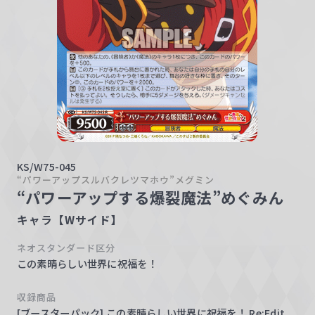
w
a
r
z
KS/W75-045
“パワーアップスルバクレツマホウ”メグミン
“パワーアップする爆裂魔法”めぐみん
キャラ【Wサイド】
ネオスタンダード区分
この素晴らしい世界に祝福を！
収録商品
[ブースターパック] この素晴らしい世界に祝福を！ Re:Edit