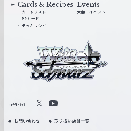
Cards & Recipes
Events
カードリスト
大会・イベント
PRカード
デッキレシピ
ヴ
ァ
イ
ス
シ
ュ
ヴ
ァ
ル
Official
X
Y
ツ
o
｜
お問い合わせ
取り扱い店舗一覧
u
W
T