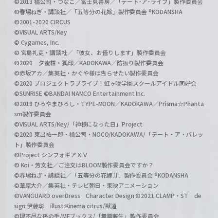
©2013 橘公司・つなこ／富士見書房／「デート･ア･ライブ」製作委員会
©春場ねぎ・講談社／「五等分の花嫁」製作委員会 ®KODANSHA
©2001-2020 CIRCUS
©VISUAL ARTS/Key
© Cygames, Inc.
© 宮島礼吏・講談社／「彼女、お借りします」製作委員会
©2020 夕蜜柑・狐印／KADOKAWA／防振り製作委員会
©赤坂アカ／集英社・かぐや様は告らせたい製作委員会
©2020 プロジェクトラブライブ！虹ヶ咲学園スクールアイドル同好会
©SUNRISE ©BANDAI NAMCO Entertainment Inc.
©2019 ひろやまひろし・TYPE-MOON／KADOKAWA／Prisma☆Phanta
sm製作委員会
©VISUAL ARTS/Key/「神様になった日」Project
©2020 東出祐一郎・橘公司・NOCO/KADOKAWA/「デート・ア・バレッ
ト」製作委員会
©Project シンフォギアＸＶ
© Koi・芳文社／ご注文はBLOOM製作委員会ですか？
©春場ねぎ・講談社／「五等分の花嫁∬」製作委員会 ®KODANSHA
©葦原大介／集英社・テレビ朝日・東映アニメーション
©VANGUARD overDress Character Design ©2021 CLAMP・ST de
sign:伊藤彰 illust:Kinema citrus/獣道
©理不尽な孫の手/MFブックス/「無職転生」製作委員会