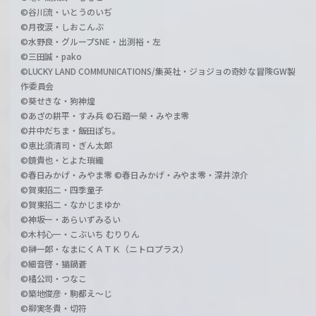
©谷川流・いとうのいぢ
©月夜涙・しおこんぶ
©水野良・グループSNE・出渕裕・左
©三田誠・pako
©LUCKY LAND COMMUNICATIONS/集英社・ジョジョの奇妙な冒険GW製
作委員会
©葵せきな・狗神煌
©あざの耕平・すみ兵 ©石踏一榮・みやま零
©井中だちま・飯田ぽち。
©恵比須清司・ぎん太郎
©鏡貴也・とよた瑣織
©春日みかげ・みやま零 ©春日みかげ・みやま零・深井涼介
©賀東招二・四季童子
©賀東招二・なかじまゆか
©神坂一・あらいずみるい
©木村心一・こぶいち むりりん
©榊一郎・なまにくＡＴＫ（ニトロプラス）
©細音啓・猫鍋蒼
©橘公司・つなこ
©築地俊彦・駒都え～じ
©柳実冬貴・切符