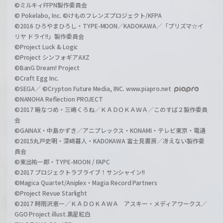
©ミルキィFFPN製作委員会
© Pokelabo, Inc. ©けものフレンズプロジェクト/KFPA
©2016 ひろやまひろし・TYPE-MOON／KADOKAWA／「プリズマ☆イ
リヤ ドライ!!」製作委員会
©Project Luck & Logic
©Project シンフォギアAXZ
©BanG Dream! Project
©Craft Egg Inc.
©SEGA／ ©Crypton Future Media, INC. www.piapro.net
©NANOHA Reflection PROJECT
©2017 暁なつめ・三嶋くろね／ＫＡＤＯＫＡＷＡ／このすば２製作委員
会
©GAINAX・中島かずき／アニプレックス・KONAMI・テレビ東京・電通
©2015丸戸史明・深崎暮人・KADOKAWA 富士見書房／冴えない製作委
員会
©東出祐一郎・TYPE-MOON / FAPC
©2017 プロジェクトラブライブ！サンシャイン!!
©Magica Quartet/Aniplex・Magia Record Partners
©Project Revue Starlight
©2017 時雨沢恵一／ＫＡＤＯＫＡＷＡ アスキー・メディアワークス／
GGO Project illust.黒星紅白