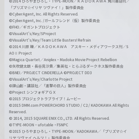
©2014 ひろやまひろし・TYPE-MOON／ＫＡＤＯＫＡＷＡ 角川書店刊／
「プリズマ☆イリヤ ツヴァイ！」製作委員会
©CyberAgent, Inc. All Rights Reserved.
©CyberAgent, Inc. /ガールフレンド（仮）製作委員会
©FHO／ギガントプロジェクト
©VisualArt's/Key/SProject
©VisualArt's/Key/Team Little Busters! Refrain
©2014 川原 礫／ＫＡＤＯＫＡＷＡ アスキー・メディアワークス刊／S
AOⅡ Project
©Magica Quartet／Aniplex・Madoka Movie Project Rebellion
©矢吹健太朗・長谷見沙貴／集英社・とらぶるダークネス製作委員会
©BNEI／PROJECT CINDERELLA ©PROJECT DD3
©VisualArt's/Key/Charlotte Project
©諫山創・講談社／「進撃の巨人」製作委員会
©Project シンフォギアＧＸ
©2015 プロジェクトラブライブ！ムービー
©2015 DMM.com POWERCHORD STUDIO / C2 / KADOKAWA All Rights
Reserved.
© 2014, 2015 SQUARE ENIX CO., LTD. All Rights Reserved.
©TYPE-MOON・ufotable・FSNPC
©2015 ひろやまひろし・TYPE-MOON／KADOKAWA／「プリズマ☆イ
リヤ ツヴァイ ヘルツ！」製作委員会