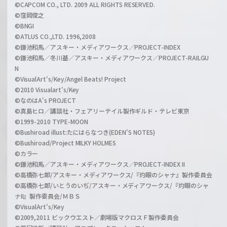
©CAPCOM CO., LTD. 2009 ALL RIGHTS RESERVED.
©窪岡俊之
©BNGI
©ATLUS CO.,LTD. 1996,2008
©鎌池和馬／アスキー・メディアワークス／PROJECT-INDEX
©鎌池和馬／冬川基／アスキー・メディアワークス／PROJECT-RAILGU
N
©VisualArt's/Key/Angel Beats! Project
©2010 Visualart's/Key
©なのはA's PROJECT
©真島ヒロ／講談社・フェアリーテイル製作ギルド・テレビ東京
©1999-2010 TYPE-MOON
©Bushiroad illust:たにはらなつき(EDEN'S NOTES)
©Bushiroad/Project MILKY HOLMES
©カラー
©鎌池和馬／アスキー・メディアワークス／PROJECT-INDEX II
©高橋弥七郎/アスキー・メディアワークス/『灼眼のシャナ』製作委員会
©高橋弥七郎/いとうのいぢ/アスキー・メディアワークス/『灼眼のシャ
ナII』製作委員会/ＭＢＳ
©VisualArt's/Key
©2009,2011 ビックウエスト／劇場版マクロスＦ製作委員会