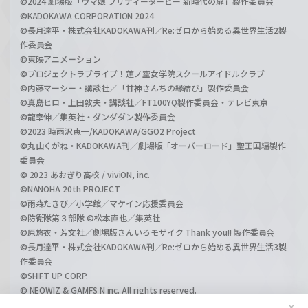
©2024 劇場版「ウマ娘 プリティーダービー 新時代の扉」製作委員会
©KADOKAWA CORPORATION 2024
©長月達平・株式会社KADOKAWA刊／Re:ゼロから始める異世界生活2製
作委員会
©東映アニメーション
©プロジェクトラブライブ！蓮ノ空女学院スクールアイドルクラブ
©内藤マーシー・講談社／「甘神さんちの縁結び」製作委員会
©真島ヒロ・上田敦夫・講談社／FT100YQ製作委員会・テレビ東京
©龍幸伸／集英社・ダンダダン製作委員会
©2023 時雨沢恵一/KADOKAWA/GGO2 Project
©丸山くがね・KADOKAWA刊／劇場版「オーバーロード」聖王国編製作
委員会
© 2023 あおぎり高校 / viviON, inc.
©NANOHA 20th PROJECT
©雨森たきび／小学館／マケイン応援委員会
©防衛隊第３部隊 ©松本直也／集英社
©原悠衣・芳文社／劇場版きんいろモザイク Thank you!! 製作委員会
©長月達平・株式会社KADOKAWA刊／Re:ゼロから始める異世界生活3製
作委員会
©SHIFT UP CORP.
© NEOWIZ & GAMFS N inc. All rights reserved.
©ATLUS. ©SEGA.
✕