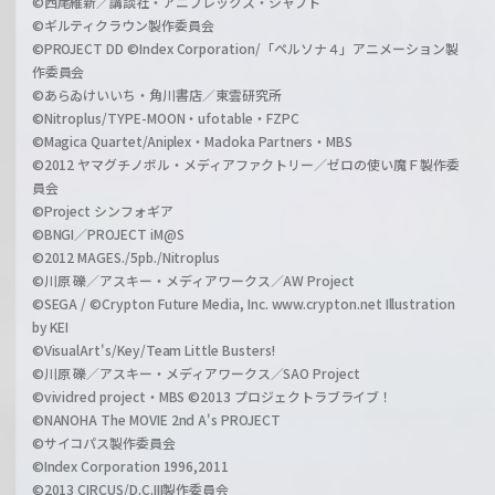
©西尾維新／講談社・アニプレックス・シャフト
©ギルティクラウン製作委員会
©PROJECT DD ©Index Corporation/「ペルソナ４」アニメーション製
作委員会
©あらゐけいいち・角川書店／東雲研究所
©Nitroplus/TYPE-MOON・ufotable・FZPC
©Magica Quartet/Aniplex・Madoka Partners・MBS
©2012 ヤマグチノボル・メディアファクトリー／ゼロの使い魔Ｆ製作委
員会
©Project シンフォギア
©BNGI／PROJECT iM@S
©2012 MAGES./5pb./Nitroplus
©川原 礫／アスキー・メディアワークス／AW Project
©SEGA / ©Crypton Future Media, Inc. www.crypton.net Illustration
by KEI
©VisualArt's/Key/Team Little Busters!
©川原 礫／アスキー・メディアワークス／SAO Project
©vividred project・MBS ©2013 プロジェクトラブライブ！
©NANOHA The MOVIE 2nd A's PROJECT
©サイコパス製作委員会
©Index Corporation 1996,2011
©2013 CIRCUS/D.C.III製作委員会