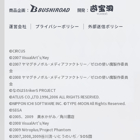
u
i
b
商品企画：
開発：
ß
e
S
O
運営会社
プライバシーポリシー
外部送信ポリシー
c
f
h
f
w
i
a
©CIRCUS
c
©2007 VisualArt's/Key
r
i
©2007 ヤマグチノボル･メディアファクトリー／ゼロの使い魔製作委員
z
会
a
©2008 ヤマグチノボル･メディアファクトリー／ゼロの使い魔製作委員
l
会
C
©なのはStrikerS PROJECT
h
©ATLUS CO.,LTD.1996,2006 ALL RIGHTS RESERVED.
a
©NIPPON ICHI SOFTWARE INC. ©TYPE-MOON All Rights Reserved.
n
©SEGA
©2005、2009 美水かがみ／角川書店
n
©2008 VisualArt's/Key
e
©2009 Nitroplus/Project Phantom
l
©2007,2008,2009谷川流･いとうのいぢ／
SOS団