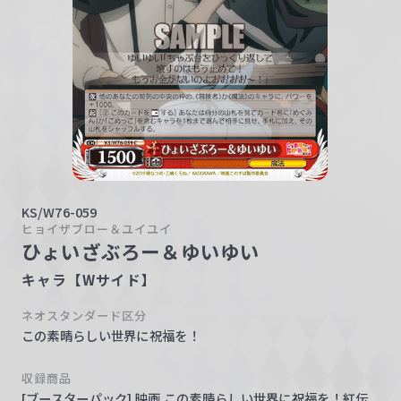
w
a
r
z
KS/W76-059
ヒョイザブロー＆ユイユイ
ひょいざぶろー＆ゆいゆい
キャラ【Wサイド】
ネオスタンダード区分
この素晴らしい世界に祝福を！
収録商品
[ブースターパック] 映画 この素晴らしい世界に祝福を！紅伝