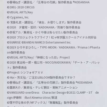
©春場ねぎ・講談社／「五等分の花嫁」製作委員会 ®KODANSHA
©2001-2020 CIRCUS
©VISUAL ARTS/Key
© Cygames, Inc.
© 宮島礼吏・講談社／「彼女、お借りします」製作委員会
©2020 夕蜜柑・狐印／KADOKAWA／防振り製作委員会
©赤坂アカ／集英社・かぐや様は告らせたい製作委員会
©2020 プロジェクトラブライブ！虹ヶ咲学園スクールアイドル同好会
©SUNRISE ©BANDAI NAMCO Entertainment Inc.
©2019 ひろやまひろし・TYPE-MOON／KADOKAWA／Prisma☆Phanta
sm製作委員会
©VISUAL ARTS/Key/「神様になった日」Project
©2020 東出祐一郎・橘公司・NOCO/KADOKAWA/「デート・ア・バレッ
ト」製作委員会
©Project シンフォギアＸＶ
© Koi・芳文社／ご注文はBLOOM製作委員会ですか？
©春場ねぎ・講談社／「五等分の花嫁∬」製作委員会 ®KODANSHA
©葦原大介／集英社・テレビ朝日・東映アニメーション
©VANGUARD overDress Character Design ©2021 CLAMP・ST de
sign:伊藤彰 illust:Kinema citrus/獣道
©理不尽な孫の手/MFブックス/「無職転生」製作委員会