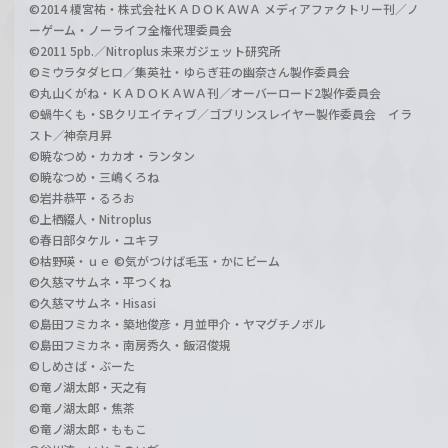
©2014 榎宮祐・株式会社ＫＡＤＯＫＡＷＡ メディアファクトリー刊／ノ
ーゲーム・ノーライフ全権代理委員会
©2011 5pb.／Nitroplus 未来ガジェット研究所
©ミウラタダヒロ／集英社・ゆらぎ荘の幽奈さん製作委員会
©丸山くがね・ＫＡＤＯＫＡＷＡ刊／オーバーロード2製作委員会
©蝸牛くも・SBクリエイティブ／ゴブリンスレイヤー製作委員会 イラ
スト／神奈月昇
©暁なつめ・カカオ・ランタン
©暁なつめ・三嶋くろね
©岩井恭平・るろお
©上栖綴人・Nitroplus
©春日部タケル・ユキヲ
©枯野瑛・ｕｅ ©気がつけば毛玉・かにビーム
©久慈マサムネ・平つくね
©久慈マサムネ・Hisasi
©島田フミカネ・築地俊彦・月並甲介・ヤマグチノボル
©島田フミカネ・南房秀久・飯沼俊規
©しめさば・ぶーた
©竜ノ湖太郎・天之有
©竜ノ湖太郎・焦茶
©竜ノ湖太郎・ももこ