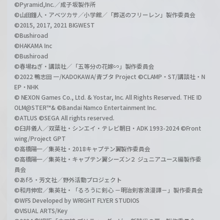
©Pyramid,Inc.／成子坂製作所
©山田鐘人・アベツカサ／小学館／「葬送のフリーレン」製作委員会
©2015, 2017, 2021 BIGWEST
©Bushiroad
©HAKAMA Inc
©Bushiroad
©春場ねぎ・講談社／「五等分の花嫁∽」製作委員会
©2022 鴨志田 一/KADOKAWA/青ブタ Project ©CLAMP・ST/講談社・N
EP・NHK
© NEXON Games Co., Ltd. & Yostar, Inc. All Rights Reserved. THE ID
OLM@STER™& ©Bandai Namco Entertainment Inc.
©ATLUS ©SEGA All rights reserved.
©臼井儀人／双葉社・シンエイ・テレビ朝日・ADK 1993-2024 ©Front
wing/Project GPT
©高橋陽一／集英社・2018キャプテン翼製作委員会
©高橋陽一／集英社・キャプテン翼シーズン２ ジュニアユース編製作委
員会
©あfろ・芳文社／野外活動プロジェクト
©和月伸宏／集英社・「るろうに剣心 －明治剣客浪漫譚－」製作委員会
©WFS Developed by WRIGHT FLYER STUDIOS
©VISUAL ARTS/Key