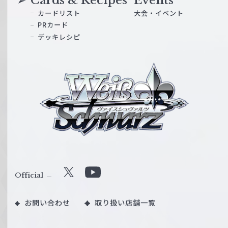
Cards & Recipes
Events
カードリスト
大会・イベント
PRカード
デッキレシピ
ヴ
ァ
イ
ス
シ
ュ
ヴ
ァ
ル
Official
X
Y
ツ
o
｜
お問い合わせ
取り扱い店舗一覧
u
W
T
e