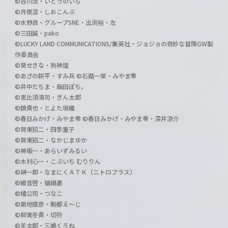
©谷川流・いとうのいぢ
©月夜涙・しおこんぶ
©水野良・グループSNE・出渕裕・左
©三田誠・pako
©LUCKY LAND COMMUNICATIONS/集英社・ジョジョの奇妙な冒険GW製
作委員会
©葵せきな・狗神煌
©あざの耕平・すみ兵 ©石踏一榮・みやま零
©井中だちま・飯田ぽち。
©恵比須清司・ぎん太郎
©鏡貴也・とよた瑣織
©春日みかげ・みやま零 ©春日みかげ・みやま零・深井涼介
©賀東招二・四季童子
©賀東招二・なかじまゆか
©神坂一・あらいずみるい
©木村心一・こぶいち むりりん
©榊一郎・なまにくＡＴＫ（ニトロプラス）
©細音啓・猫鍋蒼
©橘公司・つなこ
©築地俊彦・駒都え～じ
©柳実冬貴・切符
©羊太郎・三嶋くろね