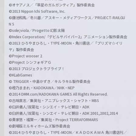
©オケアノス／「翠星のガルガンティア」製作委員会
©2013 Nippon Ichi Software, Inc.
©鎌池和馬／冬川基／アスキー・メディアワークス／PROJECT-RAILGU
N S
©sole;viola／Progetto 幻影太陽
©Index Corporation/「デビルサバイバー2」アニメーション製作委員会
©2013 ひろやまひろし・TYPE-MOON・角川書店／「プリズマ☆イリ
ヤ」製作委員会
©Project wooser 2
©Project シンフォギアＧ
©2013 プロジェクトラブライブ！
©KLabGames
© TRIGGER・中島かずき／キルラキル製作委員会
©橙乃ままれ・KADOKAWA／NHK・NEP
©2014 DMM.com/KADOKAWA GAMES All Rights Reserved.
©古味直志／集英社・アニプレックス・シャフト・MBS
©臼井儀人/双葉社・シンエイ・テレビ朝日・ADK
©臼井儀人/双葉社・シンエイ・テレビ朝日・ADK 2001,2002,2014
©貴家悠・橘賢一／集英社・Project TERRAFORMARS
©劇場版ミルキィホームズ製作委員会
©2014 ひろやまひろし・TYPE-MOON／ＫＡＤＯＫＡＷＡ 角川書店刊／