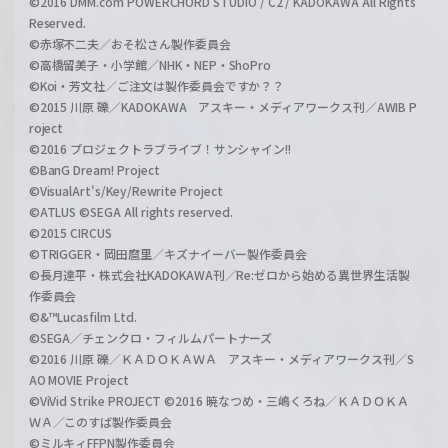
©2016 DMM.com POWERCHORD STUDIO / C2 / KADOKAWA All Rights
Reserved.
©赤塚不二夫／おそ松さん製作委員会
©高橋留美子・小学館／NHK・NEP・ShoPro
©Koi・芳文社／ご注文は製作委員会ですか？？
©2015 川原 礫／KADOKAWA アスキー・メディアワークス刊／AWIB P
roject
©2016 プロジェクトラブライブ！サンシャイン!!
©BanG Dream! Project
©VisualArt's/Key/Rewrite Project
©ATLUS ©SEGA All rights reserved.
©2015 CIRCUS
©TRIGGER・岡田麿里／キズナイーバー製作委員会
©長月達平・株式会社KADOKAWA刊／Re:ゼロから始める異世界生活製
作委員会
©&™Lucasfilm Ltd.
©SEGA／チェンクロ・フィルムパートナーズ
©2016 川原 礫／ＫＡＤＯＫＡＷＡ アスキー・メディアワークス刊／S
AO MOVIE Project
©ViVid Strike PROJECT ©2016 暁なつめ・三嶋くろね／ＫＡＤＯＫＡ
ＷＡ／このすば製作委員会
©ミルキィFFPN製作委員会