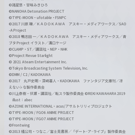
©諸星悠・甘味みきひろ
©NANOHA Detonation PROJECT
©TYPE-MOON・ufotable・FSNPC
©2017 川原 礫／ＫＡＤＯＫＡＷＡ アスキー・メディアワークス／SAO
-A Project
©2018 鴨志田 一／ＫＡＤＯＫＡＷＡ アスキー・メディアワークス／青
ブタ Project イラスト／溝口ケージ
©CLAMP・ST／講談社・NEP・NHK
©Project Revue Starlight
© 2021 Ateam Entertainment Inc.
©Tokyo Broadcasting System Television, Inc.
©DMM / C2 / KADOKAWA
©2017 丸戸史明・深崎暮人・KADOKAWA ファンタジア文庫刊／冴
えない♭な製作委員会
©川上泰樹・伏瀬・講談社／転スラ製作委員会 ©REKI KAWAHARA 2019
illust：abec
©AZONE INTERNATIONAL・acus/アサルトリリィプロジェクト
©TYPE-MOON / FGO6 ANIME PROJECT
©TYPE-MOON / FGO7 ANIME PROJECT
©Frontwing
©2013 橘公司・つなこ／富士見書房／「デート･ア･ライブ」製作委員会