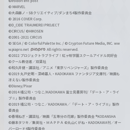
©irodori ent post
© MARVEL
©大森藤ノ・SBクリエイティブ/ダンまち4製作委員会
© 2016 COVER Corp.
©D_CIDE TRAUMEREI PROJECT
©CIRCUS/ ©HIKOSEN
©2001-2021 CIRCUS
© SEGA / © Colorful Palette Inc. / © Crypton Future Media, INC. ww
w.piapro.net
All rights reserved.
©2022 プロジェクトラブライブ！虹ヶ咲学園スクールアイドル同好会
©クール教信者／双葉社
©和久井健・講談社／アニメ「東京リベンジャーズ」製作委員会
©2019 丸戸史明・深崎暮人・KADOKAWA ファンタジア文庫刊／映画も
冴えない製作委員会
©Disney/Pixar
©2014 橘公司・つなこ/KADOKAWA 富士見書房刊/「デート・ア・ライ
ブⅡ」製作委員会
©2019 橘公司・つなこ／KADOKAWA／「デート・ア・ライブⅢ」製作
委員会
©春場ねぎ・講談社／映画「五等分の花嫁」製作委員会 ®KODANSHA
©藤本タツキ／集英社・ＭＡＰＰＡ ©丸山くがね・KADOKAWA刊／オー
バーロード4製作委員会