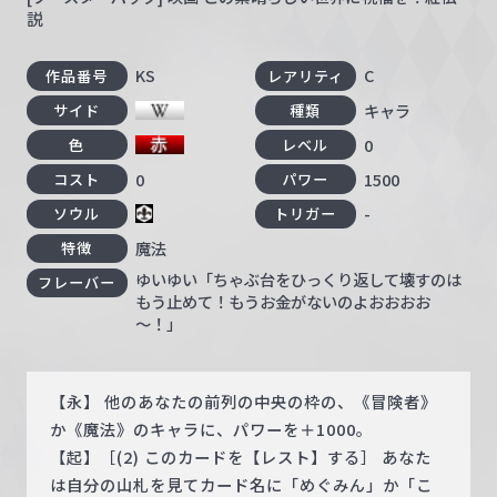
説
KS
C
作品番号
レアリティ
キャラ
サイド
種類
0
色
レベル
0
1500
コスト
パワー
-
ソウル
トリガー
魔法
特徴
ゆいゆい「ちゃぶ台をひっくり返して壊すのは
フレーバー
もう止めて！もうお金がないのよおおおお
～！」
【永】 他のあなたの前列の中央の枠の、《冒険者》
か《魔法》のキャラに、パワーを＋1000。
【起】［(2) このカードを【レスト】する］ あなた
は自分の山札を見てカード名に「めぐみん」か「こ