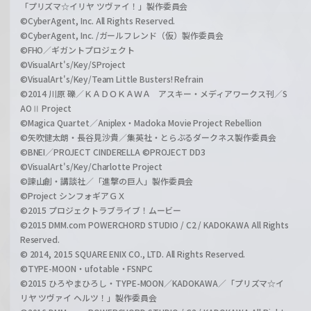
「プリズマ☆イリヤ ツヴァイ！」製作委員会
©CyberAgent, Inc. All Rights Reserved.
©CyberAgent, Inc. /ガールフレンド（仮）製作委員会
©FHO／ギガントプロジェクト
©VisualArt's/Key/SProject
©VisualArt's/Key/Team Little Busters! Refrain
©2014 川原 礫／ＫＡＤＯＫＡＷＡ アスキー・メディアワークス刊／S
AOⅡ Project
©Magica Quartet／Aniplex・Madoka Movie Project Rebellion
©矢吹健太朗・長谷見沙貴／集英社・とらぶるダークネス製作委員会
©BNEI／PROJECT CINDERELLA ©PROJECT DD3
©VisualArt's/Key/Charlotte Project
©諫山創・講談社／「進撃の巨人」製作委員会
©Project シンフォギアＧＸ
©2015 プロジェクトラブライブ！ムービー
©2015 DMM.com POWERCHORD STUDIO / C2 / KADOKAWA All Rights
Reserved.
© 2014, 2015 SQUARE ENIX CO., LTD. All Rights Reserved.
©TYPE-MOON・ufotable・FSNPC
©2015 ひろやまひろし・TYPE-MOON／KADOKAWA／「プリズマ☆イ
リヤ ツヴァイ ヘルツ！」製作委員会