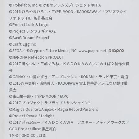
© Pokelabo, Inc. ©けものフレンズプロジェクト/KFPA
©2016 ひろやまひろし・TYPE-MOON／KADOKAWA／「プリズマ☆イ
リヤ ドライ!!」製作委員会
©Project Luck & Logic
©Project シンフォギアAXZ
©BanG Dream! Project
©Craft Egg Inc.
©SEGA／ ©Crypton Future Media, INC. www.piapro.net
©NANOHA Reflection PROJECT
©2017 暁なつめ・三嶋くろね／ＫＡＤＯＫＡＷＡ／このすば２製作委員
会
©GAINAX・中島かずき／アニプレックス・KONAMI・テレビ東京・電通
©2015丸戸史明・深崎暮人・KADOKAWA 富士見書房／冴えない製作委
員会
©東出祐一郎・TYPE-MOON / FAPC
©2017 プロジェクトラブライブ！サンシャイン!!
©Magica Quartet/Aniplex・Magia Record Partners
©Project Revue Starlight
©2017 時雨沢恵一／ＫＡＤＯＫＡＷＡ アスキー・メディアワークス／
GGO Project illust.黒星紅白
TM ©TOHO CO., LTD.