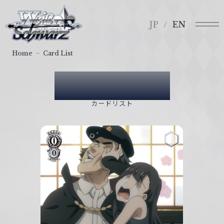
メ
ヴ
ニ
ァ
JP
EN
ュ
イ
ー
ス
Home
Card List
シ
ュ
Card List
ヴ
ァ
カードリスト
ル
ツ
｜
W
e
i
ß
S
c
h