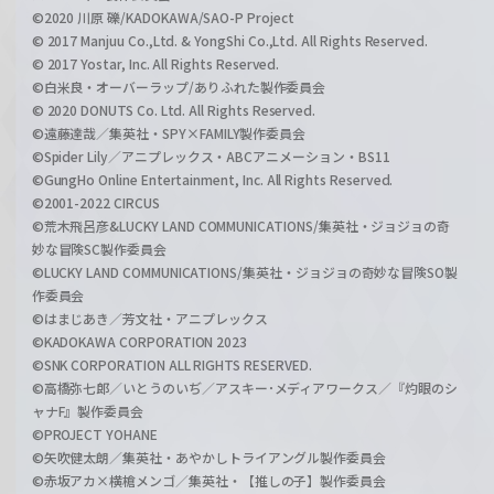
©2020 川原 礫/KADOKAWA/SAO-P Project
© 2017 Manjuu Co.,Ltd. & YongShi Co.,Ltd. All Rights Reserved.
© 2017 Yostar, Inc. All Rights Reserved.
©白米良・オーバーラップ/ありふれた製作委員会
© 2020 DONUTS Co. Ltd. All Rights Reserved.
©遠藤達哉／集英社・SPY×FAMILY製作委員会
©Spider Lily／アニプレックス・ABCアニメーション・BS11
©GungHo Online Entertainment, Inc. All Rights Reserved.
©2001-2022 CIRCUS
©荒木飛呂彦&LUCKY LAND COMMUNICATIONS/集英社・ジョジョの奇
妙な冒険SC製作委員会
©LUCKY LAND COMMUNICATIONS/集英社・ジョジョの奇妙な冒険SO製
作委員会
©はまじあき／芳文社・アニプレックス
©KADOKAWA CORPORATION 2023
©SNK CORPORATION ALL RIGHTS RESERVED.
©高橋弥七郎／いとうのいぢ／アスキー･メディアワークス／『灼眼のシ
ャナF』製作委員会
©PROJECT YOHANE
©矢吹健太朗／集英社・あやかしトライアングル製作委員会
©赤坂アカ×横槍メンゴ／集英社・【推しの子】製作委員会