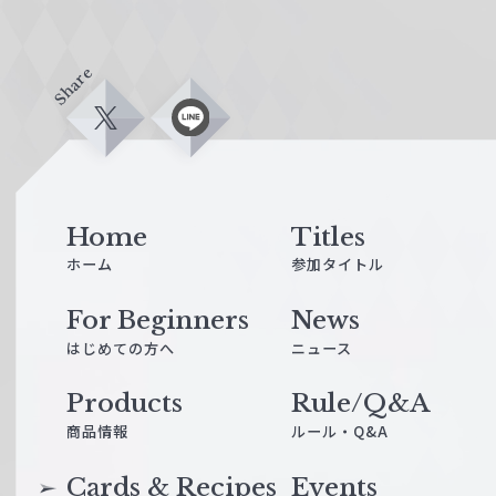
Share
X
L
i
n
e
Home
Titles
ホーム
参加タイトル
For Beginners
News
はじめての方へ
ニュース
Products
Rule/Q&A
商品情報
ルール・Q&A
Cards & Recipes
Events