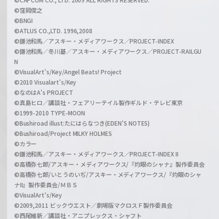
©窪岡俊之
©BNGI
©ATLUS CO.,LTD. 1996,2008
©鎌池和馬／アスキー・メディアワークス／PROJECT-INDEX
©鎌池和馬／冬川基／アスキー・メディアワークス／PROJECT-RAILGU
N
©VisualArt's/Key/Angel Beats! Project
©2010 Visualart's/Key
©なのはA's PROJECT
©真島ヒロ／講談社・フェアリーテイル製作ギルド・テレビ東京
©1999-2010 TYPE-MOON
©Bushiroad illust:たにはらなつき(EDEN'S NOTES)
©Bushiroad/Project MILKY HOLMES
©カラー
©鎌池和馬／アスキー・メディアワークス／PROJECT-INDEX II
©高橋弥七郎/アスキー・メディアワークス/『灼眼のシャナ』製作委員会
©高橋弥七郎/いとうのいぢ/アスキー・メディアワークス/『灼眼のシャ
ナII』製作委員会/ＭＢＳ
©VisualArt's/Key
©2009,2011 ビックウエスト／劇場版マクロスＦ製作委員会
©西尾維新／講談社・アニプレックス・シャフト