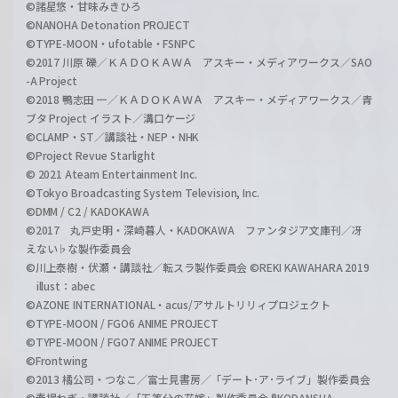
©諸星悠・甘味みきひろ
©NANOHA Detonation PROJECT
©TYPE-MOON・ufotable・FSNPC
©2017 川原 礫／ＫＡＤＯＫＡＷＡ アスキー・メディアワークス／SAO
-A Project
©2018 鴨志田 一／ＫＡＤＯＫＡＷＡ アスキー・メディアワークス／青
ブタ Project イラスト／溝口ケージ
©CLAMP・ST／講談社・NEP・NHK
©Project Revue Starlight
© 2021 Ateam Entertainment Inc.
©Tokyo Broadcasting System Television, Inc.
©DMM / C2 / KADOKAWA
©2017 丸戸史明・深崎暮人・KADOKAWA ファンタジア文庫刊／冴
えない♭な製作委員会
©川上泰樹・伏瀬・講談社／転スラ製作委員会 ©REKI KAWAHARA 2019
illust：abec
©AZONE INTERNATIONAL・acus/アサルトリリィプロジェクト
©TYPE-MOON / FGO6 ANIME PROJECT
©TYPE-MOON / FGO7 ANIME PROJECT
©Frontwing
©2013 橘公司・つなこ／富士見書房／「デート･ア･ライブ」製作委員会
©春場ねぎ・講談社／「五等分の花嫁」製作委員会 ®KODANSHA