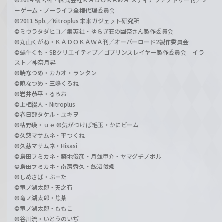
ーゲーム・ノーライフ全権代理委員会
©2011 5pb.／Nitroplus 未来ガジェット研究所
©ミウラタダヒロ／集英社・ゆらぎ荘の幽奈さん製作委員会
©丸山くがね・ＫＡＤＯＫＡＷＡ刊／オーバーロード2製作委員会
©蝸牛くも・SBクリエイティブ／ゴブリンスレイヤー製作委員会 イラ
スト／神奈月昇
©暁なつめ・カカオ・ランタン
©暁なつめ・三嶋くろね
©岩井恭平・るろお
©上栖綴人・Nitroplus
©春日部タケル・ユキヲ
©枯野瑛・ｕｅ ©気がつけば毛玉・かにビーム
©久慈マサムネ・平つくね
©久慈マサムネ・Hisasi
©島田フミカネ・築地俊彦・月並甲介・ヤマグチノボル
©島田フミカネ・南房秀久・飯沼俊規
©しめさば・ぶーた
©竜ノ湖太郎・天之有
©竜ノ湖太郎・焦茶
©竜ノ湖太郎・ももこ
©谷川流・いとうのいぢ