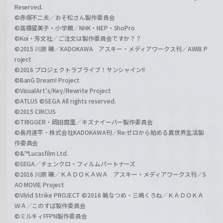
Reserved.
©赤塚不二夫／おそ松さん製作委員会
©高橋留美子・小学館／NHK・NEP・ShoPro
©Koi・芳文社／ご注文は製作委員会ですか？？
©2015 川原 礫／KADOKAWA アスキー・メディアワークス刊／AWIB P
roject
©2016 プロジェクトラブライブ！サンシャイン!!
©BanG Dream! Project
©VisualArt's/Key/Rewrite Project
©ATLUS ©SEGA All rights reserved.
©2015 CIRCUS
©TRIGGER・岡田麿里／キズナイーバー製作委員会
©長月達平・株式会社KADOKAWA刊／Re:ゼロから始める異世界生活製
作委員会
©&™Lucasfilm Ltd.
©SEGA／チェンクロ・フィルムパートナーズ
©2016 川原 礫／ＫＡＤＯＫＡＷＡ アスキー・メディアワークス刊／S
AO MOVIE Project
©ViVid Strike PROJECT ©2016 暁なつめ・三嶋くろね／ＫＡＤＯＫＡ
ＷＡ／このすば製作委員会
©ミルキィFFPN製作委員会