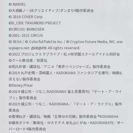
© MARVEL
©大森藤ノ・SBクリエイティブ/ダンまち4製作委員会
© 2016 COVER Corp.
©D_CIDE TRAUMEREI PROJECT
©CIRCUS/ ©HIKOSEN
©2001-2021 CIRCUS
© SEGA / © Colorful Palette Inc. / © Crypton Future Media, INC. ww
w.piapro.net
All rights reserved.
©2022 プロジェクトラブライブ！虹ヶ咲学園スクールアイドル同好会
©クール教信者／双葉社
©和久井健・講談社／アニメ「東京リベンジャーズ」製作委員会
©2019 丸戸史明・深崎暮人・KADOKAWA ファンタジア文庫刊／映画も
冴えない製作委員会
©Disney/Pixar
©2014 橘公司・つなこ/KADOKAWA 富士見書房刊/「デート・ア・ライ
ブⅡ」製作委員会
©2019 橘公司・つなこ／KADOKAWA／「デート・ア・ライブⅢ」製作
委員会
©春場ねぎ・講談社／映画「五等分の花嫁」製作委員会 ®KODANSHA
©藤本タツキ／集英社・ＭＡＰＰＡ ©丸山くがね・KADOKAWA刊／オー
バーロード4製作委員会