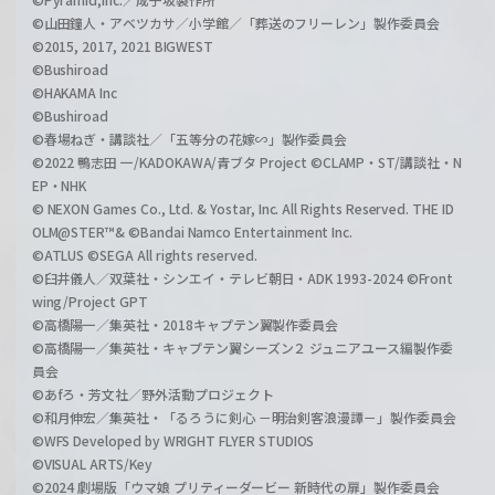
©山田鐘人・アベツカサ／小学館／「葬送のフリーレン」製作委員会
©2015, 2017, 2021 BIGWEST
©Bushiroad
©HAKAMA Inc
©Bushiroad
©春場ねぎ・講談社／「五等分の花嫁∽」製作委員会
©2022 鴨志田 一/KADOKAWA/青ブタ Project ©CLAMP・ST/講談社・N
EP・NHK
© NEXON Games Co., Ltd. & Yostar, Inc. All Rights Reserved. THE ID
OLM@STER™& ©Bandai Namco Entertainment Inc.
©ATLUS ©SEGA All rights reserved.
©臼井儀人／双葉社・シンエイ・テレビ朝日・ADK 1993-2024 ©Front
wing/Project GPT
©高橋陽一／集英社・2018キャプテン翼製作委員会
©高橋陽一／集英社・キャプテン翼シーズン２ ジュニアユース編製作委
員会
©あfろ・芳文社／野外活動プロジェクト
©和月伸宏／集英社・「るろうに剣心 －明治剣客浪漫譚－」製作委員会
©WFS Developed by WRIGHT FLYER STUDIOS
©VISUAL ARTS/Key
©2024 劇場版「ウマ娘 プリティーダービー 新時代の扉」製作委員会