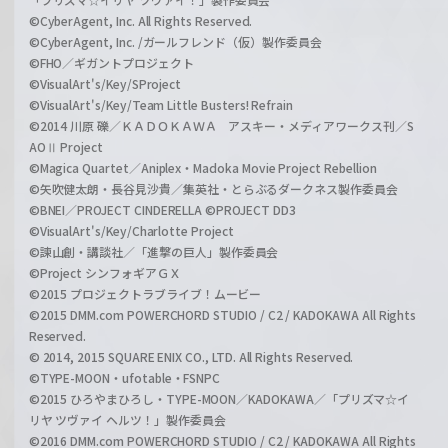
©CyberAgent, Inc. All Rights Reserved.
©CyberAgent, Inc. /ガールフレンド（仮）製作委員会
©FHO／ギガントプロジェクト
©VisualArt's/Key/SProject
©VisualArt's/Key/Team Little Busters! Refrain
©2014 川原 礫／ＫＡＤＯＫＡＷＡ アスキー・メディアワークス刊／S
AOⅡ Project
©Magica Quartet／Aniplex・Madoka Movie Project Rebellion
©矢吹健太朗・長谷見沙貴／集英社・とらぶるダークネス製作委員会
©BNEI／PROJECT CINDERELLA ©PROJECT DD3
©VisualArt's/Key/Charlotte Project
©諫山創・講談社／「進撃の巨人」製作委員会
©Project シンフォギアＧＸ
©2015 プロジェクトラブライブ！ムービー
©2015 DMM.com POWERCHORD STUDIO / C2 / KADOKAWA All Rights
Reserved.
© 2014, 2015 SQUARE ENIX CO., LTD. All Rights Reserved.
©TYPE-MOON・ufotable・FSNPC
©2015 ひろやまひろし・TYPE-MOON／KADOKAWA／「プリズマ☆イ
リヤ ツヴァイ ヘルツ！」製作委員会
©2016 DMM.com POWERCHORD STUDIO / C2 / KADOKAWA All Rights