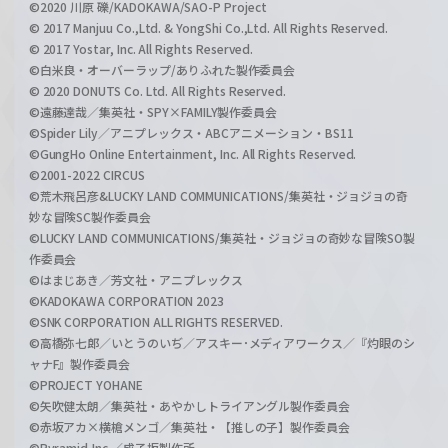
©2020 川原 礫/KADOKAWA/SAO-P Project
© 2017 Manjuu Co.,Ltd. & YongShi Co.,Ltd. All Rights Reserved.
© 2017 Yostar, Inc. All Rights Reserved.
©白米良・オーバーラップ/ありふれた製作委員会
© 2020 DONUTS Co. Ltd. All Rights Reserved.
©遠藤達哉／集英社・SPY×FAMILY製作委員会
©Spider Lily／アニプレックス・ABCアニメーション・BS11
©GungHo Online Entertainment, Inc. All Rights Reserved.
©2001-2022 CIRCUS
©荒木飛呂彦&LUCKY LAND COMMUNICATIONS/集英社・ジョジョの奇
妙な冒険SC製作委員会
©LUCKY LAND COMMUNICATIONS/集英社・ジョジョの奇妙な冒険SO製
作委員会
©はまじあき／芳文社・アニプレックス
©KADOKAWA CORPORATION 2023
©SNK CORPORATION ALL RIGHTS RESERVED.
©高橋弥七郎／いとうのいぢ／アスキー･メディアワークス／『灼眼のシ
ャナF』製作委員会
©PROJECT YOHANE
©矢吹健太朗／集英社・あやかしトライアングル製作委員会
©赤坂アカ×横槍メンゴ／集英社・【推しの子】製作委員会
©Pyramid,Inc.／成子坂製作所