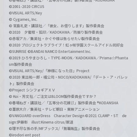
©2001-2020 CIRCUS
©VISUAL ARTS/Key
© Cygames, Inc.
© 宮島礼吏・講談社／「彼女、お借りします」製作委員会
©2020 夕蜜柑・狐印／KADOKAWA／防振り製作委員会
©赤坂アカ／集英社・かぐや様は告らせたい製作委員会
©2020 プロジェクトラブライブ！虹ヶ咲学園スクールアイドル同好会
©SUNRISE ©BANDAI NAMCO Entertainment Inc.
©2019 ひろやまひろし・TYPE-MOON／KADOKAWA／Prisma☆Phanta
sm製作委員会
©VISUAL ARTS/Key/「神様になった日」Project
©2020 東出祐一郎・橘公司・NOCO/KADOKAWA/「デート・ア・バレッ
ト」製作委員会
©Project シンフォギアＸＶ
© Koi・芳文社／ご注文はBLOOM製作委員会ですか？
©春場ねぎ・講談社／「五等分の花嫁∬」製作委員会 ®KODANSHA
©葦原大介／集英社・テレビ朝日・東映アニメーション
©VANGUARD overDress Character Design ©2021 CLAMP・ST de
sign:伊藤彰 illust:Kinema citrus/獣道
©理不尽な孫の手/MFブックス/「無職転生」製作委員会
©irodori ent post