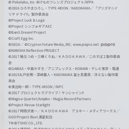
© Pokelabo, Inc. ©けものフレンズプロジェクト/KFPA
©2016 ひろやまひろし・TYPE-MOON／KADOKAWA／「プリズマ☆イ
リヤ ドライ!!」製作委員会
©Project Luck & Logic
©Project シンフォギアAXZ
©BanG Dream! Project
©Craft Egg Inc.
©SEGA／ ©Crypton Future Media, INC. www.piapro.net
©NANOHA Reflection PROJECT
©2017 暁なつめ・三嶋くろね／ＫＡＤＯＫＡＷＡ／このすば２製作委員
会
©GAINAX・中島かずき／アニプレックス・KONAMI・テレビ東京・電通
©2015丸戸史明・深崎暮人・KADOKAWA 富士見書房／冴えない製作委
員会
©東出祐一郎・TYPE-MOON / FAPC
©2017 プロジェクトラブライブ！サンシャイン!!
©Magica Quartet/Aniplex・Magia Record Partners
©Project Revue Starlight
©2017 時雨沢恵一／ＫＡＤＯＫＡＷＡ アスキー・メディアワークス／
GGO Project illust.黒星紅白
TM ©TOHO CO., LTD.
©2014 榎宮祐・株式会社ＫＡＤＯＫＡＷＡ メディアファクトリー刊／ノ