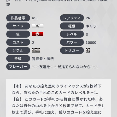
説
KS
PR
作品番号
レアリティ
キャラ
サイド
種類
3
色
レベル
2
10000
コスト
パワー
ソウル
トリガー
冒険者・魔法
特徴
……友達を……見捨てられないから……
フレーバー
【永】 あなたの控え室のクライマックスが2枚以下
なら、あなたの手札のこのカードのレベルを－1。
【自】 このカードが手札から舞台に置かれた時、あ
なたは自分の山札を上からＸ枚まで見て、カードを1
枚まで選び、手札に加え、残りのカードを控え室に