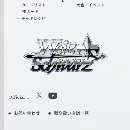
カードリスト
大会・イベント
PRカード
デッキレシピ
ヴ
ァ
イ
ス
シ
ュ
ヴ
ァ
ル
Official
X
Y
ツ
o
｜
お問い合わせ
取り扱い店舗一覧
u
W
T
e
u