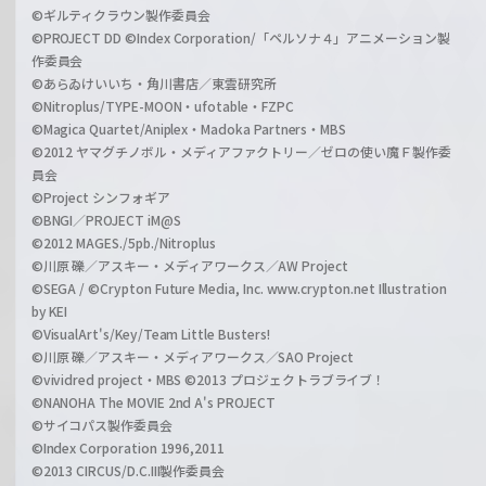
©ギルティクラウン製作委員会
©PROJECT DD ©Index Corporation/「ペルソナ４」アニメーション製
作委員会
©あらゐけいいち・角川書店／東雲研究所
©Nitroplus/TYPE-MOON・ufotable・FZPC
©Magica Quartet/Aniplex・Madoka Partners・MBS
©2012 ヤマグチノボル・メディアファクトリー／ゼロの使い魔Ｆ製作委
員会
©Project シンフォギア
©BNGI／PROJECT iM@S
©2012 MAGES./5pb./Nitroplus
©川原 礫／アスキー・メディアワークス／AW Project
©SEGA / ©Crypton Future Media, Inc. www.crypton.net Illustration
by KEI
©VisualArt's/Key/Team Little Busters!
©川原 礫／アスキー・メディアワークス／SAO Project
©vividred project・MBS ©2013 プロジェクトラブライブ！
©NANOHA The MOVIE 2nd A's PROJECT
©サイコパス製作委員会
©Index Corporation 1996,2011
©2013 CIRCUS/D.C.III製作委員会