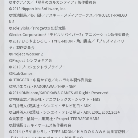
©オケアノス／「翠星のガルガンティア」製作委員会
©2013 Nippon Ichi Software, Inc.
©鎌池和馬／冬川基／アスキー・メディアワークス／PROJECT-RAILGU
N S
©sole;viola／Progetto 幻影太陽
©Index Corporation/「デビルサバイバー2」アニメーション製作委員会
©2013 ひろやまひろし・TYPE-MOON・角川書店／「プリズマ☆イリ
ヤ」製作委員会
©Project wooser 2
©Project シンフォギアＧ
©2013 プロジェクトラブライブ！
©KLabGames
© TRIGGER・中島かずき／キルラキル製作委員会
©橙乃ままれ・KADOKAWA／NHK・NEP
©2014 DMM.com/KADOKAWA GAMES All Rights Reserved.
©古味直志／集英社・アニプレックス・シャフト・MBS
©臼井儀人/双葉社・シンエイ・テレビ朝日・ADK
©臼井儀人/双葉社・シンエイ・テレビ朝日・ADK 2001,2002,2014
©貴家悠・橘賢一／集英社・Project TERRAFORMARS
©劇場版ミルキィホームズ製作委員会
©2014 ひろやまひろし・TYPE-MOON／ＫＡＤＯＫＡＷＡ 角川書店刊／
「プリズマ☆イリヤ ツヴァイ！」製作委員会