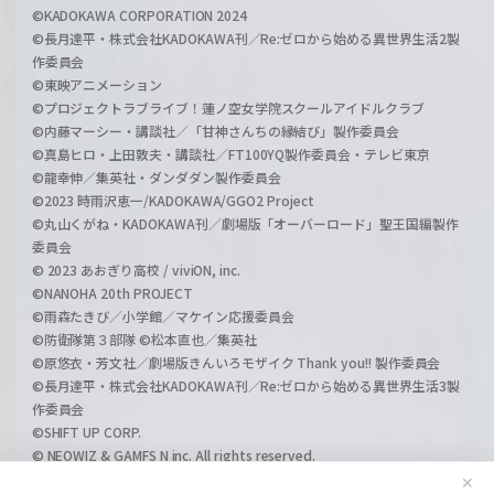
©KADOKAWA CORPORATION 2024
©長月達平・株式会社KADOKAWA刊／Re:ゼロから始める異世界生活2製
作委員会
©東映アニメーション
©プロジェクトラブライブ！蓮ノ空女学院スクールアイドルクラブ
©内藤マーシー・講談社／「甘神さんちの縁結び」製作委員会
©真島ヒロ・上田敦夫・講談社／FT100YQ製作委員会・テレビ東京
©龍幸伸／集英社・ダンダダン製作委員会
©2023 時雨沢恵一/KADOKAWA/GGO2 Project
©丸山くがね・KADOKAWA刊／劇場版「オーバーロード」聖王国編製作
委員会
© 2023 あおぎり高校 / viviON, inc.
©NANOHA 20th PROJECT
©雨森たきび／小学館／マケイン応援委員会
©防衛隊第３部隊 ©松本直也／集英社
©原悠衣・芳文社／劇場版きんいろモザイク Thank you!! 製作委員会
©長月達平・株式会社KADOKAWA刊／Re:ゼロから始める異世界生活3製
作委員会
©SHIFT UP CORP.
© NEOWIZ & GAMFS N inc. All rights reserved.
©ATLUS. ©SEGA.
✕