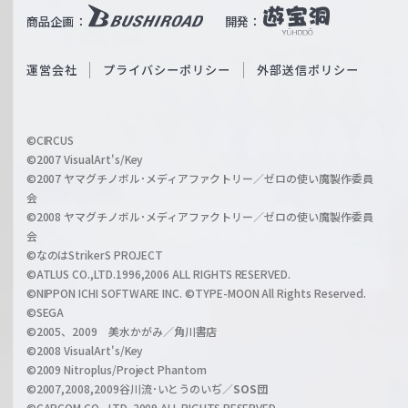
i
b
商品企画：
開発：
ß
e
S
O
運営会社
プライバシーポリシー
外部送信ポリシー
c
f
h
f
w
i
a
©CIRCUS
c
©2007 VisualArt's/Key
r
i
©2007 ヤマグチノボル･メディアファクトリー／ゼロの使い魔製作委員
z
会
a
©2008 ヤマグチノボル･メディアファクトリー／ゼロの使い魔製作委員
l
会
C
©なのはStrikerS PROJECT
h
©ATLUS CO.,LTD.1996,2006 ALL RIGHTS RESERVED.
a
©NIPPON ICHI SOFTWARE INC. ©TYPE-MOON All Rights Reserved.
n
©SEGA
©2005、2009 美水かがみ／角川書店
n
©2008 VisualArt's/Key
e
©2009 Nitroplus/Project Phantom
l
©2007,2008,2009谷川流･いとうのいぢ／
SOS団
©CAPCOM CO., LTD. 2009 ALL RIGHTS RESERVED.