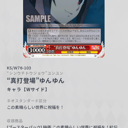
w
a
r
z
KS/W76-103
“シンウチトウジョウ”ユンユン
“真打登場”ゆんゆん
キャラ【Wサイド】
ネオスタンダード区分
この素晴らしい世界に祝福を！
収録商品
[ブースターパック] 映画 この素晴らしい世界に祝福を！紅伝