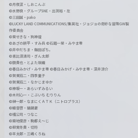
©月夜涙・しおこんぶ
©水野良・グループSNE・出渕裕・左
©三田誠・pako
©LUCKY LAND COMMUNICATIONS/集英社・ジョジョの奇妙な冒険GW製
作委員会
©葵せきな・狗神煌
©あざの耕平・すみ兵 ©石踏一榮・みやま零
©井中だちま・飯田ぽち。
©恵比須清司・ぎん太郎
©鏡貴也・とよた瑣織
©春日みかげ・みやま零 ©春日みかげ・みやま零・深井涼介
©賀東招二・四季童子
©賀東招二・なかじまゆか
©神坂一・あらいずみるい
©木村心一・こぶいち むりりん
©榊一郎・なまにくＡＴＫ（ニトロプラス）
©細音啓・猫鍋蒼
©橘公司・つなこ
©築地俊彦・駒都え～じ
©柳実冬貴・切符
©羊太郎・三嶋くろね