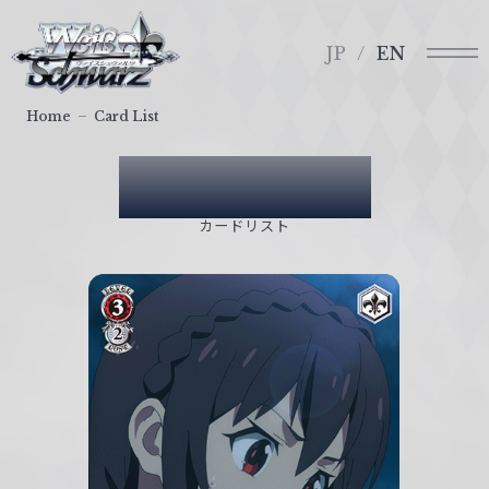
メ
ヴ
ニ
ァ
JP
EN
ュ
イ
ー
ス
Home
Card List
シ
ュ
Card List
ヴ
ァ
カードリスト
ル
ツ
｜
W
e
i
ß
S
c
h