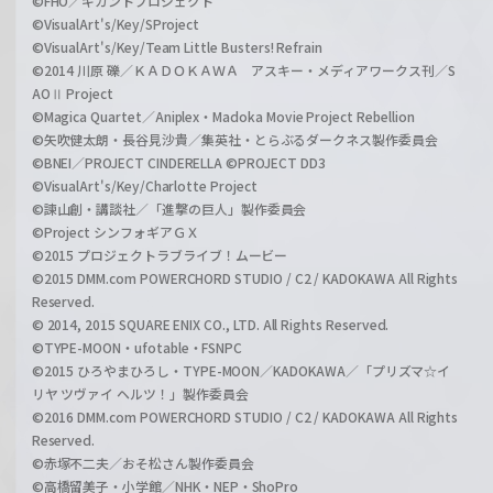
©FHO／ギガントプロジェクト
©VisualArt's/Key/SProject
©VisualArt's/Key/Team Little Busters! Refrain
©2014 川原 礫／ＫＡＤＯＫＡＷＡ アスキー・メディアワークス刊／S
AOⅡ Project
©Magica Quartet／Aniplex・Madoka Movie Project Rebellion
©矢吹健太朗・長谷見沙貴／集英社・とらぶるダークネス製作委員会
©BNEI／PROJECT CINDERELLA ©PROJECT DD3
©VisualArt's/Key/Charlotte Project
©諫山創・講談社／「進撃の巨人」製作委員会
©Project シンフォギアＧＸ
©2015 プロジェクトラブライブ！ムービー
©2015 DMM.com POWERCHORD STUDIO / C2 / KADOKAWA All Rights
Reserved.
© 2014, 2015 SQUARE ENIX CO., LTD. All Rights Reserved.
©TYPE-MOON・ufotable・FSNPC
©2015 ひろやまひろし・TYPE-MOON／KADOKAWA／「プリズマ☆イ
リヤ ツヴァイ ヘルツ！」製作委員会
©2016 DMM.com POWERCHORD STUDIO / C2 / KADOKAWA All Rights
Reserved.
©赤塚不二夫／おそ松さん製作委員会
©高橋留美子・小学館／NHK・NEP・ShoPro