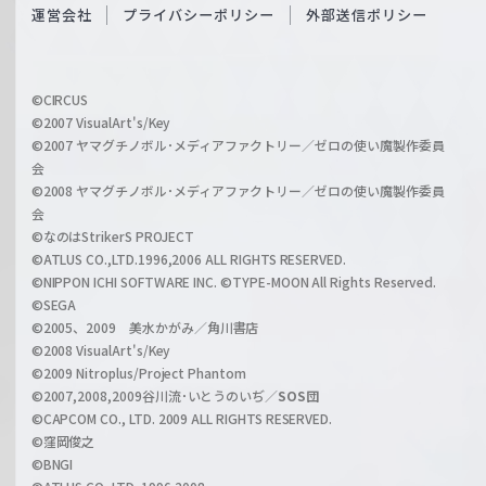
O
運営会社
プライバシーポリシー
外部送信ポリシー
c
f
h
f
w
i
a
©CIRCUS
c
©2007 VisualArt's/Key
r
i
©2007 ヤマグチノボル･メディアファクトリー／ゼロの使い魔製作委員
z
会
a
©2008 ヤマグチノボル･メディアファクトリー／ゼロの使い魔製作委員
l
会
C
©なのはStrikerS PROJECT
h
©ATLUS CO.,LTD.1996,2006 ALL RIGHTS RESERVED.
a
©NIPPON ICHI SOFTWARE INC. ©TYPE-MOON All Rights Reserved.
n
©SEGA
©2005、2009 美水かがみ／角川書店
n
©2008 VisualArt's/Key
e
©2009 Nitroplus/Project Phantom
l
©2007,2008,2009谷川流･いとうのいぢ／
SOS団
©CAPCOM CO., LTD. 2009 ALL RIGHTS RESERVED.
©窪岡俊之
©BNGI