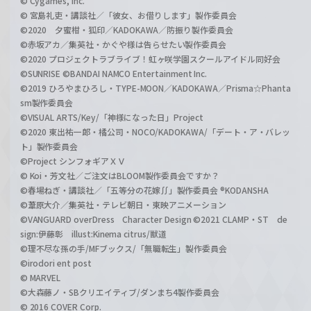
© Cygames, Inc.
© 宮島礼吏・講談社／「彼女、お借りします」製作委員会
©2020 夕蜜柑・狐印／KADOKAWA／防振り製作委員会
©赤坂アカ／集英社・かぐや様は告らせたい製作委員会
©2020 プロジェクトラブライブ！虹ヶ咲学園スクールアイドル同好会
©SUNRISE ©BANDAI NAMCO Entertainment Inc.
©2019 ひろやまひろし・TYPE-MOON／KADOKAWA／Prisma☆Phanta
sm製作委員会
©VISUAL ARTS/Key/「神様になった日」Project
©2020 東出祐一郎・橘公司・NOCO/KADOKAWA/「デート・ア・バレッ
ト」製作委員会
©Project シンフォギアＸＶ
© Koi・芳文社／ご注文はBLOOM製作委員会ですか？
©春場ねぎ・講談社／「五等分の花嫁∬」製作委員会 ®KODANSHA
©葦原大介／集英社・テレビ朝日・東映アニメーション
©VANGUARD overDress Character Design ©2021 CLAMP・ST de
sign:伊藤彰 illust:Kinema citrus/獣道
©理不尽な孫の手/MFブックス/「無職転生」製作委員会
©irodori ent post
© MARVEL
©大森藤ノ・SBクリエイティブ/ダンまち4製作委員会
© 2016 COVER Corp.