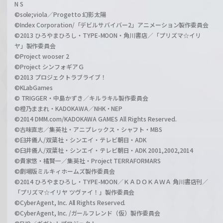
N S
©sole;viola／Progetto 幻影太陽
©Index Corporation/「デビルサバイバー2」アニメーション製作委員会
©2013 ひろやまひろし・TYPE-MOON・角川書店／「プリズマ☆イリ
ヤ」製作委員会
©Project wooser 2
©Project シンフォギアＧ
©2013 プロジェクトラブライブ！
©KLabGames
© TRIGGER・中島かずき／キルラキル製作委員会
©橙乃ままれ・KADOKAWA／NHK・NEP
©2014 DMM.com/KADOKAWA GAMES All Rights Reserved.
©古味直志／集英社・アニプレックス・シャフト・MBS
©臼井儀人/双葉社・シンエイ・テレビ朝日・ADK
©臼井儀人/双葉社・シンエイ・テレビ朝日・ADK 2001,2002,2014
©貴家悠・橘賢一／集英社・Project TERRAFORMARS
©劇場版ミルキィホームズ製作委員会
©2014 ひろやまひろし・TYPE-MOON／ＫＡＤＯＫＡＷＡ 角川書店刊／
「プリズマ☆イリヤ ツヴァイ！」製作委員会
©CyberAgent, Inc. All Rights Reserved.
©CyberAgent, Inc. /ガールフレンド（仮）製作委員会