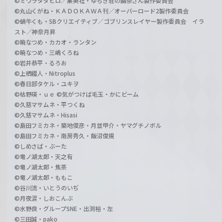
©ミウラタダヒロ／集英社・ゆらぎ荘の幽奈さん製作委員会
©丸山くがね・ＫＡＤＯＫＡＷＡ刊／オーバーロード2製作委員会
©蝸牛くも・SBクリエイティブ／ゴブリンスレイヤー製作委員会 イラ
スト／神奈月昇
©暁なつめ・カカオ・ランタン
©暁なつめ・三嶋くろね
©岩井恭平・るろお
©上栖綴人・Nitroplus
©春日部タケル・ユキヲ
©枯野瑛・ｕｅ ©気がつけば毛玉・かにビーム
©久慈マサムネ・平つくね
©久慈マサムネ・Hisasi
©島田フミカネ・築地俊彦・月並甲介・ヤマグチノボル
©島田フミカネ・南房秀久・飯沼俊規
©しめさば・ぶーた
©竜ノ湖太郎・天之有
©竜ノ湖太郎・焦茶
©竜ノ湖太郎・ももこ
©谷川流・いとうのいぢ
©月夜涙・しおこんぶ
©水野良・グループSNE・出渕裕・左
©三田誠・pako