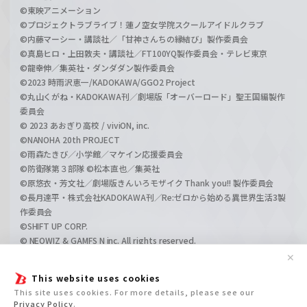
©東映アニメーション
©プロジェクトラブライブ！蓮ノ空女学院スクールアイドルクラブ
©内藤マーシー・講談社／「甘神さんちの縁結び」製作委員会
©真島ヒロ・上田敦夫・講談社／FT100YQ製作委員会・テレビ東京
©龍幸伸／集英社・ダンダダン製作委員会
©2023 時雨沢恵一/KADOKAWA/GGO2 Project
©丸山くがね・KADOKAWA刊／劇場版「オーバーロード」聖王国編製作
委員会
© 2023 あおぎり高校 / viviON, inc.
©NANOHA 20th PROJECT
©雨森たきび／小学館／マケイン応援委員会
©防衛隊第３部隊 ©松本直也／集英社
©原悠衣・芳文社／劇場版きんいろモザイク Thank you!! 製作委員会
©長月達平・株式会社KADOKAWA刊／Re:ゼロから始める異世界生活3製
作委員会
©SHIFT UP CORP.
© NEOWIZ & GAMFS N inc. All rights reserved.
©ATLUS. ©SEGA.
✕
©GIRLS und PANZER Projekt
This website uses cookies
©GIRLS und PANZER Film Projekt
This site uses cookies. For more details, please see our
©GIRLS und PANZER Finale Projekt
Privacy Policy
.