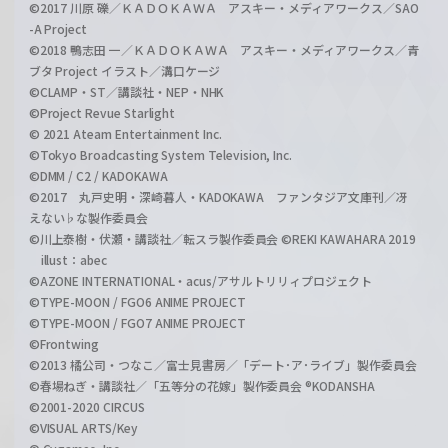
©2017 川原 礫／ＫＡＤＯＫＡＷＡ アスキー・メディアワークス／SAO
-A Project
©2018 鴨志田 一／ＫＡＤＯＫＡＷＡ アスキー・メディアワークス／青
ブタ Project イラスト／溝口ケージ
©CLAMP・ST／講談社・NEP・NHK
©Project Revue Starlight
© 2021 Ateam Entertainment Inc.
©Tokyo Broadcasting System Television, Inc.
©DMM / C2 / KADOKAWA
©2017 丸戸史明・深崎暮人・KADOKAWA ファンタジア文庫刊／冴
えない♭な製作委員会
©川上泰樹・伏瀬・講談社／転スラ製作委員会 ©REKI KAWAHARA 2019
illust：abec
©AZONE INTERNATIONAL・acus/アサルトリリィプロジェクト
©TYPE-MOON / FGO6 ANIME PROJECT
©TYPE-MOON / FGO7 ANIME PROJECT
©Frontwing
©2013 橘公司・つなこ／富士見書房／「デート･ア･ライブ」製作委員会
©春場ねぎ・講談社／「五等分の花嫁」製作委員会 ®KODANSHA
©2001-2020 CIRCUS
©VISUAL ARTS/Key