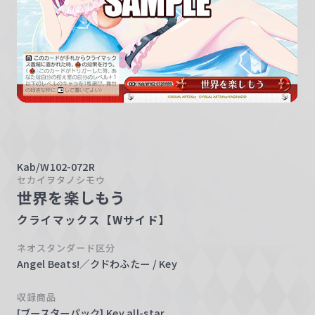
w
a
r
z
Kab/W102-072R
セカイヲタノシモウ
世界を楽しもう
クライマックス【Wサイド】
ネオスタンダード区分
Angel Beats!／クドわふたー / Key
収録商品
[ブースターパック] Key all-star