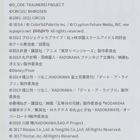
©D_CIDE TRAUMEREI PROJECT
©CIRCUS/ ©HIKOSEN
©2001-2021 CIRCUS
© SEGA / © Colorful Palette Inc. / © Crypton Future Media, INC. ww
w.piapro.net
All rights reserved.
©2022 プロジェクトラブライブ！虹ヶ咲学園スクールアイドル同好会
©クール教信者／双葉社
©和久井健・講談社／アニメ「東京リベンジャーズ」製作委員会
©2019 丸戸史明・深崎暮人・KADOKAWA ファンタジア文庫刊／映画も
冴えない製作委員会
©Disney/Pixar
©2014 橘公司・つなこ/KADOKAWA 富士見書房刊/「デート・ア・ライ
ブⅡ」製作委員会
©2019 橘公司・つなこ／KADOKAWA／「デート・ア・ライブⅢ」製作
委員会
©春場ねぎ・講談社／映画「五等分の花嫁」製作委員会 ®KODANSHA
©藤本タツキ／集英社・ＭＡＰＰＡ ©丸山くがね・KADOKAWA刊／オー
バーロード4製作委員会
©2020 川原 礫/KADOKAWA/SAO-P Project
© 2017 Manjuu Co.,Ltd. & YongShi Co.,Ltd. All Rights Reserved.
© 2017 Yostar, Inc. All Rights Reserved.