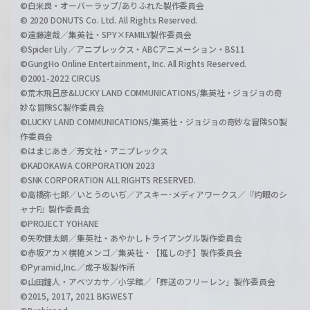
©白米良・オーバーラップ/ありふれた製作委員会
© 2020 DONUTS Co. Ltd. All Rights Reserved.
©遠藤達哉／集英社・SPY×FAMILY製作委員会
©Spider Lily／アニプレックス・ABCアニメーション・BS11
©GungHo Online Entertainment, Inc. All Rights Reserved.
©2001-2022 CIRCUS
©荒木飛呂彦&LUCKY LAND COMMUNICATIONS/集英社・ジョジョの奇
妙な冒険SC製作委員会
©LUCKY LAND COMMUNICATIONS/集英社・ジョジョの奇妙な冒険SO製
作委員会
©はまじあき／芳文社・アニプレックス
©KADOKAWA CORPORATION 2023
©SNK CORPORATION ALL RIGHTS RESERVED.
©高橋弥七郎／いとうのいぢ／アスキー･メディアワークス／『灼眼のシ
ャナF』製作委員会
©PROJECT YOHANE
©矢吹健太朗／集英社・あやかしトライアングル製作委員会
©赤坂アカ×横槍メンゴ／集英社・【推しの子】製作委員会
©Pyramid,Inc.／成子坂製作所
©山田鐘人・アベツカサ／小学館／「葬送のフリーレン」製作委員会
©2015, 2017, 2021 BIGWEST