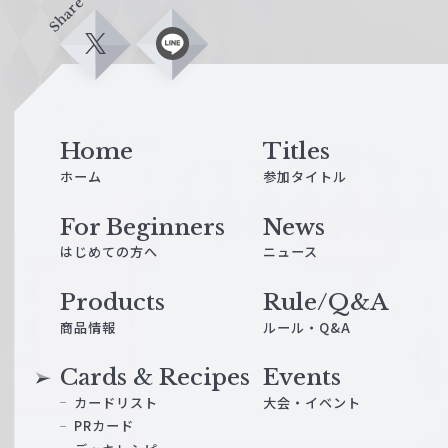
Share
X
L
i
n
e
Home
Titles
ホーム
参加タイトル
For Beginners
News
はじめての方へ
ニュース
Products
Rule/Q&A
商品情報
ルール・Q&A
Cards & Recipes
Events
カードリスト
大会・イベント
PRカード