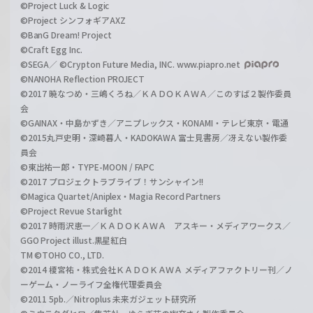
©Project Luck & Logic
©Project シンフォギアAXZ
©BanG Dream! Project
©Craft Egg Inc.
©SEGA／ ©Crypton Future Media, INC. www.piapro.net
©NANOHA Reflection PROJECT
©2017 暁なつめ・三嶋くろね／ＫＡＤＯＫＡＷＡ／このすば２製作委員
会
©GAINAX・中島かずき／アニプレックス・KONAMI・テレビ東京・電通
©2015丸戸史明・深崎暮人・KADOKAWA 富士見書房／冴えない製作委
員会
©東出祐一郎・TYPE-MOON / FAPC
©2017 プロジェクトラブライブ！サンシャイン!!
©Magica Quartet/Aniplex・Magia Record Partners
©Project Revue Starlight
©2017 時雨沢恵一／ＫＡＤＯＫＡＷＡ アスキー・メディアワークス／
GGO Project illust.黒星紅白
TM ©TOHO CO., LTD.
©2014 榎宮祐・株式会社ＫＡＤＯＫＡＷＡ メディアファクトリー刊／ノ
ーゲーム・ノーライフ全権代理委員会
©2011 5pb.／Nitroplus 未来ガジェット研究所