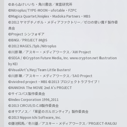
©あらゐけいいち・角川書店／東雲研究所
©Nitroplus/TYPE-MOON・ufotable・FZPC
©Magica Quartet/Aniplex・Madoka Partners・MBS
©2012 ヤマグチノボル・メディアファクトリー／ゼロの使い魔Ｆ製作委
員会
©Project シンフォギア
©BNGI／PROJECT iM@S
©2012 MAGES./5pb./Nitroplus
©川原 礫／アスキー・メディアワークス／AW Project
©SEGA / ©Crypton Future Media, Inc. www.crypton.net Illustration
by KEI
©VisualArt's/Key/Team Little Busters!
©川原 礫／アスキー・メディアワークス／SAO Project
©vividred project・MBS ©2013 プロジェクトラブライブ！
©NANOHA The MOVIE 2nd A's PROJECT
©サイコパス製作委員会
©Index Corporation 1996,2011
©2013 CIRCUS/D.C.III製作委員会
©オケアノス／「翠星のガルガンティア」製作委員会
©2013 Nippon Ichi Software, Inc.
©鎌池和馬／冬川基／アスキー・メディアワークス／PROJECT-RAILGU