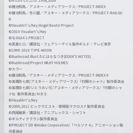
©ATLUS CO.,LTD. 1996,2008
©鎌池和馬／アスキー・メディアワークス／PROJECT-INDEX
©鎌池和馬／冬川基／アスキー・メディアワークス／PROJECT-RAILGU
N
©VisualArt's/Key/Angel Beats! Project
©2010 Visualart's/Key
©なのはA's PROJECT
©真島ヒロ／講談社・フェアリーテイル製作ギルド・テレビ東京
©1999-2010 TYPE-MOON
©Bushiroad illust:たにはらなつき(EDEN'S NOTES)
©Bushiroad/Project MILKY HOLMES
©カラー
©鎌池和馬／アスキー・メディアワークス／PROJECT-INDEX II
©高橋弥七郎/アスキー・メディアワークス/『灼眼のシャナ』製作委員会
©高橋弥七郎/いとうのいぢ/アスキー・メディアワークス/『灼眼のシャ
ナII』製作委員会/ＭＢＳ
©VisualArt's/Key
©2009,2011 ビックウエスト／劇場版マクロスＦ製作委員会
©西尾維新／講談社・アニプレックス・シャフト
©ギルティクラウン製作委員会
©PROJECT DD ©Index Corporation/「ペルソナ４」アニメーション製
作委員会