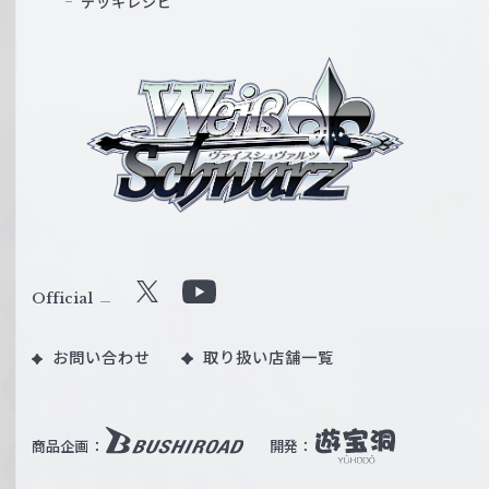
デッキレシピ
ヴ
ァ
イ
ス
シ
ュ
ヴ
ァ
ル
Official
X
Y
ツ
o
｜
お問い合わせ
取り扱い店舗一覧
u
W
T
e
u
i
b
商品企画：
開発：
ß
e
S