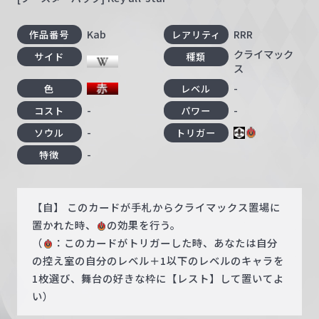
Kab
RRR
作品番号
レアリティ
クライマック
サイド
種類
ス
-
色
レベル
-
-
コスト
パワー
-
ソウル
トリガー
-
特徴
【自】 このカードが手札からクライマックス置場に
置かれた時、
の効果を行う。
（
：このカードがトリガーした時、あなたは自分
の控え室の自分のレベル＋1以下のレベルのキャラを
1枚選び、舞台の好きな枠に【レスト】して置いてよ
い）