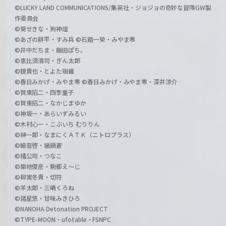
©LUCKY LAND COMMUNICATIONS/集英社・ジョジョの奇妙な冒険GW製
作委員会
©葵せきな・狗神煌
©あざの耕平・すみ兵 ©石踏一榮・みやま零
©井中だちま・飯田ぽち。
©恵比須清司・ぎん太郎
©鏡貴也・とよた瑣織
©春日みかげ・みやま零 ©春日みかげ・みやま零・深井涼介
©賀東招二・四季童子
©賀東招二・なかじまゆか
©神坂一・あらいずみるい
©木村心一・こぶいち むりりん
©榊一郎・なまにくＡＴＫ（ニトロプラス）
©細音啓・猫鍋蒼
©橘公司・つなこ
©築地俊彦・駒都え～じ
©柳実冬貴・切符
©羊太郎・三嶋くろね
©諸星悠・甘味みきひろ
©NANOHA Detonation PROJECT
©TYPE-MOON・ufotable・FSNPC