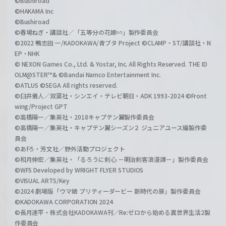
©Bushiroad
©HAKAMA Inc
©Bushiroad
©春場ねぎ・講談社／「五等分の花嫁∽」製作委員会
©2022 鴨志田 一/KADOKAWA/青ブタ Project ©CLAMP・ST/講談社・N
EP・NHK
© NEXON Games Co., Ltd. & Yostar, Inc. All Rights Reserved. THE ID
OLM@STER™& ©Bandai Namco Entertainment Inc.
©ATLUS ©SEGA All rights reserved.
©臼井儀人／双葉社・シンエイ・テレビ朝日・ADK 1993-2024 ©Front
wing/Project GPT
©高橋陽一／集英社・2018キャプテン翼製作委員会
©高橋陽一／集英社・キャプテン翼シーズン２ ジュニアユース編製作委
員会
©あfろ・芳文社／野外活動プロジェクト
©和月伸宏／集英社・「るろうに剣心 －明治剣客浪漫譚－」製作委員会
©WFS Developed by WRIGHT FLYER STUDIOS
©VISUAL ARTS/Key
©2024 劇場版「ウマ娘 プリティーダービー 新時代の扉」製作委員会
©KADOKAWA CORPORATION 2024
©長月達平・株式会社KADOKAWA刊／Re:ゼロから始める異世界生活2製
作委員会