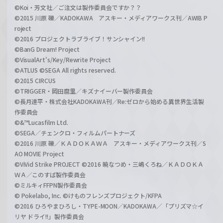
©Koi・芳文社／ご注文は製作委員会ですか？？
©2015 川原 礫／KADOKAWA アスキー・メディアワークス刊／AWIB P
roject
©2016 プロジェクトラブライブ！サンシャイン!!
©BanG Dream! Project
©VisualArt's/Key/Rewrite Project
©ATLUS ©SEGA All rights reserved.
©2015 CIRCUS
©TRIGGER・岡田麿里／キズナイーバー製作委員会
©長月達平・株式会社KADOKAWA刊／Re:ゼロから始める異世界生活製
作委員会
©&™Lucasfilm Ltd.
©SEGA／チェンクロ・フィルムパートナーズ
©2016 川原 礫／ＫＡＤＯＫＡＷＡ アスキー・メディアワークス刊／S
AO MOVIE Project
©ViVid Strike PROJECT ©2016 暁なつめ・三嶋くろね／ＫＡＤＯＫＡ
ＷＡ／このすば製作委員会
©ミルキィFFPN製作委員会
© Pokelabo, Inc. ©けものフレンズプロジェクト/KFPA
©2016 ひろやまひろし・TYPE-MOON／KADOKAWA／「プリズマ☆イ
リヤ ドライ!!」製作委員会