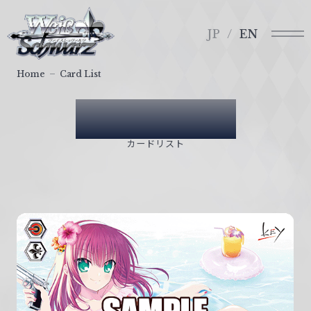
メ
ヴ
ニ
ァ
JP
EN
ュ
イ
ー
ス
Home
Card List
シ
ュ
Card List
ヴ
ァ
カードリスト
ル
ツ
｜
W
e
i
ß
S
c
h