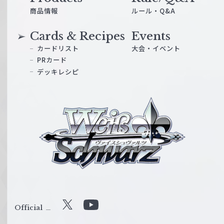
商品情報
ルール・Q&A
Cards & Recipes
Events
カードリスト
大会・イベント
PRカード
デッキレシピ
ヴ
ァ
イ
ス
シ
ュ
ヴ
ァ
ル
Official
X
Y
ツ
o