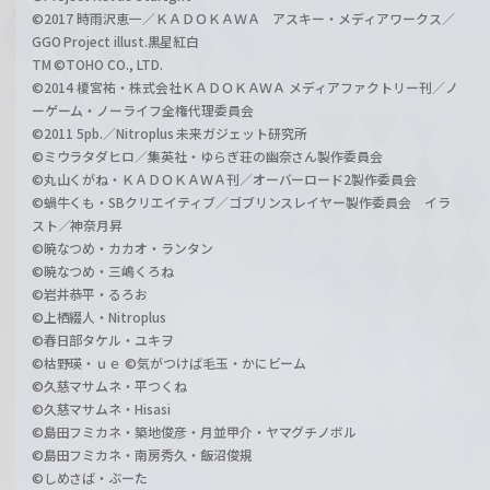
©2017 時雨沢恵一／ＫＡＤＯＫＡＷＡ アスキー・メディアワークス／
GGO Project illust.黒星紅白
TM ©TOHO CO., LTD.
©2014 榎宮祐・株式会社ＫＡＤＯＫＡＷＡ メディアファクトリー刊／ノ
ーゲーム・ノーライフ全権代理委員会
©2011 5pb.／Nitroplus 未来ガジェット研究所
©ミウラタダヒロ／集英社・ゆらぎ荘の幽奈さん製作委員会
©丸山くがね・ＫＡＤＯＫＡＷＡ刊／オーバーロード2製作委員会
©蝸牛くも・SBクリエイティブ／ゴブリンスレイヤー製作委員会 イラ
スト／神奈月昇
©暁なつめ・カカオ・ランタン
©暁なつめ・三嶋くろね
©岩井恭平・るろお
©上栖綴人・Nitroplus
©春日部タケル・ユキヲ
©枯野瑛・ｕｅ ©気がつけば毛玉・かにビーム
©久慈マサムネ・平つくね
©久慈マサムネ・Hisasi
©島田フミカネ・築地俊彦・月並甲介・ヤマグチノボル
©島田フミカネ・南房秀久・飯沼俊規
©しめさば・ぶーた