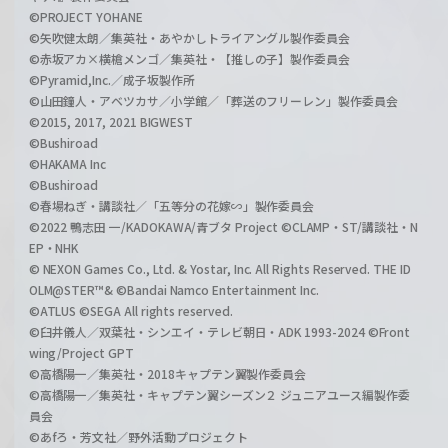
©PROJECT YOHANE
©矢吹健太朗／集英社・あやかしトライアングル製作委員会
©赤坂アカ×横槍メンゴ／集英社・【推しの子】製作委員会
©Pyramid,Inc.／成子坂製作所
©山田鐘人・アベツカサ／小学館／「葬送のフリーレン」製作委員会
©2015, 2017, 2021 BIGWEST
©Bushiroad
©HAKAMA Inc
©Bushiroad
©春場ねぎ・講談社／「五等分の花嫁∽」製作委員会
©2022 鴨志田 一/KADOKAWA/青ブタ Project ©CLAMP・ST/講談社・N
EP・NHK
© NEXON Games Co., Ltd. & Yostar, Inc. All Rights Reserved. THE ID
OLM@STER™& ©Bandai Namco Entertainment Inc.
©ATLUS ©SEGA All rights reserved.
©臼井儀人／双葉社・シンエイ・テレビ朝日・ADK 1993-2024 ©Front
wing/Project GPT
©高橋陽一／集英社・2018キャプテン翼製作委員会
©高橋陽一／集英社・キャプテン翼シーズン２ ジュニアユース編製作委
員会
©あfろ・芳文社／野外活動プロジェクト