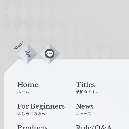
Share
X
L
i
n
e
Home
Titles
ホーム
参加タイトル
For Beginners
News
はじめての方へ
ニュース
Products
Rule/Q&A