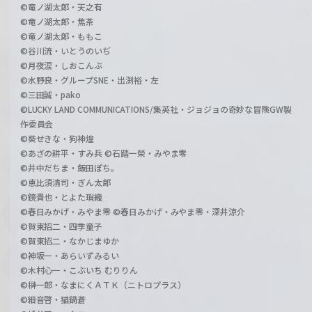
©竜ノ湖太郎・天之有
©竜ノ湖太郎・焦茶
©竜ノ湖太郎・ももこ
©谷川流・いとうのいぢ
©月夜涙・しおこんぶ
©水野良・グループSNE・出渕裕・左
©三田誠・pako
©LUCKY LAND COMMUNICATIONS/集英社・ジョジョの奇妙な冒険GW製
作委員会
©葵せきな・狗神煌
©あざの耕平・すみ兵 ©石踏一榮・みやま零
©井中だちま・飯田ぽち。
©恵比須清司・ぎん太郎
©鏡貴也・とよた瑣織
©春日みかげ・みやま零 ©春日みかげ・みやま零・深井涼介
©賀東招二・四季童子
©賀東招二・なかじまゆか
©神坂一・あらいずみるい
©木村心一・こぶいち むりりん
©榊一郎・なまにくＡＴＫ（ニトロプラス）
©細音啓・猫鍋蒼