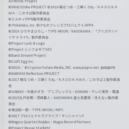
AO MOVIE Project
©ViVid Strike PROJECT ©2016 暁なつめ・三嶋くろね／ＫＡＤＯＫＡ
ＷＡ／このすば製作委員会
©ミルキィFFPN製作委員会
© Pokelabo, Inc. ©けものフレンズプロジェクト/KFPA
©2016 ひろやまひろし・TYPE-MOON／KADOKAWA／「プリズマ☆イ
リヤ ドライ!!」製作委員会
©Project Luck & Logic
©Project シンフォギアAXZ
©BanG Dream! Project
©Craft Egg Inc.
©SEGA／ ©Crypton Future Media, INC. www.piapro.net
©NANOHA Reflection PROJECT
©2017 暁なつめ・三嶋くろね／ＫＡＤＯＫＡＷＡ／このすば２製作委員
会
©GAINAX・中島かずき／アニプレックス・KONAMI・テレビ東京・電通
©2015丸戸史明・深崎暮人・KADOKAWA 富士見書房／冴えない製作委
員会
©東出祐一郎・TYPE-MOON / FAPC
©2017 プロジェクトラブライブ！サンシャイン!!
©Magica Quartet/Aniplex・Magia Record Partners
©Project Revue Starlight