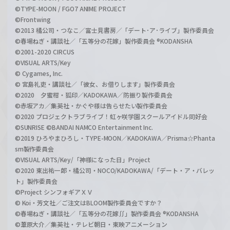
©TYPE-MOON / FGO7 ANIME PROJECT
©Frontwing
©2013 橘公司・つなこ／富士見書房／「デート･ア･ライブ」製作委員会
©春場ねぎ・講談社／「五等分の花嫁」製作委員会 ®KODANSHA
©2001-2020 CIRCUS
©VISUAL ARTS/Key
© Cygames, Inc.
© 宮島礼吏・講談社／「彼女、お借りします」製作委員会
©2020 夕蜜柑・狐印／KADOKAWA／防振り製作委員会
©赤坂アカ／集英社・かぐや様は告らせたい製作委員会
©2020 プロジェクトラブライブ！虹ヶ咲学園スクールアイドル同好会
©SUNRISE ©BANDAI NAMCO Entertainment Inc.
©2019 ひろやまひろし・TYPE-MOON／KADOKAWA／Prisma☆Phanta
sm製作委員会
©VISUAL ARTS/Key/「神様になった日」Project
©2020 東出祐一郎・橘公司・NOCO/KADOKAWA/「デート・ア・バレッ
ト」製作委員会
©Project シンフォギアＸＶ
© Koi・芳文社／ご注文はBLOOM製作委員会ですか？
©春場ねぎ・講談社／「五等分の花嫁∬」製作委員会 ®KODANSHA
©葦原大介／集英社・テレビ朝日・東映アニメーション