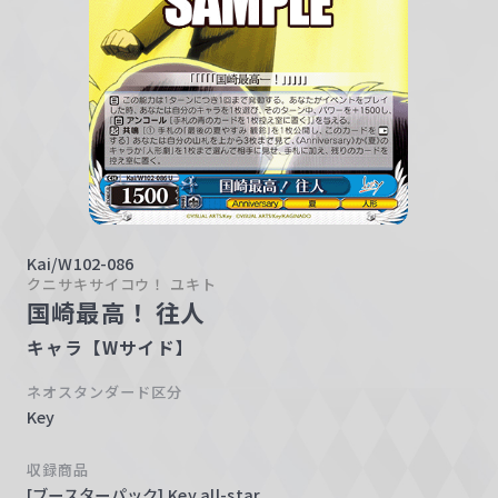
w
a
r
z
Kai/W102-086
クニサキサイコウ！ ユキト
国崎最高！ 往人
キャラ【Wサイド】
ネオスタンダード区分
Key
収録商品
[ブースターパック] Key all-star