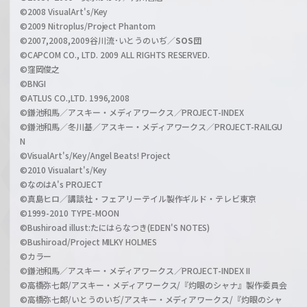
n
©2008 VisualArt's/Key
e
©2009 Nitroplus/Project Phantom
l
©2007,2008,2009谷川流･いとうのいぢ／
SOS団
©CAPCOM CO., LTD. 2009 ALL RIGHTS RESERVED.
©窪岡俊之
©BNGI
©ATLUS CO.,LTD. 1996,2008
©鎌池和馬／アスキー・メディアワークス／PROJECT-INDEX
©鎌池和馬／冬川基／アスキー・メディアワークス／PROJECT-RAILGU
N
©VisualArt's/Key/Angel Beats! Project
©2010 Visualart's/Key
©なのはA's PROJECT
©真島ヒロ／講談社・フェアリーテイル製作ギルド・テレビ東京
©1999-2010 TYPE-MOON
©Bushiroad illust:たにはらなつき(EDEN'S NOTES)
©Bushiroad/Project MILKY HOLMES
©カラー
©鎌池和馬／アスキー・メディアワークス／PROJECT-INDEX II
©高橋弥七郎/アスキー・メディアワークス/『灼眼のシャナ』製作委員会
©高橋弥七郎/いとうのいぢ/アスキー・メディアワークス/『灼眼のシャ