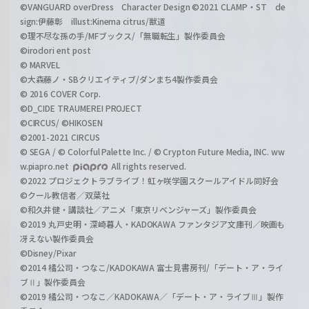
©VANGUARD overDress Character Design ©2021 CLAMP・ST de
sign:伊藤彰 illust:Kinema citrus/獣道
©理不尽な孫の手/MFブックス/「無職転生」製作委員会
©irodori ent post
© MARVEL
©大森藤ノ・SBクリエイティブ/ダンまち4製作委員会
© 2016 COVER Corp.
©D_CIDE TRAUMEREI PROJECT
©CIRCUS/ ©HIKOSEN
©2001-2021 CIRCUS
© SEGA / © Colorful Palette Inc. / © Crypton Future Media, INC. ww
w.piapro.net
All rights reserved.
©2022 プロジェクトラブライブ！虹ヶ咲学園スクールアイドル同好会
©クール教信者／双葉社
©和久井健・講談社／アニメ「東京リベンジャーズ」製作委員会
©2019 丸戸史明・深崎暮人・KADOKAWA ファンタジア文庫刊／映画も
冴えない製作委員会
©Disney/Pixar
©2014 橘公司・つなこ/KADOKAWA 富士見書房刊/「デート・ア・ライ
ブⅡ」製作委員会
©2019 橘公司・つなこ／KADOKAWA／「デート・ア・ライブⅢ」製作