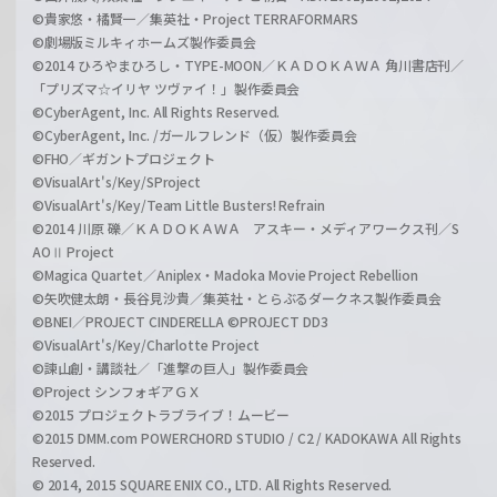
©貴家悠・橘賢一／集英社・Project TERRAFORMARS
©劇場版ミルキィホームズ製作委員会
©2014 ひろやまひろし・TYPE-MOON／ＫＡＤＯＫＡＷＡ 角川書店刊／
「プリズマ☆イリヤ ツヴァイ！」製作委員会
©CyberAgent, Inc. All Rights Reserved.
©CyberAgent, Inc. /ガールフレンド（仮）製作委員会
©FHO／ギガントプロジェクト
©VisualArt's/Key/SProject
©VisualArt's/Key/Team Little Busters! Refrain
©2014 川原 礫／ＫＡＤＯＫＡＷＡ アスキー・メディアワークス刊／S
AOⅡ Project
©Magica Quartet／Aniplex・Madoka Movie Project Rebellion
©矢吹健太朗・長谷見沙貴／集英社・とらぶるダークネス製作委員会
©BNEI／PROJECT CINDERELLA ©PROJECT DD3
©VisualArt's/Key/Charlotte Project
©諫山創・講談社／「進撃の巨人」製作委員会
©Project シンフォギアＧＸ
©2015 プロジェクトラブライブ！ムービー
©2015 DMM.com POWERCHORD STUDIO / C2 / KADOKAWA All Rights
Reserved.
© 2014, 2015 SQUARE ENIX CO., LTD. All Rights Reserved.