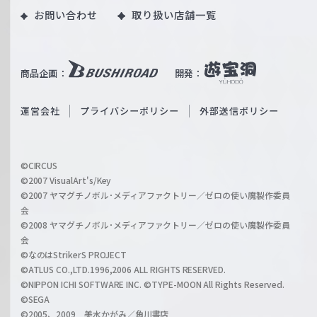
｜
お問い合わせ
取り扱い店舗一覧
u
W
T
e
u
i
b
商品企画：
開発：
ß
e
S
O
運営会社
プライバシーポリシー
外部送信ポリシー
c
f
h
f
w
i
a
©CIRCUS
c
©2007 VisualArt's/Key
r
i
©2007 ヤマグチノボル･メディアファクトリー／ゼロの使い魔製作委員
z
会
a
©2008 ヤマグチノボル･メディアファクトリー／ゼロの使い魔製作委員
l
会
C
©なのはStrikerS PROJECT
h
©ATLUS CO.,LTD.1996,2006 ALL RIGHTS RESERVED.
a
©NIPPON ICHI SOFTWARE INC. ©TYPE-MOON All Rights Reserved.
n
©SEGA
©2005、2009 美水かがみ／角川書店