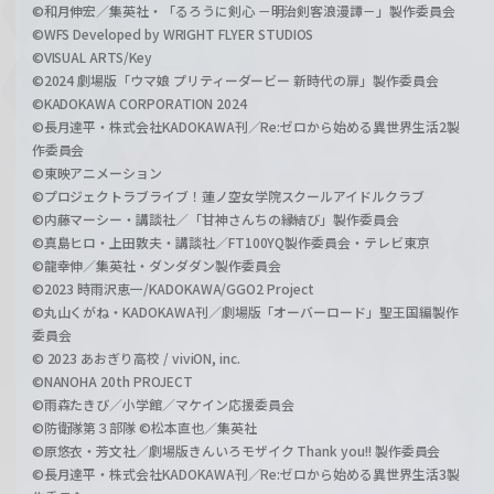
©和月伸宏／集英社・「るろうに剣心 －明治剣客浪漫譚－」製作委員会
©WFS Developed by WRIGHT FLYER STUDIOS
©VISUAL ARTS/Key
©2024 劇場版「ウマ娘 プリティーダービー 新時代の扉」製作委員会
©KADOKAWA CORPORATION 2024
©長月達平・株式会社KADOKAWA刊／Re:ゼロから始める異世界生活2製
作委員会
©東映アニメーション
©プロジェクトラブライブ！蓮ノ空女学院スクールアイドルクラブ
©内藤マーシー・講談社／「甘神さんちの縁結び」製作委員会
©真島ヒロ・上田敦夫・講談社／FT100YQ製作委員会・テレビ東京
©龍幸伸／集英社・ダンダダン製作委員会
©2023 時雨沢恵一/KADOKAWA/GGO2 Project
©丸山くがね・KADOKAWA刊／劇場版「オーバーロード」聖王国編製作
委員会
© 2023 あおぎり高校 / viviON, inc.
©NANOHA 20th PROJECT
©雨森たきび／小学館／マケイン応援委員会
©防衛隊第３部隊 ©松本直也／集英社
©原悠衣・芳文社／劇場版きんいろモザイク Thank you!! 製作委員会
©長月達平・株式会社KADOKAWA刊／Re:ゼロから始める異世界生活3製