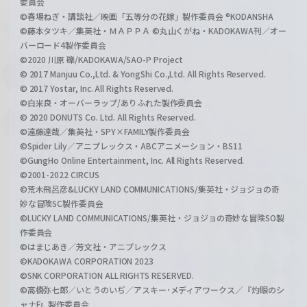
委員会
©春場ねぎ・講談社／映画「五等分の花嫁」製作委員会 ®KODANSHA
©藤本タツキ／集英社・ＭＡＰＰＡ ©丸山くがね・KADOKAWA刊／オー
バーロード4製作委員会
©2020 川原 礫/KADOKAWA/SAO-P Project
© 2017 Manjuu Co.,Ltd. & YongShi Co.,Ltd. All Rights Reserved.
© 2017 Yostar, Inc. All Rights Reserved.
©白米良・オーバーラップ/ありふれた製作委員会
© 2020 DONUTS Co. Ltd. All Rights Reserved.
©遠藤達哉／集英社・SPY×FAMILY製作委員会
©Spider Lily／アニプレックス・ABCアニメーション・BS11
©GungHo Online Entertainment, Inc. All Rights Reserved.
©2001-2022 CIRCUS
©荒木飛呂彦&LUCKY LAND COMMUNICATIONS/集英社・ジョジョの奇
妙な冒険SC製作委員会
©LUCKY LAND COMMUNICATIONS/集英社・ジョジョの奇妙な冒険SO製
作委員会
©はまじあき／芳文社・アニプレックス
©KADOKAWA CORPORATION 2023
©SNK CORPORATION ALL RIGHTS RESERVED.
©高橋弥七郎／いとうのいぢ／アスキー･メディアワークス／『灼眼のシ
ャナF』製作委員会