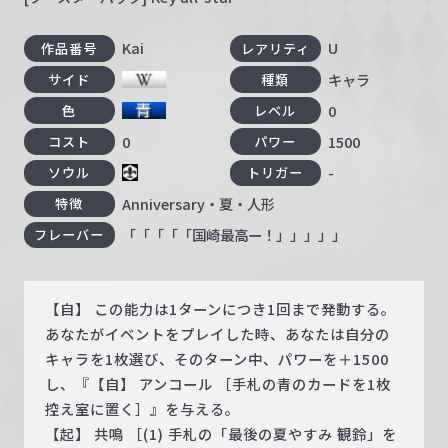
Kai
U
作品番号
レアリティ
キャラ
サイド
種類
0
色
レベル
0
1500
コスト
パワー
-
ソウル
トリガー
Anniversary・夏・人形
特徴
「「「「「国崎最高ー！」」」」」
フレーバー
【自】 この能力は1ターンにつき1回まで発動する。
あなたがイベントをプレイした時、あなたは自分の
キャラを1枚選び、そのターン中、パワーを＋1500
し、『【自】 アンコール ［手札の青のカードを1枚
控え室に置く］』を与える。
【起】 共鳴 ［(1) 手札の「最後の夏やすみ 観鈴」を