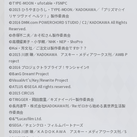
©TYPE-MOON・ufotable・FSNPC
©2015 ひろやまひろし・TYPE-MOON／KADOKAWA／「プリズマ☆イ
リヤ ツヴァイ ヘルツ！」製作委員会
©2016 DMM.com POWERCHORD STUDIO / C2 / KADOKAWA All Rights
Reserved.
©赤塚不二夫／おそ松さん製作委員会
©高橋留美子・小学館／NHK・NEP・ShoPro
©Koi・芳文社／ご注文は製作委員会ですか？？
©2015 川原 礫／KADOKAWA アスキー・メディアワークス刊／AWIB P
roject
©2016 プロジェクトラブライブ！サンシャイン!!
©BanG Dream! Project
©VisualArt's/Key/Rewrite Project
©ATLUS ©SEGA All rights reserved.
©2015 CIRCUS
©TRIGGER・岡田麿里／キズナイーバー製作委員会
©長月達平・株式会社KADOKAWA刊／Re:ゼロから始める異世界生活製
作委員会
©&™Lucasfilm Ltd.
©SEGA／チェンクロ・フィルムパートナーズ
©2016 川原 礫／ＫＡＤＯＫＡＷＡ アスキー・メディアワークス刊／S