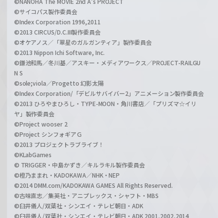
©NANOHA The MOVIE 2nd A's PROJECT
©サイコパス製作委員会
©Index Corporation 1996,2011
©2013 CIRCUS/D.C.III製作委員会
©オケアノス／「翠星のガルガンティア」製作委員会
©2013 Nippon Ichi Software, Inc.
©鎌池和馬／冬川基／アスキー・メディアワークス／PROJECT-RAILGU
N S
©sole;viola／Progetto 幻影太陽
©Index Corporation/「デビルサバイバー2」アニメーション製作委員会
©2013 ひろやまひろし・TYPE-MOON・角川書店／「プリズマ☆イリ
ヤ」製作委員会
©Project wooser 2
©Project シンフォギアＧ
©2013 プロジェクトラブライブ！
©KLabGames
© TRIGGER・中島かずき／キルラキル製作委員会
©橙乃ままれ・KADOKAWA／NHK・NEP
©2014 DMM.com/KADOKAWA GAMES All Rights Reserved.
©古味直志／集英社・アニプレックス・シャフト・MBS
©臼井儀人/双葉社・シンエイ・テレビ朝日・ADK
©臼井儀人/双葉社・シンエイ・テレビ朝日・ADK 2001,2002,2014