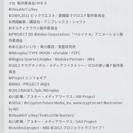
ナII』製作委員会/ＭＢＳ
©VisualArt's/Key
©2009,2011 ビックウエスト／劇場版マクロスＦ製作委員会
©西尾維新／講談社・アニプレックス・シャフト
©ギルティクラウン製作委員会
©PROJECT DD ©Index Corporation/「ペルソナ４」アニメーション製
作委員会
©あらゐけいいち・角川書店／東雲研究所
©Nitroplus/TYPE-MOON・ufotable・FZPC
©Magica Quartet/Aniplex・Madoka Partners・MBS
©2012 ヤマグチノボル・メディアファクトリー／ゼロの使い魔Ｆ製作委
員会
©Project シンフォギア
©BNGI／PROJECT iM@S
©2012 MAGES./5pb./Nitroplus
©川原 礫／アスキー・メディアワークス／AW Project
©SEGA / ©Crypton Future Media, Inc. www.crypton.net Illustration
by KEI
©VisualArt's/Key/Team Little Busters!
©川原 礫／アスキー・メディアワークス／SAO Project
©vividred project・MBS ©2013 プロジェクトラブライブ！