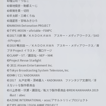
©橘公司・つなこ
©築地俊彦・駒都え～じ
©柳実冬貴・切符
©羊太郎・三嶋くろね
©諸星悠・甘味みきひろ
©NANOHA Detonation PROJECT
©TYPE-MOON・ufotable・FSNPC
©2017 川原 礫／ＫＡＤＯＫＡＷＡ アスキー・メディアワークス／SAO
-A Project
©2018 鴨志田 一／ＫＡＤＯＫＡＷＡ アスキー・メディアワークス／青
ブタ Project イラスト／溝口ケージ
©CLAMP・ST／講談社・NEP・NHK
©Project Revue Starlight
© 2021 Ateam Entertainment Inc.
©Tokyo Broadcasting System Television, Inc.
©DMM / C2 / KADOKAWA
©2017 丸戸史明・深崎暮人・KADOKAWA ファンタジア文庫刊／冴
えない♭な製作委員会
©川上泰樹・伏瀬・講談社／転スラ製作委員会 ©REKI KAWAHARA 2019
illust：abec
©AZONE INTERNATIONAL・acus/アサルトリリィプロジェクト
©TYPE-MOON / FGO6 ANIME PROJECT