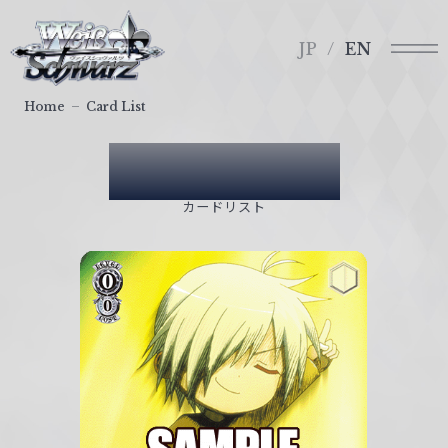
メ
ヴ
ニ
ァ
JP
EN
ュ
イ
ー
ス
Home
Card List
シ
ュ
Card List
ヴ
ァ
カードリスト
ル
ツ
｜
W
e
i
ß
S
c
h