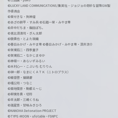
©LUCKY LAND COMMUNICATIONS/集英社・ジョジョの奇妙な冒険GW製
作委員会
©葵せきな・狗神煌
©あざの耕平・すみ兵 ©石踏一榮・みやま零
©井中だちま・飯田ぽち。
©恵比須清司・ぎん太郎
©鏡貴也・とよた瑣織
©春日みかげ・みやま零 ©春日みかげ・みやま零・深井涼介
©賀東招二・四季童子
©賀東招二・なかじまゆか
©神坂一・あらいずみるい
©木村心一・こぶいち むりりん
©榊一郎・なまにくＡＴＫ（ニトロプラス）
©細音啓・猫鍋蒼
©橘公司・つなこ
©築地俊彦・駒都え～じ
©柳実冬貴・切符
©羊太郎・三嶋くろね
©諸星悠・甘味みきひろ
©NANOHA Detonation PROJECT
©TYPE-MOON・ufotable・FSNPC