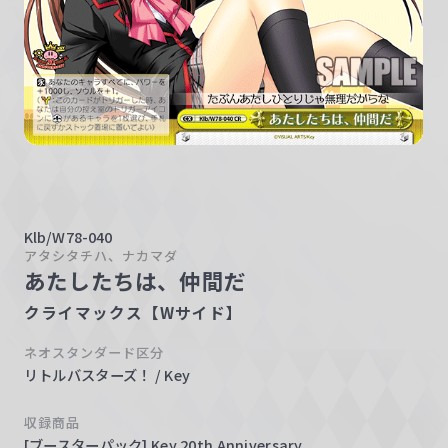
w
a
r
z
Klb/W78-040
アタシタチハ、ナカマダ
あたしたちは、仲間だ
クライマックス【Wサイド】
ネオスタンダード区分
リトルバスターズ！ / Key
収録商品
[ブースターパック] Key 20th Anniversary