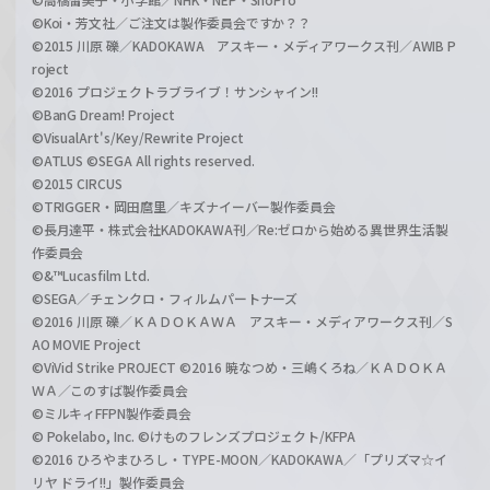
©Koi・芳文社／ご注文は製作委員会ですか？？
©2015 川原 礫／KADOKAWA アスキー・メディアワークス刊／AWIB P
roject
©2016 プロジェクトラブライブ！サンシャイン!!
©BanG Dream! Project
©VisualArt's/Key/Rewrite Project
©ATLUS ©SEGA All rights reserved.
©2015 CIRCUS
©TRIGGER・岡田麿里／キズナイーバー製作委員会
©長月達平・株式会社KADOKAWA刊／Re:ゼロから始める異世界生活製
作委員会
©&™Lucasfilm Ltd.
©SEGA／チェンクロ・フィルムパートナーズ
©2016 川原 礫／ＫＡＤＯＫＡＷＡ アスキー・メディアワークス刊／S
AO MOVIE Project
©ViVid Strike PROJECT ©2016 暁なつめ・三嶋くろね／ＫＡＤＯＫＡ
ＷＡ／このすば製作委員会
©ミルキィFFPN製作委員会
© Pokelabo, Inc. ©けものフレンズプロジェクト/KFPA
©2016 ひろやまひろし・TYPE-MOON／KADOKAWA／「プリズマ☆イ
リヤ ドライ!!」製作委員会