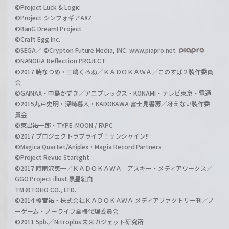
©Project Luck & Logic
©Project シンフォギアAXZ
©BanG Dream! Project
©Craft Egg Inc.
©SEGA／ ©Crypton Future Media, INC. www.piapro.net
©NANOHA Reflection PROJECT
©2017 暁なつめ・三嶋くろね／ＫＡＤＯＫＡＷＡ／このすば２製作委員
会
©GAINAX・中島かずき／アニプレックス・KONAMI・テレビ東京・電通
©2015丸戸史明・深崎暮人・KADOKAWA 富士見書房／冴えない製作委
員会
©東出祐一郎・TYPE-MOON / FAPC
©2017 プロジェクトラブライブ！サンシャイン!!
©Magica Quartet/Aniplex・Magia Record Partners
©Project Revue Starlight
©2017 時雨沢恵一／ＫＡＤＯＫＡＷＡ アスキー・メディアワークス／
GGO Project illust.黒星紅白
TM ©TOHO CO., LTD.
©2014 榎宮祐・株式会社ＫＡＤＯＫＡＷＡ メディアファクトリー刊／ノ
ーゲーム・ノーライフ全権代理委員会
©2011 5pb.／Nitroplus 未来ガジェット研究所