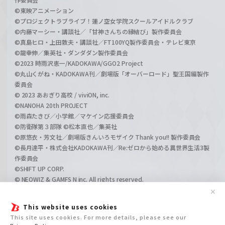
©東映アニメーション
©プロジェクトラブライブ！蓮ノ空女学院スクールアイドルクラブ
©内藤マーシー・講談社／「甘神さんちの縁結び」製作委員会
©真島ヒロ・上田敦夫・講談社／FT100YQ製作委員会・テレビ東京
©龍幸伸／集英社・ダンダダン製作委員会
©2023 時雨沢恵一/KADOKAWA/GGO2 Project
©丸山くがね・KADOKAWA刊／劇場版「オーバーロード」聖王国編製作
委員会
© 2023 あおぎり高校 / viviON, inc.
©NANOHA 20th PROJECT
©雨森たきび／小学館／マケイン応援委員会
©防衛隊第３部隊 ©松本直也／集英社
©原悠衣・芳文社／劇場版きんいろモザイク Thank you!! 製作委員会
©長月達平・株式会社KADOKAWA刊／Re:ゼロから始める異世界生活3製
作委員会
©SHIFT UP CORP.
© NEOWIZ & GAMFS N inc. All rights reserved.
©ATLUS. ©SEGA.
✕
©GIRLS und PANZER Projekt
This website uses cookies
©GIRLS und PANZER Film Projekt
This site uses cookies. For more details, please see our
©GIRLS und PANZER Finale Projekt