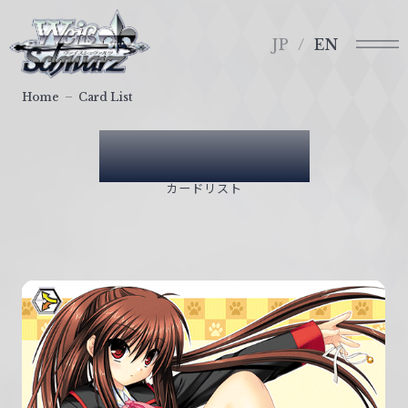
メ
ヴ
ニ
ァ
JP
EN
ュ
イ
ー
ス
Home
Card List
シ
ュ
Card List
ヴ
ァ
カードリスト
ル
ツ
｜
W
e
i
ß
S
c
h