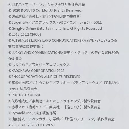
©白米良・オーバーラップ/ありふれた製作委員会
© 2020 DONUTS Co. Ltd. All Rights Reserved.
©遠藤達哉／集英社・SPY×FAMILY製作委員会
©Spider Lily／アニプレックス・ABCアニメーション・BS11
©GungHo Online Entertainment, Inc. All Rights Reserved.
©2001-2022 CIRCUS
©荒木飛呂彦&LUCKY LAND COMMUNICATIONS/集英社・ジョジョの奇
妙な冒険SC製作委員会
©LUCKY LAND COMMUNICATIONS/集英社・ジョジョの奇妙な冒険SO製
作委員会
©はまじあき／芳文社・アニプレックス
©KADOKAWA CORPORATION 2023
©SNK CORPORATION ALL RIGHTS RESERVED.
©高橋弥七郎／いとうのいぢ／アスキー･メディアワークス／『灼眼のシ
ャナF』製作委員会
©PROJECT YOHANE
©矢吹健太朗／集英社・あやかしトライアングル製作委員会
©赤坂アカ×横槍メンゴ／集英社・【推しの子】製作委員会
©Pyramid,Inc.／成子坂製作所
©山田鐘人・アベツカサ／小学館／「葬送のフリーレン」製作委員会
©2015, 2017, 2021 BIGWEST