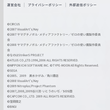
O
運営会社
プライバシーポリシー
外部送信ポリシー
c
f
h
f
w
i
a
©CIRCUS
c
©2007 VisualArt's/Key
r
i
©2007 ヤマグチノボル･メディアファクトリー／ゼロの使い魔製作委員
z
会
a
©2008 ヤマグチノボル･メディアファクトリー／ゼロの使い魔製作委員
l
会
C
©なのはStrikerS PROJECT
h
©ATLUS CO.,LTD.1996,2006 ALL RIGHTS RESERVED.
a
©NIPPON ICHI SOFTWARE INC. ©TYPE-MOON All Rights Reserved.
n
©SEGA
©2005、2009 美水かがみ／角川書店
n
©2008 VisualArt's/Key
e
©2009 Nitroplus/Project Phantom
l
©2007,2008,2009谷川流･いとうのいぢ／
SOS団
©CAPCOM CO., LTD. 2009 ALL RIGHTS RESERVED.
©窪岡俊之
©BNGI