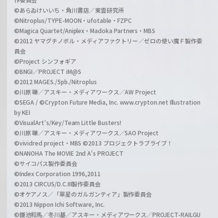
©あらゐけいいち・角川書店／東雲研究所
©Nitroplus/TYPE-MOON・ufotable・FZPC
©Magica Quartet/Aniplex・Madoka Partners・MBS
©2012 ヤマグチノボル・メディアファクトリー／ゼロの使い魔Ｆ製作委
員会
©Project シンフォギア
©BNGI／PROJECT iM@S
©2012 MAGES./5pb./Nitroplus
©川原 礫／アスキー・メディアワークス／AW Project
©SEGA / ©Crypton Future Media, Inc. www.crypton.net Illustration
by KEI
©VisualArt's/Key/Team Little Busters!
©川原 礫／アスキー・メディアワークス／SAO Project
©vividred project・MBS ©2013 プロジェクトラブライブ！
©NANOHA The MOVIE 2nd A's PROJECT
©サイコパス製作委員会
©Index Corporation 1996,2011
©2013 CIRCUS/D.C.III製作委員会
©オケアノス／「翠星のガルガンティア」製作委員会
©2013 Nippon Ichi Software, Inc.
©鎌池和馬／冬川基／アスキー・メディアワークス／PROJECT-RAILGU