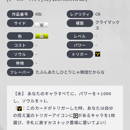
Klb
CR
作品番号
レアリティ
クライマック
サイド
種類
ス
-
色
レベル
-
-
コスト
パワー
-
ソウル
トリガー
-
特徴
たぶんあたしひとりじゃ無理だからな
フレーバー
【永】 あなたのキャラすべてに、パワーを＋1000
し、ソウルを＋1。
（
：このカードがトリガーした時、あなたは自分
の控え室のトリガーアイコンに
があるキャラを1枚
選び、手札に戻すかストック置場に置いてよい）