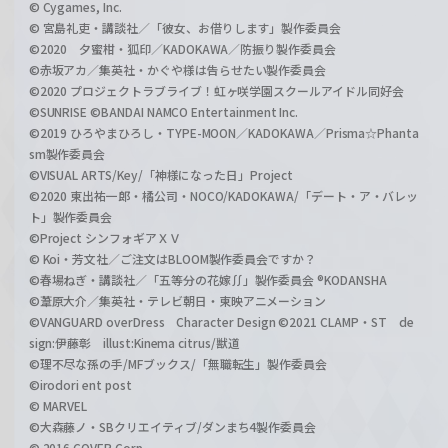
© Cygames, Inc.
© 宮島礼吏・講談社／「彼女、お借りします」製作委員会
©2020 夕蜜柑・狐印／KADOKAWA／防振り製作委員会
©赤坂アカ／集英社・かぐや様は告らせたい製作委員会
©2020 プロジェクトラブライブ！虹ヶ咲学園スクールアイドル同好会
©SUNRISE ©BANDAI NAMCO Entertainment Inc.
©2019 ひろやまひろし・TYPE-MOON／KADOKAWA／Prisma☆Phanta
sm製作委員会
©VISUAL ARTS/Key/「神様になった日」Project
©2020 東出祐一郎・橘公司・NOCO/KADOKAWA/「デート・ア・バレッ
ト」製作委員会
©Project シンフォギアＸＶ
© Koi・芳文社／ご注文はBLOOM製作委員会ですか？
©春場ねぎ・講談社／「五等分の花嫁∬」製作委員会 ®KODANSHA
©葦原大介／集英社・テレビ朝日・東映アニメーション
©VANGUARD overDress Character Design ©2021 CLAMP・ST de
sign:伊藤彰 illust:Kinema citrus/獣道
©理不尽な孫の手/MFブックス/「無職転生」製作委員会
©irodori ent post
© MARVEL
©大森藤ノ・SBクリエイティブ/ダンまち4製作委員会
© 2016 COVER Corp.