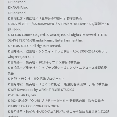
©Bushiroad
©HAKAMA Inc
©Bushiroad
©春場ねぎ・講談社／「五等分の花嫁∽」製作委員会
©2022 鴨志田 一/KADOKAWA/青ブタ Project ©CLAMP・ST/講談社・N
EP・NHK
© NEXON Games Co., Ltd. & Yostar, Inc. All Rights Reserved. THE ID
OLM@STER™& ©Bandai Namco Entertainment Inc.
©ATLUS ©SEGA All rights reserved.
©臼井儀人／双葉社・シンエイ・テレビ朝日・ADK 1993-2024 ©Front
wing/Project GPT
©高橋陽一／集英社・2018キャプテン翼製作委員会
©高橋陽一／集英社・キャプテン翼シーズン２ ジュニアユース編製作委
員会
©あfろ・芳文社／野外活動プロジェクト
©和月伸宏／集英社・「るろうに剣心 －明治剣客浪漫譚－」製作委員会
©WFS Developed by WRIGHT FLYER STUDIOS
©VISUAL ARTS/Key
©2024 劇場版「ウマ娘 プリティーダービー 新時代の扉」製作委員会
©KADOKAWA CORPORATION 2024
©長月達平・株式会社KADOKAWA刊／Re:ゼロから始める異世界生活2製
作委員会