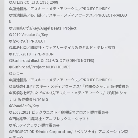
©ATLUS CO.,LTD. 1996,2008
©鎌池和馬／アスキー・メディアワークス／PROJECT-INDEX
©鎌池和馬／冬川基／アスキー・メディアワークス／PROJECT-RAILGU
N
©VisualArt's/Key/Angel Beats! Project
©2010 Visualart's/Key
©なのはA's PROJECT
©真島ヒロ／講談社・フェアリーテイル製作ギルド・テレビ東京
©1999-2010 TYPE-MOON
©Bushiroad illust:たにはらなつき(EDEN'S NOTES)
©Bushiroad/Project MILKY HOLMES
©カラー
©鎌池和馬／アスキー・メディアワークス／PROJECT-INDEX II
©高橋弥七郎/アスキー・メディアワークス/『灼眼のシャナ』製作委員会
©高橋弥七郎/いとうのいぢ/アスキー・メディアワークス/『灼眼のシャ
ナII』製作委員会/ＭＢＳ
©VisualArt's/Key
©2009,2011 ビックウエスト／劇場版マクロスＦ製作委員会
©西尾維新／講談社・アニプレックス・シャフト
©ギルティクラウン製作委員会
©PROJECT DD ©Index Corporation/「ペルソナ４」アニメーション製
作委員会