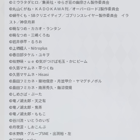
©ミウラタダヒロ／集英社・ゆらぎ荘の幽奈さん製作委員会
©丸山くがね・ＫＡＤＯＫＡＷＡ刊／オーバーロード2製作委員会
©蝸牛くも・SBクリエイティブ／ゴブリンスレイヤー製作委員会 イラ
スト／神奈月昇
©暁なつめ・カカオ・ランタン
©暁なつめ・三嶋くろね
©岩井恭平・るろお
©上栖綴人・Nitroplus
©春日部タケル・ユキヲ
©枯野瑛・ｕｅ ©気がつけば毛玉・かにビーム
©久慈マサムネ・平つくね
©久慈マサムネ・Hisasi
©島田フミカネ・築地俊彦・月並甲介・ヤマグチノボル
©島田フミカネ・南房秀久・飯沼俊規
©しめさば・ぶーた
©竜ノ湖太郎・天之有
©竜ノ湖太郎・焦茶
©竜ノ湖太郎・ももこ
©谷川流・いとうのいぢ
©月夜涙・しおこんぶ
©水野良・グループSNE・出渕裕・左
©三田誠・pako