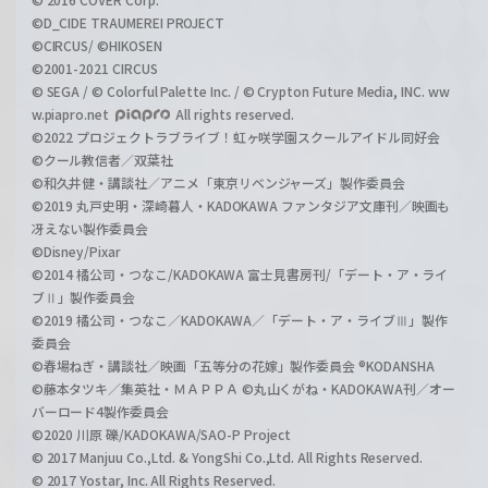
©D_CIDE TRAUMEREI PROJECT
©CIRCUS/ ©HIKOSEN
©2001-2021 CIRCUS
© SEGA / © Colorful Palette Inc. / © Crypton Future Media, INC. ww
w.piapro.net
All rights reserved.
©2022 プロジェクトラブライブ！虹ヶ咲学園スクールアイドル同好会
©クール教信者／双葉社
©和久井健・講談社／アニメ「東京リベンジャーズ」製作委員会
©2019 丸戸史明・深崎暮人・KADOKAWA ファンタジア文庫刊／映画も
冴えない製作委員会
©Disney/Pixar
©2014 橘公司・つなこ/KADOKAWA 富士見書房刊/「デート・ア・ライ
ブⅡ」製作委員会
©2019 橘公司・つなこ／KADOKAWA／「デート・ア・ライブⅢ」製作
委員会
©春場ねぎ・講談社／映画「五等分の花嫁」製作委員会 ®KODANSHA
©藤本タツキ／集英社・ＭＡＰＰＡ ©丸山くがね・KADOKAWA刊／オー
バーロード4製作委員会
©2020 川原 礫/KADOKAWA/SAO-P Project
© 2017 Manjuu Co.,Ltd. & YongShi Co.,Ltd. All Rights Reserved.
© 2017 Yostar, Inc. All Rights Reserved.