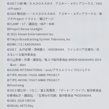
©2017 川原 礫／ＫＡＤＯＫＡＷＡ アスキー・メディアワークス／SAO
-A Project
©2018 鴨志田 一／ＫＡＤＯＫＡＷＡ アスキー・メディアワークス／青
ブタ Project イラスト／溝口ケージ
©CLAMP・ST／講談社・NEP・NHK
©Project Revue Starlight
© 2021 Ateam Entertainment Inc.
©Tokyo Broadcasting System Television, Inc.
©DMM / C2 / KADOKAWA
©2017 丸戸史明・深崎暮人・KADOKAWA ファンタジア文庫刊／冴
えない♭な製作委員会
©川上泰樹・伏瀬・講談社／転スラ製作委員会 ©REKI KAWAHARA 2019
illust：abec
©AZONE INTERNATIONAL・acus/アサルトリリィプロジェクト
©TYPE-MOON / FGO6 ANIME PROJECT
©TYPE-MOON / FGO7 ANIME PROJECT
©Frontwing
©2013 橘公司・つなこ／富士見書房／「デート･ア･ライブ」製作委員会
©春場ねぎ・講談社／「五等分の花嫁」製作委員会 ®KODANSHA
©2001-2020 CIRCUS
©VISUAL ARTS/Key