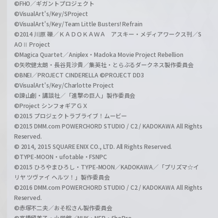
©FHO／ギガントプロジェクト
©VisualArt's/Key/SProject
©VisualArt's/Key/Team Little Busters! Refrain
©2014 川原 礫／ＫＡＤＯＫＡＷＡ アスキー・メディアワークス刊／S
AOⅡ Project
©Magica Quartet／Aniplex・Madoka Movie Project Rebellion
©矢吹健太朗・長谷見沙貴／集英社・とらぶるダークネス製作委員会
©BNEI／PROJECT CINDERELLA ©PROJECT DD3
©VisualArt's/Key/Charlotte Project
©諫山創・講談社／「進撃の巨人」製作委員会
©Project シンフォギアＧＸ
©2015 プロジェクトラブライブ！ムービー
©2015 DMM.com POWERCHORD STUDIO / C2 / KADOKAWA All Rights
Reserved.
© 2014, 2015 SQUARE ENIX CO., LTD. All Rights Reserved.
©TYPE-MOON・ufotable・FSNPC
©2015 ひろやまひろし・TYPE-MOON／KADOKAWA／「プリズマ☆イ
リヤ ツヴァイ ヘルツ！」製作委員会
©2016 DMM.com POWERCHORD STUDIO / C2 / KADOKAWA All Rights
Reserved.
©赤塚不二夫／おそ松さん製作委員会
©高橋留美子・小学館／NHK・NEP・ShoPro