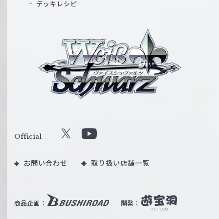
デッキレシピ
ヴ
ァ
イ
ス
シ
ュ
ヴ
ァ
ル
Official
X
Y
ツ
o
｜
お問い合わせ
取り扱い店舗一覧
u
W
T
e
u
i
b
商品企画：
開発：
ß
e
S