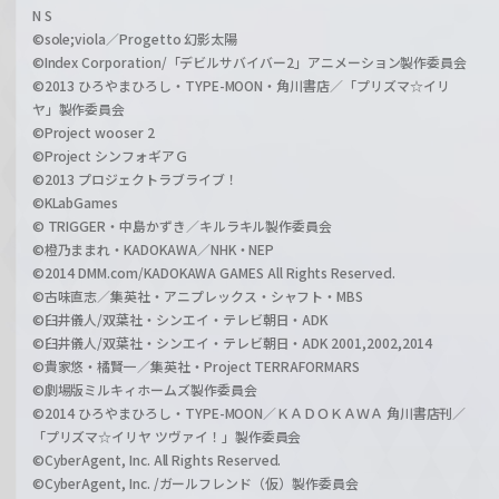
N S
©sole;viola／Progetto 幻影太陽
©Index Corporation/「デビルサバイバー2」アニメーション製作委員会
©2013 ひろやまひろし・TYPE-MOON・角川書店／「プリズマ☆イリ
ヤ」製作委員会
©Project wooser 2
©Project シンフォギアＧ
©2013 プロジェクトラブライブ！
©KLabGames
© TRIGGER・中島かずき／キルラキル製作委員会
©橙乃ままれ・KADOKAWA／NHK・NEP
©2014 DMM.com/KADOKAWA GAMES All Rights Reserved.
©古味直志／集英社・アニプレックス・シャフト・MBS
©臼井儀人/双葉社・シンエイ・テレビ朝日・ADK
©臼井儀人/双葉社・シンエイ・テレビ朝日・ADK 2001,2002,2014
©貴家悠・橘賢一／集英社・Project TERRAFORMARS
©劇場版ミルキィホームズ製作委員会
©2014 ひろやまひろし・TYPE-MOON／ＫＡＤＯＫＡＷＡ 角川書店刊／
「プリズマ☆イリヤ ツヴァイ！」製作委員会
©CyberAgent, Inc. All Rights Reserved.
©CyberAgent, Inc. /ガールフレンド（仮）製作委員会