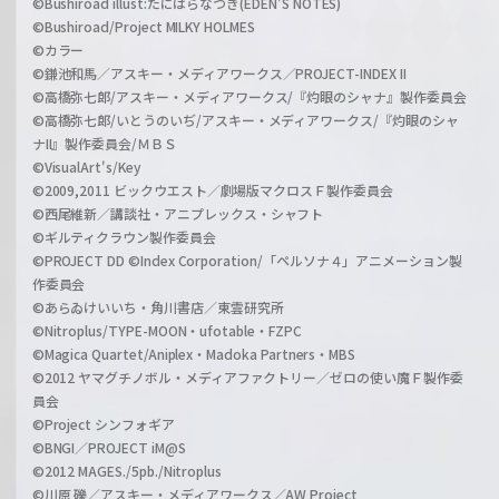
©Bushiroad illust:たにはらなつき(EDEN'S NOTES)
©Bushiroad/Project MILKY HOLMES
©カラー
©鎌池和馬／アスキー・メディアワークス／PROJECT-INDEX II
©高橋弥七郎/アスキー・メディアワークス/『灼眼のシャナ』製作委員会
©高橋弥七郎/いとうのいぢ/アスキー・メディアワークス/『灼眼のシャ
ナII』製作委員会/ＭＢＳ
©VisualArt's/Key
©2009,2011 ビックウエスト／劇場版マクロスＦ製作委員会
©西尾維新／講談社・アニプレックス・シャフト
©ギルティクラウン製作委員会
©PROJECT DD ©Index Corporation/「ペルソナ４」アニメーション製
作委員会
©あらゐけいいち・角川書店／東雲研究所
©Nitroplus/TYPE-MOON・ufotable・FZPC
©Magica Quartet/Aniplex・Madoka Partners・MBS
©2012 ヤマグチノボル・メディアファクトリー／ゼロの使い魔Ｆ製作委
員会
©Project シンフォギア
©BNGI／PROJECT iM@S
©2012 MAGES./5pb./Nitroplus
©川原 礫／アスキー・メディアワークス／AW Project