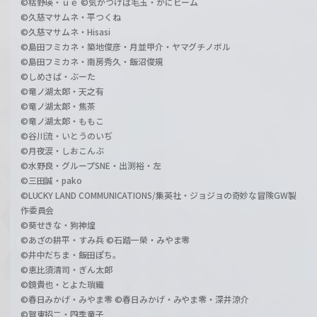
©枯野瑛・ｕｅ ©気がつけば毛玉・かにビーム
©久慈マサムネ・平つくね
©久慈マサムネ・Hisasi
©島田フミカネ・築地俊彦・月並甲介・ヤマグチノボル
©島田フミカネ・南房秀久・飯沼俊規
©しめさば・ぶーた
©竜ノ湖太郎・天之有
©竜ノ湖太郎・焦茶
©竜ノ湖太郎・ももこ
©谷川流・いとうのいぢ
©月夜涙・しおこんぶ
©水野良・グループSNE・出渕裕・左
©三田誠・pako
©LUCKY LAND COMMUNICATIONS/集英社・ジョジョの奇妙な冒険GW製
作委員会
©葵せきな・狗神煌
©あざの耕平・すみ兵 ©石踏一榮・みやま零
©井中だちま・飯田ぽち。
©恵比須清司・ぎん太郎
©鏡貴也・とよた瑣織
©春日みかげ・みやま零 ©春日みかげ・みやま零・深井涼介
©賀東招二・四季童子