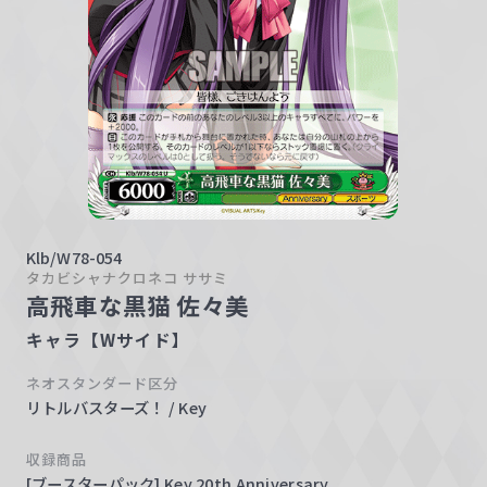
w
a
r
z
Klb/W78-054
タカビシャナクロネコ ササミ
高飛車な黒猫 佐々美
キャラ【Wサイド】
ネオスタンダード区分
リトルバスターズ！ / Key
収録商品
[ブースターパック] Key 20th Anniversary