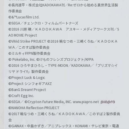
©長月達平・株式会社KADOKAWA刊／Re:ゼロから始める異世界生活製
作委員会
©&™Lucasfilm Ltd.
©SEGA／チェンクロ・フィルムパートナーズ
©2016 川原 礫／ＫＡＤＯＫＡＷＡ アスキー・メディアワークス刊／S
AO MOVIE Project
©ViVid Strike PROJECT ©2016 暁なつめ・三嶋くろね／ＫＡＤＯＫＡ
ＷＡ／このすば製作委員会
©ミルキィFFPN製作委員会
© Pokelabo, Inc. ©けものフレンズプロジェクト/KFPA
©2016 ひろやまひろし・TYPE-MOON／KADOKAWA／「プリズマ☆イ
リヤ ドライ!!」製作委員会
©Project Luck & Logic
©Project シンフォギアAXZ
©BanG Dream! Project
©Craft Egg Inc.
©SEGA／ ©Crypton Future Media, INC. www.piapro.net
©NANOHA Reflection PROJECT
©2017 暁なつめ・三嶋くろね／ＫＡＤＯＫＡＷＡ／このすば２製作委員
会
©GAINAX・中島かずき／アニプレックス・KONAMI・テレビ東京・電通