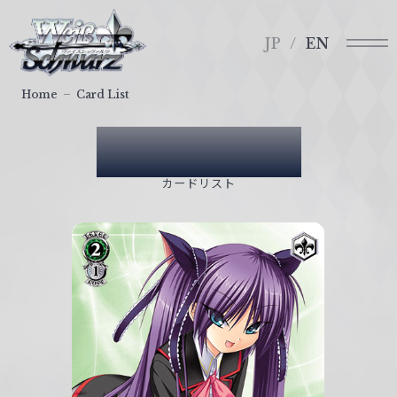
メ
ヴ
ニ
ァ
JP
EN
ュ
イ
ー
ス
Home
Card List
シ
ュ
Card List
ヴ
ァ
カードリスト
ル
ツ
｜
W
e
i
ß
S
c
h