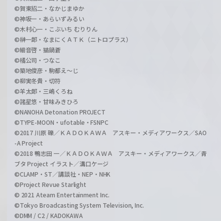
©賀東招二・なかじまゆか
©神坂一・あらいずみるい
©木村心一・こぶいち むりりん
©榊一郎・なまにくＡＴＫ（ニトロプラス）
©細音啓・猫鍋蒼
©橘公司・つなこ
©築地俊彦・駒都え～じ
©柳実冬貴・切符
©羊太郎・三嶋くろね
©諸星悠・甘味みきひろ
©NANOHA Detonation PROJECT
©TYPE-MOON・ufotable・FSNPC
©2017 川原 礫／ＫＡＤＯＫＡＷＡ アスキー・メディアワークス／SAO
-A Project
©2018 鴨志田 一／ＫＡＤＯＫＡＷＡ アスキー・メディアワークス／青
ブタ Project イラスト／溝口ケージ
©CLAMP・ST／講談社・NEP・NHK
©Project Revue Starlight
© 2021 Ateam Entertainment Inc.
©Tokyo Broadcasting System Television, Inc.
©DMM / C2 / KADOKAWA