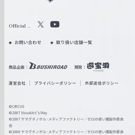
ュ
ヴ
ァ
ル
Official
X
Y
ツ
o
｜
お問い合わせ
取り扱い店舗一覧
u
W
T
e
u
i
b
商品企画：
開発：
ß
e
S
O
運営会社
プライバシーポリシー
外部送信ポリシー
c
f
h
f
w
i
a
©CIRCUS
c
©2007 VisualArt's/Key
r
i
©2007 ヤマグチノボル･メディアファクトリー／ゼロの使い魔製作委員
z
会
a
©2008 ヤマグチノボル･メディアファクトリー／ゼロの使い魔製作委員
l