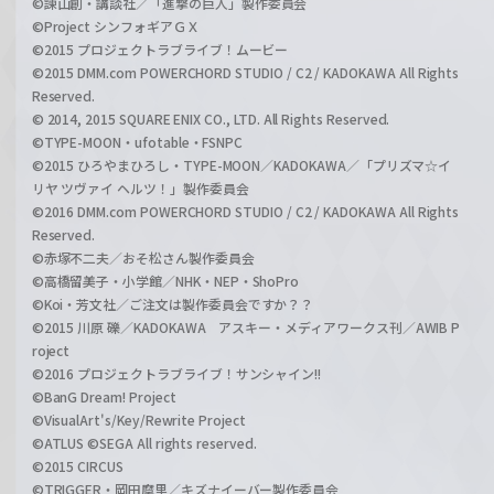
©諫山創・講談社／「進撃の巨人」製作委員会
©Project シンフォギアＧＸ
©2015 プロジェクトラブライブ！ムービー
©2015 DMM.com POWERCHORD STUDIO / C2 / KADOKAWA All Rights
Reserved.
© 2014, 2015 SQUARE ENIX CO., LTD. All Rights Reserved.
©TYPE-MOON・ufotable・FSNPC
©2015 ひろやまひろし・TYPE-MOON／KADOKAWA／「プリズマ☆イ
リヤ ツヴァイ ヘルツ！」製作委員会
©2016 DMM.com POWERCHORD STUDIO / C2 / KADOKAWA All Rights
Reserved.
©赤塚不二夫／おそ松さん製作委員会
©高橋留美子・小学館／NHK・NEP・ShoPro
©Koi・芳文社／ご注文は製作委員会ですか？？
©2015 川原 礫／KADOKAWA アスキー・メディアワークス刊／AWIB P
roject
©2016 プロジェクトラブライブ！サンシャイン!!
©BanG Dream! Project
©VisualArt's/Key/Rewrite Project
©ATLUS ©SEGA All rights reserved.
©2015 CIRCUS
©TRIGGER・岡田麿里／キズナイーバー製作委員会