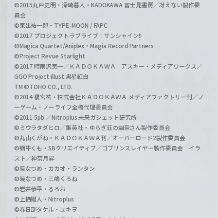
©2015丸戸史明・深崎暮人・KADOKAWA 富士見書房／冴えない製作委
員会
©東出祐一郎・TYPE-MOON / FAPC
©2017 プロジェクトラブライブ！サンシャイン!!
©Magica Quartet/Aniplex・Magia Record Partners
©Project Revue Starlight
©2017 時雨沢恵一／ＫＡＤＯＫＡＷＡ アスキー・メディアワークス／
GGO Project illust.黒星紅白
TM ©TOHO CO., LTD.
©2014 榎宮祐・株式会社ＫＡＤＯＫＡＷＡ メディアファクトリー刊／ノ
ーゲーム・ノーライフ全権代理委員会
©2011 5pb.／Nitroplus 未来ガジェット研究所
©ミウラタダヒロ／集英社・ゆらぎ荘の幽奈さん製作委員会
©丸山くがね・ＫＡＤＯＫＡＷＡ刊／オーバーロード2製作委員会
©蝸牛くも・SBクリエイティブ／ゴブリンスレイヤー製作委員会 イラ
スト／神奈月昇
©暁なつめ・カカオ・ランタン
©暁なつめ・三嶋くろね
©岩井恭平・るろお
©上栖綴人・Nitroplus
©春日部タケル・ユキヲ