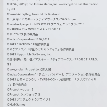
©SEGA / ©Crypton Future Media, Inc. www.crypton.net Illustration
by KEI
©VisualArt's/Key/Team Little Busters!
©川原 礫／アスキー・メディアワークス／SAO Project
©vividred project・MBS ©2013 プロジェクトラブライブ！
©NANOHA The MOVIE 2nd A's PROJECT
©サイコパス製作委員会
©Index Corporation 1996,2011
©2013 CIRCUS/D.C.III製作委員会
©オケアノス／「翠星のガルガンティア」製作委員会
©2013 Nippon Ichi Software, Inc.
©鎌池和馬／冬川基／アスキー・メディアワークス／PROJECT-RAILGU
N S
©sole;viola／Progetto 幻影太陽
©Index Corporation/「デビルサバイバー2」アニメーション製作委員会
©2013 ひろやまひろし・TYPE-MOON・角川書店／「プリズマ☆イリ
ヤ」製作委員会
©Project wooser 2
©Project シンフォギアＧ
©2013 プロジェクトラブライブ！
©KLabGames