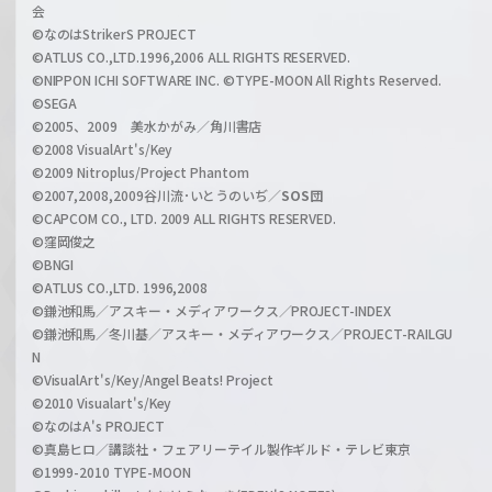
会
C
©なのはStrikerS PROJECT
h
©ATLUS CO.,LTD.1996,2006 ALL RIGHTS RESERVED.
a
©NIPPON ICHI SOFTWARE INC. ©TYPE-MOON All Rights Reserved.
n
©SEGA
©2005、2009 美水かがみ／角川書店
n
©2008 VisualArt's/Key
e
©2009 Nitroplus/Project Phantom
l
©2007,2008,2009谷川流･いとうのいぢ／
SOS団
©CAPCOM CO., LTD. 2009 ALL RIGHTS RESERVED.
©窪岡俊之
©BNGI
©ATLUS CO.,LTD. 1996,2008
©鎌池和馬／アスキー・メディアワークス／PROJECT-INDEX
©鎌池和馬／冬川基／アスキー・メディアワークス／PROJECT-RAILGU
N
©VisualArt's/Key/Angel Beats! Project
©2010 Visualart's/Key
©なのはA's PROJECT
©真島ヒロ／講談社・フェアリーテイル製作ギルド・テレビ東京
©1999-2010 TYPE-MOON