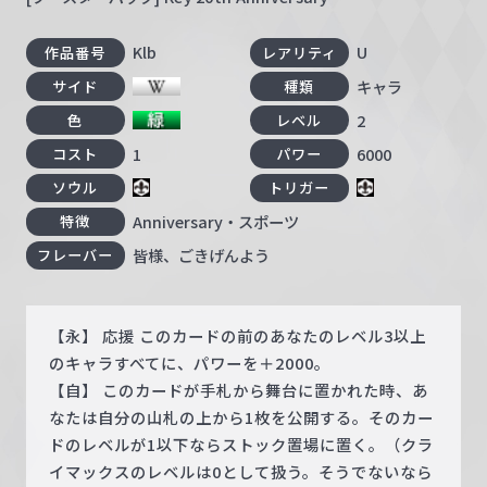
Klb
U
作品番号
レアリティ
キャラ
サイド
種類
2
色
レベル
1
6000
コスト
パワー
ソウル
トリガー
Anniversary・スポーツ
特徴
皆様、ごきげんよう
フレーバー
【永】 応援 このカードの前のあなたのレベル3以上
のキャラすべてに、パワーを＋2000。
【自】 このカードが手札から舞台に置かれた時、あ
なたは自分の山札の上から1枚を公開する。そのカー
ドのレベルが1以下ならストック置場に置く。（クラ
イマックスのレベルは0として扱う。そうでないなら