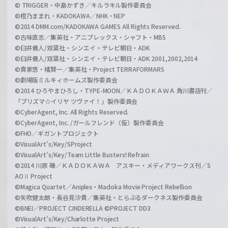
© TRIGGER・中島かずき／キルラキル製作委員会
©橙乃ままれ・KADOKAWA／NHK・NEP
©2014 DMM.com/KADOKAWA GAMES All Rights Reserved.
©古味直志／集英社・アニプレックス・シャフト・MBS
©臼井儀人/双葉社・シンエイ・テレビ朝日・ADK
©臼井儀人/双葉社・シンエイ・テレビ朝日・ADK 2001,2002,2014
©貴家悠・橘賢一／集英社・Project TERRAFORMARS
©劇場版ミルキィホームズ製作委員会
©2014 ひろやまひろし・TYPE-MOON／ＫＡＤＯＫＡＷＡ 角川書店刊／
「プリズマ☆イリヤ ツヴァイ！」製作委員会
©CyberAgent, Inc. All Rights Reserved.
©CyberAgent, Inc. /ガールフレンド（仮）製作委員会
©FHO／ギガントプロジェクト
©VisualArt's/Key/SProject
©VisualArt's/Key/Team Little Busters! Refrain
©2014 川原 礫／ＫＡＤＯＫＡＷＡ アスキー・メディアワークス刊／S
AOⅡ Project
©Magica Quartet／Aniplex・Madoka Movie Project Rebellion
©矢吹健太朗・長谷見沙貴／集英社・とらぶるダークネス製作委員会
©BNEI／PROJECT CINDERELLA ©PROJECT DD3
©VisualArt's/Key/Charlotte Project