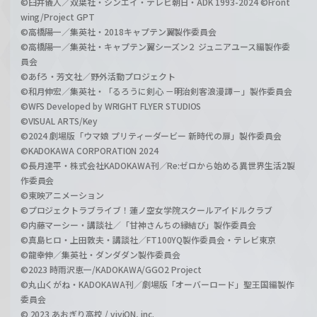
©臼井儀人／双葉社・シンエイ・テレビ朝日・ADK 1993-2024 ©Front
wing/Project GPT
©高橋陽一／集英社・2018キャプテン翼製作委員会
©高橋陽一／集英社・キャプテン翼シーズン２ ジュニアユース編製作委
員会
©あfろ・芳文社／野外活動プロジェクト
©和月伸宏／集英社・「るろうに剣心 －明治剣客浪漫譚－」製作委員会
©WFS Developed by WRIGHT FLYER STUDIOS
©VISUAL ARTS/Key
©2024 劇場版「ウマ娘 プリティーダービー 新時代の扉」製作委員会
©KADOKAWA CORPORATION 2024
©長月達平・株式会社KADOKAWA刊／Re:ゼロから始める異世界生活2製
作委員会
©東映アニメーション
©プロジェクトラブライブ！蓮ノ空女学院スクールアイドルクラブ
©内藤マーシー・講談社／「甘神さんちの縁結び」製作委員会
©真島ヒロ・上田敦夫・講談社／FT100YQ製作委員会・テレビ東京
©龍幸伸／集英社・ダンダダン製作委員会
©2023 時雨沢恵一/KADOKAWA/GGO2 Project
©丸山くがね・KADOKAWA刊／劇場版「オーバーロード」聖王国編製作
委員会
© 2023 あおぎり高校 / viviON, inc.