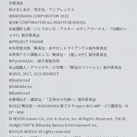
作委員会
©はまじあき／芳文社・アニプレックス
©KADOKAWA CORPORATION 2023
©SNK CORPORATION ALL RIGHTS RESERVED.
©高橋弥七郎／いとうのいぢ／アスキー･メディアワークス／『灼眼のシ
ャナF』製作委員会
©PROJECT YOHANE
©矢吹健太朗／集英社・あやかしトライアングル製作委員会
©赤坂アカ×横槍メンゴ／集英社・【推しの子】製作委員会
©Pyramid,Inc.／成子坂製作所
©山田鐘人・アベツカサ／小学館／「葬送のフリーレン」製作委員会
©2015, 2017, 2021 BIGWEST
©Bushiroad
©HAKAMA Inc
©Bushiroad
©春場ねぎ・講談社／「五等分の花嫁∽」製作委員会
©2022 鴨志田 一/KADOKAWA/青ブタ Project ©CLAMP・ST/講談社・N
EP・NHK
© NEXON Games Co., Ltd. & Yostar, Inc. All Rights Reserved. THE ID
OLM@STER™& ©Bandai Namco Entertainment Inc.
©ATLUS ©SEGA All rights reserved.