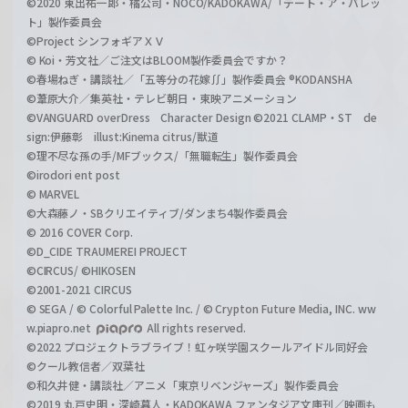
©2020 東出祐一郎・橘公司・NOCO/KADOKAWA/「デート・ア・バレッ
ト」製作委員会
©Project シンフォギアＸＶ
© Koi・芳文社／ご注文はBLOOM製作委員会ですか？
©春場ねぎ・講談社／「五等分の花嫁∬」製作委員会 ®KODANSHA
©葦原大介／集英社・テレビ朝日・東映アニメーション
©VANGUARD overDress Character Design ©2021 CLAMP・ST de
sign:伊藤彰 illust:Kinema citrus/獣道
©理不尽な孫の手/MFブックス/「無職転生」製作委員会
©irodori ent post
© MARVEL
©大森藤ノ・SBクリエイティブ/ダンまち4製作委員会
© 2016 COVER Corp.
©D_CIDE TRAUMEREI PROJECT
©CIRCUS/ ©HIKOSEN
©2001-2021 CIRCUS
© SEGA / © Colorful Palette Inc. / © Crypton Future Media, INC. ww
w.piapro.net
All rights reserved.
©2022 プロジェクトラブライブ！虹ヶ咲学園スクールアイドル同好会
©クール教信者／双葉社
©和久井健・講談社／アニメ「東京リベンジャーズ」製作委員会
©2019 丸戸史明・深崎暮人・KADOKAWA ファンタジア文庫刊／映画も