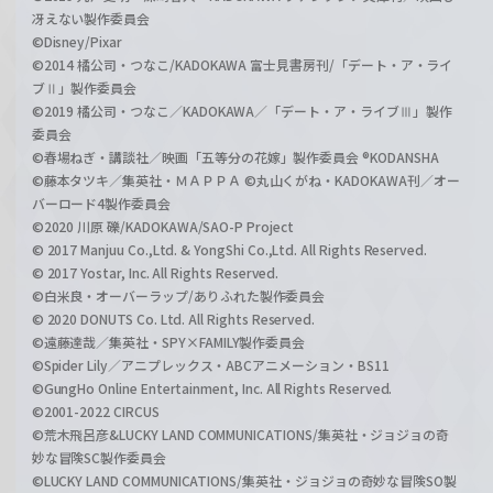
冴えない製作委員会
©Disney/Pixar
©2014 橘公司・つなこ/KADOKAWA 富士見書房刊/「デート・ア・ライ
ブⅡ」製作委員会
©2019 橘公司・つなこ／KADOKAWA／「デート・ア・ライブⅢ」製作
委員会
©春場ねぎ・講談社／映画「五等分の花嫁」製作委員会 ®KODANSHA
©藤本タツキ／集英社・ＭＡＰＰＡ ©丸山くがね・KADOKAWA刊／オー
バーロード4製作委員会
©2020 川原 礫/KADOKAWA/SAO-P Project
© 2017 Manjuu Co.,Ltd. & YongShi Co.,Ltd. All Rights Reserved.
© 2017 Yostar, Inc. All Rights Reserved.
©白米良・オーバーラップ/ありふれた製作委員会
© 2020 DONUTS Co. Ltd. All Rights Reserved.
©遠藤達哉／集英社・SPY×FAMILY製作委員会
©Spider Lily／アニプレックス・ABCアニメーション・BS11
©GungHo Online Entertainment, Inc. All Rights Reserved.
©2001-2022 CIRCUS
©荒木飛呂彦&LUCKY LAND COMMUNICATIONS/集英社・ジョジョの奇
妙な冒険SC製作委員会
©LUCKY LAND COMMUNICATIONS/集英社・ジョジョの奇妙な冒険SO製