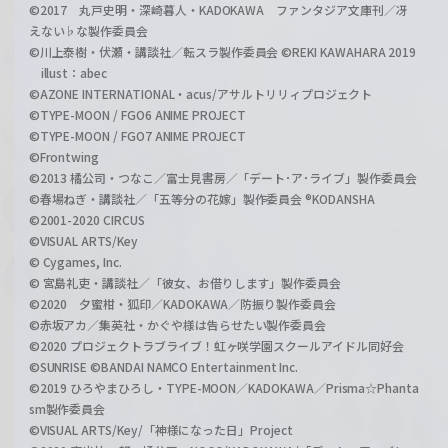
©2017 丸戸史明・深崎暮人・KADOKAWA ファンタジア文庫刊／冴
えない♭な製作委員会
©川上泰樹・伏瀬・講談社／転スラ製作委員会 ©REKI KAWAHARA 2019
illust：abec
©AZONE INTERNATIONAL・acus/アサルトリリィプロジェクト
©TYPE-MOON / FGO6 ANIME PROJECT
©TYPE-MOON / FGO7 ANIME PROJECT
©Frontwing
©2013 橘公司・つなこ／富士見書房／「デート･ア･ライブ」製作委員会
©春場ねぎ・講談社／「五等分の花嫁」製作委員会 ®KODANSHA
©2001-2020 CIRCUS
©VISUAL ARTS/Key
© Cygames, Inc.
© 宮島礼吏・講談社／「彼女、お借りします」製作委員会
©2020 夕蜜柑・狐印／KADOKAWA／防振り製作委員会
©赤坂アカ／集英社・かぐや様は告らせたい製作委員会
©2020 プロジェクトラブライブ！虹ヶ咲学園スクールアイドル同好会
©SUNRISE ©BANDAI NAMCO Entertainment Inc.
©2019 ひろやまひろし・TYPE-MOON／KADOKAWA／Prisma☆Phanta
sm製作委員会
©VISUAL ARTS/Key/「神様になった日」Project