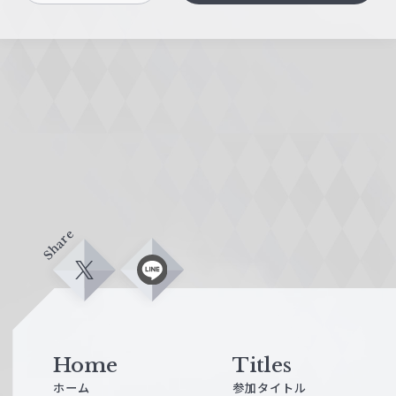
Share
X
L
i
n
e
Home
Titles
ホーム
参加タイトル