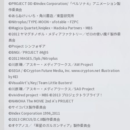
©PROJECT DD ©Index Corporation/「ペルソナ４」アニメーション製
作委員会
©あらゐけいいち・角川書店／東雲研究所
©Nitroplus/TYPE-MOON・ufotable・FZPC
©Magica Quartet/Aniplex・Madoka Partners・MBS
©2012 ヤマグチノボル・メディアファクトリー／ゼロの使い魔Ｆ製作委
員会
©Project シンフォギア
©BNGI／PROJECT iM@S
©2012 MAGES./5pb./Nitroplus
©川原 礫／アスキー・メディアワークス／AW Project
©SEGA / ©Crypton Future Media, Inc. www.crypton.net Illustration
by KEI
©VisualArt's/Key/Team Little Busters!
©川原 礫／アスキー・メディアワークス／SAO Project
©vividred project・MBS ©2013 プロジェクトラブライブ！
©NANOHA The MOVIE 2nd A's PROJECT
©サイコパス製作委員会
©Index Corporation 1996,2011
©2013 CIRCUS/D.C.III製作委員会
©オケアノス／「翠星のガルガンティア」製作委員会