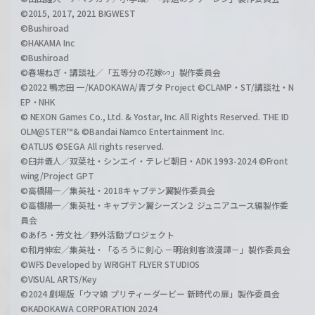
©2015, 2017, 2021 BIGWEST
©Bushiroad
©HAKAMA Inc
©Bushiroad
©春場ねぎ・講談社／「五等分の花嫁∽」製作委員会
©2022 鴨志田 一/KADOKAWA/青ブタ Project ©CLAMP・ST/講談社・N
EP・NHK
© NEXON Games Co., Ltd. & Yostar, Inc. All Rights Reserved. THE ID
OLM@STER™& ©Bandai Namco Entertainment Inc.
©ATLUS ©SEGA All rights reserved.
©臼井儀人／双葉社・シンエイ・テレビ朝日・ADK 1993-2024 ©Front
wing/Project GPT
©高橋陽一／集英社・2018キャプテン翼製作委員会
©高橋陽一／集英社・キャプテン翼シーズン２ ジュニアユース編製作委
員会
©あfろ・芳文社／野外活動プロジェクト
©和月伸宏／集英社・「るろうに剣心 －明治剣客浪漫譚－」製作委員会
©WFS Developed by WRIGHT FLYER STUDIOS
©VISUAL ARTS/Key
©2024 劇場版「ウマ娘 プリティーダービー 新時代の扉」製作委員会
©KADOKAWA CORPORATION 2024