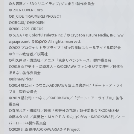
©大森藤ノ・SBクリエイティブ/ダンまち4製作委員会
© 2016 COVER Corp.
©D_CIDE TRAUMEREI PROJECT
©CIRCUS/ ©HIKOSEN
©2001-2021 CIRCUS
© SEGA / © Colorful Palette Inc. / © Crypton Future Media, INC. ww
w.piapro.net
All rights reserved.
©2022 プロジェクトラブライブ！虹ヶ咲学園スクールアイドル同好会
©クール教信者／双葉社
©和久井健・講談社／アニメ「東京リベンジャーズ」製作委員会
©2019 丸戸史明・深崎暮人・KADOKAWA ファンタジア文庫刊／映画も
冴えない製作委員会
©Disney/Pixar
©2014 橘公司・つなこ/KADOKAWA 富士見書房刊/「デート・ア・ライ
ブⅡ」製作委員会
©2019 橘公司・つなこ／KADOKAWA／「デート・ア・ライブⅢ」製作
委員会
©春場ねぎ・講談社／映画「五等分の花嫁」製作委員会 ®KODANSHA
©藤本タツキ／集英社・ＭＡＰＰＡ ©丸山くがね・KADOKAWA刊／オー
バーロード4製作委員会
©2020 川原 礫/KADOKAWA/SAO-P Project