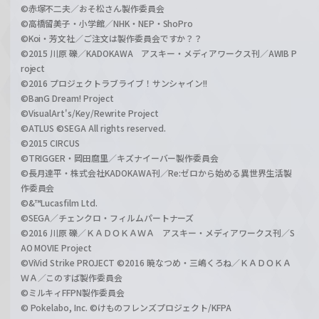
©赤塚不二夫／おそ松さん製作委員会
©高橋留美子・小学館／NHK・NEP・ShoPro
©Koi・芳文社／ご注文は製作委員会ですか？？
©2015 川原 礫／KADOKAWA アスキー・メディアワークス刊／AWIB P
roject
©2016 プロジェクトラブライブ！サンシャイン!!
©BanG Dream! Project
©VisualArt's/Key/Rewrite Project
©ATLUS ©SEGA All rights reserved.
©2015 CIRCUS
©TRIGGER・岡田麿里／キズナイーバー製作委員会
©長月達平・株式会社KADOKAWA刊／Re:ゼロから始める異世界生活製
作委員会
©&™Lucasfilm Ltd.
©SEGA／チェンクロ・フィルムパートナーズ
©2016 川原 礫／ＫＡＤＯＫＡＷＡ アスキー・メディアワークス刊／S
AO MOVIE Project
©ViVid Strike PROJECT ©2016 暁なつめ・三嶋くろね／ＫＡＤＯＫＡ
ＷＡ／このすば製作委員会
©ミルキィFFPN製作委員会
© Pokelabo, Inc. ©けものフレンズプロジェクト/KFPA