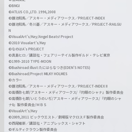
©BNGI
©ATLUS CO.,LTD. 1996,2008
©鎌池和馬／アスキー・メディアワークス／PROJECT-INDEX
©鎌池和馬／冬川基／アスキー・メディアワークス／PROJECT-RAILGU
N
©VisualArt's/Key/Angel Beats! Project
©2010 Visualart's/Key
©なのはA's PROJECT
©真島ヒロ／講談社・フェアリーテイル製作ギルド・テレビ東京
©1999-2010 TYPE-MOON
©Bushiroad illust:たにはらなつき(EDEN'S NOTES)
©Bushiroad/Project MILKY HOLMES
©カラー
©鎌池和馬／アスキー・メディアワークス／PROJECT-INDEX II
©高橋弥七郎/アスキー・メディアワークス/『灼眼のシャナ』製作委員会
©高橋弥七郎/いとうのいぢ/アスキー・メディアワークス/『灼眼のシャ
ナII』製作委員会/ＭＢＳ
©VisualArt's/Key
©2009,2011 ビックウエスト／劇場版マクロスＦ製作委員会
©西尾維新／講談社・アニプレックス・シャフト
©ギルティクラウン製作委員会