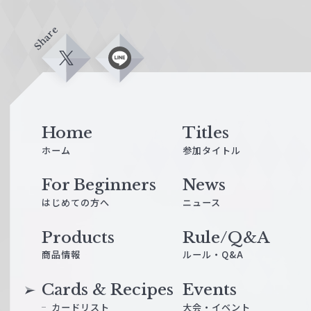
Share
X
L
i
n
e
Home
Titles
ホーム
参加タイトル
For Beginners
News
はじめての方へ
ニュース
Products
Rule/Q&A
商品情報
ルール・Q&A
Cards & Recipes
Events
カードリスト
大会・イベント