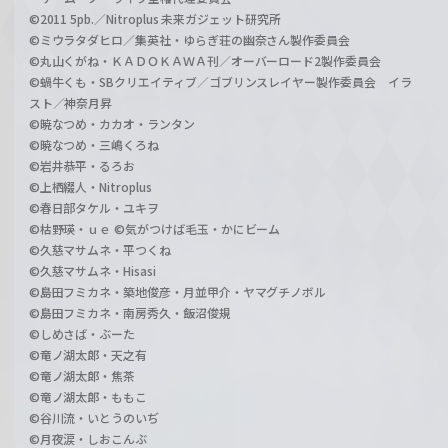
©2011 5pb.／Nitroplus 未来ガジェット研究所
©ミウラタダヒロ／集英社・ゆらぎ荘の幽奈さん製作委員会
©丸山くがね・ＫＡＤＯＫＡＷＡ刊／オーバーロード2製作委員会
©蝸牛くも・SBクリエイティブ／ゴブリンスレイヤー製作委員会 イラ
スト／神奈月昇
©暁なつめ・カカオ・ランタン
©暁なつめ・三嶋くろね
©岩井恭平・るろお
©上栖綴人・Nitroplus
©春日部タケル・ユキヲ
©枯野瑛・ｕｅ ©気がつけば毛玉・かにビーム
©久慈マサムネ・平つくね
©久慈マサムネ・Hisasi
©島田フミカネ・築地俊彦・月並甲介・ヤマグチノボル
©島田フミカネ・南房秀久・飯沼俊規
©しめさば・ぶーた
©竜ノ湖太郎・天之有
©竜ノ湖太郎・焦茶
©竜ノ湖太郎・ももこ
©谷川流・いとうのいぢ
©月夜涙・しおこんぶ