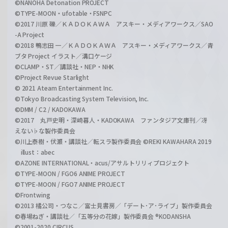
©NANOHA Detonation PROJECT
©TYPE-MOON・ufotable・FSNPC
©2017 川原 礫／ＫＡＤＯＫＡＷＡ アスキー・メディアワークス／SAO
-A Project
©2018 鴨志田 一／ＫＡＤＯＫＡＷＡ アスキー・メディアワークス／青
ブタ Project イラスト／溝口ケージ
©CLAMP・ST／講談社・NEP・NHK
©Project Revue Starlight
© 2021 Ateam Entertainment Inc.
©Tokyo Broadcasting System Television, Inc.
©DMM / C2 / KADOKAWA
©2017 丸戸史明・深崎暮人・KADOKAWA ファンタジア文庫刊／冴
えない♭な製作委員会
©川上泰樹・伏瀬・講談社／転スラ製作委員会 ©REKI KAWAHARA 2019
illust：abec
©AZONE INTERNATIONAL・acus/アサルトリリィプロジェクト
©TYPE-MOON / FGO6 ANIME PROJECT
©TYPE-MOON / FGO7 ANIME PROJECT
©Frontwing
©2013 橘公司・つなこ／富士見書房／「デート･ア･ライブ」製作委員会
©春場ねぎ・講談社／「五等分の花嫁」製作委員会 ®KODANSHA
©2001-2020 CIRCUS