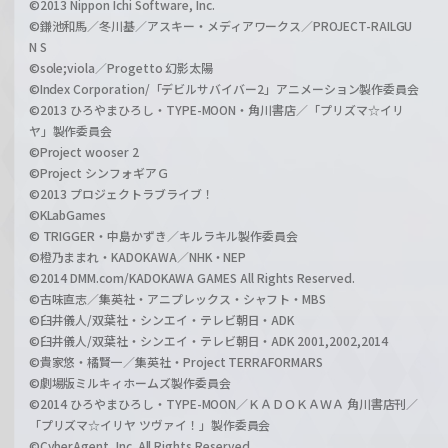
©2013 Nippon Ichi Software, Inc.
©鎌池和馬／冬川基／アスキー・メディアワークス／PROJECT-RAILGU
N S
©sole;viola／Progetto 幻影太陽
©Index Corporation/「デビルサバイバー2」アニメーション製作委員会
©2013 ひろやまひろし・TYPE-MOON・角川書店／「プリズマ☆イリ
ヤ」製作委員会
©Project wooser 2
©Project シンフォギアＧ
©2013 プロジェクトラブライブ！
©KLabGames
© TRIGGER・中島かずき／キルラキル製作委員会
©橙乃ままれ・KADOKAWA／NHK・NEP
©2014 DMM.com/KADOKAWA GAMES All Rights Reserved.
©古味直志／集英社・アニプレックス・シャフト・MBS
©臼井儀人/双葉社・シンエイ・テレビ朝日・ADK
©臼井儀人/双葉社・シンエイ・テレビ朝日・ADK 2001,2002,2014
©貴家悠・橘賢一／集英社・Project TERRAFORMARS
©劇場版ミルキィホームズ製作委員会
©2014 ひろやまひろし・TYPE-MOON／ＫＡＤＯＫＡＷＡ 角川書店刊／
「プリズマ☆イリヤ ツヴァイ！」製作委員会
©CyberAgent, Inc. All Rights Reserved.