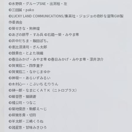
©水野良・グループSNE・出渕裕・左
©三田誠・pako
©LUCKY LAND COMMUNICATIONS/集英社・ジョジョの奇妙な冒険GW製
作委員会
©葵せきな・狗神煌
©あざの耕平・すみ兵 ©石踏一榮・みやま零
©井中だちま・飯田ぽち。
©恵比須清司・ぎん太郎
©鏡貴也・とよた瑣織
©春日みかげ・みやま零 ©春日みかげ・みやま零・深井涼介
©賀東招二・四季童子
©賀東招二・なかじまゆか
©神坂一・あらいずみるい
©木村心一・こぶいち むりりん
©榊一郎・なまにくＡＴＫ（ニトロプラス）
©細音啓・猫鍋蒼
©橘公司・つなこ
©築地俊彦・駒都え～じ
©柳実冬貴・切符
©羊太郎・三嶋くろね
©諸星悠・甘味みきひろ