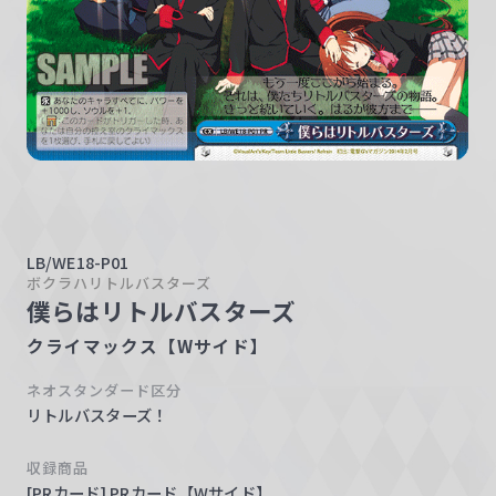
w
a
r
z
LB/WE18-P01
ボクラハリトルバスターズ
僕らはリトルバスターズ
クライマックス【Wサイド】
ネオスタンダード区分
リトルバスターズ！
収録商品
[PRカード] PRカード【Wサイド】