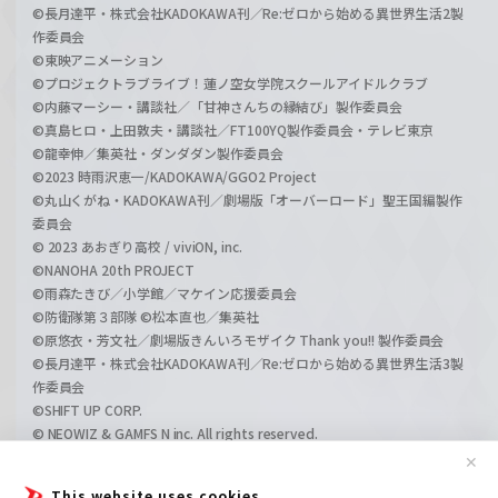
©長月達平・株式会社KADOKAWA刊／Re:ゼロから始める異世界生活2製
作委員会
©東映アニメーション
©プロジェクトラブライブ！蓮ノ空女学院スクールアイドルクラブ
©内藤マーシー・講談社／「甘神さんちの縁結び」製作委員会
©真島ヒロ・上田敦夫・講談社／FT100YQ製作委員会・テレビ東京
©龍幸伸／集英社・ダンダダン製作委員会
©2023 時雨沢恵一/KADOKAWA/GGO2 Project
©丸山くがね・KADOKAWA刊／劇場版「オーバーロード」聖王国編製作
委員会
© 2023 あおぎり高校 / viviON, inc.
©NANOHA 20th PROJECT
©雨森たきび／小学館／マケイン応援委員会
©防衛隊第３部隊 ©松本直也／集英社
©原悠衣・芳文社／劇場版きんいろモザイク Thank you!! 製作委員会
©長月達平・株式会社KADOKAWA刊／Re:ゼロから始める異世界生活3製
作委員会
©SHIFT UP CORP.
© NEOWIZ & GAMFS N inc. All rights reserved.
©ATLUS. ©SEGA.
✕
©GIRLS und PANZER Projekt
This website uses cookies