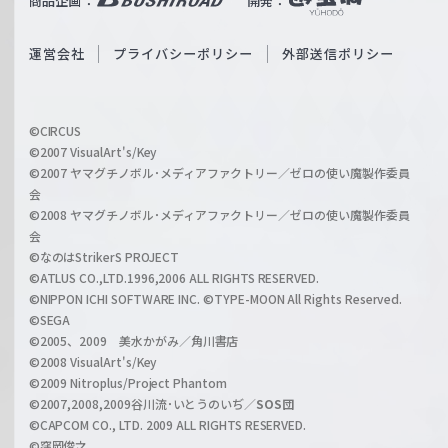
商品企画：
開発：
ß
e
S
O
運営会社
プライバシーポリシー
外部送信ポリシー
c
f
h
f
w
i
a
©CIRCUS
c
©2007 VisualArt's/Key
r
i
©2007 ヤマグチノボル･メディアファクトリー／ゼロの使い魔製作委員
z
会
a
©2008 ヤマグチノボル･メディアファクトリー／ゼロの使い魔製作委員
l
会
C
©なのはStrikerS PROJECT
h
©ATLUS CO.,LTD.1996,2006 ALL RIGHTS RESERVED.
a
©NIPPON ICHI SOFTWARE INC. ©TYPE-MOON All Rights Reserved.
n
©SEGA
©2005、2009 美水かがみ／角川書店
n
©2008 VisualArt's/Key
e
©2009 Nitroplus/Project Phantom
l
©2007,2008,2009谷川流･いとうのいぢ／
SOS団
©CAPCOM CO., LTD. 2009 ALL RIGHTS RESERVED.
©窪岡俊之