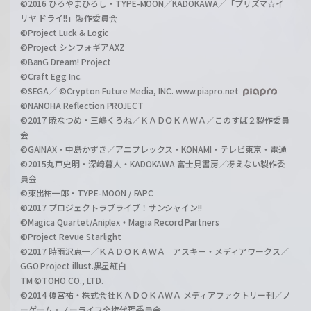
©2016 ひろやまひろし・TYPE-MOON／KADOKAWA／「プリズマ☆イ
リヤ ドライ!!」製作委員会
©Project Luck & Logic
©Project シンフォギアAXZ
©BanG Dream! Project
©Craft Egg Inc.
©SEGA／ ©Crypton Future Media, INC. www.piapro.net
©NANOHA Reflection PROJECT
©2017 暁なつめ・三嶋くろね／ＫＡＤＯＫＡＷＡ／このすば２製作委員
会
©GAINAX・中島かずき／アニプレックス・KONAMI・テレビ東京・電通
©2015丸戸史明・深崎暮人・KADOKAWA 富士見書房／冴えない製作委
員会
©東出祐一郎・TYPE-MOON / FAPC
©2017 プロジェクトラブライブ！サンシャイン!!
©Magica Quartet/Aniplex・Magia Record Partners
©Project Revue Starlight
©2017 時雨沢恵一／ＫＡＤＯＫＡＷＡ アスキー・メディアワークス／
GGO Project illust.黒星紅白
TM ©TOHO CO., LTD.
©2014 榎宮祐・株式会社ＫＡＤＯＫＡＷＡ メディアファクトリー刊／ノ
ーゲーム・ノーライフ全権代理委員会