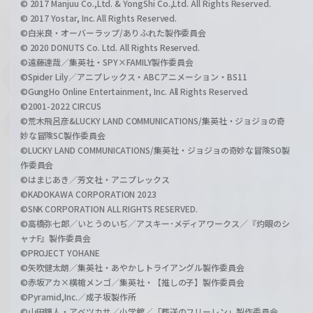
© 2017 Manjuu Co.,Ltd. & YongShi Co.,Ltd. All Rights Reserved.
© 2017 Yostar, Inc. All Rights Reserved.
©白米良・オーバーラップ/ありふれた製作委員会
© 2020 DONUTS Co. Ltd. All Rights Reserved.
©遠藤達哉／集英社・SPY×FAMILY製作委員会
©Spider Lily／アニプレックス・ABCアニメーション・BS11
©GungHo Online Entertainment, Inc. All Rights Reserved.
©2001-2022 CIRCUS
©荒木飛呂彦&LUCKY LAND COMMUNICATIONS/集英社・ジョジョの奇
妙な冒険SC製作委員会
©LUCKY LAND COMMUNICATIONS/集英社・ジョジョの奇妙な冒険SO製
作委員会
©はまじあき／芳文社・アニプレックス
©KADOKAWA CORPORATION 2023
©SNK CORPORATION ALL RIGHTS RESERVED.
©高橋弥七郎／いとうのいぢ／アスキー･メディアワークス／『灼眼のシ
ャナF』製作委員会
©PROJECT YOHANE
©矢吹健太朗／集英社・あやかしトライアングル製作委員会
©赤坂アカ×横槍メンゴ／集英社・【推しの子】製作委員会
©Pyramid,Inc.／成子坂製作所
©山田鐘人・アベツカサ／小学館／「葬送のフリーレン」製作委員会