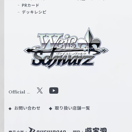
PRカード
デッキレシピ
ヴ
ァ
イ
ス
シ
ュ
ヴ
ァ
ル
Official
X
Y
ツ
o
｜
お問い合わせ
取り扱い店舗一覧
u
W
T
e
u
i
b