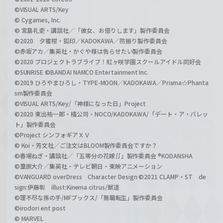
©VISUAL ARTS/Key
© Cygames, Inc.
© 宮島礼吏・講談社／「彼女、お借りします」製作委員会
©2020 夕蜜柑・狐印／KADOKAWA／防振り製作委員会
©赤坂アカ／集英社・かぐや様は告らせたい製作委員会
©2020 プロジェクトラブライブ！虹ヶ咲学園スクールアイドル同好会
©SUNRISE ©BANDAI NAMCO Entertainment Inc.
©2019 ひろやまひろし・TYPE-MOON／KADOKAWA／Prisma☆Phanta
sm製作委員会
©VISUAL ARTS/Key/「神様になった日」Project
©2020 東出祐一郎・橘公司・NOCO/KADOKAWA/「デート・ア・バレッ
ト」製作委員会
©Project シンフォギアＸＶ
© Koi・芳文社／ご注文はBLOOM製作委員会ですか？
©春場ねぎ・講談社／「五等分の花嫁∬」製作委員会 ®KODANSHA
©葦原大介／集英社・テレビ朝日・東映アニメーション
©VANGUARD overDress Character Design ©2021 CLAMP・ST de
sign:伊藤彰 illust:Kinema citrus/獣道
©理不尽な孫の手/MFブックス/「無職転生」製作委員会
©irodori ent post
© MARVEL