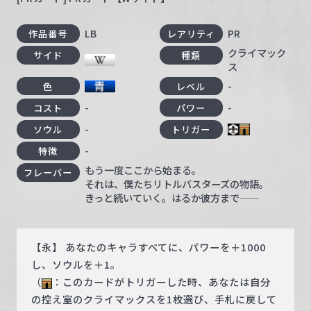
LB
PR
作品番号
レアリティ
クライマック
サイド
種類
ス
-
色
レベル
-
-
コスト
パワー
-
ソウル
トリガー
-
特徴
もう一度ここから始まる。
フレーバー
それは、僕たちリトルバスターズの物語。
きっと続いていく。はるか彼方まで――
【永】 あなたのキャラすべてに、パワーを＋1000
し、ソウルを＋1。
（
：このカードがトリガーした時、あなたは自分
の控え室のクライマックスを1枚選び、手札に戻して