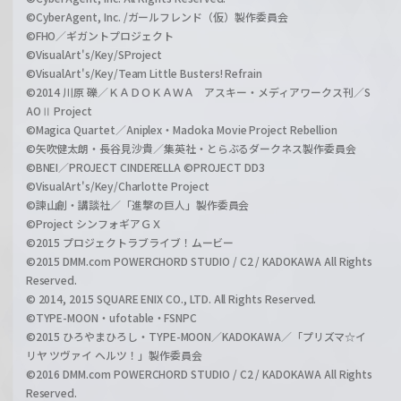
©CyberAgent, Inc. /ガールフレンド（仮）製作委員会
©FHO／ギガントプロジェクト
©VisualArt's/Key/SProject
©VisualArt's/Key/Team Little Busters! Refrain
©2014 川原 礫／ＫＡＤＯＫＡＷＡ アスキー・メディアワークス刊／S
AOⅡ Project
©Magica Quartet／Aniplex・Madoka Movie Project Rebellion
©矢吹健太朗・長谷見沙貴／集英社・とらぶるダークネス製作委員会
©BNEI／PROJECT CINDERELLA ©PROJECT DD3
©VisualArt's/Key/Charlotte Project
©諫山創・講談社／「進撃の巨人」製作委員会
©Project シンフォギアＧＸ
©2015 プロジェクトラブライブ！ムービー
©2015 DMM.com POWERCHORD STUDIO / C2 / KADOKAWA All Rights
Reserved.
© 2014, 2015 SQUARE ENIX CO., LTD. All Rights Reserved.
©TYPE-MOON・ufotable・FSNPC
©2015 ひろやまひろし・TYPE-MOON／KADOKAWA／「プリズマ☆イ
リヤ ツヴァイ ヘルツ！」製作委員会
©2016 DMM.com POWERCHORD STUDIO / C2 / KADOKAWA All Rights
Reserved.