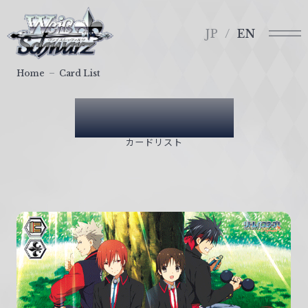
メ
ヴ
ニ
ァ
JP
EN
ュ
イ
ー
ス
Home
Card List
シ
ュ
Card List
ヴ
ァ
カードリスト
ル
ツ
｜
W
e
i
ß
S
c
h