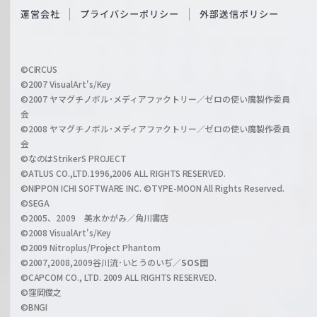
O
運営会社
プライバシーポリシー
外部送信ポリシー
c
f
h
f
w
i
a
©CIRCUS
c
©2007 VisualArt's/Key
r
i
©2007 ヤマグチノボル･メディアファクトリー／ゼロの使い魔製作委員
z
会
a
©2008 ヤマグチノボル･メディアファクトリー／ゼロの使い魔製作委員
l
会
C
©なのはStrikerS PROJECT
h
©ATLUS CO.,LTD.1996,2006 ALL RIGHTS RESERVED.
a
©NIPPON ICHI SOFTWARE INC. ©TYPE-MOON All Rights Reserved.
n
©SEGA
©2005、2009 美水かがみ／角川書店
n
©2008 VisualArt's/Key
e
©2009 Nitroplus/Project Phantom
l
©2007,2008,2009谷川流･いとうのいぢ／
SOS団
©CAPCOM CO., LTD. 2009 ALL RIGHTS RESERVED.
©窪岡俊之
©BNGI