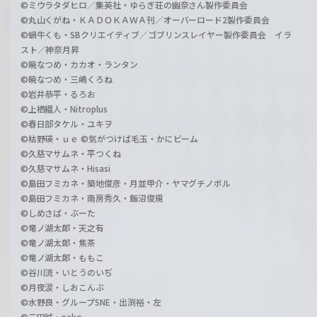
©ミウラタダヒロ／集英社・ゆらぎ荘の幽奈さん製作委員会
©丸山くがね・ＫＡＤＯＫＡＷＡ刊／オーバーロード2製作委員会
©蝸牛くも・SBクリエイティブ／ゴブリンスレイヤー製作委員会 イラ
スト／神奈月昇
©暁なつめ・カカオ・ランタン
©暁なつめ・三嶋くろね
©岩井恭平・るろお
©上栖綴人・Nitroplus
©春日部タケル・ユキヲ
©枯野瑛・ｕｅ ©気がつけば毛玉・かにビーム
©久慈マサムネ・平つくね
©久慈マサムネ・Hisasi
©島田フミカネ・築地俊彦・月並甲介・ヤマグチノボル
©島田フミカネ・南房秀久・飯沼俊規
©しめさば・ぶーた
©竜ノ湖太郎・天之有
©竜ノ湖太郎・焦茶
©竜ノ湖太郎・ももこ
©谷川流・いとうのいぢ
©月夜涙・しおこんぶ
©水野良・グループSNE・出渕裕・左
©三田誠・pako