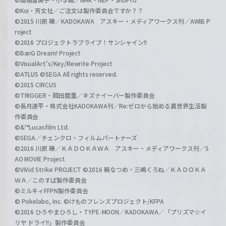
©Koi・芳文社／ご注文は製作委員会ですか？？
©2015 川原 礫／KADOKAWA アスキー・メディアワークス刊／AWIB P
roject
©2016 プロジェクトラブライブ！サンシャイン!!
©BanG Dream! Project
©VisualArt's/Key/Rewrite Project
©ATLUS ©SEGA All rights reserved.
©2015 CIRCUS
©TRIGGER・岡田麿里／キズナイーバー製作委員会
©長月達平・株式会社KADOKAWA刊／Re:ゼロから始める異世界生活製
作委員会
©&™Lucasfilm Ltd.
©SEGA／チェンクロ・フィルムパートナーズ
©2016 川原 礫／ＫＡＤＯＫＡＷＡ アスキー・メディアワークス刊／S
AO MOVIE Project
©ViVid Strike PROJECT ©2016 暁なつめ・三嶋くろね／ＫＡＤＯＫＡ
ＷＡ／このすば製作委員会
©ミルキィFFPN製作委員会
© Pokelabo, Inc. ©けものフレンズプロジェクト/KFPA
©2016 ひろやまひろし・TYPE-MOON／KADOKAWA／「プリズマ☆イ
リヤ ドライ!!」製作委員会