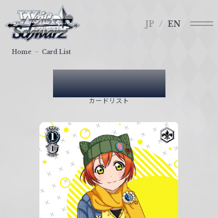
メ
ヴ
ニ
ァ
JP
EN
ュ
イ
ー
ス
Home
Card List
シ
ュ
Card List
ヴ
ァ
カードリスト
ル
ツ
｜
W
e
i
ß
S
c
h