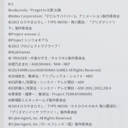
N S
©sole;viola／Progetto 幻影太陽
©Index Corporation/「デビルサバイバー2」アニメーション製作委員会
©2013 ひろやまひろし・TYPE-MOON・角川書店／「プリズマ☆イリ
ヤ」製作委員会
©Project wooser 2
©Project シンフォギアＧ
©2013 プロジェクトラブライブ！
©KLabGames
© TRIGGER・中島かずき／キルラキル製作委員会
©橙乃ままれ・KADOKAWA／NHK・NEP
©2014 DMM.com/KADOKAWA GAMES All Rights Reserved.
©古味直志／集英社・アニプレックス・シャフト・MBS
©臼井儀人/双葉社・シンエイ・テレビ朝日・ADK
©臼井儀人/双葉社・シンエイ・テレビ朝日・ADK 2001,2002,2014
©貴家悠・橘賢一／集英社・Project TERRAFORMARS
©劇場版ミルキィホームズ製作委員会
©2014 ひろやまひろし・TYPE-MOON／ＫＡＤＯＫＡＷＡ 角川書店刊／
「プリズマ☆イリヤ ツヴァイ！」製作委員会
©CyberAgent, Inc. All Rights Reserved.
©CyberAgent, Inc. /ガールフレンド（仮）製作委員会