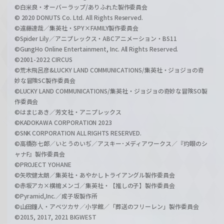
©白米良・オーバーラップ/ありふれた製作委員会
© 2020 DONUTS Co. Ltd. All Rights Reserved.
©遠藤達哉／集英社・SPY×FAMILY製作委員会
©Spider Lily／アニプレックス・ABCアニメーション・BS11
©GungHo Online Entertainment, Inc. All Rights Reserved.
©2001-2022 CIRCUS
©荒木飛呂彦&LUCKY LAND COMMUNICATIONS/集英社・ジョジョの奇
妙な冒険SC製作委員会
©LUCKY LAND COMMUNICATIONS/集英社・ジョジョの奇妙な冒険SO製
作委員会
©はまじあき／芳文社・アニプレックス
©KADOKAWA CORPORATION 2023
©SNK CORPORATION ALL RIGHTS RESERVED.
©高橋弥七郎／いとうのいぢ／アスキー･メディアワークス／『灼眼のシ
ャナF』製作委員会
©PROJECT YOHANE
©矢吹健太朗／集英社・あやかしトライアングル製作委員会
©赤坂アカ×横槍メンゴ／集英社・【推しの子】製作委員会
©Pyramid,Inc.／成子坂製作所
©山田鐘人・アベツカサ／小学館／「葬送のフリーレン」製作委員会
©2015, 2017, 2021 BIGWEST