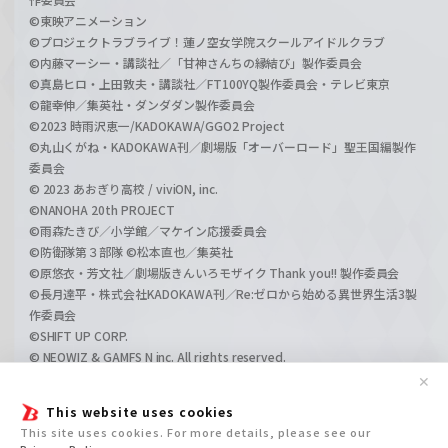
©東映アニメーション
©プロジェクトラブライブ！蓮ノ空女学院スクールアイドルクラブ
©内藤マーシー・講談社／「甘神さんちの縁結び」製作委員会
©真島ヒロ・上田敦夫・講談社／FT100YQ製作委員会・テレビ東京
©龍幸伸／集英社・ダンダダン製作委員会
©2023 時雨沢恵一/KADOKAWA/GGO2 Project
©丸山くがね・KADOKAWA刊／劇場版「オーバーロード」聖王国編製作
委員会
© 2023 あおぎり高校 / viviON, inc.
©NANOHA 20th PROJECT
©雨森たきび／小学館／マケイン応援委員会
©防衛隊第３部隊 ©松本直也／集英社
©原悠衣・芳文社／劇場版きんいろモザイク Thank you!! 製作委員会
©長月達平・株式会社KADOKAWA刊／Re:ゼロから始める異世界生活3製
作委員会
©SHIFT UP CORP.
© NEOWIZ & GAMFS N inc. All rights reserved.
©ATLUS. ©SEGA.
✕
©GIRLS und PANZER Projekt
This website uses cookies
©GIRLS und PANZER Film Projekt
This site uses cookies. For more details, please see our
©GIRLS und PANZER Finale Projekt