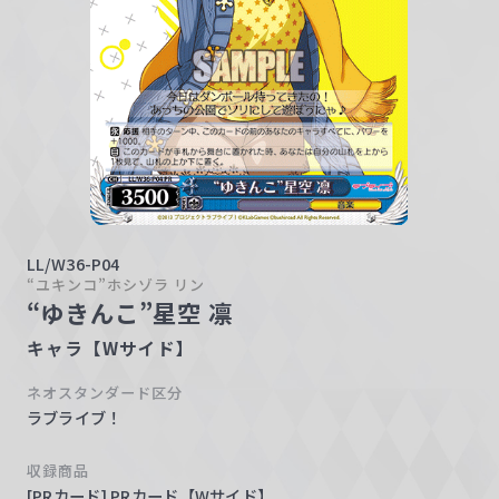
w
a
r
z
LL/W36-P04
“ユキンコ”ホシゾラ リン
“ゆきんこ”星空 凛
キャラ【Wサイド】
ネオスタンダード区分
ラブライブ！
収録商品
[PRカード] PRカード【Wサイド】