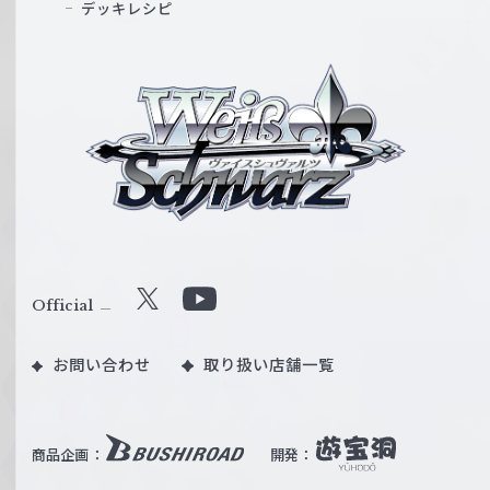
デッキレシピ
ヴ
ァ
イ
ス
シ
ュ
ヴ
ァ
ル
Official
X
Y
ツ
o
｜
お問い合わせ
取り扱い店舗一覧
u
W
T
e
u
i
b
商品企画：
開発：
ß
e
S