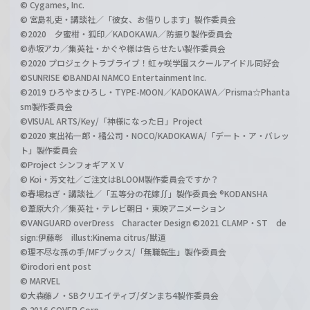
© Cygames, Inc.
© 宮島礼吏・講談社／「彼女、お借りします」製作委員会
©2020 夕蜜柑・狐印／KADOKAWA／防振り製作委員会
©赤坂アカ／集英社・かぐや様は告らせたい製作委員会
©2020 プロジェクトラブライブ！虹ヶ咲学園スクールアイドル同好会
©SUNRISE ©BANDAI NAMCO Entertainment Inc.
©2019 ひろやまひろし・TYPE-MOON／KADOKAWA／Prisma☆Phanta
sm製作委員会
©VISUAL ARTS/Key/「神様になった日」Project
©2020 東出祐一郎・橘公司・NOCO/KADOKAWA/「デート・ア・バレッ
ト」製作委員会
©Project シンフォギアＸＶ
© Koi・芳文社／ご注文はBLOOM製作委員会ですか？
©春場ねぎ・講談社／「五等分の花嫁∬」製作委員会 ®KODANSHA
©葦原大介／集英社・テレビ朝日・東映アニメーション
©VANGUARD overDress Character Design ©2021 CLAMP・ST de
sign:伊藤彰 illust:Kinema citrus/獣道
©理不尽な孫の手/MFブックス/「無職転生」製作委員会
©irodori ent post
© MARVEL
©大森藤ノ・SBクリエイティブ/ダンまち4製作委員会
© 2016 COVER Corp.