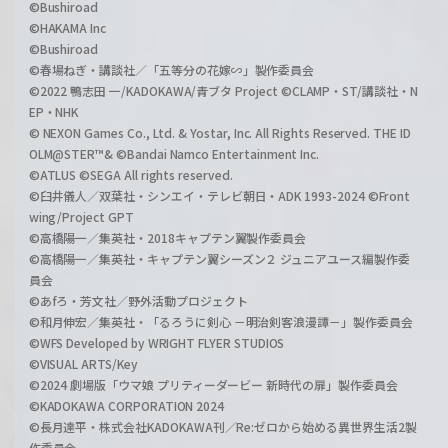
©Bushiroad
©HAKAMA Inc
©Bushiroad
©春場ねぎ・講談社／「五等分の花嫁∽」製作委員会
©2022 鴨志田 一/KADOKAWA/青ブタ Project ©CLAMP・ST/講談社・N
EP・NHK
© NEXON Games Co., Ltd. & Yostar, Inc. All Rights Reserved. THE ID
OLM@STER™& ©Bandai Namco Entertainment Inc.
©ATLUS ©SEGA All rights reserved.
©臼井儀人／双葉社・シンエイ・テレビ朝日・ADK 1993-2024 ©Front
wing/Project GPT
©高橋陽一／集英社・2018キャプテン翼製作委員会
©高橋陽一／集英社・キャプテン翼シーズン２ ジュニアユース編製作委
員会
©あfろ・芳文社／野外活動プロジェクト
©和月伸宏／集英社・「るろうに剣心 －明治剣客浪漫譚－」製作委員会
©WFS Developed by WRIGHT FLYER STUDIOS
©VISUAL ARTS/Key
©2024 劇場版「ウマ娘 プリティーダービー 新時代の扉」製作委員会
©KADOKAWA CORPORATION 2024
©長月達平・株式会社KADOKAWA刊／Re:ゼロから始める異世界生活2製
作委員会