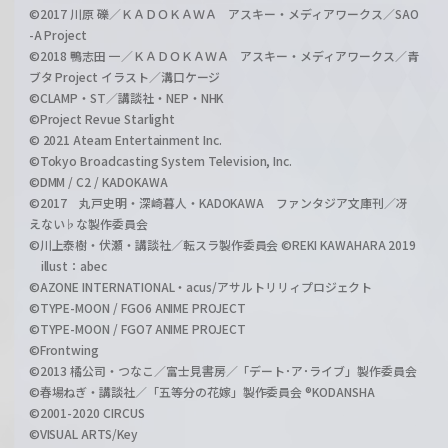
©2017 川原 礫／ＫＡＤＯＫＡＷＡ アスキー・メディアワークス／SAO
-A Project
©2018 鴨志田 一／ＫＡＤＯＫＡＷＡ アスキー・メディアワークス／青
ブタ Project イラスト／溝口ケージ
©CLAMP・ST／講談社・NEP・NHK
©Project Revue Starlight
© 2021 Ateam Entertainment Inc.
©Tokyo Broadcasting System Television, Inc.
©DMM / C2 / KADOKAWA
©2017 丸戸史明・深崎暮人・KADOKAWA ファンタジア文庫刊／冴
えない♭な製作委員会
©川上泰樹・伏瀬・講談社／転スラ製作委員会 ©REKI KAWAHARA 2019
illust：abec
©AZONE INTERNATIONAL・acus/アサルトリリィプロジェクト
©TYPE-MOON / FGO6 ANIME PROJECT
©TYPE-MOON / FGO7 ANIME PROJECT
©Frontwing
©2013 橘公司・つなこ／富士見書房／「デート･ア･ライブ」製作委員会
©春場ねぎ・講談社／「五等分の花嫁」製作委員会 ®KODANSHA
©2001-2020 CIRCUS
©VISUAL ARTS/Key