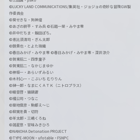
©LUCKY LAND COMMUNICATIONS/集英社・ジョジョの奇妙な冒険GW製
作委員会
©葵せきな・狗神煌
©あざの耕平・すみ兵 ©石踏一榮・みやま零
©井中だちま・飯田ぽち。
©恵比須清司・ぎん太郎
©鏡貴也・とよた瑣織
©春日みかげ・みやま零 ©春日みかげ・みやま零・深井涼介
©賀東招二・四季童子
©賀東招二・なかじまゆか
©神坂一・あらいずみるい
©木村心一・こぶいち むりりん
©榊一郎・なまにくＡＴＫ（ニトロプラス）
©細音啓・猫鍋蒼
©橘公司・つなこ
©築地俊彦・駒都え～じ
©柳実冬貴・切符
©羊太郎・三嶋くろね
©諸星悠・甘味みきひろ
©NANOHA Detonation PROJECT
©TYPE-MOON・ufotable・FSNPC