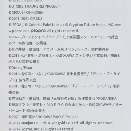
©D_CIDE TRAUMEREI PROJECT
©CIRCUS/ ©HIKOSEN
©2001-2021 CIRCUS
© SEGA / © Colorful Palette Inc. / © Crypton Future Media, INC. ww
w.piapro.net
All rights reserved.
©2022 プロジェクトラブライブ！虹ヶ咲学園スクールアイドル同好会
©クール教信者／双葉社
©和久井健・講談社／アニメ「東京リベンジャーズ」製作委員会
©2019 丸戸史明・深崎暮人・KADOKAWA ファンタジア文庫刊／映画も
冴えない製作委員会
©Disney/Pixar
©2014 橘公司・つなこ/KADOKAWA 富士見書房刊/「デート・ア・ライ
ブⅡ」製作委員会
©2019 橘公司・つなこ／KADOKAWA／「デート・ア・ライブⅢ」製作
委員会
©春場ねぎ・講談社／映画「五等分の花嫁」製作委員会 ®KODANSHA
©藤本タツキ／集英社・ＭＡＰＰＡ ©丸山くがね・KADOKAWA刊／オー
バーロード4製作委員会
©2020 川原 礫/KADOKAWA/SAO-P Project
© 2017 Manjuu Co.,Ltd. & YongShi Co.,Ltd. All Rights Reserved.
© 2017 Yostar, Inc. All Rights Reserved.