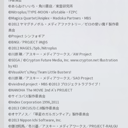
©あらゐけいいち・角川書店／東雲研究所
©Nitroplus/TYPE-MOON・ufotable・FZPC
©Magica Quartet/Aniplex・Madoka Partners・MBS
©2012 ヤマグチノボル・メディアファクトリー／ゼロの使い魔Ｆ製作委
員会
©Project シンフォギア
©BNGI／PROJECT iM@S
©2012 MAGES./5pb./Nitroplus
©川原 礫／アスキー・メディアワークス／AW Project
©SEGA / ©Crypton Future Media, Inc. www.crypton.net Illustration
by KEI
©VisualArt's/Key/Team Little Busters!
©川原 礫／アスキー・メディアワークス／SAO Project
©vividred project・MBS ©2013 プロジェクトラブライブ！
©NANOHA The MOVIE 2nd A's PROJECT
©サイコパス製作委員会
©Index Corporation 1996,2011
©2013 CIRCUS/D.C.III製作委員会
©オケアノス／「翠星のガルガンティア」製作委員会
©2013 Nippon Ichi Software, Inc.
©鎌池和馬／冬川基／アスキー・メディアワークス／PROJECT-RAILGU