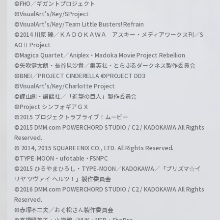
©FHO／ギガントプロジェクト
©VisualArt's/Key/SProject
©VisualArt's/Key/Team Little Busters! Refrain
©2014 川原 礫／ＫＡＤＯＫＡＷＡ アスキー・メディアワークス刊／S
AOⅡ Project
©Magica Quartet／Aniplex・Madoka Movie Project Rebellion
©矢吹健太朗・長谷見沙貴／集英社・とらぶるダークネス製作委員会
©BNEI／PROJECT CINDERELLA ©PROJECT DD3
©VisualArt's/Key/Charlotte Project
©諫山創・講談社／「進撃の巨人」製作委員会
©Project シンフォギアＧＸ
©2015 プロジェクトラブライブ！ムービー
©2015 DMM.com POWERCHORD STUDIO / C2 / KADOKAWA All Rights
Reserved.
© 2014, 2015 SQUARE ENIX CO., LTD. All Rights Reserved.
©TYPE-MOON・ufotable・FSNPC
©2015 ひろやまひろし・TYPE-MOON／KADOKAWA／「プリズマ☆イ
リヤ ツヴァイ ヘルツ！」製作委員会
©2016 DMM.com POWERCHORD STUDIO / C2 / KADOKAWA All Rights
Reserved.
©赤塚不二夫／おそ松さん製作委員会
©高橋留美子・小学館／NHK・NEP・ShoPro