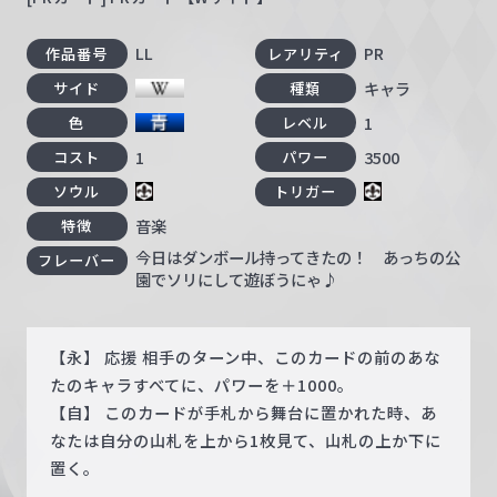
LL
PR
作品番号
レアリティ
キャラ
サイド
種類
1
色
レベル
1
3500
コスト
パワー
ソウル
トリガー
音楽
特徴
今日はダンボール持ってきたの！ あっちの公
フレーバー
園でソリにして遊ぼうにゃ♪
【永】 応援 相手のターン中、このカードの前のあな
たのキャラすべてに、パワーを＋1000。
【自】 このカードが手札から舞台に置かれた時、あ
なたは自分の山札を上から1枚見て、山札の上か下に
置く。