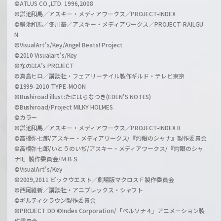
©ATLUS CO.,LTD. 1996,2008
©鎌池和馬／アスキー・メディアワークス／PROJECT-INDEX
©鎌池和馬／冬川基／アスキー・メディアワークス／PROJECT-RAILGU
N
©VisualArt's/Key/Angel Beats! Project
©2010 Visualart's/Key
©なのはA's PROJECT
©真島ヒロ／講談社・フェアリーテイル製作ギルド・テレビ東京
©1999-2010 TYPE-MOON
©Bushiroad illust:たにはらなつき(EDEN'S NOTES)
©Bushiroad/Project MILKY HOLMES
©カラー
©鎌池和馬／アスキー・メディアワークス／PROJECT-INDEX II
©高橋弥七郎/アスキー・メディアワークス/『灼眼のシャナ』製作委員会
©高橋弥七郎/いとうのいぢ/アスキー・メディアワークス/『灼眼のシャ
ナII』製作委員会/ＭＢＳ
©VisualArt's/Key
©2009,2011 ビックウエスト／劇場版マクロスＦ製作委員会
©西尾維新／講談社・アニプレックス・シャフト
©ギルティクラウン製作委員会
©PROJECT DD ©Index Corporation/「ペルソナ４」アニメーション製
作委員会