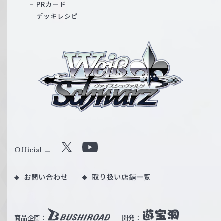
PRカード
デッキレシピ
ヴ
ァ
イ
ス
シ
ュ
ヴ
ァ
ル
Official
X
Y
ツ
o
｜
お問い合わせ
取り扱い店舗一覧
u
W
T
e
u
i
b
商品企画：
開発：
ß