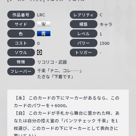
LRC
C
作品番号
レアリティ
キャラ
サイド
種類
1
色
レベル
0
1500
コスト
パワー
-
ソウル
トリガー
リコリコ・武器
特徴
千束「ナニ、コレ……」
フレーバー
たきな「下着です」
【永】 このカードの下にマーカーがあるなら、この
カードのパワーを＋6000。
【自】 このカードが手札から舞台に置かれた時、あ
なたは自分の控え室の「パンツチェック 千束」を1
枚選び、このカードの下にマーカーとして表向きに
置いてよい。