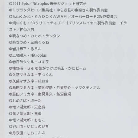
©2011 5pb.／Nitroplus 未来ガジェット研究所
©ミウラタダヒロ／集英社・ゆらぎ荘の幽奈さん製作委員会
©丸山くがね・ＫＡＤＯＫＡＷＡ刊／オーバーロード2製作委員会
©蝸牛くも・SBクリエイティブ／ゴブリンスレイヤー製作委員会 イラ
スト／神奈月昇
©暁なつめ・カカオ・ランタン
©暁なつめ・三嶋くろね
©岩井恭平・るろお
©上栖綴人・Nitroplus
©春日部タケル・ユキヲ
©枯野瑛・ｕｅ ©気がつけば毛玉・かにビーム
©久慈マサムネ・平つくね
©久慈マサムネ・Hisasi
©島田フミカネ・築地俊彦・月並甲介・ヤマグチノボル
©島田フミカネ・南房秀久・飯沼俊規
©しめさば・ぶーた
©竜ノ湖太郎・天之有
©竜ノ湖太郎・焦茶
©竜ノ湖太郎・ももこ
©谷川流・いとうのいぢ
©月夜涙・しおこんぶ