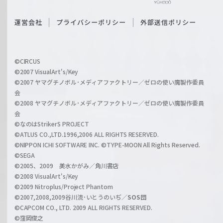
e
S
O
運営会社
プライバシーポリシー
外部送信ポリシー
c
f
h
f
w
i
a
©CIRCUS
c
©2007 VisualArt's/Key
r
i
©2007 ヤマグチノボル･メディアファクトリー／ゼロの使い魔製作委員
z
会
a
©2008 ヤマグチノボル･メディアファクトリー／ゼロの使い魔製作委員
l
会
C
©なのはStrikerS PROJECT
h
©ATLUS CO.,LTD.1996,2006 ALL RIGHTS RESERVED.
a
©NIPPON ICHI SOFTWARE INC. ©TYPE-MOON All Rights Reserved.
n
©SEGA
©2005、2009 美水かがみ／角川書店
n
©2008 VisualArt's/Key
e
©2009 Nitroplus/Project Phantom
l
©2007,2008,2009谷川流･いとうのいぢ／
SOS団
©CAPCOM CO., LTD. 2009 ALL RIGHTS RESERVED.
©窪岡俊之