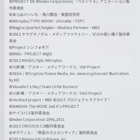
©PROJECT DD ©Index Corporation/「ペルソナ４」アニメーション製
作委員会
©あらゐけいいち・角川書店／東雲研究所
©Nitroplus/TYPE-MOON・ufotable・FZPC
©Magica Quartet/Aniplex・Madoka Partners・MBS
©2012 ヤマグチノボル・メディアファクトリー／ゼロの使い魔Ｆ製作委
員会
©Project シンフォギア
©BNGI／PROJECT iM@S
©2012 MAGES./5pb./Nitroplus
©川原 礫／アスキー・メディアワークス／AW Project
©SEGA / ©Crypton Future Media, Inc. www.crypton.net Illustration
by KEI
©VisualArt's/Key/Team Little Busters!
©川原 礫／アスキー・メディアワークス／SAO Project
©vividred project・MBS ©2013 プロジェクトラブライブ！
©NANOHA The MOVIE 2nd A's PROJECT
©サイコパス製作委員会
©Index Corporation 1996,2011
©2013 CIRCUS/D.C.III製作委員会
©オケアノス／「翠星のガルガンティア」製作委員会
©2013 Nippon Ichi Software, Inc.