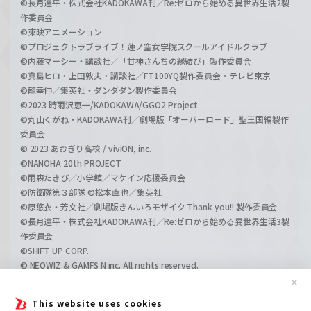
©長月達平・株式会社KADOKAWA刊／Re:ゼロから始める異世界生活2製
作委員会
©東映アニメーション
©プロジェクトラブライブ！蓮ノ空女学院スクールアイドルクラブ
©内藤マーシー・講談社／「甘神さんちの縁結び」製作委員会
©真島ヒロ・上田敦夫・講談社／FT100YQ製作委員会・テレビ東京
©龍幸伸／集英社・ダンダダン製作委員会
©2023 時雨沢恵一/KADOKAWA/GGO2 Project
©丸山くがね・KADOKAWA刊／劇場版「オーバーロード」聖王国編製作
委員会
© 2023 あおぎり高校 / viviON, inc.
©NANOHA 20th PROJECT
©雨森たきび／小学館／マケイン応援委員会
©防衛隊第３部隊 ©松本直也／集英社
©原悠衣・芳文社／劇場版きんいろモザイク Thank you!! 製作委員会
©長月達平・株式会社KADOKAWA刊／Re:ゼロから始める異世界生活3製
作委員会
©SHIFT UP CORP.
© NEOWIZ & GAMFS N inc. All rights reserved.
©ATLUS. ©SEGA.
✕
©GIRLS und PANZER Projekt
This website uses cookies
©GIRLS und PANZER Film Projekt