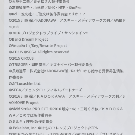
©赤塚不二夫／おそ松さん製作委員会
©高橋留美子・小学館／NHK・NEP・ShoPro
©Koi・芳文社／ご注文は製作委員会ですか？？
©2015 川原 礫／KADOKAWA アスキー・メディアワークス刊／AWIB P
roject
©2016 プロジェクトラブライブ！サンシャイン!!
©BanG Dream! Project
©VisualArt's/Key/Rewrite Project
©ATLUS ©SEGA All rights reserved.
©2015 CIRCUS
©TRIGGER・岡田麿里／キズナイーバー製作委員会
©長月達平・株式会社KADOKAWA刊／Re:ゼロから始める異世界生活製
作委員会
©&™Lucasfilm Ltd.
©SEGA／チェンクロ・フィルムパートナーズ
©2016 川原 礫／ＫＡＤＯＫＡＷＡ アスキー・メディアワークス刊／S
AO MOVIE Project
©ViVid Strike PROJECT ©2016 暁なつめ・三嶋くろね／ＫＡＤＯＫＡ
ＷＡ／このすば製作委員会
©ミルキィFFPN製作委員会
© Pokelabo, Inc. ©けものフレンズプロジェクト/KFPA
©2016 ひろやまひろし・TYPE-MOON／KADOKAWA／「プリズマ☆イ