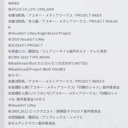
©BNGI
©ATLUS CO.,LTD. 1996,2008
©鎌池和馬／アスキー・メディアワークス／PROJECT-INDEX
©鎌池和馬／冬川基／アスキー・メディアワークス／PROJECT-RAILGU
N
©VisualArt's/Key/Angel Beats! Project
©2010 Visualart's/Key
©なのはA's PROJECT
©真島ヒロ／講談社・フェアリーテイル製作ギルド・テレビ東京
©1999-2010 TYPE-MOON
©Bushiroad illust:たにはらなつき(EDEN'S NOTES)
©Bushiroad/Project MILKY HOLMES
©カラー
©鎌池和馬／アスキー・メディアワークス／PROJECT-INDEX II
©高橋弥七郎/アスキー・メディアワークス/『灼眼のシャナ』製作委員会
©高橋弥七郎/いとうのいぢ/アスキー・メディアワークス/『灼眼のシャ
ナII』製作委員会/ＭＢＳ
©VisualArt's/Key
©2009,2011 ビックウエスト／劇場版マクロスＦ製作委員会
©西尾維新／講談社・アニプレックス・シャフト
©ギルティクラウン製作委員会