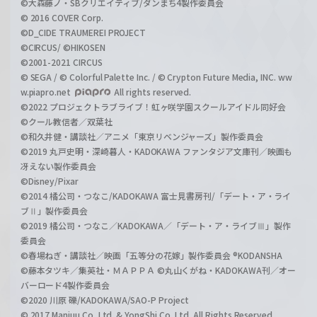
©大森藤ノ・SBクリエイティブ/ダンまち4製作委員会
© 2016 COVER Corp.
©D_CIDE TRAUMEREI PROJECT
©CIRCUS/ ©HIKOSEN
©2001-2021 CIRCUS
© SEGA / © Colorful Palette Inc. / © Crypton Future Media, INC. ww
w.piapro.net
All rights reserved.
©2022 プロジェクトラブライブ！虹ヶ咲学園スクールアイドル同好会
©クール教信者／双葉社
©和久井健・講談社／アニメ「東京リベンジャーズ」製作委員会
©2019 丸戸史明・深崎暮人・KADOKAWA ファンタジア文庫刊／映画も
冴えない製作委員会
©Disney/Pixar
©2014 橘公司・つなこ/KADOKAWA 富士見書房刊/「デート・ア・ライ
ブⅡ」製作委員会
©2019 橘公司・つなこ／KADOKAWA／「デート・ア・ライブⅢ」製作
委員会
©春場ねぎ・講談社／映画「五等分の花嫁」製作委員会 ®KODANSHA
©藤本タツキ／集英社・ＭＡＰＰＡ ©丸山くがね・KADOKAWA刊／オー
バーロード4製作委員会
©2020 川原 礫/KADOKAWA/SAO-P Project
© 2017 Manjuu Co.,Ltd. & YongShi Co.,Ltd. All Rights Reserved.