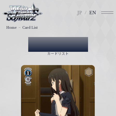
メ
ヴ
ニ
ァ
JP
EN
ュ
イ
ー
ス
Home
Card List
シ
ュ
Card List
ヴ
ァ
カードリスト
ル
ツ
｜
W
e
i
ß
S
c
h