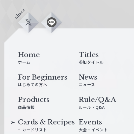
Share
X
L
i
n
e
Home
Titles
ホーム
参加タイトル
For Beginners
News
はじめての方へ
ニュース
Products
Rule/Q&A
商品情報
ルール・Q&A
Cards & Recipes
Events
カードリスト
大会・イベント