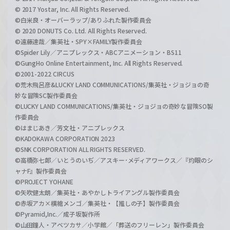
© 2017 Yostar, Inc. All Rights Reserved.
©白米良・オーバーラップ/ありふれた製作委員会
© 2020 DONUTS Co. Ltd. All Rights Reserved.
©遠藤達哉／集英社・SPY×FAMILY製作委員会
©Spider Lily／アニプレックス・ABCアニメーション・BS11
©GungHo Online Entertainment, Inc. All Rights Reserved.
©2001-2022 CIRCUS
©荒木飛呂彦&LUCKY LAND COMMUNICATIONS/集英社・ジョジョの奇
妙な冒険SC製作委員会
©LUCKY LAND COMMUNICATIONS/集英社・ジョジョの奇妙な冒険SO製
作委員会
©はまじあき／芳文社・アニプレックス
©KADOKAWA CORPORATION 2023
©SNK CORPORATION ALL RIGHTS RESERVED.
©高橋弥七郎／いとうのいぢ／アスキー･メディアワークス／『灼眼のシ
ャナF』製作委員会
©PROJECT YOHANE
©矢吹健太朗／集英社・あやかしトライアングル製作委員会
©赤坂アカ×横槍メンゴ／集英社・【推しの子】製作委員会
©Pyramid,Inc.／成子坂製作所
©山田鐘人・アベツカサ／小学館／「葬送のフリーレン」製作委員会