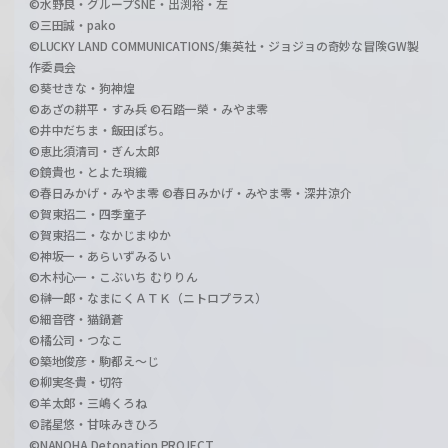
©水野良・グループSNE・出渕裕・左
©三田誠・pako
©LUCKY LAND COMMUNICATIONS/集英社・ジョジョの奇妙な冒険GW製
作委員会
©葵せきな・狗神煌
©あざの耕平・すみ兵 ©石踏一榮・みやま零
©井中だちま・飯田ぽち。
©恵比須清司・ぎん太郎
©鏡貴也・とよた瑣織
©春日みかげ・みやま零 ©春日みかげ・みやま零・深井涼介
©賀東招二・四季童子
©賀東招二・なかじまゆか
©神坂一・あらいずみるい
©木村心一・こぶいち むりりん
©榊一郎・なまにくＡＴＫ（ニトロプラス）
©細音啓・猫鍋蒼
©橘公司・つなこ
©築地俊彦・駒都え～じ
©柳実冬貴・切符
©羊太郎・三嶋くろね
©諸星悠・甘味みきひろ
©NANOHA Detonation PROJECT