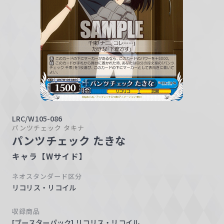
w
a
r
z
LRC/W105-086
パンツチェック タキナ
パンツチェック たきな
キャラ【Wサイド】
ネオスタンダード区分
リコリス・リコイル
収録商品
[ブースターパック] リコリス・リコイル