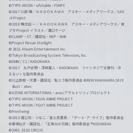
©TYPE-MOON・ufotable・FSNPC
©2017 川原 礫／ＫＡＤＯＫＡＷＡ アスキー・メディアワークス／SAO
-A Project
©2018 鴨志田 一／ＫＡＤＯＫＡＷＡ アスキー・メディアワークス／青
ブタ Project イラスト／溝口ケージ
©CLAMP・ST／講談社・NEP・NHK
©Project Revue Starlight
© 2021 Ateam Entertainment Inc.
©Tokyo Broadcasting System Television, Inc.
©DMM / C2 / KADOKAWA
©2017 丸戸史明・深崎暮人・KADOKAWA ファンタジア文庫刊／冴
えない♭な製作委員会
©川上泰樹・伏瀬・講談社／転スラ製作委員会 ©REKI KAWAHARA 2019
illust：abec
©AZONE INTERNATIONAL・acus/アサルトリリィプロジェクト
©TYPE-MOON / FGO6 ANIME PROJECT
©TYPE-MOON / FGO7 ANIME PROJECT
©Frontwing
©2013 橘公司・つなこ／富士見書房／「デート･ア･ライブ」製作委員会
©春場ねぎ・講談社／「五等分の花嫁」製作委員会 ®KODANSHA
©2001-2020 CIRCUS