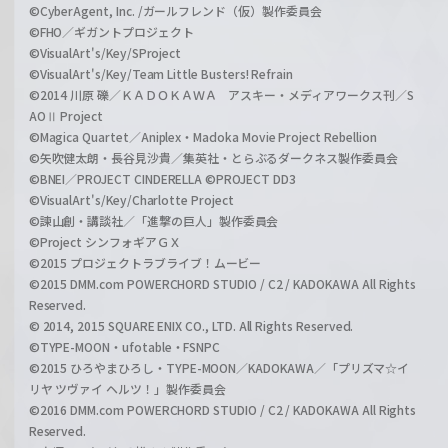
©CyberAgent, Inc. /ガールフレンド（仮）製作委員会
©FHO／ギガントプロジェクト
©VisualArt's/Key/SProject
©VisualArt's/Key/Team Little Busters! Refrain
©2014 川原 礫／ＫＡＤＯＫＡＷＡ アスキー・メディアワークス刊／S
AOⅡ Project
©Magica Quartet／Aniplex・Madoka Movie Project Rebellion
©矢吹健太朗・長谷見沙貴／集英社・とらぶるダークネス製作委員会
©BNEI／PROJECT CINDERELLA ©PROJECT DD3
©VisualArt's/Key/Charlotte Project
©諫山創・講談社／「進撃の巨人」製作委員会
©Project シンフォギアＧＸ
©2015 プロジェクトラブライブ！ムービー
©2015 DMM.com POWERCHORD STUDIO / C2 / KADOKAWA All Rights
Reserved.
© 2014, 2015 SQUARE ENIX CO., LTD. All Rights Reserved.
©TYPE-MOON・ufotable・FSNPC
©2015 ひろやまひろし・TYPE-MOON／KADOKAWA／「プリズマ☆イ
リヤ ツヴァイ ヘルツ！」製作委員会
©2016 DMM.com POWERCHORD STUDIO / C2 / KADOKAWA All Rights
Reserved.