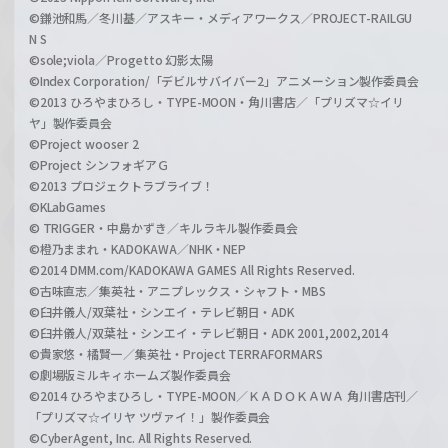
©鎌池和馬／冬川基／アスキー・メディアワークス／PROJECT-RAILGU
N S
©sole;viola／Progetto 幻影太陽
©Index Corporation/「デビルサバイバー2」アニメーション製作委員会
©2013 ひろやまひろし・TYPE-MOON・角川書店／「プリズマ☆イリ
ヤ」製作委員会
©Project wooser 2
©Project シンフォギアＧ
©2013 プロジェクトラブライブ！
©KLabGames
© TRIGGER・中島かずき／キルラキル製作委員会
©橙乃ままれ・KADOKAWA／NHK・NEP
©2014 DMM.com/KADOKAWA GAMES All Rights Reserved.
©古味直志／集英社・アニプレックス・シャフト・MBS
©臼井儀人/双葉社・シンエイ・テレビ朝日・ADK
©臼井儀人/双葉社・シンエイ・テレビ朝日・ADK 2001,2002,2014
©貴家悠・橘賢一／集英社・Project TERRAFORMARS
©劇場版ミルキィホームズ製作委員会
©2014 ひろやまひろし・TYPE-MOON／ＫＡＤＯＫＡＷＡ 角川書店刊／
「プリズマ☆イリヤ ツヴァイ！」製作委員会
©CyberAgent, Inc. All Rights Reserved.