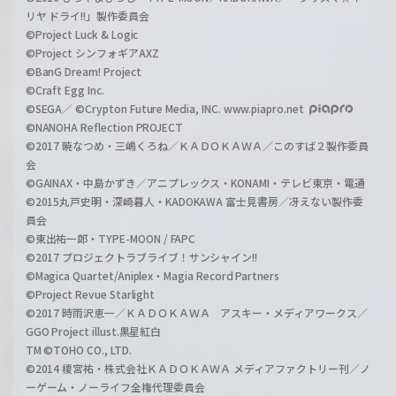
リヤ ドライ!!」製作委員会
©Project Luck & Logic
©Project シンフォギアAXZ
©BanG Dream! Project
©Craft Egg Inc.
©SEGA／ ©Crypton Future Media, INC. www.piapro.net
©NANOHA Reflection PROJECT
©2017 暁なつめ・三嶋くろね／ＫＡＤＯＫＡＷＡ／このすば２製作委員
会
©GAINAX・中島かずき／アニプレックス・KONAMI・テレビ東京・電通
©2015丸戸史明・深崎暮人・KADOKAWA 富士見書房／冴えない製作委
員会
©東出祐一郎・TYPE-MOON / FAPC
©2017 プロジェクトラブライブ！サンシャイン!!
©Magica Quartet/Aniplex・Magia Record Partners
©Project Revue Starlight
©2017 時雨沢恵一／ＫＡＤＯＫＡＷＡ アスキー・メディアワークス／
GGO Project illust.黒星紅白
TM ©TOHO CO., LTD.
©2014 榎宮祐・株式会社ＫＡＤＯＫＡＷＡ メディアファクトリー刊／ノ
ーゲーム・ノーライフ全権代理委員会