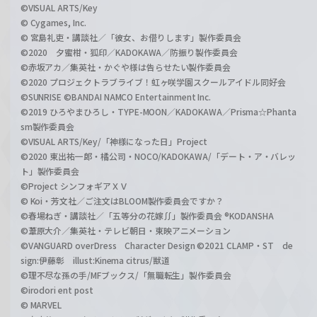
©VISUAL ARTS/Key
© Cygames, Inc.
© 宮島礼吏・講談社／「彼女、お借りします」製作委員会
©2020 夕蜜柑・狐印／KADOKAWA／防振り製作委員会
©赤坂アカ／集英社・かぐや様は告らせたい製作委員会
©2020 プロジェクトラブライブ！虹ヶ咲学園スクールアイドル同好会
©SUNRISE ©BANDAI NAMCO Entertainment Inc.
©2019 ひろやまひろし・TYPE-MOON／KADOKAWA／Prisma☆Phanta
sm製作委員会
©VISUAL ARTS/Key/「神様になった日」Project
©2020 東出祐一郎・橘公司・NOCO/KADOKAWA/「デート・ア・バレッ
ト」製作委員会
©Project シンフォギアＸＶ
© Koi・芳文社／ご注文はBLOOM製作委員会ですか？
©春場ねぎ・講談社／「五等分の花嫁∬」製作委員会 ®KODANSHA
©葦原大介／集英社・テレビ朝日・東映アニメーション
©VANGUARD overDress Character Design ©2021 CLAMP・ST de
sign:伊藤彰 illust:Kinema citrus/獣道
©理不尽な孫の手/MFブックス/「無職転生」製作委員会
©irodori ent post
© MARVEL