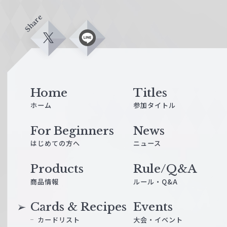
Share
X
L
i
n
e
Home
Titles
ホーム
参加タイトル
For Beginners
News
はじめての方へ
ニュース
Products
Rule/Q&A
商品情報
ルール・Q&A
Cards & Recipes
Events
カードリスト
大会・イベント