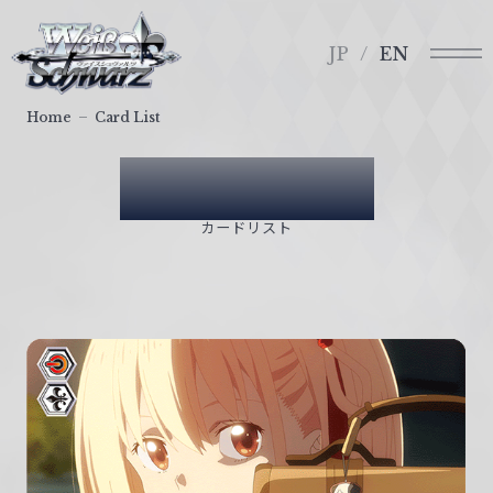
メ
ヴ
ニ
ァ
JP
EN
ュ
イ
ー
ス
Home
Card List
シ
ュ
Card List
ヴ
ァ
カードリスト
ル
ツ
｜
W
e
i
ß
S
c
h