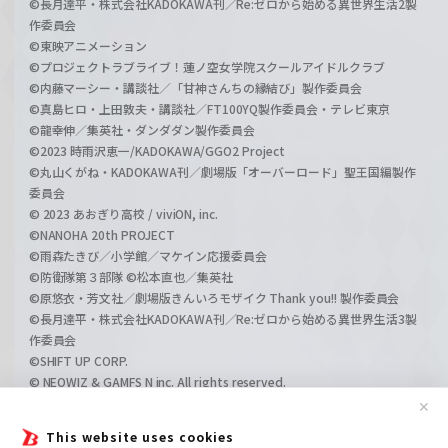
©長月達平・株式会社KADOKAWA刊／Re:ゼロから始める異世界生活2製
作委員会
©東映アニメーション
©プロジェクトラブライブ！蓮ノ空女学院スクールアイドルクラブ
©内藤マーシー・講談社／「甘神さんちの縁結び」製作委員会
©真島ヒロ・上田敦夫・講談社／FT100YQ製作委員会・テレビ東京
©龍幸伸／集英社・ダンダダン製作委員会
©2023 時雨沢恵一/KADOKAWA/GGO2 Project
©丸山くがね・KADOKAWA刊／劇場版「オーバーロード」聖王国編製作
委員会
© 2023 あおぎり高校 / viviON, inc.
©NANOHA 20th PROJECT
©雨森たきび／小学館／マケイン応援委員会
©防衛隊第３部隊 ©松本直也／集英社
©原悠衣・芳文社／劇場版きんいろモザイク Thank you!! 製作委員会
©長月達平・株式会社KADOKAWA刊／Re:ゼロから始める異世界生活3製
作委員会
©SHIFT UP CORP.
© NEOWIZ & GAMFS N inc. All rights reserved.
©ATLUS. ©SEGA.
✕
©GIRLS und PANZER Projekt
This website uses cookies
©GIRLS und PANZER Film Projekt