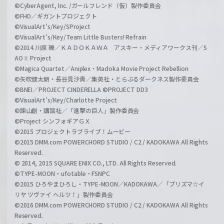
©CyberAgent, Inc. /ガールフレンド（仮）製作委員会
©FHO／ギガントプロジェクト
©VisualArt's/Key/SProject
©VisualArt's/Key/Team Little Busters! Refrain
©2014 川原 礫／ＫＡＤＯＫＡＷＡ アスキー・メディアワークス刊／S
AOⅡ Project
©Magica Quartet／Aniplex・Madoka Movie Project Rebellion
©矢吹健太朗・長谷見沙貴／集英社・とらぶるダークネス製作委員会
©BNEI／PROJECT CINDERELLA ©PROJECT DD3
©VisualArt's/Key/Charlotte Project
©諫山創・講談社／「進撃の巨人」製作委員会
©Project シンフォギアＧＸ
©2015 プロジェクトラブライブ！ムービー
©2015 DMM.com POWERCHORD STUDIO / C2 / KADOKAWA All Rights
Reserved.
© 2014, 2015 SQUARE ENIX CO., LTD. All Rights Reserved.
©TYPE-MOON・ufotable・FSNPC
©2015 ひろやまひろし・TYPE-MOON／KADOKAWA／「プリズマ☆イ
リヤ ツヴァイ ヘルツ！」製作委員会
©2016 DMM.com POWERCHORD STUDIO / C2 / KADOKAWA All Rights
Reserved.