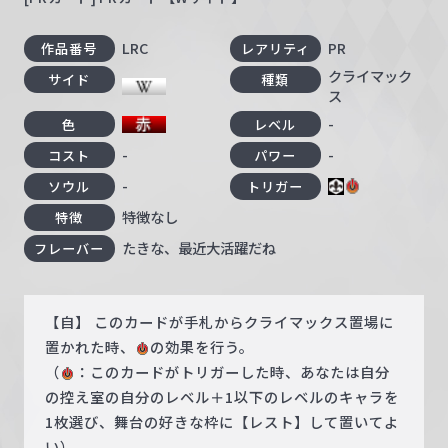
LRC
PR
作品番号
レアリティ
クライマック
サイド
種類
ス
-
色
レベル
-
-
コスト
パワー
-
ソウル
トリガー
特徴なし
特徴
たきな、最近大活躍だね
フレーバー
【自】 このカードが手札からクライマックス置場に
置かれた時、
の効果を行う。
（
：このカードがトリガーした時、あなたは自分
の控え室の自分のレベル＋1以下のレベルのキャラを
1枚選び、舞台の好きな枠に【レスト】して置いてよ
い）