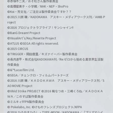
©赤塚不二夫／おそ松さん製作委員会
©高橋留美子・小学館／NHK・NEP・ShoPro
©Koi・芳文社／ご注文は製作委員会ですか？？
©2015 川原 礫／KADOKAWA アスキー・メディアワークス刊／AWIB P
roject
©2016 プロジェクトラブライブ！サンシャイン!!
©BanG Dream! Project
©VisualArt's/Key/Rewrite Project
©ATLUS ©SEGA All rights reserved.
©2015 CIRCUS
©TRIGGER・岡田麿里／キズナイーバー製作委員会
©長月達平・株式会社KADOKAWA刊／Re:ゼロから始める異世界生活製
作委員会
©&™Lucasfilm Ltd.
©SEGA／チェンクロ・フィルムパートナーズ
©2016 川原 礫／ＫＡＤＯＫＡＷＡ アスキー・メディアワークス刊／S
AO MOVIE Project
©ViVid Strike PROJECT ©2016 暁なつめ・三嶋くろね／ＫＡＤＯＫＡ
ＷＡ／このすば製作委員会
©ミルキィFFPN製作委員会
© Pokelabo, Inc. ©けものフレンズプロジェクト/KFPA
©2016 ひろやまひろし・TYPE-MOON／KADOKAWA／「プリズマ☆イ