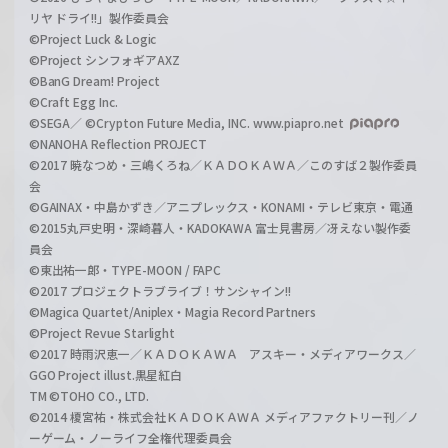
リヤ ドライ!!」製作委員会
©Project Luck & Logic
©Project シンフォギアAXZ
©BanG Dream! Project
©Craft Egg Inc.
©SEGA／ ©Crypton Future Media, INC. www.piapro.net
©NANOHA Reflection PROJECT
©2017 暁なつめ・三嶋くろね／ＫＡＤＯＫＡＷＡ／このすば２製作委員
会
©GAINAX・中島かずき／アニプレックス・KONAMI・テレビ東京・電通
©2015丸戸史明・深崎暮人・KADOKAWA 富士見書房／冴えない製作委
員会
©東出祐一郎・TYPE-MOON / FAPC
©2017 プロジェクトラブライブ！サンシャイン!!
©Magica Quartet/Aniplex・Magia Record Partners
©Project Revue Starlight
©2017 時雨沢恵一／ＫＡＤＯＫＡＷＡ アスキー・メディアワークス／
GGO Project illust.黒星紅白
TM ©TOHO CO., LTD.
©2014 榎宮祐・株式会社ＫＡＤＯＫＡＷＡ メディアファクトリー刊／ノ
ーゲーム・ノーライフ全権代理委員会