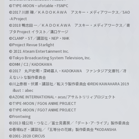
©TYPE-MOON・ufotable・FSNPC
©2017 川原 礫／ＫＡＤＯＫＡＷＡ アスキー・メディアワークス／SAO
-A Project
©2018 鴨志田 一／ＫＡＤＯＫＡＷＡ アスキー・メディアワークス／青
ブタ Project イラスト／溝口ケージ
©CLAMP・ST／講談社・NEP・NHK
©Project Revue Starlight
© 2021 Ateam Entertainment Inc.
©Tokyo Broadcasting System Television, Inc.
©DMM / C2 / KADOKAWA
©2017 丸戸史明・深崎暮人・KADOKAWA ファンタジア文庫刊／冴
えない♭な製作委員会
©川上泰樹・伏瀬・講談社／転スラ製作委員会 ©REKI KAWAHARA 2019
illust：abec
©AZONE INTERNATIONAL・acus/アサルトリリィプロジェクト
©TYPE-MOON / FGO6 ANIME PROJECT
©TYPE-MOON / FGO7 ANIME PROJECT
©Frontwing
©2013 橘公司・つなこ／富士見書房／「デート･ア･ライブ」製作委員会
©春場ねぎ・講談社／「五等分の花嫁」製作委員会 ®KODANSHA
©2001-2020 CIRCUS