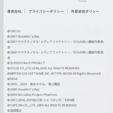
e
S
O
運営会社
プライバシーポリシー
外部送信ポリシー
c
f
h
f
w
i
a
©CIRCUS
c
©2007 VisualArt's/Key
r
i
©2007 ヤマグチノボル･メディアファクトリー／ゼロの使い魔製作委員
z
会
a
©2008 ヤマグチノボル･メディアファクトリー／ゼロの使い魔製作委員
l
会
C
©なのはStrikerS PROJECT
h
©ATLUS CO.,LTD.1996,2006 ALL RIGHTS RESERVED.
a
©NIPPON ICHI SOFTWARE INC. ©TYPE-MOON All Rights Reserved.
n
©SEGA
©2005、2009 美水かがみ／角川書店
n
©2008 VisualArt's/Key
e
©2009 Nitroplus/Project Phantom
l
©2007,2008,2009谷川流･いとうのいぢ／
SOS団
©CAPCOM CO., LTD. 2009 ALL RIGHTS RESERVED.
©窪岡俊之