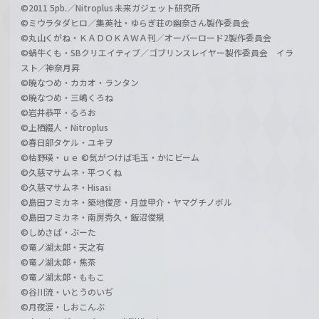
©2011 5pb.／Nitroplus 未来ガジェット研究所
©ミウラタダヒロ／集英社・ゆらぎ荘の幽奈さん製作委員会
©丸山くがね・ＫＡＤＯＫＡＷＡ刊／オーバーロード2製作委員会
©蝸牛くも・SBクリエイティブ／ゴブリンスレイヤー製作委員会 イラ
スト／神奈月昇
©暁なつめ・カカオ・ランタン
©暁なつめ・三嶋くろね
©岩井恭平・るろお
©上栖綴人・Nitroplus
©春日部タケル・ユキヲ
©枯野瑛・ｕｅ ©気がつけば毛玉・かにビーム
©久慈マサムネ・平つくね
©久慈マサムネ・Hisasi
©島田フミカネ・築地俊彦・月並甲介・ヤマグチノボル
©島田フミカネ・南房秀久・飯沼俊規
©しめさば・ぶーた
©竜ノ湖太郎・天之有
©竜ノ湖太郎・焦茶
©竜ノ湖太郎・ももこ
©谷川流・いとうのいぢ
©月夜涙・しおこんぶ