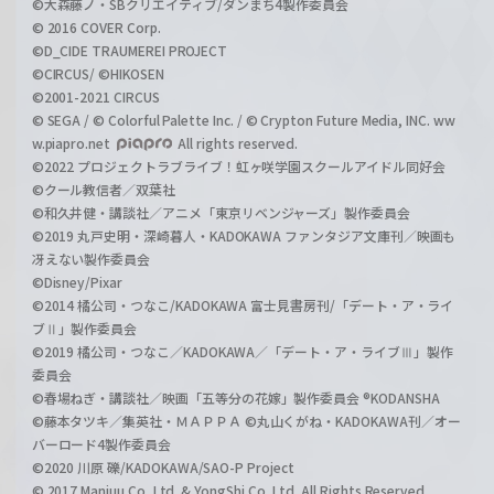
©大森藤ノ・SBクリエイティブ/ダンまち4製作委員会
© 2016 COVER Corp.
©D_CIDE TRAUMEREI PROJECT
©CIRCUS/ ©HIKOSEN
©2001-2021 CIRCUS
© SEGA / © Colorful Palette Inc. / © Crypton Future Media, INC. ww
w.piapro.net
All rights reserved.
©2022 プロジェクトラブライブ！虹ヶ咲学園スクールアイドル同好会
©クール教信者／双葉社
©和久井健・講談社／アニメ「東京リベンジャーズ」製作委員会
©2019 丸戸史明・深崎暮人・KADOKAWA ファンタジア文庫刊／映画も
冴えない製作委員会
©Disney/Pixar
©2014 橘公司・つなこ/KADOKAWA 富士見書房刊/「デート・ア・ライ
ブⅡ」製作委員会
©2019 橘公司・つなこ／KADOKAWA／「デート・ア・ライブⅢ」製作
委員会
©春場ねぎ・講談社／映画「五等分の花嫁」製作委員会 ®KODANSHA
©藤本タツキ／集英社・ＭＡＰＰＡ ©丸山くがね・KADOKAWA刊／オー
バーロード4製作委員会
©2020 川原 礫/KADOKAWA/SAO-P Project
© 2017 Manjuu Co.,Ltd. & YongShi Co.,Ltd. All Rights Reserved.