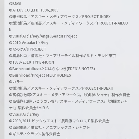
©BNGI
©ATLUS CO.,LTD. 1996,2008
©鎌池和馬／アスキー・メディアワークス／PROJECT-INDEX
©鎌池和馬／冬川基／アスキー・メディアワークス／PROJECT-RAILGU
N
©VisualArt's/Key/Angel Beats! Project
©2010 Visualart's/Key
©なのはA's PROJECT
©真島ヒロ／講談社・フェアリーテイル製作ギルド・テレビ東京
©1999-2010 TYPE-MOON
©Bushiroad illust:たにはらなつき(EDEN'S NOTES)
©Bushiroad/Project MILKY HOLMES
©カラー
©鎌池和馬／アスキー・メディアワークス／PROJECT-INDEX II
©高橋弥七郎/アスキー・メディアワークス/『灼眼のシャナ』製作委員会
©高橋弥七郎/いとうのいぢ/アスキー・メディアワークス/『灼眼のシャ
ナII』製作委員会/ＭＢＳ
©VisualArt's/Key
©2009,2011 ビックウエスト／劇場版マクロスＦ製作委員会
©西尾維新／講談社・アニプレックス・シャフト
©ギルティクラウン製作委員会