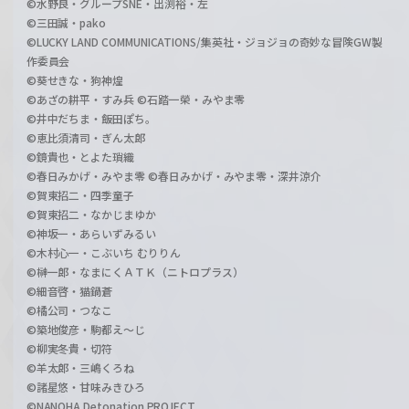
©水野良・グループSNE・出渕裕・左
©三田誠・pako
©LUCKY LAND COMMUNICATIONS/集英社・ジョジョの奇妙な冒険GW製
作委員会
©葵せきな・狗神煌
©あざの耕平・すみ兵 ©石踏一榮・みやま零
©井中だちま・飯田ぽち。
©恵比須清司・ぎん太郎
©鏡貴也・とよた瑣織
©春日みかげ・みやま零 ©春日みかげ・みやま零・深井涼介
©賀東招二・四季童子
©賀東招二・なかじまゆか
©神坂一・あらいずみるい
©木村心一・こぶいち むりりん
©榊一郎・なまにくＡＴＫ（ニトロプラス）
©細音啓・猫鍋蒼
©橘公司・つなこ
©築地俊彦・駒都え～じ
©柳実冬貴・切符
©羊太郎・三嶋くろね
©諸星悠・甘味みきひろ
©NANOHA Detonation PROJECT