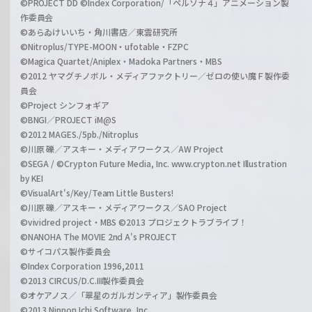
©PROJECT DD ©Index Corporation/「ペルソナ４」アニメーション製
作委員会
©あらゐけいいち・角川書店／東雲研究所
©Nitroplus/TYPE-MOON・ufotable・FZPC
©Magica Quartet/Aniplex・Madoka Partners・MBS
©2012 ヤマグチノボル・メディアファクトリー／ゼロの使い魔Ｆ製作委
員会
©Project シンフォギア
©BNGI／PROJECT iM@S
©2012 MAGES./5pb./Nitroplus
©川原 礫／アスキー・メディアワークス／AW Project
©SEGA / ©Crypton Future Media, Inc. www.crypton.net Illustration
by KEI
©VisualArt's/Key/Team Little Busters!
©川原 礫／アスキー・メディアワークス／SAO Project
©vividred project・MBS ©2013 プロジェクトラブライブ！
©NANOHA The MOVIE 2nd A's PROJECT
©サイコパス製作委員会
©Index Corporation 1996,2011
©2013 CIRCUS/D.C.III製作委員会
©オケアノス／「翠星のガルガンティア」製作委員会
©2013 Nippon Ichi Software, Inc.