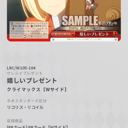
w
a
r
z
LRC/W105-104
ウレシイプレゼント
嬉しいプレゼント
クライマックス【Wサイド】
ネオスタンダード区分
リコリス・リコイル
収録商品
[PRカード] PRカード【Wサイド】