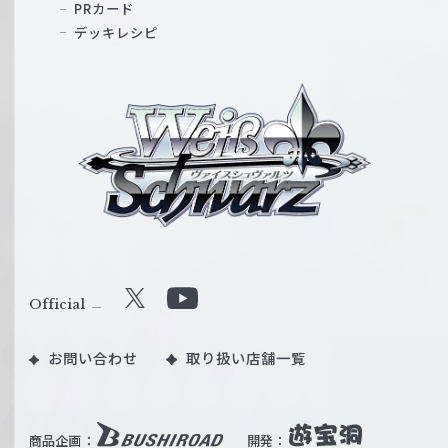
PRカード
デッキレシピ
ヴ
ァ
イ
ス
シ
ュ
ヴ
ァ
ル
Official
X
Y
ツ
o
｜
お問い合わせ
取り扱い店舗一覧
u
W
T
e
u
i
b
商品企画：
開発：
ß