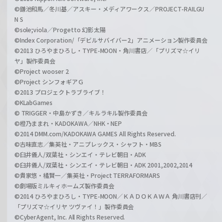
©鎌池和馬／冬川基／アスキー・メディアワークス／PROJECT-RAILGU
N S
©sole;viola／Progetto 幻影太陽
©Index Corporation/「デビルサバイバー2」アニメーション製作委員会
©2013 ひろやまひろし・TYPE-MOON・角川書店／「プリズマ☆イリ
ヤ」製作委員会
©Project wooser 2
©Project シンフォギアＧ
©2013 プロジェクトラブライブ！
©KLabGames
© TRIGGER・中島かずき／キルラキル製作委員会
©橙乃ままれ・KADOKAWA／NHK・NEP
©2014 DMM.com/KADOKAWA GAMES All Rights Reserved.
©古味直志／集英社・アニプレックス・シャフト・MBS
©臼井儀人/双葉社・シンエイ・テレビ朝日・ADK
©臼井儀人/双葉社・シンエイ・テレビ朝日・ADK 2001,2002,2014
©貴家悠・橘賢一／集英社・Project TERRAFORMARS
©劇場版ミルキィホームズ製作委員会
©2014 ひろやまひろし・TYPE-MOON／ＫＡＤＯＫＡＷＡ 角川書店刊／
「プリズマ☆イリヤ ツヴァイ！」製作委員会
©CyberAgent, Inc. All Rights Reserved.