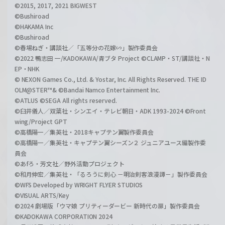
©2015, 2017, 2021 BIGWEST
©Bushiroad
©HAKAMA Inc
©Bushiroad
©春場ねぎ・講談社／「五等分の花嫁∽」製作委員会
©2022 鴨志田 一/KADOKAWA/青ブタ Project ©CLAMP・ST/講談社・N
EP・NHK
© NEXON Games Co., Ltd. & Yostar, Inc. All Rights Reserved. THE ID
OLM@STER™& ©Bandai Namco Entertainment Inc.
©ATLUS ©SEGA All rights reserved.
©臼井儀人／双葉社・シンエイ・テレビ朝日・ADK 1993-2024 ©Front
wing/Project GPT
©高橋陽一／集英社・2018キャプテン翼製作委員会
©高橋陽一／集英社・キャプテン翼シーズン２ ジュニアユース編製作委
員会
©あfろ・芳文社／野外活動プロジェクト
©和月伸宏／集英社・「るろうに剣心 －明治剣客浪漫譚－」製作委員会
©WFS Developed by WRIGHT FLYER STUDIOS
©VISUAL ARTS/Key
©2024 劇場版「ウマ娘 プリティーダービー 新時代の扉」製作委員会
©KADOKAWA CORPORATION 2024