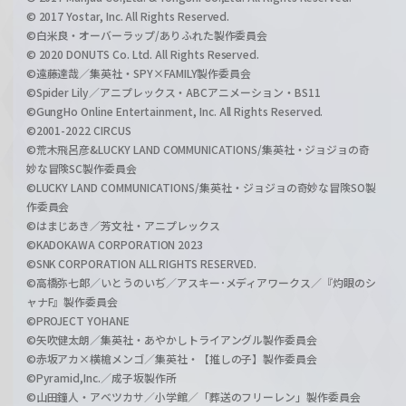
© 2017 Yostar, Inc. All Rights Reserved.
©白米良・オーバーラップ/ありふれた製作委員会
© 2020 DONUTS Co. Ltd. All Rights Reserved.
©遠藤達哉／集英社・SPY×FAMILY製作委員会
©Spider Lily／アニプレックス・ABCアニメーション・BS11
©GungHo Online Entertainment, Inc. All Rights Reserved.
©2001-2022 CIRCUS
©荒木飛呂彦&LUCKY LAND COMMUNICATIONS/集英社・ジョジョの奇
妙な冒険SC製作委員会
©LUCKY LAND COMMUNICATIONS/集英社・ジョジョの奇妙な冒険SO製
作委員会
©はまじあき／芳文社・アニプレックス
©KADOKAWA CORPORATION 2023
©SNK CORPORATION ALL RIGHTS RESERVED.
©高橋弥七郎／いとうのいぢ／アスキー･メディアワークス／『灼眼のシ
ャナF』製作委員会
©PROJECT YOHANE
©矢吹健太朗／集英社・あやかしトライアングル製作委員会
©赤坂アカ×横槍メンゴ／集英社・【推しの子】製作委員会
©Pyramid,Inc.／成子坂製作所
©山田鐘人・アベツカサ／小学館／「葬送のフリーレン」製作委員会