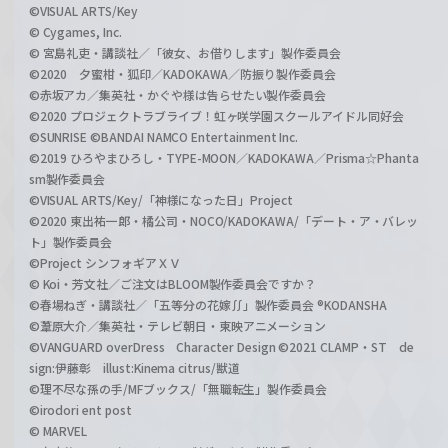
©VISUAL ARTS/Key
© Cygames, Inc.
© 宮島礼吏・講談社／「彼女、お借りします」製作委員会
©2020 夕蜜柑・狐印／KADOKAWA／防振り製作委員会
©赤坂アカ／集英社・かぐや様は告らせたい製作委員会
©2020 プロジェクトラブライブ！虹ヶ咲学園スクールアイドル同好会
©SUNRISE ©BANDAI NAMCO Entertainment Inc.
©2019 ひろやまひろし・TYPE-MOON／KADOKAWA／Prisma☆Phanta
sm製作委員会
©VISUAL ARTS/Key/「神様になった日」Project
©2020 東出祐一郎・橘公司・NOCO/KADOKAWA/「デート・ア・バレッ
ト」製作委員会
©Project シンフォギアＸＶ
© Koi・芳文社／ご注文はBLOOM製作委員会ですか？
©春場ねぎ・講談社／「五等分の花嫁∬」製作委員会 ®KODANSHA
©葦原大介／集英社・テレビ朝日・東映アニメーション
©VANGUARD overDress Character Design ©2021 CLAMP・ST de
sign:伊藤彰 illust:Kinema citrus/獣道
©理不尽な孫の手/MFブックス/「無職転生」製作委員会
©irodori ent post
© MARVEL