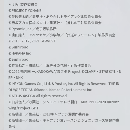
ャナF』製作委員会
©PROJECT YOHANE
©矢吹健太朗／集英社・あやかしトライアングル製作委員会
©赤坂アカ×横槍メンゴ／集英社・【推しの子】製作委員会
©Pyramid,Inc.／成子坂製作所
©山田鐘人・アベツカサ／小学館／「葬送のフリーレン」製作委員会
©2015, 2017, 2021 BIGWEST
©Bushiroad
©HAKAMA Inc
©Bushiroad
©春場ねぎ・講談社／「五等分の花嫁∽」製作委員会
©2022 鴨志田 一/KADOKAWA/青ブタ Project ©CLAMP・ST/講談社・N
EP・NHK
© NEXON Games Co., Ltd. & Yostar, Inc. All Rights Reserved. THE ID
OLM@STER™& ©Bandai Namco Entertainment Inc.
©ATLUS ©SEGA All rights reserved.
©臼井儀人／双葉社・シンエイ・テレビ朝日・ADK 1993-2024 ©Front
wing/Project GPT
©高橋陽一／集英社・2018キャプテン翼製作委員会
©高橋陽一／集英社・キャプテン翼シーズン２ ジュニアユース編製作委
員会