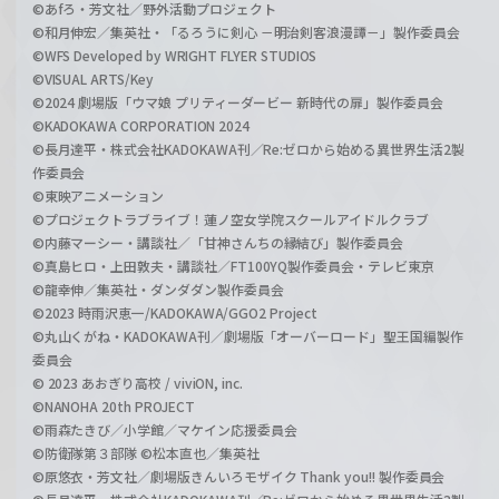
©あfろ・芳文社／野外活動プロジェクト
©和月伸宏／集英社・「るろうに剣心 －明治剣客浪漫譚－」製作委員会
©WFS Developed by WRIGHT FLYER STUDIOS
©VISUAL ARTS/Key
©2024 劇場版「ウマ娘 プリティーダービー 新時代の扉」製作委員会
©KADOKAWA CORPORATION 2024
©長月達平・株式会社KADOKAWA刊／Re:ゼロから始める異世界生活2製
作委員会
©東映アニメーション
©プロジェクトラブライブ！蓮ノ空女学院スクールアイドルクラブ
©内藤マーシー・講談社／「甘神さんちの縁結び」製作委員会
©真島ヒロ・上田敦夫・講談社／FT100YQ製作委員会・テレビ東京
©龍幸伸／集英社・ダンダダン製作委員会
©2023 時雨沢恵一/KADOKAWA/GGO2 Project
©丸山くがね・KADOKAWA刊／劇場版「オーバーロード」聖王国編製作
委員会
© 2023 あおぎり高校 / viviON, inc.
©NANOHA 20th PROJECT
©雨森たきび／小学館／マケイン応援委員会
©防衛隊第３部隊 ©松本直也／集英社
©原悠衣・芳文社／劇場版きんいろモザイク Thank you!! 製作委員会