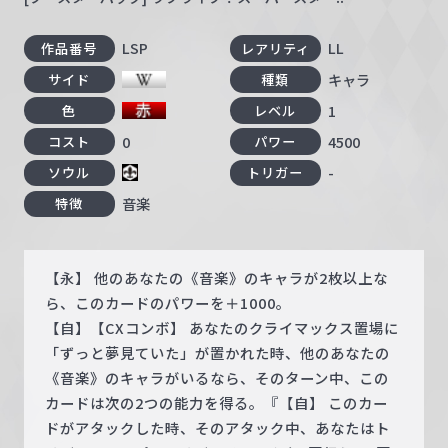
LSP
LL
作品番号
レアリティ
キャラ
サイド
種類
1
色
レベル
0
4500
コスト
パワー
-
ソウル
トリガー
音楽
特徴
【永】 他のあなたの《音楽》のキャラが2枚以上な
ら、このカードのパワーを＋1000。
【自】【CXコンボ】 あなたのクライマックス置場に
「ずっと夢見ていた」が置かれた時、他のあなたの
《音楽》のキャラがいるなら、そのターン中、この
カードは次の2つの能力を得る。『【自】 このカー
ドがアタックした時、そのアタック中、あなたはト