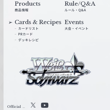
Products
Rule/Q&A
商品情報
ルール・Q&A
Cards & Recipes
Events
カードリスト
大会・イベント
PRカード
デッキレシピ
ヴ
ァ
イ
ス
シ
ュ
ヴ
ァ
ル
Official
X
Y