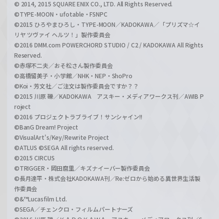
© 2014, 2015 SQUARE ENIX CO., LTD. All Rights Reserved.
©TYPE-MOON・ufotable・FSNPC
©2015 ひろやまひろし・TYPE-MOON／KADOKAWA／「プリズマ☆イ
リヤ ツヴァイ ヘルツ！」製作委員会
©2016 DMM.com POWERCHORD STUDIO / C2 / KADOKAWA All Rights
Reserved.
©赤塚不二夫／おそ松さん製作委員会
©高橋留美子・小学館／NHK・NEP・ShoPro
©Koi・芳文社／ご注文は製作委員会ですか？？
©2015 川原 礫／KADOKAWA アスキー・メディアワークス刊／AWIB P
roject
©2016 プロジェクトラブライブ！サンシャイン!!
©BanG Dream! Project
©VisualArt's/Key/Rewrite Project
©ATLUS ©SEGA All rights reserved.
©2015 CIRCUS
©TRIGGER・岡田麿里／キズナイーバー製作委員会
©長月達平・株式会社KADOKAWA刊／Re:ゼロから始める異世界生活製
作委員会
©&™Lucasfilm Ltd.
©SEGA／チェンクロ・フィルムパートナーズ