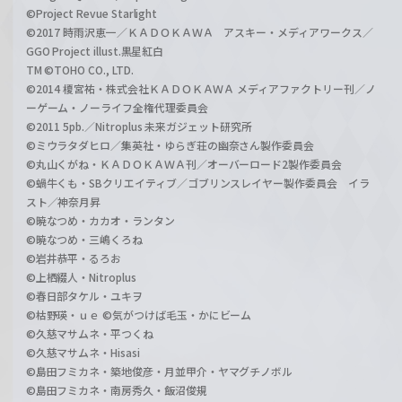
©Project Revue Starlight
©2017 時雨沢恵一／ＫＡＤＯＫＡＷＡ アスキー・メディアワークス／
GGO Project illust.黒星紅白
TM ©TOHO CO., LTD.
©2014 榎宮祐・株式会社ＫＡＤＯＫＡＷＡ メディアファクトリー刊／ノ
ーゲーム・ノーライフ全権代理委員会
©2011 5pb.／Nitroplus 未来ガジェット研究所
©ミウラタダヒロ／集英社・ゆらぎ荘の幽奈さん製作委員会
©丸山くがね・ＫＡＤＯＫＡＷＡ刊／オーバーロード2製作委員会
©蝸牛くも・SBクリエイティブ／ゴブリンスレイヤー製作委員会 イラ
スト／神奈月昇
©暁なつめ・カカオ・ランタン
©暁なつめ・三嶋くろね
©岩井恭平・るろお
©上栖綴人・Nitroplus
©春日部タケル・ユキヲ
©枯野瑛・ｕｅ ©気がつけば毛玉・かにビーム
©久慈マサムネ・平つくね
©久慈マサムネ・Hisasi
©島田フミカネ・築地俊彦・月並甲介・ヤマグチノボル
©島田フミカネ・南房秀久・飯沼俊規