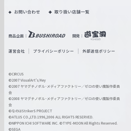
ツ
o
｜
お問い合わせ
取り扱い店舗一覧
u
W
T
e
u
i
b
商品企画：
開発：
ß
e
S
O
運営会社
プライバシーポリシー
外部送信ポリシー
c
f
h
f
w
i
a
©CIRCUS
c
©2007 VisualArt's/Key
r
i
©2007 ヤマグチノボル･メディアファクトリー／ゼロの使い魔製作委員
z
会
a
©2008 ヤマグチノボル･メディアファクトリー／ゼロの使い魔製作委員
l
会
C
©なのはStrikerS PROJECT
h
©ATLUS CO.,LTD.1996,2006 ALL RIGHTS RESERVED.
a
©NIPPON ICHI SOFTWARE INC. ©TYPE-MOON All Rights Reserved.
n
©SEGA