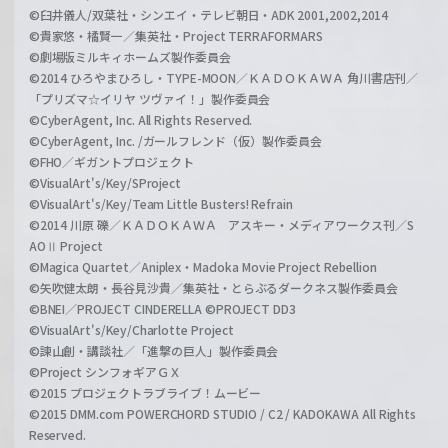
©臼井儀人/双葉社・シンエイ・テレビ朝日・ADK 2001,2002,2014
©貴家悠・橘賢一／集英社・Project TERRAFORMARS
©劇場版ミルキィホームズ製作委員会
©2014 ひろやまひろし・TYPE-MOON／ＫＡＤＯＫＡＷＡ 角川書店刊／
「プリズマ☆イリヤ ツヴァイ！」製作委員会
©CyberAgent, Inc. All Rights Reserved.
©CyberAgent, Inc. /ガールフレンド（仮）製作委員会
©FHO／ギガントプロジェクト
©VisualArt's/Key/SProject
©VisualArt's/Key/Team Little Busters! Refrain
©2014 川原 礫／ＫＡＤＯＫＡＷＡ アスキー・メディアワークス刊／S
AOⅡ Project
©Magica Quartet／Aniplex・Madoka Movie Project Rebellion
©矢吹健太朗・長谷見沙貴／集英社・とらぶるダークネス製作委員会
©BNEI／PROJECT CINDERELLA ©PROJECT DD3
©VisualArt's/Key/Charlotte Project
©諫山創・講談社／「進撃の巨人」製作委員会
©Project シンフォギアＧＸ
©2015 プロジェクトラブライブ！ムービー
©2015 DMM.com POWERCHORD STUDIO / C2 / KADOKAWA All Rights
Reserved.