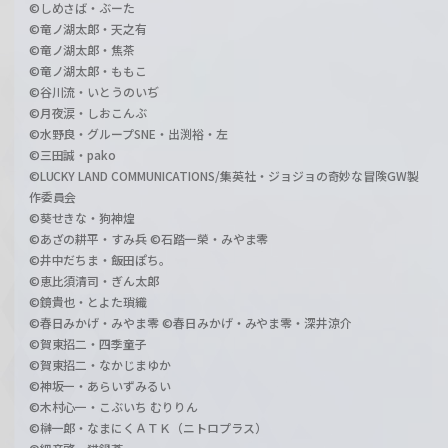
©しめさば・ぶーた
©竜ノ湖太郎・天之有
©竜ノ湖太郎・焦茶
©竜ノ湖太郎・ももこ
©谷川流・いとうのいぢ
©月夜涙・しおこんぶ
©水野良・グループSNE・出渕裕・左
©三田誠・pako
©LUCKY LAND COMMUNICATIONS/集英社・ジョジョの奇妙な冒険GW製
作委員会
©葵せきな・狗神煌
©あざの耕平・すみ兵 ©石踏一榮・みやま零
©井中だちま・飯田ぽち。
©恵比須清司・ぎん太郎
©鏡貴也・とよた瑣織
©春日みかげ・みやま零 ©春日みかげ・みやま零・深井涼介
©賀東招二・四季童子
©賀東招二・なかじまゆか
©神坂一・あらいずみるい
©木村心一・こぶいち むりりん
©榊一郎・なまにくＡＴＫ（ニトロプラス）