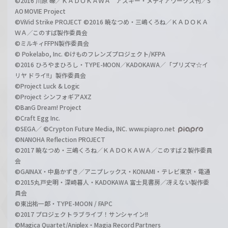
©2016 川原 礫／ＫＡＤＯＫＡＷＡ アスキー・メディアワークス刊／S
AO MOVIE Project
©ViVid Strike PROJECT ©2016 暁なつめ・三嶋くろね／ＫＡＤＯＫＡ
ＷＡ／このすば製作委員会
©ミルキィFFPN製作委員会
© Pokelabo, Inc. ©けものフレンズプロジェクト/KFPA
©2016 ひろやまひろし・TYPE-MOON／KADOKAWA／「プリズマ☆イ
リヤ ドライ!!」製作委員会
©Project Luck & Logic
©Project シンフォギアAXZ
©BanG Dream! Project
©Craft Egg Inc.
©SEGA／ ©Crypton Future Media, INC. www.piapro.net
©NANOHA Reflection PROJECT
©2017 暁なつめ・三嶋くろね／ＫＡＤＯＫＡＷＡ／このすば２製作委員
会
©GAINAX・中島かずき／アニプレックス・KONAMI・テレビ東京・電通
©2015丸戸史明・深崎暮人・KADOKAWA 富士見書房／冴えない製作委
員会
©東出祐一郎・TYPE-MOON / FAPC
©2017 プロジェクトラブライブ！サンシャイン!!
©Magica Quartet/Aniplex・Magia Record Partners