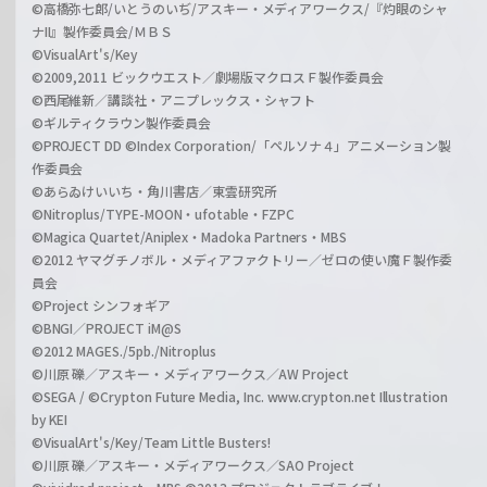
©高橋弥七郎/いとうのいぢ/アスキー・メディアワークス/『灼眼のシャ
ナII』製作委員会/ＭＢＳ
©VisualArt's/Key
©2009,2011 ビックウエスト／劇場版マクロスＦ製作委員会
©西尾維新／講談社・アニプレックス・シャフト
©ギルティクラウン製作委員会
©PROJECT DD ©Index Corporation/「ペルソナ４」アニメーション製
作委員会
©あらゐけいいち・角川書店／東雲研究所
©Nitroplus/TYPE-MOON・ufotable・FZPC
©Magica Quartet/Aniplex・Madoka Partners・MBS
©2012 ヤマグチノボル・メディアファクトリー／ゼロの使い魔Ｆ製作委
員会
©Project シンフォギア
©BNGI／PROJECT iM@S
©2012 MAGES./5pb./Nitroplus
©川原 礫／アスキー・メディアワークス／AW Project
©SEGA / ©Crypton Future Media, Inc. www.crypton.net Illustration
by KEI
©VisualArt's/Key/Team Little Busters!
©川原 礫／アスキー・メディアワークス／SAO Project