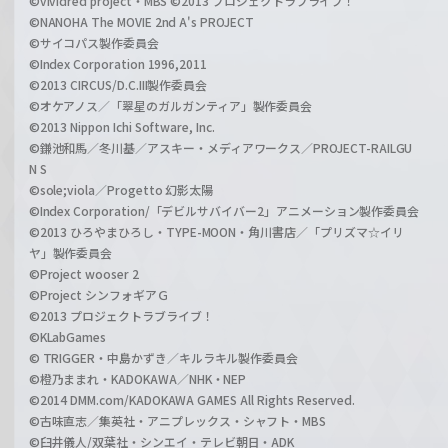
©vividred project・MBS ©2013 プロジェクトラブライブ！
©NANOHA The MOVIE 2nd A's PROJECT
©サイコパス製作委員会
©Index Corporation 1996,2011
©2013 CIRCUS/D.C.III製作委員会
©オケアノス／「翠星のガルガンティア」製作委員会
©2013 Nippon Ichi Software, Inc.
©鎌池和馬／冬川基／アスキー・メディアワークス／PROJECT-RAILGU
N S
©sole;viola／Progetto 幻影太陽
©Index Corporation/「デビルサバイバー2」アニメーション製作委員会
©2013 ひろやまひろし・TYPE-MOON・角川書店／「プリズマ☆イリ
ヤ」製作委員会
©Project wooser 2
©Project シンフォギアＧ
©2013 プロジェクトラブライブ！
©KLabGames
© TRIGGER・中島かずき／キルラキル製作委員会
©橙乃ままれ・KADOKAWA／NHK・NEP
©2014 DMM.com/KADOKAWA GAMES All Rights Reserved.
©古味直志／集英社・アニプレックス・シャフト・MBS
©臼井儀人/双葉社・シンエイ・テレビ朝日・ADK