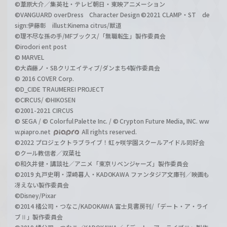
©葦原大介／集英社・テレビ朝日・東映アニメーション
©VANGUARD overDress Character Design ©2021 CLAMP・ST de
sign:伊藤彰 illust:Kinema citrus/獣道
©理不尽な孫の手/MFブックス/「無職転生」製作委員会
©irodori ent post
© MARVEL
©大森藤ノ・SBクリエイティブ/ダンまち4製作委員会
© 2016 COVER Corp.
©D_CIDE TRAUMEREI PROJECT
©CIRCUS/ ©HIKOSEN
©2001-2021 CIRCUS
© SEGA / © Colorful Palette Inc. / © Crypton Future Media, INC. ww
w.piapro.net
All rights reserved.
©2022 プロジェクトラブライブ！虹ヶ咲学園スクールアイドル同好会
©クール教信者／双葉社
©和久井健・講談社／アニメ「東京リベンジャーズ」製作委員会
©2019 丸戸史明・深崎暮人・KADOKAWA ファンタジア文庫刊／映画も
冴えない製作委員会
©Disney/Pixar
©2014 橘公司・つなこ/KADOKAWA 富士見書房刊/「デート・ア・ライ
ブⅡ」製作委員会