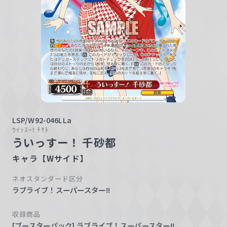
w
a
r
z
LSP/W92-046LLa
ｳｲｯｽｰ! ﾁｻﾄ
ういっすー！ 千砂都
キャラ【Wサイド】
ネオスタンダード区分
ラブライブ！スーパースター!!
収録商品
[ブースターパック] ラブライブ！スーパースター!!