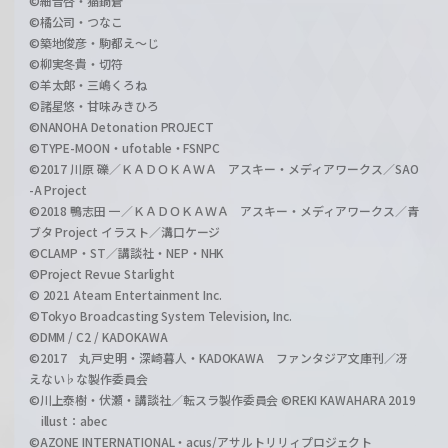
©細音啓・猫鍋蒼
©橘公司・つなこ
©築地俊彦・駒都え～じ
©柳実冬貴・切符
©羊太郎・三嶋くろね
©諸星悠・甘味みきひろ
©NANOHA Detonation PROJECT
©TYPE-MOON・ufotable・FSNPC
©2017 川原 礫／ＫＡＤＯＫＡＷＡ アスキー・メディアワークス／SAO
-A Project
©2018 鴨志田 一／ＫＡＤＯＫＡＷＡ アスキー・メディアワークス／青
ブタ Project イラスト／溝口ケージ
©CLAMP・ST／講談社・NEP・NHK
©Project Revue Starlight
© 2021 Ateam Entertainment Inc.
©Tokyo Broadcasting System Television, Inc.
©DMM / C2 / KADOKAWA
©2017 丸戸史明・深崎暮人・KADOKAWA ファンタジア文庫刊／冴
えない♭な製作委員会
©川上泰樹・伏瀬・講談社／転スラ製作委員会 ©REKI KAWAHARA 2019
illust：abec
©AZONE INTERNATIONAL・acus/アサルトリリィプロジェクト