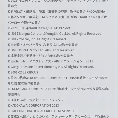
©2019 橘公司・つなこ／KADOKAWA／「デート・ア・ライブⅢ」製作
委員会
©春場ねぎ・講談社／映画「五等分の花嫁」製作委員会 ®KODANSHA
©藤本タツキ／集英社・ＭＡＰＰＡ ©丸山くがね・KADOKAWA刊／オー
バーロード4製作委員会
©2020 川原 礫/KADOKAWA/SAO-P Project
© 2017 Manjuu Co.,Ltd. & YongShi Co.,Ltd. All Rights Reserved.
© 2017 Yostar, Inc. All Rights Reserved.
©白米良・オーバーラップ/ありふれた製作委員会
© 2020 DONUTS Co. Ltd. All Rights Reserved.
©遠藤達哉／集英社・SPY×FAMILY製作委員会
©Spider Lily／アニプレックス・ABCアニメーション・BS11
©GungHo Online Entertainment, Inc. All Rights Reserved.
©2001-2022 CIRCUS
©荒木飛呂彦&LUCKY LAND COMMUNICATIONS/集英社・ジョジョの奇
妙な冒険SC製作委員会
©LUCKY LAND COMMUNICATIONS/集英社・ジョジョの奇妙な冒険SO製
作委員会
©はまじあき／芳文社・アニプレックス
©KADOKAWA CORPORATION 2023
©SNK CORPORATION ALL RIGHTS RESERVED.
©高橋弥七郎／いとうのいぢ／アスキー･メディアワークス／『灼眼のシ