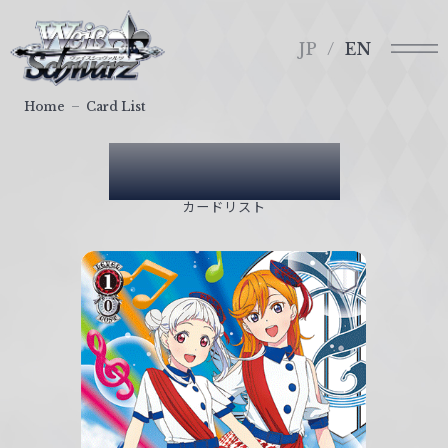
メ
ヴ
ニ
ァ
JP
EN
ュ
イ
ー
ス
Home
Card List
シ
ュ
Card List
ヴ
ァ
カードリスト
ル
ツ
｜
W
e
i
ß
S
c
h