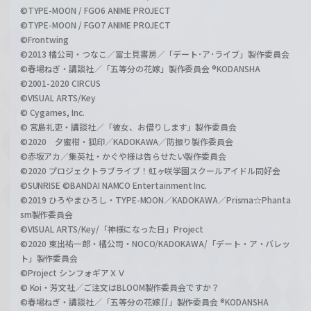
©TYPE-MOON / FGO6 ANIME PROJECT
©TYPE-MOON / FGO7 ANIME PROJECT
©Frontwing
©2013 橘公司・つなこ／富士見書房／「デート･ア･ライブ」製作委員会
©春場ねぎ・講談社／「五等分の花嫁」製作委員会 ®KODANSHA
©2001-2020 CIRCUS
©VISUAL ARTS/Key
© Cygames, Inc.
© 宮島礼吏・講談社／「彼女、お借りします」製作委員会
©2020 夕蜜柑・狐印／KADOKAWA／防振り製作委員会
©赤坂アカ／集英社・かぐや様は告らせたい製作委員会
©2020 プロジェクトラブライブ！虹ヶ咲学園スクールアイドル同好会
©SUNRISE ©BANDAI NAMCO Entertainment Inc.
©2019 ひろやまひろし・TYPE-MOON／KADOKAWA／Prisma☆Phanta
sm製作委員会
©VISUAL ARTS/Key/「神様になった日」Project
©2020 東出祐一郎・橘公司・NOCO/KADOKAWA/「デート・ア・バレッ
ト」製作委員会
©Project シンフォギアＸＶ
© Koi・芳文社／ご注文はBLOOM製作委員会ですか？
©春場ねぎ・講談社／「五等分の花嫁∬」製作委員会 ®KODANSHA