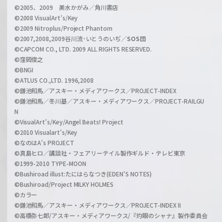
©2005、2009 美水かがみ／角川書店
n
©2008 VisualArt's/Key
e
©2009 Nitroplus/Project Phantom
l
©2007,2008,2009谷川流･いとうのいぢ／
SOS団
©CAPCOM CO., LTD. 2009 ALL RIGHTS RESERVED.
©窪岡俊之
©BNGI
©ATLUS CO.,LTD. 1996,2008
©鎌池和馬／アスキー・メディアワークス／PROJECT-INDEX
©鎌池和馬／冬川基／アスキー・メディアワークス／PROJECT-RAILGU
N
©VisualArt's/Key/Angel Beats! Project
©2010 Visualart's/Key
©なのはA's PROJECT
©真島ヒロ／講談社・フェアリーテイル製作ギルド・テレビ東京
©1999-2010 TYPE-MOON
©Bushiroad illust:たにはらなつき(EDEN'S NOTES)
©Bushiroad/Project MILKY HOLMES
©カラー
©鎌池和馬／アスキー・メディアワークス／PROJECT-INDEX II
©高橋弥七郎/アスキー・メディアワークス/『灼眼のシャナ』製作委員会