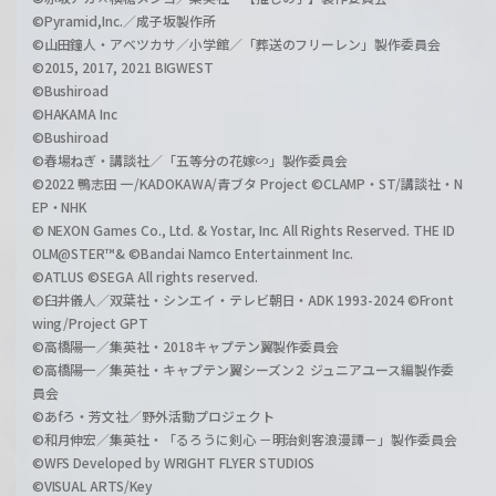
©Pyramid,Inc.／成子坂製作所
©山田鐘人・アベツカサ／小学館／「葬送のフリーレン」製作委員会
©2015, 2017, 2021 BIGWEST
©Bushiroad
©HAKAMA Inc
©Bushiroad
©春場ねぎ・講談社／「五等分の花嫁∽」製作委員会
©2022 鴨志田 一/KADOKAWA/青ブタ Project ©CLAMP・ST/講談社・N
EP・NHK
© NEXON Games Co., Ltd. & Yostar, Inc. All Rights Reserved. THE ID
OLM@STER™& ©Bandai Namco Entertainment Inc.
©ATLUS ©SEGA All rights reserved.
©臼井儀人／双葉社・シンエイ・テレビ朝日・ADK 1993-2024 ©Front
wing/Project GPT
©高橋陽一／集英社・2018キャプテン翼製作委員会
©高橋陽一／集英社・キャプテン翼シーズン２ ジュニアユース編製作委
員会
©あfろ・芳文社／野外活動プロジェクト
©和月伸宏／集英社・「るろうに剣心 －明治剣客浪漫譚－」製作委員会
©WFS Developed by WRIGHT FLYER STUDIOS
©VISUAL ARTS/Key