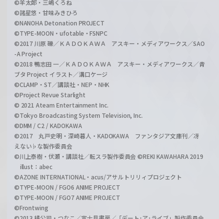
©羊太郎・三嶋くろね
©諸星悠・甘味みきひろ
©NANOHA Detonation PROJECT
©TYPE-MOON・ufotable・FSNPC
©2017 川原 礫／ＫＡＤＯＫＡＷＡ アスキー・メディアワークス／SAO
-A Project
©2018 鴨志田 一／ＫＡＤＯＫＡＷＡ アスキー・メディアワークス／青
ブタ Project イラスト／溝口ケージ
©CLAMP・ST／講談社・NEP・NHK
©Project Revue Starlight
© 2021 Ateam Entertainment Inc.
©Tokyo Broadcasting System Television, Inc.
©DMM / C2 / KADOKAWA
©2017 丸戸史明・深崎暮人・KADOKAWA ファンタジア文庫刊／冴
えない♭な製作委員会
©川上泰樹・伏瀬・講談社／転スラ製作委員会 ©REKI KAWAHARA 2019
illust：abec
©AZONE INTERNATIONAL・acus/アサルトリリィプロジェクト
©TYPE-MOON / FGO6 ANIME PROJECT
©TYPE-MOON / FGO7 ANIME PROJECT
©Frontwing
©2013 橘公司・つなこ／富士見書房／「デート･ア･ライブ」製作委員会