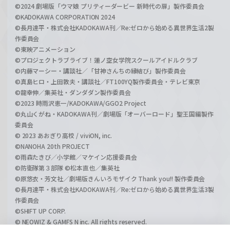
©2024 劇場版「ウマ娘 プリティーダービー 新時代の扉」製作委員会
©KADOKAWA CORPORATION 2024
©長月達平・株式会社KADOKAWA刊／Re:ゼロから始める異世界生活2製
作委員会
©東映アニメーション
©プロジェクトラブライブ！蓮ノ空女学院スクールアイドルクラブ
©内藤マーシー・講談社／「甘神さんちの縁結び」製作委員会
©真島ヒロ・上田敦夫・講談社／FT100YQ製作委員会・テレビ東京
©龍幸伸／集英社・ダンダダン製作委員会
©2023 時雨沢恵一/KADOKAWA/GGO2 Project
©丸山くがね・KADOKAWA刊／劇場版「オーバーロード」聖王国編製作
委員会
© 2023 あおぎり高校 / viviON, inc.
©NANOHA 20th PROJECT
©雨森たきび／小学館／マケイン応援委員会
©防衛隊第３部隊 ©松本直也／集英社
©原悠衣・芳文社／劇場版きんいろモザイク Thank you!! 製作委員会
©長月達平・株式会社KADOKAWA刊／Re:ゼロから始める異世界生活3製
作委員会
©SHIFT UP CORP.
© NEOWIZ & GAMFS N inc. All rights reserved.