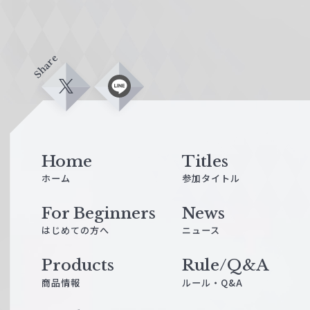
Share
X
L
i
n
e
Home
Titles
ホーム
参加タイトル
For Beginners
News
はじめての方へ
ニュース
Products
Rule/Q&A
商品情報
ルール・Q&A