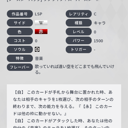
LSP
C
作品番号
レアリティ
キャラ
サイド
種類
0
色
レベル
0
1500
コスト
パワー
-
ソウル
トリガー
音楽
特徴
歌っていれば遠い空をどこまでも飛んでいけ
フレーバー
る。
【自】 このカードが手札から舞台に置かれた時、あ
なたは相手のキャラを1枚選び、次の相手のターンの
終わりまで、次の能力を与える。『【永】 このカー
ドは他の枠に動かせない。』
【自】 このカードがアタックした時、あなたは他の
自分の《音楽》のキャラを1枚選び、そのターン中、