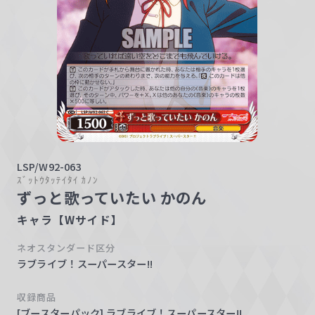
w
a
r
z
LSP/W92-063
ｽﾞｯﾄｳﾀｯﾃｲﾀｲ ｶﾉﾝ
ずっと歌っていたい かのん
キャラ【Wサイド】
ネオスタンダード区分
ラブライブ！スーパースター!!
収録商品
[ブースターパック] ラブライブ！スーパースター!!