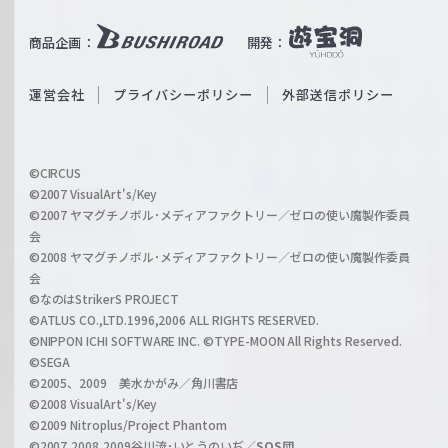
u
i
b
商品企画：
開発：
ß
e
S
O
運営会社
プライバシーポリシー
外部送信ポリシー
c
f
h
f
w
i
a
©CIRCUS
c
©2007 VisualArt's/Key
r
i
©2007 ヤマグチノボル･メディアファクトリー／ゼロの使い魔製作委員
z
会
a
©2008 ヤマグチノボル･メディアファクトリー／ゼロの使い魔製作委員
l
会
C
©なのはStrikerS PROJECT
h
©ATLUS CO.,LTD.1996,2006 ALL RIGHTS RESERVED.
a
©NIPPON ICHI SOFTWARE INC. ©TYPE-MOON All Rights Reserved.
n
©SEGA
©2005、2009 美水かがみ／角川書店
n
©2008 VisualArt's/Key
e
©2009 Nitroplus/Project Phantom
l
©2007,2008,2009谷川流･いとうのいぢ／
SOS団