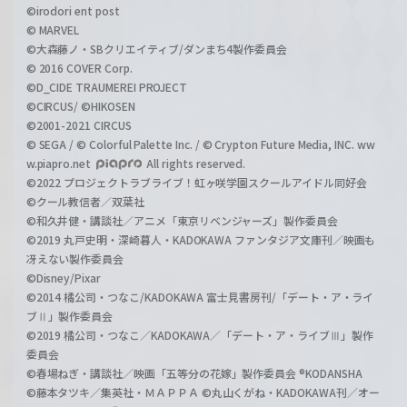
©irodori ent post
© MARVEL
©大森藤ノ・SBクリエイティブ/ダンまち4製作委員会
© 2016 COVER Corp.
©D_CIDE TRAUMEREI PROJECT
©CIRCUS/ ©HIKOSEN
©2001-2021 CIRCUS
© SEGA / © Colorful Palette Inc. / © Crypton Future Media, INC. ww
w.piapro.net
All rights reserved.
©2022 プロジェクトラブライブ！虹ヶ咲学園スクールアイドル同好会
©クール教信者／双葉社
©和久井健・講談社／アニメ「東京リベンジャーズ」製作委員会
©2019 丸戸史明・深崎暮人・KADOKAWA ファンタジア文庫刊／映画も
冴えない製作委員会
©Disney/Pixar
©2014 橘公司・つなこ/KADOKAWA 富士見書房刊/「デート・ア・ライ
ブⅡ」製作委員会
©2019 橘公司・つなこ／KADOKAWA／「デート・ア・ライブⅢ」製作
委員会
©春場ねぎ・講談社／映画「五等分の花嫁」製作委員会 ®KODANSHA
©藤本タツキ／集英社・ＭＡＰＰＡ ©丸山くがね・KADOKAWA刊／オー