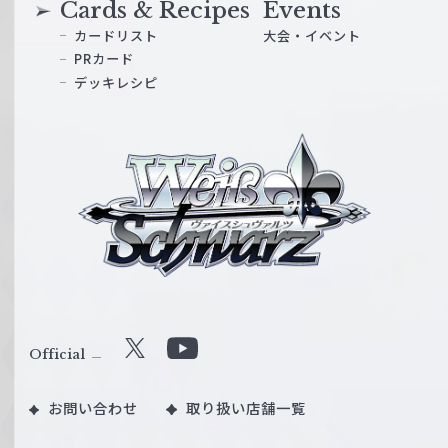
Cards & Recipes
Events
カードリスト
大会・イベント
PRカード
デッキレシピ
ヴ
ァ
イ
ス
シ
ュ
ヴ
ァ
ル
Official
X
Y
ツ
o
｜
お問い合わせ
取り扱い店舗一覧
u
W
T
e