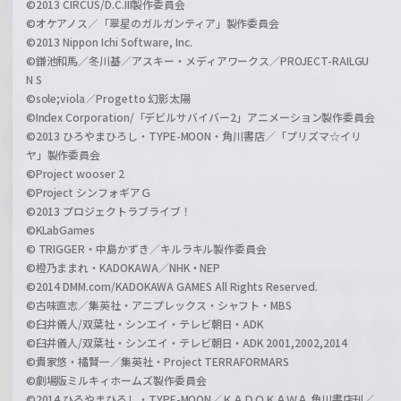
©2013 CIRCUS/D.C.III製作委員会
©オケアノス／「翠星のガルガンティア」製作委員会
©2013 Nippon Ichi Software, Inc.
©鎌池和馬／冬川基／アスキー・メディアワークス／PROJECT-RAILGU
N S
©sole;viola／Progetto 幻影太陽
©Index Corporation/「デビルサバイバー2」アニメーション製作委員会
©2013 ひろやまひろし・TYPE-MOON・角川書店／「プリズマ☆イリ
ヤ」製作委員会
©Project wooser 2
©Project シンフォギアＧ
©2013 プロジェクトラブライブ！
©KLabGames
© TRIGGER・中島かずき／キルラキル製作委員会
©橙乃ままれ・KADOKAWA／NHK・NEP
©2014 DMM.com/KADOKAWA GAMES All Rights Reserved.
©古味直志／集英社・アニプレックス・シャフト・MBS
©臼井儀人/双葉社・シンエイ・テレビ朝日・ADK
©臼井儀人/双葉社・シンエイ・テレビ朝日・ADK 2001,2002,2014
©貴家悠・橘賢一／集英社・Project TERRAFORMARS
©劇場版ミルキィホームズ製作委員会
©2014 ひろやまひろし・TYPE-MOON／ＫＡＤＯＫＡＷＡ 角川書店刊／