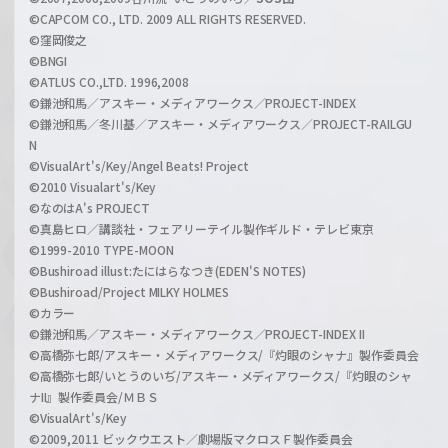
©CAPCOM CO., LTD. 2009 ALL RIGHTS RESERVED.
©窪岡俊之
©BNGI
©ATLUS CO.,LTD. 1996,2008
©鎌池和馬／アスキー・メディアワークス／PROJECT-INDEX
©鎌池和馬／冬川基／アスキー・メディアワークス／PROJECT-RAILGU
N
©VisualArt's/Key/Angel Beats! Project
©2010 Visualart's/Key
©なのはA's PROJECT
©真島ヒロ／講談社・フェアリーテイル製作ギルド・テレビ東京
©1999-2010 TYPE-MOON
©Bushiroad illust:たにはらなつき(EDEN'S NOTES)
©Bushiroad/Project MILKY HOLMES
©カラー
©鎌池和馬／アスキー・メディアワークス／PROJECT-INDEX II
©高橋弥七郎/アスキー・メディアワークス/『灼眼のシャナ』製作委員会
©高橋弥七郎/いとうのいぢ/アスキー・メディアワークス/『灼眼のシャ
ナII』製作委員会/ＭＢＳ
©VisualArt's/Key
©2009,2011 ビックウエスト／劇場版マクロスＦ製作委員会