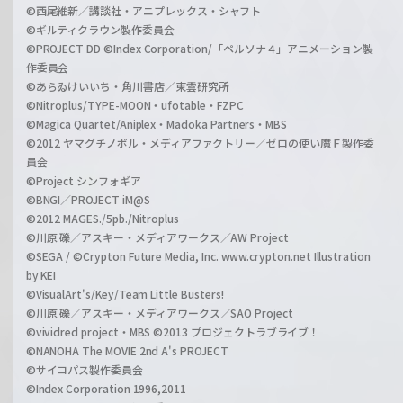
©西尾維新／講談社・アニプレックス・シャフト
©ギルティクラウン製作委員会
©PROJECT DD ©Index Corporation/「ペルソナ４」アニメーション製
作委員会
©あらゐけいいち・角川書店／東雲研究所
©Nitroplus/TYPE-MOON・ufotable・FZPC
©Magica Quartet/Aniplex・Madoka Partners・MBS
©2012 ヤマグチノボル・メディアファクトリー／ゼロの使い魔Ｆ製作委
員会
©Project シンフォギア
©BNGI／PROJECT iM@S
©2012 MAGES./5pb./Nitroplus
©川原 礫／アスキー・メディアワークス／AW Project
©SEGA / ©Crypton Future Media, Inc. www.crypton.net Illustration
by KEI
©VisualArt's/Key/Team Little Busters!
©川原 礫／アスキー・メディアワークス／SAO Project
©vividred project・MBS ©2013 プロジェクトラブライブ！
©NANOHA The MOVIE 2nd A's PROJECT
©サイコパス製作委員会
©Index Corporation 1996,2011