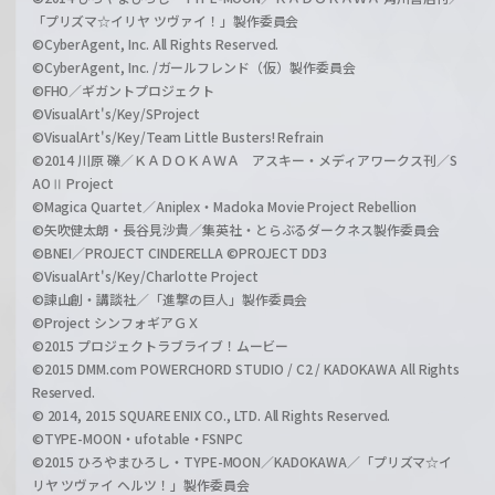
「プリズマ☆イリヤ ツヴァイ！」製作委員会
©CyberAgent, Inc. All Rights Reserved.
©CyberAgent, Inc. /ガールフレンド（仮）製作委員会
©FHO／ギガントプロジェクト
©VisualArt's/Key/SProject
©VisualArt's/Key/Team Little Busters! Refrain
©2014 川原 礫／ＫＡＤＯＫＡＷＡ アスキー・メディアワークス刊／S
AOⅡ Project
©Magica Quartet／Aniplex・Madoka Movie Project Rebellion
©矢吹健太朗・長谷見沙貴／集英社・とらぶるダークネス製作委員会
©BNEI／PROJECT CINDERELLA ©PROJECT DD3
©VisualArt's/Key/Charlotte Project
©諫山創・講談社／「進撃の巨人」製作委員会
©Project シンフォギアＧＸ
©2015 プロジェクトラブライブ！ムービー
©2015 DMM.com POWERCHORD STUDIO / C2 / KADOKAWA All Rights
Reserved.
© 2014, 2015 SQUARE ENIX CO., LTD. All Rights Reserved.
©TYPE-MOON・ufotable・FSNPC
©2015 ひろやまひろし・TYPE-MOON／KADOKAWA／「プリズマ☆イ
リヤ ツヴァイ ヘルツ！」製作委員会