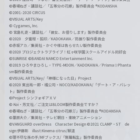
©春場ねぎ・講談社／「五等分の花嫁」製作委員会 ®KODANSHA
©2001-2020 CIRCUS
©VISUAL ARTS/Key
© Cygames, Inc.
© 宮島礼吏・講談社／「彼女、お借りします」製作委員会
©2020 夕蜜柑・狐印／KADOKAWA／防振り製作委員会
©赤坂アカ／集英社・かぐや様は告らせたい製作委員会
©2020 プロジェクトラブライブ！虹ヶ咲学園スクールアイドル同好会
©SUNRISE ©BANDAI NAMCO Entertainment Inc.
©2019 ひろやまひろし・TYPE-MOON／KADOKAWA／Prisma☆Phanta
sm製作委員会
©VISUAL ARTS/Key/「神様になった日」Project
©2020 東出祐一郎・橘公司・NOCO/KADOKAWA/「デート・ア・バレッ
ト」製作委員会
©Project シンフォギアＸＶ
© Koi・芳文社／ご注文はBLOOM製作委員会ですか？
©春場ねぎ・講談社／「五等分の花嫁∬」製作委員会 ®KODANSHA
©葦原大介／集英社・テレビ朝日・東映アニメーション
©VANGUARD overDress Character Design ©2021 CLAMP・ST de
sign:伊藤彰 illust:Kinema citrus/獣道
©理不尽な孫の手/MFブックス/「無職転生」製作委員会