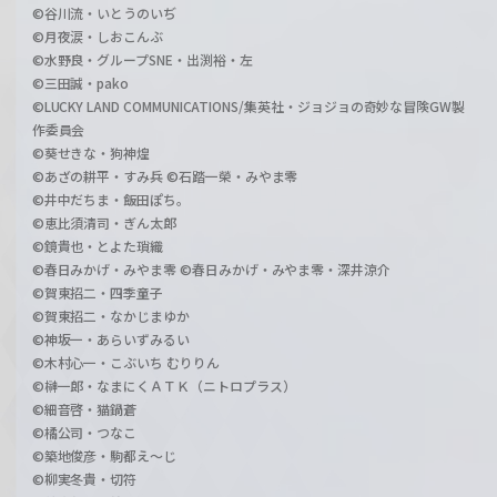
©谷川流・いとうのいぢ
©月夜涙・しおこんぶ
©水野良・グループSNE・出渕裕・左
©三田誠・pako
©LUCKY LAND COMMUNICATIONS/集英社・ジョジョの奇妙な冒険GW製
作委員会
©葵せきな・狗神煌
©あざの耕平・すみ兵 ©石踏一榮・みやま零
©井中だちま・飯田ぽち。
©恵比須清司・ぎん太郎
©鏡貴也・とよた瑣織
©春日みかげ・みやま零 ©春日みかげ・みやま零・深井涼介
©賀東招二・四季童子
©賀東招二・なかじまゆか
©神坂一・あらいずみるい
©木村心一・こぶいち むりりん
©榊一郎・なまにくＡＴＫ（ニトロプラス）
©細音啓・猫鍋蒼
©橘公司・つなこ
©築地俊彦・駒都え～じ
©柳実冬貴・切符