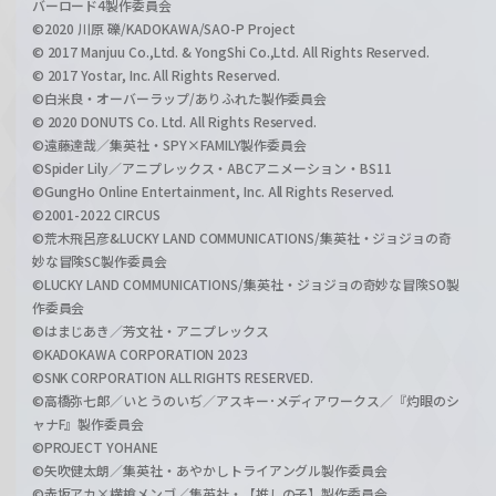
バーロード4製作委員会
©2020 川原 礫/KADOKAWA/SAO-P Project
© 2017 Manjuu Co.,Ltd. & YongShi Co.,Ltd. All Rights Reserved.
© 2017 Yostar, Inc. All Rights Reserved.
©白米良・オーバーラップ/ありふれた製作委員会
© 2020 DONUTS Co. Ltd. All Rights Reserved.
©遠藤達哉／集英社・SPY×FAMILY製作委員会
©Spider Lily／アニプレックス・ABCアニメーション・BS11
©GungHo Online Entertainment, Inc. All Rights Reserved.
©2001-2022 CIRCUS
©荒木飛呂彦&LUCKY LAND COMMUNICATIONS/集英社・ジョジョの奇
妙な冒険SC製作委員会
©LUCKY LAND COMMUNICATIONS/集英社・ジョジョの奇妙な冒険SO製
作委員会
©はまじあき／芳文社・アニプレックス
©KADOKAWA CORPORATION 2023
©SNK CORPORATION ALL RIGHTS RESERVED.
©高橋弥七郎／いとうのいぢ／アスキー･メディアワークス／『灼眼のシ
ャナF』製作委員会
©PROJECT YOHANE
©矢吹健太朗／集英社・あやかしトライアングル製作委員会
©赤坂アカ×横槍メンゴ／集英社・【推しの子】製作委員会