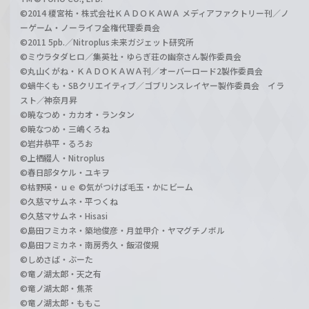
©2014 榎宮祐・株式会社ＫＡＤＯＫＡＷＡ メディアファクトリー刊／ノ
ーゲーム・ノーライフ全権代理委員会
©2011 5pb.／Nitroplus 未来ガジェット研究所
©ミウラタダヒロ／集英社・ゆらぎ荘の幽奈さん製作委員会
©丸山くがね・ＫＡＤＯＫＡＷＡ刊／オーバーロード2製作委員会
©蝸牛くも・SBクリエイティブ／ゴブリンスレイヤー製作委員会 イラ
スト／神奈月昇
©暁なつめ・カカオ・ランタン
©暁なつめ・三嶋くろね
©岩井恭平・るろお
©上栖綴人・Nitroplus
©春日部タケル・ユキヲ
©枯野瑛・ｕｅ ©気がつけば毛玉・かにビーム
©久慈マサムネ・平つくね
©久慈マサムネ・Hisasi
©島田フミカネ・築地俊彦・月並甲介・ヤマグチノボル
©島田フミカネ・南房秀久・飯沼俊規
©しめさば・ぶーた
©竜ノ湖太郎・天之有
©竜ノ湖太郎・焦茶
©竜ノ湖太郎・ももこ