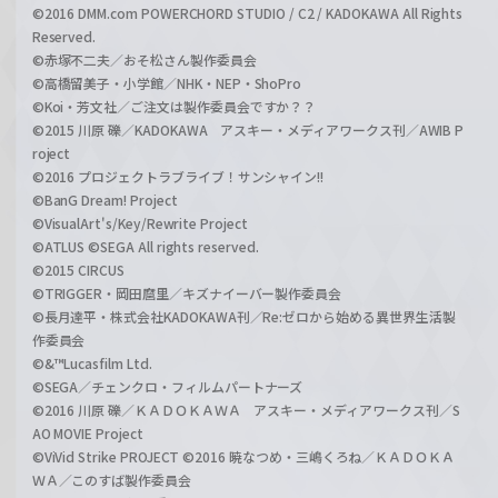
©2016 DMM.com POWERCHORD STUDIO / C2 / KADOKAWA All Rights
Reserved.
©赤塚不二夫／おそ松さん製作委員会
©高橋留美子・小学館／NHK・NEP・ShoPro
©Koi・芳文社／ご注文は製作委員会ですか？？
©2015 川原 礫／KADOKAWA アスキー・メディアワークス刊／AWIB P
roject
©2016 プロジェクトラブライブ！サンシャイン!!
©BanG Dream! Project
©VisualArt's/Key/Rewrite Project
©ATLUS ©SEGA All rights reserved.
©2015 CIRCUS
©TRIGGER・岡田麿里／キズナイーバー製作委員会
©長月達平・株式会社KADOKAWA刊／Re:ゼロから始める異世界生活製
作委員会
©&™Lucasfilm Ltd.
©SEGA／チェンクロ・フィルムパートナーズ
©2016 川原 礫／ＫＡＤＯＫＡＷＡ アスキー・メディアワークス刊／S
AO MOVIE Project
©ViVid Strike PROJECT ©2016 暁なつめ・三嶋くろね／ＫＡＤＯＫＡ
ＷＡ／このすば製作委員会