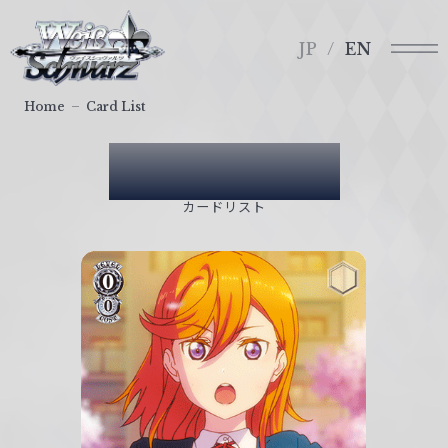
メ
ヴ
ニ
ァ
JP
EN
ュ
イ
ー
ス
Home
Card List
シ
ュ
Card List
ヴ
ァ
カードリスト
ル
ツ
｜
W
e
i
ß
S
c
h