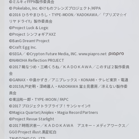
©ミルキィFFPN製作委員会
© Pokelabo, Inc. ©けものフレンズプロジェクト/KFPA
©2016 ひろやまひろし・TYPE-MOON／KADOKAWA／「プリズマ☆イ
リヤ ドライ!!」製作委員会
©Project Luck & Logic
©Project シンフォギアAXZ
©BanG Dream! Project
©Craft Egg Inc.
©SEGA／ ©Crypton Future Media, INC. www.piapro.net
©NANOHA Reflection PROJECT
©2017 暁なつめ・三嶋くろね／ＫＡＤＯＫＡＷＡ／このすば２製作委員
会
©GAINAX・中島かずき／アニプレックス・KONAMI・テレビ東京・電通
©2015丸戸史明・深崎暮人・KADOKAWA 富士見書房／冴えない製作委
員会
©東出祐一郎・TYPE-MOON / FAPC
©2017 プロジェクトラブライブ！サンシャイン!!
©Magica Quartet/Aniplex・Magia Record Partners
©Project Revue Starlight
©2017 時雨沢恵一／ＫＡＤＯＫＡＷＡ アスキー・メディアワークス／
GGO Project illust.黒星紅白
TM ©TOHO CO., LTD.