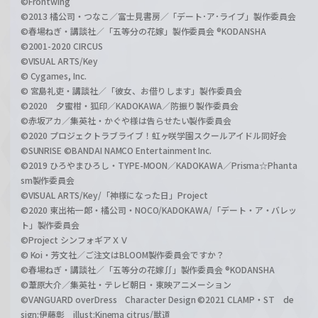
©Frontwing
©2013 橘公司・つなこ／富士見書房／「デート･ア･ライブ」製作委員会
©春場ねぎ・講談社／「五等分の花嫁」製作委員会 ®KODANSHA
©2001-2020 CIRCUS
©VISUAL ARTS/Key
© Cygames, Inc.
© 宮島礼吏・講談社／「彼女、お借りします」製作委員会
©2020 夕蜜柑・狐印／KADOKAWA／防振り製作委員会
©赤坂アカ／集英社・かぐや様は告らせたい製作委員会
©2020 プロジェクトラブライブ！虹ヶ咲学園スクールアイドル同好会
©SUNRISE ©BANDAI NAMCO Entertainment Inc.
©2019 ひろやまひろし・TYPE-MOON／KADOKAWA／Prisma☆Phanta
sm製作委員会
©VISUAL ARTS/Key/「神様になった日」Project
©2020 東出祐一郎・橘公司・NOCO/KADOKAWA/「デート・ア・バレッ
ト」製作委員会
©Project シンフォギアＸＶ
© Koi・芳文社／ご注文はBLOOM製作委員会ですか？
©春場ねぎ・講談社／「五等分の花嫁∬」製作委員会 ®KODANSHA
©葦原大介／集英社・テレビ朝日・東映アニメーション
©VANGUARD overDress Character Design ©2021 CLAMP・ST de
sign:伊藤彰 illust:Kinema citrus/獣道