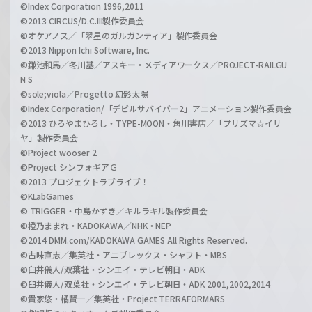
©Index Corporation 1996,2011
©2013 CIRCUS/D.C.III製作委員会
©オケアノス／「翠星のガルガンティア」製作委員会
©2013 Nippon Ichi Software, Inc.
©鎌池和馬／冬川基／アスキー・メディアワークス／PROJECT-RAILGU
N S
©sole;viola／Progetto 幻影太陽
©Index Corporation/「デビルサバイバー2」アニメーション製作委員会
©2013 ひろやまひろし・TYPE-MOON・角川書店／「プリズマ☆イリ
ヤ」製作委員会
©Project wooser 2
©Project シンフォギアＧ
©2013 プロジェクトラブライブ！
©KLabGames
© TRIGGER・中島かずき／キルラキル製作委員会
©橙乃ままれ・KADOKAWA／NHK・NEP
©2014 DMM.com/KADOKAWA GAMES All Rights Reserved.
©古味直志／集英社・アニプレックス・シャフト・MBS
©臼井儀人/双葉社・シンエイ・テレビ朝日・ADK
©臼井儀人/双葉社・シンエイ・テレビ朝日・ADK 2001,2002,2014
©貴家悠・橘賢一／集英社・Project TERRAFORMARS