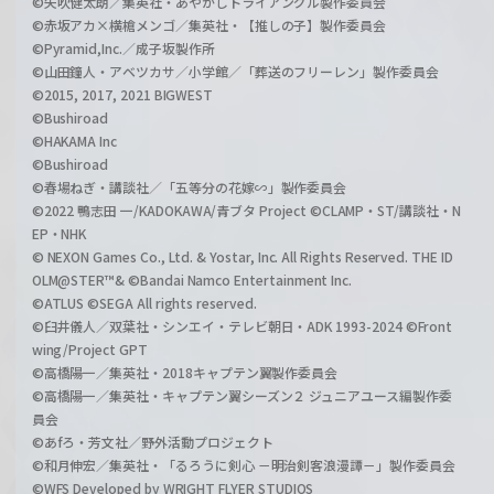
©矢吹健太朗／集英社・あやかしトライアングル製作委員会
©赤坂アカ×横槍メンゴ／集英社・【推しの子】製作委員会
©Pyramid,Inc.／成子坂製作所
©山田鐘人・アベツカサ／小学館／「葬送のフリーレン」製作委員会
©2015, 2017, 2021 BIGWEST
©Bushiroad
©HAKAMA Inc
©Bushiroad
©春場ねぎ・講談社／「五等分の花嫁∽」製作委員会
©2022 鴨志田 一/KADOKAWA/青ブタ Project ©CLAMP・ST/講談社・N
EP・NHK
© NEXON Games Co., Ltd. & Yostar, Inc. All Rights Reserved. THE ID
OLM@STER™& ©Bandai Namco Entertainment Inc.
©ATLUS ©SEGA All rights reserved.
©臼井儀人／双葉社・シンエイ・テレビ朝日・ADK 1993-2024 ©Front
wing/Project GPT
©高橋陽一／集英社・2018キャプテン翼製作委員会
©高橋陽一／集英社・キャプテン翼シーズン２ ジュニアユース編製作委
員会
©あfろ・芳文社／野外活動プロジェクト
©和月伸宏／集英社・「るろうに剣心 －明治剣客浪漫譚－」製作委員会
©WFS Developed by WRIGHT FLYER STUDIOS