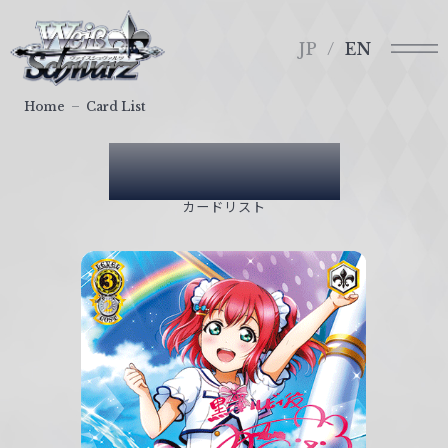
メ
ヴ
ニ
ァ
JP
EN
ュ
イ
ー
ス
Home
Card List
シ
ュ
Card List
ヴ
ァ
カードリスト
ル
ツ
｜
W
e
i
ß
S
c
h