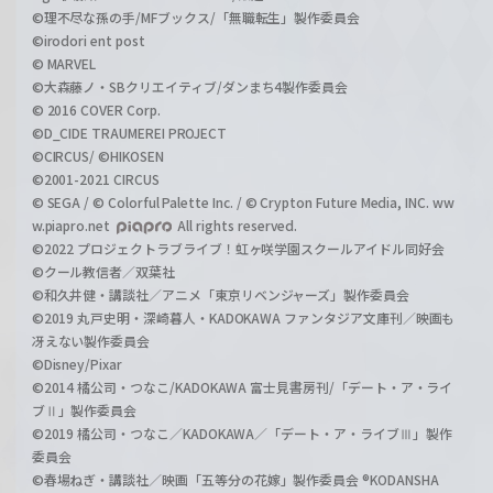
©理不尽な孫の手/MFブックス/「無職転生」製作委員会
©irodori ent post
© MARVEL
©大森藤ノ・SBクリエイティブ/ダンまち4製作委員会
© 2016 COVER Corp.
©D_CIDE TRAUMEREI PROJECT
©CIRCUS/ ©HIKOSEN
©2001-2021 CIRCUS
© SEGA / © Colorful Palette Inc. / © Crypton Future Media, INC. ww
w.piapro.net
All rights reserved.
©2022 プロジェクトラブライブ！虹ヶ咲学園スクールアイドル同好会
©クール教信者／双葉社
©和久井健・講談社／アニメ「東京リベンジャーズ」製作委員会
©2019 丸戸史明・深崎暮人・KADOKAWA ファンタジア文庫刊／映画も
冴えない製作委員会
©Disney/Pixar
©2014 橘公司・つなこ/KADOKAWA 富士見書房刊/「デート・ア・ライ
ブⅡ」製作委員会
©2019 橘公司・つなこ／KADOKAWA／「デート・ア・ライブⅢ」製作
委員会
©春場ねぎ・講談社／映画「五等分の花嫁」製作委員会 ®KODANSHA