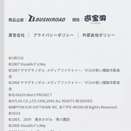
T
e
u
i
b
商品企画：
開発：
ß
e
S
O
運営会社
プライバシーポリシー
外部送信ポリシー
c
f
h
f
w
i
a
©CIRCUS
c
©2007 VisualArt's/Key
r
i
©2007 ヤマグチノボル･メディアファクトリー／ゼロの使い魔製作委員
z
会
a
©2008 ヤマグチノボル･メディアファクトリー／ゼロの使い魔製作委員
l
会
C
©なのはStrikerS PROJECT
h
©ATLUS CO.,LTD.1996,2006 ALL RIGHTS RESERVED.
a
©NIPPON ICHI SOFTWARE INC. ©TYPE-MOON All Rights Reserved.
n
©SEGA
©2005、2009 美水かがみ／角川書店
n
©2008 VisualArt's/Key
e