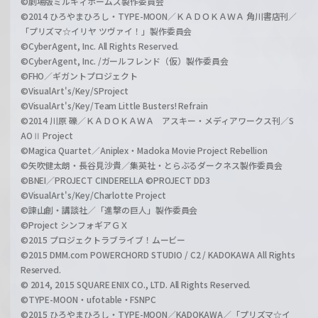
©劇場版ミルキィホームズ製作委員会
©2014 ひろやまひろし・TYPE-MOON／ＫＡＤＯＫＡＷＡ 角川書店刊／
「プリズマ☆イリヤ ツヴァイ！」製作委員会
©CyberAgent, Inc. All Rights Reserved.
©CyberAgent, Inc. /ガールフレンド（仮）製作委員会
©FHO／ギガントプロジェクト
©VisualArt's/Key/SProject
©VisualArt's/Key/Team Little Busters! Refrain
©2014 川原 礫／ＫＡＤＯＫＡＷＡ アスキー・メディアワークス刊／S
AOⅡ Project
©Magica Quartet／Aniplex・Madoka Movie Project Rebellion
©矢吹健太朗・長谷見沙貴／集英社・とらぶるダークネス製作委員会
©BNEI／PROJECT CINDERELLA ©PROJECT DD3
©VisualArt's/Key/Charlotte Project
©諫山創・講談社／「進撃の巨人」製作委員会
©Project シンフォギアＧＸ
©2015 プロジェクトラブライブ！ムービー
©2015 DMM.com POWERCHORD STUDIO / C2 / KADOKAWA All Rights
Reserved.
© 2014, 2015 SQUARE ENIX CO., LTD. All Rights Reserved.
©TYPE-MOON・ufotable・FSNPC
©2015 ひろやまひろし・TYPE-MOON／KADOKAWA／「プリズマ☆イ