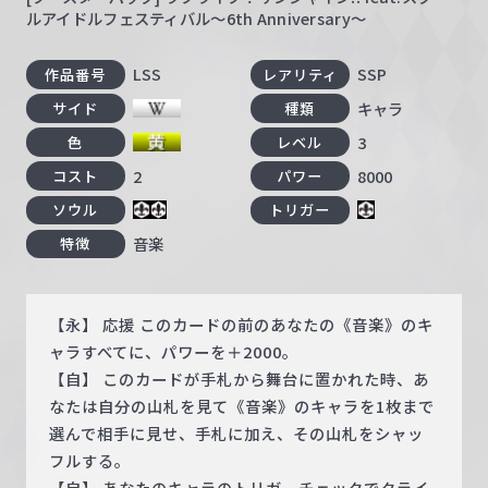
ルアイドルフェスティバル～6th Anniversary～
LSS
SSP
作品番号
レアリティ
キャラ
サイド
種類
3
色
レベル
2
8000
コスト
パワー
ソウル
トリガー
音楽
特徴
【永】 応援 このカードの前のあなたの《音楽》のキ
ャラすべてに、パワーを＋2000。
【自】 このカードが手札から舞台に置かれた時、あ
なたは自分の山札を見て《音楽》のキャラを1枚まで
選んで相手に見せ、手札に加え、その山札をシャッ
フルする。
【自】 あなたのキャラのトリガーチェックでクライ