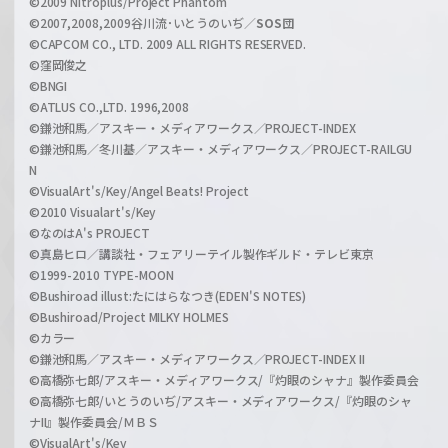
©2009 Nitroplus/Project Phantom
l
©2007,2008,2009谷川流･いとうのいぢ／
SOS団
©CAPCOM CO., LTD. 2009 ALL RIGHTS RESERVED.
©窪岡俊之
©BNGI
©ATLUS CO.,LTD. 1996,2008
©鎌池和馬／アスキー・メディアワークス／PROJECT-INDEX
©鎌池和馬／冬川基／アスキー・メディアワークス／PROJECT-RAILGU
N
©VisualArt's/Key/Angel Beats! Project
©2010 Visualart's/Key
©なのはA's PROJECT
©真島ヒロ／講談社・フェアリーテイル製作ギルド・テレビ東京
©1999-2010 TYPE-MOON
©Bushiroad illust:たにはらなつき(EDEN'S NOTES)
©Bushiroad/Project MILKY HOLMES
©カラー
©鎌池和馬／アスキー・メディアワークス／PROJECT-INDEX II
©高橋弥七郎/アスキー・メディアワークス/『灼眼のシャナ』製作委員会
©高橋弥七郎/いとうのいぢ/アスキー・メディアワークス/『灼眼のシャ
ナII』製作委員会/ＭＢＳ
©VisualArt's/Key