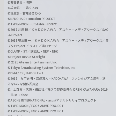
©柳実冬貴・切符
©羊太郎・三嶋くろね
©諸星悠・甘味みきひろ
©NANOHA Detonation PROJECT
©TYPE-MOON・ufotable・FSNPC
©2017 川原 礫／ＫＡＤＯＫＡＷＡ アスキー・メディアワークス／SAO
-A Project
©2018 鴨志田 一／ＫＡＤＯＫＡＷＡ アスキー・メディアワークス／青
ブタ Project イラスト／溝口ケージ
©CLAMP・ST／講談社・NEP・NHK
©Project Revue Starlight
© 2021 Ateam Entertainment Inc.
©Tokyo Broadcasting System Television, Inc.
©DMM / C2 / KADOKAWA
©2017 丸戸史明・深崎暮人・KADOKAWA ファンタジア文庫刊／冴
えない♭な製作委員会
©川上泰樹・伏瀬・講談社／転スラ製作委員会 ©REKI KAWAHARA 2019
illust：abec
©AZONE INTERNATIONAL・acus/アサルトリリィプロジェクト
©TYPE-MOON / FGO6 ANIME PROJECT
©TYPE-MOON / FGO7 ANIME PROJECT