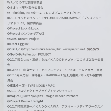
ＷＡ／このすば製作委員会
©ミルキィFFPN製作委員会
© Pokelabo, Inc. ©けものフレンズプロジェクト/KFPA
©2016 ひろやまひろし・TYPE-MOON／KADOKAWA／「プリズマ☆イ
リヤ ドライ!!」製作委員会
©Project Luck & Logic
©Project シンフォギアAXZ
©BanG Dream! Project
©Craft Egg Inc.
©SEGA／ ©Crypton Future Media, INC. www.piapro.net
©NANOHA Reflection PROJECT
©2017 暁なつめ・三嶋くろね／ＫＡＤＯＫＡＷＡ／このすば２製作委員
会
©GAINAX・中島かずき／アニプレックス・KONAMI・テレビ東京・電通
©2015丸戸史明・深崎暮人・KADOKAWA 富士見書房／冴えない製作委
員会
©東出祐一郎・TYPE-MOON / FAPC
©2017 プロジェクトラブライブ！サンシャイン!!
©Magica Quartet/Aniplex・Magia Record Partners
©Project Revue Starlight
©2017 時雨沢恵一／ＫＡＤＯＫＡＷＡ アスキー・メディアワークス／