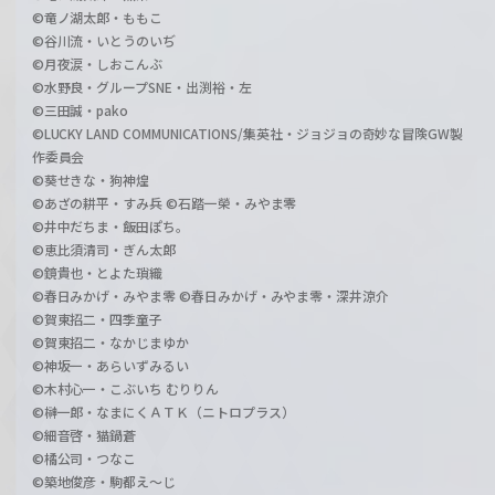
©竜ノ湖太郎・ももこ
©谷川流・いとうのいぢ
©月夜涙・しおこんぶ
©水野良・グループSNE・出渕裕・左
©三田誠・pako
©LUCKY LAND COMMUNICATIONS/集英社・ジョジョの奇妙な冒険GW製
作委員会
©葵せきな・狗神煌
©あざの耕平・すみ兵 ©石踏一榮・みやま零
©井中だちま・飯田ぽち。
©恵比須清司・ぎん太郎
©鏡貴也・とよた瑣織
©春日みかげ・みやま零 ©春日みかげ・みやま零・深井涼介
©賀東招二・四季童子
©賀東招二・なかじまゆか
©神坂一・あらいずみるい
©木村心一・こぶいち むりりん
©榊一郎・なまにくＡＴＫ（ニトロプラス）
©細音啓・猫鍋蒼
©橘公司・つなこ
©築地俊彦・駒都え～じ