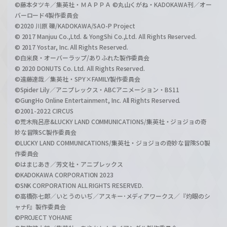
©藤本タツキ／集英社・ＭＡＰＰＡ ©丸山くがね・KADOKAWA刊／オー
バーロード4製作委員会
©2020 川原 礫/KADOKAWA/SAO-P Project
© 2017 Manjuu Co.,Ltd. & YongShi Co.,Ltd. All Rights Reserved.
© 2017 Yostar, Inc. All Rights Reserved.
©白米良・オーバーラップ/ありふれた製作委員会
© 2020 DONUTS Co. Ltd. All Rights Reserved.
©遠藤達哉／集英社・SPY×FAMILY製作委員会
©Spider Lily／アニプレックス・ABCアニメーション・BS11
©GungHo Online Entertainment, Inc. All Rights Reserved.
©2001-2022 CIRCUS
©荒木飛呂彦&LUCKY LAND COMMUNICATIONS/集英社・ジョジョの奇
妙な冒険SC製作委員会
©LUCKY LAND COMMUNICATIONS/集英社・ジョジョの奇妙な冒険SO製
作委員会
©はまじあき／芳文社・アニプレックス
©KADOKAWA CORPORATION 2023
©SNK CORPORATION ALL RIGHTS RESERVED.
©高橋弥七郎／いとうのいぢ／アスキー･メディアワークス／『灼眼のシ
ャナF』製作委員会
©PROJECT YOHANE