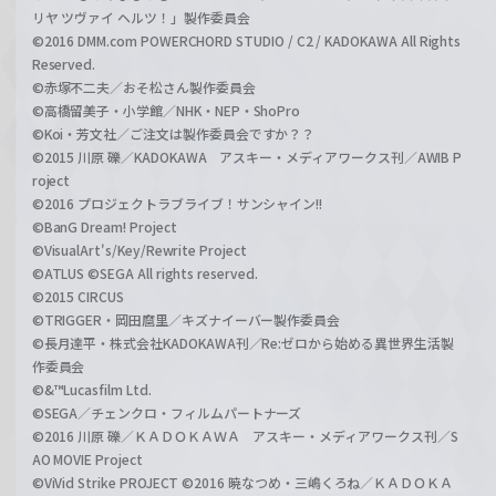
リヤ ツヴァイ ヘルツ！」製作委員会
©2016 DMM.com POWERCHORD STUDIO / C2 / KADOKAWA All Rights
Reserved.
©赤塚不二夫／おそ松さん製作委員会
©高橋留美子・小学館／NHK・NEP・ShoPro
©Koi・芳文社／ご注文は製作委員会ですか？？
©2015 川原 礫／KADOKAWA アスキー・メディアワークス刊／AWIB P
roject
©2016 プロジェクトラブライブ！サンシャイン!!
©BanG Dream! Project
©VisualArt's/Key/Rewrite Project
©ATLUS ©SEGA All rights reserved.
©2015 CIRCUS
©TRIGGER・岡田麿里／キズナイーバー製作委員会
©長月達平・株式会社KADOKAWA刊／Re:ゼロから始める異世界生活製
作委員会
©&™Lucasfilm Ltd.
©SEGA／チェンクロ・フィルムパートナーズ
©2016 川原 礫／ＫＡＤＯＫＡＷＡ アスキー・メディアワークス刊／S
AO MOVIE Project
©ViVid Strike PROJECT ©2016 暁なつめ・三嶋くろね／ＫＡＤＯＫＡ