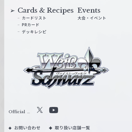
Cards & Recipes
Events
カードリスト
大会・イベント
PRカード
デッキレシピ
ヴ
ァ
イ
ス
シ
ュ
ヴ
ァ
ル
Official
X
Y
ツ
o
｜
お問い合わせ
取り扱い店舗一覧
u
W