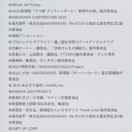
©VISUAL ARTS/Key
©2024 劇場版「ウマ娘 プリティーダービー 新時代の扉」製作委員会
©KADOKAWA CORPORATION 2024
©長月達平・株式会社KADOKAWA刊／Re:ゼロから始める異世界生活2製
作委員会
©東映アニメーション
©プロジェクトラブライブ！蓮ノ空女学院スクールアイドルクラブ
©内藤マーシー・講談社／「甘神さんちの縁結び」製作委員会
©真島ヒロ・上田敦夫・講談社／FT100YQ製作委員会・テレビ東京
©龍幸伸／集英社・ダンダダン製作委員会
©2023 時雨沢恵一/KADOKAWA/GGO2 Project
©丸山くがね・KADOKAWA刊／劇場版「オーバーロード」聖王国編製作
委員会
© 2023 あおぎり高校 / viviON, inc.
©NANOHA 20th PROJECT
©雨森たきび／小学館／マケイン応援委員会
©防衛隊第３部隊 ©松本直也／集英社
©原悠衣・芳文社／劇場版きんいろモザイク Thank you!! 製作委員会
©長月達平・株式会社KADOKAWA刊／Re:ゼロから始める異世界生活3製
作委員会
©SHIFT UP CORP.