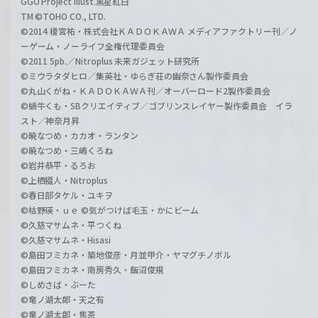
GGO Project illust.黒星紅白
TM ©TOHO CO., LTD.
©2014 榎宮祐・株式会社ＫＡＤＯＫＡＷＡ メディアファクトリー刊／ノ
ーゲーム・ノーライフ全権代理委員会
©2011 5pb.／Nitroplus 未来ガジェット研究所
©ミウラタダヒロ／集英社・ゆらぎ荘の幽奈さん製作委員会
©丸山くがね・ＫＡＤＯＫＡＷＡ刊／オーバーロード2製作委員会
©蝸牛くも・SBクリエイティブ／ゴブリンスレイヤー製作委員会 イラ
スト／神奈月昇
©暁なつめ・カカオ・ランタン
©暁なつめ・三嶋くろね
©岩井恭平・るろお
©上栖綴人・Nitroplus
©春日部タケル・ユキヲ
©枯野瑛・ｕｅ ©気がつけば毛玉・かにビーム
©久慈マサムネ・平つくね
©久慈マサムネ・Hisasi
©島田フミカネ・築地俊彦・月並甲介・ヤマグチノボル
©島田フミカネ・南房秀久・飯沼俊規
©しめさば・ぶーた
©竜ノ湖太郎・天之有
©竜ノ湖太郎・焦茶