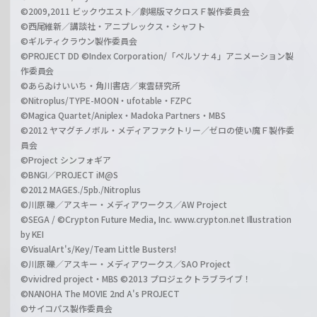
©2009,2011 ビックウエスト／劇場版マクロスＦ製作委員会
©西尾維新／講談社・アニプレックス・シャフト
©ギルティクラウン製作委員会
©PROJECT DD ©Index Corporation/「ペルソナ４」アニメーション製
作委員会
©あらゐけいいち・角川書店／東雲研究所
©Nitroplus/TYPE-MOON・ufotable・FZPC
©Magica Quartet/Aniplex・Madoka Partners・MBS
©2012 ヤマグチノボル・メディアファクトリー／ゼロの使い魔Ｆ製作委
員会
©Project シンフォギア
©BNGI／PROJECT iM@S
©2012 MAGES./5pb./Nitroplus
©川原 礫／アスキー・メディアワークス／AW Project
©SEGA / ©Crypton Future Media, Inc. www.crypton.net Illustration
by KEI
©VisualArt's/Key/Team Little Busters!
©川原 礫／アスキー・メディアワークス／SAO Project
©vividred project・MBS ©2013 プロジェクトラブライブ！
©NANOHA The MOVIE 2nd A's PROJECT
©サイコパス製作委員会