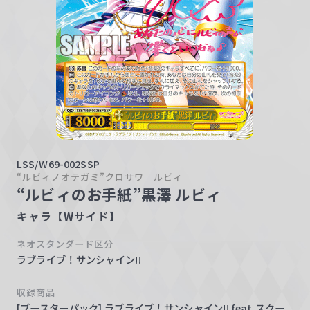
w
a
r
z
LSS/W69-002SSP
“ルビィノオテガミ”クロサワ ルビィ
“ルビィのお手紙”黒澤 ルビィ
キャラ【Wサイド】
ネオスタンダード区分
ラブライブ！サンシャイン!!
収録商品
[ブースターパック] ラブライブ！サンシャイン!! feat.スクー