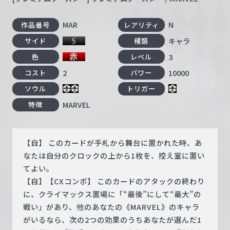
MAR
N
作品番号
レアリティ
キャラ
サイド
種類
3
色
レベル
2
10000
コスト
パワー
ソウル
トリガー
MARVEL
特徴
【自】 このカードが手札から舞台に置かれた時、あ
なたは自分のクロックの上から1枚を、控え室に置い
てよい。
【自】【CXコンボ】 このカードのアタックの終わり
に、クライマックス置場に「“最後”にして“最大”の
戦い」があり、他のあなたの《MARVEL》のキャラ
がいるなら、次の2つの効果のうちあなたが選んだ1