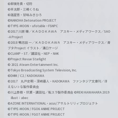
©柳実冬貴・切符
©羊太郎・三嶋くろね
©諸星悠・甘味みきひろ
©NANOHA Detonation PROJECT
©TYPE-MOON・ufotable・FSNPC
©2017 川原 礫／ＫＡＤＯＫＡＷＡ アスキー・メディアワークス／SAO
-A Project
©2018 鴨志田 一／ＫＡＤＯＫＡＷＡ アスキー・メディアワークス／青
ブタ Project イラスト／溝口ケージ
©CLAMP・ST／講談社・NEP・NHK
©Project Revue Starlight
© 2021 Ateam Entertainment Inc.
©Tokyo Broadcasting System Television, Inc.
©DMM / C2 / KADOKAWA
©2017 丸戸史明・深崎暮人・KADOKAWA ファンタジア文庫刊／冴
えない♭な製作委員会
©川上泰樹・伏瀬・講談社／転スラ製作委員会 ©REKI KAWAHARA 2019
illust：abec
©AZONE INTERNATIONAL・acus/アサルトリリィプロジェクト
©TYPE-MOON / FGO6 ANIME PROJECT
©TYPE-MOON / FGO7 ANIME PROJECT