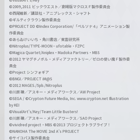
©2009,2011 ビックウエスト／劇場版マクロスＦ製作委員会
©西尾維新／講談社・アニプレックス・シャフト
©ギルティクラウン製作委員会
©PROJECT DD ©Index Corporation/「ペルソナ４」アニメーション製
作委員会
©あらゐけいいち・角川書店／東雲研究所
©Nitroplus/TYPE-MOON・ufotable・FZPC
©Magica Quartet/Aniplex・Madoka Partners・MBS
©2012 ヤマグチノボル・メディアファクトリー／ゼロの使い魔Ｆ製作委
員会
©Project シンフォギア
©BNGI／PROJECT iM@S
©2012 MAGES./5pb./Nitroplus
©川原 礫／アスキー・メディアワークス／AW Project
©SEGA / ©Crypton Future Media, Inc. www.crypton.net Illustration
by KEI
©VisualArt's/Key/Team Little Busters!
©川原 礫／アスキー・メディアワークス／SAO Project
©vividred project・MBS ©2013 プロジェクトラブライブ！
©NANOHA The MOVIE 2nd A's PROJECT
©サイコパス製作委員会