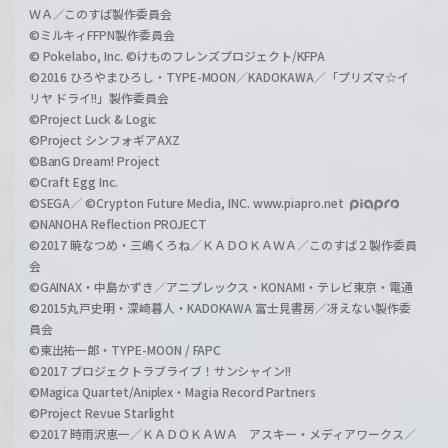
ＷＡ／このすば製作委員会
©ミルキィFFPN製作委員会
© Pokelabo, Inc. ©けものフレンズプロジェクト/KFPA
©2016 ひろやまひろし・TYPE-MOON／KADOKAWA／「プリズマ☆イ
リヤ ドライ!!」製作委員会
©Project Luck & Logic
©Project シンフォギアAXZ
©BanG Dream! Project
©Craft Egg Inc.
©SEGA／ ©Crypton Future Media, INC. www.piapro.net
©NANOHA Reflection PROJECT
©2017 暁なつめ・三嶋くろね／ＫＡＤＯＫＡＷＡ／このすば２製作委員
会
©GAINAX・中島かずき／アニプレックス・KONAMI・テレビ東京・電通
©2015丸戸史明・深崎暮人・KADOKAWA 富士見書房／冴えない製作委
員会
©東出祐一郎・TYPE-MOON / FAPC
©2017 プロジェクトラブライブ！サンシャイン!!
©Magica Quartet/Aniplex・Magia Record Partners
©Project Revue Starlight
©2017 時雨沢恵一／ＫＡＤＯＫＡＷＡ アスキー・メディアワークス／