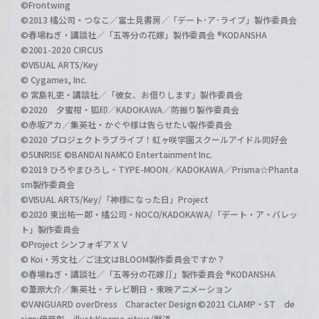
©Frontwing
©2013 橘公司・つなこ／富士見書房／「デート･ア･ライブ」製作委員会
©春場ねぎ・講談社／「五等分の花嫁」製作委員会 ®KODANSHA
©2001-2020 CIRCUS
©VISUAL ARTS/Key
© Cygames, Inc.
© 宮島礼吏・講談社／「彼女、お借りします」製作委員会
©2020 夕蜜柑・狐印／KADOKAWA／防振り製作委員会
©赤坂アカ／集英社・かぐや様は告らせたい製作委員会
©2020 プロジェクトラブライブ！虹ヶ咲学園スクールアイドル同好会
©SUNRISE ©BANDAI NAMCO Entertainment Inc.
©2019 ひろやまひろし・TYPE-MOON／KADOKAWA／Prisma☆Phanta
sm製作委員会
©VISUAL ARTS/Key/「神様になった日」Project
©2020 東出祐一郎・橘公司・NOCO/KADOKAWA/「デート・ア・バレッ
ト」製作委員会
©Project シンフォギアＸＶ
© Koi・芳文社／ご注文はBLOOM製作委員会ですか？
©春場ねぎ・講談社／「五等分の花嫁∬」製作委員会 ®KODANSHA
©葦原大介／集英社・テレビ朝日・東映アニメーション
©VANGUARD overDress Character Design ©2021 CLAMP・ST de
sign:伊藤彰 illust:Kinema citrus/獣道