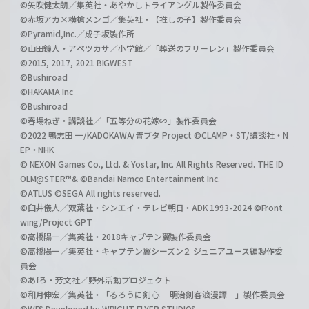
©矢吹健太朗／集英社・あやかしトライアングル製作委員会
©赤坂アカ×横槍メンゴ／集英社・【推しの子】製作委員会
©Pyramid,Inc.／成子坂製作所
©山田鐘人・アベツカサ／小学館／「葬送のフリーレン」製作委員会
©2015, 2017, 2021 BIGWEST
©Bushiroad
©HAKAMA Inc
©Bushiroad
©春場ねぎ・講談社／「五等分の花嫁∽」製作委員会
©2022 鴨志田 一/KADOKAWA/青ブタ Project ©CLAMP・ST/講談社・N
EP・NHK
© NEXON Games Co., Ltd. & Yostar, Inc. All Rights Reserved. THE ID
OLM@STER™& ©Bandai Namco Entertainment Inc.
©ATLUS ©SEGA All rights reserved.
©臼井儀人／双葉社・シンエイ・テレビ朝日・ADK 1993-2024 ©Front
wing/Project GPT
©高橋陽一／集英社・2018キャプテン翼製作委員会
©高橋陽一／集英社・キャプテン翼シーズン２ ジュニアユース編製作委
員会
©あfろ・芳文社／野外活動プロジェクト
©和月伸宏／集英社・「るろうに剣心 －明治剣客浪漫譚－」製作委員会
©WFS Developed by WRIGHT FLYER STUDIOS