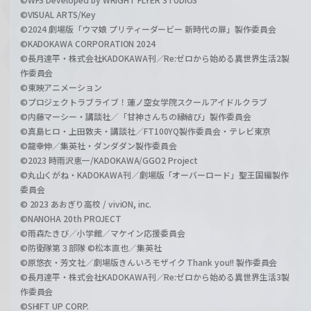
©VISUAL ARTS/Key
©2024 劇場版「ウマ娘 プリティーダービー 新時代の扉」製作委員会
©KADOKAWA CORPORATION 2024
©長月達平・株式会社KADOKAWA刊／Re:ゼロから始める異世界生活2製
作委員会
©東映アニメーション
©プロジェクトラブライブ！蓮ノ空女学院スクールアイドルクラブ
©内藤マーシー・講談社／「甘神さんちの縁結び」製作委員会
©真島ヒロ・上田敦夫・講談社／FT100YQ製作委員会・テレビ東京
©龍幸伸／集英社・ダンダダン製作委員会
©2023 時雨沢恵一/KADOKAWA/GGO2 Project
©丸山くがね・KADOKAWA刊／劇場版「オーバーロード」聖王国編製作
委員会
© 2023 あおぎり高校 / viviON, inc.
©NANOHA 20th PROJECT
©雨森たきび／小学館／マケイン応援委員会
©防衛隊第３部隊 ©松本直也／集英社
©原悠衣・芳文社／劇場版きんいろモザイク Thank you!! 製作委員会
©長月達平・株式会社KADOKAWA刊／Re:ゼロから始める異世界生活3製
作委員会
©SHIFT UP CORP.