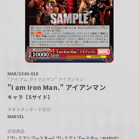
w
a
r
z
MAR/SE40-018
”アイ アム アイアンマン” アイアンマン
"I am Iron Man." アイアンマン
キャラ【Sサイド】
ネオスタンダード区分
MARVEL
収録商品
[プレミアムブースター] プレミアムブースター / MARVEL