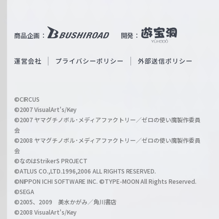
W
T
e
u
i
b
商品企画：
開発：
ß
e
S
O
運営会社
プライバシーポリシー
外部送信ポリシー
c
f
h
f
w
i
a
©CIRCUS
c
©2007 VisualArt's/Key
r
i
©2007 ヤマグチノボル･メディアファクトリー／ゼロの使い魔製作委員
z
会
a
©2008 ヤマグチノボル･メディアファクトリー／ゼロの使い魔製作委員
l
会
C
©なのはStrikerS PROJECT
h
©ATLUS CO.,LTD.1996,2006 ALL RIGHTS RESERVED.
a
©NIPPON ICHI SOFTWARE INC. ©TYPE-MOON All Rights Reserved.
n
©SEGA
©2005、2009 美水かがみ／角川書店
n
©2008 VisualArt's/Key
e