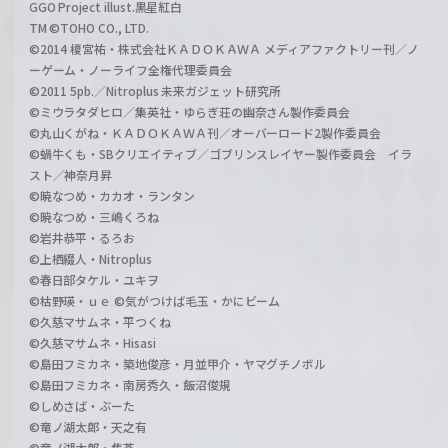
GGO Project illust.黒星紅白
TM ©TOHO CO., LTD.
©2014 榎宮祐・株式会社ＫＡＤＯＫＡＷＡ メディアファクトリー刊／ノ
ーゲーム・ノーライフ全権代理委員会
©2011 5pb.／Nitroplus 未来ガジェット研究所
©ミウラタダヒロ／集英社・ゆらぎ荘の幽奈さん製作委員会
©丸山くがね・ＫＡＤＯＫＡＷＡ刊／オーバーロード2製作委員会
©蝸牛くも・SBクリエイティブ／ゴブリンスレイヤー製作委員会 イラ
スト／神奈月昇
©暁なつめ・カカオ・ランタン
©暁なつめ・三嶋くろね
©岩井恭平・るろお
©上栖綴人・Nitroplus
©春日部タケル・ユキヲ
©枯野瑛・ｕｅ ©気がつけば毛玉・かにビーム
©久慈マサムネ・平つくね
©久慈マサムネ・Hisasi
©島田フミカネ・築地俊彦・月並甲介・ヤマグチノボル
©島田フミカネ・南房秀久・飯沼俊規
©しめさば・ぶーた
©竜ノ湖太郎・天之有
©竜ノ湖太郎・焦茶