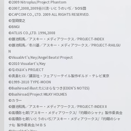
©2009 Nitroplus/Project Phantom
l
©2007,2008,2009谷川流･いとうのいぢ／
SOS団
©CAPCOM CO., LTD. 2009 ALL RIGHTS RESERVED.
©窪岡俊之
©BNGI
©ATLUS CO.,LTD. 1996,2008
©鎌池和馬／アスキー・メディアワークス／PROJECT-INDEX
©鎌池和馬／冬川基／アスキー・メディアワークス／PROJECT-RAILGU
N
©VisualArt's/Key/Angel Beats! Project
©2010 Visualart's/Key
©なのはA's PROJECT
©真島ヒロ／講談社・フェアリーテイル製作ギルド・テレビ東京
©1999-2010 TYPE-MOON
©Bushiroad illust:たにはらなつき(EDEN'S NOTES)
©Bushiroad/Project MILKY HOLMES
©カラー
©鎌池和馬／アスキー・メディアワークス／PROJECT-INDEX II
©高橋弥七郎/アスキー・メディアワークス/『灼眼のシャナ』製作委員会
©高橋弥七郎/いとうのいぢ/アスキー・メディアワークス/『灼眼のシャ
ナII』製作委員会/ＭＢＳ
©VisualArt's/Key