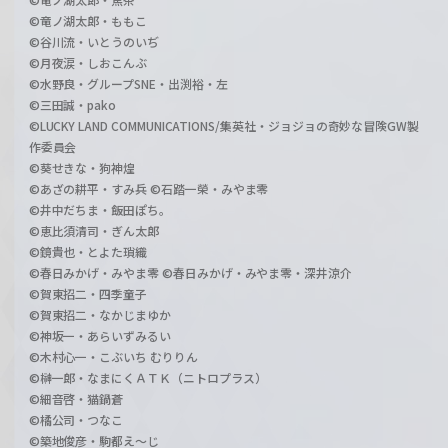
©竜ノ湖太郎・ももこ
©谷川流・いとうのいぢ
©月夜涙・しおこんぶ
©水野良・グループSNE・出渕裕・左
©三田誠・pako
©LUCKY LAND COMMUNICATIONS/集英社・ジョジョの奇妙な冒険GW製
作委員会
©葵せきな・狗神煌
©あざの耕平・すみ兵 ©石踏一榮・みやま零
©井中だちま・飯田ぽち。
©恵比須清司・ぎん太郎
©鏡貴也・とよた瑣織
©春日みかげ・みやま零 ©春日みかげ・みやま零・深井涼介
©賀東招二・四季童子
©賀東招二・なかじまゆか
©神坂一・あらいずみるい
©木村心一・こぶいち むりりん
©榊一郎・なまにくＡＴＫ（ニトロプラス）
©細音啓・猫鍋蒼
©橘公司・つなこ
©築地俊彦・駒都え～じ