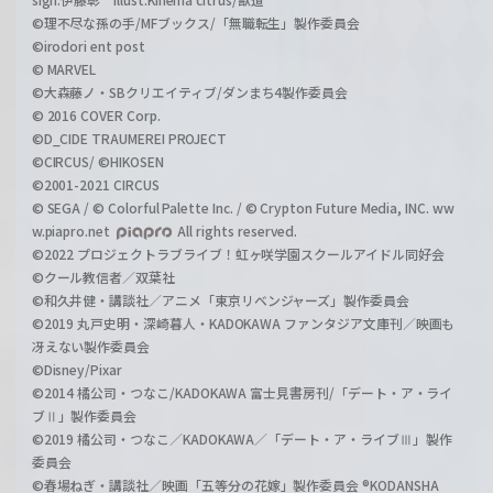
©理不尽な孫の手/MFブックス/「無職転生」製作委員会
©irodori ent post
© MARVEL
©大森藤ノ・SBクリエイティブ/ダンまち4製作委員会
© 2016 COVER Corp.
©D_CIDE TRAUMEREI PROJECT
©CIRCUS/ ©HIKOSEN
©2001-2021 CIRCUS
© SEGA / © Colorful Palette Inc. / © Crypton Future Media, INC. ww
w.piapro.net
All rights reserved.
©2022 プロジェクトラブライブ！虹ヶ咲学園スクールアイドル同好会
©クール教信者／双葉社
©和久井健・講談社／アニメ「東京リベンジャーズ」製作委員会
©2019 丸戸史明・深崎暮人・KADOKAWA ファンタジア文庫刊／映画も
冴えない製作委員会
©Disney/Pixar
©2014 橘公司・つなこ/KADOKAWA 富士見書房刊/「デート・ア・ライ
ブⅡ」製作委員会
©2019 橘公司・つなこ／KADOKAWA／「デート・ア・ライブⅢ」製作
委員会
©春場ねぎ・講談社／映画「五等分の花嫁」製作委員会 ®KODANSHA