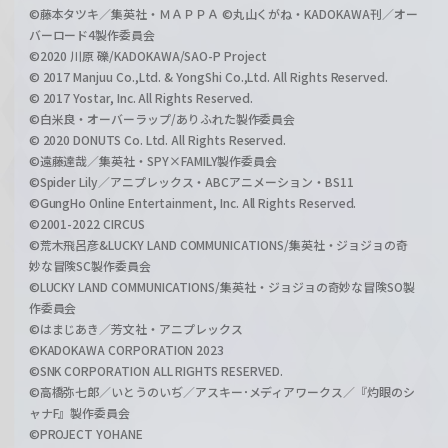
©藤本タツキ／集英社・ＭＡＰＰＡ ©丸山くがね・KADOKAWA刊／オー
バーロード4製作委員会
©2020 川原 礫/KADOKAWA/SAO-P Project
© 2017 Manjuu Co.,Ltd. & YongShi Co.,Ltd. All Rights Reserved.
© 2017 Yostar, Inc. All Rights Reserved.
©白米良・オーバーラップ/ありふれた製作委員会
© 2020 DONUTS Co. Ltd. All Rights Reserved.
©遠藤達哉／集英社・SPY×FAMILY製作委員会
©Spider Lily／アニプレックス・ABCアニメーション・BS11
©GungHo Online Entertainment, Inc. All Rights Reserved.
©2001-2022 CIRCUS
©荒木飛呂彦&LUCKY LAND COMMUNICATIONS/集英社・ジョジョの奇
妙な冒険SC製作委員会
©LUCKY LAND COMMUNICATIONS/集英社・ジョジョの奇妙な冒険SO製
作委員会
©はまじあき／芳文社・アニプレックス
©KADOKAWA CORPORATION 2023
©SNK CORPORATION ALL RIGHTS RESERVED.
©高橋弥七郎／いとうのいぢ／アスキー･メディアワークス／『灼眼のシ
ャナF』製作委員会
©PROJECT YOHANE