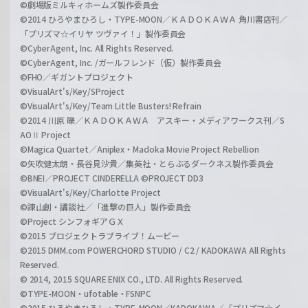
©劇場版ミルキィホームズ製作委員会
©2014 ひろやまひろし・TYPE-MOON／ＫＡＤＯＫＡＷＡ 角川書店刊／
「プリズマ☆イリヤ ツヴァイ！」製作委員会
©CyberAgent, Inc. All Rights Reserved.
©CyberAgent, Inc. /ガールフレンド（仮）製作委員会
©FHO／ギガントプロジェクト
©VisualArt's/Key/SProject
©VisualArt's/Key/Team Little Busters! Refrain
©2014 川原 礫／ＫＡＤＯＫＡＷＡ アスキー・メディアワークス刊／S
AOⅡ Project
©Magica Quartet／Aniplex・Madoka Movie Project Rebellion
©矢吹健太朗・長谷見沙貴／集英社・とらぶるダークネス製作委員会
©BNEI／PROJECT CINDERELLA ©PROJECT DD3
©VisualArt's/Key/Charlotte Project
©諫山創・講談社／「進撃の巨人」製作委員会
©Project シンフォギアＧＸ
©2015 プロジェクトラブライブ！ムービー
©2015 DMM.com POWERCHORD STUDIO / C2 / KADOKAWA All Rights
Reserved.
© 2014, 2015 SQUARE ENIX CO., LTD. All Rights Reserved.
©TYPE-MOON・ufotable・FSNPC
©2015 ひろやまひろし・TYPE-MOON／KADOKAWA／「プリズマ☆イ