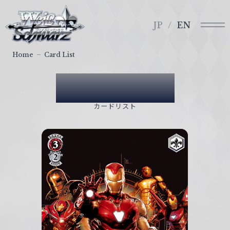
メ
ヴ
ニ
ァ
JP
EN
ュ
イ
ー
ス
Home
Card List
シ
ュ
Card List
ヴ
ァ
カードリスト
ル
ツ
｜
W
e
i
ß
S
c
h