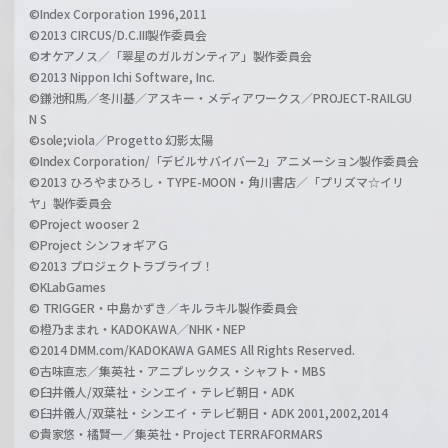
©Index Corporation 1996,2011
©2013 CIRCUS/D.C.III製作委員会
©オケアノス／「翠星のガルガンティア」製作委員会
©2013 Nippon Ichi Software, Inc.
©鎌池和馬／冬川基／アスキー・メディアワークス／PROJECT-RAILGU
N S
©sole;viola／Progetto 幻影太陽
©Index Corporation/「デビルサバイバー2」アニメーション製作委員会
©2013 ひろやまひろし・TYPE-MOON・角川書店／「プリズマ☆イリ
ヤ」製作委員会
©Project wooser 2
©Project シンフォギアＧ
©2013 プロジェクトラブライブ！
©KLabGames
© TRIGGER・中島かずき／キルラキル製作委員会
©橙乃ままれ・KADOKAWA／NHK・NEP
©2014 DMM.com/KADOKAWA GAMES All Rights Reserved.
©古味直志／集英社・アニプレックス・シャフト・MBS
©臼井儀人/双葉社・シンエイ・テレビ朝日・ADK
©臼井儀人/双葉社・シンエイ・テレビ朝日・ADK 2001,2002,2014
©貴家悠・橘賢一／集英社・Project TERRAFORMARS