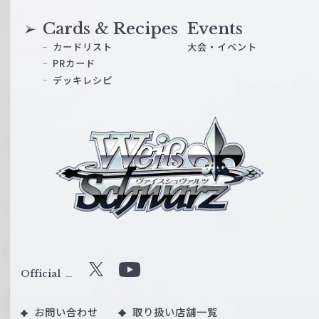
Cards & Recipes
Events
カードリスト
大会・イベント
PRカード
デッキレシピ
ヴ
ァ
イ
ス
シ
ュ
ヴ
ァ
ル
Official
X
Y
ツ
o
｜
お問い合わせ
取り扱い店舗一覧
u