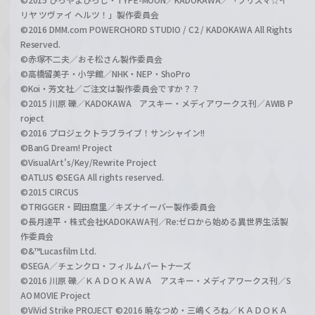
リヤ ツヴァイ ヘルツ！」製作委員会
©2016 DMM.com POWERCHORD STUDIO / C2 / KADOKAWA All Rights
Reserved.
©赤塚不二夫／おそ松さん製作委員会
©高橋留美子・小学館／NHK・NEP・ShoPro
©Koi・芳文社／ご注文は製作委員会ですか？？
©2015 川原 礫／KADOKAWA アスキー・メディアワークス刊／AWIB P
roject
©2016 プロジェクトラブライブ！サンシャイン!!
©BanG Dream! Project
©VisualArt's/Key/Rewrite Project
©ATLUS ©SEGA All rights reserved.
©2015 CIRCUS
©TRIGGER・岡田麿里／キズナイーバー製作委員会
©長月達平・株式会社KADOKAWA刊／Re:ゼロから始める異世界生活製
作委員会
©&™Lucasfilm Ltd.
©SEGA／チェンクロ・フィルムパートナーズ
©2016 川原 礫／ＫＡＤＯＫＡＷＡ アスキー・メディアワークス刊／S
AO MOVIE Project
©ViVid Strike PROJECT ©2016 暁なつめ・三嶋くろね／ＫＡＤＯＫＡ