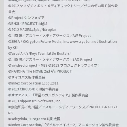
©2012 ヤマグチノボル・メディアファクトリー／ゼロの使い魔Ｆ製作委
員会
©Project シンフォギア
©BNGI／PROJECT iM@S
©2012 MAGES./5pb./Nitroplus
©川原 礫／アスキー・メディアワークス／AW Project
©SEGA / ©Crypton Future Media, Inc. www.crypton.net Illustration
by KEI
©VisualArt's/Key/Team Little Busters!
©川原 礫／アスキー・メディアワークス／SAO Project
©vividred project・MBS ©2013 プロジェクトラブライブ！
©NANOHA The MOVIE 2nd A's PROJECT
©サイコパス製作委員会
©Index Corporation 1996,2011
©2013 CIRCUS/D.C.III製作委員会
©オケアノス／「翠星のガルガンティア」製作委員会
©2013 Nippon Ichi Software, Inc.
©鎌池和馬／冬川基／アスキー・メディアワークス／PROJECT-RAILGU
N S
©sole;viola／Progetto 幻影太陽
©Index Corporation/「デビルサバイバー2」アニメーション製作委員会