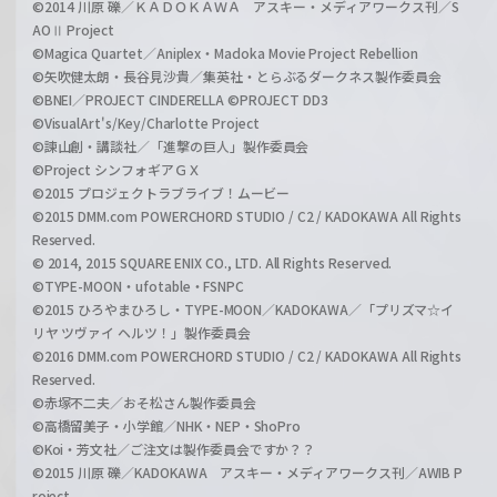
©2014 川原 礫／ＫＡＤＯＫＡＷＡ アスキー・メディアワークス刊／S
AOⅡ Project
©Magica Quartet／Aniplex・Madoka Movie Project Rebellion
©矢吹健太朗・長谷見沙貴／集英社・とらぶるダークネス製作委員会
©BNEI／PROJECT CINDERELLA ©PROJECT DD3
©VisualArt's/Key/Charlotte Project
©諫山創・講談社／「進撃の巨人」製作委員会
©Project シンフォギアＧＸ
©2015 プロジェクトラブライブ！ムービー
©2015 DMM.com POWERCHORD STUDIO / C2 / KADOKAWA All Rights
Reserved.
© 2014, 2015 SQUARE ENIX CO., LTD. All Rights Reserved.
©TYPE-MOON・ufotable・FSNPC
©2015 ひろやまひろし・TYPE-MOON／KADOKAWA／「プリズマ☆イ
リヤ ツヴァイ ヘルツ！」製作委員会
©2016 DMM.com POWERCHORD STUDIO / C2 / KADOKAWA All Rights
Reserved.
©赤塚不二夫／おそ松さん製作委員会
©高橋留美子・小学館／NHK・NEP・ShoPro
©Koi・芳文社／ご注文は製作委員会ですか？？
©2015 川原 礫／KADOKAWA アスキー・メディアワークス刊／AWIB P
roject