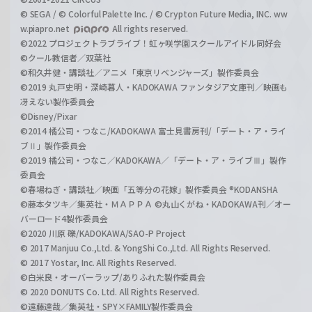
© SEGA / © Colorful Palette Inc. / © Crypton Future Media, INC. ww
w.piapro.net
All rights reserved.
©2022 プロジェクトラブライブ！虹ヶ咲学園スクールアイドル同好会
©クール教信者／双葉社
©和久井健・講談社／アニメ「東京リベンジャーズ」製作委員会
©2019 丸戸史明・深崎暮人・KADOKAWA ファンタジア文庫刊／映画も
冴えない製作委員会
©Disney/Pixar
©2014 橘公司・つなこ/KADOKAWA 富士見書房刊/「デート・ア・ライ
ブⅡ」製作委員会
©2019 橘公司・つなこ／KADOKAWA／「デート・ア・ライブⅢ」製作
委員会
©春場ねぎ・講談社／映画「五等分の花嫁」製作委員会 ®KODANSHA
©藤本タツキ／集英社・ＭＡＰＰＡ ©丸山くがね・KADOKAWA刊／オー
バーロード4製作委員会
©2020 川原 礫/KADOKAWA/SAO-P Project
© 2017 Manjuu Co.,Ltd. & YongShi Co.,Ltd. All Rights Reserved.
© 2017 Yostar, Inc. All Rights Reserved.
©白米良・オーバーラップ/ありふれた製作委員会
© 2020 DONUTS Co. Ltd. All Rights Reserved.
©遠藤達哉／集英社・SPY×FAMILY製作委員会