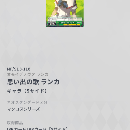
w
a
r
z
MF/S13-116
オモイデノウタ ランカ
思い出の歌 ランカ
キャラ【Sサイド】
ネオスタンダード区分
マクロスシリーズ
収録商品
[PRカード] PRカード【Sサイド】