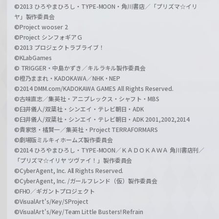
©2013 ひろやまひろし・TYPE-MOON・角川書店／「プリズマ☆イリ
ヤ」製作委員会
©Project wooser 2
©Project シンフォギアＧ
©2013 プロジェクトラブライブ！
©KLabGames
© TRIGGER・中島かずき／キルラキル製作委員会
©橙乃ままれ・KADOKAWA／NHK・NEP
©2014 DMM.com/KADOKAWA GAMES All Rights Reserved.
©古味直志／集英社・アニプレックス・シャフト・MBS
©臼井儀人/双葉社・シンエイ・テレビ朝日・ADK
©臼井儀人/双葉社・シンエイ・テレビ朝日・ADK 2001,2002,2014
©貴家悠・橘賢一／集英社・Project TERRAFORMARS
©劇場版ミルキィホームズ製作委員会
©2014 ひろやまひろし・TYPE-MOON／ＫＡＤＯＫＡＷＡ 角川書店刊／
「プリズマ☆イリヤ ツヴァイ！」製作委員会
©CyberAgent, Inc. All Rights Reserved.
©CyberAgent, Inc. /ガールフレンド（仮）製作委員会
©FHO／ギガントプロジェクト
©VisualArt's/Key/SProject
©VisualArt's/Key/Team Little Busters! Refrain