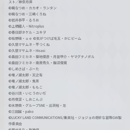
スト／神奈月昇
©暁なつめ・カカオ・ランタン
©暁なつめ・三嶋くろね
©岩井恭平・るろお
©上栖綴人・Nitroplus
©春日部タケル・ユキヲ
©枯野瑛・ｕｅ ©気がつけば毛玉・かにビーム
©久慈マサムネ・平つくね
©久慈マサムネ・Hisasi
©島田フミカネ・築地俊彦・月並甲介・ヤマグチノボル
©島田フミカネ・南房秀久・飯沼俊規
©しめさば・ぶーた
©竜ノ湖太郎・天之有
©竜ノ湖太郎・焦茶
©竜ノ湖太郎・ももこ
©谷川流・いとうのいぢ
©月夜涙・しおこんぶ
©水野良・グループSNE・出渕裕・左
©三田誠・pako
©LUCKY LAND COMMUNICATIONS/集英社・ジョジョの奇妙な冒険GW製
作委員会
©葵せきな・狗神煌