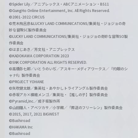
©Spider Lily／アニプレックス・ABCアニメーション・BS11
©GungHo Online Entertainment, Inc. All Rights Reserved.
©2001-2022 CIRCUS
©荒木飛呂彦&LUCKY LAND COMMUNICATIONS/集英社・ジョジョの奇
妙な冒険SC製作委員会
©LUCKY LAND COMMUNICATIONS/集英社・ジョジョの奇妙な冒険SO製
作委員会
©はまじあき／芳文社・アニプレックス
©KADOKAWA CORPORATION 2023
©SNK CORPORATION ALL RIGHTS RESERVED.
©高橋弥七郎／いとうのいぢ／アスキー･メディアワークス／『灼眼のシ
ャナF』製作委員会
©PROJECT YOHANE
©矢吹健太朗／集英社・あやかしトライアングル製作委員会
©赤坂アカ×横槍メンゴ／集英社・【推しの子】製作委員会
©Pyramid,Inc.／成子坂製作所
©山田鐘人・アベツカサ／小学館／「葬送のフリーレン」製作委員会
©2015, 2017, 2021 BIGWEST
©Bushiroad
©HAKAMA Inc
©Bushiroad