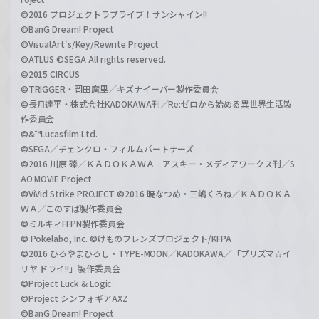
©2016 プロジェクトラブライブ！サンシャイン!!
©BanG Dream! Project
©VisualArt's/Key/Rewrite Project
©ATLUS ©SEGA All rights reserved.
©2015 CIRCUS
©TRIGGER・岡田麿里／キズナイーバー製作委員会
©長月達平・株式会社KADOKAWA刊／Re:ゼロから始める異世界生活製
作委員会
©&™Lucasfilm Ltd.
©SEGA／チェンクロ・フィルムパートナーズ
©2016 川原 礫／ＫＡＤＯＫＡＷＡ アスキー・メディアワークス刊／S
AO MOVIE Project
©ViVid Strike PROJECT ©2016 暁なつめ・三嶋くろね／ＫＡＤＯＫＡ
ＷＡ／このすば製作委員会
©ミルキィFFPN製作委員会
© Pokelabo, Inc. ©けものフレンズプロジェクト/KFPA
©2016 ひろやまひろし・TYPE-MOON／KADOKAWA／「プリズマ☆イ
リヤ ドライ!!」製作委員会
©Project Luck & Logic
©Project シンフォギアAXZ
©BanG Dream! Project