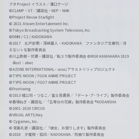
ブタ Project イラスト／溝口ケージ
©CLAMP・ST／講談社・NEP・NHK
©Project Revue Starlight
© 2021 Ateam Entertainment Inc.
©Tokyo Broadcasting System Television, Inc.
©DMM / C2 / KADOKAWA
©2017 丸戸史明・深崎暮人・KADOKAWA ファンタジア文庫刊／冴
えない♭な製作委員会
©川上泰樹・伏瀬・講談社／転スラ製作委員会 ©REKI KAWAHARA 2019
illust：abec
©AZONE INTERNATIONAL・acus/アサルトリリィプロジェクト
©TYPE-MOON / FGO6 ANIME PROJECT
©TYPE-MOON / FGO7 ANIME PROJECT
©Frontwing
©2013 橘公司・つなこ／富士見書房／「デート･ア･ライブ」製作委員会
©春場ねぎ・講談社／「五等分の花嫁」製作委員会 ®KODANSHA
©2001-2020 CIRCUS
©VISUAL ARTS/Key
© Cygames, Inc.
© 宮島礼吏・講談社／「彼女、お借りします」製作委員会
©2020 夕蜜柑・狐印／KADOKAWA／防振り製作委員会