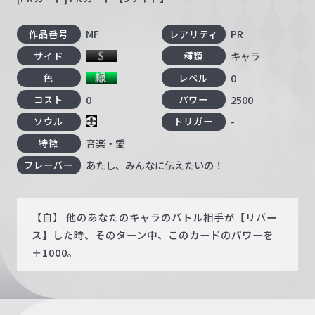
MF
PR
作品番号
レアリティ
キャラ
サイド
種類
0
色
レベル
0
2500
コスト
パワー
-
ソウル
トリガー
音楽・愛
特徴
あたし、みんなに伝えたいの！
フレーバー
【自】 他のあなたのキャラのバトル相手が【リバー
ス】した時、そのターン中、このカードのパワーを
＋1000。