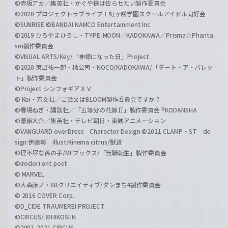
©赤坂アカ／集英社・かぐや様は告らせたい製作委員会
©2020 プロジェクトラブライブ！虹ヶ咲学園スクールアイドル同好会
©SUNRISE ©BANDAI NAMCO Entertainment Inc.
©2019 ひろやまひろし・TYPE-MOON／KADOKAWA／Prisma☆Phanta
sm製作委員会
©VISUAL ARTS/Key/「神様になった日」Project
©2020 東出祐一郎・橘公司・NOCO/KADOKAWA/「デート・ア・バレッ
ト」製作委員会
©Project シンフォギアＸＶ
© Koi・芳文社／ご注文はBLOOM製作委員会ですか？
©春場ねぎ・講談社／「五等分の花嫁∬」製作委員会 ®KODANSHA
©葦原大介／集英社・テレビ朝日・東映アニメーション
©VANGUARD overDress Character Design ©2021 CLAMP・ST de
sign:伊藤彰 illust:Kinema citrus/獣道
©理不尽な孫の手/MFブックス/「無職転生」製作委員会
©irodori ent post
© MARVEL
©大森藤ノ・SBクリエイティブ/ダンまち4製作委員会
© 2016 COVER Corp.
©D_CIDE TRAUMEREI PROJECT
©CIRCUS/ ©HIKOSEN
©2001-2021 CIRCUS