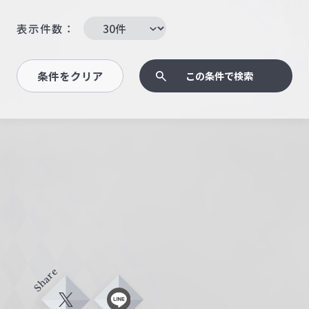
表示件数：
条件をクリア
この条件で検索
Share
X
L