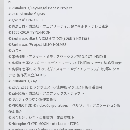
N
©VisualArt's/Key/Angel Beats! Project
©2010 Visualart's/Key
©なのはA's PROJECT
©真島ヒロ／講談社・フェアリーテイル製作ギルド・テレビ東京
©1999-2010 TYPE-MOON
©Bushiroad illust:たにはらなつき(EDEN'S NOTES)
©Bushiroad/Project MILKY HOLMES
©カラー
©鎌池和馬／アスキー・メディアワークス／PROJECT-INDEX II
©高橋弥七郎/アスキー・メディアワークス/『灼眼のシャナ』製作委員会
©高橋弥七郎/いとうのいぢ/アスキー・メディアワークス/『灼眼のシャ
ナII』製作委員会/ＭＢＳ
©VisualArt's/Key
©2009,2011 ビックウエスト／劇場版マクロスＦ製作委員会
©西尾維新／講談社・アニプレックス・シャフト
©ギルティクラウン製作委員会
©PROJECT DD ©Index Corporation/「ペルソナ４」アニメーション製
作委員会
©あらゐけいいち・角川書店／東雲研究所
©Nitroplus/TYPE-MOON・ufotable・FZPC
©Magica Quartet/Aniplex・Madoka Partners・MBS