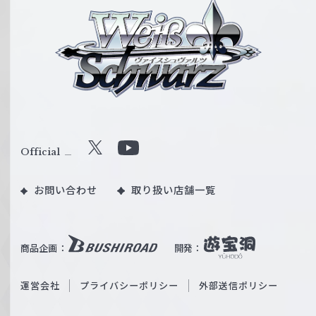
ヴ
ァ
イ
ス
シ
ュ
ヴ
ァ
ル
Official
X
Y
ツ
o
｜
お問い合わせ
取り扱い店舗一覧
u
W
T
e
u
i
b
商品企画：
開発：
ß
e
S
O
運営会社
プライバシーポリシー
外部送信ポリシー
c
f
h
f