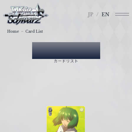
メ
ヴ
ニ
ァ
JP
EN
ュ
イ
ー
ス
Home
Card List
シ
ュ
Card List
ヴ
ァ
カードリスト
ル
ツ
｜
W
e
i
ß
S
c
h