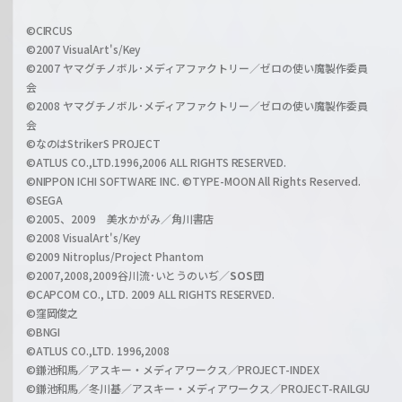
w
i
a
©CIRCUS
c
©2007 VisualArt's/Key
r
i
©2007 ヤマグチノボル･メディアファクトリー／ゼロの使い魔製作委員
z
会
a
©2008 ヤマグチノボル･メディアファクトリー／ゼロの使い魔製作委員
l
会
C
©なのはStrikerS PROJECT
h
©ATLUS CO.,LTD.1996,2006 ALL RIGHTS RESERVED.
a
©NIPPON ICHI SOFTWARE INC. ©TYPE-MOON All Rights Reserved.
n
©SEGA
©2005、2009 美水かがみ／角川書店
n
©2008 VisualArt's/Key
e
©2009 Nitroplus/Project Phantom
l
©2007,2008,2009谷川流･いとうのいぢ／
SOS団
©CAPCOM CO., LTD. 2009 ALL RIGHTS RESERVED.
©窪岡俊之
©BNGI
©ATLUS CO.,LTD. 1996,2008
©鎌池和馬／アスキー・メディアワークス／PROJECT-INDEX
©鎌池和馬／冬川基／アスキー・メディアワークス／PROJECT-RAILGU