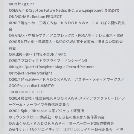
©Craft Egg Inc.
©SEGA／ ©Crypton Future Media, INC. www.piapro.net
©NANOHA Reflection PROJECT
©2017 暁なつめ・三嶋くろね／ＫＡＤＯＫＡＷＡ／このすば２製作委員
会
©GAINAX・中島かずき／アニプレックス・KONAMI・テレビ東京・電通
©2015丸戸史明・深崎暮人・KADOKAWA 富士見書房／冴えない製作委
員会
©東出祐一郎・TYPE-MOON / FAPC
©2017 プロジェクトラブライブ！サンシャイン!!
©Magica Quartet/Aniplex・Magia Record Partners
©Project Revue Starlight
©2017 時雨沢恵一／ＫＡＤＯＫＡＷＡ アスキー・メディアワークス／
GGO Project illust.黒星紅白
TM ©TOHO CO., LTD.
©2014 榎宮祐・株式会社ＫＡＤＯＫＡＷＡ メディアファクトリー刊／ノ
ーゲーム・ノーライフ全権代理委員会
©2011 5pb.／Nitroplus 未来ガジェット研究所
©ミウラタダヒロ／集英社・ゆらぎ荘の幽奈さん製作委員会
©丸山くがね・ＫＡＤＯＫＡＷＡ刊／オーバーロード2製作委員会
©蝸牛くも・SBクリエイティブ／ゴブリンスレイヤー製作委員会 イラ