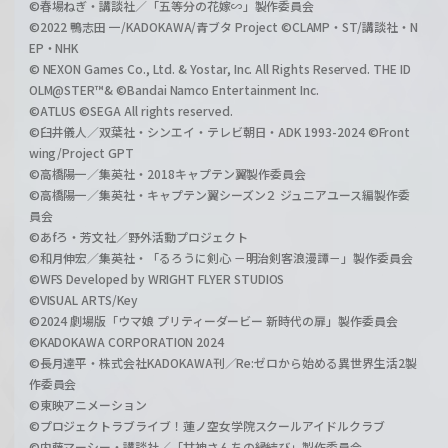
©春場ねぎ・講談社／「五等分の花嫁∽」製作委員会
©2022 鴨志田 一/KADOKAWA/青ブタ Project ©CLAMP・ST/講談社・N
EP・NHK
© NEXON Games Co., Ltd. & Yostar, Inc. All Rights Reserved. THE ID
OLM@STER™& ©Bandai Namco Entertainment Inc.
©ATLUS ©SEGA All rights reserved.
©臼井儀人／双葉社・シンエイ・テレビ朝日・ADK 1993-2024 ©Front
wing/Project GPT
©高橋陽一／集英社・2018キャプテン翼製作委員会
©高橋陽一／集英社・キャプテン翼シーズン２ ジュニアユース編製作委
員会
©あfろ・芳文社／野外活動プロジェクト
©和月伸宏／集英社・「るろうに剣心 －明治剣客浪漫譚－」製作委員会
©WFS Developed by WRIGHT FLYER STUDIOS
©VISUAL ARTS/Key
©2024 劇場版「ウマ娘 プリティーダービー 新時代の扉」製作委員会
©KADOKAWA CORPORATION 2024
©長月達平・株式会社KADOKAWA刊／Re:ゼロから始める異世界生活2製
作委員会
©東映アニメーション
©プロジェクトラブライブ！蓮ノ空女学院スクールアイドルクラブ
©内藤マーシー・講談社／「甘神さんちの縁結び」製作委員会