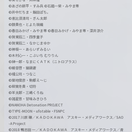
©あざの耕平・すみ兵 ©石踏一榮・みやま零
©井中だちま・飯田ぽち。
©恵比須清司・ぎん太郎
©鏡貴也・とよた瑣織
©春日みかげ・みやま零 ©春日みかげ・みやま零・深井涼介
©賀東招二・四季童子
©賀東招二・なかじまゆか
©神坂一・あらいずみるい
©木村心一・こぶいち むりりん
©榊一郎・なまにくＡＴＫ（ニトロプラス）
©細音啓・猫鍋蒼
©橘公司・つなこ
©築地俊彦・駒都え～じ
©柳実冬貴・切符
©羊太郎・三嶋くろね
©諸星悠・甘味みきひろ
©NANOHA Detonation PROJECT
©TYPE-MOON・ufotable・FSNPC
©2017 川原 礫／ＫＡＤＯＫＡＷＡ アスキー・メディアワークス／SAO
-A Project
©2018 鴨志田 一／ＫＡＤＯＫＡＷＡ アスキー・メディアワークス／青