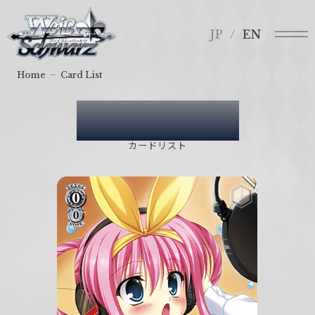
メ
ヴ
ニ
ァ
JP
EN
ュ
イ
ー
ス
Home
Card List
シ
ュ
Card List
ヴ
ァ
カードリスト
ル
ツ
｜
W
e
i
ß
S
c
h