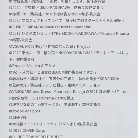
© 宮島礼吏・講談社／「彼女、お借りします」製作委員会
©2020 夕蜜柑・狐印／KADOKAWA／防振り製作委員会
©赤坂アカ／集英社・かぐや様は告らせたい製作委員会
©2020 プロジェクトラブライブ！虹ヶ咲学園スクールアイドル同好会
©SUNRISE ©BANDAI NAMCO Entertainment Inc.
©2019 ひろやまひろし・TYPE-MOON／KADOKAWA／Prisma☆Phanta
sm製作委員会
©VISUAL ARTS/Key/「神様になった日」Project
©2020 東出祐一郎・橘公司・NOCO/KADOKAWA/「デート・ア・バレッ
ト」製作委員会
©Project シンフォギアＸＶ
© Koi・芳文社／ご注文はBLOOM製作委員会ですか？
©春場ねぎ・講談社／「五等分の花嫁∬」製作委員会 ®KODANSHA
©葦原大介／集英社・テレビ朝日・東映アニメーション
©VANGUARD overDress Character Design ©2021 CLAMP・ST de
sign:伊藤彰 illust:Kinema citrus/獣道
©理不尽な孫の手/MFブックス/「無職転生」製作委員会
©irodori ent post
© MARVEL
©大森藤ノ・SBクリエイティブ/ダンまち4製作委員会
© 2016 COVER Corp.
©D_CIDE TRAUMEREI PROJECT