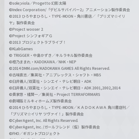
©sole;viola／Progetto 幻影太陽
©Index Corporation/「デビルサバイバー2」アニメーション製作委員会
©2013 ひろやまひろし・TYPE-MOON・角川書店／「プリズマ☆イリ
ヤ」製作委員会
©Project wooser 2
©Project シンフォギアＧ
©2013 プロジェクトラブライブ！
©KLabGames
© TRIGGER・中島かずき／キルラキル製作委員会
©橙乃ままれ・KADOKAWA／NHK・NEP
©2014 DMM.com/KADOKAWA GAMES All Rights Reserved.
©古味直志／集英社・アニプレックス・シャフト・MBS
©臼井儀人/双葉社・シンエイ・テレビ朝日・ADK
©臼井儀人/双葉社・シンエイ・テレビ朝日・ADK 2001,2002,2014
©貴家悠・橘賢一／集英社・Project TERRAFORMARS
©劇場版ミルキィホームズ製作委員会
©2014 ひろやまひろし・TYPE-MOON／ＫＡＤＯＫＡＷＡ 角川書店刊／
「プリズマ☆イリヤ ツヴァイ！」製作委員会
©CyberAgent, Inc. All Rights Reserved.
©CyberAgent, Inc. /ガールフレンド（仮）製作委員会
©FHO／ギガントプロジェクト