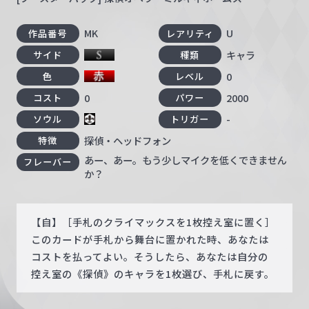
MK
U
作品番号
レアリティ
キャラ
サイド
種類
0
色
レベル
0
2000
コスト
パワー
-
ソウル
トリガー
探偵・ヘッドフォン
特徴
あー、あー。もう少しマイクを低くできません
フレーバー
か？
【自】［手札のクライマックスを1枚控え室に置く］
このカードが手札から舞台に置かれた時、あなたは
コストを払ってよい。そうしたら、あなたは自分の
控え室の《探偵》のキャラを1枚選び、手札に戻す。