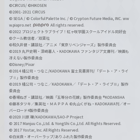
©CIRCUS/ ©HIKOSEN
©2001-2021 CIRCUS
© SEGA / © Colorful Palette Inc. / © Crypton Future Media, INC. ww
w.piapro.net
All rights reserved.
©2022 プロジェクトラブライブ！虹ヶ咲学園スクールアイドル同好会
©クール教信者／双葉社
©和久井健・講談社／アニメ「東京リベンジャーズ」製作委員会
©2019 丸戸史明・深崎暮人・KADOKAWA ファンタジア文庫刊／映画も
冴えない製作委員会
©Disney/Pixar
©2014 橘公司・つなこ/KADOKAWA 富士見書房刊/「デート・ア・ライ
ブⅡ」製作委員会
©2019 橘公司・つなこ／KADOKAWA／「デート・ア・ライブⅢ」製作
委員会
©春場ねぎ・講談社／映画「五等分の花嫁」製作委員会 ®KODANSHA
©藤本タツキ／集英社・ＭＡＰＰＡ ©丸山くがね・KADOKAWA刊／オー
バーロード4製作委員会
©2020 川原 礫/KADOKAWA/SAO-P Project
© 2017 Manjuu Co.,Ltd. & YongShi Co.,Ltd. All Rights Reserved.
© 2017 Yostar, Inc. All Rights Reserved.
©白米良・オーバーラップ/ありふれた製作委員会