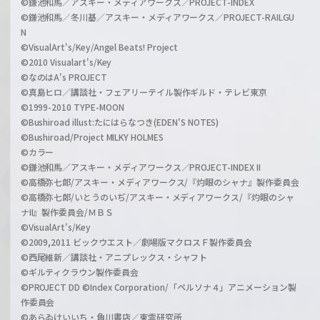
©鎌池和馬／アスキー・メディアワークス／PROJECT-INDEX
©鎌池和馬／冬川基／アスキー・メディアワークス／PROJECT-RAILGU
N
©VisualArt's/Key/Angel Beats! Project
©2010 Visualart's/Key
©なのはA's PROJECT
©真島ヒロ／講談社・フェアリーテイル製作ギルド・テレビ東京
©1999-2010 TYPE-MOON
©Bushiroad illust:たにはらなつき(EDEN'S NOTES)
©Bushiroad/Project MILKY HOLMES
©カラー
©鎌池和馬／アスキー・メディアワークス／PROJECT-INDEX II
©高橋弥七郎/アスキー・メディアワークス/『灼眼のシャナ』製作委員会
©高橋弥七郎/いとうのいぢ/アスキー・メディアワークス/『灼眼のシャ
ナII』製作委員会/ＭＢＳ
©VisualArt's/Key
©2009,2011 ビックウエスト／劇場版マクロスＦ製作委員会
©西尾維新／講談社・アニプレックス・シャフト
©ギルティクラウン製作委員会
©PROJECT DD ©Index Corporation/「ペルソナ４」アニメーション製
作委員会
©あらゐけいいち・角川書店／東雲研究所