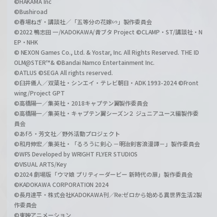
©HAKAMA Inc
©Bushiroad
©春場ねぎ・講談社／「五等分の花嫁∽」製作委員会
©2022 鴨志田 一/KADOKAWA/青ブタ Project ©CLAMP・ST/講談社・N
EP・NHK
© NEXON Games Co., Ltd. & Yostar, Inc. All Rights Reserved. THE ID
OLM@STER™& ©Bandai Namco Entertainment Inc.
©ATLUS ©SEGA All rights reserved.
©臼井儀人／双葉社・シンエイ・テレビ朝日・ADK 1993-2024 ©Front
wing/Project GPT
©高橋陽一／集英社・2018キャプテン翼製作委員会
©高橋陽一／集英社・キャプテン翼シーズン２ ジュニアユース編製作委
員会
©あfろ・芳文社／野外活動プロジェクト
©和月伸宏／集英社・「るろうに剣心 －明治剣客浪漫譚－」製作委員会
©WFS Developed by WRIGHT FLYER STUDIOS
©VISUAL ARTS/Key
©2024 劇場版「ウマ娘 プリティーダービー 新時代の扉」製作委員会
©KADOKAWA CORPORATION 2024
©長月達平・株式会社KADOKAWA刊／Re:ゼロから始める異世界生活2製
作委員会
©東映アニメーション