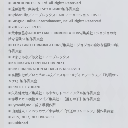
© 2020 DONUTS Co. Ltd. All Rights Reserved.
©遠藤達哉／集英社・SPY×FAMILY製作委員会
©Spider Lily／アニプレックス・ABCアニメーション・BS11
©GungHo Online Entertainment, Inc. All Rights Reserved.
©2001-2022 CIRCUS
©荒木飛呂彦&LUCKY LAND COMMUNICATIONS/集英社・ジョジョの奇
妙な冒険SC製作委員会
©LUCKY LAND COMMUNICATIONS/集英社・ジョジョの奇妙な冒険SO製
作委員会
©はまじあき／芳文社・アニプレックス
©KADOKAWA CORPORATION 2023
©SNK CORPORATION ALL RIGHTS RESERVED.
©高橋弥七郎／いとうのいぢ／アスキー･メディアワークス／『灼眼のシ
ャナF』製作委員会
©PROJECT YOHANE
©矢吹健太朗／集英社・あやかしトライアングル製作委員会
©赤坂アカ×横槍メンゴ／集英社・【推しの子】製作委員会
©Pyramid,Inc.／成子坂製作所
©山田鐘人・アベツカサ／小学館／「葬送のフリーレン」製作委員会
©2015, 2017, 2021 BIGWEST
©Bushiroad