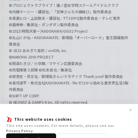
©プロジェクトラブライブ！蓮ノ空女学院スクールアイドルクラブ
©内藤マーシー・講談社／「甘神さんちの縁結び」製作委員会
©真島ヒロ・上田敦夫・講談社／FT100YQ製作委員会・テレビ東京
©龍幸伸／集英社・ダンダダン製作委員会
©2023 時雨沢恵一/KADOKAWA/GGO2 Project
©丸山くがね・KADOKAWA刊／劇場版「オーバーロード」聖王国編製作
委員会
© 2023 あおぎり高校 / viviON, inc.
©NANOHA 20th PROJECT
©雨森たきび／小学館／マケイン応援委員会
©防衛隊第３部隊 ©松本直也／集英社
©原悠衣・芳文社／劇場版きんいろモザイク Thank you!! 製作委員会
©長月達平・株式会社KADOKAWA刊／Re:ゼロから始める異世界生活3製
作委員会
©SHIFT UP CORP.
© NEOWIZ & GAMFS N inc. All rights reserved.
©ATLUS. ©SEGA.
✕
©GIRLS und PANZER Projekt
This website uses cookies
©GIRLS und PANZER Film Projekt
This site uses cookies. For more details, please see our
©GIRLS und PANZER Finale Projekt
Privacy Policy
.