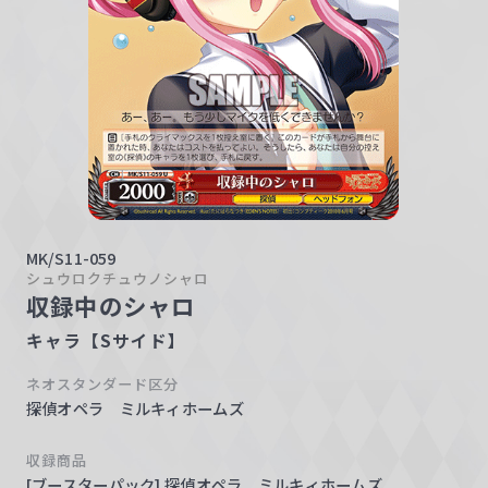
w
a
r
z
MK/S11-059
シュウロクチュウノシャロ
収録中のシャロ
キャラ【Sサイド】
ネオスタンダード区分
探偵オペラ ミルキィホームズ
収録商品
[ブースターパック] 探偵オペラ ミルキィホームズ