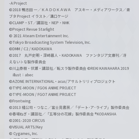
-A Project
©2018 鴨志田 一／ＫＡＤＯＫＡＷＡ アスキー・メディアワークス／青
ブタ Project イラスト／溝口ケージ
©CLAMP・ST／講談社・NEP・NHK
©Project Revue Starlight
© 2021 Ateam Entertainment Inc.
©Tokyo Broadcasting System Television, Inc.
©DMM / C2 / KADOKAWA
©2017 丸戸史明・深崎暮人・KADOKAWA ファンタジア文庫刊／冴
えない♭な製作委員会
©川上泰樹・伏瀬・講談社／転スラ製作委員会 ©REKI KAWAHARA 2019
illust：abec
©AZONE INTERNATIONAL・acus/アサルトリリィプロジェクト
©TYPE-MOON / FGO6 ANIME PROJECT
©TYPE-MOON / FGO7 ANIME PROJECT
©Frontwing
©2013 橘公司・つなこ／富士見書房／「デート･ア･ライブ」製作委員会
©春場ねぎ・講談社／「五等分の花嫁」製作委員会 ®KODANSHA
©2001-2020 CIRCUS
©VISUAL ARTS/Key
© Cygames, Inc.