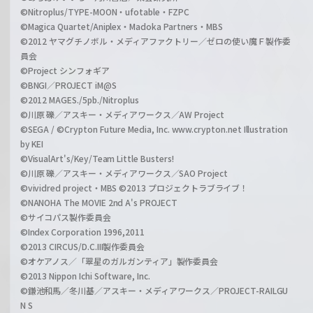
©Nitroplus/TYPE-MOON・ufotable・FZPC
©Magica Quartet/Aniplex・Madoka Partners・MBS
©2012 ヤマグチノボル・メディアファクトリー／ゼロの使い魔Ｆ製作委
員会
©Project シンフォギア
©BNGI／PROJECT iM@S
©2012 MAGES./5pb./Nitroplus
©川原 礫／アスキー・メディアワークス／AW Project
©SEGA / ©Crypton Future Media, Inc. www.crypton.net Illustration
by KEI
©VisualArt's/Key/Team Little Busters!
©川原 礫／アスキー・メディアワークス／SAO Project
©vividred project・MBS ©2013 プロジェクトラブライブ！
©NANOHA The MOVIE 2nd A's PROJECT
©サイコパス製作委員会
©Index Corporation 1996,2011
©2013 CIRCUS/D.C.III製作委員会
©オケアノス／「翠星のガルガンティア」製作委員会
©2013 Nippon Ichi Software, Inc.
©鎌池和馬／冬川基／アスキー・メディアワークス／PROJECT-RAILGU
N S