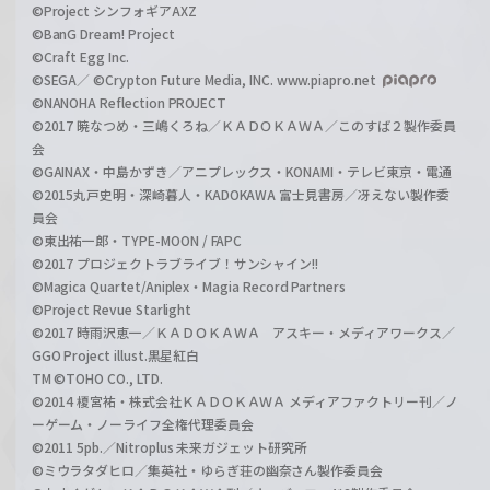
©Project シンフォギアAXZ
©BanG Dream! Project
©Craft Egg Inc.
©SEGA／ ©Crypton Future Media, INC. www.piapro.net
©NANOHA Reflection PROJECT
©2017 暁なつめ・三嶋くろね／ＫＡＤＯＫＡＷＡ／このすば２製作委員
会
©GAINAX・中島かずき／アニプレックス・KONAMI・テレビ東京・電通
©2015丸戸史明・深崎暮人・KADOKAWA 富士見書房／冴えない製作委
員会
©東出祐一郎・TYPE-MOON / FAPC
©2017 プロジェクトラブライブ！サンシャイン!!
©Magica Quartet/Aniplex・Magia Record Partners
©Project Revue Starlight
©2017 時雨沢恵一／ＫＡＤＯＫＡＷＡ アスキー・メディアワークス／
GGO Project illust.黒星紅白
TM ©TOHO CO., LTD.
©2014 榎宮祐・株式会社ＫＡＤＯＫＡＷＡ メディアファクトリー刊／ノ
ーゲーム・ノーライフ全権代理委員会
©2011 5pb.／Nitroplus 未来ガジェット研究所
©ミウラタダヒロ／集英社・ゆらぎ荘の幽奈さん製作委員会