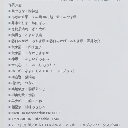
作委員会
©葵せきな・狗神煌
©あざの耕平・すみ兵 ©石踏一榮・みやま零
©井中だちま・飯田ぽち。
©恵比須清司・ぎん太郎
©鏡貴也・とよた瑣織
©春日みかげ・みやま零 ©春日みかげ・みやま零・深井涼介
©賀東招二・四季童子
©賀東招二・なかじまゆか
©神坂一・あらいずみるい
©木村心一・こぶいち むりりん
©榊一郎・なまにくＡＴＫ（ニトロプラス）
©細音啓・猫鍋蒼
©橘公司・つなこ
©築地俊彦・駒都え～じ
©柳実冬貴・切符
©羊太郎・三嶋くろね
©諸星悠・甘味みきひろ
©NANOHA Detonation PROJECT
©TYPE-MOON・ufotable・FSNPC
©2017 川原 礫／ＫＡＤＯＫＡＷＡ アスキー・メディアワークス／SAO