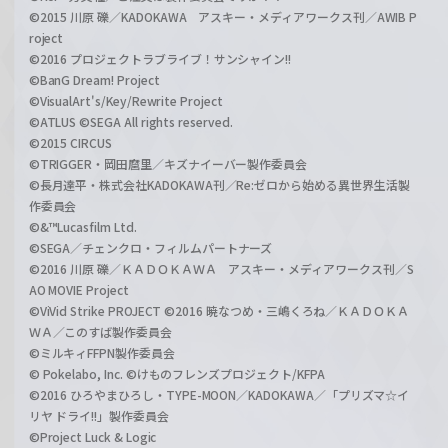
©2015 川原 礫／KADOKAWA アスキー・メディアワークス刊／AWIB P
roject
©2016 プロジェクトラブライブ！サンシャイン!!
©BanG Dream! Project
©VisualArt's/Key/Rewrite Project
©ATLUS ©SEGA All rights reserved.
©2015 CIRCUS
©TRIGGER・岡田麿里／キズナイーバー製作委員会
©長月達平・株式会社KADOKAWA刊／Re:ゼロから始める異世界生活製
作委員会
©&™Lucasfilm Ltd.
©SEGA／チェンクロ・フィルムパートナーズ
©2016 川原 礫／ＫＡＤＯＫＡＷＡ アスキー・メディアワークス刊／S
AO MOVIE Project
©ViVid Strike PROJECT ©2016 暁なつめ・三嶋くろね／ＫＡＤＯＫＡ
ＷＡ／このすば製作委員会
©ミルキィFFPN製作委員会
© Pokelabo, Inc. ©けものフレンズプロジェクト/KFPA
©2016 ひろやまひろし・TYPE-MOON／KADOKAWA／「プリズマ☆イ
リヤ ドライ!!」製作委員会
©Project Luck & Logic