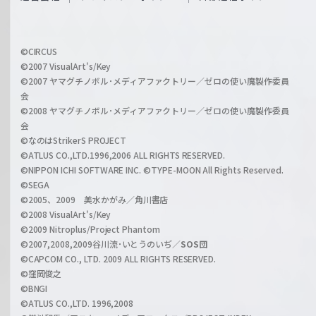
f
h
f
w
i
a
©CIRCUS
c
©2007 VisualArt's/Key
r
i
©2007 ヤマグチノボル･メディアファクトリー／ゼロの使い魔製作委員
z
会
a
©2008 ヤマグチノボル･メディアファクトリー／ゼロの使い魔製作委員
l
会
C
©なのはStrikerS PROJECT
h
©ATLUS CO.,LTD.1996,2006 ALL RIGHTS RESERVED.
a
©NIPPON ICHI SOFTWARE INC. ©TYPE-MOON All Rights Reserved.
n
©SEGA
©2005、2009 美水かがみ／角川書店
n
©2008 VisualArt's/Key
e
©2009 Nitroplus/Project Phantom
l
©2007,2008,2009谷川流･いとうのいぢ／
SOS団
©CAPCOM CO., LTD. 2009 ALL RIGHTS RESERVED.
©窪岡俊之
©BNGI
©ATLUS CO.,LTD. 1996,2008