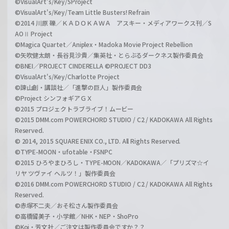
©VisualArt's/Key/SProject
©VisualArt's/Key/Team Little Busters! Refrain
©2014 川原 礫／ＫＡＤＯＫＡＷＡ アスキー・メディアワークス刊／S
AOⅡ Project
©Magica Quartet／Aniplex・Madoka Movie Project Rebellion
©矢吹健太朗・長谷見沙貴／集英社・とらぶるダークネス製作委員会
©BNEI／PROJECT CINDERELLA ©PROJECT DD3
©VisualArt's/Key/Charlotte Project
©諫山創・講談社／「進撃の巨人」製作委員会
©Project シンフォギアＧＸ
©2015 プロジェクトラブライブ！ムービー
©2015 DMM.com POWERCHORD STUDIO / C2 / KADOKAWA All Rights
Reserved.
© 2014, 2015 SQUARE ENIX CO., LTD. All Rights Reserved.
©TYPE-MOON・ufotable・FSNPC
©2015 ひろやまひろし・TYPE-MOON／KADOKAWA／「プリズマ☆イ
リヤ ツヴァイ ヘルツ！」製作委員会
©2016 DMM.com POWERCHORD STUDIO / C2 / KADOKAWA All Rights
Reserved.
©赤塚不二夫／おそ松さん製作委員会
©高橋留美子・小学館／NHK・NEP・ShoPro
©Koi・芳文社／ご注文は製作委員会ですか？？