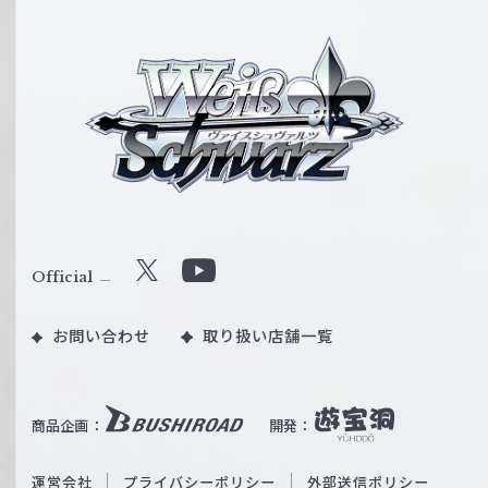
ヴ
ァ
イ
ス
シ
ュ
ヴ
ァ
ル
Official
X
Y
ツ
o
｜
お問い合わせ
取り扱い店舗一覧
u
W
T
e
u
i
b
商品企画：
開発：
ß
e
S
O
運営会社
プライバシーポリシー
外部送信ポリシー
c