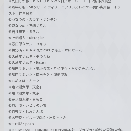
©丸山くがね・ＫＡＤＯＫＡＷＡ刊／オーバーロード2製作委員会
©蝸牛くも・SBクリエイティブ／ゴブリンスレイヤー製作委員会 イラ
スト／神奈月昇
©暁なつめ・カカオ・ランタン
©暁なつめ・三嶋くろね
©岩井恭平・るろお
©上栖綴人・Nitroplus
©春日部タケル・ユキヲ
©枯野瑛・ｕｅ ©気がつけば毛玉・かにビーム
©久慈マサムネ・平つくね
©久慈マサムネ・Hisasi
©島田フミカネ・築地俊彦・月並甲介・ヤマグチノボル
©島田フミカネ・南房秀久・飯沼俊規
©しめさば・ぶーた
©竜ノ湖太郎・天之有
©竜ノ湖太郎・焦茶
©竜ノ湖太郎・ももこ
©谷川流・いとうのいぢ
©月夜涙・しおこんぶ
©水野良・グループSNE・出渕裕・左
©三田誠・pako
©LUCKY LAND COMMUNICATIONS/集英社・ジョジョの奇妙な冒険GW製