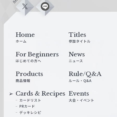
X
L
i
n
e
Home
Titles
ホーム
参加タイトル
For Beginners
News
はじめての方へ
ニュース
Products
Rule/Q&A
商品情報
ルール・Q&A
Cards & Recipes
Events
カードリスト
大会・イベント
PRカード
デッキレシピ