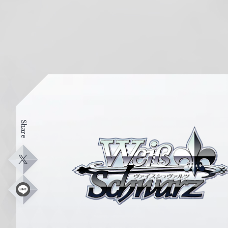
Share
ヴ
ァ
イ
X
ス
シ
L
i
ュ
n
e
ヴ