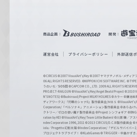
ァ
ル
ツ
｜
商品企画：
開発：
W
e
i
運営会社
プライバシーポリシー
外部送信
ß
S
©CIRCUS
©2007 VisualArt's/Key
©2007 ヤマグチノボル･メデ
c
06 ALL RIGHTS RESERVED.
©NIPPON ICHI SOFTWARE INC. ©TYPE-
うのいぢ／
SOS団
©CAPCOM CO., LTD. 2009 ALL RIGHTS RESERV
h
PROJECT-RAILGUN
©VisualArt's/Key/Angel Beats! Project
©2010 Vi
w
N'S NOTES)
©Bushiroad/Project MILKY HOLMES
©カラー
©鎌池和馬
ディアワークス/『灼眼のシャナII』製作委員会/ＭＢＳ
©VisualArt's
a
Corporation/「ペルソナ４」アニメーション製作委員会
©あらゐけ
クトリー／ゼロの使い魔Ｆ製作委員会
©Project シンフォギア
©BNG
r
ration by KEI
©VisualArt's/Key/Team Little Busters!
©川原 礫／アスキ
z
ndex Corporation 1996,2011
©2013 CIRCUS/D.C.III製作委員会
©
iola／Progetto 幻影太陽
©Index Corporation/「デビルサバ
プロジェクトラブライブ！
©KLabGames
© TRIGGER・中島か