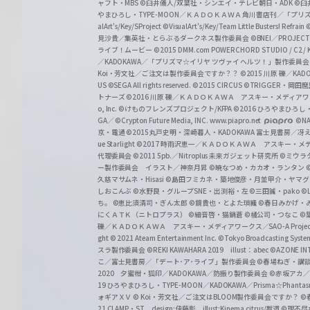
ャフト・MBS
©臼井儀人/双葉社・シンエイ・テレビ朝日・ADK
©臼
やまひろし・TYPE-MOON／ＫＡＤＯＫＡＷＡ 角川書店刊／「プ
alArt's/Key/SProject
©VisualArt's/Key/Team Little Busters! Refrain
見沙貴／集英社・とらぶるダークネス製作委員会
©BNEI／PROJECT 
ライブ！ムービー
©2015 DMM.com POWERCHORD STUDIO / C2 / KA
／KADOKAWA／「プリズマ☆イリヤ ツヴァイ ヘルツ！」製作委員
Koi・芳文社／ご注文は製作委員会ですか？？
©2015 川原 礫／KA
US ©SEGA All rights reserved.
©2015 CIRCUS
©TRIGGER・岡
トナーズ
©2016 川原 礫／ＫＡＤＯＫＡＷＡ アスキー・メディアワークス刊
o, Inc. ©けものフレンズプロジェクト/KFPA
©2016 ひろやまひろし
GA／ ©Crypton Future Media, INC. www.piapro.net
©NA
京・電通
©2015丸戸史明・深崎暮人・KADOKAWA 富士見書房／
ue Starlight
©2017 時雨沢恵一／ＫＡＤＯＫＡＷＡ アスキー・メディアワー
代理委員会
©2011 5pb.／Nitroplus 未来ガジェット研究所
©ミウラ
ー製作委員会 イラスト／神奈月昇
©暁なつめ・カカオ・ランタン
久慈マサムネ・Hisasi
©島田フミカネ・築地俊彦・月並甲介・ヤマ
しおこんぶ
©水野良・グループSNE・出渕裕・左
©三田誠・pako
©
ち。
©恵比須清司・ぎん太郎
©鏡貴也・とよた瑣織
©春日みかげ・
にくＡＴＫ（ニトロプラス）
©細音啓・猫鍋蒼
©橘公司・つなこ
©
礫／ＫＡＤＯＫＡＷＡ アスキー・メディアワークス／SAO-A Projec
ght
© 2021 Ateam Entertainment Inc.
©Tokyo Broadcasting System 
スラ製作委員会 ©REKI KAWAHARA 2019 illust：abec
©AZONE 
こ／富士見書房／「デート･ア･ライブ」製作委員会
©春場ねぎ・講談
2020 夕蜜柑・狐印／KADOKAWA／防振り製作委員会
©赤坂アカ
19 ひろやまひろし・TYPE-MOON／KADOKAWA／Prisma☆Phant
ォギアＸＶ
© Koi・芳文社／ご注文はBLOOM製作委員会ですか？
©
21 CLAMP・ST design:伊藤彰 illust:Kinema citrus/獣道
©理不尽