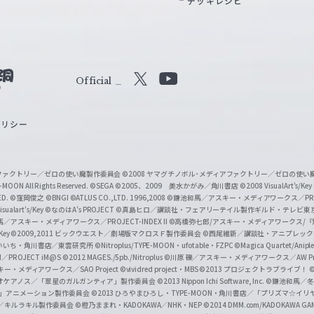
デッキレシピ
Official
X
Y
o
ポリシー
u
T
u
ィアファクトリー／ゼロの使い魔製作委員会
©2008 ヤマグチノボル･メディアファクトリー／ゼロの使
b
MOON All Rights Reserved.
©SEGA
©2005、2009 美水かがみ／角川書店
©2008 VisualArt's/Key
ED.
©窪岡俊之
©BNGI
©ATLUS CO.,LTD. 1996,2008
©鎌池和馬／アスキー・メディアワークス／PROJE
e
sualart's/Key
©なのはA's PROJECT
©真島ヒロ／講談社・フェアリーテイル製作ギルド・テレビ東
／アスキー・メディアワークス／PROJECT-INDEX II
©高橋弥七郎/アスキー・メディアワークス/
O
/Key
©2009,2011 ビックウエスト／劇場版マクロスＦ製作委員会
©西尾維新／講談社・アニプレッ
f
いいち・角川書店／東雲研究所
©Nitroplus/TYPE-MOON・ufotable・FZPC
©Magica Quartet/Anip
I／PROJECT iM@S
©2012 MAGES./5pb./Nitroplus
©川原 礫／アスキー・メディアワークス／AW Pro
f
ー・メディアワークス／SAO Project
©vividred project・MBS ©2013 プロジェクトラブライブ！
©
i
オケアノス／「翠星のガルガンティア」製作委員会
©2013 Nippon Ichi Software, Inc.
©鎌池和馬／冬川
イバー2」アニメーション製作委員会
©2013 ひろやまひろし・TYPE-MOON・角川書店／「プリズマ☆イ
c
ずき／キルラキル製作委員会
©橙乃ままれ・KADOKAWA／NHK・NEP
©2014 DMM.com/KADOKAWA GAMES