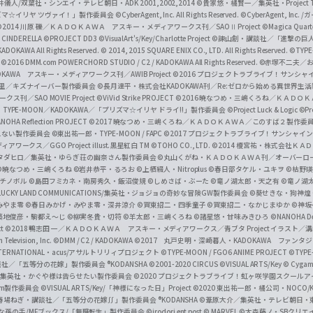
井儀人/双葉社・シンエイ・テレビ朝日・ADK 2001,2002,2014
©貴家悠・橘賢一／集英社・Project T
i
リズマ☆イリヤ ツヴァイ！」製作委員会
©CyberAgent, Inc. All Rights Reserved.
©CyberAgent, I
a
©2014 川原 礫／ＫＡＤＯＫＡＷＡ アスキー・メディアワークス刊／SAOⅡ Project
©Magica Quart
CINDERELLA ©PROJECT DD3
©VisualArt's/Key/Charlotte Project
©諫山創・講談社／「進撃の巨
l
DOKAWA All Rights Reserved.
© 2014, 2015 SQUARE ENIX CO., LTD. All Rights Reserved.
©TYPE
会
©2016 DMM.com POWERCHORD STUDIO / C2 / KADOKAWA All Rights Reserved.
©赤塚不二夫／
C
DOKAWA アスキー・メディアワークス刊／AWIB Project
©2016 プロジェクトラブライブ！サンシャイ
h
田麿里／キズナイーバー製作委員会
©長月達平・株式会社KADOKAWA刊／Re:ゼロから始める異世界生
／SAO MOVIE Project
©ViVid Strike PROJECT ©2016 暁なつめ・三嶋くろね／Ｋ
a
・TYPE-MOON／KADOKAWA／「プリズマ☆イリヤ ドライ!!」製作委員会
©Project Luck & Logic
©P
NOHA Reflection PROJECT
©2017 暁なつめ・三嶋くろね／ＫＡＤＯＫＡＷＡ／このすば２製作委
n
冴えない製作委員会
©東出祐一郎・TYPE-MOON / FAPC
©2017 プロジェクトラブライブ！サンシャイン!
n
クス／GGO Project illust.黒星紅白
TM ©TOHO CO., LTD.
©2014 榎宮祐・株式会社Ｋ
タダヒロ／集英社・ゆらぎ荘の幽奈さん製作委員会
©丸山くがね・ＫＡＤＯＫＡＷＡ刊／オーバーロ
e
©暁なつめ・三嶋くろね
©岩井恭平・るろお
©上栖綴人・Nitroplus
©春日部タケル・ユキヲ
©枯野瑛
グチノボル
©島田フミカネ・南房秀久・飯沼俊規
©しめさば・ぶーた
©竜ノ湖太郎・天之有
©竜ノ湖
l
LUCKY LAND COMMUNICATIONS/集英社・ジョジョの奇妙な冒険GW製作委員会
©葵せきな・狗神煌
みやま零 ©春日みかげ・みやま零・深井涼介
©賀東招二・四季童子
©賀東招二・なかじまゆか
©神坂
築地俊彦・駒都え～じ
©柳実冬貴・切符
©羊太郎・三嶋くろね
©諸星悠・甘味みきひろ
©NANOHA De
t
©2018 鴨志田 一／ＫＡＤＯＫＡＷＡ アスキー・メディアワークス／青ブタ Project イラスト／
Television, Inc.
©DMM / C2 / KADOKAWA
©2017 丸戸史明・深崎暮人・KADOKAWA ファン
INTERNATIONAL・acus/アサルトリリィプロジェクト
©TYPE-MOON / FGO6 ANIME PROJECT
©TYPE
社／「五等分の花嫁」製作委員会 ®KODANSHA
©2001-2020 CIRCUS
©VISUAL ARTS/Key
© Cygame
／集英社・かぐや様は告らせたい製作委員会
©2020 プロジェクトラブライブ！虹ヶ咲学園スクール
asm製作委員会
©VISUAL ARTS/Key/「神様になった日」Project
©2020 東出祐一郎・橘公司・NOCO
春場ねぎ・講談社／「五等分の花嫁∬」製作委員会 ®KODANSHA
©葦原大介／集英社・テレビ朝日・
な孫の手/MFブックス/「無職転生」製作委員会
©irodori ent post
© MARVEL
©大森藤ノ・SBクリエ