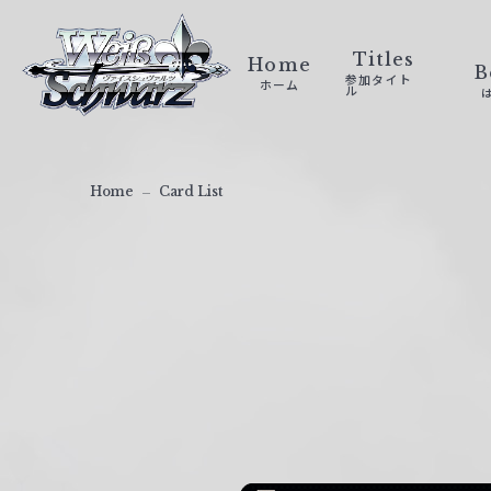
ヴ
ァ
Titles
Home
B
参加タイト
ホーム
イ
ル
ス
シ
ュ
Home
Card List
ヴ
ァ
ル
ツ
｜
W
e
i
ß
S