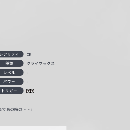
CR
レアリティ
クライマックス
種類
-
レベル
-
パワー
トリガー
るであの時の……」