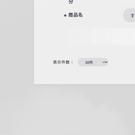
分
商品名
す
表示件数：