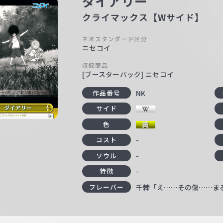
ダイアリー
クライマックス【Wサイド】
ネオスタンダード区分
ニセコイ
収録商品
[ブースターパック] ニセコイ
NK
作品番号
サイド
色
-
コスト
-
ソウル
-
特徴
千棘「え……その傷……ま
フレーバー