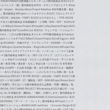
ERRAFORMARS
©劇場版ミルキィホームズ製作委員会
©2014 ひろ
nc. /ガールフレンド（仮）製作委員会
©FHO／ギガントプロジェクト
©Visu
et／Aniplex・Madoka Movie Project Rebellion
©矢吹健太朗・長谷
人」製作委員会
©Project シンフォギアＧＸ
©2015 プロジェクトラブ
-MOON・ufotable・FSNPC
©2015 ひろやまひろし・TYPE-MOON
おそ松さん製作委員会
©高橋留美子・小学館／NHK・NEP・ShoPro
©
ン!!
©BanG Dream! Project
©VisualArt's/Key/Rewrite Project
©ATL
活製作委員会
©&™Lucasfilm Ltd.
©SEGA／チェンクロ・フィルムパー
ＡＤＯＫＡＷＡ／このすば製作委員会
©ミルキィFFPN製作委員会
© Pokelab
roject シンフォギアAXZ
©BanG Dream! Project
©Craft Egg Inc.
©SE
員会
©GAINAX・中島かずき／アニプレックス・KONAMI・テレビ東
!
©Magica Quartet/Aniplex・Magia Record Partners
©Project Rev
ＡＤＯＫＡＷＡ メディアファクトリー刊／ノーゲーム・ノーライフ全権
ード2製作委員会
©蝸牛くも・SBクリエイティブ／ゴブリンスレイヤ
・ｕｅ ©気がつけば毛玉・かにビーム
©久慈マサムネ・平つくね
©
太郎・焦茶
©竜ノ湖太郎・ももこ
©谷川流・いとうのいぢ
©月夜涙・
©あざの耕平・すみ兵 ©石踏一榮・みやま零
©井中だちま・飯田ぽ
一・あらいずみるい
©木村心一・こぶいち むりりん
©榊一郎・なま
tonation PROJECT
©TYPE-MOON・ufotable・FSNPC
©2017 川原
溝口ケージ
©CLAMP・ST／講談社・NEP・NHK
©Project Revue Starli
タジア文庫刊／冴えない♭な製作委員会
©川上泰樹・伏瀬・講談社／転
-MOON / FGO7 ANIME PROJECT
©Frontwing
©2013 橘公司・つな
s, Inc.
© 宮島礼吏・講談社／「彼女、お借りします」製作委員会
©
アイドル同好会
©SUNRISE ©BANDAI NAMCO Entertainment Inc.
©20
/KADOKAWA/「デート・ア・バレット」製作委員会
©Project シンフ
東映アニメーション
©VANGUARD overDress Character Design ©20
イティブ/ダンまち4製作委員会
© 2016 COVER Corp.
©D_CIDE TRA