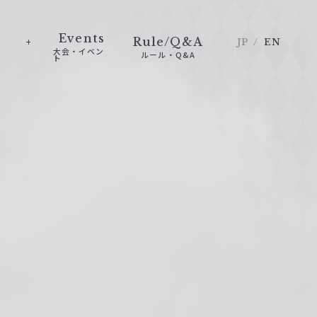
Events
Rule/Q&A
JP
EN
大会・イベン
ルール・Q&A
ト