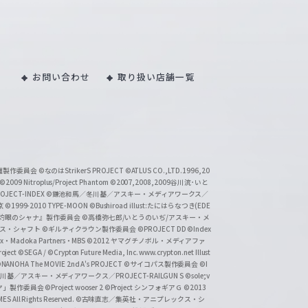
お問い合わせ
取り扱い店舗一覧
い魔製作委員会
©なのはStrikerS PROJECT
©ATLUS CO.,LTD.1996,20
©2009 Nitroplus/Project Phantom
©2007,2008,2009谷川流･いと
CT-INDEX
©鎌池和馬／冬川基／アスキー・メディアワークス／
京
©1999-2010 TYPE-MOON
©Bushiroad illust:たにはらなつき(EDE
『灼眼のシャナ』製作委員会
©高橋弥七郎/いとうのいぢ/アスキー・メ
クス・シャフト
©ギルティクラウン製作委員会
©PROJECT DD ©Index
lex・Madoka Partners・MBS
©2012 ヤマグチノボル・メディアファ
ject
©SEGA / ©Crypton Future Media, Inc. www.crypton.net Illust
NANOHA The MOVIE 2nd A's PROJECT
©サイコパス製作委員会
©I
基／アスキー・メディアワークス／PROJECT-RAILGUN S
©sole;v
リヤ」製作委員会
©Project wooser 2
©Project シンフォギアＧ
©2013
 All Rights Reserved.
©古味直志／集英社・アニプレックス・シ