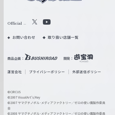
ュ
ヴ
ァ
ル
Official
X
Y
ツ
o
｜
お問い合わせ
取り扱い店舗一覧
u
W
T
e
u
i
b
商品企画：
開発：
ß
e
S
O
運営会社
プライバシーポリシー
外部送信ポリシー
c
f
h
f
w
i
a
©CIRCUS
c
©2007 VisualArt's/Key
r
i
©2007 ヤマグチノボル･メディアファクトリー／ゼロの使い魔製作委員
z
会
a
©2008 ヤマグチノボル･メディアファクトリー／ゼロの使い魔製作委員
l