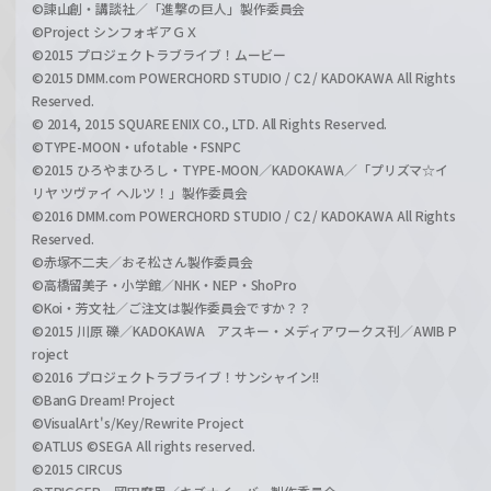
©諫山創・講談社／「進撃の巨人」製作委員会
©Project シンフォギアＧＸ
©2015 プロジェクトラブライブ！ムービー
©2015 DMM.com POWERCHORD STUDIO / C2 / KADOKAWA All Rights
Reserved.
© 2014, 2015 SQUARE ENIX CO., LTD. All Rights Reserved.
©TYPE-MOON・ufotable・FSNPC
©2015 ひろやまひろし・TYPE-MOON／KADOKAWA／「プリズマ☆イ
リヤ ツヴァイ ヘルツ！」製作委員会
©2016 DMM.com POWERCHORD STUDIO / C2 / KADOKAWA All Rights
Reserved.
©赤塚不二夫／おそ松さん製作委員会
©高橋留美子・小学館／NHK・NEP・ShoPro
©Koi・芳文社／ご注文は製作委員会ですか？？
©2015 川原 礫／KADOKAWA アスキー・メディアワークス刊／AWIB P
roject
©2016 プロジェクトラブライブ！サンシャイン!!
©BanG Dream! Project
©VisualArt's/Key/Rewrite Project
©ATLUS ©SEGA All rights reserved.
©2015 CIRCUS