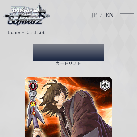
メ
ヴ
ニ
ァ
JP
EN
ュ
イ
ー
ス
Home
Card List
シ
ュ
Card List
ヴ
ァ
カードリスト
ル
ツ
｜
W
e
i
ß
S
c
h