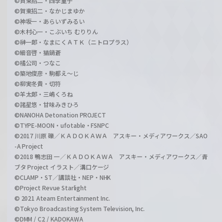
©賀東招二・四季童子
©賀東招二・なかじまゆか
©神坂一・あらいずみるい
©木村心一・こぶいち むりりん
©榊一郎・なまにくＡＴＫ（ニトロプラス）
©細音啓・猫鍋蒼
©橘公司・つなこ
©築地俊彦・駒都え～じ
©柳実冬貴・切符
©羊太郎・三嶋くろね
©諸星悠・甘味みきひろ
©NANOHA Detonation PROJECT
©TYPE-MOON・ufotable・FSNPC
©2017 川原 礫／ＫＡＤＯＫＡＷＡ アスキー・メディアワークス／SAO
-A Project
©2018 鴨志田 一／ＫＡＤＯＫＡＷＡ アスキー・メディアワークス／青
ブタ Project イラスト／溝口ケージ
©CLAMP・ST／講談社・NEP・NHK
©Project Revue Starlight
© 2021 Ateam Entertainment Inc.
©Tokyo Broadcasting System Television, Inc.
©DMM / C2 / KADOKAWA