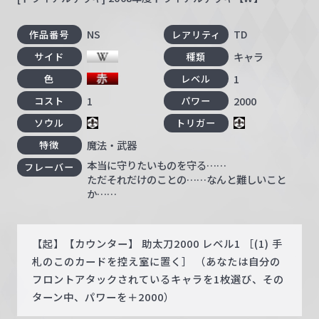
NS
TD
作品番号
レアリティ
キャラ
サイド
種類
1
色
レベル
1
2000
コスト
パワー
ソウル
トリガー
魔法・武器
特徴
本当に守りたいものを守る……
フレーバー
ただそれだけのことの……なんと難しいこと
か……
【起】【カウンター】 助太刀2000 レベル1 ［(1) 手
札のこのカードを控え室に置く］ （あなたは自分の
フロントアタックされているキャラを1枚選び、その
ターン中、パワーを＋2000）