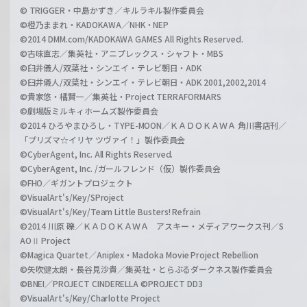
© TRIGGER・中島かずき／キルラキル製作委員会
©橙乃ままれ・KADOKAWA／NHK・NEP
©2014 DMM.com/KADOKAWA GAMES All Rights Reserved.
©古味直志／集英社・アニプレックス・シャフト・MBS
©臼井儀人/双葉社・シンエイ・テレビ朝日・ADK
©臼井儀人/双葉社・シンエイ・テレビ朝日・ADK 2001,2002,2014
©貴家悠・橘賢一／集英社・Project TERRAFORMARS
©劇場版ミルキィホームズ製作委員会
©2014 ひろやまひろし・TYPE-MOON／ＫＡＤＯＫＡＷＡ 角川書店刊／
「プリズマ☆イリヤ ツヴァイ！」製作委員会
©CyberAgent, Inc. All Rights Reserved.
©CyberAgent, Inc. /ガールフレンド（仮）製作委員会
©FHO／ギガントプロジェクト
©VisualArt's/Key/SProject
©VisualArt's/Key/Team Little Busters! Refrain
©2014 川原 礫／ＫＡＤＯＫＡＷＡ アスキー・メディアワークス刊／S
AOⅡ Project
©Magica Quartet／Aniplex・Madoka Movie Project Rebellion
©矢吹健太朗・長谷見沙貴／集英社・とらぶるダークネス製作委員会
©BNEI／PROJECT CINDERELLA ©PROJECT DD3
©VisualArt's/Key/Charlotte Project