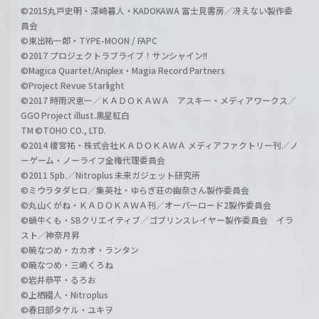
©2015丸戸史明・深崎暮人・KADOKAWA 富士見書房／冴えない製作委
員会
©東出祐一郎・TYPE-MOON / FAPC
©2017 プロジェクトラブライブ！サンシャイン!!
©Magica Quartet/Aniplex・Magia Record Partners
©Project Revue Starlight
©2017 時雨沢恵一／ＫＡＤＯＫＡＷＡ アスキー・メディアワークス／
GGO Project illust.黒星紅白
TM ©TOHO CO., LTD.
©2014 榎宮祐・株式会社ＫＡＤＯＫＡＷＡ メディアファクトリー刊／ノ
ーゲーム・ノーライフ全権代理委員会
©2011 5pb.／Nitroplus 未来ガジェット研究所
©ミウラタダヒロ／集英社・ゆらぎ荘の幽奈さん製作委員会
©丸山くがね・ＫＡＤＯＫＡＷＡ刊／オーバーロード2製作委員会
©蝸牛くも・SBクリエイティブ／ゴブリンスレイヤー製作委員会 イラ
スト／神奈月昇
©暁なつめ・カカオ・ランタン
©暁なつめ・三嶋くろね
©岩井恭平・るろお
©上栖綴人・Nitroplus
©春日部タケル・ユキヲ