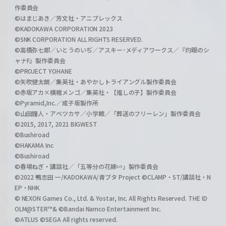
作委員会
©はまじあき／芳文社・アニプレックス
©KADOKAWA CORPORATION 2023
©SNK CORPORATION ALL RIGHTS RESERVED.
©高橋弥七郎／いとうのいぢ／アスキー･メディアワークス／『灼眼のシ
ャナF』製作委員会
©PROJECT YOHANE
©矢吹健太朗／集英社・あやかしトライアングル製作委員会
©赤坂アカ×横槍メンゴ／集英社・【推しの子】製作委員会
©Pyramid,Inc.／成子坂製作所
©山田鐘人・アベツカサ／小学館／「葬送のフリーレン」製作委員会
©2015, 2017, 2021 BIGWEST
©Bushiroad
©HAKAMA Inc
©Bushiroad
©春場ねぎ・講談社／「五等分の花嫁∽」製作委員会
©2022 鴨志田 一/KADOKAWA/青ブタ Project ©CLAMP・ST/講談社・N
EP・NHK
© NEXON Games Co., Ltd. & Yostar, Inc. All Rights Reserved. THE ID
OLM@STER™& ©Bandai Namco Entertainment Inc.
©ATLUS ©SEGA All rights reserved.