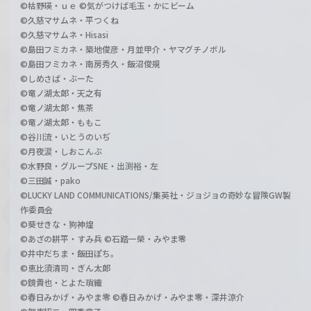
©枯野瑛・ｕｅ ©気がつけば毛玉・かにビーム
©久慈マサムネ・平つくね
©久慈マサムネ・Hisasi
©島田フミカネ・築地俊彦・月並甲介・ヤマグチノボル
©島田フミカネ・南房秀久・飯沼俊規
©しめさば・ぶーた
©竜ノ湖太郎・天之有
©竜ノ湖太郎・焦茶
©竜ノ湖太郎・ももこ
©谷川流・いとうのいぢ
©月夜涙・しおこんぶ
©水野良・グループSNE・出渕裕・左
©三田誠・pako
©LUCKY LAND COMMUNICATIONS/集英社・ジョジョの奇妙な冒険GW製
作委員会
©葵せきな・狗神煌
©あざの耕平・すみ兵 ©石踏一榮・みやま零
©井中だちま・飯田ぽち。
©恵比須清司・ぎん太郎
©鏡貴也・とよた瑣織
©春日みかげ・みやま零 ©春日みかげ・みやま零・深井涼介