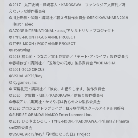
©2017 丸戸史明・深崎暮人・KADOKAWA ファンタジア文庫刊／冴
えない♭な製作委員会
©川上泰樹・伏瀬・講談社／転スラ製作委員会 ©REKI KAWAHARA 2019
illust：abec
©AZONE INTERNATIONAL・acus/アサルトリリィプロジェクト
©TYPE-MOON / FGO6 ANIME PROJECT
©TYPE-MOON / FGO7 ANIME PROJECT
©Frontwing
©2013 橘公司・つなこ／富士見書房／「デート･ア･ライブ」製作委員会
©春場ねぎ・講談社／「五等分の花嫁」製作委員会 ®KODANSHA
©2001-2020 CIRCUS
©VISUAL ARTS/Key
© Cygames, Inc.
© 宮島礼吏・講談社／「彼女、お借りします」製作委員会
©2020 夕蜜柑・狐印／KADOKAWA／防振り製作委員会
©赤坂アカ／集英社・かぐや様は告らせたい製作委員会
©2020 プロジェクトラブライブ！虹ヶ咲学園スクールアイドル同好会
©SUNRISE ©BANDAI NAMCO Entertainment Inc.
©2019 ひろやまひろし・TYPE-MOON／KADOKAWA／Prisma☆Phanta
sm製作委員会
©VISUAL ARTS/Key/「神様になった日」Project