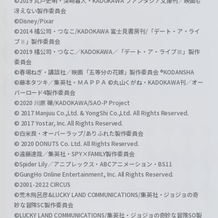
©2019 丸戸史明・深崎暮人・KADOKAWA ファンタジア文庫刊／映画も
冴えない製作委員会
©Disney/Pixar
©2014 橘公司・つなこ/KADOKAWA 富士見書房刊/「デート・ア・ライ
ブⅡ」製作委員会
©2019 橘公司・つなこ／KADOKAWA／「デート・ア・ライブⅢ」製作
委員会
©春場ねぎ・講談社／映画「五等分の花嫁」製作委員会 ®KODANSHA
©藤本タツキ／集英社・ＭＡＰＰＡ ©丸山くがね・KADOKAWA刊／オー
バーロード4製作委員会
©2020 川原 礫/KADOKAWA/SAO-P Project
© 2017 Manjuu Co.,Ltd. & YongShi Co.,Ltd. All Rights Reserved.
© 2017 Yostar, Inc. All Rights Reserved.
©白米良・オーバーラップ/ありふれた製作委員会
© 2020 DONUTS Co. Ltd. All Rights Reserved.
©遠藤達哉／集英社・SPY×FAMILY製作委員会
©Spider Lily／アニプレックス・ABCアニメーション・BS11
©GungHo Online Entertainment, Inc. All Rights Reserved.
©2001-2022 CIRCUS
©荒木飛呂彦&LUCKY LAND COMMUNICATIONS/集英社・ジョジョの奇
妙な冒険SC製作委員会
©LUCKY LAND COMMUNICATIONS/集英社・ジョジョの奇妙な冒険SO製