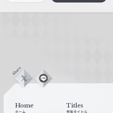
Share
X
L
i
n
e
Home
Titles
ホーム
参加タイトル