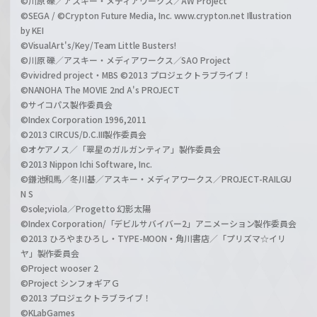
©川原 礫／アスキー・メディアワークス／AW Project
©SEGA / ©Crypton Future Media, Inc. www.crypton.net Illustration
by KEI
©VisualArt's/Key/Team Little Busters!
©川原 礫／アスキー・メディアワークス／SAO Project
©vividred project・MBS ©2013 プロジェクトラブライブ！
©NANOHA The MOVIE 2nd A's PROJECT
©サイコパス製作委員会
©Index Corporation 1996,2011
©2013 CIRCUS/D.C.III製作委員会
©オケアノス／「翠星のガルガンティア」製作委員会
©2013 Nippon Ichi Software, Inc.
©鎌池和馬／冬川基／アスキー・メディアワークス／PROJECT-RAILGU
N S
©sole;viola／Progetto 幻影太陽
©Index Corporation/「デビルサバイバー2」アニメーション製作委員会
©2013 ひろやまひろし・TYPE-MOON・角川書店／「プリズマ☆イリ
ヤ」製作委員会
©Project wooser 2
©Project シンフォギアＧ
©2013 プロジェクトラブライブ！
©KLabGames