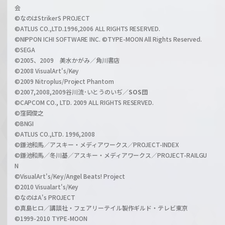
会
C
©なのはStrikerS PROJECT
h
©ATLUS CO.,LTD.1996,2006 ALL RIGHTS RESERVED.
a
©NIPPON ICHI SOFTWARE INC. ©TYPE-MOON All Rights Reserved.
n
©SEGA
©2005、2009 美水かがみ／角川書店
n
©2008 VisualArt's/Key
e
©2009 Nitroplus/Project Phantom
l
©2007,2008,2009谷川流･いとうのいぢ／
SOS団
©CAPCOM CO., LTD. 2009 ALL RIGHTS RESERVED.
©窪岡俊之
©BNGI
©ATLUS CO.,LTD. 1996,2008
©鎌池和馬／アスキー・メディアワークス／PROJECT-INDEX
©鎌池和馬／冬川基／アスキー・メディアワークス／PROJECT-RAILGU
N
©VisualArt's/Key/Angel Beats! Project
©2010 Visualart's/Key
©なのはA's PROJECT
©真島ヒロ／講談社・フェアリーテイル製作ギルド・テレビ東京
©1999-2010 TYPE-MOON