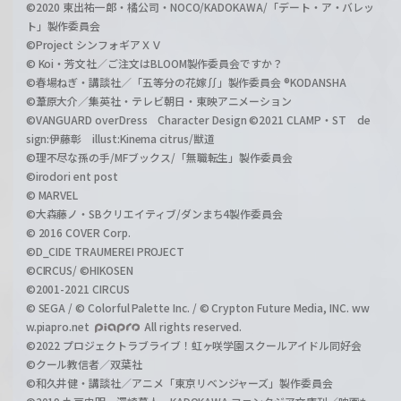
©2020 東出祐一郎・橘公司・NOCO/KADOKAWA/「デート・ア・バレッ
ト」製作委員会
©Project シンフォギアＸＶ
© Koi・芳文社／ご注文はBLOOM製作委員会ですか？
©春場ねぎ・講談社／「五等分の花嫁∬」製作委員会 ®KODANSHA
©葦原大介／集英社・テレビ朝日・東映アニメーション
©VANGUARD overDress Character Design ©2021 CLAMP・ST de
sign:伊藤彰 illust:Kinema citrus/獣道
©理不尽な孫の手/MFブックス/「無職転生」製作委員会
©irodori ent post
© MARVEL
©大森藤ノ・SBクリエイティブ/ダンまち4製作委員会
© 2016 COVER Corp.
©D_CIDE TRAUMEREI PROJECT
©CIRCUS/ ©HIKOSEN
©2001-2021 CIRCUS
© SEGA / © Colorful Palette Inc. / © Crypton Future Media, INC. ww
w.piapro.net
All rights reserved.
©2022 プロジェクトラブライブ！虹ヶ咲学園スクールアイドル同好会
©クール教信者／双葉社
©和久井健・講談社／アニメ「東京リベンジャーズ」製作委員会