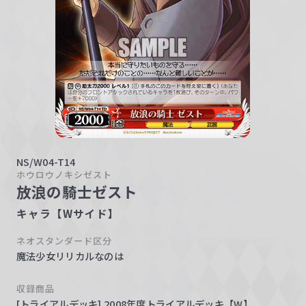
w
a
r
z
NS/W04-T14
ホウロウノキシゼスト
放浪の騎士ゼスト
キャラ【Wサイド】
ネオスタンダード区分
魔法少女リリカルなのは
収録商品
[トライアルデッキ] 2008年度トライアルデッキ【W】