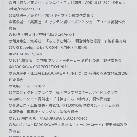
©臼井儀人／双葉社・シンエイ・テレビ朝日・ADK 1993-2024 ©Front
wing/Project GPT
©高橋陽一／集英社・2018キャプテン翼製作委員会
©高橋陽一／集英社・キャプテン翼シーズン２ ジュニアユース編製作委
員会
©あfろ・芳文社／野外活動プロジェクト
©和月伸宏／集英社・「るろうに剣心 －明治剣客浪漫譚－」製作委員会
©WFS Developed by WRIGHT FLYER STUDIOS
©VISUAL ARTS/Key
©2024 劇場版「ウマ娘 プリティーダービー 新時代の扉」製作委員会
©KADOKAWA CORPORATION 2024
©長月達平・株式会社KADOKAWA刊／Re:ゼロから始める異世界生活2製
作委員会
©東映アニメーション
©プロジェクトラブライブ！蓮ノ空女学院スクールアイドルクラブ
©内藤マーシー・講談社／「甘神さんちの縁結び」製作委員会
©真島ヒロ・上田敦夫・講談社／FT100YQ製作委員会・テレビ東京
©龍幸伸／集英社・ダンダダン製作委員会
©2023 時雨沢恵一/KADOKAWA/GGO2 Project
©丸山くがね・KADOKAWA刊／劇場版「オーバーロード」聖王国編製作
委員会