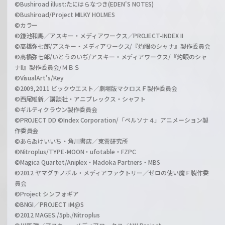
©Bushiroad illust:たにはらなつき(EDEN'S NOTES)
©Bushiroad/Project MILKY HOLMES
©カラー
©鎌池和馬／アスキー・メディアワークス／PROJECT-INDEX II
©高橋弥七郎/アスキー・メディアワークス/『灼眼のシャナ』製作委員会
©高橋弥七郎/いとうのいぢ/アスキー・メディアワークス/『灼眼のシャ
ナII』製作委員会/ＭＢＳ
©VisualArt's/Key
©2009,2011 ビックウエスト／劇場版マクロスＦ製作委員会
©西尾維新／講談社・アニプレックス・シャフト
©ギルティクラウン製作委員会
©PROJECT DD ©Index Corporation/「ペルソナ４」アニメーション製
作委員会
©あらゐけいいち・角川書店／東雲研究所
©Nitroplus/TYPE-MOON・ufotable・FZPC
©Magica Quartet/Aniplex・Madoka Partners・MBS
©2012 ヤマグチノボル・メディアファクトリー／ゼロの使い魔Ｆ製作委
員会
©Project シンフォギア
©BNGI／PROJECT iM@S
©2012 MAGES./5pb./Nitroplus