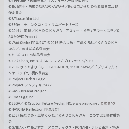
©TRIGGER・岡田麿里／キズナイーバー製作委員会
©長月達平・株式会社KADOKAWA刊／Re:ゼロから始める異世界生活製
作委員会
©&™Lucasfilm Ltd.
©SEGA／チェンクロ・フィルムパートナーズ
©2016 川原 礫／ＫＡＤＯＫＡＷＡ アスキー・メディアワークス刊／S
AO MOVIE Project
©ViVid Strike PROJECT ©2016 暁なつめ・三嶋くろね／ＫＡＤＯＫＡ
ＷＡ／このすば製作委員会
©ミルキィFFPN製作委員会
© Pokelabo, Inc. ©けものフレンズプロジェクト/KFPA
©2016 ひろやまひろし・TYPE-MOON／KADOKAWA／「プリズマ☆イ
リヤ ドライ!!」製作委員会
©Project Luck & Logic
©Project シンフォギアAXZ
©BanG Dream! Project
©Craft Egg Inc.
©SEGA／ ©Crypton Future Media, INC. www.piapro.net
©NANOHA Reflection PROJECT
©2017 暁なつめ・三嶋くろね／ＫＡＤＯＫＡＷＡ／このすば２製作委員
会
©GAINAX・中島かずき／アニプレックス・KONAMI・テレビ東京・電通