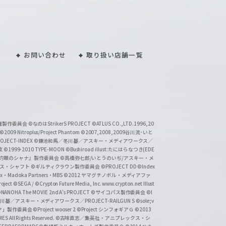
お問い合わせ
取り扱い店舗一覧
い魔製作委員会
©なのはStrikerS PROJECT
©ATLUS CO.,LTD.1996,20
©2009 Nitroplus/Project Phantom
©2007,2008,2009谷川流･いと
CT-INDEX
©鎌池和馬／冬川基／アスキー・メディアワークス／
京
©1999-2010 TYPE-MOON
©Bushiroad illust:たにはらなつき(EDE
『灼眼のシャナ』製作委員会
©高橋弥七郎/いとうのいぢ/アスキー・メ
クス・シャフト
©ギルティクラウン製作委員会
©PROJECT DD ©Index
lex・Madoka Partners・MBS
©2012 ヤマグチノボル・メディアファ
ject
©SEGA / ©Crypton Future Media, Inc. www.crypton.net Illust
NANOHA The MOVIE 2nd A's PROJECT
©サイコパス製作委員会
©I
基／アスキー・メディアワークス／PROJECT-RAILGUN S
©sole;v
リヤ」製作委員会
©Project wooser 2
©Project シンフォギアＧ
©2013
 All Rights Reserved.
©古味直志／集英社・アニプレックス・シ