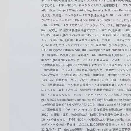
ャフト・MBS
©臼井儀人/双葉社・シンエイ・テレビ朝日・ADK
©臼
やまひろし・TYPE-MOON／ＫＡＤＯＫＡＷＡ 角川書店刊／「プ
alArt's/Key/SProject
©VisualArt's/Key/Team Little Busters! Refrain
見沙貴／集英社・とらぶるダークネス製作委員会
©BNEI／PROJECT 
ライブ！ムービー
©2015 DMM.com POWERCHORD STUDIO / C2 / KA
／KADOKAWA／「プリズマ☆イリヤ ツヴァイ ヘルツ！」製作委員
Koi・芳文社／ご注文は製作委員会ですか？？
©2015 川原 礫／KA
US ©SEGA All rights reserved.
©2015 CIRCUS
©TRIGGER・岡
トナーズ
©2016 川原 礫／ＫＡＤＯＫＡＷＡ アスキー・メディアワークス刊
o, Inc. ©けものフレンズプロジェクト/KFPA
©2016 ひろやまひろし
GA／ ©Crypton Future Media, INC. www.piapro.net
©NA
京・電通
©2015丸戸史明・深崎暮人・KADOKAWA 富士見書房／
ue Starlight
©2017 時雨沢恵一／ＫＡＤＯＫＡＷＡ アスキー・メディアワー
代理委員会
©2011 5pb.／Nitroplus 未来ガジェット研究所
©ミウラ
ー製作委員会 イラスト／神奈月昇
©暁なつめ・カカオ・ランタン
久慈マサムネ・Hisasi
©島田フミカネ・築地俊彦・月並甲介・ヤマ
しおこんぶ
©水野良・グループSNE・出渕裕・左
©三田誠・pako
©
ち。
©恵比須清司・ぎん太郎
©鏡貴也・とよた瑣織
©春日みかげ・
にくＡＴＫ（ニトロプラス）
©細音啓・猫鍋蒼
©橘公司・つなこ
©
礫／ＫＡＤＯＫＡＷＡ アスキー・メディアワークス／SAO-A Projec
ght
© 2021 Ateam Entertainment Inc.
©Tokyo Broadcasting System 
スラ製作委員会 ©REKI KAWAHARA 2019 illust：abec
©AZONE 
こ／富士見書房／「デート･ア･ライブ」製作委員会
©春場ねぎ・講談
2020 夕蜜柑・狐印／KADOKAWA／防振り製作委員会
©赤坂アカ
19 ひろやまひろし・TYPE-MOON／KADOKAWA／Prisma☆Phant
ォギアＸＶ
© Koi・芳文社／ご注文はBLOOM製作委員会ですか？
©
21 CLAMP・ST design:伊藤彰 illust:Kinema citrus/獣道
©理不尽