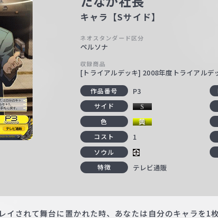
たなか社長
キャラ【Sサイド】
ネオスタンダード区分
ペルソナ
収録商品
[トライアルデッキ] 2008年度トライアルデ
P3
作品番号
サイド
色
1
コスト
ソウル
テレビ通販
特徴
プレイされて舞台に置かれた時、あなたは自分のキャラを1