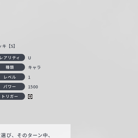
ッキ【S】
U
レアリティ
キャラ
種類
1
レベル
1500
パワー
トリガー
枚選び、そのターン中、