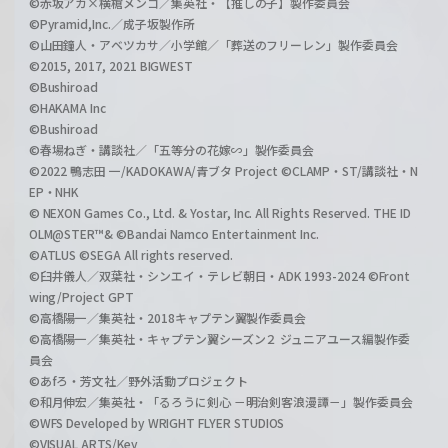
©赤坂アカ×横槍メンゴ／集英社・【推しの子】製作委員会
©Pyramid,Inc.／成子坂製作所
©山田鐘人・アベツカサ／小学館／「葬送のフリーレン」製作委員会
©2015, 2017, 2021 BIGWEST
©Bushiroad
©HAKAMA Inc
©Bushiroad
©春場ねぎ・講談社／「五等分の花嫁∽」製作委員会
©2022 鴨志田 一/KADOKAWA/青ブタ Project ©CLAMP・ST/講談社・N
EP・NHK
© NEXON Games Co., Ltd. & Yostar, Inc. All Rights Reserved. THE ID
OLM@STER™& ©Bandai Namco Entertainment Inc.
©ATLUS ©SEGA All rights reserved.
©臼井儀人／双葉社・シンエイ・テレビ朝日・ADK 1993-2024 ©Front
wing/Project GPT
©高橋陽一／集英社・2018キャプテン翼製作委員会
©高橋陽一／集英社・キャプテン翼シーズン２ ジュニアユース編製作委
員会
©あfろ・芳文社／野外活動プロジェクト
©和月伸宏／集英社・「るろうに剣心 －明治剣客浪漫譚－」製作委員会
©WFS Developed by WRIGHT FLYER STUDIOS
©VISUAL ARTS/Key