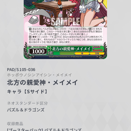
w
a
r
z
PAD/S105-036
ホッポウノシンアイシン・メイメイ
北方の親愛神・メイメイ
キャラ【Sサイド】
ネオスタンダード区分
パズル＆ドラゴンズ
収録商品
[ブースターパック] パズル＆ドラゴンズ