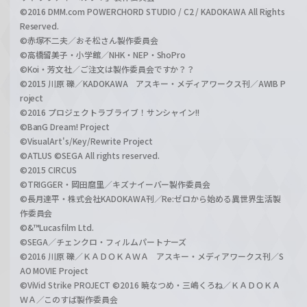
©2016 DMM.com POWERCHORD STUDIO / C2 / KADOKAWA All Rights
Reserved.
©赤塚不二夫／おそ松さん製作委員会
©高橋留美子・小学館／NHK・NEP・ShoPro
©Koi・芳文社／ご注文は製作委員会ですか？？
©2015 川原 礫／KADOKAWA アスキー・メディアワークス刊／AWIB P
roject
©2016 プロジェクトラブライブ！サンシャイン!!
©BanG Dream! Project
©VisualArt's/Key/Rewrite Project
©ATLUS ©SEGA All rights reserved.
©2015 CIRCUS
©TRIGGER・岡田麿里／キズナイーバー製作委員会
©長月達平・株式会社KADOKAWA刊／Re:ゼロから始める異世界生活製
作委員会
©&™Lucasfilm Ltd.
©SEGA／チェンクロ・フィルムパートナーズ
©2016 川原 礫／ＫＡＤＯＫＡＷＡ アスキー・メディアワークス刊／S
AO MOVIE Project
©ViVid Strike PROJECT ©2016 暁なつめ・三嶋くろね／ＫＡＤＯＫＡ
ＷＡ／このすば製作委員会