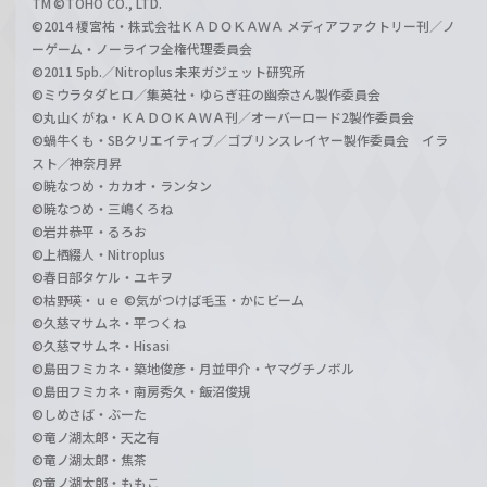
TM ©TOHO CO., LTD.
©2014 榎宮祐・株式会社ＫＡＤＯＫＡＷＡ メディアファクトリー刊／ノ
ーゲーム・ノーライフ全権代理委員会
©2011 5pb.／Nitroplus 未来ガジェット研究所
©ミウラタダヒロ／集英社・ゆらぎ荘の幽奈さん製作委員会
©丸山くがね・ＫＡＤＯＫＡＷＡ刊／オーバーロード2製作委員会
©蝸牛くも・SBクリエイティブ／ゴブリンスレイヤー製作委員会 イラ
スト／神奈月昇
©暁なつめ・カカオ・ランタン
©暁なつめ・三嶋くろね
©岩井恭平・るろお
©上栖綴人・Nitroplus
©春日部タケル・ユキヲ
©枯野瑛・ｕｅ ©気がつけば毛玉・かにビーム
©久慈マサムネ・平つくね
©久慈マサムネ・Hisasi
©島田フミカネ・築地俊彦・月並甲介・ヤマグチノボル
©島田フミカネ・南房秀久・飯沼俊規
©しめさば・ぶーた
©竜ノ湖太郎・天之有
©竜ノ湖太郎・焦茶
©竜ノ湖太郎・ももこ