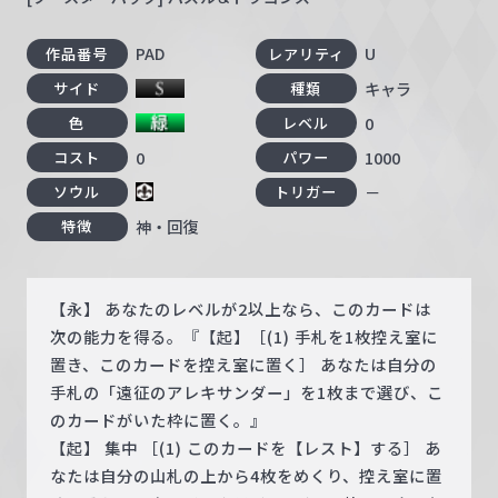
PAD
U
作品番号
レアリティ
キャラ
サイド
種類
0
色
レベル
0
1000
コスト
パワー
－
ソウル
トリガー
神・回復
特徴
【永】 あなたのレベルが2以上なら、このカードは
次の能力を得る。『【起】［(1) 手札を1枚控え室に
置き、このカードを控え室に置く］ あなたは自分の
手札の「遠征のアレキサンダー」を1枚まで選び、こ
のカードがいた枠に置く。』
【起】 集中 ［(1) このカードを【レスト】する］ あ
なたは自分の山札の上から4枚をめくり、控え室に置