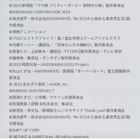
©2024 劇場版「ウマ娘 プリティーダービー 新時代の扉」製作委員会
©KADOKAWA CORPORATION 2024
©長月達平・株式会社KADOKAWA刊／Re:ゼロから始める異世界生活2製
作委員会
©東映アニメーション
©プロジェクトラブライブ！蓮ノ空女学院スクールアイドルクラブ
©内藤マーシー・講談社／「甘神さんちの縁結び」製作委員会
©真島ヒロ・上田敦夫・講談社／FT100YQ製作委員会・テレビ東京
©龍幸伸／集英社・ダンダダン製作委員会
©2023 時雨沢恵一/KADOKAWA/GGO2 Project
©丸山くがね・KADOKAWA刊／劇場版「オーバーロード」聖王国編製作
委員会
© 2023 あおぎり高校 / viviON, inc.
©NANOHA 20th PROJECT
©雨森たきび／小学館／マケイン応援委員会
©防衛隊第３部隊 ©松本直也／集英社
©原悠衣・芳文社／劇場版きんいろモザイク Thank you!! 製作委員会
©長月達平・株式会社KADOKAWA刊／Re:ゼロから始める異世界生活3製
作委員会
©SHIFT UP CORP.
© NEOWIZ & GAMFS N inc. All rights reserved.