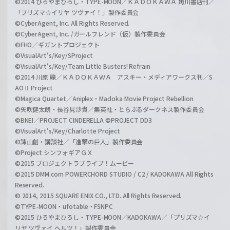
©2014 ひろやまひろし・TYPE-MOON／ＫＡＤＯＫＡＷＡ 角川書店刊／
「プリズマ☆イリヤ ツヴァイ！」製作委員会
©CyberAgent, Inc. All Rights Reserved.
©CyberAgent, Inc. /ガールフレンド（仮）製作委員会
©FHO／ギガントプロジェクト
©VisualArt's/Key/SProject
©VisualArt's/Key/Team Little Busters! Refrain
©2014 川原 礫／ＫＡＤＯＫＡＷＡ アスキー・メディアワークス刊／S
AOⅡ Project
©Magica Quartet／Aniplex・Madoka Movie Project Rebellion
©矢吹健太朗・長谷見沙貴／集英社・とらぶるダークネス製作委員会
©BNEI／PROJECT CINDERELLA ©PROJECT DD3
©VisualArt's/Key/Charlotte Project
©諫山創・講談社／「進撃の巨人」製作委員会
©Project シンフォギアＧＸ
©2015 プロジェクトラブライブ！ムービー
©2015 DMM.com POWERCHORD STUDIO / C2 / KADOKAWA All Rights
Reserved.
© 2014, 2015 SQUARE ENIX CO., LTD. All Rights Reserved.
©TYPE-MOON・ufotable・FSNPC
©2015 ひろやまひろし・TYPE-MOON／KADOKAWA／「プリズマ☆イ
リヤ ツヴァイ ヘルツ！」製作委員会