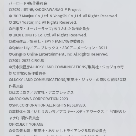
バーロード4製作委員会
©2020 川原 礫/KADOKAWA/SAO-P Project
© 2017 Manjuu Co.,Ltd. & YongShi Co.,Ltd. All Rights Reserved.
© 2017 Yostar, Inc. All Rights Reserved.
©白米良・オーバーラップ/ありふれた製作委員会
© 2020 DONUTS Co. Ltd. All Rights Reserved.
©遠藤達哉／集英社・SPY×FAMILY製作委員会
©Spider Lily／アニプレックス・ABCアニメーション・BS11
©GungHo Online Entertainment, Inc. All Rights Reserved.
©2001-2022 CIRCUS
©荒木飛呂彦&LUCKY LAND COMMUNICATIONS/集英社・ジョジョの奇
妙な冒険SC製作委員会
©LUCKY LAND COMMUNICATIONS/集英社・ジョジョの奇妙な冒険SO製
作委員会
©はまじあき／芳文社・アニプレックス
©KADOKAWA CORPORATION 2023
©SNK CORPORATION ALL RIGHTS RESERVED.
©高橋弥七郎／いとうのいぢ／アスキー･メディアワークス／『灼眼のシ
ャナF』製作委員会
©PROJECT YOHANE
©矢吹健太朗／集英社・あやかしトライアングル製作委員会