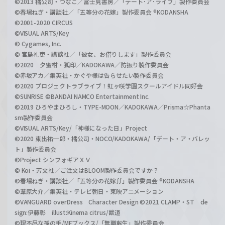
©2013 橘公司・つなこ／富士見書房／「デート･ア･ライブ」製作委員会
©春場ねぎ・講談社／「五等分の花嫁」製作委員会 ®KODANSHA
©2001-2020 CIRCUS
©VISUAL ARTS/Key
© Cygames, Inc.
© 宮島礼吏・講談社／「彼女、お借りします」製作委員会
©2020 夕蜜柑・狐印／KADOKAWA／防振り製作委員会
©赤坂アカ／集英社・かぐや様は告らせたい製作委員会
©2020 プロジェクトラブライブ！虹ヶ咲学園スクールアイドル同好会
©SUNRISE ©BANDAI NAMCO Entertainment Inc.
©2019 ひろやまひろし・TYPE-MOON／KADOKAWA／Prisma☆Phanta
sm製作委員会
©VISUAL ARTS/Key/「神様になった日」Project
©2020 東出祐一郎・橘公司・NOCO/KADOKAWA/「デート・ア・バレッ
ト」製作委員会
©Project シンフォギアＸＶ
© Koi・芳文社／ご注文はBLOOM製作委員会ですか？
©春場ねぎ・講談社／「五等分の花嫁∬」製作委員会 ®KODANSHA
©葦原大介／集英社・テレビ朝日・東映アニメーション
©VANGUARD overDress Character Design ©2021 CLAMP・ST de
sign:伊藤彰 illust:Kinema citrus/獣道
©理不尽な孫の手/MFブックス/「無職転生」製作委員会