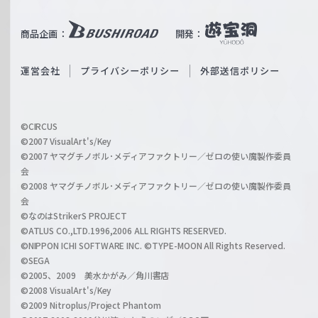
e
u
i
b
商品企画：
開発：
ß
e
S
O
運営会社
プライバシーポリシー
外部送信ポリシー
c
f
h
f
w
i
a
©CIRCUS
c
©2007 VisualArt's/Key
r
i
©2007 ヤマグチノボル･メディアファクトリー／ゼロの使い魔製作委員
z
会
a
©2008 ヤマグチノボル･メディアファクトリー／ゼロの使い魔製作委員
l
会
C
©なのはStrikerS PROJECT
h
©ATLUS CO.,LTD.1996,2006 ALL RIGHTS RESERVED.
a
©NIPPON ICHI SOFTWARE INC. ©TYPE-MOON All Rights Reserved.
n
©SEGA
©2005、2009 美水かがみ／角川書店
n
©2008 VisualArt's/Key
e
©2009 Nitroplus/Project Phantom
l