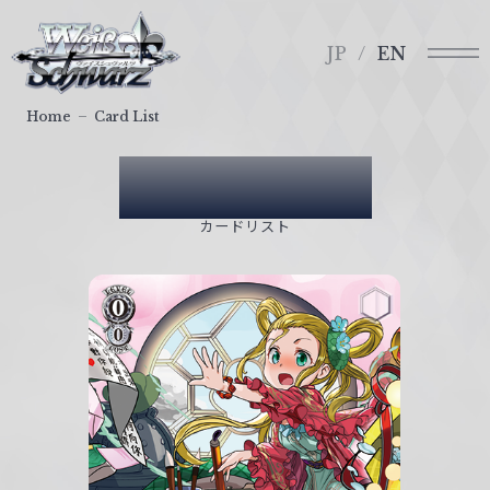
メ
ヴ
ニ
ァ
JP
EN
ュ
イ
ー
ス
Home
Card List
シ
ュ
Card List
ヴ
ァ
カードリスト
ル
ツ
｜
W
e
i
ß
S
c
h