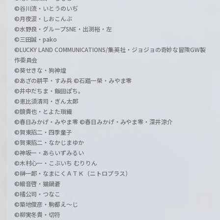
©谷川流・いとうのいぢ
©月夜涙・しおこんぶ
©水野良・グループSNE・出渕裕・左
©三田誠・pako
©LUCKY LAND COMMUNICATIONS/集英社・ジョジョの奇妙な冒険GW製
作委員会
©葵せきな・狗神煌
©あざの耕平・すみ兵 ©石踏一榮・みやま零
©井中だちま・飯田ぽち。
©恵比須清司・ぎん太郎
©鏡貴也・とよた瑣織
©春日みかげ・みやま零 ©春日みかげ・みやま零・深井涼介
©賀東招二・四季童子
©賀東招二・なかじまゆか
©神坂一・あらいずみるい
©木村心一・こぶいち むりりん
©榊一郎・なまにくＡＴＫ（ニトロプラス）
©細音啓・猫鍋蒼
©橘公司・つなこ
©築地俊彦・駒都え～じ
©柳実冬貴・切符