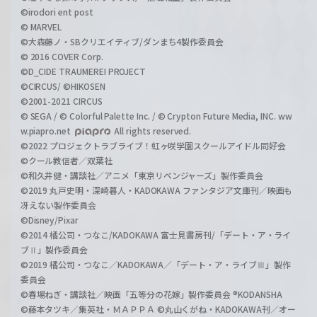
©irodori ent post
© MARVEL
©大森藤ノ・SBクリエイティブ/ダンまち4製作委員会
© 2016 COVER Corp.
©D_CIDE TRAUMEREI PROJECT
©CIRCUS/ ©HIKOSEN
©2001-2021 CIRCUS
© SEGA / © Colorful Palette Inc. / © Crypton Future Media, INC. ww
w.piapro.net
All rights reserved.
©2022 プロジェクトラブライブ！虹ヶ咲学園スクールアイドル同好会
©クール教信者／双葉社
©和久井健・講談社／アニメ「東京リベンジャーズ」製作委員会
©2019 丸戸史明・深崎暮人・KADOKAWA ファンタジア文庫刊／映画も
冴えない製作委員会
©Disney/Pixar
©2014 橘公司・つなこ/KADOKAWA 富士見書房刊/「デート・ア・ライ
ブⅡ」製作委員会
©2019 橘公司・つなこ／KADOKAWA／「デート・ア・ライブⅢ」製作
委員会
©春場ねぎ・講談社／映画「五等分の花嫁」製作委員会 ®KODANSHA
©藤本タツキ／集英社・ＭＡＰＰＡ ©丸山くがね・KADOKAWA刊／オー