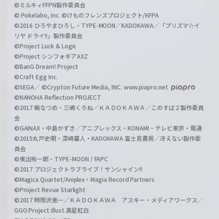
©ミルキィFFPN製作委員会
© Pokelabo, Inc. ©けものフレンズプロジェクト/KFPA
©2016 ひろやまひろし・TYPE-MOON／KADOKAWA／「プリズマ☆イ
リヤ ドライ!!」製作委員会
©Project Luck & Logic
©Project シンフォギアAXZ
©BanG Dream! Project
©Craft Egg Inc.
©SEGA／ ©Crypton Future Media, INC. www.piapro.net
©NANOHA Reflection PROJECT
©2017 暁なつめ・三嶋くろね／ＫＡＤＯＫＡＷＡ／このすば２製作委員
会
©GAINAX・中島かずき／アニプレックス・KONAMI・テレビ東京・電通
©2015丸戸史明・深崎暮人・KADOKAWA 富士見書房／冴えない製作委
員会
©東出祐一郎・TYPE-MOON / FAPC
©2017 プロジェクトラブライブ！サンシャイン!!
©Magica Quartet/Aniplex・Magia Record Partners
©Project Revue Starlight
©2017 時雨沢恵一／ＫＡＤＯＫＡＷＡ アスキー・メディアワークス／
GGO Project illust.黒星紅白