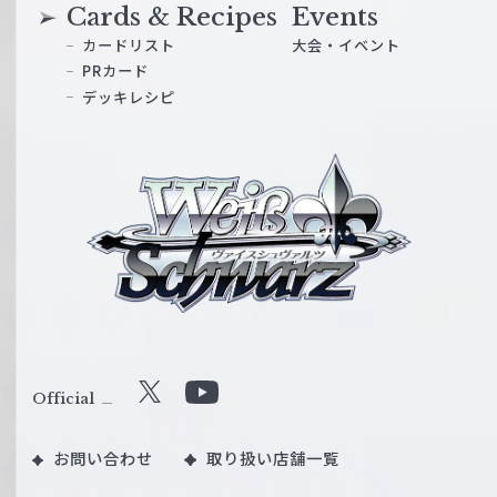
Cards & Recipes
Events
カードリスト
大会・イベント
PRカード
デッキレシピ
ヴ
ァ
イ
ス
シ
ュ
ヴ
ァ
ル
Official
X
Y
ツ
o
｜
お問い合わせ
取り扱い店舗一覧
u
W
T