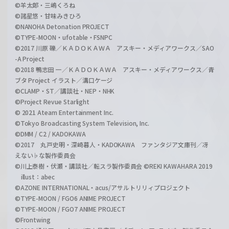
©羊太郎・三嶋くろね
©諸星悠・甘味みきひろ
©NANOHA Detonation PROJECT
©TYPE-MOON・ufotable・FSNPC
©2017 川原 礫／ＫＡＤＯＫＡＷＡ アスキー・メディアワークス／SAO
-A Project
©2018 鴨志田 一／ＫＡＤＯＫＡＷＡ アスキー・メディアワークス／青
ブタ Project イラスト／溝口ケージ
©CLAMP・ST／講談社・NEP・NHK
©Project Revue Starlight
© 2021 Ateam Entertainment Inc.
©Tokyo Broadcasting System Television, Inc.
©DMM / C2 / KADOKAWA
©2017 丸戸史明・深崎暮人・KADOKAWA ファンタジア文庫刊／冴
えない♭な製作委員会
©川上泰樹・伏瀬・講談社／転スラ製作委員会 ©REKI KAWAHARA 2019
illust：abec
©AZONE INTERNATIONAL・acus/アサルトリリィプロジェクト
©TYPE-MOON / FGO6 ANIME PROJECT
©TYPE-MOON / FGO7 ANIME PROJECT
©Frontwing