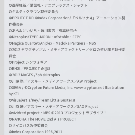
©西尾維新／講談社・アニプレックス・シャフト
©ギルティクラウン製作委員会
©PROJECT DD ©Index Corporation/「ペルソナ４」アニメーション製
作委員会
©あらゐけいいち・角川書店／東雲研究所
©Nitroplus/TYPE-MOON・ufotable・FZPC
©Magica Quartet/Aniplex・Madoka Partners・MBS
©2012 ヤマグチノボル・メディアファクトリー／ゼロの使い魔Ｆ製作委
員会
©Project シンフォギア
©BNGI／PROJECT iM@S
©2012 MAGES./5pb./Nitroplus
©川原 礫／アスキー・メディアワークス／AW Project
©SEGA / ©Crypton Future Media, Inc. www.crypton.net Illustration
by KEI
©VisualArt's/Key/Team Little Busters!
©川原 礫／アスキー・メディアワークス／SAO Project
©vividred project・MBS ©2013 プロジェクトラブライブ！
©NANOHA The MOVIE 2nd A's PROJECT
©サイコパス製作委員会
©Index Corporation 1996,2011