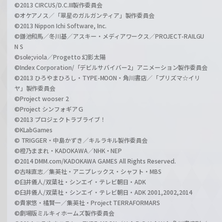
©2013 CIRCUS/D.C.III製作委員会
©オケアノス／「翠星のガルガンティア」製作委員会
©2013 Nippon Ichi Software, Inc.
©鎌池和馬／冬川基／アスキー・メディアワークス／PROJECT-RAILGU
N S
©sole;viola／Progetto 幻影太陽
©Index Corporation/「デビルサバイバー2」アニメーション製作委員会
©2013 ひろやまひろし・TYPE-MOON・角川書店／「プリズマ☆イリ
ヤ」製作委員会
©Project wooser 2
©Project シンフォギアＧ
©2013 プロジェクトラブライブ！
©KLabGames
© TRIGGER・中島かずき／キルラキル製作委員会
©橙乃ままれ・KADOKAWA／NHK・NEP
©2014 DMM.com/KADOKAWA GAMES All Rights Reserved.
©古味直志／集英社・アニプレックス・シャフト・MBS
©臼井儀人/双葉社・シンエイ・テレビ朝日・ADK
©臼井儀人/双葉社・シンエイ・テレビ朝日・ADK 2001,2002,2014
©貴家悠・橘賢一／集英社・Project TERRAFORMARS
©劇場版ミルキィホームズ製作委員会