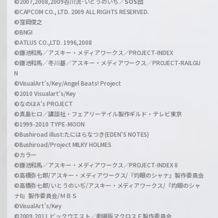
©2007,2008,2009谷川流･いとうのいぢ／
SOS団
©CAPCOM CO., LTD. 2009 ALL RIGHTS RESERVED.
©窪岡俊之
©BNGI
©ATLUS CO.,LTD. 1996,2008
©鎌池和馬／アスキー・メディアワークス／PROJECT-INDEX
©鎌池和馬／冬川基／アスキー・メディアワークス／PROJECT-RAILGU
N
©VisualArt's/Key/Angel Beats! Project
©2010 Visualart's/Key
©なのはA's PROJECT
©真島ヒロ／講談社・フェアリーテイル製作ギルド・テレビ東京
©1999-2010 TYPE-MOON
©Bushiroad illust:たにはらなつき(EDEN'S NOTES)
©Bushiroad/Project MILKY HOLMES
©カラー
©鎌池和馬／アスキー・メディアワークス／PROJECT-INDEX II
©高橋弥七郎/アスキー・メディアワークス/『灼眼のシャナ』製作委員会
©高橋弥七郎/いとうのいぢ/アスキー・メディアワークス/『灼眼のシャ
ナII』製作委員会/ＭＢＳ
©VisualArt's/Key
©2009,2011 ビックウエスト／劇場版マクロスＦ製作委員会