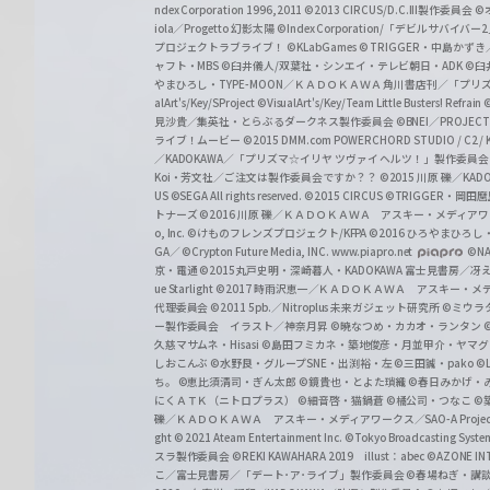
z
ndex Corporation 1996,2011
©2013 CIRCUS/D.C.III製作委員会
©
iola／Progetto 幻影太陽
©Index Corporation/「デビルサバ
プロジェクトラブライブ！
©KLabGames
© TRIGGER・中島か
ャフト・MBS
©臼井儀人/双葉社・シンエイ・テレビ朝日・ADK
©臼
やまひろし・TYPE-MOON／ＫＡＤＯＫＡＷＡ 角川書店刊／「プ
alArt's/Key/SProject
©VisualArt's/Key/Team Little Busters! Refrain
見沙貴／集英社・とらぶるダークネス製作委員会
©BNEI／PROJECT 
ライブ！ムービー
©2015 DMM.com POWERCHORD STUDIO / C2 / KA
／KADOKAWA／「プリズマ☆イリヤ ツヴァイ ヘルツ！」製作委員
Koi・芳文社／ご注文は製作委員会ですか？？
©2015 川原 礫／KA
US ©SEGA All rights reserved.
©2015 CIRCUS
©TRIGGER・岡
トナーズ
©2016 川原 礫／ＫＡＤＯＫＡＷＡ アスキー・メディアワークス刊
o, Inc. ©けものフレンズプロジェクト/KFPA
©2016 ひろやまひろし
GA／ ©Crypton Future Media, INC. www.piapro.net
©NA
京・電通
©2015丸戸史明・深崎暮人・KADOKAWA 富士見書房／
ue Starlight
©2017 時雨沢恵一／ＫＡＤＯＫＡＷＡ アスキー・メディアワー
代理委員会
©2011 5pb.／Nitroplus 未来ガジェット研究所
©ミウラ
ー製作委員会 イラスト／神奈月昇
©暁なつめ・カカオ・ランタン
久慈マサムネ・Hisasi
©島田フミカネ・築地俊彦・月並甲介・ヤマ
しおこんぶ
©水野良・グループSNE・出渕裕・左
©三田誠・pako
©
ち。
©恵比須清司・ぎん太郎
©鏡貴也・とよた瑣織
©春日みかげ・
にくＡＴＫ（ニトロプラス）
©細音啓・猫鍋蒼
©橘公司・つなこ
©
礫／ＫＡＤＯＫＡＷＡ アスキー・メディアワークス／SAO-A Projec
ght
© 2021 Ateam Entertainment Inc.
©Tokyo Broadcasting System 
スラ製作委員会 ©REKI KAWAHARA 2019 illust：abec
©AZONE 
こ／富士見書房／「デート･ア･ライブ」製作委員会
©春場ねぎ・講談