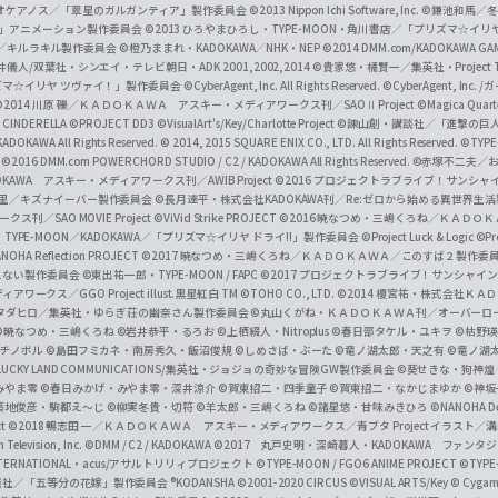
i
オケアノス／「翠星のガルガンティア」製作委員会
©2013 Nippon Ichi Software, Inc.
©鎌池和馬／冬川
イバー2」アニメーション製作委員会
©2013 ひろやまひろし・TYPE-MOON・角川書店／「プリズマ☆イ
c
ずき／キルラキル製作委員会
©橙乃ままれ・KADOKAWA／NHK・NEP
©2014 DMM.com/KADOKAWA GAMES
井儀人/双葉社・シンエイ・テレビ朝日・ADK 2001,2002,2014
©貴家悠・橘賢一／集英社・Project T
i
リズマ☆イリヤ ツヴァイ！」製作委員会
©CyberAgent, Inc. All Rights Reserved.
©CyberAgent, I
a
©2014 川原 礫／ＫＡＤＯＫＡＷＡ アスキー・メディアワークス刊／SAOⅡ Project
©Magica Quart
CINDERELLA ©PROJECT DD3
©VisualArt's/Key/Charlotte Project
©諫山創・講談社／「進撃の巨
l
DOKAWA All Rights Reserved.
© 2014, 2015 SQUARE ENIX CO., LTD. All Rights Reserved.
©TYPE
会
©2016 DMM.com POWERCHORD STUDIO / C2 / KADOKAWA All Rights Reserved.
©赤塚不二夫／
C
DOKAWA アスキー・メディアワークス刊／AWIB Project
©2016 プロジェクトラブライブ！サンシャイ
h
田麿里／キズナイーバー製作委員会
©長月達平・株式会社KADOKAWA刊／Re:ゼロから始める異世界生
／SAO MOVIE Project
©ViVid Strike PROJECT ©2016 暁なつめ・三嶋くろね／Ｋ
a
・TYPE-MOON／KADOKAWA／「プリズマ☆イリヤ ドライ!!」製作委員会
©Project Luck & Logic
©P
NOHA Reflection PROJECT
©2017 暁なつめ・三嶋くろね／ＫＡＤＯＫＡＷＡ／このすば２製作委
n
冴えない製作委員会
©東出祐一郎・TYPE-MOON / FAPC
©2017 プロジェクトラブライブ！サンシャイン!
n
クス／GGO Project illust.黒星紅白
TM ©TOHO CO., LTD.
©2014 榎宮祐・株式会社Ｋ
タダヒロ／集英社・ゆらぎ荘の幽奈さん製作委員会
©丸山くがね・ＫＡＤＯＫＡＷＡ刊／オーバーロ
e
©暁なつめ・三嶋くろね
©岩井恭平・るろお
©上栖綴人・Nitroplus
©春日部タケル・ユキヲ
©枯野瑛
グチノボル
©島田フミカネ・南房秀久・飯沼俊規
©しめさば・ぶーた
©竜ノ湖太郎・天之有
©竜ノ湖
l
LUCKY LAND COMMUNICATIONS/集英社・ジョジョの奇妙な冒険GW製作委員会
©葵せきな・狗神煌
みやま零 ©春日みかげ・みやま零・深井涼介
©賀東招二・四季童子
©賀東招二・なかじまゆか
©神坂
築地俊彦・駒都え～じ
©柳実冬貴・切符
©羊太郎・三嶋くろね
©諸星悠・甘味みきひろ
©NANOHA De
t
©2018 鴨志田 一／ＫＡＤＯＫＡＷＡ アスキー・メディアワークス／青ブタ Project イラスト／
Television, Inc.
©DMM / C2 / KADOKAWA
©2017 丸戸史明・深崎暮人・KADOKAWA ファン
INTERNATIONAL・acus/アサルトリリィプロジェクト
©TYPE-MOON / FGO6 ANIME PROJECT
©TYPE
社／「五等分の花嫁」製作委員会 ®KODANSHA
©2001-2020 CIRCUS
©VISUAL ARTS/Key
© Cygame