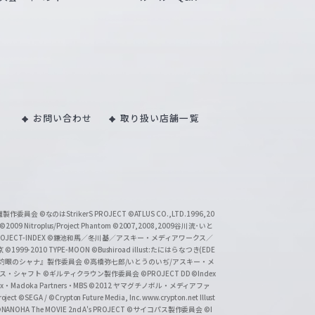
お問い合わせ
取り扱い店舗一覧
い魔製作委員会
©なのはStrikerS PROJECT
©ATLUS CO.,LTD.1996,20
©2009 Nitroplus/Project Phantom
©2007,2008,2009谷川流･いと
CT-INDEX
©鎌池和馬／冬川基／アスキー・メディアワークス／
京
©1999-2010 TYPE-MOON
©Bushiroad illust:たにはらなつき(EDE
『灼眼のシャナ』製作委員会
©高橋弥七郎/いとうのいぢ/アスキー・メ
クス・シャフト
©ギルティクラウン製作委員会
©PROJECT DD ©Index
lex・Madoka Partners・MBS
©2012 ヤマグチノボル・メディアファ
ject
©SEGA / ©Crypton Future Media, Inc. www.crypton.net Illust
NANOHA The MOVIE 2nd A's PROJECT
©サイコパス製作委員会
©I