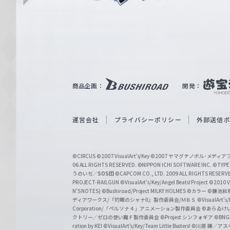
i
ュ
n
e
ヴ
ァ
ル
ツ
｜
商品企画：
開発：
W
e
i
運営会社
プライバシーポリシー
外部送信
ß
S
©CIRCUS
©2007 VisualArt's/Key
©2007 ヤマグチノボル･メデ
c
06 ALL RIGHTS RESERVED.
©NIPPON ICHI SOFTWARE INC. ©TYPE-
うのいぢ／
SOS団
©CAPCOM CO., LTD. 2009 ALL RIGHTS RESERV
h
PROJECT-RAILGUN
©VisualArt's/Key/Angel Beats! Project
©2010 Vi
w
N'S NOTES)
©Bushiroad/Project MILKY HOLMES
©カラー
©鎌池和馬
ディアワークス/『灼眼のシャナII』製作委員会/ＭＢＳ
©VisualArt's
a
Corporation/「ペルソナ４」アニメーション製作委員会
©あらゐけ
クトリー／ゼロの使い魔Ｆ製作委員会
©Project シンフォギア
©BNG
r
ration by KEI
©VisualArt's/Key/Team Little Busters!
©川原 礫／アスキ