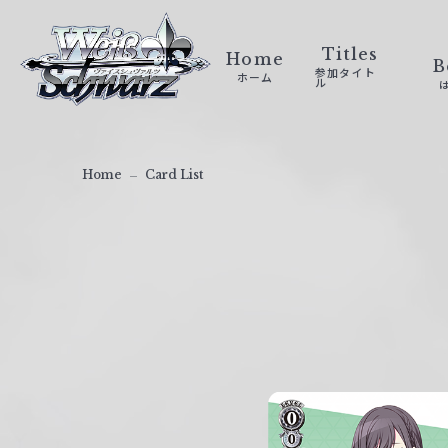
ヴ
ァ
Titles
Home
B
参加タイト
ホーム
イ
ル
ス
シ
ュ
Home
Card List
ヴ
ァ
ル
ツ
｜
W
e
i
ß
S