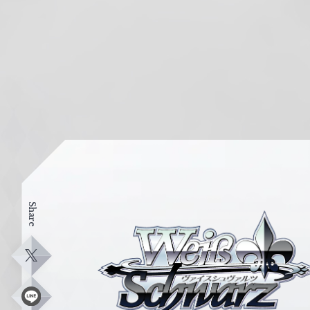
Share
ヴ
ァ
イ
X
ス
シ
L