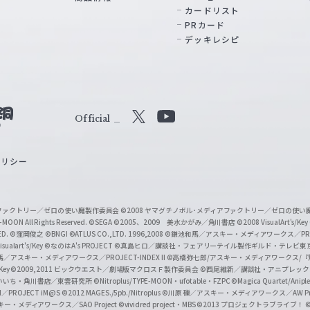
カードリスト
PRカード
デッキレシピ
Official
X
Y
o
ポリシー
u
T
u
ィアファクトリー／ゼロの使い魔製作委員会
©2008 ヤマグチノボル･メディアファクトリー／ゼロの使
b
MOON All Rights Reserved.
©SEGA
©2005、2009 美水かがみ／角川書店
©2008 VisualArt's/Key
ED.
©窪岡俊之
©BNGI
©ATLUS CO.,LTD. 1996,2008
©鎌池和馬／アスキー・メディアワークス／PROJE
e
sualart's/Key
©なのはA's PROJECT
©真島ヒロ／講談社・フェアリーテイル製作ギルド・テレビ東
／アスキー・メディアワークス／PROJECT-INDEX II
©高橋弥七郎/アスキー・メディアワークス/
O
/Key
©2009,2011 ビックウエスト／劇場版マクロスＦ製作委員会
©西尾維新／講談社・アニプレッ
f
いいち・角川書店／東雲研究所
©Nitroplus/TYPE-MOON・ufotable・FZPC
©Magica Quartet/Anip
I／PROJECT iM@S
©2012 MAGES./5pb./Nitroplus
©川原 礫／アスキー・メディアワークス／AW Pro
f
ー・メディアワークス／SAO Project
©vividred project・MBS ©2013 プロジェクトラブライブ！
©