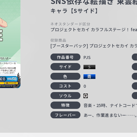
SNS依存な絵描き 東雲
キャラ【Sサイド】
ネオスタンダード区分
プロジェクトセカイ カラフルステージ！ fea
収録商品
[ブースターパック] プロジェクトセカイ カラフ
PJS
作品番号
サイド
色
0
コスト
ソウル
音楽・25時、ナイトコード
特徴
あー、作業進まないー……
フレーバー