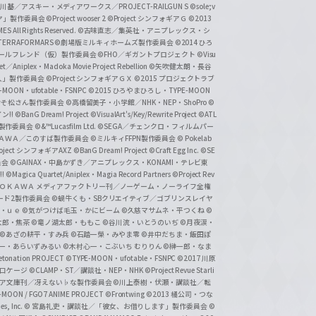
基／アスキー・メディアワークス／PROJECT-RAILGUN S
©sole;v
リヤ」製作委員会
©Project wooser 2
©Project シンフォギアＧ
©2013
 All Rights Reserved.
©古味直志／集英社・アニプレックス・シ
ERRAFORMARS
©劇場版ミルキィホームズ製作委員会
©2014 ひろ
nc. /ガールフレンド（仮）製作委員会
©FHO／ギガントプロジェクト
©Visu
et／Aniplex・Madoka Movie Project Rebellion
©矢吹健太朗・長谷
人」製作委員会
©Project シンフォギアＧＸ
©2015 プロジェクトラブ
-MOON・ufotable・FSNPC
©2015 ひろやまひろし・TYPE-MOON
おそ松さん製作委員会
©高橋留美子・小学館／NHK・NEP・ShoPro
©
ン!!
©BanG Dream! Project
©VisualArt's/Key/Rewrite Project
©ATL
活製作委員会
©&™Lucasfilm Ltd.
©SEGA／チェンクロ・フィルムパー
ＡＤＯＫＡＷＡ／このすば製作委員会
©ミルキィFFPN製作委員会
© Pokelab
roject シンフォギアAXZ
©BanG Dream! Project
©Craft Egg Inc.
©SE
員会
©GAINAX・中島かずき／アニプレックス・KONAMI・テレビ東
!
©Magica Quartet/Aniplex・Magia Record Partners
©Project Rev
ＡＤＯＫＡＷＡ メディアファクトリー刊／ノーゲーム・ノーライフ全権
ード2製作委員会
©蝸牛くも・SBクリエイティブ／ゴブリンスレイヤ
・ｕｅ ©気がつけば毛玉・かにビーム
©久慈マサムネ・平つくね
©
太郎・焦茶
©竜ノ湖太郎・ももこ
©谷川流・いとうのいぢ
©月夜涙・
©あざの耕平・すみ兵 ©石踏一榮・みやま零
©井中だちま・飯田ぽ
一・あらいずみるい
©木村心一・こぶいち むりりん
©榊一郎・なま
tonation PROJECT
©TYPE-MOON・ufotable・FSNPC
©2017 川原
溝口ケージ
©CLAMP・ST／講談社・NEP・NHK
©Project Revue Starli
タジア文庫刊／冴えない♭な製作委員会
©川上泰樹・伏瀬・講談社／転
-MOON / FGO7 ANIME PROJECT
©Frontwing
©2013 橘公司・つな
s, Inc.
© 宮島礼吏・講談社／「彼女、お借りします」製作委員会
©