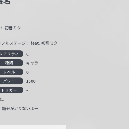
絵名
t. 初音ミク
ルステージ！ feat. 初音ミク
C
レアリティ
キャラ
種類
0
レベル
1500
パワー
-
トリガー
で。
。糖分が足りないよー