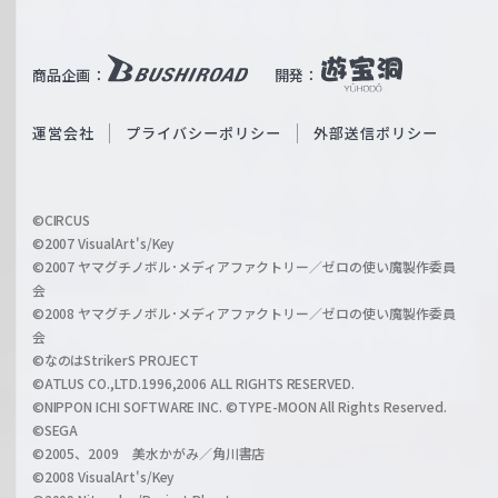
T
e
u
i
b
商品企画：
開発：
ß
e
S
O
運営会社
プライバシーポリシー
外部送信ポリシー
c
f
h
f
w
i
a
©CIRCUS
c
©2007 VisualArt's/Key
r
i
©2007 ヤマグチノボル･メディアファクトリー／ゼロの使い魔製作委員
z
会
a
©2008 ヤマグチノボル･メディアファクトリー／ゼロの使い魔製作委員
l
会
C
©なのはStrikerS PROJECT
h
©ATLUS CO.,LTD.1996,2006 ALL RIGHTS RESERVED.
a
©NIPPON ICHI SOFTWARE INC. ©TYPE-MOON All Rights Reserved.
n
©SEGA
©2005、2009 美水かがみ／角川書店
n
©2008 VisualArt's/Key
e