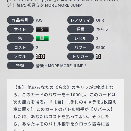
ジ！ feat. 初音ミク MORE MORE JUMP！
PJS
OFR
作品番号
レアリティ
キャラ
サイド
種類
3
色
レベル
2
9500
コスト
パワー
ソウル
トリガー
音楽・MORE MORE JUMP！
特徴
【永】 他のあなたの《音楽》のキャラが2枚以上な
ら、このカードのパワーを＋1000し、このカードは
次の能力を得る。『【自】［手札のキャラを2枚控え
室に置く］ このカードのバトル相手が【リバース】
した時、あなたはコストを払ってよい。そうした
ら、あなたはそのバトル相手をクロック置場に置
く。』