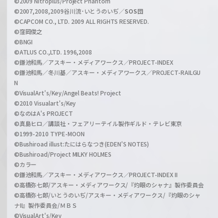
©2009 Nitroplus/Project Phantom
l
©2007,2008,2009谷川流･いとうのいぢ／
SOS団
©CAPCOM CO., LTD. 2009 ALL RIGHTS RESERVED.
©窪岡俊之
©BNGI
©ATLUS CO.,LTD. 1996,2008
©鎌池和馬／アスキー・メディアワークス／PROJECT-INDEX
©鎌池和馬／冬川基／アスキー・メディアワークス／PROJECT-RAILGU
N
©VisualArt's/Key/Angel Beats! Project
©2010 Visualart's/Key
©なのはA's PROJECT
©真島ヒロ／講談社・フェアリーテイル製作ギルド・テレビ東京
©1999-2010 TYPE-MOON
©Bushiroad illust:たにはらなつき(EDEN'S NOTES)
©Bushiroad/Project MILKY HOLMES
©カラー
©鎌池和馬／アスキー・メディアワークス／PROJECT-INDEX II
©高橋弥七郎/アスキー・メディアワークス/『灼眼のシャナ』製作委員会
©高橋弥七郎/いとうのいぢ/アスキー・メディアワークス/『灼眼のシャ
ナII』製作委員会/ＭＢＳ
©VisualArt's/Key