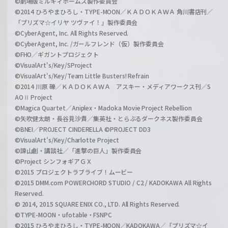
©劇場版ミルキィホームズ製作委員会
©2014 ひろやまひろし・TYPE-MOON／ＫＡＤＯＫＡＷＡ 角川書店刊／
「プリズマ☆イリヤ ツヴァイ！」製作委員会
©CyberAgent, Inc. All Rights Reserved.
©CyberAgent, Inc. /ガールフレンド（仮）製作委員会
©FHO／ギガントプロジェクト
©VisualArt's/Key/SProject
©VisualArt's/Key/Team Little Busters! Refrain
©2014 川原 礫／ＫＡＤＯＫＡＷＡ アスキー・メディアワークス刊／S
AOⅡ Project
©Magica Quartet／Aniplex・Madoka Movie Project Rebellion
©矢吹健太朗・長谷見沙貴／集英社・とらぶるダークネス製作委員会
©BNEI／PROJECT CINDERELLA ©PROJECT DD3
©VisualArt's/Key/Charlotte Project
©諫山創・講談社／「進撃の巨人」製作委員会
©Project シンフォギアＧＸ
©2015 プロジェクトラブライブ！ムービー
©2015 DMM.com POWERCHORD STUDIO / C2 / KADOKAWA All Rights
Reserved.
© 2014, 2015 SQUARE ENIX CO., LTD. All Rights Reserved.
©TYPE-MOON・ufotable・FSNPC
©2015 ひろやまひろし・TYPE-MOON／KADOKAWA／「プリズマ☆イ