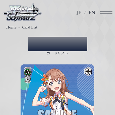
メ
ヴ
ニ
ァ
JP
EN
ュ
イ
ー
ス
Home
Card List
シ
ュ
Card List
ヴ
ァ
カードリスト
ル
ツ
｜
W
e
i
ß
S
c
h