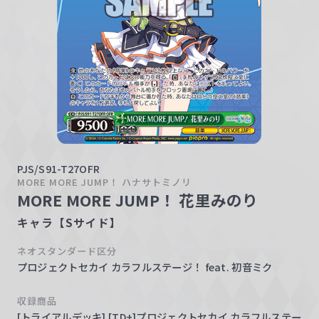
w
a
r
z
PJS/S91-T27OFR
MORE MORE JUMP！ ハナサトミノリ
MORE MORE JUMP！ 花里みのり
キャラ【Sサイド】
ネオスタンダード区分
プロジェクトセカイ カラフルステージ！ feat. 初音ミク
収録商品
[トライアルデッキ] [TD+]プロジェクトセカイ カラフルステー