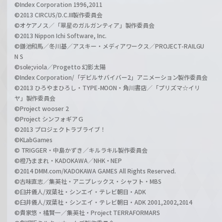
©Index Corporation 1996,2011
©2013 CIRCUS/D.C.III製作委員会
©オケアノス／「翠星のガルガンティア」製作委員会
©2013 Nippon Ichi Software, Inc.
©鎌池和馬／冬川基／アスキー・メディアワークス／PROJECT-RAILGU
N S
©sole;viola／Progetto 幻影太陽
©Index Corporation/「デビルサバイバー2」アニメーション製作委員会
©2013 ひろやまひろし・TYPE-MOON・角川書店／「プリズマ☆イリ
ヤ」製作委員会
©Project wooser 2
©Project シンフォギアＧ
©2013 プロジェクトラブライブ！
©KLabGames
© TRIGGER・中島かずき／キルラキル製作委員会
©橙乃ままれ・KADOKAWA／NHK・NEP
©2014 DMM.com/KADOKAWA GAMES All Rights Reserved.
©古味直志／集英社・アニプレックス・シャフト・MBS
©臼井儀人/双葉社・シンエイ・テレビ朝日・ADK
©臼井儀人/双葉社・シンエイ・テレビ朝日・ADK 2001,2002,2014
©貴家悠・橘賢一／集英社・Project TERRAFORMARS