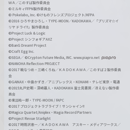
ＷＡ／このすば製作委員会
©ミルキィFFPN製作委員会
© Pokelabo, Inc. ©けものフレンズプロジェクト/KFPA
©2016 ひろやまひろし・TYPE-MOON／KADOKAWA／「プリズマ☆イ
リヤ ドライ!!」製作委員会
©Project Luck & Logic
©Project シンフォギアAXZ
©BanG Dream! Project
©Craft Egg Inc.
©SEGA／ ©Crypton Future Media, INC. www.piapro.net
©NANOHA Reflection PROJECT
©2017 暁なつめ・三嶋くろね／ＫＡＤＯＫＡＷＡ／このすば２製作委員
会
©GAINAX・中島かずき／アニプレックス・KONAMI・テレビ東京・電通
©2015丸戸史明・深崎暮人・KADOKAWA 富士見書房／冴えない製作委
員会
©東出祐一郎・TYPE-MOON / FAPC
©2017 プロジェクトラブライブ！サンシャイン!!
©Magica Quartet/Aniplex・Magia Record Partners
©Project Revue Starlight
©2017 時雨沢恵一／ＫＡＤＯＫＡＷＡ アスキー・メディアワークス／