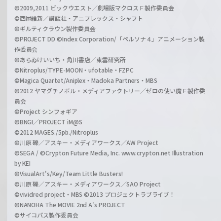
©2009,2011 ビックウエスト／劇場版マクロスＦ製作委員会
©西尾維新／講談社・アニプレックス・シャフト
©ギルティクラウン製作委員会
©PROJECT DD ©Index Corporation/「ペルソナ４」アニメーション製
作委員会
©あらゐけいいち・角川書店／東雲研究所
©Nitroplus/TYPE-MOON・ufotable・FZPC
©Magica Quartet/Aniplex・Madoka Partners・MBS
©2012 ヤマグチノボル・メディアファクトリー／ゼロの使い魔Ｆ製作委
員会
©Project シンフォギア
©BNGI／PROJECT iM@S
©2012 MAGES./5pb./Nitroplus
©川原 礫／アスキー・メディアワークス／AW Project
©SEGA / ©Crypton Future Media, Inc. www.crypton.net Illustration
by KEI
©VisualArt's/Key/Team Little Busters!
©川原 礫／アスキー・メディアワークス／SAO Project
©vividred project・MBS ©2013 プロジェクトラブライブ！
©NANOHA The MOVIE 2nd A's PROJECT
©サイコパス製作委員会