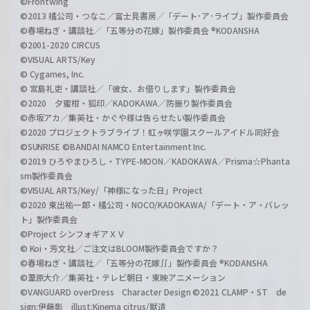
©Frontwing
©2013 橘公司・つなこ／富士見書房／「デート･ア･ライブ」製作委員会
©春場ねぎ・講談社／「五等分の花嫁」製作委員会 ®KODANSHA
©2001-2020 CIRCUS
©VISUAL ARTS/Key
© Cygames, Inc.
© 宮島礼吏・講談社／「彼女、お借りします」製作委員会
©2020 夕蜜柑・狐印／KADOKAWA／防振り製作委員会
©赤坂アカ／集英社・かぐや様は告らせたい製作委員会
©2020 プロジェクトラブライブ！虹ヶ咲学園スクールアイドル同好会
©SUNRISE ©BANDAI NAMCO Entertainment Inc.
©2019 ひろやまひろし・TYPE-MOON／KADOKAWA／Prisma☆Phanta
sm製作委員会
©VISUAL ARTS/Key/「神様になった日」Project
©2020 東出祐一郎・橘公司・NOCO/KADOKAWA/「デート・ア・バレッ
ト」製作委員会
©Project シンフォギアＸＶ
© Koi・芳文社／ご注文はBLOOM製作委員会ですか？
©春場ねぎ・講談社／「五等分の花嫁∬」製作委員会 ®KODANSHA
©葦原大介／集英社・テレビ朝日・東映アニメーション
©VANGUARD overDress Character Design ©2021 CLAMP・ST de
sign:伊藤彰 illust:Kinema citrus/獣道