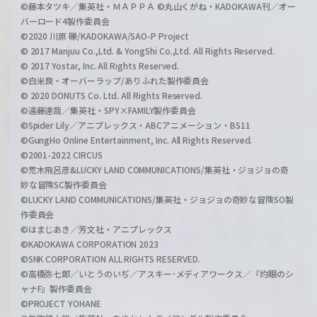
©藤本タツキ／集英社・ＭＡＰＰＡ ©丸山くがね・KADOKAWA刊／オー
バーロード4製作委員会
©2020 川原 礫/KADOKAWA/SAO-P Project
© 2017 Manjuu Co.,Ltd. & YongShi Co.,Ltd. All Rights Reserved.
© 2017 Yostar, Inc. All Rights Reserved.
©白米良・オーバーラップ/ありふれた製作委員会
© 2020 DONUTS Co. Ltd. All Rights Reserved.
©遠藤達哉／集英社・SPY×FAMILY製作委員会
©Spider Lily／アニプレックス・ABCアニメーション・BS11
©GungHo Online Entertainment, Inc. All Rights Reserved.
©2001-2022 CIRCUS
©荒木飛呂彦&LUCKY LAND COMMUNICATIONS/集英社・ジョジョの奇
妙な冒険SC製作委員会
©LUCKY LAND COMMUNICATIONS/集英社・ジョジョの奇妙な冒険SO製
作委員会
©はまじあき／芳文社・アニプレックス
©KADOKAWA CORPORATION 2023
©SNK CORPORATION ALL RIGHTS RESERVED.
©高橋弥七郎／いとうのいぢ／アスキー･メディアワークス／『灼眼のシ
ャナF』製作委員会
©PROJECT YOHANE