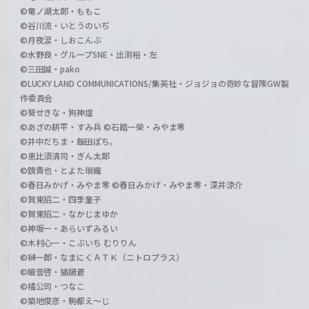
©竜ノ湖太郎・ももこ
©谷川流・いとうのいぢ
©月夜涙・しおこんぶ
©水野良・グループSNE・出渕裕・左
©三田誠・pako
©LUCKY LAND COMMUNICATIONS/集英社・ジョジョの奇妙な冒険GW製
作委員会
©葵せきな・狗神煌
©あざの耕平・すみ兵 ©石踏一榮・みやま零
©井中だちま・飯田ぽち。
©恵比須清司・ぎん太郎
©鏡貴也・とよた瑣織
©春日みかげ・みやま零 ©春日みかげ・みやま零・深井涼介
©賀東招二・四季童子
©賀東招二・なかじまゆか
©神坂一・あらいずみるい
©木村心一・こぶいち むりりん
©榊一郎・なまにくＡＴＫ（ニトロプラス）
©細音啓・猫鍋蒼
©橘公司・つなこ
©築地俊彦・駒都え～じ