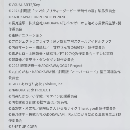
©VISUAL ARTS/Key
©2024 劇場版「ウマ娘 プリティーダービー 新時代の扉」製作委員会
©KADOKAWA CORPORATION 2024
©長月達平・株式会社KADOKAWA刊／Re:ゼロから始める異世界生活2製
作委員会
©東映アニメーション
©プロジェクトラブライブ！蓮ノ空女学院スクールアイドルクラブ
©内藤マーシー・講談社／「甘神さんちの縁結び」製作委員会
©真島ヒロ・上田敦夫・講談社／FT100YQ製作委員会・テレビ東京
©龍幸伸／集英社・ダンダダン製作委員会
©2023 時雨沢恵一/KADOKAWA/GGO2 Project
©丸山くがね・KADOKAWA刊／劇場版「オーバーロード」聖王国編製作
委員会
© 2023 あおぎり高校 / viviON, inc.
©NANOHA 20th PROJECT
©雨森たきび／小学館／マケイン応援委員会
©防衛隊第３部隊 ©松本直也／集英社
©原悠衣・芳文社／劇場版きんいろモザイク Thank you!! 製作委員会
©長月達平・株式会社KADOKAWA刊／Re:ゼロから始める異世界生活3製
作委員会
©SHIFT UP CORP.