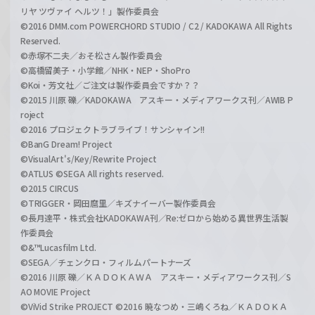
リヤ ツヴァイ ヘルツ！」製作委員会
©2016 DMM.com POWERCHORD STUDIO / C2 / KADOKAWA All Rights
Reserved.
©赤塚不二夫／おそ松さん製作委員会
©高橋留美子・小学館／NHK・NEP・ShoPro
©Koi・芳文社／ご注文は製作委員会ですか？？
©2015 川原 礫／KADOKAWA アスキー・メディアワークス刊／AWIB P
roject
©2016 プロジェクトラブライブ！サンシャイン!!
©BanG Dream! Project
©VisualArt's/Key/Rewrite Project
©ATLUS ©SEGA All rights reserved.
©2015 CIRCUS
©TRIGGER・岡田麿里／キズナイーバー製作委員会
©長月達平・株式会社KADOKAWA刊／Re:ゼロから始める異世界生活製
作委員会
©&™Lucasfilm Ltd.
©SEGA／チェンクロ・フィルムパートナーズ
©2016 川原 礫／ＫＡＤＯＫＡＷＡ アスキー・メディアワークス刊／S
AO MOVIE Project
©ViVid Strike PROJECT ©2016 暁なつめ・三嶋くろね／ＫＡＤＯＫＡ