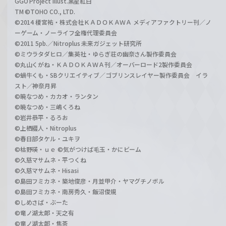
GGO Project illust.黒星紅白
TM ©TOHO CO., LTD.
©2014 榎宮祐・株式会社ＫＡＤＯＫＡＷＡ メディアファクトリー刊／ノ
ーゲーム・ノーライフ全権代理委員会
©2011 5pb.／Nitroplus 未来ガジェット研究所
©ミウラタダヒロ／集英社・ゆらぎ荘の幽奈さん製作委員会
©丸山くがね・ＫＡＤＯＫＡＷＡ刊／オーバーロード2製作委員会
©蝸牛くも・SBクリエイティブ／ゴブリンスレイヤー製作委員会 イラ
スト／神奈月昇
©暁なつめ・カカオ・ランタン
©暁なつめ・三嶋くろね
©岩井恭平・るろお
©上栖綴人・Nitroplus
©春日部タケル・ユキヲ
©枯野瑛・ｕｅ ©気がつけば毛玉・かにビーム
©久慈マサムネ・平つくね
©久慈マサムネ・Hisasi
©島田フミカネ・築地俊彦・月並甲介・ヤマグチノボル
©島田フミカネ・南房秀久・飯沼俊規
©しめさば・ぶーた
©竜ノ湖太郎・天之有
©竜ノ湖太郎・焦茶