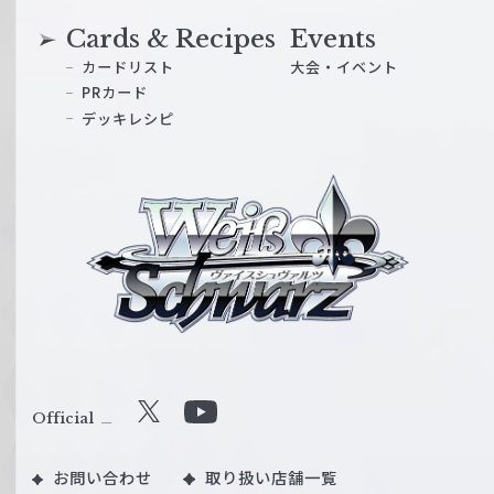
Cards & Recipes
Events
カードリスト
大会・イベント
PRカード
デッキレシピ
ヴ
ァ
イ
ス
シ
ュ
ヴ
ァ
ル
Official
X
Y
ツ
o
｜
お問い合わせ
取り扱い店舗一覧
u
W