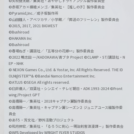
©矢吹健太朗／集英社・あやかしトライアングル製作委員会
©赤坂アカ×横槍メンゴ／集英社・【推しの子】製作委員会
©Pyramid,Inc.／成子坂製作所
©山田鐘人・アベツカサ／小学館／「葬送のフリーレン」製作委員会
©2015, 2017, 2021 BIGWEST
©Bushiroad
©HAKAMA Inc
©Bushiroad
©春場ねぎ・講談社／「五等分の花嫁∽」製作委員会
©2022 鴨志田 一/KADOKAWA/青ブタ Project ©CLAMP・ST/講談社・N
EP・NHK
© NEXON Games Co., Ltd. & Yostar, Inc. All Rights Reserved. THE ID
OLM@STER™& ©Bandai Namco Entertainment Inc.
©ATLUS ©SEGA All rights reserved.
©臼井儀人／双葉社・シンエイ・テレビ朝日・ADK 1993-2024 ©Front
wing/Project GPT
©高橋陽一／集英社・2018キャプテン翼製作委員会
©高橋陽一／集英社・キャプテン翼シーズン２ ジュニアユース編製作委
員会
©あfろ・芳文社／野外活動プロジェクト
©和月伸宏／集英社・「るろうに剣心 －明治剣客浪漫譚－」製作委員会
©WFS Developed by WRIGHT FLYER STUDIOS