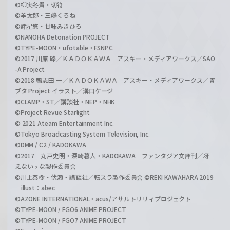
©柳実冬貴・切符
©羊太郎・三嶋くろね
©諸星悠・甘味みきひろ
©NANOHA Detonation PROJECT
©TYPE-MOON・ufotable・FSNPC
©2017 川原 礫／ＫＡＤＯＫＡＷＡ アスキー・メディアワークス／SAO
-A Project
©2018 鴨志田 一／ＫＡＤＯＫＡＷＡ アスキー・メディアワークス／青
ブタ Project イラスト／溝口ケージ
©CLAMP・ST／講談社・NEP・NHK
©Project Revue Starlight
© 2021 Ateam Entertainment Inc.
©Tokyo Broadcasting System Television, Inc.
©DMM / C2 / KADOKAWA
©2017 丸戸史明・深崎暮人・KADOKAWA ファンタジア文庫刊／冴
えない♭な製作委員会
©川上泰樹・伏瀬・講談社／転スラ製作委員会 ©REKI KAWAHARA 2019
illust：abec
©AZONE INTERNATIONAL・acus/アサルトリリィプロジェクト
©TYPE-MOON / FGO6 ANIME PROJECT
©TYPE-MOON / FGO7 ANIME PROJECT