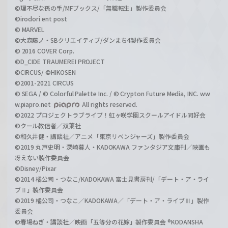
©理不尽な孫の手/MFブックス/「無職転生」製作委員会
©irodori ent post
© MARVEL
©大森藤ノ・SBクリエイティブ/ダンまち4製作委員会
© 2016 COVER Corp.
©D_CIDE TRAUMEREI PROJECT
©CIRCUS/ ©HIKOSEN
©2001-2021 CIRCUS
© SEGA / © Colorful Palette Inc. / © Crypton Future Media, INC. ww
w.piapro.net
All rights reserved.
©2022 プロジェクトラブライブ！虹ヶ咲学園スクールアイドル同好会
©クール教信者／双葉社
©和久井健・講談社／アニメ「東京リベンジャーズ」製作委員会
©2019 丸戸史明・深崎暮人・KADOKAWA ファンタジア文庫刊／映画も
冴えない製作委員会
©Disney/Pixar
©2014 橘公司・つなこ/KADOKAWA 富士見書房刊/「デート・ア・ライ
ブⅡ」製作委員会
©2019 橘公司・つなこ／KADOKAWA／「デート・ア・ライブⅢ」製作
委員会
©春場ねぎ・講談社／映画「五等分の花嫁」製作委員会 ®KODANSHA