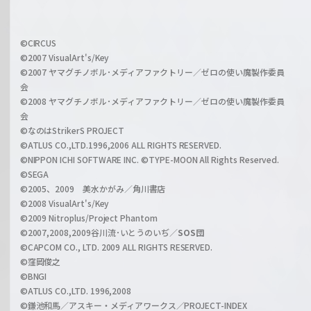
f
h
f
w
i
a
©CIRCUS
c
©2007 VisualArt's/Key
r
i
©2007 ヤマグチノボル･メディアファクトリー／ゼロの使い魔製作委員
z
会
a
©2008 ヤマグチノボル･メディアファクトリー／ゼロの使い魔製作委員
l
会
C
©なのはStrikerS PROJECT
h
©ATLUS CO.,LTD.1996,2006 ALL RIGHTS RESERVED.
a
©NIPPON ICHI SOFTWARE INC. ©TYPE-MOON All Rights Reserved.
n
©SEGA
©2005、2009 美水かがみ／角川書店
n
©2008 VisualArt's/Key
e
©2009 Nitroplus/Project Phantom
l
©2007,2008,2009谷川流･いとうのいぢ／
SOS団
©CAPCOM CO., LTD. 2009 ALL RIGHTS RESERVED.
©窪岡俊之
©BNGI
©ATLUS CO.,LTD. 1996,2008
©鎌池和馬／アスキー・メディアワークス／PROJECT-INDEX