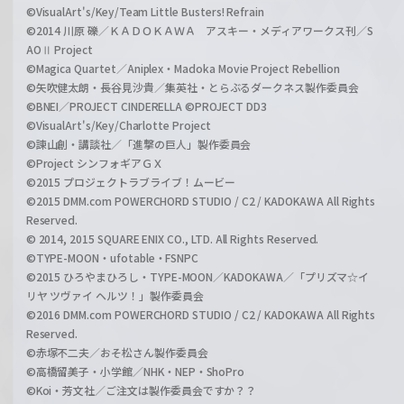
©VisualArt's/Key/Team Little Busters! Refrain
©2014 川原 礫／ＫＡＤＯＫＡＷＡ アスキー・メディアワークス刊／S
AOⅡ Project
©Magica Quartet／Aniplex・Madoka Movie Project Rebellion
©矢吹健太朗・長谷見沙貴／集英社・とらぶるダークネス製作委員会
©BNEI／PROJECT CINDERELLA ©PROJECT DD3
©VisualArt's/Key/Charlotte Project
©諫山創・講談社／「進撃の巨人」製作委員会
©Project シンフォギアＧＸ
©2015 プロジェクトラブライブ！ムービー
©2015 DMM.com POWERCHORD STUDIO / C2 / KADOKAWA All Rights
Reserved.
© 2014, 2015 SQUARE ENIX CO., LTD. All Rights Reserved.
©TYPE-MOON・ufotable・FSNPC
©2015 ひろやまひろし・TYPE-MOON／KADOKAWA／「プリズマ☆イ
リヤ ツヴァイ ヘルツ！」製作委員会
©2016 DMM.com POWERCHORD STUDIO / C2 / KADOKAWA All Rights
Reserved.
©赤塚不二夫／おそ松さん製作委員会
©高橋留美子・小学館／NHK・NEP・ShoPro
©Koi・芳文社／ご注文は製作委員会ですか？？