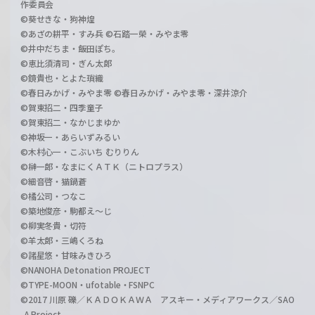
作委員会
©葵せきな・狗神煌
©あざの耕平・すみ兵 ©石踏一榮・みやま零
©井中だちま・飯田ぽち。
©恵比須清司・ぎん太郎
©鏡貴也・とよた瑣織
©春日みかげ・みやま零 ©春日みかげ・みやま零・深井涼介
©賀東招二・四季童子
©賀東招二・なかじまゆか
©神坂一・あらいずみるい
©木村心一・こぶいち むりりん
©榊一郎・なまにくＡＴＫ（ニトロプラス）
©細音啓・猫鍋蒼
©橘公司・つなこ
©築地俊彦・駒都え～じ
©柳実冬貴・切符
©羊太郎・三嶋くろね
©諸星悠・甘味みきひろ
©NANOHA Detonation PROJECT
©TYPE-MOON・ufotable・FSNPC
©2017 川原 礫／ＫＡＤＯＫＡＷＡ アスキー・メディアワークス／SAO
-A Project