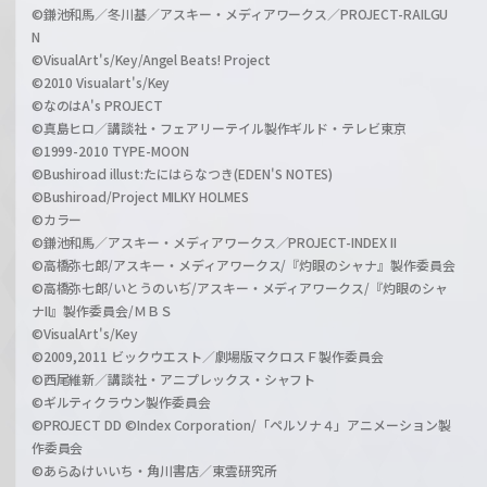
©鎌池和馬／冬川基／アスキー・メディアワークス／PROJECT-RAILGU
N
©VisualArt's/Key/Angel Beats! Project
©2010 Visualart's/Key
©なのはA's PROJECT
©真島ヒロ／講談社・フェアリーテイル製作ギルド・テレビ東京
©1999-2010 TYPE-MOON
©Bushiroad illust:たにはらなつき(EDEN'S NOTES)
©Bushiroad/Project MILKY HOLMES
©カラー
©鎌池和馬／アスキー・メディアワークス／PROJECT-INDEX II
©高橋弥七郎/アスキー・メディアワークス/『灼眼のシャナ』製作委員会
©高橋弥七郎/いとうのいぢ/アスキー・メディアワークス/『灼眼のシャ
ナII』製作委員会/ＭＢＳ
©VisualArt's/Key
©2009,2011 ビックウエスト／劇場版マクロスＦ製作委員会
©西尾維新／講談社・アニプレックス・シャフト
©ギルティクラウン製作委員会
©PROJECT DD ©Index Corporation/「ペルソナ４」アニメーション製
作委員会
©あらゐけいいち・角川書店／東雲研究所