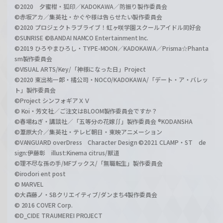
©2020 夕蜜柑・狐印／KADOKAWA／防振り製作委員会
©赤坂アカ／集英社・かぐや様は告らせたい製作委員会
©2020 プロジェクトラブライブ！虹ヶ咲学園スクールアイドル同好会
©SUNRISE ©BANDAI NAMCO Entertainment Inc.
©2019 ひろやまひろし・TYPE-MOON／KADOKAWA／Prisma☆Phanta
sm製作委員会
©VISUAL ARTS/Key/「神様になった日」Project
©2020 東出祐一郎・橘公司・NOCO/KADOKAWA/「デート・ア・バレッ
ト」製作委員会
©Project シンフォギアＸＶ
© Koi・芳文社／ご注文はBLOOM製作委員会ですか？
©春場ねぎ・講談社／「五等分の花嫁∬」製作委員会 ®KODANSHA
©葦原大介／集英社・テレビ朝日・東映アニメーション
©VANGUARD overDress Character Design ©2021 CLAMP・ST de
sign:伊藤彰 illust:Kinema citrus/獣道
©理不尽な孫の手/MFブックス/「無職転生」製作委員会
©irodori ent post
© MARVEL
©大森藤ノ・SBクリエイティブ/ダンまち4製作委員会
© 2016 COVER Corp.
©D_CIDE TRAUMEREI PROJECT