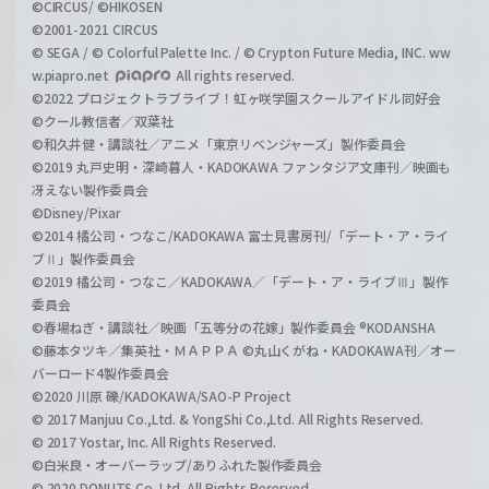
©CIRCUS/ ©HIKOSEN
©2001-2021 CIRCUS
© SEGA / © Colorful Palette Inc. / © Crypton Future Media, INC. ww
w.piapro.net
All rights reserved.
©2022 プロジェクトラブライブ！虹ヶ咲学園スクールアイドル同好会
©クール教信者／双葉社
©和久井健・講談社／アニメ「東京リベンジャーズ」製作委員会
©2019 丸戸史明・深崎暮人・KADOKAWA ファンタジア文庫刊／映画も
冴えない製作委員会
©Disney/Pixar
©2014 橘公司・つなこ/KADOKAWA 富士見書房刊/「デート・ア・ライ
ブⅡ」製作委員会
©2019 橘公司・つなこ／KADOKAWA／「デート・ア・ライブⅢ」製作
委員会
©春場ねぎ・講談社／映画「五等分の花嫁」製作委員会 ®KODANSHA
©藤本タツキ／集英社・ＭＡＰＰＡ ©丸山くがね・KADOKAWA刊／オー
バーロード4製作委員会
©2020 川原 礫/KADOKAWA/SAO-P Project
© 2017 Manjuu Co.,Ltd. & YongShi Co.,Ltd. All Rights Reserved.
© 2017 Yostar, Inc. All Rights Reserved.
©白米良・オーバーラップ/ありふれた製作委員会
© 2020 DONUTS Co. Ltd. All Rights Reserved.