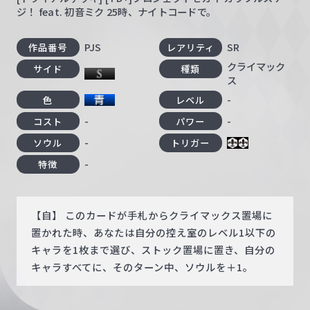
ジ！ feat. 初音ミク 25時、ナイトコードで。
PJS
SR
作品番号
レアリティ
クライマック
サイド
種類
ス
-
色
レベル
-
-
コスト
パワー
-
ソウル
トリガー
-
特徴
【自】 このカードが手札からクライマックス置場に
置かれた時、あなたは自分の控え室のレベル1以下の
キャラを1枚まで選び、ストック置場に置き、自分の
キャラすべてに、そのターン中、ソウルを＋1。