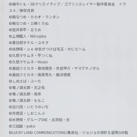
©蝸牛くも・SBクリエイティブ／ゴブリンスレイヤー製作委員会 イラ
スト／神奈月昇
©暁なつめ・カカオ・ランタン
©暁なつめ・三嶋くろね
©岩井恭平・るろお
©上栖綴人・Nitroplus
©春日部タケル・ユキヲ
©枯野瑛・ｕｅ ©気がつけば毛玉・かにビーム
©久慈マサムネ・平つくね
©久慈マサムネ・Hisasi
©島田フミカネ・築地俊彦・月並甲介・ヤマグチノボル
©島田フミカネ・南房秀久・飯沼俊規
©しめさば・ぶーた
©竜ノ湖太郎・天之有
©竜ノ湖太郎・焦茶
©竜ノ湖太郎・ももこ
©谷川流・いとうのいぢ
©月夜涙・しおこんぶ
©水野良・グループSNE・出渕裕・左
©三田誠・pako
©LUCKY LAND COMMUNICATIONS/集英社・ジョジョの奇妙な冒険GW製