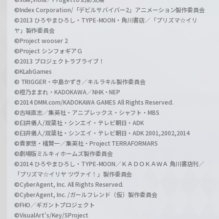
©Index Corporation/「デビルサバイバー2」アニメーション製作委員会
©2013 ひろやまひろし・TYPE-MOON・角川書店／「プリズマ☆イリ
ヤ」製作委員会
©Project wooser 2
©Project シンフォギアＧ
©2013 プロジェクトラブライブ！
©KLabGames
© TRIGGER・中島かずき／キルラキル製作委員会
©橙乃ままれ・KADOKAWA／NHK・NEP
©2014 DMM.com/KADOKAWA GAMES All Rights Reserved.
©古味直志／集英社・アニプレックス・シャフト・MBS
©臼井儀人/双葉社・シンエイ・テレビ朝日・ADK
©臼井儀人/双葉社・シンエイ・テレビ朝日・ADK 2001,2002,2014
©貴家悠・橘賢一／集英社・Project TERRAFORMARS
©劇場版ミルキィホームズ製作委員会
©2014 ひろやまひろし・TYPE-MOON／ＫＡＤＯＫＡＷＡ 角川書店刊／
「プリズマ☆イリヤ ツヴァイ！」製作委員会
©CyberAgent, Inc. All Rights Reserved.
©CyberAgent, Inc. /ガールフレンド（仮）製作委員会
©FHO／ギガントプロジェクト
©VisualArt's/Key/SProject