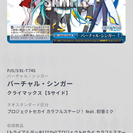
w
a
r
z
PJS/S91-T74S
バーチャル・シンガー
バーチャル・シンガー
クライマックス【Sサイド】
ネオスタンダード区分
プロジェクトセカイ カラフルステージ！ feat. 初音ミク
収録商品
[トライアルデッキ] [TD+]プロジェクトセカイ カラフルステー