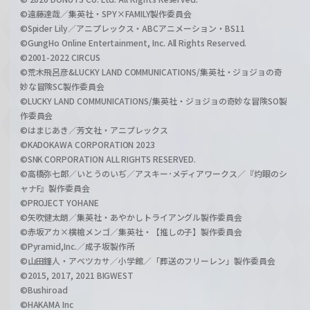
©遠藤達哉／集英社・SPY×FAMILY製作委員会
©Spider Lily／アニプレックス・ABCアニメーション・BS11
©GungHo Online Entertainment, Inc. All Rights Reserved.
©2001-2022 CIRCUS
©荒木飛呂彦&LUCKY LAND COMMUNICATIONS/集英社・ジョジョの奇
妙な冒険SC製作委員会
©LUCKY LAND COMMUNICATIONS/集英社・ジョジョの奇妙な冒険SO製
作委員会
©はまじあき／芳文社・アニプレックス
©KADOKAWA CORPORATION 2023
©SNK CORPORATION ALL RIGHTS RESERVED.
©高橋弥七郎／いとうのいぢ／アスキー･メディアワークス／『灼眼のシ
ャナF』製作委員会
©PROJECT YOHANE
©矢吹健太朗／集英社・あやかしトライアングル製作委員会
©赤坂アカ×横槍メンゴ／集英社・【推しの子】製作委員会
©Pyramid,Inc.／成子坂製作所
©山田鐘人・アベツカサ／小学館／「葬送のフリーレン」製作委員会
©2015, 2017, 2021 BIGWEST
©Bushiroad
©HAKAMA Inc