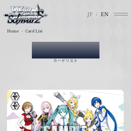
メ
ヴ
ニ
ァ
JP
EN
ュ
イ
ー
ス
Home
Card List
シ
ュ
Card List
ヴ
ァ
カードリスト
ル
ツ
｜
W
e
i
ß
S
c
h