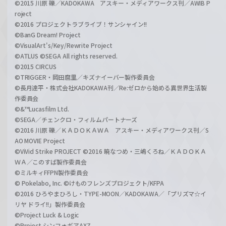
©2015 川原 礫／KADOKAWA アスキー・メディアワークス刊／AWIB P
roject
©2016 プロジェクトラブライブ！サンシャイン!!
©BanG Dream! Project
©VisualArt's/Key/Rewrite Project
©ATLUS ©SEGA All rights reserved.
©2015 CIRCUS
©TRIGGER・岡田麿里／キズナイーバー製作委員会
©長月達平・株式会社KADOKAWA刊／Re:ゼロから始める異世界生活製
作委員会
©&™Lucasfilm Ltd.
©SEGA／チェンクロ・フィルムパートナーズ
©2016 川原 礫／ＫＡＤＯＫＡＷＡ アスキー・メディアワークス刊／S
AO MOVIE Project
©ViVid Strike PROJECT ©2016 暁なつめ・三嶋くろね／ＫＡＤＯＫＡ
ＷＡ／このすば製作委員会
©ミルキィFFPN製作委員会
© Pokelabo, Inc. ©けものフレンズプロジェクト/KFPA
©2016 ひろやまひろし・TYPE-MOON／KADOKAWA／「プリズマ☆イ
リヤ ドライ!!」製作委員会
©Project Luck & Logic
©Project シンフォギアAXZ