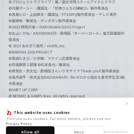
©プロジェクトラブライブ！蓮ノ空女学院スクールアイドルクラブ
©内藤マーシー・講談社／「甘神さんちの縁結び」製作委員会
©真島ヒロ・上田敦夫・講談社／FT100YQ製作委員会・テレビ東京
©龍幸伸／集英社・ダンダダン製作委員会
©2023 時雨沢恵一/KADOKAWA/GGO2 Project
©丸山くがね・KADOKAWA刊／劇場版「オーバーロード」聖王国編製作
委員会
© 2023 あおぎり高校 / viviON, inc.
©NANOHA 20th PROJECT
©雨森たきび／小学館／マケイン応援委員会
©防衛隊第３部隊 ©松本直也／集英社
©原悠衣・芳文社／劇場版きんいろモザイク Thank you!! 製作委員会
©長月達平・株式会社KADOKAWA刊／Re:ゼロから始める異世界生活3製
作委員会
©SHIFT UP CORP.
© NEOWIZ & GAMFS N inc. All rights reserved.
©ATLUS. ©SEGA.
✕
©GIRLS und PANZER Projekt
This website uses cookies
©GIRLS und PANZER Film Projekt
This site uses cookies. For more details, please see our
©GIRLS und PANZER Finale Projekt
Privacy Policy
.
Allow all
Deny
Show details