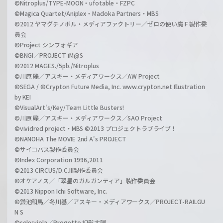
©Nitroplus/TYPE-MOON・ufotable・FZPC
©Magica Quartet/Aniplex・Madoka Partners・MBS
©2012 ヤマグチノボル・メディアファクトリー／ゼロの使い魔Ｆ製作委
員会
©Project シンフォギア
©BNGI／PROJECT iM@S
©2012 MAGES./5pb./Nitroplus
©川原 礫／アスキー・メディアワークス／AW Project
©SEGA / ©Crypton Future Media, Inc. www.crypton.net Illustration
by KEI
©VisualArt's/Key/Team Little Busters!
©川原 礫／アスキー・メディアワークス／SAO Project
©vividred project・MBS ©2013 プロジェクトラブライブ！
©NANOHA The MOVIE 2nd A's PROJECT
©サイコパス製作委員会
©Index Corporation 1996,2011
©2013 CIRCUS/D.C.III製作委員会
©オケアノス／「翠星のガルガンティア」製作委員会
©2013 Nippon Ichi Software, Inc.
©鎌池和馬／冬川基／アスキー・メディアワークス／PROJECT-RAILGU
N S
©sole;viola／Progetto 幻影太陽