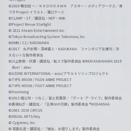
©2018 鴨志田 一／ＫＡＤＯＫＡＷＡ アスキー・メディアワークス／青
ブタ Project イラスト／溝口ケージ
©CLAMP・ST／講談社・NEP・NHK
©Project Revue Starlight
© 2021 Ateam Entertainment Inc.
©Tokyo Broadcasting System Television, Inc.
©DMM / C2 / KADOKAWA
©2017 丸戸史明・深崎暮人・KADOKAWA ファンタジア文庫刊／冴
えない♭な製作委員会
©川上泰樹・伏瀬・講談社／転スラ製作委員会 ©REKI KAWAHARA 2019
illust：abec
©AZONE INTERNATIONAL・acus/アサルトリリィプロジェクト
©TYPE-MOON / FGO6 ANIME PROJECT
©TYPE-MOON / FGO7 ANIME PROJECT
©Frontwing
©2013 橘公司・つなこ／富士見書房／「デート･ア･ライブ」製作委員会
©春場ねぎ・講談社／「五等分の花嫁」製作委員会 ®KODANSHA
©2001-2020 CIRCUS
©VISUAL ARTS/Key
© Cygames, Inc.
© 宮島礼吏・講談社／「彼女、お借りします」製作委員会