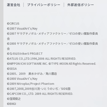
O
運営会社
プライバシーポリシー
外部送信ポリシー
c
f
h
f
w
i
a
©CIRCUS
c
©2007 VisualArt's/Key
r
i
©2007 ヤマグチノボル･メディアファクトリー／ゼロの使い魔製作委員
z
会
a
©2008 ヤマグチノボル･メディアファクトリー／ゼロの使い魔製作委員
l
会
C
©なのはStrikerS PROJECT
h
©ATLUS CO.,LTD.1996,2006 ALL RIGHTS RESERVED.
a
©NIPPON ICHI SOFTWARE INC. ©TYPE-MOON All Rights Reserved.
n
©SEGA
©2005、2009 美水かがみ／角川書店
n
©2008 VisualArt's/Key
e
©2009 Nitroplus/Project Phantom
l
©2007,2008,2009谷川流･いとうのいぢ／
SOS団
©CAPCOM CO., LTD. 2009 ALL RIGHTS RESERVED.
©窪岡俊之
©BNGI