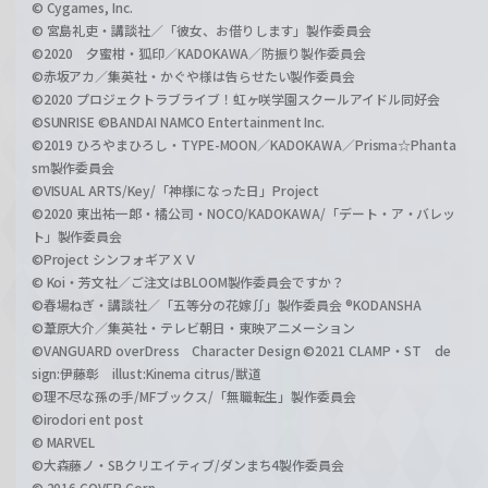
© Cygames, Inc.
© 宮島礼吏・講談社／「彼女、お借りします」製作委員会
©2020 夕蜜柑・狐印／KADOKAWA／防振り製作委員会
©赤坂アカ／集英社・かぐや様は告らせたい製作委員会
©2020 プロジェクトラブライブ！虹ヶ咲学園スクールアイドル同好会
©SUNRISE ©BANDAI NAMCO Entertainment Inc.
©2019 ひろやまひろし・TYPE-MOON／KADOKAWA／Prisma☆Phanta
sm製作委員会
©VISUAL ARTS/Key/「神様になった日」Project
©2020 東出祐一郎・橘公司・NOCO/KADOKAWA/「デート・ア・バレッ
ト」製作委員会
©Project シンフォギアＸＶ
© Koi・芳文社／ご注文はBLOOM製作委員会ですか？
©春場ねぎ・講談社／「五等分の花嫁∬」製作委員会 ®KODANSHA
©葦原大介／集英社・テレビ朝日・東映アニメーション
©VANGUARD overDress Character Design ©2021 CLAMP・ST de
sign:伊藤彰 illust:Kinema citrus/獣道
©理不尽な孫の手/MFブックス/「無職転生」製作委員会
©irodori ent post
© MARVEL
©大森藤ノ・SBクリエイティブ/ダンまち4製作委員会
© 2016 COVER Corp.