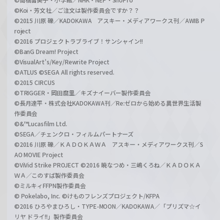
©Koi・芳文社／ご注文は製作委員会ですか？？
©2015 川原 礫／KADOKAWA アスキー・メディアワークス刊／AWIB P
roject
©2016 プロジェクトラブライブ！サンシャイン!!
©BanG Dream! Project
©VisualArt's/Key/Rewrite Project
©ATLUS ©SEGA All rights reserved.
©2015 CIRCUS
©TRIGGER・岡田麿里／キズナイーバー製作委員会
©長月達平・株式会社KADOKAWA刊／Re:ゼロから始める異世界生活製
作委員会
©&™Lucasfilm Ltd.
©SEGA／チェンクロ・フィルムパートナーズ
©2016 川原 礫／ＫＡＤＯＫＡＷＡ アスキー・メディアワークス刊／S
AO MOVIE Project
©ViVid Strike PROJECT ©2016 暁なつめ・三嶋くろね／ＫＡＤＯＫＡ
ＷＡ／このすば製作委員会
©ミルキィFFPN製作委員会
© Pokelabo, Inc. ©けものフレンズプロジェクト/KFPA
©2016 ひろやまひろし・TYPE-MOON／KADOKAWA／「プリズマ☆イ
リヤ ドライ!!」製作委員会