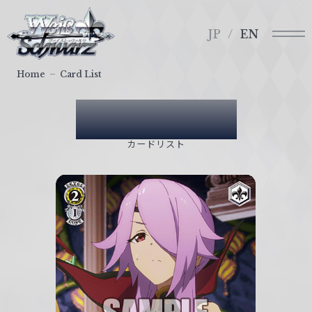
メ
ヴ
ニ
ァ
JP
EN
ュ
イ
ー
ス
Home
Card List
シ
ュ
Card List
ヴ
ァ
カードリスト
ル
ツ
｜
W
e
i
ß
S
c
h