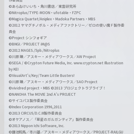
©あらゐけいいち・角川書店／東雲研究所
©Nitroplus/TYPE-MOON・ufotable・FZPC
©Magica Quartet/Aniplex・Madoka Partners・MBS
©2012 ヤマグチノボル・メディアファクトリー／ゼロの使い魔Ｆ製作委
員会
©Project シンフォギア
©BNGI／PROJECT iM@S
©2012 MAGES./5pb./Nitroplus
©川原 礫／アスキー・メディアワークス／AW Project
©SEGA / ©Crypton Future Media, Inc. www.crypton.net Illustration
by KEI
©VisualArt's/Key/Team Little Busters!
©川原 礫／アスキー・メディアワークス／SAO Project
©vividred project・MBS ©2013 プロジェクトラブライブ！
©NANOHA The MOVIE 2nd A's PROJECT
©サイコパス製作委員会
©Index Corporation 1996,2011
©2013 CIRCUS/D.C.III製作委員会
©オケアノス／「翠星のガルガンティア」製作委員会
©2013 Nippon Ichi Software, Inc.
©鎌池和馬／冬川基／アスキー・メディアワークス／PROJECT-RAILGU