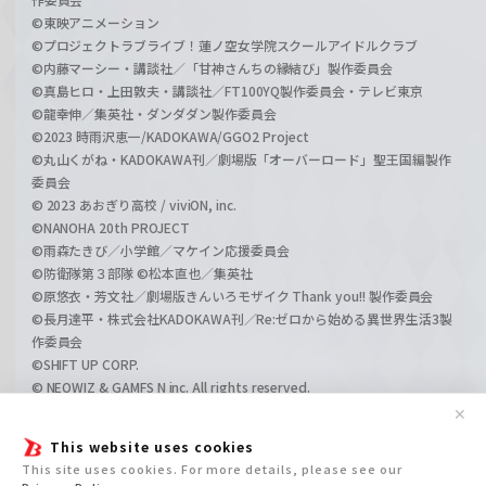
©東映アニメーション
©プロジェクトラブライブ！蓮ノ空女学院スクールアイドルクラブ
©内藤マーシー・講談社／「甘神さんちの縁結び」製作委員会
©真島ヒロ・上田敦夫・講談社／FT100YQ製作委員会・テレビ東京
©龍幸伸／集英社・ダンダダン製作委員会
©2023 時雨沢恵一/KADOKAWA/GGO2 Project
©丸山くがね・KADOKAWA刊／劇場版「オーバーロード」聖王国編製作
委員会
© 2023 あおぎり高校 / viviON, inc.
©NANOHA 20th PROJECT
©雨森たきび／小学館／マケイン応援委員会
©防衛隊第３部隊 ©松本直也／集英社
©原悠衣・芳文社／劇場版きんいろモザイク Thank you!! 製作委員会
©長月達平・株式会社KADOKAWA刊／Re:ゼロから始める異世界生活3製
作委員会
©SHIFT UP CORP.
© NEOWIZ & GAMFS N inc. All rights reserved.
©ATLUS. ©SEGA.
✕
©GIRLS und PANZER Projekt
This website uses cookies
©GIRLS und PANZER Film Projekt
This site uses cookies. For more details, please see our
©GIRLS und PANZER Finale Projekt