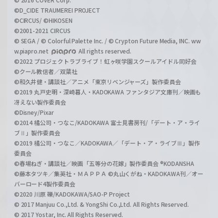
©D_CIDE TRAUMEREI PROJECT
©CIRCUS/ ©HIKOSEN
©2001-2021 CIRCUS
© SEGA / © Colorful Palette Inc. / © Crypton Future Media, INC. ww
w.piapro.net
All rights reserved.
©2022 プロジェクトラブライブ！虹ヶ咲学園スクールアイドル同好会
©クール教信者／双葉社
©和久井健・講談社／アニメ「東京リベンジャーズ」製作委員会
©2019 丸戸史明・深崎暮人・KADOKAWA ファンタジア文庫刊／映画も
冴えない製作委員会
©Disney/Pixar
©2014 橘公司・つなこ/KADOKAWA 富士見書房刊/「デート・ア・ライ
ブⅡ」製作委員会
©2019 橘公司・つなこ／KADOKAWA／「デート・ア・ライブⅢ」製作
委員会
©春場ねぎ・講談社／映画「五等分の花嫁」製作委員会 ®KODANSHA
©藤本タツキ／集英社・ＭＡＰＰＡ ©丸山くがね・KADOKAWA刊／オー
バーロード4製作委員会
©2020 川原 礫/KADOKAWA/SAO-P Project
© 2017 Manjuu Co.,Ltd. & YongShi Co.,Ltd. All Rights Reserved.
© 2017 Yostar, Inc. All Rights Reserved.