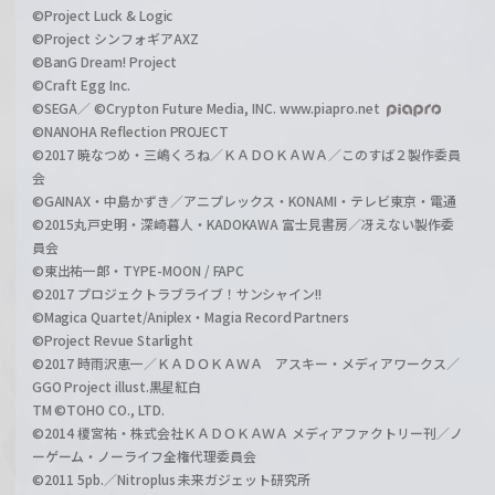
©Project Luck & Logic
©Project シンフォギアAXZ
©BanG Dream! Project
©Craft Egg Inc.
©SEGA／ ©Crypton Future Media, INC. www.piapro.net
©NANOHA Reflection PROJECT
©2017 暁なつめ・三嶋くろね／ＫＡＤＯＫＡＷＡ／このすば２製作委員
会
©GAINAX・中島かずき／アニプレックス・KONAMI・テレビ東京・電通
©2015丸戸史明・深崎暮人・KADOKAWA 富士見書房／冴えない製作委
員会
©東出祐一郎・TYPE-MOON / FAPC
©2017 プロジェクトラブライブ！サンシャイン!!
©Magica Quartet/Aniplex・Magia Record Partners
©Project Revue Starlight
©2017 時雨沢恵一／ＫＡＤＯＫＡＷＡ アスキー・メディアワークス／
GGO Project illust.黒星紅白
TM ©TOHO CO., LTD.
©2014 榎宮祐・株式会社ＫＡＤＯＫＡＷＡ メディアファクトリー刊／ノ
ーゲーム・ノーライフ全権代理委員会
©2011 5pb.／Nitroplus 未来ガジェット研究所