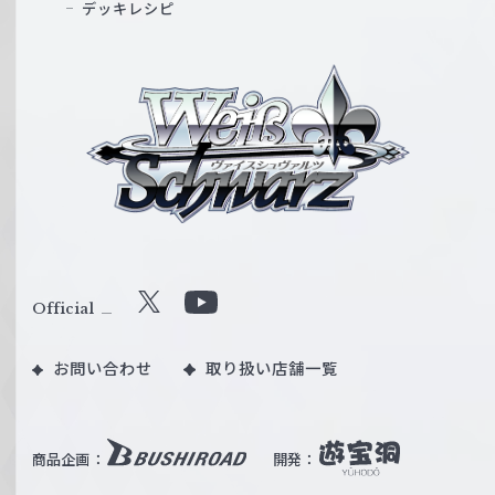
デッキレシピ
ヴ
ァ
イ
ス
シ
ュ
ヴ
ァ
ル
Official
X
Y
ツ
o
｜
お問い合わせ
取り扱い店舗一覧
u
W
T
e
u
i
b
商品企画：
開発：
ß
e
S