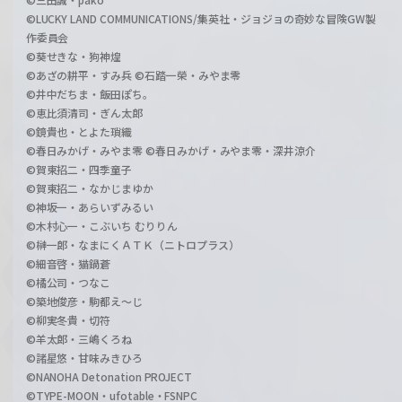
©LUCKY LAND COMMUNICATIONS/集英社・ジョジョの奇妙な冒険GW製
作委員会
©葵せきな・狗神煌
©あざの耕平・すみ兵 ©石踏一榮・みやま零
©井中だちま・飯田ぽち。
©恵比須清司・ぎん太郎
©鏡貴也・とよた瑣織
©春日みかげ・みやま零 ©春日みかげ・みやま零・深井涼介
©賀東招二・四季童子
©賀東招二・なかじまゆか
©神坂一・あらいずみるい
©木村心一・こぶいち むりりん
©榊一郎・なまにくＡＴＫ（ニトロプラス）
©細音啓・猫鍋蒼
©橘公司・つなこ
©築地俊彦・駒都え～じ
©柳実冬貴・切符
©羊太郎・三嶋くろね
©諸星悠・甘味みきひろ
©NANOHA Detonation PROJECT
©TYPE-MOON・ufotable・FSNPC