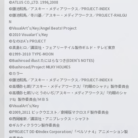
©ATLUS CO.,LTD. 1996,2008
©鎌池和馬／アスキー・メディアワークス／PROJECT-INDEX
©鎌池和馬／冬川基／アスキー・メディアワークス／PROJECT-RAILGU
N
©VisualArt's/Key/Angel Beats! Project
©2010 Visualart's/Key
©なのはA's PROJECT
©真島ヒロ／講談社・フェアリーテイル製作ギルド・テレビ東京
©1999-2010 TYPE-MOON
©Bushiroad illust:たにはらなつき(EDEN'S NOTES)
©Bushiroad/Project MILKY HOLMES
©カラー
©鎌池和馬／アスキー・メディアワークス／PROJECT-INDEX II
©高橋弥七郎/アスキー・メディアワークス/『灼眼のシャナ』製作委員会
©高橋弥七郎/いとうのいぢ/アスキー・メディアワークス/『灼眼のシャ
ナII』製作委員会/ＭＢＳ
©VisualArt's/Key
©2009,2011 ビックウエスト／劇場版マクロスＦ製作委員会
©西尾維新／講談社・アニプレックス・シャフト
©ギルティクラウン製作委員会
©PROJECT DD ©Index Corporation/「ペルソナ４」アニメーション製
作委員会