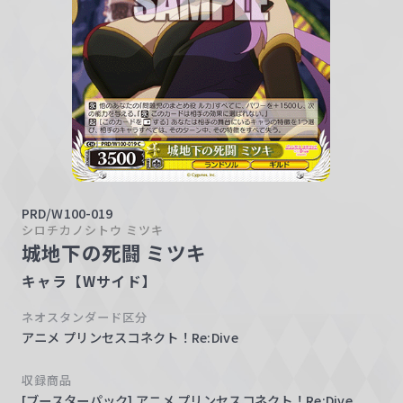
w
a
r
z
PRD/W100-019
シロチカノシトウ ミツキ
城地下の死闘 ミツキ
キャラ【Wサイド】
ネオスタンダード区分
アニメ プリンセスコネクト！Re:Dive
収録商品
[ブースターパック] アニメ プリンセスコネクト！Re:Dive