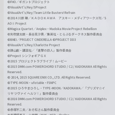
©FHO／ギガントプロジェクト
©VisualArt's/Key/SProject
©VisualArt's/Key/Team Little Busters! Refrain
©2014 川原 礫／ＫＡＤＯＫＡＷＡ アスキー・メディアワークス刊／S
AOⅡ Project
©Magica Quartet／Aniplex・Madoka Movie Project Rebellion
©矢吹健太朗・長谷見沙貴／集英社・とらぶるダークネス製作委員会
©BNEI／PROJECT CINDERELLA ©PROJECT DD3
©VisualArt's/Key/Charlotte Project
©諫山創・講談社／「進撃の巨人」製作委員会
©Project シンフォギアＧＸ
©2015 プロジェクトラブライブ！ムービー
©2015 DMM.com POWERCHORD STUDIO / C2 / KADOKAWA All Rights
Reserved.
© 2014, 2015 SQUARE ENIX CO., LTD. All Rights Reserved.
©TYPE-MOON・ufotable・FSNPC
©2015 ひろやまひろし・TYPE-MOON／KADOKAWA／「プリズマ☆イ
リヤ ツヴァイ ヘルツ！」製作委員会
©2016 DMM.com POWERCHORD STUDIO / C2 / KADOKAWA All Rights
Reserved.
©赤塚不二夫／おそ松さん製作委員会
©高橋留美子・小学館／NHK・NEP・ShoPro