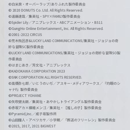
©白米良・オーバーラップ/ありふれた製作委員会
© 2020 DONUTS Co. Ltd. All Rights Reserved.
©遠藤達哉／集英社・SPY×FAMILY製作委員会
©Spider Lily／アニプレックス・ABCアニメーション・BS11
©GungHo Online Entertainment, Inc. All Rights Reserved.
©2001-2022 CIRCUS
©荒木飛呂彦&LUCKY LAND COMMUNICATIONS/集英社・ジョジョの奇
妙な冒険SC製作委員会
©LUCKY LAND COMMUNICATIONS/集英社・ジョジョの奇妙な冒険SO製
作委員会
©はまじあき／芳文社・アニプレックス
©KADOKAWA CORPORATION 2023
©SNK CORPORATION ALL RIGHTS RESERVED.
©高橋弥七郎／いとうのいぢ／アスキー･メディアワークス／『灼眼のシ
ャナF』製作委員会
©PROJECT YOHANE
©矢吹健太朗／集英社・あやかしトライアングル製作委員会
©赤坂アカ×横槍メンゴ／集英社・【推しの子】製作委員会
©Pyramid,Inc.／成子坂製作所
©山田鐘人・アベツカサ／小学館／「葬送のフリーレン」製作委員会
©2015, 2017, 2021 BIGWEST