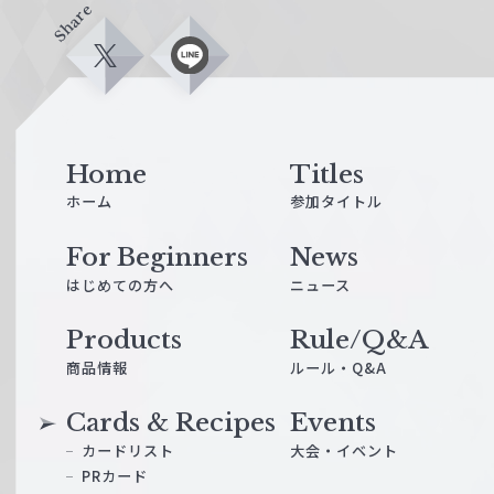
Share
X
L
i
n
e
Home
Titles
ホーム
参加タイトル
For Beginners
News
はじめての方へ
ニュース
Products
Rule/Q&A
商品情報
ルール・Q&A
Cards & Recipes
Events
カードリスト
大会・イベント
PRカード