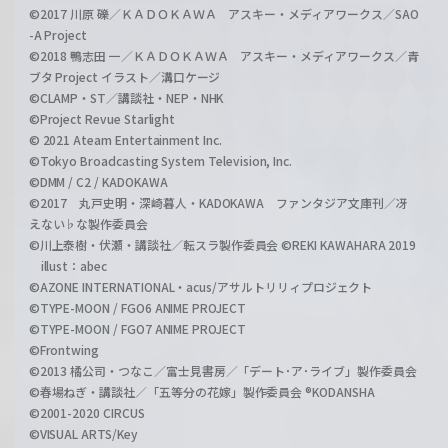
©2017 川原 礫／ＫＡＤＯＫＡＷＡ アスキー・メディアワークス／SAO
-A Project
©2018 鴨志田 一／ＫＡＤＯＫＡＷＡ アスキー・メディアワークス／青
ブタ Project イラスト／溝口ケージ
©CLAMP・ST／講談社・NEP・NHK
©Project Revue Starlight
© 2021 Ateam Entertainment Inc.
©Tokyo Broadcasting System Television, Inc.
©DMM / C2 / KADOKAWA
©2017 丸戸史明・深崎暮人・KADOKAWA ファンタジア文庫刊／冴
えない♭な製作委員会
©川上泰樹・伏瀬・講談社／転スラ製作委員会 ©REKI KAWAHARA 2019
illust：abec
©AZONE INTERNATIONAL・acus/アサルトリリィプロジェクト
©TYPE-MOON / FGO6 ANIME PROJECT
©TYPE-MOON / FGO7 ANIME PROJECT
©Frontwing
©2013 橘公司・つなこ／富士見書房／「デート･ア･ライブ」製作委員会
©春場ねぎ・講談社／「五等分の花嫁」製作委員会 ®KODANSHA
©2001-2020 CIRCUS
©VISUAL ARTS/Key