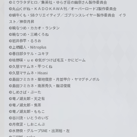
©ミウラタダヒロ／集英社・ゆらぎ荘の幽奈さん製作委員会
©丸山くがね・ＫＡＤＯＫＡＷＡ刊／オーバーロード2製作委員会
©蝸牛くも・SBクリエイティブ／ゴブリンスレイヤー製作委員会 イラ
スト／神奈月昇
©暁なつめ・カカオ・ランタン
©暁なつめ・三嶋くろね
©岩井恭平・るろお
©上栖綴人・Nitroplus
©春日部タケル・ユキヲ
©枯野瑛・ｕｅ ©気がつけば毛玉・かにビーム
©久慈マサムネ・平つくね
©久慈マサムネ・Hisasi
©島田フミカネ・築地俊彦・月並甲介・ヤマグチノボル
©島田フミカネ・南房秀久・飯沼俊規
©しめさば・ぶーた
©竜ノ湖太郎・天之有
©竜ノ湖太郎・焦茶
©竜ノ湖太郎・ももこ
©谷川流・いとうのいぢ
©月夜涙・しおこんぶ
©水野良・グループSNE・出渕裕・左
©三田誠・pako