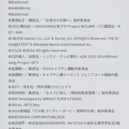
©Bushiroad
©HAKAMA Inc
©Bushiroad
©春場ねぎ・講談社／「五等分の花嫁∽」製作委員会
©2022 鴨志田 一/KADOKAWA/青ブタ Project ©CLAMP・ST/講談社・N
EP・NHK
© NEXON Games Co., Ltd. & Yostar, Inc. All Rights Reserved. THE ID
OLM@STER™& ©Bandai Namco Entertainment Inc.
©ATLUS ©SEGA All rights reserved.
©臼井儀人／双葉社・シンエイ・テレビ朝日・ADK 1993-2024 ©Front
wing/Project GPT
©高橋陽一／集英社・2018キャプテン翼製作委員会
©高橋陽一／集英社・キャプテン翼シーズン２ ジュニアユース編製作委
員会
©あfろ・芳文社／野外活動プロジェクト
©和月伸宏／集英社・「るろうに剣心 －明治剣客浪漫譚－」製作委員会
©WFS Developed by WRIGHT FLYER STUDIOS
©VISUAL ARTS/Key
©2024 劇場版「ウマ娘 プリティーダービー 新時代の扉」製作委員会
©KADOKAWA CORPORATION 2024
©長月達平・株式会社KADOKAWA刊／Re:ゼロから始める異世界生活2製
作委員会