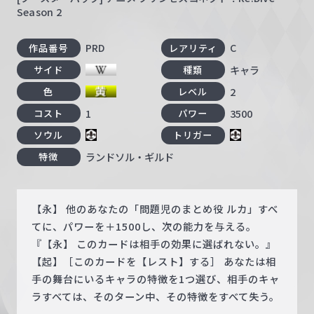
Season 2
PRD
C
作品番号
レアリティ
キャラ
サイド
種類
2
色
レベル
1
3500
コスト
パワー
ソウル
トリガー
ランドソル・ギルド
特徴
【永】 他のあなたの「問題児のまとめ役 ルカ」すべ
てに、パワーを＋1500し、次の能力を与える。
『【永】 このカードは相手の効果に選ばれない。』
【起】［このカードを【レスト】する］ あなたは相
手の舞台にいるキャラの特徴を1つ選び、相手のキャ
ラすべては、そのターン中、その特徴をすべて失う。