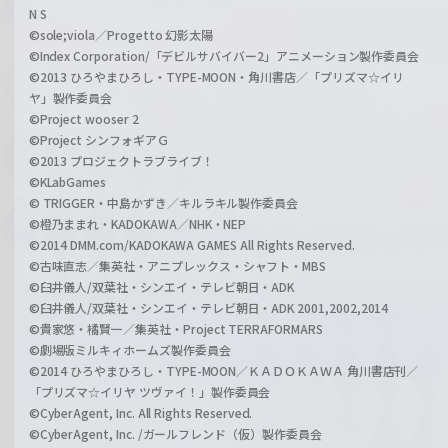
N S
©sole;viola／Progetto 幻影太陽
©Index Corporation/「デビルサバイバー2」アニメーション製作委員会
©2013 ひろやまひろし・TYPE-MOON・角川書店／「プリズマ☆イリ
ヤ」製作委員会
©Project wooser 2
©Project シンフォギアＧ
©2013 プロジェクトラブライブ！
©KLabGames
© TRIGGER・中島かずき／キルラキル製作委員会
©橙乃ままれ・KADOKAWA／NHK・NEP
©2014 DMM.com/KADOKAWA GAMES All Rights Reserved.
©古味直志／集英社・アニプレックス・シャフト・MBS
©臼井儀人/双葉社・シンエイ・テレビ朝日・ADK
©臼井儀人/双葉社・シンエイ・テレビ朝日・ADK 2001,2002,2014
©貴家悠・橘賢一／集英社・Project TERRAFORMARS
©劇場版ミルキィホームズ製作委員会
©2014 ひろやまひろし・TYPE-MOON／ＫＡＤＯＫＡＷＡ 角川書店刊／
「プリズマ☆イリヤ ツヴァイ！」製作委員会
©CyberAgent, Inc. All Rights Reserved.
©CyberAgent, Inc. /ガールフレンド（仮）製作委員会