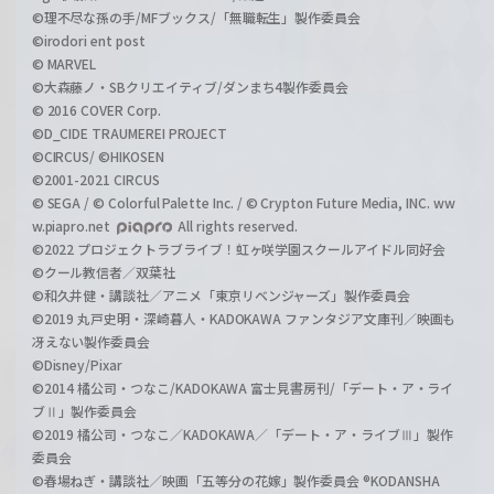
©理不尽な孫の手/MFブックス/「無職転生」製作委員会
©irodori ent post
© MARVEL
©大森藤ノ・SBクリエイティブ/ダンまち4製作委員会
© 2016 COVER Corp.
©D_CIDE TRAUMEREI PROJECT
©CIRCUS/ ©HIKOSEN
©2001-2021 CIRCUS
© SEGA / © Colorful Palette Inc. / © Crypton Future Media, INC. ww
w.piapro.net
All rights reserved.
©2022 プロジェクトラブライブ！虹ヶ咲学園スクールアイドル同好会
©クール教信者／双葉社
©和久井健・講談社／アニメ「東京リベンジャーズ」製作委員会
©2019 丸戸史明・深崎暮人・KADOKAWA ファンタジア文庫刊／映画も
冴えない製作委員会
©Disney/Pixar
©2014 橘公司・つなこ/KADOKAWA 富士見書房刊/「デート・ア・ライ
ブⅡ」製作委員会
©2019 橘公司・つなこ／KADOKAWA／「デート・ア・ライブⅢ」製作
委員会
©春場ねぎ・講談社／映画「五等分の花嫁」製作委員会 ®KODANSHA