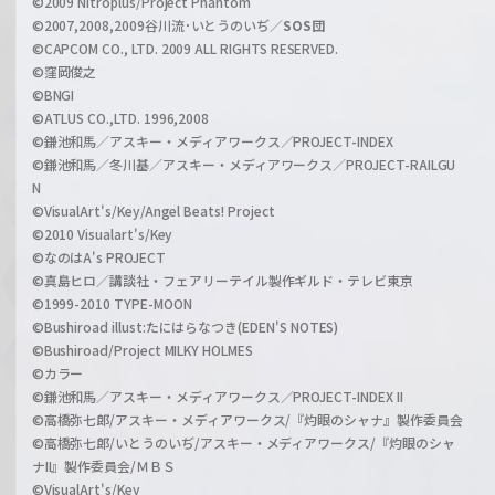
©2009 Nitroplus/Project Phantom
l
©2007,2008,2009谷川流･いとうのいぢ／
SOS団
©CAPCOM CO., LTD. 2009 ALL RIGHTS RESERVED.
©窪岡俊之
©BNGI
©ATLUS CO.,LTD. 1996,2008
©鎌池和馬／アスキー・メディアワークス／PROJECT-INDEX
©鎌池和馬／冬川基／アスキー・メディアワークス／PROJECT-RAILGU
N
©VisualArt's/Key/Angel Beats! Project
©2010 Visualart's/Key
©なのはA's PROJECT
©真島ヒロ／講談社・フェアリーテイル製作ギルド・テレビ東京
©1999-2010 TYPE-MOON
©Bushiroad illust:たにはらなつき(EDEN'S NOTES)
©Bushiroad/Project MILKY HOLMES
©カラー
©鎌池和馬／アスキー・メディアワークス／PROJECT-INDEX II
©高橋弥七郎/アスキー・メディアワークス/『灼眼のシャナ』製作委員会
©高橋弥七郎/いとうのいぢ/アスキー・メディアワークス/『灼眼のシャ
ナII』製作委員会/ＭＢＳ
©VisualArt's/Key