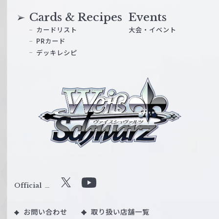
Cards & Recipes
Events
カードリスト
大会・イベント
PRカード
デッキレシピ
ヴ
ァ
イ
ス
シ
ュ
ヴ
ァ
ル
Official
X
Y
ツ
o
｜
お問い合わせ
取り扱い店舗一覧
u
W