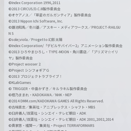
©Index Corporation 1996,2011
©2013 CIRCUS/D.C.III製作委員会
©オケアノス／「翠星のガルガンティア」製作委員会
©2013 Nippon Ichi Software, Inc.
©鎌池和馬／冬川基／アスキー・メディアワークス／PROJECT-RAILGU
N S
©sole;viola／Progetto 幻影太陽
©Index Corporation/「デビルサバイバー2」アニメーション製作委員会
©2013 ひろやまひろし・TYPE-MOON・角川書店／「プリズマ☆イリ
ヤ」製作委員会
©Project wooser 2
©Project シンフォギアＧ
©2013 プロジェクトラブライブ！
©KLabGames
© TRIGGER・中島かずき／キルラキル製作委員会
©橙乃ままれ・KADOKAWA／NHK・NEP
©2014 DMM.com/KADOKAWA GAMES All Rights Reserved.
©古味直志／集英社・アニプレックス・シャフト・MBS
©臼井儀人/双葉社・シンエイ・テレビ朝日・ADK
©臼井儀人/双葉社・シンエイ・テレビ朝日・ADK 2001,2002,2014
©貴家悠・橘賢一／集英社・Project TERRAFORMARS