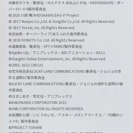
©藤本タツキ／集英社・ＭＡＰＰＡ ©丸山くがね・KADOKAWA刊／オー
バーロード4製作委員会
©2020 川原 礫/KADOKAWA/SAO-P Project
© 2017 Manjuu Co.,Ltd. & YongShi Co.,Ltd. All Rights Reserved.
© 2017 Yostar, Inc. All Rights Reserved.
©白米良・オーバーラップ/ありふれた製作委員会
© 2020 DONUTS Co. Ltd. All Rights Reserved.
©遠藤達哉／集英社・SPY×FAMILY製作委員会
©Spider Lily／アニプレックス・ABCアニメーション・BS11
©GungHo Online Entertainment, Inc. All Rights Reserved.
©2001-2022 CIRCUS
©荒木飛呂彦&LUCKY LAND COMMUNICATIONS/集英社・ジョジョの奇
妙な冒険SC製作委員会
©LUCKY LAND COMMUNICATIONS/集英社・ジョジョの奇妙な冒険SO製
作委員会
©はまじあき／芳文社・アニプレックス
©KADOKAWA CORPORATION 2023
©SNK CORPORATION ALL RIGHTS RESERVED.
©高橋弥七郎／いとうのいぢ／アスキー･メディアワークス／『灼眼のシ
ャナF』製作委員会
©PROJECT YOHANE