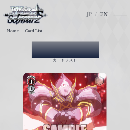
メ
ヴ
ニ
ァ
JP
EN
ュ
イ
ー
ス
Home
Card List
シ
ュ
Card List
ヴ
ァ
カードリスト
ル
ツ
｜
W
e
i
ß
S
c
h