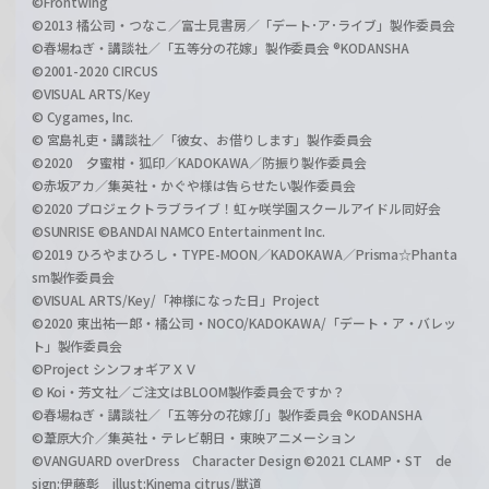
©Frontwing
©2013 橘公司・つなこ／富士見書房／「デート･ア･ライブ」製作委員会
©春場ねぎ・講談社／「五等分の花嫁」製作委員会 ®KODANSHA
©2001-2020 CIRCUS
©VISUAL ARTS/Key
© Cygames, Inc.
© 宮島礼吏・講談社／「彼女、お借りします」製作委員会
©2020 夕蜜柑・狐印／KADOKAWA／防振り製作委員会
©赤坂アカ／集英社・かぐや様は告らせたい製作委員会
©2020 プロジェクトラブライブ！虹ヶ咲学園スクールアイドル同好会
©SUNRISE ©BANDAI NAMCO Entertainment Inc.
©2019 ひろやまひろし・TYPE-MOON／KADOKAWA／Prisma☆Phanta
sm製作委員会
©VISUAL ARTS/Key/「神様になった日」Project
©2020 東出祐一郎・橘公司・NOCO/KADOKAWA/「デート・ア・バレッ
ト」製作委員会
©Project シンフォギアＸＶ
© Koi・芳文社／ご注文はBLOOM製作委員会ですか？
©春場ねぎ・講談社／「五等分の花嫁∬」製作委員会 ®KODANSHA
©葦原大介／集英社・テレビ朝日・東映アニメーション
©VANGUARD overDress Character Design ©2021 CLAMP・ST de
sign:伊藤彰 illust:Kinema citrus/獣道