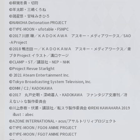
©柳実冬貴・切符
©羊太郎・三嶋くろね
©諸星悠・甘味みきひろ
©NANOHA Detonation PROJECT
©TYPE-MOON・ufotable・FSNPC
©2017 川原 礫／ＫＡＤＯＫＡＷＡ アスキー・メディアワークス／SAO
-A Project
©2018 鴨志田 一／ＫＡＤＯＫＡＷＡ アスキー・メディアワークス／青
ブタ Project イラスト／溝口ケージ
©CLAMP・ST／講談社・NEP・NHK
©Project Revue Starlight
© 2021 Ateam Entertainment Inc.
©Tokyo Broadcasting System Television, Inc.
©DMM / C2 / KADOKAWA
©2017 丸戸史明・深崎暮人・KADOKAWA ファンタジア文庫刊／冴
えない♭な製作委員会
©川上泰樹・伏瀬・講談社／転スラ製作委員会 ©REKI KAWAHARA 2019
illust：abec
©AZONE INTERNATIONAL・acus/アサルトリリィプロジェクト
©TYPE-MOON / FGO6 ANIME PROJECT
©TYPE-MOON / FGO7 ANIME PROJECT