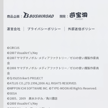
T
e
u
i
b
商品企画：
開発：
ß
e
S
O
運営会社
プライバシーポリシー
外部送信ポリシー
c
f
h
f
w
i
a
©CIRCUS
c
©2007 VisualArt's/Key
r
i
©2007 ヤマグチノボル･メディアファクトリー／ゼロの使い魔製作委員
z
会
a
©2008 ヤマグチノボル･メディアファクトリー／ゼロの使い魔製作委員
l
会
C
©なのはStrikerS PROJECT
h
©ATLUS CO.,LTD.1996,2006 ALL RIGHTS RESERVED.
a
©NIPPON ICHI SOFTWARE INC. ©TYPE-MOON All Rights Reserved.
n
©SEGA
©2005、2009 美水かがみ／角川書店
n
©2008 VisualArt's/Key
e