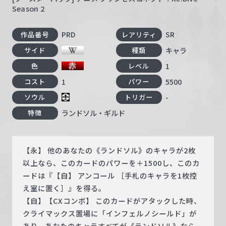
Season 2
PRD
SR
作品番号
レアリティ
キャラ
サイド
種類
1
色
レベル
1
5500
コスト
パワー
-
ソウル
トリガー
ランドソル・ギルド
特徴
【永】 他のあなたの《ランドソル》のキャラが2枚
以上なら、このカードのパワーを＋1500し、このカ
ードは『【自】 アンコール ［手札のキャラを1枚控
え室に置く］』を得る。
【自】【CXコンボ】 このカードがアタックした時、
クライマックス置場に「インフェルノシールド」が
あり、あなたのキャラすべてが《ランドソル》なら、