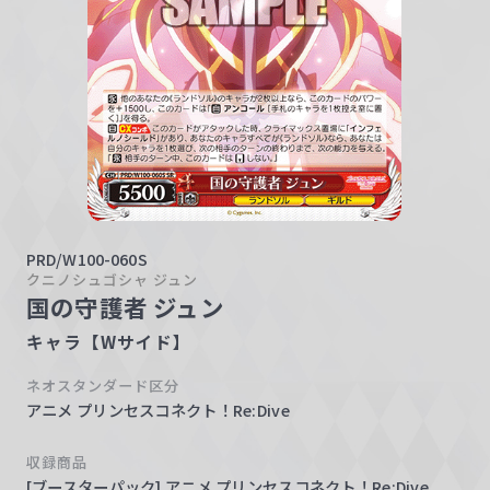
w
a
r
z
PRD/W100-060S
クニノシュゴシャ ジュン
国の守護者 ジュン
キャラ【Wサイド】
ネオスタンダード区分
アニメ プリンセスコネクト！Re:Dive
収録商品
[ブースターパック] アニメ プリンセスコネクト！Re:Dive