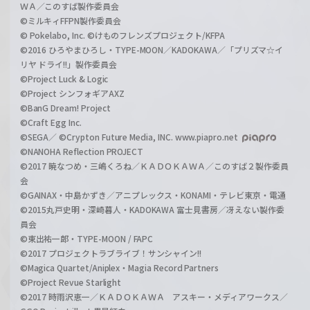
ＷＡ／このすば製作委員会
©ミルキィFFPN製作委員会
© Pokelabo, Inc. ©けものフレンズプロジェクト/KFPA
©2016 ひろやまひろし・TYPE-MOON／KADOKAWA／「プリズマ☆イ
リヤ ドライ!!」製作委員会
©Project Luck & Logic
©Project シンフォギアAXZ
©BanG Dream! Project
©Craft Egg Inc.
©SEGA／ ©Crypton Future Media, INC. www.piapro.net
©NANOHA Reflection PROJECT
©2017 暁なつめ・三嶋くろね／ＫＡＤＯＫＡＷＡ／このすば２製作委員
会
©GAINAX・中島かずき／アニプレックス・KONAMI・テレビ東京・電通
©2015丸戸史明・深崎暮人・KADOKAWA 富士見書房／冴えない製作委
員会
©東出祐一郎・TYPE-MOON / FAPC
©2017 プロジェクトラブライブ！サンシャイン!!
©Magica Quartet/Aniplex・Magia Record Partners
©Project Revue Starlight
©2017 時雨沢恵一／ＫＡＤＯＫＡＷＡ アスキー・メディアワークス／