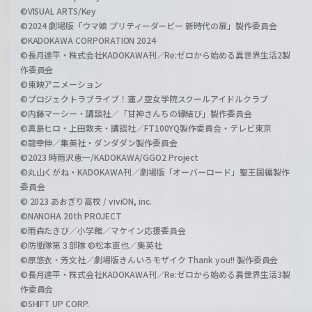
©VISUAL ARTS/Key
©2024 劇場版「ウマ娘 プリティーダービー 新時代の扉」製作委員会
©KADOKAWA CORPORATION 2024
©長月達平・株式会社KADOKAWA刊／Re:ゼロから始める異世界生活2製
作委員会
©東映アニメーション
©プロジェクトラブライブ！蓮ノ空女学院スクールアイドルクラブ
©内藤マーシー・講談社／「甘神さんちの縁結び」製作委員会
©真島ヒロ・上田敦夫・講談社／FT100YQ製作委員会・テレビ東京
©龍幸伸／集英社・ダンダダン製作委員会
©2023 時雨沢恵一/KADOKAWA/GGO2 Project
©丸山くがね・KADOKAWA刊／劇場版「オーバーロード」聖王国編製作
委員会
© 2023 あおぎり高校 / viviON, inc.
©NANOHA 20th PROJECT
©雨森たきび／小学館／マケイン応援委員会
©防衛隊第３部隊 ©松本直也／集英社
©原悠衣・芳文社／劇場版きんいろモザイク Thank you!! 製作委員会
©長月達平・株式会社KADOKAWA刊／Re:ゼロから始める異世界生活3製
作委員会
©SHIFT UP CORP.