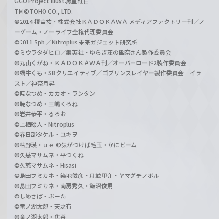
GGO Project illust.黒星紅白
TM ©TOHO CO., LTD.
©2014 榎宮祐・株式会社ＫＡＤＯＫＡＷＡ メディアファクトリー刊／ノ
ーゲーム・ノーライフ全権代理委員会
©2011 5pb.／Nitroplus 未来ガジェット研究所
©ミウラタダヒロ／集英社・ゆらぎ荘の幽奈さん製作委員会
©丸山くがね・ＫＡＤＯＫＡＷＡ刊／オーバーロード2製作委員会
©蝸牛くも・SBクリエイティブ／ゴブリンスレイヤー製作委員会 イラ
スト／神奈月昇
©暁なつめ・カカオ・ランタン
©暁なつめ・三嶋くろね
©岩井恭平・るろお
©上栖綴人・Nitroplus
©春日部タケル・ユキヲ
©枯野瑛・ｕｅ ©気がつけば毛玉・かにビーム
©久慈マサムネ・平つくね
©久慈マサムネ・Hisasi
©島田フミカネ・築地俊彦・月並甲介・ヤマグチノボル
©島田フミカネ・南房秀久・飯沼俊規
©しめさば・ぶーた
©竜ノ湖太郎・天之有
©竜ノ湖太郎・焦茶