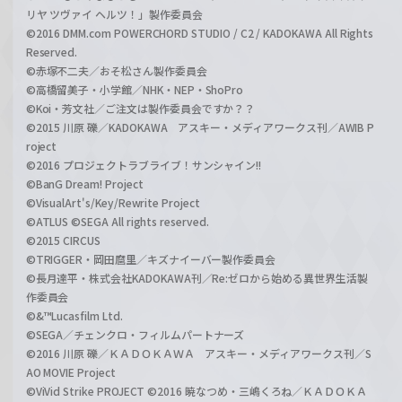
リヤ ツヴァイ ヘルツ！」製作委員会
©2016 DMM.com POWERCHORD STUDIO / C2 / KADOKAWA All Rights
Reserved.
©赤塚不二夫／おそ松さん製作委員会
©高橋留美子・小学館／NHK・NEP・ShoPro
©Koi・芳文社／ご注文は製作委員会ですか？？
©2015 川原 礫／KADOKAWA アスキー・メディアワークス刊／AWIB P
roject
©2016 プロジェクトラブライブ！サンシャイン!!
©BanG Dream! Project
©VisualArt's/Key/Rewrite Project
©ATLUS ©SEGA All rights reserved.
©2015 CIRCUS
©TRIGGER・岡田麿里／キズナイーバー製作委員会
©長月達平・株式会社KADOKAWA刊／Re:ゼロから始める異世界生活製
作委員会
©&™Lucasfilm Ltd.
©SEGA／チェンクロ・フィルムパートナーズ
©2016 川原 礫／ＫＡＤＯＫＡＷＡ アスキー・メディアワークス刊／S
AO MOVIE Project
©ViVid Strike PROJECT ©2016 暁なつめ・三嶋くろね／ＫＡＤＯＫＡ