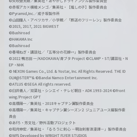
©矢吹健太朗／集英社・あやかしトライアングル製作委員会
©赤坂アカ×横槍メンゴ／集英社・【推しの子】製作委員会
©Pyramid,Inc.／成子坂製作所
©山田鐘人・アベツカサ／小学館／「葬送のフリーレン」製作委員会
©2015, 2017, 2021 BIGWEST
©Bushiroad
©HAKAMA Inc
©Bushiroad
©春場ねぎ・講談社／「五等分の花嫁∽」製作委員会
©2022 鴨志田 一/KADOKAWA/青ブタ Project ©CLAMP・ST/講談社・N
EP・NHK
© NEXON Games Co., Ltd. & Yostar, Inc. All Rights Reserved. THE ID
OLM@STER™& ©Bandai Namco Entertainment Inc.
©ATLUS ©SEGA All rights reserved.
©臼井儀人／双葉社・シンエイ・テレビ朝日・ADK 1993-2024 ©Front
wing/Project GPT
©高橋陽一／集英社・2018キャプテン翼製作委員会
©高橋陽一／集英社・キャプテン翼シーズン２ ジュニアユース編製作委
員会
©あfろ・芳文社／野外活動プロジェクト
©和月伸宏／集英社・「るろうに剣心 －明治剣客浪漫譚－」製作委員会
©WFS Developed by WRIGHT FLYER STUDIOS