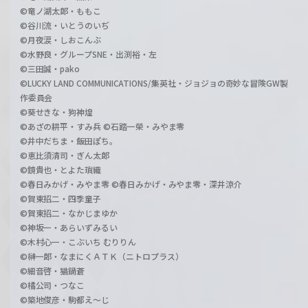
©竜ノ湖太郎・ももこ
©谷川流・いとうのいぢ
©月夜涙・しおこんぶ
©水野良・グループSNE・出渕裕・左
©三田誠・pako
©LUCKY LAND COMMUNICATIONS/集英社・ジョジョの奇妙な冒険GW製
作委員会
©葵せきな・狗神煌
©あざの耕平・すみ兵 ©石踏一榮・みやま零
©井中だちま・飯田ぽち。
©恵比須清司・ぎん太郎
©鏡貴也・とよた瑣織
©春日みかげ・みやま零 ©春日みかげ・みやま零・深井涼介
©賀東招二・四季童子
©賀東招二・なかじまゆか
©神坂一・あらいずみるい
©木村心一・こぶいち むりりん
©榊一郎・なまにくＡＴＫ（ニトロプラス）
©細音啓・猫鍋蒼
©橘公司・つなこ
©築地俊彦・駒都え～じ