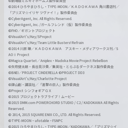
©劇場版ミルキィホームズ製作委員会
©2014 ひろやまひろし・TYPE-MOON／ＫＡＤＯＫＡＷＡ 角川書店刊／
「プリズマ☆イリヤ ツヴァイ！」製作委員会
©CyberAgent, Inc. All Rights Reserved.
©CyberAgent, Inc. /ガールフレンド（仮）製作委員会
©FHO／ギガントプロジェクト
©VisualArt's/Key/SProject
©VisualArt's/Key/Team Little Busters! Refrain
©2014 川原 礫／ＫＡＤＯＫＡＷＡ アスキー・メディアワークス刊／S
AOⅡ Project
©Magica Quartet／Aniplex・Madoka Movie Project Rebellion
©矢吹健太朗・長谷見沙貴／集英社・とらぶるダークネス製作委員会
©BNEI／PROJECT CINDERELLA ©PROJECT DD3
©VisualArt's/Key/Charlotte Project
©諫山創・講談社／「進撃の巨人」製作委員会
©Project シンフォギアＧＸ
©2015 プロジェクトラブライブ！ムービー
©2015 DMM.com POWERCHORD STUDIO / C2 / KADOKAWA All Rights
Reserved.
© 2014, 2015 SQUARE ENIX CO., LTD. All Rights Reserved.
©TYPE-MOON・ufotable・FSNPC
©2015 ひろやまひろし・TYPE-MOON／KADOKAWA／「プリズマ☆イ