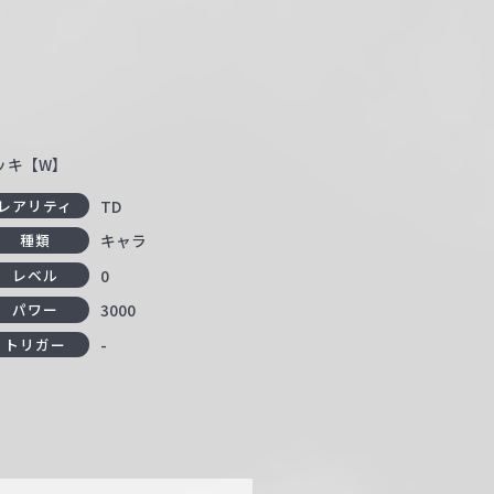
デッキ【W】
TD
レアリティ
キャラ
種類
0
レベル
3000
パワー
-
トリガー