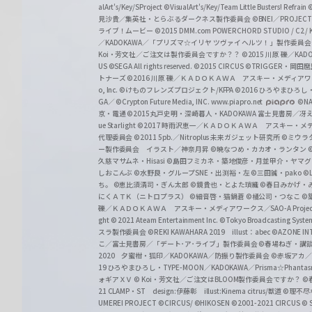
alArt's/Key/SProject
©VisualArt's/Key/Team Little Busters! Refrain
見沙貴／集英社・とらぶるダークネス製作委員会
©BNEI／PROJECT 
ライブ！ムービー
©2015 DMM.com POWERCHORD STUDIO / C2 / KA
／KADOKAWA／「プリズマ☆イリヤ ツヴァイ ヘルツ！」製作委員
Koi・芳文社／ご注文は製作委員会ですか？？
©2015 川原 礫／KA
US ©SEGA All rights reserved.
©2015 CIRCUS
©TRIGGER・岡
トナーズ
©2016 川原 礫／ＫＡＤＯＫＡＷＡ アスキー・メディアワークス刊
o, Inc. ©けものフレンズプロジェクト/KFPA
©2016 ひろやまひろし
GA／ ©Crypton Future Media, INC. www.piapro.net
©NA
京・電通
©2015丸戸史明・深崎暮人・KADOKAWA 富士見書房／
ue Starlight
©2017 時雨沢恵一／ＫＡＤＯＫＡＷＡ アスキー・メディアワー
代理委員会
©2011 5pb.／Nitroplus 未来ガジェット研究所
©ミウラ
ー製作委員会 イラスト／神奈月昇
©暁なつめ・カカオ・ランタン
久慈マサムネ・Hisasi
©島田フミカネ・築地俊彦・月並甲介・ヤマ
しおこんぶ
©水野良・グループSNE・出渕裕・左
©三田誠・pako
©
ち。
©恵比須清司・ぎん太郎
©鏡貴也・とよた瑣織
©春日みかげ・
にくＡＴＫ（ニトロプラス）
©細音啓・猫鍋蒼
©橘公司・つなこ
©
礫／ＫＡＤＯＫＡＷＡ アスキー・メディアワークス／SAO-A Projec
ght
© 2021 Ateam Entertainment Inc.
©Tokyo Broadcasting System 
スラ製作委員会 ©REKI KAWAHARA 2019 illust：abec
©AZONE 
こ／富士見書房／「デート･ア･ライブ」製作委員会
©春場ねぎ・講談
2020 夕蜜柑・狐印／KADOKAWA／防振り製作委員会
©赤坂アカ
19 ひろやまひろし・TYPE-MOON／KADOKAWA／Prisma☆Phant
ォギアＸＶ
© Koi・芳文社／ご注文はBLOOM製作委員会ですか？
©
21 CLAMP・ST design:伊藤彰 illust:Kinema citrus/獣道
©理不尽
UMEREI PROJECT
©CIRCUS/ ©HIKOSEN
©2001-2021 CIRCUS
© S