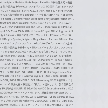
et／Aniplex・Madoka Movie Project Rebellion
©矢吹健太朗・長谷
人」製作委員会
©Project シンフォギアＧＸ
©2015 プロジェクトラブ
-MOON・ufotable・FSNPC
©2015 ひろやまひろし・TYPE-MOON
おそ松さん製作委員会
©高橋留美子・小学館／NHK・NEP・ShoPro
©
ン!!
©BanG Dream! Project
©VisualArt's/Key/Rewrite Project
©ATL
活製作委員会
©&™Lucasfilm Ltd.
©SEGA／チェンクロ・フィルムパー
ＡＤＯＫＡＷＡ／このすば製作委員会
©ミルキィFFPN製作委員会
© Pokelab
roject シンフォギアAXZ
©BanG Dream! Project
©Craft Egg Inc.
©SE
員会
©GAINAX・中島かずき／アニプレックス・KONAMI・テレビ東
!
©Magica Quartet/Aniplex・Magia Record Partners
©Project Rev
ＡＤＯＫＡＷＡ メディアファクトリー刊／ノーゲーム・ノーライフ全権
ード2製作委員会
©蝸牛くも・SBクリエイティブ／ゴブリンスレイヤ
・ｕｅ ©気がつけば毛玉・かにビーム
©久慈マサムネ・平つくね
©
太郎・焦茶
©竜ノ湖太郎・ももこ
©谷川流・いとうのいぢ
©月夜涙・
©あざの耕平・すみ兵 ©石踏一榮・みやま零
©井中だちま・飯田ぽ
一・あらいずみるい
©木村心一・こぶいち むりりん
©榊一郎・なま
tonation PROJECT
©TYPE-MOON・ufotable・FSNPC
©2017 川原
溝口ケージ
©CLAMP・ST／講談社・NEP・NHK
©Project Revue Starli
タジア文庫刊／冴えない♭な製作委員会
©川上泰樹・伏瀬・講談社／転
-MOON / FGO7 ANIME PROJECT
©Frontwing
©2013 橘公司・つな
s, Inc.
© 宮島礼吏・講談社／「彼女、お借りします」製作委員会
©
アイドル同好会
©SUNRISE ©BANDAI NAMCO Entertainment Inc.
©20
/KADOKAWA/「デート・ア・バレット」製作委員会
©Project シンフ
東映アニメーション
©VANGUARD overDress Character Design ©20
イティブ/ダンまち4製作委員会
© 2016 COVER Corp.
©D_CIDE TRA
 reserved.
©2022 プロジェクトラブライブ！虹ヶ咲学園スクールアイ