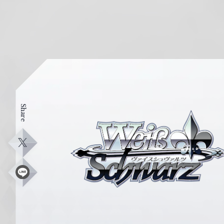
Share
ヴ
ァ
イ
X
ス
シ
L
i
ュ
n
e
ヴ
ァ