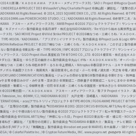
a
©2014 川原 礫／ＫＡＤＯＫＡＷＡ アスキー・メディアワークス刊／SAOⅡ Project
©Magica Quart
CINDERELLA ©PROJECT DD3
©VisualArt's/Key/Charlotte Project
©諫山創・講談社／「進撃の巨
l
DOKAWA All Rights Reserved.
© 2014, 2015 SQUARE ENIX CO., LTD. All Rights Reserved.
©TYPE
会
©2016 DMM.com POWERCHORD STUDIO / C2 / KADOKAWA All Rights Reserved.
©赤塚不二夫／
C
DOKAWA アスキー・メディアワークス刊／AWIB Project
©2016 プロジェクトラブライブ！サンシャイ
h
田麿里／キズナイーバー製作委員会
©長月達平・株式会社KADOKAWA刊／Re:ゼロから始める異世界生
／SAO MOVIE Project
©ViVid Strike PROJECT ©2016 暁なつめ・三嶋くろね／Ｋ
a
・TYPE-MOON／KADOKAWA／「プリズマ☆イリヤ ドライ!!」製作委員会
©Project Luck & Logic
©P
NOHA Reflection PROJECT
©2017 暁なつめ・三嶋くろね／ＫＡＤＯＫＡＷＡ／このすば２製作委
n
冴えない製作委員会
©東出祐一郎・TYPE-MOON / FAPC
©2017 プロジェクトラブライブ！サンシャイン!
n
クス／GGO Project illust.黒星紅白
TM ©TOHO CO., LTD.
©2014 榎宮祐・株式会社Ｋ
タダヒロ／集英社・ゆらぎ荘の幽奈さん製作委員会
©丸山くがね・ＫＡＤＯＫＡＷＡ刊／オーバーロ
e
©暁なつめ・三嶋くろね
©岩井恭平・るろお
©上栖綴人・Nitroplus
©春日部タケル・ユキヲ
©枯野瑛
グチノボル
©島田フミカネ・南房秀久・飯沼俊規
©しめさば・ぶーた
©竜ノ湖太郎・天之有
©竜ノ湖
l
LUCKY LAND COMMUNICATIONS/集英社・ジョジョの奇妙な冒険GW製作委員会
©葵せきな・狗神煌
みやま零 ©春日みかげ・みやま零・深井涼介
©賀東招二・四季童子
©賀東招二・なかじまゆか
©神坂
築地俊彦・駒都え～じ
©柳実冬貴・切符
©羊太郎・三嶋くろね
©諸星悠・甘味みきひろ
©NANOHA De
t
©2018 鴨志田 一／ＫＡＤＯＫＡＷＡ アスキー・メディアワークス／青ブタ Project イラスト／
Television, Inc.
©DMM / C2 / KADOKAWA
©2017 丸戸史明・深崎暮人・KADOKAWA ファン
INTERNATIONAL・acus/アサルトリリィプロジェクト
©TYPE-MOON / FGO6 ANIME PROJECT
©TYPE
社／「五等分の花嫁」製作委員会 ®KODANSHA
©2001-2020 CIRCUS
©VISUAL ARTS/Key
© Cygame
／集英社・かぐや様は告らせたい製作委員会
©2020 プロジェクトラブライブ！虹ヶ咲学園スクール
asm製作委員会
©VISUAL ARTS/Key/「神様になった日」Project
©2020 東出祐一郎・橘公司・NOCO
春場ねぎ・講談社／「五等分の花嫁∬」製作委員会 ®KODANSHA
©葦原大介／集英社・テレビ朝日・
な孫の手/MFブックス/「無職転生」製作委員会
©irodori ent post
© MARVEL
©大森藤ノ・SBクリエ
EGA / © Colorful Palette Inc. / © Crypton Future Media, INC. www.piapro.net
All rights