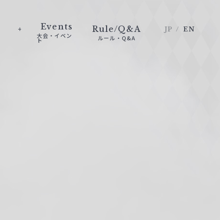
Events
Rule/Q&A
JP
EN
大会・イベン
ルール・Q&A
ト