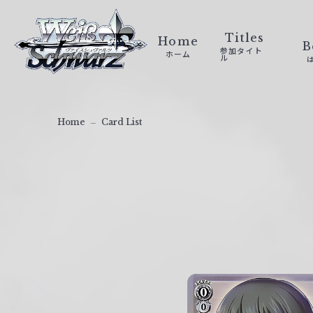
ヴ
ァ
Titles
Home
B
参加タイト
ホーム
イ
ル
ス
シ
ュ
Home
Card List
ヴ
ァ
ル
ツ
｜
W
e
i
ß
S