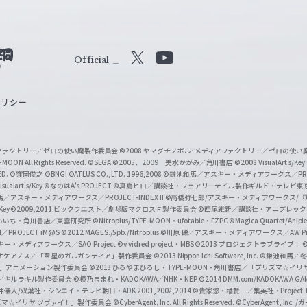
Official
X
Y
o
ポリシー
u
T
u
ィアファクトリー／ゼロの使い魔製作委員会
©2008 ヤマグチノボル･メディアファクトリー／ゼロの使
b
MOON All Rights Reserved.
©SEGA
©2005、2009 美水かがみ／角川書店
©2008 VisualArt's/Key
ED.
©窪岡俊之
©BNGI
©ATLUS CO.,LTD. 1996,2008
©鎌池和馬／アスキー・メディアワークス／PROJE
e
sualart's/Key
©なのはA's PROJECT
©真島ヒロ／講談社・フェアリーテイル製作ギルド・テレビ東
／アスキー・メディアワークス／PROJECT-INDEX II
©高橋弥七郎/アスキー・メディアワークス/
O
/Key
©2009,2011 ビックウエスト／劇場版マクロスＦ製作委員会
©西尾維新／講談社・アニプレッ
f
いいち・角川書店／東雲研究所
©Nitroplus/TYPE-MOON・ufotable・FZPC
©Magica Quartet/Anip
I／PROJECT iM@S
©2012 MAGES./5pb./Nitroplus
©川原 礫／アスキー・メディアワークス／AW Pro
f
ー・メディアワークス／SAO Project
©vividred project・MBS ©2013 プロジェクトラブライブ！
©
i
オケアノス／「翠星のガルガンティア」製作委員会
©2013 Nippon Ichi Software, Inc.
©鎌池和馬／冬川
イバー2」アニメーション製作委員会
©2013 ひろやまひろし・TYPE-MOON・角川書店／「プリズマ☆イ
c
ずき／キルラキル製作委員会
©橙乃ままれ・KADOKAWA／NHK・NEP
©2014 DMM.com/KADOKAWA GAMES
井儀人/双葉社・シンエイ・テレビ朝日・ADK 2001,2002,2014
©貴家悠・橘賢一／集英社・Project T
i
リズマ☆イリヤ ツヴァイ！」製作委員会
©CyberAgent, Inc. All Rights Reserved.
©CyberAgent, I