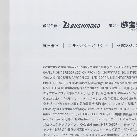
ル
ツ
｜
商品企画：
開発：
W
e
i
運営会社
プライバシーポリシー
外部送信
ß
S
©CIRCUS
©2007 VisualArt's/Key
©2007 ヤマグチノボル･メデ
c
06 ALL RIGHTS RESERVED.
©NIPPON ICHI SOFTWARE INC. ©TYPE-
うのいぢ／
SOS団
©CAPCOM CO., LTD. 2009 ALL RIGHTS RESERV
h
PROJECT-RAILGUN
©VisualArt's/Key/Angel Beats! Project
©2010 Vi
w
N'S NOTES)
©Bushiroad/Project MILKY HOLMES
©カラー
©鎌池和馬
ディアワークス/『灼眼のシャナII』製作委員会/ＭＢＳ
©VisualArt's
a
Corporation/「ペルソナ４」アニメーション製作委員会
©あらゐけ
クトリー／ゼロの使い魔Ｆ製作委員会
©Project シンフォギア
©BNG
r
ration by KEI
©VisualArt's/Key/Team Little Busters!
©川原 礫／アスキ
z
ndex Corporation 1996,2011
©2013 CIRCUS/D.C.III製作委員会
©
iola／Progetto 幻影太陽
©Index Corporation/「デビルサバ
プロジェクトラブライブ！
©KLabGames
© TRIGGER・中島か
ャフト・MBS
©臼井儀人/双葉社・シンエイ・テレビ朝日・ADK
©臼
やまひろし・TYPE-MOON／ＫＡＤＯＫＡＷＡ 角川書店刊／「プ