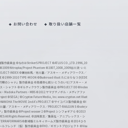
お問い合わせ
取り扱い店舗一覧
い魔製作委員会
©なのはStrikerS PROJECT
©ATLUS CO.,LTD.1996,20
©2009 Nitroplus/Project Phantom
©2007,2008,2009谷川流･いと
CT-INDEX
©鎌池和馬／冬川基／アスキー・メディアワークス／
京
©1999-2010 TYPE-MOON
©Bushiroad illust:たにはらなつき(EDE
『灼眼のシャナ』製作委員会
©高橋弥七郎/いとうのいぢ/アスキー・メ
クス・シャフト
©ギルティクラウン製作委員会
©PROJECT DD ©Index
lex・Madoka Partners・MBS
©2012 ヤマグチノボル・メディアファ
ject
©SEGA / ©Crypton Future Media, Inc. www.crypton.net Illust
NANOHA The MOVIE 2nd A's PROJECT
©サイコパス製作委員会
©I
基／アスキー・メディアワークス／PROJECT-RAILGUN S
©sole;v
リヤ」製作委員会
©Project wooser 2
©Project シンフォギアＧ
©2013
 All Rights Reserved.
©古味直志／集英社・アニプレックス・シ
ERRAFORMARS
©劇場版ミルキィホームズ製作委員会
©2014 ひろ
nc. /ガールフレンド（仮）製作委員会
©FHO／ギガントプロジェクト
©Visu