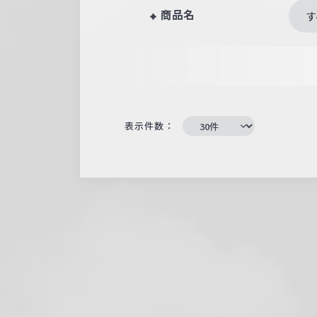
商品名
す
表示件数：