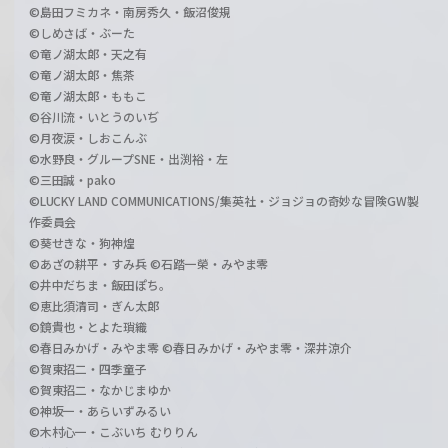
©島田フミカネ・南房秀久・飯沼俊規
©しめさば・ぶーた
©竜ノ湖太郎・天之有
©竜ノ湖太郎・焦茶
©竜ノ湖太郎・ももこ
©谷川流・いとうのいぢ
©月夜涙・しおこんぶ
©水野良・グループSNE・出渕裕・左
©三田誠・pako
©LUCKY LAND COMMUNICATIONS/集英社・ジョジョの奇妙な冒険GW製
作委員会
©葵せきな・狗神煌
©あざの耕平・すみ兵 ©石踏一榮・みやま零
©井中だちま・飯田ぽち。
©恵比須清司・ぎん太郎
©鏡貴也・とよた瑣織
©春日みかげ・みやま零 ©春日みかげ・みやま零・深井涼介
©賀東招二・四季童子
©賀東招二・なかじまゆか
©神坂一・あらいずみるい
©木村心一・こぶいち むりりん