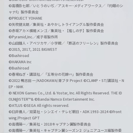
©高橋弥七郎／いとうのいぢ／アスキー･メディアワークス／『灼眼のシ
ャナF』製作委員会
©PROJECT YOHANE
©矢吹健太朗／集英社・あやかしトライアングル製作委員会
©赤坂アカ×横槍メンゴ／集英社・【推しの子】製作委員会
©Pyramid,Inc.／成子坂製作所
©山田鐘人・アベツカサ／小学館／「葬送のフリーレン」製作委員会
©2015, 2017, 2021 BIGWEST
©Bushiroad
©HAKAMA Inc
©Bushiroad
©春場ねぎ・講談社／「五等分の花嫁∽」製作委員会
©2022 鴨志田 一/KADOKAWA/青ブタ Project ©CLAMP・ST/講談社・N
EP・NHK
© NEXON Games Co., Ltd. & Yostar, Inc. All Rights Reserved. THE ID
OLM@STER™& ©Bandai Namco Entertainment Inc.
©ATLUS ©SEGA All rights reserved.
©臼井儀人／双葉社・シンエイ・テレビ朝日・ADK 1993-2024 ©Front
wing/Project GPT
©高橋陽一／集英社・2018キャプテン翼製作委員会
©高橋陽一／集英社・キャプテン翼シーズン２ ジュニアユース編製作委