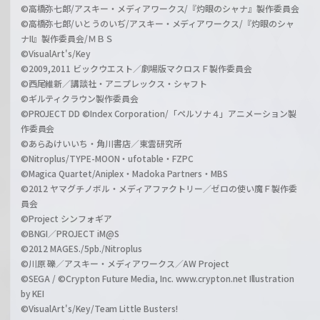
©高橋弥七郎/アスキー・メディアワークス/『灼眼のシャナ』製作委員会
©高橋弥七郎/いとうのいぢ/アスキー・メディアワークス/『灼眼のシャ
ナII』製作委員会/ＭＢＳ
©VisualArt's/Key
©2009,2011 ビックウエスト／劇場版マクロスＦ製作委員会
©西尾維新／講談社・アニプレックス・シャフト
©ギルティクラウン製作委員会
©PROJECT DD ©Index Corporation/「ペルソナ４」アニメーション製
作委員会
©あらゐけいいち・角川書店／東雲研究所
©Nitroplus/TYPE-MOON・ufotable・FZPC
©Magica Quartet/Aniplex・Madoka Partners・MBS
©2012 ヤマグチノボル・メディアファクトリー／ゼロの使い魔Ｆ製作委
員会
©Project シンフォギア
©BNGI／PROJECT iM@S
©2012 MAGES./5pb./Nitroplus
©川原 礫／アスキー・メディアワークス／AW Project
©SEGA / ©Crypton Future Media, Inc. www.crypton.net Illustration
by KEI
©VisualArt's/Key/Team Little Busters!