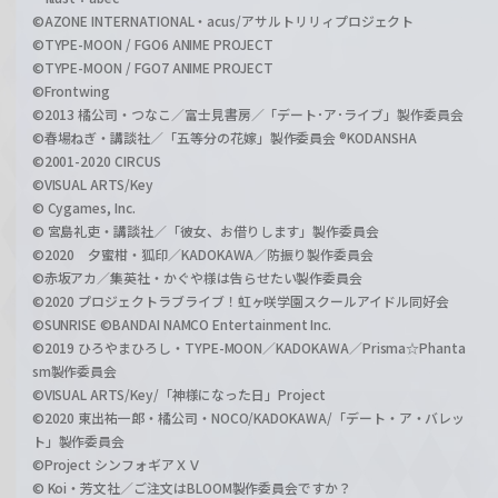
©AZONE INTERNATIONAL・acus/アサルトリリィプロジェクト
©TYPE-MOON / FGO6 ANIME PROJECT
©TYPE-MOON / FGO7 ANIME PROJECT
©Frontwing
©2013 橘公司・つなこ／富士見書房／「デート･ア･ライブ」製作委員会
©春場ねぎ・講談社／「五等分の花嫁」製作委員会 ®KODANSHA
©2001-2020 CIRCUS
©VISUAL ARTS/Key
© Cygames, Inc.
© 宮島礼吏・講談社／「彼女、お借りします」製作委員会
©2020 夕蜜柑・狐印／KADOKAWA／防振り製作委員会
©赤坂アカ／集英社・かぐや様は告らせたい製作委員会
©2020 プロジェクトラブライブ！虹ヶ咲学園スクールアイドル同好会
©SUNRISE ©BANDAI NAMCO Entertainment Inc.
©2019 ひろやまひろし・TYPE-MOON／KADOKAWA／Prisma☆Phanta
sm製作委員会
©VISUAL ARTS/Key/「神様になった日」Project
©2020 東出祐一郎・橘公司・NOCO/KADOKAWA/「デート・ア・バレッ
ト」製作委員会
©Project シンフォギアＸＶ
© Koi・芳文社／ご注文はBLOOM製作委員会ですか？