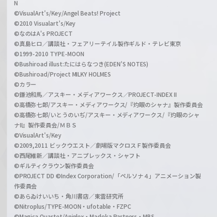
N
©VisualArt's/Key/Angel Beats! Project
©2010 Visualart's/Key
©なのはA's PROJECT
©真島ヒロ／講談社・フェアリーテイル製作ギルド・テレビ東京
©1999-2010 TYPE-MOON
©Bushiroad illust:たにはらなつき(EDEN'S NOTES)
©Bushiroad/Project MILKY HOLMES
©カラー
©鎌池和馬／アスキー・メディアワークス／PROJECT-INDEX II
©高橋弥七郎/アスキー・メディアワークス/『灼眼のシャナ』製作委員会
©高橋弥七郎/いとうのいぢ/アスキー・メディアワークス/『灼眼のシャ
ナII』製作委員会/ＭＢＳ
©VisualArt's/Key
©2009,2011 ビックウエスト／劇場版マクロスＦ製作委員会
©西尾維新／講談社・アニプレックス・シャフト
©ギルティクラウン製作委員会
©PROJECT DD ©Index Corporation/「ペルソナ４」アニメーション製
作委員会
©あらゐけいいち・角川書店／東雲研究所
©Nitroplus/TYPE-MOON・ufotable・FZPC
©Magica Quartet/Aniplex・Madoka Partners・MBS