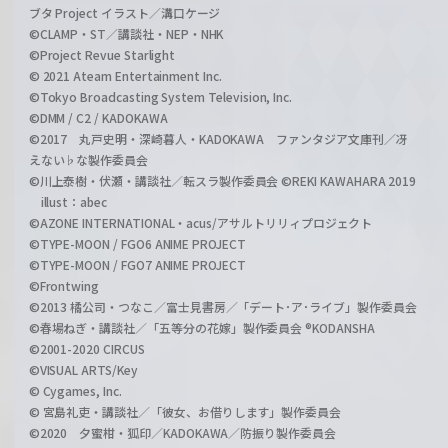
ブタ Project イラスト／溝口ケージ
©CLAMP・ST／講談社・NEP・NHK
©Project Revue Starlight
© 2021 Ateam Entertainment Inc.
©Tokyo Broadcasting System Television, Inc.
©DMM / C2 / KADOKAWA
©2017 丸戸史明・深崎暮人・KADOKAWA ファンタジア文庫刊／冴
えない♭な製作委員会
©川上泰樹・伏瀬・講談社／転スラ製作委員会 ©REKI KAWAHARA 2019
illust：abec
©AZONE INTERNATIONAL・acus/アサルトリリィプロジェクト
©TYPE-MOON / FGO6 ANIME PROJECT
©TYPE-MOON / FGO7 ANIME PROJECT
©Frontwing
©2013 橘公司・つなこ／富士見書房／「デート･ア･ライブ」製作委員会
©春場ねぎ・講談社／「五等分の花嫁」製作委員会 ®KODANSHA
©2001-2020 CIRCUS
©VISUAL ARTS/Key
© Cygames, Inc.
© 宮島礼吏・講談社／「彼女、お借りします」製作委員会
©2020 夕蜜柑・狐印／KADOKAWA／防振り製作委員会