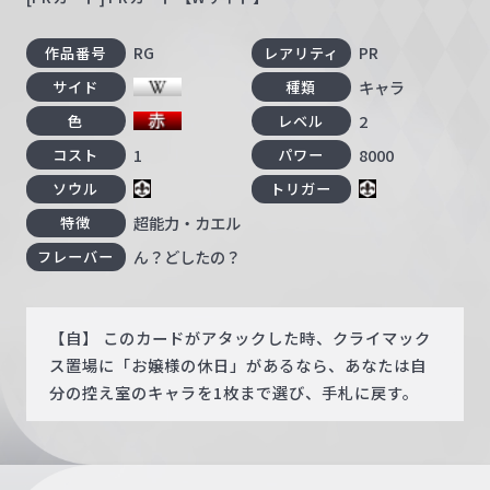
RG
PR
作品番号
レアリティ
キャラ
サイド
種類
2
色
レベル
1
8000
コスト
パワー
ソウル
トリガー
超能力・カエル
特徴
ん？どしたの？
フレーバー
【自】 このカードがアタックした時、クライマック
ス置場に「お嬢様の休日」があるなら、あなたは自
分の控え室のキャラを1枚まで選び、手札に戻す。