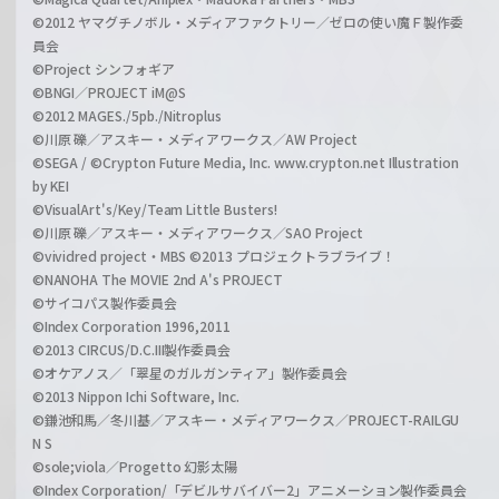
©2012 ヤマグチノボル・メディアファクトリー／ゼロの使い魔Ｆ製作委
員会
©Project シンフォギア
©BNGI／PROJECT iM@S
©2012 MAGES./5pb./Nitroplus
©川原 礫／アスキー・メディアワークス／AW Project
©SEGA / ©Crypton Future Media, Inc. www.crypton.net Illustration
by KEI
©VisualArt's/Key/Team Little Busters!
©川原 礫／アスキー・メディアワークス／SAO Project
©vividred project・MBS ©2013 プロジェクトラブライブ！
©NANOHA The MOVIE 2nd A's PROJECT
©サイコパス製作委員会
©Index Corporation 1996,2011
©2013 CIRCUS/D.C.III製作委員会
©オケアノス／「翠星のガルガンティア」製作委員会
©2013 Nippon Ichi Software, Inc.
©鎌池和馬／冬川基／アスキー・メディアワークス／PROJECT-RAILGU
N S
©sole;viola／Progetto 幻影太陽
©Index Corporation/「デビルサバイバー2」アニメーション製作委員会