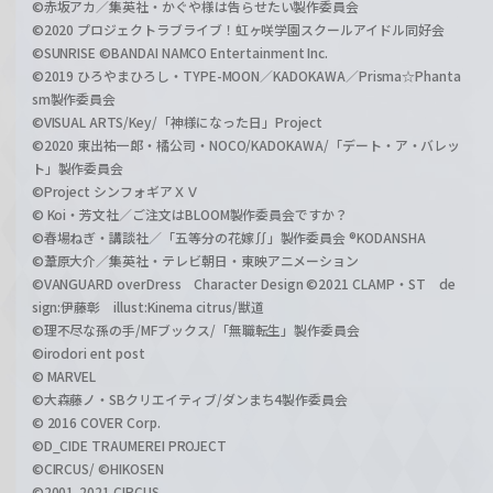
©赤坂アカ／集英社・かぐや様は告らせたい製作委員会
©2020 プロジェクトラブライブ！虹ヶ咲学園スクールアイドル同好会
©SUNRISE ©BANDAI NAMCO Entertainment Inc.
©2019 ひろやまひろし・TYPE-MOON／KADOKAWA／Prisma☆Phanta
sm製作委員会
©VISUAL ARTS/Key/「神様になった日」Project
©2020 東出祐一郎・橘公司・NOCO/KADOKAWA/「デート・ア・バレッ
ト」製作委員会
©Project シンフォギアＸＶ
© Koi・芳文社／ご注文はBLOOM製作委員会ですか？
©春場ねぎ・講談社／「五等分の花嫁∬」製作委員会 ®KODANSHA
©葦原大介／集英社・テレビ朝日・東映アニメーション
©VANGUARD overDress Character Design ©2021 CLAMP・ST de
sign:伊藤彰 illust:Kinema citrus/獣道
©理不尽な孫の手/MFブックス/「無職転生」製作委員会
©irodori ent post
© MARVEL
©大森藤ノ・SBクリエイティブ/ダンまち4製作委員会
© 2016 COVER Corp.
©D_CIDE TRAUMEREI PROJECT
©CIRCUS/ ©HIKOSEN
©2001-2021 CIRCUS