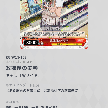
w
a
r
z
RG/W13-108
ホウカゴノミコト
放課後の美琴
キャラ【Wサイド】
ネオスタンダード区分
とある魔術の禁書目録／とある科学の超電磁砲
収録商品
[PRカード] PRカード【Wサイド】