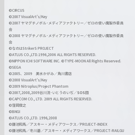
w
i
a
©CIRCUS
c
©2007 VisualArt's/Key
r
i
©2007 ヤマグチノボル･メディアファクトリー／ゼロの使い魔製作委員
z
会
a
©2008 ヤマグチノボル･メディアファクトリー／ゼロの使い魔製作委員
l
会
C
©なのはStrikerS PROJECT
h
©ATLUS CO.,LTD.1996,2006 ALL RIGHTS RESERVED.
a
©NIPPON ICHI SOFTWARE INC. ©TYPE-MOON All Rights Reserved.
n
©SEGA
©2005、2009 美水かがみ／角川書店
n
©2008 VisualArt's/Key
e
©2009 Nitroplus/Project Phantom
l
©2007,2008,2009谷川流･いとうのいぢ／
SOS団
©CAPCOM CO., LTD. 2009 ALL RIGHTS RESERVED.
©窪岡俊之
©BNGI
©ATLUS CO.,LTD. 1996,2008
©鎌池和馬／アスキー・メディアワークス／PROJECT-INDEX
©鎌池和馬／冬川基／アスキー・メディアワークス／PROJECT-RAILGU