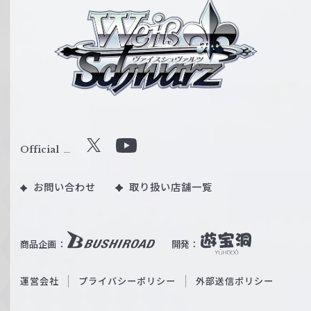
ヴ
ァ
イ
ス
シ
ュ
ヴ
ァ
ル
Official
X
Y
ツ
o
｜
お問い合わせ
取り扱い店舗一覧
u
W
T
e
u
i
b
商品企画：
開発：
ß
e
S
O
運営会社
プライバシーポリシー
外部送信ポリシー
c
f
h
f