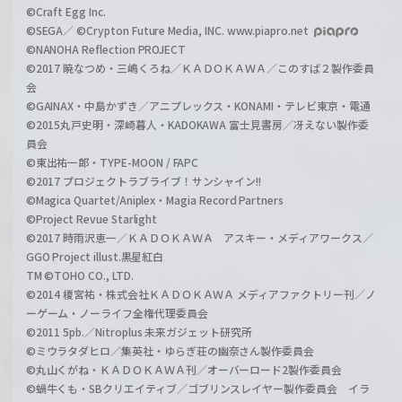
©Craft Egg Inc.
©SEGA／ ©Crypton Future Media, INC. www.piapro.net
©NANOHA Reflection PROJECT
©2017 暁なつめ・三嶋くろね／ＫＡＤＯＫＡＷＡ／このすば２製作委員
会
©GAINAX・中島かずき／アニプレックス・KONAMI・テレビ東京・電通
©2015丸戸史明・深崎暮人・KADOKAWA 富士見書房／冴えない製作委
員会
©東出祐一郎・TYPE-MOON / FAPC
©2017 プロジェクトラブライブ！サンシャイン!!
©Magica Quartet/Aniplex・Magia Record Partners
©Project Revue Starlight
©2017 時雨沢恵一／ＫＡＤＯＫＡＷＡ アスキー・メディアワークス／
GGO Project illust.黒星紅白
TM ©TOHO CO., LTD.
©2014 榎宮祐・株式会社ＫＡＤＯＫＡＷＡ メディアファクトリー刊／ノ
ーゲーム・ノーライフ全権代理委員会
©2011 5pb.／Nitroplus 未来ガジェット研究所
©ミウラタダヒロ／集英社・ゆらぎ荘の幽奈さん製作委員会
©丸山くがね・ＫＡＤＯＫＡＷＡ刊／オーバーロード2製作委員会
©蝸牛くも・SBクリエイティブ／ゴブリンスレイヤー製作委員会 イラ