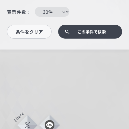
表示件数：
条件をクリア
この条件で検索
Share
X
L