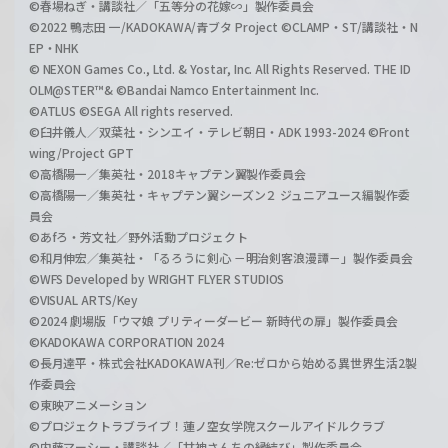
©春場ねぎ・講談社／「五等分の花嫁∽」製作委員会
©2022 鴨志田 一/KADOKAWA/青ブタ Project ©CLAMP・ST/講談社・N
EP・NHK
© NEXON Games Co., Ltd. & Yostar, Inc. All Rights Reserved. THE ID
OLM@STER™& ©Bandai Namco Entertainment Inc.
©ATLUS ©SEGA All rights reserved.
©臼井儀人／双葉社・シンエイ・テレビ朝日・ADK 1993-2024 ©Front
wing/Project GPT
©高橋陽一／集英社・2018キャプテン翼製作委員会
©高橋陽一／集英社・キャプテン翼シーズン２ ジュニアユース編製作委
員会
©あfろ・芳文社／野外活動プロジェクト
©和月伸宏／集英社・「るろうに剣心 －明治剣客浪漫譚－」製作委員会
©WFS Developed by WRIGHT FLYER STUDIOS
©VISUAL ARTS/Key
©2024 劇場版「ウマ娘 プリティーダービー 新時代の扉」製作委員会
©KADOKAWA CORPORATION 2024
©長月達平・株式会社KADOKAWA刊／Re:ゼロから始める異世界生活2製
作委員会
©東映アニメーション
©プロジェクトラブライブ！蓮ノ空女学院スクールアイドルクラブ
©内藤マーシー・講談社／「甘神さんちの縁結び」製作委員会