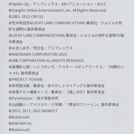
©Spider Lily／アニプレックス・ABCアニメーション・BS11
©GungHo Online Entertainment, Inc. All Rights Reserved.
©2001-2022 CIRCUS
©荒木飛呂彦&LUCKY LAND COMMUNICATIONS/集英社・ジョジョの奇
妙な冒険SC製作委員会
©LUCKY LAND COMMUNICATIONS/集英社・ジョジョの奇妙な冒険SO製
作委員会
©はまじあき／芳文社・アニプレックス
©KADOKAWA CORPORATION 2023
©SNK CORPORATION ALL RIGHTS RESERVED.
©高橋弥七郎／いとうのいぢ／アスキー･メディアワークス／『灼眼のシ
ャナF』製作委員会
©PROJECT YOHANE
©矢吹健太朗／集英社・あやかしトライアングル製作委員会
©赤坂アカ×横槍メンゴ／集英社・【推しの子】製作委員会
©Pyramid,Inc.／成子坂製作所
©山田鐘人・アベツカサ／小学館／「葬送のフリーレン」製作委員会
©2015, 2017, 2021 BIGWEST
©Bushiroad
©HAKAMA Inc
©Bushiroad