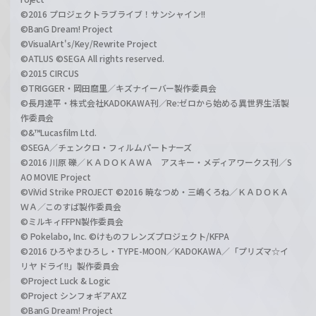
©2016 プロジェクトラブライブ！サンシャイン!!
©BanG Dream! Project
©VisualArt's/Key/Rewrite Project
©ATLUS ©SEGA All rights reserved.
©2015 CIRCUS
©TRIGGER・岡田麿里／キズナイーバー製作委員会
©長月達平・株式会社KADOKAWA刊／Re:ゼロから始める異世界生活製
作委員会
©&™Lucasfilm Ltd.
©SEGA／チェンクロ・フィルムパートナーズ
©2016 川原 礫／ＫＡＤＯＫＡＷＡ アスキー・メディアワークス刊／S
AO MOVIE Project
©ViVid Strike PROJECT ©2016 暁なつめ・三嶋くろね／ＫＡＤＯＫＡ
ＷＡ／このすば製作委員会
©ミルキィFFPN製作委員会
© Pokelabo, Inc. ©けものフレンズプロジェクト/KFPA
©2016 ひろやまひろし・TYPE-MOON／KADOKAWA／「プリズマ☆イ
リヤ ドライ!!」製作委員会
©Project Luck & Logic
©Project シンフォギアAXZ
©BanG Dream! Project