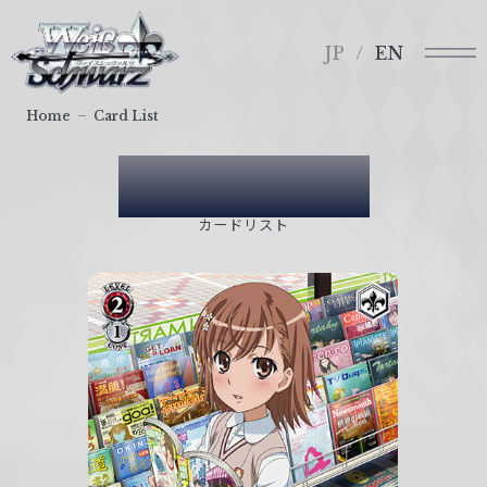
メ
ヴ
ニ
ァ
JP
EN
ュ
イ
ー
ス
Home
Card List
シ
ュ
Card List
ヴ
ァ
カードリスト
ル
ツ
｜
W
e
i
ß
S
c
h