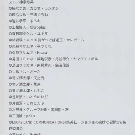
スト／神奈月昇
©暁なつめ・カカオ・ランタン
©暁なつめ・三嶋くろね
©岩井恭平・るろお
©上栖綴人・Nitroplus
©春日部タケル・ユキヲ
©枯野瑛・ｕｅ ©気がつけば毛玉・かにビーム
©久慈マサムネ・平つくね
©久慈マサムネ・Hisasi
©島田フミカネ・築地俊彦・月並甲介・ヤマグチノボル
©島田フミカネ・南房秀久・飯沼俊規
©しめさば・ぶーた
©竜ノ湖太郎・天之有
©竜ノ湖太郎・焦茶
©竜ノ湖太郎・ももこ
©谷川流・いとうのいぢ
©月夜涙・しおこんぶ
©水野良・グループSNE・出渕裕・左
©三田誠・pako
©LUCKY LAND COMMUNICATIONS/集英社・ジョジョの奇妙な冒険GW製
作委員会
©葵せきな・狗神煌