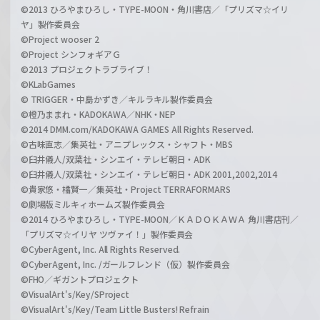
©2013 ひろやまひろし・TYPE-MOON・角川書店／「プリズマ☆イリ
ヤ」製作委員会
©Project wooser 2
©Project シンフォギアＧ
©2013 プロジェクトラブライブ！
©KLabGames
© TRIGGER・中島かずき／キルラキル製作委員会
©橙乃ままれ・KADOKAWA／NHK・NEP
©2014 DMM.com/KADOKAWA GAMES All Rights Reserved.
©古味直志／集英社・アニプレックス・シャフト・MBS
©臼井儀人/双葉社・シンエイ・テレビ朝日・ADK
©臼井儀人/双葉社・シンエイ・テレビ朝日・ADK 2001,2002,2014
©貴家悠・橘賢一／集英社・Project TERRAFORMARS
©劇場版ミルキィホームズ製作委員会
©2014 ひろやまひろし・TYPE-MOON／ＫＡＤＯＫＡＷＡ 角川書店刊／
「プリズマ☆イリヤ ツヴァイ！」製作委員会
©CyberAgent, Inc. All Rights Reserved.
©CyberAgent, Inc. /ガールフレンド（仮）製作委員会
©FHO／ギガントプロジェクト
©VisualArt's/Key/SProject
©VisualArt's/Key/Team Little Busters! Refrain