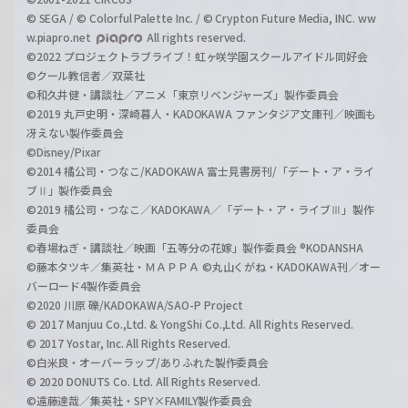
© SEGA / © Colorful Palette Inc. / © Crypton Future Media, INC. ww
w.piapro.net
All rights reserved.
©2022 プロジェクトラブライブ！虹ヶ咲学園スクールアイドル同好会
©クール教信者／双葉社
©和久井健・講談社／アニメ「東京リベンジャーズ」製作委員会
©2019 丸戸史明・深崎暮人・KADOKAWA ファンタジア文庫刊／映画も
冴えない製作委員会
©Disney/Pixar
©2014 橘公司・つなこ/KADOKAWA 富士見書房刊/「デート・ア・ライ
ブⅡ」製作委員会
©2019 橘公司・つなこ／KADOKAWA／「デート・ア・ライブⅢ」製作
委員会
©春場ねぎ・講談社／映画「五等分の花嫁」製作委員会 ®KODANSHA
©藤本タツキ／集英社・ＭＡＰＰＡ ©丸山くがね・KADOKAWA刊／オー
バーロード4製作委員会
©2020 川原 礫/KADOKAWA/SAO-P Project
© 2017 Manjuu Co.,Ltd. & YongShi Co.,Ltd. All Rights Reserved.
© 2017 Yostar, Inc. All Rights Reserved.
©白米良・オーバーラップ/ありふれた製作委員会
© 2020 DONUTS Co. Ltd. All Rights Reserved.
©遠藤達哉／集英社・SPY×FAMILY製作委員会