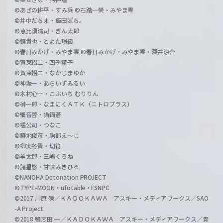
©あざの耕平・すみ兵 ©石踏一榮・みやま零
©井中だちま・飯田ぽち。
©恵比須清司・ぎん太郎
©鏡貴也・とよた瑣織
©春日みかげ・みやま零 ©春日みかげ・みやま零・深井涼介
©賀東招二・四季童子
©賀東招二・なかじまゆか
©神坂一・あらいずみるい
©木村心一・こぶいち むりりん
©榊一郎・なまにくＡＴＫ（ニトロプラス）
©細音啓・猫鍋蒼
©橘公司・つなこ
©築地俊彦・駒都え～じ
©柳実冬貴・切符
©羊太郎・三嶋くろね
©諸星悠・甘味みきひろ
©NANOHA Detonation PROJECT
©TYPE-MOON・ufotable・FSNPC
©2017 川原 礫／ＫＡＤＯＫＡＷＡ アスキー・メディアワークス／SAO
-A Project
©2018 鴨志田 一／ＫＡＤＯＫＡＷＡ アスキー・メディアワークス／青