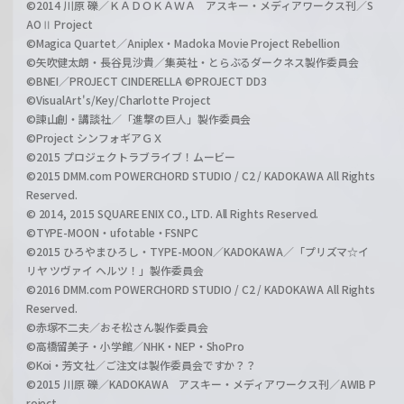
©2014 川原 礫／ＫＡＤＯＫＡＷＡ アスキー・メディアワークス刊／S
AOⅡ Project
©Magica Quartet／Aniplex・Madoka Movie Project Rebellion
©矢吹健太朗・長谷見沙貴／集英社・とらぶるダークネス製作委員会
©BNEI／PROJECT CINDERELLA ©PROJECT DD3
©VisualArt's/Key/Charlotte Project
©諫山創・講談社／「進撃の巨人」製作委員会
©Project シンフォギアＧＸ
©2015 プロジェクトラブライブ！ムービー
©2015 DMM.com POWERCHORD STUDIO / C2 / KADOKAWA All Rights
Reserved.
© 2014, 2015 SQUARE ENIX CO., LTD. All Rights Reserved.
©TYPE-MOON・ufotable・FSNPC
©2015 ひろやまひろし・TYPE-MOON／KADOKAWA／「プリズマ☆イ
リヤ ツヴァイ ヘルツ！」製作委員会
©2016 DMM.com POWERCHORD STUDIO / C2 / KADOKAWA All Rights
Reserved.
©赤塚不二夫／おそ松さん製作委員会
©高橋留美子・小学館／NHK・NEP・ShoPro
©Koi・芳文社／ご注文は製作委員会ですか？？
©2015 川原 礫／KADOKAWA アスキー・メディアワークス刊／AWIB P
roject