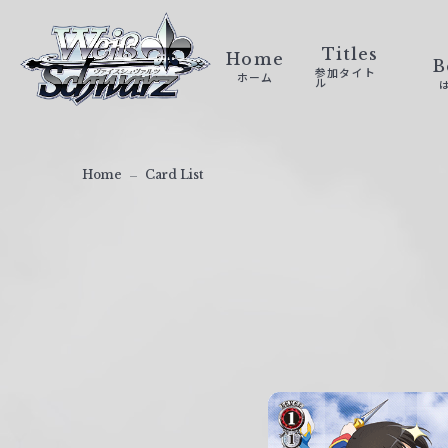
ヴ
ァ
Titles
Home
B
参加タイト
ホーム
イ
ル
ス
シ
ュ
Home
Card List
ヴ
ァ
ル
ツ
｜
W
e
i
ß
S