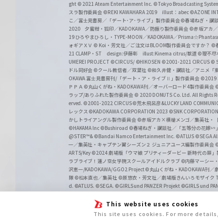
ght
© 2021 Ateam Entertainment Inc.
©Tokyo Broadcasting System 
スラ製作委員会 ©REKI KAWAHARA 2019 illust：abec
©AZONE 
こ／富士見書房／「デート･ア･ライブ」製作委員会
©春場ねぎ・講談
2020 夕蜜柑・狐印／KADOKAWA／防振り製作委員会
©赤坂アカ
19 ひろやまひろし・TYPE-MOON／KADOKAWA／Prisma☆Phant
ォギアＸＶ
© Koi・芳文社／ご注文はBLOOM製作委員会ですか？
©
21 CLAMP・ST design:伊藤彰 illust:Kinema citrus/獣道
©理不尽
UMEREI PROJECT
©CIRCUS/ ©HIKOSEN
©2001-2021 CIRCUS
© S
ドル同好会
©クール教信者／双葉社
©和久井健・講談社／アニメ「
OKAWA 富士見書房刊/「デート・ア・ライブⅡ」製作委員会
©201
ＰＰＡ ©丸山くがね・KADOKAWA刊／オーバーロード4製作委員会
©
ラップ/ありふれた製作委員会
© 2020 DONUTS Co. Ltd. All Rights R
erved.
©2001-2022 CIRCUS
©荒木飛呂彦&LUCKY LAND COMM
レックス
©KADOKAWA CORPORATION 2023
©SNK CORPORATION 
かしトライアングル製作委員会
©赤坂アカ×横槍メンゴ／集英社・
©HAKAMA Inc
©Bushiroad
©春場ねぎ・講談社／「五等分の花嫁∽
@STER™& ©Bandai Namco Entertainment Inc.
©ATLUS ©SEGA All 
一／集英社・キャプテン翼シーズン２ ジュニアユース編製作委員会
ARTS/Key
©2024 劇場版「ウマ娘 プリティーダービー 新時代の扉
ラブライブ！蓮ノ空女学院スクールアイドルクラブ
©内藤マーシー
沢恵一/KADOKAWA/GGO2 Project
©丸山くがね・KADOKAWA刊
隊 ©松本直也／集英社
©原悠衣・芳文社／劇場版きんいろモザイク Than
d.
©ATLUS. ©SEGA.
©GIRLS und PANZER Projekt
©GIRLS und PAN
This website uses cookies
This site uses cookies. For more detail