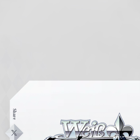
Share
ヴ
ァ
イ
X