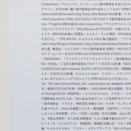
a
Corporation/「ペルソナ４」アニメーション製作委員会
©あらゐけ
クトリー／ゼロの使い魔Ｆ製作委員会
©Project シンフォギア
©BNG
r
ration by KEI
©VisualArt's/Key/Team Little Busters!
©川原 礫／アスキ
z
ndex Corporation 1996,2011
©2013 CIRCUS/D.C.III製作委員会
©
iola／Progetto 幻影太陽
©Index Corporation/「デビルサバ
プロジェクトラブライブ！
©KLabGames
© TRIGGER・中島か
ャフト・MBS
©臼井儀人/双葉社・シンエイ・テレビ朝日・ADK
©臼
やまひろし・TYPE-MOON／ＫＡＤＯＫＡＷＡ 角川書店刊／「プ
alArt's/Key/SProject
©VisualArt's/Key/Team Little Busters! Refrain
見沙貴／集英社・とらぶるダークネス製作委員会
©BNEI／PROJECT 
ライブ！ムービー
©2015 DMM.com POWERCHORD STUDIO / C2 / KA
／KADOKAWA／「プリズマ☆イリヤ ツヴァイ ヘルツ！」製作委員
Koi・芳文社／ご注文は製作委員会ですか？？
©2015 川原 礫／KA
US ©SEGA All rights reserved.
©2015 CIRCUS
©TRIGGER・岡
トナーズ
©2016 川原 礫／ＫＡＤＯＫＡＷＡ アスキー・メディアワークス刊
o, Inc. ©けものフレンズプロジェクト/KFPA
©2016 ひろやまひろし
GA／ ©Crypton Future Media, INC. www.piapro.net
©NA
京・電通
©2015丸戸史明・深崎暮人・KADOKAWA 富士見書房／
ue Starlight
©2017 時雨沢恵一／ＫＡＤＯＫＡＷＡ アスキー・メディアワー
代理委員会
©2011 5pb.／Nitroplus 未来ガジェット研究所
©ミウラ
ー製作委員会 イラスト／神奈月昇
©暁なつめ・カカオ・ランタン
久慈マサムネ・Hisasi
©島田フミカネ・築地俊彦・月並甲介・ヤマ
しおこんぶ
©水野良・グループSNE・出渕裕・左
©三田誠・pako
©
ち。
©恵比須清司・ぎん太郎
©鏡貴也・とよた瑣織
©春日みかげ・
にくＡＴＫ（ニトロプラス）
©細音啓・猫鍋蒼
©橘公司・つなこ
©
礫／ＫＡＤＯＫＡＷＡ アスキー・メディアワークス／SAO-A Projec