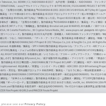
Television, Inc.
©DMM / C2 / KADOKAWA
©2017 丸戸史明・深崎暮人・KADOKAWA ファン
INTERNATIONAL・acus/アサルトリリィプロジェクト
©TYPE-MOON / FGO6 ANIME PROJECT
©TYPE
社／「五等分の花嫁」製作委員会 ®KODANSHA
©2001-2020 CIRCUS
©VISUAL ARTS/Key
© Cygame
／集英社・かぐや様は告らせたい製作委員会
©2020 プロジェクトラブライブ！虹ヶ咲学園スクール
asm製作委員会
©VISUAL ARTS/Key/「神様になった日」Project
©2020 東出祐一郎・橘公司・NOCO
春場ねぎ・講談社／「五等分の花嫁∬」製作委員会 ®KODANSHA
©葦原大介／集英社・テレビ朝日・
な孫の手/MFブックス/「無職転生」製作委員会
©irodori ent post
© MARVEL
©大森藤ノ・SBクリエ
EGA / © Colorful Palette Inc. / © Crypton Future Media, INC. www.piapro.net
All rights
東京リベンジャーズ」製作委員会
©2019 丸戸史明・深崎暮人・KADOKAWA ファンタジア文庫刊
9 橘公司・つなこ／KADOKAWA／「デート・ア・ライブⅢ」製作委員会
©春場ねぎ・講談社／映画「五等
2020 川原 礫/KADOKAWA/SAO-P Project
© 2017 Manjuu Co.,Ltd. & YongShi Co.,Ltd. All Rights R
eserved.
©遠藤達哉／集英社・SPY×FAMILY製作委員会
©Spider Lily／アニプレックス・ABCアニ
UNICATIONS/集英社・ジョジョの奇妙な冒険SC製作委員会
©LUCKY LAND COMMUNICATIONS
ALL RIGHTS RESERVED.
©高橋弥七郎／いとうのいぢ／アスキー･メディアワークス／『灼眼のシャ
【推しの子】製作委員会
©Pyramid,Inc.／成子坂製作所
©山田鐘人・アベツカサ／小学館／「葬送の
」製作委員会
©2022 鴨志田 一/KADOKAWA/青ブタ Project ©CLAMP・ST/講談社・NEP・NHK
© NEXO
rights reserved.
©臼井儀人／双葉社・シンエイ・テレビ朝日・ADK 1993-2024 ©Frontwing/Projec
©あfろ・芳文社／野外活動プロジェクト
©和月伸宏／集英社・「るろうに剣心 －明治剣客浪漫譚－
」製作委員会
©KADOKAWA CORPORATION 2024
©長月達平・株式会社KADOKAWA刊／Re:ゼロか
・講談社／「甘神さんちの縁結び」製作委員会
©真島ヒロ・上田敦夫・講談社／FT100YQ製作委員
／劇場版「オーバーロード」聖王国編製作委員会
© 2023 あおぎり高校 / viviON, inc.
©NANOHA 20th 
k you!! 製作委員会
©長月達平・株式会社KADOKAWA刊／Re:ゼロから始める異世界生活3製作
ZER Film Projekt
©GIRLS und PANZER Finale Projekt
s, please see our
Privacy Policy
.