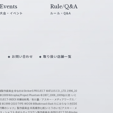
Events
Rule/Q&A
大会・イベント
ルール・Q&A
お問い合わせ
取り扱い店舗一覧
い魔製作委員会
©なのはStrikerS PROJECT
©ATLUS CO.,LTD.1996,20
©2009 Nitroplus/Project Phantom
©2007,2008,2009谷川流･いと
CT-INDEX
©鎌池和馬／冬川基／アスキー・メディアワークス／
京
©1999-2010 TYPE-MOON
©Bushiroad illust:たにはらなつき(EDE
『灼眼のシャナ』製作委員会
©高橋弥七郎/いとうのいぢ/アスキー・メ
クス・シャフト
©ギルティクラウン製作委員会
©PROJECT DD ©Index