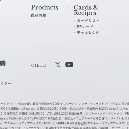
Products
Cards &
Recipes
商品情報
カードリスト
PRカード
デッキレシピ
Official
X
Y
o
ポリシー
u
T
u
ィアファクトリー／ゼロの使い魔製作委員会
©2008 ヤマグチノボル･メディアファクトリー／ゼロの使
b
MOON All Rights Reserved.
©SEGA
©2005、2009 美水かがみ／角川書店
©2008 VisualArt's/Key
ED.
©窪岡俊之
©BNGI
©ATLUS CO.,LTD. 1996,2008
©鎌池和馬／アスキー・メディアワークス／PROJE
e
sualart's/Key
©なのはA's PROJECT
©真島ヒロ／講談社・フェアリーテイル製作ギルド・テレビ東
／アスキー・メディアワークス／PROJECT-INDEX II
©高橋弥七郎/アスキー・メディアワークス/
O
/Key
©2009,2011 ビックウエスト／劇場版マクロスＦ製作委員会
©西尾維新／講談社・アニプレッ