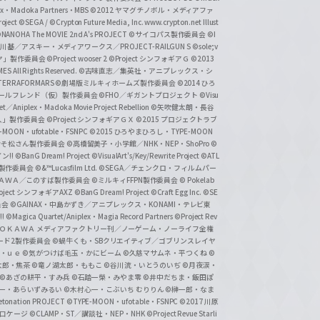
lex・Madoka Partners・MBS
©2012 ヤマグチノボル・メディアファ
ject
©SEGA / ©Crypton Future Media, Inc. www.crypton.net Illust
NANOHA The MOVIE 2nd A's PROJECT
©サイコパス製作委員会
©I
基／アスキー・メディアワークス／PROJECT-RAILGUN S
©sole;v
リヤ」製作委員会
©Project wooser 2
©Project シンフォギアＧ
©2013
 All Rights Reserved.
©古味直志／集英社・アニプレックス・シ
ERRAFORMARS
©劇場版ミルキィホームズ製作委員会
©2014 ひろ
nc. /ガールフレンド（仮）製作委員会
©FHO／ギガントプロジェクト
©Visu
et／Aniplex・Madoka Movie Project Rebellion
©矢吹健太朗・長谷
人」製作委員会
©Project シンフォギアＧＸ
©2015 プロジェクトラブ
-MOON・ufotable・FSNPC
©2015 ひろやまひろし・TYPE-MOON
おそ松さん製作委員会
©高橋留美子・小学館／NHK・NEP・ShoPro
©
ン!!
©BanG Dream! Project
©VisualArt's/Key/Rewrite Project
©ATL
活製作委員会
©&™Lucasfilm Ltd.
©SEGA／チェンクロ・フィルムパー
ＡＤＯＫＡＷＡ／このすば製作委員会
©ミルキィFFPN製作委員会
© Pokelab
roject シンフォギアAXZ
©BanG Dream! Project
©Craft Egg Inc.
©SE
員会
©GAINAX・中島かずき／アニプレックス・KONAMI・テレビ東
!
©Magica Quartet/Aniplex・Magia Record Partners
©Project Rev
ＡＤＯＫＡＷＡ メディアファクトリー刊／ノーゲーム・ノーライフ全権
ード2製作委員会
©蝸牛くも・SBクリエイティブ／ゴブリンスレイヤ
・ｕｅ ©気がつけば毛玉・かにビーム
©久慈マサムネ・平つくね
©
太郎・焦茶
©竜ノ湖太郎・ももこ
©谷川流・いとうのいぢ
©月夜涙・
©あざの耕平・すみ兵 ©石踏一榮・みやま零
©井中だちま・飯田ぽ
一・あらいずみるい
©木村心一・こぶいち むりりん
©榊一郎・なま
tonation PROJECT
©TYPE-MOON・ufotable・FSNPC
©2017 川原
溝口ケージ
©CLAMP・ST／講談社・NEP・NHK
©Project Revue Starli