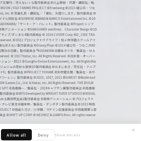
タジア文庫刊／冴えない♭な製作委員会
©川上泰樹・伏瀬・講談社／転
-MOON / FGO7 ANIME PROJECT
©Frontwing
©2013 橘公司・つな
s, Inc.
© 宮島礼吏・講談社／「彼女、お借りします」製作委員会
©
アイドル同好会
©SUNRISE ©BANDAI NAMCO Entertainment Inc.
©20
/KADOKAWA/「デート・ア・バレット」製作委員会
©Project シンフ
東映アニメーション
©VANGUARD overDress Character Design ©20
イティブ/ダンまち4製作委員会
© 2016 COVER Corp.
©D_CIDE TRA
 reserved.
©2022 プロジェクトラブライブ！虹ヶ咲学園スクールアイ
／映画も冴えない製作委員会
©Disney/Pixar
©2014 橘公司・つなこ/KAD
分の花嫁」製作委員会 ®KODANSHA
©藤本タツキ／集英社・ＭＡ
eserved.
© 2017 Yostar, Inc. All Rights Reserved.
©白米良・オーバー
メーション・BS11
©GungHo Online Entertainment, Inc. All Rights Res
/集英社・ジョジョの奇妙な冒険SO製作委員会
©はまじあき／芳文社・アニプ
ナF』製作委員会
©PROJECT YOHANE
©矢吹健太朗／集英社・あや
フリーレン」製作委員会
©2015, 2017, 2021 BIGWEST
©Bushiroad
N Games Co., Ltd. & Yostar, Inc. All Rights Reserved. THE IDOLM
t GPT
©高橋陽一／集英社・2018キャプテン翼製作委員会
©高橋陽
」製作委員会
©WFS Developed by WRIGHT FLYER STUDIOS
©VISUAL
ら始める異世界生活2製作委員会
©東映アニメーション
©プロジェクト
会・テレビ東京
©龍幸伸／集英社・ダンダダン製作委員会
©2023 時雨
PROJECT
©雨森たきび／小学館／マケイン応援委員会
©防衛隊第３部
委員会
©SHIFT UP CORP.
© NEOWIZ & GAMFS N inc. All rights reserve
✕
Allow all
Deny
Show details