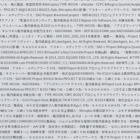
f
いいち・角川書店／東雲研究所
©Nitroplus/TYPE-MOON・ufotable・FZPC
©Magica Quartet/Anip
I／PROJECT iM@S
©2012 MAGES./5pb./Nitroplus
©川原 礫／アスキー・メディアワークス／AW Pro
f
ー・メディアワークス／SAO Project
©vividred project・MBS ©2013 プロジェクトラブライブ！
©
i
オケアノス／「翠星のガルガンティア」製作委員会
©2013 Nippon Ichi Software, Inc.
©鎌池和馬／冬川
イバー2」アニメーション製作委員会
©2013 ひろやまひろし・TYPE-MOON・角川書店／「プリズマ☆イ
c
ずき／キルラキル製作委員会
©橙乃ままれ・KADOKAWA／NHK・NEP
©2014 DMM.com/KADOKAWA GAMES
井儀人/双葉社・シンエイ・テレビ朝日・ADK 2001,2002,2014
©貴家悠・橘賢一／集英社・Project T
i
リズマ☆イリヤ ツヴァイ！」製作委員会
©CyberAgent, Inc. All Rights Reserved.
©CyberAgent, I
a
©2014 川原 礫／ＫＡＤＯＫＡＷＡ アスキー・メディアワークス刊／SAOⅡ Project
©Magica Quart
CINDERELLA ©PROJECT DD3
©VisualArt's/Key/Charlotte Project
©諫山創・講談社／「進撃の巨
l
DOKAWA All Rights Reserved.
© 2014, 2015 SQUARE ENIX CO., LTD. All Rights Reserved.
©TYPE
会
©2016 DMM.com POWERCHORD STUDIO / C2 / KADOKAWA All Rights Reserved.
©赤塚不二夫／
C
DOKAWA アスキー・メディアワークス刊／AWIB Project
©2016 プロジェクトラブライブ！サンシャイ
h
田麿里／キズナイーバー製作委員会
©長月達平・株式会社KADOKAWA刊／Re:ゼロから始める異世界生
／SAO MOVIE Project
©ViVid Strike PROJECT ©2016 暁なつめ・三嶋くろね／Ｋ
a
・TYPE-MOON／KADOKAWA／「プリズマ☆イリヤ ドライ!!」製作委員会
©Project Luck & Logic
©P
NOHA Reflection PROJECT
©2017 暁なつめ・三嶋くろね／ＫＡＤＯＫＡＷＡ／このすば２製作委
n
冴えない製作委員会
©東出祐一郎・TYPE-MOON / FAPC
©2017 プロジェクトラブライブ！サンシャイン!
n
クス／GGO Project illust.黒星紅白
TM ©TOHO CO., LTD.
©2014 榎宮祐・株式会社Ｋ
タダヒロ／集英社・ゆらぎ荘の幽奈さん製作委員会
©丸山くがね・ＫＡＤＯＫＡＷＡ刊／オーバーロ
e
©暁なつめ・三嶋くろね
©岩井恭平・るろお
©上栖綴人・Nitroplus
©春日部タケル・ユキヲ
©枯野瑛
グチノボル
©島田フミカネ・南房秀久・飯沼俊規
©しめさば・ぶーた
©竜ノ湖太郎・天之有
©竜ノ湖
l
LUCKY LAND COMMUNICATIONS/集英社・ジョジョの奇妙な冒険GW製作委員会
©葵せきな・狗神煌
みやま零 ©春日みかげ・みやま零・深井涼介
©賀東招二・四季童子
©賀東招二・なかじまゆか
©神坂
築地俊彦・駒都え～じ
©柳実冬貴・切符
©羊太郎・三嶋くろね
©諸星悠・甘味みきひろ
©NANOHA De
t
©2018 鴨志田 一／ＫＡＤＯＫＡＷＡ アスキー・メディアワークス／青ブタ Project イラスト／