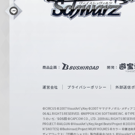
ス
シ
L
i
ュ
n
e
ヴ
ァ
ル
ツ
｜
商品企画：
開発：
W
e
i
運営会社
プライバシーポリシー
外部送信
ß
S
©CIRCUS
©2007 VisualArt's/Key
©2007 ヤマグチノボル･メデ
c
06 ALL RIGHTS RESERVED.
©NIPPON ICHI SOFTWARE INC. ©TYPE-
うのいぢ／
SOS団
©CAPCOM CO., LTD. 2009 ALL RIGHTS RESERV
h
PROJECT-RAILGUN
©VisualArt's/Key/Angel Beats! Project
©2010 Vi
w
N'S NOTES)
©Bushiroad/Project MILKY HOLMES
©カラー
©鎌池和馬
ディアワークス/『灼眼のシャナII』製作委員会/ＭＢＳ
©VisualArt's