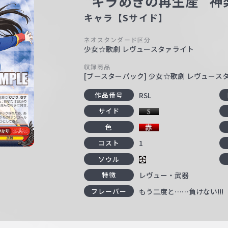
“キラめきの再生産” 神
キャラ【Sサイド】
ネオスタンダード区分
少女☆歌劇 レヴュースタァライト
収録商品
[ブースターパック] 少女☆歌劇 レヴュース
RSL
作品番号
サイド
色
1
コスト
ソウル
レヴュー・武器
特徴
もう二度と……負けない!!!
フレーバー