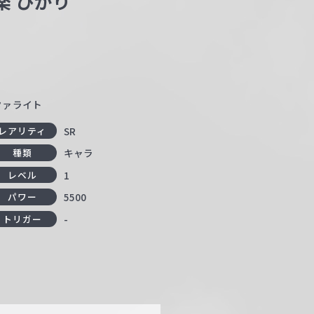
楽 ひかり
タァライト
SR
レアリティ
キャラ
種類
1
レベル
5500
パワー
-
トリガー