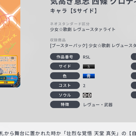
気高き意志 西條 クロデ
キャラ【Sサイド】
ネオスタンダード区分
少女☆歌劇 レヴュースタァライト
収録商品
[ブースターパック] 少女☆歌劇 レヴュース
RSL
作品番号
サイド
色
2
コスト
ソウル
レヴュー・武器
特徴
手札から舞台に置かれた時か「壮烈な覚悟 天堂 真矢」の【