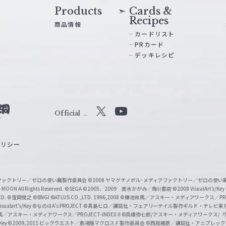
Products
Cards &
Recipes
商品情報
カードリスト
PRカード
デッキレシピ
Official
X
Y
o
ポリシー
u
T
u
ィアファクトリー／ゼロの使い魔製作委員会
©2008 ヤマグチノボル･メディアファクトリー／ゼロの使
b
MOON All Rights Reserved.
©SEGA
©2005、2009 美水かがみ／角川書店
©2008 VisualArt's/Key
ED.
©窪岡俊之
©BNGI
©ATLUS CO.,LTD. 1996,2008
©鎌池和馬／アスキー・メディアワークス／PROJE
e
sualart's/Key
©なのはA's PROJECT
©真島ヒロ／講談社・フェアリーテイル製作ギルド・テレビ東
／アスキー・メディアワークス／PROJECT-INDEX II
©高橋弥七郎/アスキー・メディアワークス/
O
/Key
©2009,2011 ビックウエスト／劇場版マクロスＦ製作委員会
©西尾維新／講談社・アニプレッ