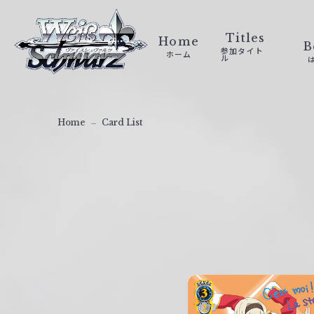
ヴ
ァ
Titles
Home
B
参加タイト
ホーム
イ
ル
ス
シ
ュ
Home
Card List
ヴ
ァ
ル
ツ
｜
W
e
i
ß
S