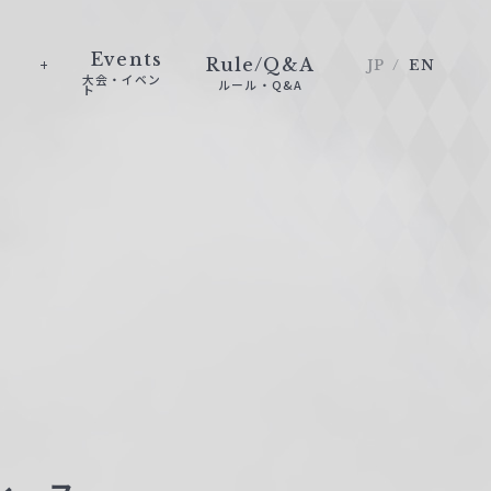
Events
Rule/Q&A
JP
EN
大会・イベン
ルール・Q&A
ト