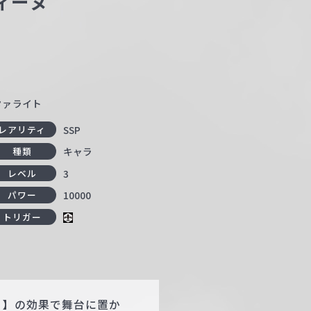
ィーヌ
タァライト
SSP
レアリティ
キャラ
種類
3
レベル
10000
パワー
トリガー
自】の効果で舞台に置か