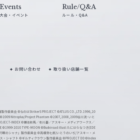
Events
Rule/Q&A
大会・イベント
ルール・Q&A
お問い合わせ
取り扱い店舗一覧
い魔製作委員会
©なのはStrikerS PROJECT
©ATLUS CO.,LTD.1996,20
©2009 Nitroplus/Project Phantom
©2007,2008,2009谷川流･いと
CT-INDEX
©鎌池和馬／冬川基／アスキー・メディアワークス／
京
©1999-2010 TYPE-MOON
©Bushiroad illust:たにはらなつき(EDE
『灼眼のシャナ』製作委員会
©高橋弥七郎/いとうのいぢ/アスキー・メ
クス・シャフト
©ギルティクラウン製作委員会
©PROJECT DD ©Index