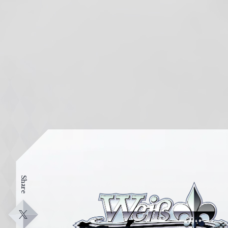
Share
ヴ
ァ
イ
X