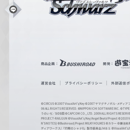
ス
シ
L
i
ュ
n
e
ヴ
ァ
ル
ツ
｜
商品企画：
開発：
W
e
i
運営会社
プライバシーポリシー
外部送信
ß
S
©CIRCUS
©2007 VisualArt's/Key
©2007 ヤマグチノボル･メデ
c
06 ALL RIGHTS RESERVED.
©NIPPON ICHI SOFTWARE INC. ©TYPE-
うのいぢ／
SOS団
©CAPCOM CO., LTD. 2009 ALL RIGHTS RESERV
h
PROJECT-RAILGUN
©VisualArt's/Key/Angel Beats! Project
©2010 Vi
w
N'S NOTES)
©Bushiroad/Project MILKY HOLMES
©カラー
©鎌池和馬
ディアワークス/『灼眼のシャナII』製作委員会/ＭＢＳ
©VisualArt's