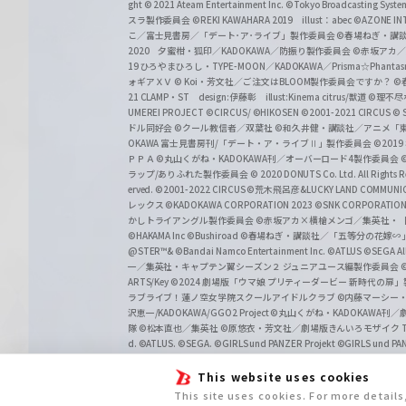
ght
© 2021 Ateam Entertainment Inc.
©Tokyo Broadcasting System 
スラ製作委員会 ©REKI KAWAHARA 2019 illust：abec
©AZONE 
こ／富士見書房／「デート･ア･ライブ」製作委員会
©春場ねぎ・講談
2020 夕蜜柑・狐印／KADOKAWA／防振り製作委員会
©赤坂アカ
19 ひろやまひろし・TYPE-MOON／KADOKAWA／Prisma☆Phant
ォギアＸＶ
© Koi・芳文社／ご注文はBLOOM製作委員会ですか？
©
21 CLAMP・ST design:伊藤彰 illust:Kinema citrus/獣道
©理不尽
UMEREI PROJECT
©CIRCUS/ ©HIKOSEN
©2001-2021 CIRCUS
© S
ドル同好会
©クール教信者／双葉社
©和久井健・講談社／アニメ「
OKAWA 富士見書房刊/「デート・ア・ライブⅡ」製作委員会
©201
ＰＰＡ ©丸山くがね・KADOKAWA刊／オーバーロード4製作委員会
©
ラップ/ありふれた製作委員会
© 2020 DONUTS Co. Ltd. All Rights R
erved.
©2001-2022 CIRCUS
©荒木飛呂彦&LUCKY LAND COMM
レックス
©KADOKAWA CORPORATION 2023
©SNK CORPORATION 
かしトライアングル製作委員会
©赤坂アカ×横槍メンゴ／集英社・
©HAKAMA Inc
©Bushiroad
©春場ねぎ・講談社／「五等分の花嫁∽
@STER™& ©Bandai Namco Entertainment Inc.
©ATLUS ©SEGA All 
一／集英社・キャプテン翼シーズン２ ジュニアユース編製作委員会
ARTS/Key
©2024 劇場版「ウマ娘 プリティーダービー 新時代の扉
ラブライブ！蓮ノ空女学院スクールアイドルクラブ
©内藤マーシー
沢恵一/KADOKAWA/GGO2 Project
©丸山くがね・KADOKAWA刊
隊 ©松本直也／集英社
©原悠衣・芳文社／劇場版きんいろモザイク Than
d.
©ATLUS. ©SEGA.
©GIRLS und PANZER Projekt
©GIRLS und PAN
This website uses cookies
This site uses cookies. For more detail