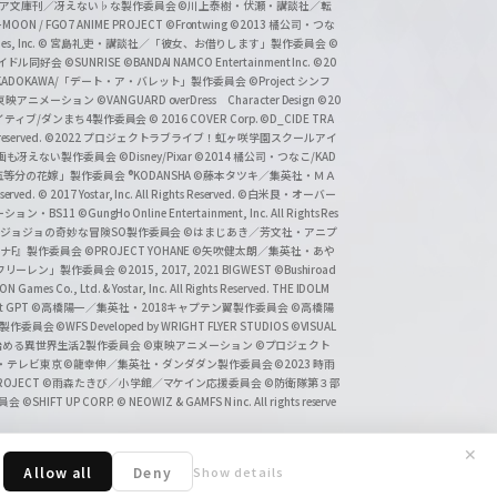
タジア文庫刊／冴えない♭な製作委員会
©川上泰樹・伏瀬・講談社／転
-MOON / FGO7 ANIME PROJECT
©Frontwing
©2013 橘公司・つな
s, Inc.
© 宮島礼吏・講談社／「彼女、お借りします」製作委員会
©
アイドル同好会
©SUNRISE ©BANDAI NAMCO Entertainment Inc.
©20
/KADOKAWA/「デート・ア・バレット」製作委員会
©Project シンフ
東映アニメーション
©VANGUARD overDress Character Design ©20
イティブ/ダンまち4製作委員会
© 2016 COVER Corp.
©D_CIDE TRA
 reserved.
©2022 プロジェクトラブライブ！虹ヶ咲学園スクールアイ
／映画も冴えない製作委員会
©Disney/Pixar
©2014 橘公司・つなこ/KAD
分の花嫁」製作委員会 ®KODANSHA
©藤本タツキ／集英社・ＭＡ
eserved.
© 2017 Yostar, Inc. All Rights Reserved.
©白米良・オーバー
メーション・BS11
©GungHo Online Entertainment, Inc. All Rights Res
/集英社・ジョジョの奇妙な冒険SO製作委員会
©はまじあき／芳文社・アニプ
ナF』製作委員会
©PROJECT YOHANE
©矢吹健太朗／集英社・あや
フリーレン」製作委員会
©2015, 2017, 2021 BIGWEST
©Bushiroad
N Games Co., Ltd. & Yostar, Inc. All Rights Reserved. THE IDOLM
t GPT
©高橋陽一／集英社・2018キャプテン翼製作委員会
©高橋陽
」製作委員会
©WFS Developed by WRIGHT FLYER STUDIOS
©VISUAL
ら始める異世界生活2製作委員会
©東映アニメーション
©プロジェクト
会・テレビ東京
©龍幸伸／集英社・ダンダダン製作委員会
©2023 時雨
PROJECT
©雨森たきび／小学館／マケイン応援委員会
©防衛隊第３部
委員会
©SHIFT UP CORP.
© NEOWIZ & GAMFS N inc. All rights reserve
✕
Allow all
Deny
Show details