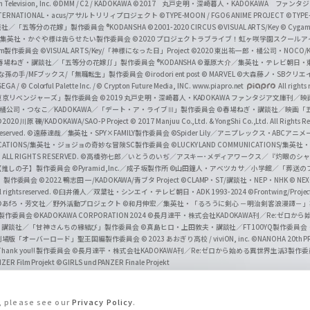
Television, Inc.
©DMM / C2 / KADOKAWA
©2017 丸戸史明・深崎暮人・KADOKAWA ファン
INTERNATIONAL・acus/アサルトリリィプロジェクト
©TYPE-MOON / FGO6 ANIME PROJECT
©TYPE
社／「五等分の花嫁」製作委員会 ®KODANSHA
©2001-2020 CIRCUS
©VISUAL ARTS/Key
© Cygame
／集英社・かぐや様は告らせたい製作委員会
©2020 プロジェクトラブライブ！虹ヶ咲学園スクール
asm製作委員会
©VISUAL ARTS/Key/「神様になった日」Project
©2020 東出祐一郎・橘公司・NOCO
春場ねぎ・講談社／「五等分の花嫁∬」製作委員会 ®KODANSHA
©葦原大介／集英社・テレビ朝日・
な孫の手/MFブックス/「無職転生」製作委員会
©irodori ent post
© MARVEL
©大森藤ノ・SBクリエ
EGA / © Colorful Palette Inc. / © Crypton Future Media, INC. www.piapro.net
All rights
東京リベンジャーズ」製作委員会
©2019 丸戸史明・深崎暮人・KADOKAWA ファンタジア文庫刊
9 橘公司・つなこ／KADOKAWA／「デート・ア・ライブⅢ」製作委員会
©春場ねぎ・講談社／映画「五等
2020 川原 礫/KADOKAWA/SAO-P Project
© 2017 Manjuu Co.,Ltd. & YongShi Co.,Ltd. All Rights R
eserved.
©遠藤達哉／集英社・SPY×FAMILY製作委員会
©Spider Lily／アニプレックス・ABCアニ
UNICATIONS/集英社・ジョジョの奇妙な冒険SC製作委員会
©LUCKY LAND COMMUNICATIONS
ALL RIGHTS RESERVED.
©高橋弥七郎／いとうのいぢ／アスキー･メディアワークス／『灼眼のシャ
【推しの子】製作委員会
©Pyramid,Inc.／成子坂製作所
©山田鐘人・アベツカサ／小学館／「葬送の
」製作委員会
©2022 鴨志田 一/KADOKAWA/青ブタ Project ©CLAMP・ST/講談社・NEP・NHK
© NEXO
rights reserved.
©臼井儀人／双葉社・シンエイ・テレビ朝日・ADK 1993-2024 ©Frontwing/Projec
©あfろ・芳文社／野外活動プロジェクト
©和月伸宏／集英社・「るろうに剣心 －明治剣客浪漫譚－
」製作委員会
©KADOKAWA CORPORATION 2024
©長月達平・株式会社KADOKAWA刊／Re:ゼロか
・講談社／「甘神さんちの縁結び」製作委員会
©真島ヒロ・上田敦夫・講談社／FT100YQ製作委員
／劇場版「オーバーロード」聖王国編製作委員会
© 2023 あおぎり高校 / viviON, inc.
©NANOHA 20th 
k you!! 製作委員会
©長月達平・株式会社KADOKAWA刊／Re:ゼロから始める異世界生活3製作
ZER Film Projekt
©GIRLS und PANZER Finale Projekt
s, please see our
Privacy Policy
.