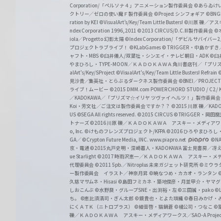
a
Corporation/「ペルソナ４」アニメーション製作委員会
©あらゐけ
クトリー／ゼロの使い魔Ｆ製作委員会
©Project シンフォギア
©BNG
r
ration by KEI
©VisualArt's/Key/Team Little Busters!
©川原 礫／アスキ
z
ndex Corporation 1996,2011
©2013 CIRCUS/D.C.III製作委員会
©
iola／Progetto 幻影太陽
©Index Corporation/「デビルサバ
プロジェクトラブライブ！
©KLabGames
© TRIGGER・中島か
ャフト・MBS
©臼井儀人/双葉社・シンエイ・テレビ朝日・ADK
©臼
やまひろし・TYPE-MOON／ＫＡＤＯＫＡＷＡ 角川書店刊／「プ
alArt's/Key/SProject
©VisualArt's/Key/Team Little Busters! Refrain
見沙貴／集英社・とらぶるダークネス製作委員会
©BNEI／PROJECT 
ライブ！ムービー
©2015 DMM.com POWERCHORD STUDIO / C2 / KA
／KADOKAWA／「プリズマ☆イリヤ ツヴァイ ヘルツ！」製作委員
Koi・芳文社／ご注文は製作委員会ですか？？
©2015 川原 礫／KA
US ©SEGA All rights reserved.
©2015 CIRCUS
©TRIGGER・岡
トナーズ
©2016 川原 礫／ＫＡＤＯＫＡＷＡ アスキー・メディアワークス刊
o, Inc. ©けものフレンズプロジェクト/KFPA
©2016 ひろやまひろし
GA／ ©Crypton Future Media, INC. www.piapro.net
©NA
京・電通
©2015丸戸史明・深崎暮人・KADOKAWA 富士見書房／
ue Starlight
©2017 時雨沢恵一／ＫＡＤＯＫＡＷＡ アスキー・メディアワー
代理委員会
©2011 5pb.／Nitroplus 未来ガジェット研究所
©ミウラ
ー製作委員会 イラスト／神奈月昇
©暁なつめ・カカオ・ランタン
久慈マサムネ・Hisasi
©島田フミカネ・築地俊彦・月並甲介・ヤマ
しおこんぶ
©水野良・グループSNE・出渕裕・左
©三田誠・pako
©
ち。
©恵比須清司・ぎん太郎
©鏡貴也・とよた瑣織
©春日みかげ・
にくＡＴＫ（ニトロプラス）
©細音啓・猫鍋蒼
©橘公司・つなこ
©
礫／ＫＡＤＯＫＡＷＡ アスキー・メディアワークス／SAO-A Projec