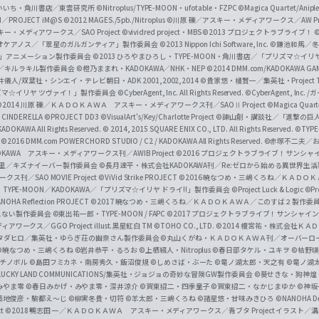
f
いいち・角川書店／東雲研究所
©Nitroplus/TYPE-MOON・ufotable・FZPC
©Magica Quartet/Anip
I／PROJECT iM@S
©2012 MAGES./5pb./Nitroplus
©川原 礫／アスキー・メディアワークス／AW Pro
f
ー・メディアワークス／SAO Project
©vividred project・MBS ©2013 プロジェクトラブライブ！
©
i
オケアノス／「翠星のガルガンティア」製作委員会
©2013 Nippon Ichi Software, Inc.
©鎌池和馬／冬川
イバー2」アニメーション製作委員会
©2013 ひろやまひろし・TYPE-MOON・角川書店／「プリズマ☆イ
c
ずき／キルラキル製作委員会
©橙乃ままれ・KADOKAWA／NHK・NEP
©2014 DMM.com/KADOKAWA GAMES
井儀人/双葉社・シンエイ・テレビ朝日・ADK 2001,2002,2014
©貴家悠・橘賢一／集英社・Project T
i
リズマ☆イリヤ ツヴァイ！」製作委員会
©CyberAgent, Inc. All Rights Reserved.
©CyberAgent, I
a
©2014 川原 礫／ＫＡＤＯＫＡＷＡ アスキー・メディアワークス刊／SAOⅡ Project
©Magica Quart
CINDERELLA ©PROJECT DD3
©VisualArt's/Key/Charlotte Project
©諫山創・講談社／「進撃の巨
l
DOKAWA All Rights Reserved.
© 2014, 2015 SQUARE ENIX CO., LTD. All Rights Reserved.
©TYPE
会
©2016 DMM.com POWERCHORD STUDIO / C2 / KADOKAWA All Rights Reserved.
©赤塚不二夫／
C
DOKAWA アスキー・メディアワークス刊／AWIB Project
©2016 プロジェクトラブライブ！サンシャイ
h
田麿里／キズナイーバー製作委員会
©長月達平・株式会社KADOKAWA刊／Re:ゼロから始める異世界生
／SAO MOVIE Project
©ViVid Strike PROJECT ©2016 暁なつめ・三嶋くろね／Ｋ
a
・TYPE-MOON／KADOKAWA／「プリズマ☆イリヤ ドライ!!」製作委員会
©Project Luck & Logic
©P
NOHA Reflection PROJECT
©2017 暁なつめ・三嶋くろね／ＫＡＤＯＫＡＷＡ／このすば２製作委
n
冴えない製作委員会
©東出祐一郎・TYPE-MOON / FAPC
©2017 プロジェクトラブライブ！サンシャイン!
n
クス／GGO Project illust.黒星紅白
TM ©TOHO CO., LTD.
©2014 榎宮祐・株式会社Ｋ
タダヒロ／集英社・ゆらぎ荘の幽奈さん製作委員会
©丸山くがね・ＫＡＤＯＫＡＷＡ刊／オーバーロ
e
©暁なつめ・三嶋くろね
©岩井恭平・るろお
©上栖綴人・Nitroplus
©春日部タケル・ユキヲ
©枯野瑛
グチノボル
©島田フミカネ・南房秀久・飯沼俊規
©しめさば・ぶーた
©竜ノ湖太郎・天之有
©竜ノ湖
l
LUCKY LAND COMMUNICATIONS/集英社・ジョジョの奇妙な冒険GW製作委員会
©葵せきな・狗神煌
みやま零 ©春日みかげ・みやま零・深井涼介
©賀東招二・四季童子
©賀東招二・なかじまゆか
©神坂
築地俊彦・駒都え～じ
©柳実冬貴・切符
©羊太郎・三嶋くろね
©諸星悠・甘味みきひろ
©NANOHA De
t
©2018 鴨志田 一／ＫＡＤＯＫＡＷＡ アスキー・メディアワークス／青ブタ Project イラスト／