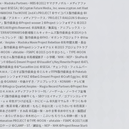
lex・Madoka Partners・MBS
©2012 ヤマグチノボル・メディアファ
ject
©SEGA / ©Crypton Future Media, Inc. www.crypton.net Illust
NANOHA The MOVIE 2nd A's PROJECT
©サイコパス製作委員会
©I
基／アスキー・メディアワークス／PROJECT-RAILGUN S
©sole;v
リヤ」製作委員会
©Project wooser 2
©Project シンフォギアＧ
©2013
 All Rights Reserved.
©古味直志／集英社・アニプレックス・シ
ERRAFORMARS
©劇場版ミルキィホームズ製作委員会
©2014 ひろ
nc. /ガールフレンド（仮）製作委員会
©FHO／ギガントプロジェクト
©Visu
et／Aniplex・Madoka Movie Project Rebellion
©矢吹健太朗・長谷
人」製作委員会
©Project シンフォギアＧＸ
©2015 プロジェクトラブ
-MOON・ufotable・FSNPC
©2015 ひろやまひろし・TYPE-MOON
おそ松さん製作委員会
©高橋留美子・小学館／NHK・NEP・ShoPro
©
ン!!
©BanG Dream! Project
©VisualArt's/Key/Rewrite Project
©ATL
活製作委員会
©&™Lucasfilm Ltd.
©SEGA／チェンクロ・フィルムパー
ＡＤＯＫＡＷＡ／このすば製作委員会
©ミルキィFFPN製作委員会
© Pokelab
roject シンフォギアAXZ
©BanG Dream! Project
©Craft Egg Inc.
©SE
員会
©GAINAX・中島かずき／アニプレックス・KONAMI・テレビ東
!
©Magica Quartet/Aniplex・Magia Record Partners
©Project Rev
ＡＤＯＫＡＷＡ メディアファクトリー刊／ノーゲーム・ノーライフ全権
ード2製作委員会
©蝸牛くも・SBクリエイティブ／ゴブリンスレイヤ
・ｕｅ ©気がつけば毛玉・かにビーム
©久慈マサムネ・平つくね
©
太郎・焦茶
©竜ノ湖太郎・ももこ
©谷川流・いとうのいぢ
©月夜涙・
©あざの耕平・すみ兵 ©石踏一榮・みやま零
©井中だちま・飯田ぽ
一・あらいずみるい
©木村心一・こぶいち むりりん
©榊一郎・なま
tonation PROJECT
©TYPE-MOON・ufotable・FSNPC
©2017 川原
溝口ケージ
©CLAMP・ST／講談社・NEP・NHK
©Project Revue Starli