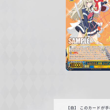
c
h
w
a
r
z
【自】 このカードが