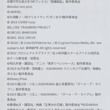
©理不尽な孫の手/MFブックス/「無職転生」製作委員会
©irodori ent post
© MARVEL
©大森藤ノ・SBクリエイティブ/ダンまち4製作委員会
© 2016 COVER Corp.
©D_CIDE TRAUMEREI PROJECT
©CIRCUS/ ©HIKOSEN
©2001-2021 CIRCUS
© SEGA / © Colorful Palette Inc. / © Crypton Future Media, INC. ww
w.piapro.net
All rights reserved.
©2022 プロジェクトラブライブ！虹ヶ咲学園スクールアイドル同好会
©クール教信者／双葉社
©和久井健・講談社／アニメ「東京リベンジャーズ」製作委員会
©2019 丸戸史明・深崎暮人・KADOKAWA ファンタジア文庫刊／映画も
冴えない製作委員会
©Disney/Pixar
©2014 橘公司・つなこ/KADOKAWA 富士見書房刊/「デート・ア・ライ
ブⅡ」製作委員会
©2019 橘公司・つなこ／KADOKAWA／「デート・ア・ライブⅢ」製作
委員会
©春場ねぎ・講談社／映画「五等分の花嫁」製作委員会 ®KODANSHA
©藤本タツキ／集英社・ＭＡＰＰＡ ©丸山くがね・KADOKAWA刊／オー