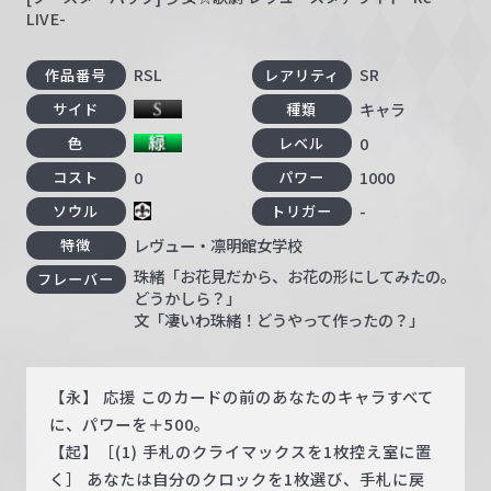
LIVE-
RSL
SR
作品番号
レアリティ
キャラ
サイド
種類
0
色
レベル
0
1000
コスト
パワー
-
ソウル
トリガー
レヴュー・凛明館女学校
特徴
珠緒「お花見だから、お花の形にしてみたの。
フレーバー
どうかしら？」
文「凄いわ珠緒！どうやって作ったの？」
【永】 応援 このカードの前のあなたのキャラすべて
に、パワーを＋500。
【起】［(1) 手札のクライマックスを1枚控え室に置
く］ あなたは自分のクロックを1枚選び、手札に戻