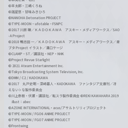
©羊太郎・三嶋くろね
©諸星悠・甘味みきひろ
©NANOHA Detonation PROJECT
©TYPE-MOON・ufotable・FSNPC
©2017 川原 礫／ＫＡＤＯＫＡＷＡ アスキー・メディアワークス／SAO
-A Project
©2018 鴨志田 一／ＫＡＤＯＫＡＷＡ アスキー・メディアワークス／青
ブタ Project イラスト／溝口ケージ
©CLAMP・ST／講談社・NEP・NHK
©Project Revue Starlight
© 2021 Ateam Entertainment Inc.
©Tokyo Broadcasting System Television, Inc.
©DMM / C2 / KADOKAWA
©2017 丸戸史明・深崎暮人・KADOKAWA ファンタジア文庫刊／冴
えない♭な製作委員会
©川上泰樹・伏瀬・講談社／転スラ製作委員会 ©REKI KAWAHARA 2019
illust：abec
©AZONE INTERNATIONAL・acus/アサルトリリィプロジェクト
©TYPE-MOON / FGO6 ANIME PROJECT
©TYPE-MOON / FGO7 ANIME PROJECT
©Frontwing