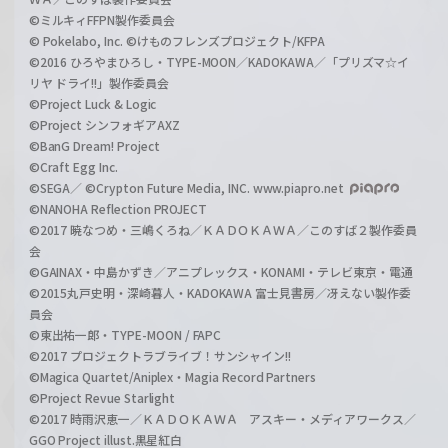
©ミルキィFFPN製作委員会
© Pokelabo, Inc. ©けものフレンズプロジェクト/KFPA
©2016 ひろやまひろし・TYPE-MOON／KADOKAWA／「プリズマ☆イ
リヤ ドライ!!」製作委員会
©Project Luck & Logic
©Project シンフォギアAXZ
©BanG Dream! Project
©Craft Egg Inc.
©SEGA／ ©Crypton Future Media, INC. www.piapro.net
©NANOHA Reflection PROJECT
©2017 暁なつめ・三嶋くろね／ＫＡＤＯＫＡＷＡ／このすば２製作委員
会
©GAINAX・中島かずき／アニプレックス・KONAMI・テレビ東京・電通
©2015丸戸史明・深崎暮人・KADOKAWA 富士見書房／冴えない製作委
員会
©東出祐一郎・TYPE-MOON / FAPC
©2017 プロジェクトラブライブ！サンシャイン!!
©Magica Quartet/Aniplex・Magia Record Partners
©Project Revue Starlight
©2017 時雨沢恵一／ＫＡＤＯＫＡＷＡ アスキー・メディアワークス／
GGO Project illust.黒星紅白