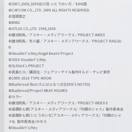
l
©2007,2008,2009谷川流･いとうのいぢ／
SOS団
©CAPCOM CO., LTD. 2009 ALL RIGHTS RESERVED.
©窪岡俊之
©BNGI
©ATLUS CO.,LTD. 1996,2008
©鎌池和馬／アスキー・メディアワークス／PROJECT-INDEX
©鎌池和馬／冬川基／アスキー・メディアワークス／PROJECT-RAILGU
N
©VisualArt's/Key/Angel Beats! Project
©2010 Visualart's/Key
©なのはA's PROJECT
©真島ヒロ／講談社・フェアリーテイル製作ギルド・テレビ東京
©1999-2010 TYPE-MOON
©Bushiroad illust:たにはらなつき(EDEN'S NOTES)
©Bushiroad/Project MILKY HOLMES
©カラー
©鎌池和馬／アスキー・メディアワークス／PROJECT-INDEX II
©高橋弥七郎/アスキー・メディアワークス/『灼眼のシャナ』製作委員会
©高橋弥七郎/いとうのいぢ/アスキー・メディアワークス/『灼眼のシャ
ナII』製作委員会/ＭＢＳ
©VisualArt's/Key