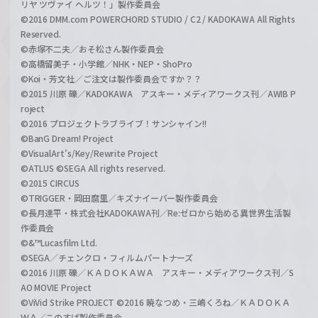
リヤ ツヴァイ ヘルツ！」製作委員会
©2016 DMM.com POWERCHORD STUDIO / C2 / KADOKAWA All Rights
Reserved.
©赤塚不二夫／おそ松さん製作委員会
©高橋留美子・小学館／NHK・NEP・ShoPro
©Koi・芳文社／ご注文は製作委員会ですか？？
©2015 川原 礫／KADOKAWA アスキー・メディアワークス刊／AWIB P
roject
©2016 プロジェクトラブライブ！サンシャイン!!
©BanG Dream! Project
©VisualArt's/Key/Rewrite Project
©ATLUS ©SEGA All rights reserved.
©2015 CIRCUS
©TRIGGER・岡田麿里／キズナイーバー製作委員会
©長月達平・株式会社KADOKAWA刊／Re:ゼロから始める異世界生活製
作委員会
©&™Lucasfilm Ltd.
©SEGA／チェンクロ・フィルムパートナーズ
©2016 川原 礫／ＫＡＤＯＫＡＷＡ アスキー・メディアワークス刊／S
AO MOVIE Project
©ViVid Strike PROJECT ©2016 暁なつめ・三嶋くろね／ＫＡＤＯＫＡ
ＷＡ／このすば製作委員会