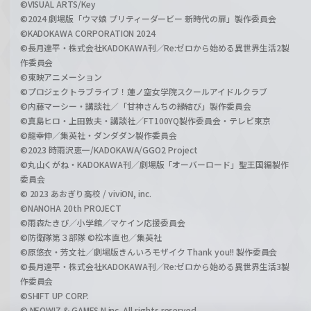
©VISUAL ARTS/Key
©2024 劇場版「ウマ娘 プリティーダービー 新時代の扉」製作委員会
©KADOKAWA CORPORATION 2024
©長月達平・株式会社KADOKAWA刊／Re:ゼロから始める異世界生活2製
作委員会
©東映アニメーション
©プロジェクトラブライブ！蓮ノ空女学院スクールアイドルクラブ
©内藤マーシー・講談社／「甘神さんちの縁結び」製作委員会
©真島ヒロ・上田敦夫・講談社／FT100YQ製作委員会・テレビ東京
©龍幸伸／集英社・ダンダダン製作委員会
©2023 時雨沢恵一/KADOKAWA/GGO2 Project
©丸山くがね・KADOKAWA刊／劇場版「オーバーロード」聖王国編製作
委員会
© 2023 あおぎり高校 / viviON, inc.
©NANOHA 20th PROJECT
©雨森たきび／小学館／マケイン応援委員会
©防衛隊第３部隊 ©松本直也／集英社
©原悠衣・芳文社／劇場版きんいろモザイク Thank you!! 製作委員会
©長月達平・株式会社KADOKAWA刊／Re:ゼロから始める異世界生活3製
作委員会
©SHIFT UP CORP.
© NEOWIZ & GAMFS N inc. All rights reserved.