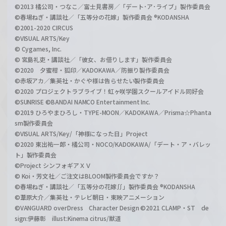
©2013 橘公司・つなこ／富士見書房／「デート･ア･ライブ」製作委員会
©春場ねぎ・講談社／「五等分の花嫁」製作委員会 ®KODANSHA
©2001-2020 CIRCUS
©VISUAL ARTS/Key
© Cygames, Inc.
© 宮島礼吏・講談社／「彼女、お借りします」製作委員会
©2020 夕蜜柑・狐印／KADOKAWA／防振り製作委員会
©赤坂アカ／集英社・かぐや様は告らせたい製作委員会
©2020 プロジェクトラブライブ！虹ヶ咲学園スクールアイドル同好会
©SUNRISE ©BANDAI NAMCO Entertainment Inc.
©2019 ひろやまひろし・TYPE-MOON／KADOKAWA／Prisma☆Phanta
sm製作委員会
©VISUAL ARTS/Key/「神様になった日」Project
©2020 東出祐一郎・橘公司・NOCO/KADOKAWA/「デート・ア・バレッ
ト」製作委員会
©Project シンフォギアＸＶ
© Koi・芳文社／ご注文はBLOOM製作委員会ですか？
©春場ねぎ・講談社／「五等分の花嫁∬」製作委員会 ®KODANSHA
©葦原大介／集英社・テレビ朝日・東映アニメーション
©VANGUARD overDress Character Design ©2021 CLAMP・ST de
sign:伊藤彰 illust:Kinema citrus/獣道