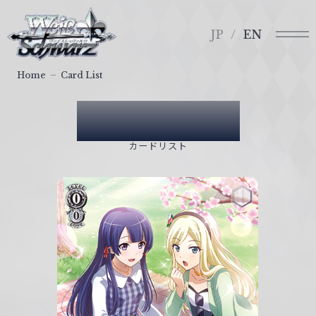
メ
ヴ
ニ
ァ
JP
EN
ュ
イ
ー
ス
Home
Card List
シ
ュ
Card List
ヴ
ァ
カードリスト
ル
ツ
｜
W
e
i
ß
S
c
h