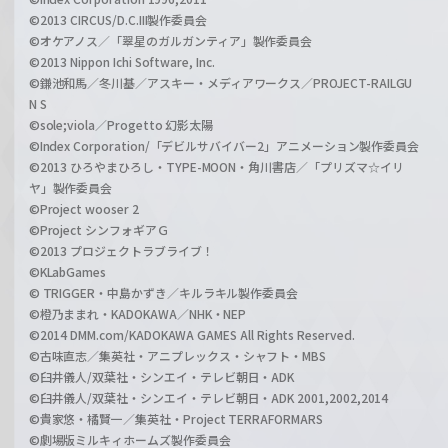
©2013 CIRCUS/D.C.III製作委員会
©オケアノス／「翠星のガルガンティア」製作委員会
©2013 Nippon Ichi Software, Inc.
©鎌池和馬／冬川基／アスキー・メディアワークス／PROJECT-RAILGU
N S
©sole;viola／Progetto 幻影太陽
©Index Corporation/「デビルサバイバー2」アニメーション製作委員会
©2013 ひろやまひろし・TYPE-MOON・角川書店／「プリズマ☆イリ
ヤ」製作委員会
©Project wooser 2
©Project シンフォギアＧ
©2013 プロジェクトラブライブ！
©KLabGames
© TRIGGER・中島かずき／キルラキル製作委員会
©橙乃ままれ・KADOKAWA／NHK・NEP
©2014 DMM.com/KADOKAWA GAMES All Rights Reserved.
©古味直志／集英社・アニプレックス・シャフト・MBS
©臼井儀人/双葉社・シンエイ・テレビ朝日・ADK
©臼井儀人/双葉社・シンエイ・テレビ朝日・ADK 2001,2002,2014
©貴家悠・橘賢一／集英社・Project TERRAFORMARS
©劇場版ミルキィホームズ製作委員会