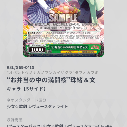
w
a
r
z
RSL/S69-041S
“オベントウノナカノマンカイザクラ”タマオ＆フミ
“お弁当の中の満開桜”珠緒＆文
キャラ【Sサイド】
ネオスタンダード区分
少女☆歌劇 レヴュースタァライト
収録商品
[ブースターパック] 少女☆歌劇 レヴュースタァライト -Re