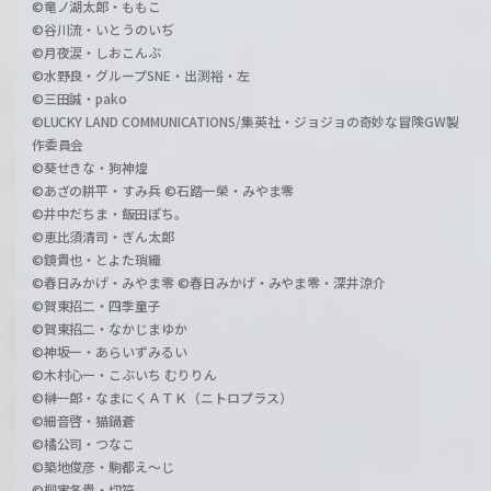
©竜ノ湖太郎・ももこ
©谷川流・いとうのいぢ
©月夜涙・しおこんぶ
©水野良・グループSNE・出渕裕・左
©三田誠・pako
©LUCKY LAND COMMUNICATIONS/集英社・ジョジョの奇妙な冒険GW製
作委員会
©葵せきな・狗神煌
©あざの耕平・すみ兵 ©石踏一榮・みやま零
©井中だちま・飯田ぽち。
©恵比須清司・ぎん太郎
©鏡貴也・とよた瑣織
©春日みかげ・みやま零 ©春日みかげ・みやま零・深井涼介
©賀東招二・四季童子
©賀東招二・なかじまゆか
©神坂一・あらいずみるい
©木村心一・こぶいち むりりん
©榊一郎・なまにくＡＴＫ（ニトロプラス）
©細音啓・猫鍋蒼
©橘公司・つなこ
©築地俊彦・駒都え～じ
©柳実冬貴・切符