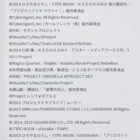
©2014 ひろやまひろし・TYPE-MOON／ＫＡＤＯＫＡＷＡ 角川書店刊／
「プリズマ☆イリヤ ツヴァイ！」製作委員会
©CyberAgent, Inc. All Rights Reserved.
©CyberAgent, Inc. /ガールフレンド（仮）製作委員会
©FHO／ギガントプロジェクト
©VisualArt's/Key/SProject
©VisualArt's/Key/Team Little Busters! Refrain
©2014 川原 礫／ＫＡＤＯＫＡＷＡ アスキー・メディアワークス刊／S
AOⅡ Project
©Magica Quartet／Aniplex・Madoka Movie Project Rebellion
©矢吹健太朗・長谷見沙貴／集英社・とらぶるダークネス製作委員会
©BNEI／PROJECT CINDERELLA ©PROJECT DD3
©VisualArt's/Key/Charlotte Project
©諫山創・講談社／「進撃の巨人」製作委員会
©Project シンフォギアＧＸ
©2015 プロジェクトラブライブ！ムービー
©2015 DMM.com POWERCHORD STUDIO / C2 / KADOKAWA All Rights
Reserved.
© 2014, 2015 SQUARE ENIX CO., LTD. All Rights Reserved.
©TYPE-MOON・ufotable・FSNPC
©2015 ひろやまひろし・TYPE-MOON／KADOKAWA／「プリズマ☆イ