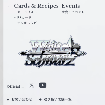
Cards & Recipes
Events
カードリスト
大会・イベント
PRカード
デッキレシピ
ヴ
ァ
イ
ス
シ
ュ
ヴ
ァ
ル
Official
X
Y
ツ
o
｜
お問い合わせ
取り扱い店舗一覧
u
W