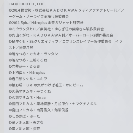
TM ©TOHO CO., LTD.
©2014 榎宮祐・株式会社ＫＡＤＯＫＡＷＡ メディアファクトリー刊／ノ
ーゲーム・ノーライフ全権代理委員会
©2011 5pb.／Nitroplus 未来ガジェット研究所
©ミウラタダヒロ／集英社・ゆらぎ荘の幽奈さん製作委員会
©丸山くがね・ＫＡＤＯＫＡＷＡ刊／オーバーロード2製作委員会
©蝸牛くも・SBクリエイティブ／ゴブリンスレイヤー製作委員会 イラ
スト／神奈月昇
©暁なつめ・カカオ・ランタン
©暁なつめ・三嶋くろね
©岩井恭平・るろお
©上栖綴人・Nitroplus
©春日部タケル・ユキヲ
©枯野瑛・ｕｅ ©気がつけば毛玉・かにビーム
©久慈マサムネ・平つくね
©久慈マサムネ・Hisasi
©島田フミカネ・築地俊彦・月並甲介・ヤマグチノボル
©島田フミカネ・南房秀久・飯沼俊規
©しめさば・ぶーた
©竜ノ湖太郎・天之有
©竜ノ湖太郎・焦茶