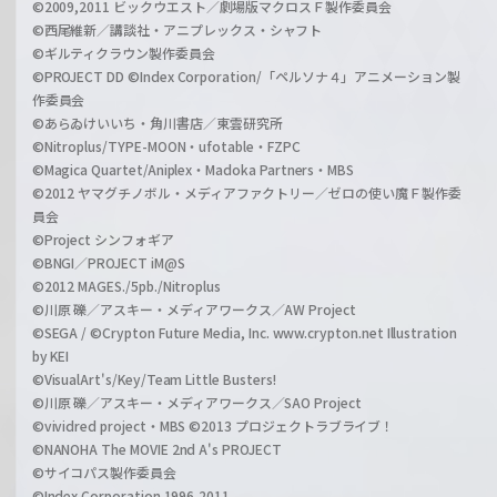
©2009,2011 ビックウエスト／劇場版マクロスＦ製作委員会
©西尾維新／講談社・アニプレックス・シャフト
©ギルティクラウン製作委員会
©PROJECT DD ©Index Corporation/「ペルソナ４」アニメーション製
作委員会
©あらゐけいいち・角川書店／東雲研究所
©Nitroplus/TYPE-MOON・ufotable・FZPC
©Magica Quartet/Aniplex・Madoka Partners・MBS
©2012 ヤマグチノボル・メディアファクトリー／ゼロの使い魔Ｆ製作委
員会
©Project シンフォギア
©BNGI／PROJECT iM@S
©2012 MAGES./5pb./Nitroplus
©川原 礫／アスキー・メディアワークス／AW Project
©SEGA / ©Crypton Future Media, Inc. www.crypton.net Illustration
by KEI
©VisualArt's/Key/Team Little Busters!
©川原 礫／アスキー・メディアワークス／SAO Project
©vividred project・MBS ©2013 プロジェクトラブライブ！
©NANOHA The MOVIE 2nd A's PROJECT
©サイコパス製作委員会
©Index Corporation 1996,2011