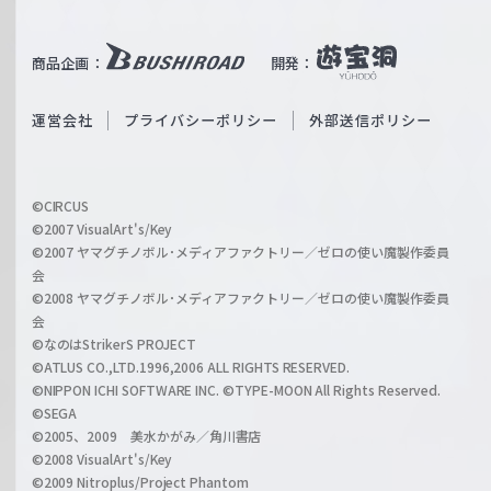
T
e
u
i
b
商品企画：
開発：
ß
e
S
O
運営会社
プライバシーポリシー
外部送信ポリシー
c
f
h
f
w
i
a
©CIRCUS
c
©2007 VisualArt's/Key
r
i
©2007 ヤマグチノボル･メディアファクトリー／ゼロの使い魔製作委員
z
会
a
©2008 ヤマグチノボル･メディアファクトリー／ゼロの使い魔製作委員
l
会
C
©なのはStrikerS PROJECT
h
©ATLUS CO.,LTD.1996,2006 ALL RIGHTS RESERVED.
a
©NIPPON ICHI SOFTWARE INC. ©TYPE-MOON All Rights Reserved.
n
©SEGA
©2005、2009 美水かがみ／角川書店
n
©2008 VisualArt's/Key
e
©2009 Nitroplus/Project Phantom