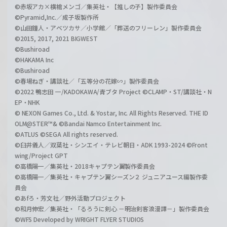
©赤坂アカ×横槍メンゴ／集英社・【推しの子】製作委員会
©Pyramid,Inc.／成子坂製作所
©山田鐘人・アベツカサ／小学館／「葬送のフリーレン」製作委員会
©2015, 2017, 2021 BIGWEST
©Bushiroad
©HAKAMA Inc
©Bushiroad
©春場ねぎ・講談社／「五等分の花嫁∽」製作委員会
©2022 鴨志田 一/KADOKAWA/青ブタ Project ©CLAMP・ST/講談社・N
EP・NHK
© NEXON Games Co., Ltd. & Yostar, Inc. All Rights Reserved. THE ID
OLM@STER™& ©Bandai Namco Entertainment Inc.
©ATLUS ©SEGA All rights reserved.
©臼井儀人／双葉社・シンエイ・テレビ朝日・ADK 1993-2024 ©Front
wing/Project GPT
©高橋陽一／集英社・2018キャプテン翼製作委員会
©高橋陽一／集英社・キャプテン翼シーズン２ ジュニアユース編製作委
員会
©あfろ・芳文社／野外活動プロジェクト
©和月伸宏／集英社・「るろうに剣心 －明治剣客浪漫譚－」製作委員会
©WFS Developed by WRIGHT FLYER STUDIOS