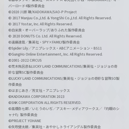
バーロード4製作委員会
©2020 川原 礫/KADOKAWA/SAO-P Project
© 2017 Manjuu Co.,Ltd. & YongShi Co.,Ltd. All Rights Reserved.
© 2017 Yostar, Inc. All Rights Reserved.
©白米良・オーバーラップ/ありふれた製作委員会
© 2020 DONUTS Co. Ltd. All Rights Reserved.
©遠藤達哉／集英社・SPY×FAMILY製作委員会
©Spider Lily／アニプレックス・ABCアニメーション・BS11
©GungHo Online Entertainment, Inc. All Rights Reserved.
©2001-2022 CIRCUS
©荒木飛呂彦&LUCKY LAND COMMUNICATIONS/集英社・ジョジョの奇
妙な冒険SC製作委員会
©LUCKY LAND COMMUNICATIONS/集英社・ジョジョの奇妙な冒険SO製
作委員会
©はまじあき／芳文社・アニプレックス
©KADOKAWA CORPORATION 2023
©SNK CORPORATION ALL RIGHTS RESERVED.
©高橋弥七郎／いとうのいぢ／アスキー･メディアワークス／『灼眼のシ
ャナF』製作委員会
©PROJECT YOHANE
©矢吹健太朗／集英社・あやかしトライアングル製作委員会