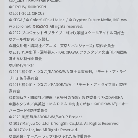
©D_CIDE TRAUMEREI PROJECT
©CIRCUS/ ©HIKOSEN
©2001-2021 CIRCUS
© SEGA / © Colorful Palette Inc. / © Crypton Future Media, INC. ww
w.piapro.net
All rights reserved.
©2022 プロジェクトラブライブ！虹ヶ咲学園スクールアイドル同好会
©クール教信者／双葉社
©和久井健・講談社／アニメ「東京リベンジャーズ」製作委員会
©2019 丸戸史明・深崎暮人・KADOKAWA ファンタジア文庫刊／映画も
冴えない製作委員会
©Disney/Pixar
©2014 橘公司・つなこ/KADOKAWA 富士見書房刊/「デート・ア・ライ
ブⅡ」製作委員会
©2019 橘公司・つなこ／KADOKAWA／「デート・ア・ライブⅢ」製作
委員会
©春場ねぎ・講談社／映画「五等分の花嫁」製作委員会 ®KODANSHA
©藤本タツキ／集英社・ＭＡＰＰＡ ©丸山くがね・KADOKAWA刊／オー
バーロード4製作委員会
©2020 川原 礫/KADOKAWA/SAO-P Project
© 2017 Manjuu Co.,Ltd. & YongShi Co.,Ltd. All Rights Reserved.
© 2017 Yostar, Inc. All Rights Reserved.
©白米良・オーバーラップ/ありふれた製作委員会