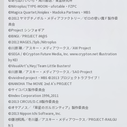
©あらゐけいいち・角川書店／東雲研究所
©Nitroplus/TYPE-MOON・ufotable・FZPC
©Magica Quartet/Aniplex・Madoka Partners・MBS
©2012 ヤマグチノボル・メディアファクトリー／ゼロの使い魔Ｆ製作委
員会
©Project シンフォギア
©BNGI／PROJECT iM@S
©2012 MAGES./5pb./Nitroplus
©川原 礫／アスキー・メディアワークス／AW Project
©SEGA / ©Crypton Future Media, Inc. www.crypton.net Illustration
by KEI
©VisualArt's/Key/Team Little Busters!
©川原 礫／アスキー・メディアワークス／SAO Project
©vividred project・MBS ©2013 プロジェクトラブライブ！
©NANOHA The MOVIE 2nd A's PROJECT
©サイコパス製作委員会
©Index Corporation 1996,2011
©2013 CIRCUS/D.C.III製作委員会
©オケアノス／「翠星のガルガンティア」製作委員会
©2013 Nippon Ichi Software, Inc.
©鎌池和馬／冬川基／アスキー・メディアワークス／PROJECT-RAILGU
N S