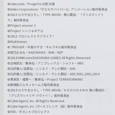
©sole;viola／Progetto 幻影太陽
©Index Corporation/「デビルサバイバー2」アニメーション製作委員会
©2013 ひろやまひろし・TYPE-MOON・角川書店／「プリズマ☆イリ
ヤ」製作委員会
©Project wooser 2
©Project シンフォギアＧ
©2013 プロジェクトラブライブ！
©KLabGames
© TRIGGER・中島かずき／キルラキル製作委員会
©橙乃ままれ・KADOKAWA／NHK・NEP
©2014 DMM.com/KADOKAWA GAMES All Rights Reserved.
©古味直志／集英社・アニプレックス・シャフト・MBS
©臼井儀人/双葉社・シンエイ・テレビ朝日・ADK
©臼井儀人/双葉社・シンエイ・テレビ朝日・ADK 2001,2002,2014
©貴家悠・橘賢一／集英社・Project TERRAFORMARS
©劇場版ミルキィホームズ製作委員会
©2014 ひろやまひろし・TYPE-MOON／ＫＡＤＯＫＡＷＡ 角川書店刊／
「プリズマ☆イリヤ ツヴァイ！」製作委員会
©CyberAgent, Inc. All Rights Reserved.
©CyberAgent, Inc. /ガールフレンド（仮）製作委員会
©FHO／ギガントプロジェクト