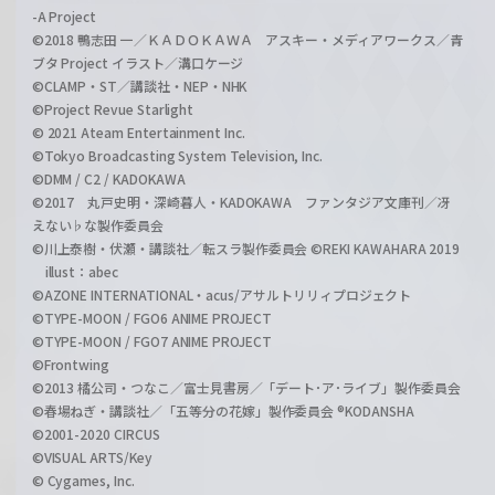
-A Project
©2018 鴨志田 一／ＫＡＤＯＫＡＷＡ アスキー・メディアワークス／青
ブタ Project イラスト／溝口ケージ
©CLAMP・ST／講談社・NEP・NHK
©Project Revue Starlight
© 2021 Ateam Entertainment Inc.
©Tokyo Broadcasting System Television, Inc.
©DMM / C2 / KADOKAWA
©2017 丸戸史明・深崎暮人・KADOKAWA ファンタジア文庫刊／冴
えない♭な製作委員会
©川上泰樹・伏瀬・講談社／転スラ製作委員会 ©REKI KAWAHARA 2019
illust：abec
©AZONE INTERNATIONAL・acus/アサルトリリィプロジェクト
©TYPE-MOON / FGO6 ANIME PROJECT
©TYPE-MOON / FGO7 ANIME PROJECT
©Frontwing
©2013 橘公司・つなこ／富士見書房／「デート･ア･ライブ」製作委員会
©春場ねぎ・講談社／「五等分の花嫁」製作委員会 ®KODANSHA
©2001-2020 CIRCUS
©VISUAL ARTS/Key
© Cygames, Inc.