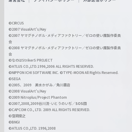
c
f
h
f
w
i
a
©CIRCUS
c
©2007 VisualArt's/Key
r
i
©2007 ヤマグチノボル･メディアファクトリー／ゼロの使い魔製作委員
z
会
a
©2008 ヤマグチノボル･メディアファクトリー／ゼロの使い魔製作委員
l
会
C
©なのはStrikerS PROJECT
h
©ATLUS CO.,LTD.1996,2006 ALL RIGHTS RESERVED.
a
©NIPPON ICHI SOFTWARE INC. ©TYPE-MOON All Rights Reserved.
n
©SEGA
©2005、2009 美水かがみ／角川書店
n
©2008 VisualArt's/Key
e
©2009 Nitroplus/Project Phantom
l
©2007,2008,2009谷川流･いとうのいぢ／
SOS団
©CAPCOM CO., LTD. 2009 ALL RIGHTS RESERVED.
©窪岡俊之
©BNGI
©ATLUS CO.,LTD. 1996,2008