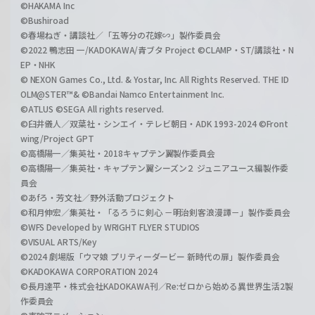
©HAKAMA Inc
©Bushiroad
©春場ねぎ・講談社／「五等分の花嫁∽」製作委員会
©2022 鴨志田 一/KADOKAWA/青ブタ Project ©CLAMP・ST/講談社・N
EP・NHK
© NEXON Games Co., Ltd. & Yostar, Inc. All Rights Reserved. THE ID
OLM@STER™& ©Bandai Namco Entertainment Inc.
©ATLUS ©SEGA All rights reserved.
©臼井儀人／双葉社・シンエイ・テレビ朝日・ADK 1993-2024 ©Front
wing/Project GPT
©高橋陽一／集英社・2018キャプテン翼製作委員会
©高橋陽一／集英社・キャプテン翼シーズン２ ジュニアユース編製作委
員会
©あfろ・芳文社／野外活動プロジェクト
©和月伸宏／集英社・「るろうに剣心 －明治剣客浪漫譚－」製作委員会
©WFS Developed by WRIGHT FLYER STUDIOS
©VISUAL ARTS/Key
©2024 劇場版「ウマ娘 プリティーダービー 新時代の扉」製作委員会
©KADOKAWA CORPORATION 2024
©長月達平・株式会社KADOKAWA刊／Re:ゼロから始める異世界生活2製
作委員会