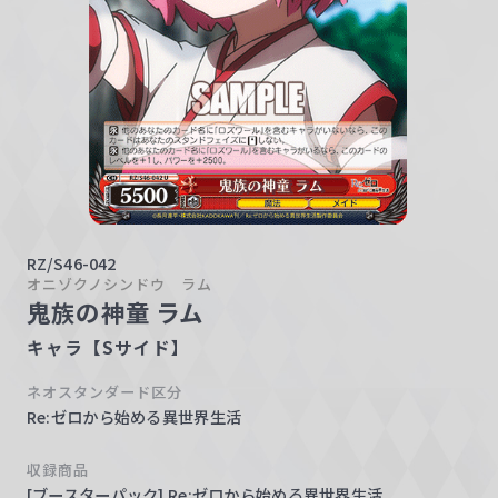
w
a
r
z
RZ/S46-042
オニゾクノシンドウ ラム
鬼族の神童 ラム
キャラ【Sサイド】
ネオスタンダード区分
Re:ゼロから始める異世界生活
収録商品
[ブースターパック] Re:ゼロから始める異世界生活