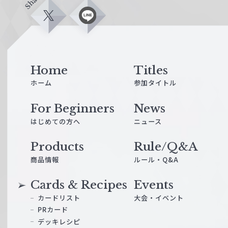
Share
X
L
i
n
e
Home
Titles
ホーム
参加タイトル
For Beginners
News
はじめての方へ
ニュース
Products
Rule/Q&A
商品情報
ルール・Q&A
Cards & Recipes
Events
カードリスト
大会・イベント
PRカード
デッキレシピ