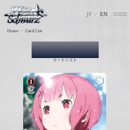
メ
ヴ
ニ
ァ
JP
EN
ュ
イ
ー
ス
Home
Card List
シ
ュ
Card List
ヴ
ァ
カードリスト
ル
ツ
｜
W
e
i
ß
S
c
h