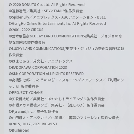
© 2020 DONUTS Co. Ltd. All Rights Reserved.
©遠藤達哉／集英社・SPY×FAMILY製作委員会
©Spider Lily／アニプレックス・ABCアニメーション・BS11
©GungHo Online Entertainment, Inc. All Rights Reserved.
©2001-2022 CIRCUS
©荒木飛呂彦&LUCKY LAND COMMUNICATIONS/集英社・ジョジョの奇
妙な冒険SC製作委員会
©LUCKY LAND COMMUNICATIONS/集英社・ジョジョの奇妙な冒険SO製
作委員会
©はまじあき／芳文社・アニプレックス
©KADOKAWA CORPORATION 2023
©SNK CORPORATION ALL RIGHTS RESERVED.
©高橋弥七郎／いとうのいぢ／アスキー･メディアワークス／『灼眼のシ
ャナF』製作委員会
©PROJECT YOHANE
©矢吹健太朗／集英社・あやかしトライアングル製作委員会
©赤坂アカ×横槍メンゴ／集英社・【推しの子】製作委員会
©Pyramid,Inc.／成子坂製作所
©山田鐘人・アベツカサ／小学館／「葬送のフリーレン」製作委員会
©2015, 2017, 2021 BIGWEST
©Bushiroad