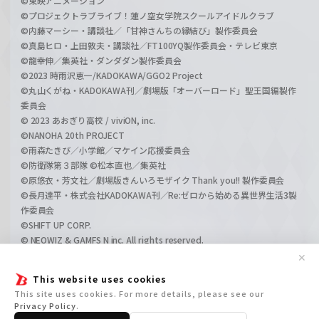
©東映アニメーション
©プロジェクトラブライブ！蓮ノ空女学院スクールアイドルクラブ
©内藤マーシー・講談社／「甘神さんちの縁結び」製作委員会
©真島ヒロ・上田敦夫・講談社／FT100YQ製作委員会・テレビ東京
©龍幸伸／集英社・ダンダダン製作委員会
©2023 時雨沢恵一/KADOKAWA/GGO2 Project
©丸山くがね・KADOKAWA刊／劇場版「オーバーロード」聖王国編製作
委員会
© 2023 あおぎり高校 / viviON, inc.
©NANOHA 20th PROJECT
©雨森たきび／小学館／マケイン応援委員会
©防衛隊第３部隊 ©松本直也／集英社
©原悠衣・芳文社／劇場版きんいろモザイク Thank you!! 製作委員会
©長月達平・株式会社KADOKAWA刊／Re:ゼロから始める異世界生活3製
作委員会
©SHIFT UP CORP.
© NEOWIZ & GAMFS N inc. All rights reserved.
©ATLUS. ©SEGA.
✕
©GIRLS und PANZER Projekt
This website uses cookies
©GIRLS und PANZER Film Projekt
This site uses cookies. For more details, please see our
©GIRLS und PANZER Finale Projekt
Privacy Policy
.