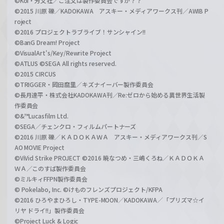
©Koi・芳文社／ご注文は製作委員会ですか？？
©2015 川原 礫／KADOKAWA アスキー・メディアワークス刊／AWIB P
roject
©2016 プロジェクトラブライブ！サンシャイン!!
©BanG Dream! Project
©VisualArt's/Key/Rewrite Project
©ATLUS ©SEGA All rights reserved.
©2015 CIRCUS
©TRIGGER・岡田麿里／キズナイーバー製作委員会
©長月達平・株式会社KADOKAWA刊／Re:ゼロから始める異世界生活製
作委員会
©&™Lucasfilm Ltd.
©SEGA／チェンクロ・フィルムパートナーズ
©2016 川原 礫／ＫＡＤＯＫＡＷＡ アスキー・メディアワークス刊／S
AO MOVIE Project
©ViVid Strike PROJECT ©2016 暁なつめ・三嶋くろね／ＫＡＤＯＫＡ
ＷＡ／このすば製作委員会
©ミルキィFFPN製作委員会
© Pokelabo, Inc. ©けものフレンズプロジェクト/KFPA
©2016 ひろやまひろし・TYPE-MOON／KADOKAWA／「プリズマ☆イ
リヤ ドライ!!」製作委員会
©Project Luck & Logic