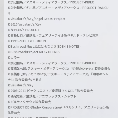
©鎌池和馬／アスキー・メディアワークス／PROJECT-INDEX
©鎌池和馬／冬川基／アスキー・メディアワークス／PROJECT-RAILGU
N
©VisualArt's/Key/Angel Beats! Project
©2010 Visualart's/Key
©なのはA's PROJECT
©真島ヒロ／講談社・フェアリーテイル製作ギルド・テレビ東京
©1999-2010 TYPE-MOON
©Bushiroad illust:たにはらなつき(EDEN'S NOTES)
©Bushiroad/Project MILKY HOLMES
©カラー
©鎌池和馬／アスキー・メディアワークス／PROJECT-INDEX II
©高橋弥七郎/アスキー・メディアワークス/『灼眼のシャナ』製作委員会
©高橋弥七郎/いとうのいぢ/アスキー・メディアワークス/『灼眼のシャ
ナII』製作委員会/ＭＢＳ
©VisualArt's/Key
©2009,2011 ビックウエスト／劇場版マクロスＦ製作委員会
©西尾維新／講談社・アニプレックス・シャフト
©ギルティクラウン製作委員会
©PROJECT DD ©Index Corporation/「ペルソナ４」アニメーション製
作委員会