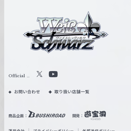
ヴ
ァ
イ
ス
シ
ュ
ヴ
ァ
ル
Official
X
Y
ツ
o
｜
お問い合わせ
取り扱い店舗一覧
u
W
T
e
u
i
b
商品企画：
開発：
ß
e
S
O
運営会社
プライバシーポリシー
外部送信ポリシー