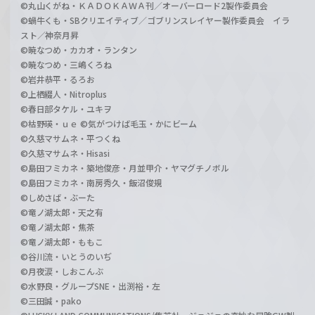
©丸山くがね・ＫＡＤＯＫＡＷＡ刊／オーバーロード2製作委員会
©蝸牛くも・SBクリエイティブ／ゴブリンスレイヤー製作委員会 イラ
スト／神奈月昇
©暁なつめ・カカオ・ランタン
©暁なつめ・三嶋くろね
©岩井恭平・るろお
©上栖綴人・Nitroplus
©春日部タケル・ユキヲ
©枯野瑛・ｕｅ ©気がつけば毛玉・かにビーム
©久慈マサムネ・平つくね
©久慈マサムネ・Hisasi
©島田フミカネ・築地俊彦・月並甲介・ヤマグチノボル
©島田フミカネ・南房秀久・飯沼俊規
©しめさば・ぶーた
©竜ノ湖太郎・天之有
©竜ノ湖太郎・焦茶
©竜ノ湖太郎・ももこ
©谷川流・いとうのいぢ
©月夜涙・しおこんぶ
©水野良・グループSNE・出渕裕・左
©三田誠・pako