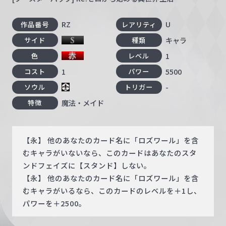
RZ
U
作品番号
レアリティ
キャラ
サイド
種類
1
色
レベル
1
5500
コスト
パワー
-
ソウル
トリガー
魔法・メイド
特徴
【永】 他のあなたのカード名に「ロズワール」を含
むキャラがいないなら、このカードはあなたのスタ
ンドフェイズに【スタンド】しない。
【永】 他のあなたのカード名に「ロズワール」を含
むキャラがいるなら、このカードのレベルを＋1し、
パワーを＋2500。