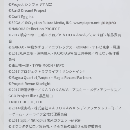
©Project シンフォギアAXZ
©BanG Dream! Project
©Craft Egg Inc.
©SEGA／ ©Crypton Future Media, INC. www.piapro.net
©NANOHA Reflection PROJECT
©2017 暁なつめ・三嶋くろね／ＫＡＤＯＫＡＷＡ／このすば２製作委員
会
©GAINAX・中島かずき／アニプレックス・KONAMI・テレビ東京・電通
©2015丸戸史明・深崎暮人・KADOKAWA 富士見書房／冴えない製作委
員会
©東出祐一郎・TYPE-MOON / FAPC
©2017 プロジェクトラブライブ！サンシャイン!!
©Magica Quartet/Aniplex・Magia Record Partners
©Project Revue Starlight
©2017 時雨沢恵一／ＫＡＤＯＫＡＷＡ アスキー・メディアワークス／
GGO Project illust.黒星紅白
TM ©TOHO CO., LTD.
©2014 榎宮祐・株式会社ＫＡＤＯＫＡＷＡ メディアファクトリー刊／ノ
ーゲーム・ノーライフ全権代理委員会
©2011 5pb.／Nitroplus 未来ガジェット研究所
©ミウラタダヒロ／集英社・ゆらぎ荘の幽奈さん製作委員会