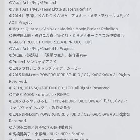
©VisualArt's/Key/SProject
©VisualArt's/Key/Team Little Busters! Refrain
©2014 川原 礫／ＫＡＤＯＫＡＷＡ アスキー・メディアワークス刊／S
AOⅡ Project
©Magica Quartet／Aniplex・Madoka Movie Project Rebellion
©矢吹健太朗・長谷見沙貴／集英社・とらぶるダークネス製作委員会
©BNEI／PROJECT CINDERELLA ©PROJECT DD3
©VisualArt's/Key/Charlotte Project
©諫山創・講談社／「進撃の巨人」製作委員会
©Project シンフォギアＧＸ
©2015 プロジェクトラブライブ！ムービー
©2015 DMM.com POWERCHORD STUDIO / C2 / KADOKAWA All Rights
Reserved.
© 2014, 2015 SQUARE ENIX CO., LTD. All Rights Reserved.
©TYPE-MOON・ufotable・FSNPC
©2015 ひろやまひろし・TYPE-MOON／KADOKAWA／「プリズマ☆イ
リヤ ツヴァイ ヘルツ！」製作委員会
©2016 DMM.com POWERCHORD STUDIO / C2 / KADOKAWA All Rights
Reserved.
©赤塚不二夫／おそ松さん製作委員会
©高橋留美子・小学館／NHK・NEP・ShoPro