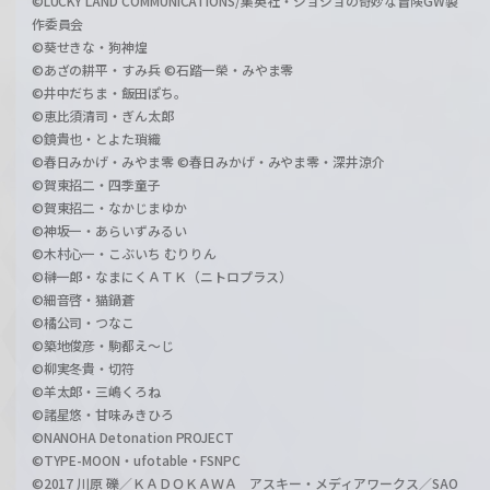
©LUCKY LAND COMMUNICATIONS/集英社・ジョジョの奇妙な冒険GW製
作委員会
©葵せきな・狗神煌
©あざの耕平・すみ兵 ©石踏一榮・みやま零
©井中だちま・飯田ぽち。
©恵比須清司・ぎん太郎
©鏡貴也・とよた瑣織
©春日みかげ・みやま零 ©春日みかげ・みやま零・深井涼介
©賀東招二・四季童子
©賀東招二・なかじまゆか
©神坂一・あらいずみるい
©木村心一・こぶいち むりりん
©榊一郎・なまにくＡＴＫ（ニトロプラス）
©細音啓・猫鍋蒼
©橘公司・つなこ
©築地俊彦・駒都え～じ
©柳実冬貴・切符
©羊太郎・三嶋くろね
©諸星悠・甘味みきひろ
©NANOHA Detonation PROJECT
©TYPE-MOON・ufotable・FSNPC
©2017 川原 礫／ＫＡＤＯＫＡＷＡ アスキー・メディアワークス／SAO