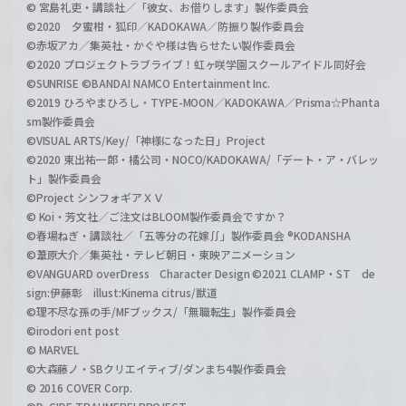
© 宮島礼吏・講談社／「彼女、お借りします」製作委員会
©2020 夕蜜柑・狐印／KADOKAWA／防振り製作委員会
©赤坂アカ／集英社・かぐや様は告らせたい製作委員会
©2020 プロジェクトラブライブ！虹ヶ咲学園スクールアイドル同好会
©SUNRISE ©BANDAI NAMCO Entertainment Inc.
©2019 ひろやまひろし・TYPE-MOON／KADOKAWA／Prisma☆Phanta
sm製作委員会
©VISUAL ARTS/Key/「神様になった日」Project
©2020 東出祐一郎・橘公司・NOCO/KADOKAWA/「デート・ア・バレッ
ト」製作委員会
©Project シンフォギアＸＶ
© Koi・芳文社／ご注文はBLOOM製作委員会ですか？
©春場ねぎ・講談社／「五等分の花嫁∬」製作委員会 ®KODANSHA
©葦原大介／集英社・テレビ朝日・東映アニメーション
©VANGUARD overDress Character Design ©2021 CLAMP・ST de
sign:伊藤彰 illust:Kinema citrus/獣道
©理不尽な孫の手/MFブックス/「無職転生」製作委員会
©irodori ent post
© MARVEL
©大森藤ノ・SBクリエイティブ/ダンまち4製作委員会
© 2016 COVER Corp.