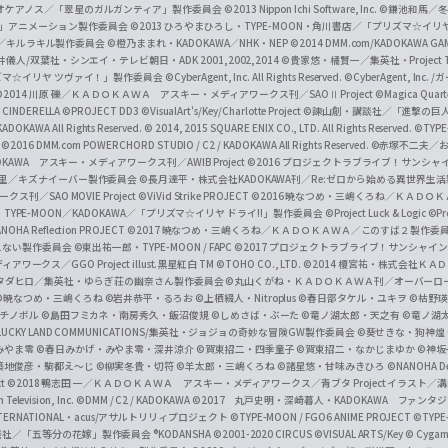
i
オケアノス／「翠星のガルガンティア」製作委員会
©2013 Nippon Ichi Software, Inc.
©鎌池和馬／冬川
イバー2」アニメーション製作委員会
©2013 ひろやまひろし・TYPE-MOON・角川書店／「プリズマ☆イ
c
ずき／キルラキル製作委員会
©橙乃ままれ・KADOKAWA／NHK・NEP
©2014 DMM.com/KADOKAWA GAMES
井儀人/双葉社・シンエイ・テレビ朝日・ADK 2001,2002,2014
©貴家悠・橘賢一／集英社・Project T
i
リズマ☆イリヤ ツヴァイ！」製作委員会
©CyberAgent, Inc. All Rights Reserved.
©CyberAgent, I
a
©2014 川原 礫／ＫＡＤＯＫＡＷＡ アスキー・メディアワークス刊／SAOⅡ Project
©Magica Quart
CINDERELLA ©PROJECT DD3
©VisualArt's/Key/Charlotte Project
©諫山創・講談社／「進撃の巨
l
DOKAWA All Rights Reserved.
© 2014, 2015 SQUARE ENIX CO., LTD. All Rights Reserved.
©TYPE
会
©2016 DMM.com POWERCHORD STUDIO / C2 / KADOKAWA All Rights Reserved.
©赤塚不二夫／
C
DOKAWA アスキー・メディアワークス刊／AWIB Project
©2016 プロジェクトラブライブ！サンシャイ
h
田麿里／キズナイーバー製作委員会
©長月達平・株式会社KADOKAWA刊／Re:ゼロから始める異世界生
／SAO MOVIE Project
©ViVid Strike PROJECT ©2016 暁なつめ・三嶋くろね／Ｋ
a
・TYPE-MOON／KADOKAWA／「プリズマ☆イリヤ ドライ!!」製作委員会
©Project Luck & Logic
©P
NOHA Reflection PROJECT
©2017 暁なつめ・三嶋くろね／ＫＡＤＯＫＡＷＡ／このすば２製作委
n
冴えない製作委員会
©東出祐一郎・TYPE-MOON / FAPC
©2017 プロジェクトラブライブ！サンシャイン!
n
クス／GGO Project illust.黒星紅白
TM ©TOHO CO., LTD.
©2014 榎宮祐・株式会社Ｋ
タダヒロ／集英社・ゆらぎ荘の幽奈さん製作委員会
©丸山くがね・ＫＡＤＯＫＡＷＡ刊／オーバーロ
e
©暁なつめ・三嶋くろね
©岩井恭平・るろお
©上栖綴人・Nitroplus
©春日部タケル・ユキヲ
©枯野瑛
グチノボル
©島田フミカネ・南房秀久・飯沼俊規
©しめさば・ぶーた
©竜ノ湖太郎・天之有
©竜ノ湖
l
LUCKY LAND COMMUNICATIONS/集英社・ジョジョの奇妙な冒険GW製作委員会
©葵せきな・狗神煌
みやま零 ©春日みかげ・みやま零・深井涼介
©賀東招二・四季童子
©賀東招二・なかじまゆか
©神坂
築地俊彦・駒都え～じ
©柳実冬貴・切符
©羊太郎・三嶋くろね
©諸星悠・甘味みきひろ
©NANOHA De
t
©2018 鴨志田 一／ＫＡＤＯＫＡＷＡ アスキー・メディアワークス／青ブタ Project イラスト／
Television, Inc.
©DMM / C2 / KADOKAWA
©2017 丸戸史明・深崎暮人・KADOKAWA ファン
INTERNATIONAL・acus/アサルトリリィプロジェクト
©TYPE-MOON / FGO6 ANIME PROJECT
©TYPE
社／「五等分の花嫁」製作委員会 ®KODANSHA
©2001-2020 CIRCUS
©VISUAL ARTS/Key
© Cygame