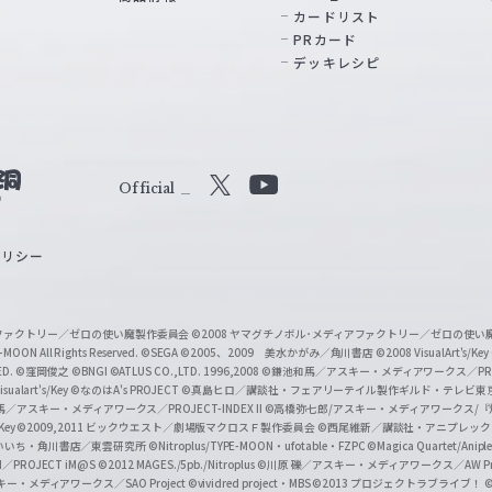
カードリスト
PRカード
デッキレシピ
Official
X
Y
o
ポリシー
u
T
u
ィアファクトリー／ゼロの使い魔製作委員会
©2008 ヤマグチノボル･メディアファクトリー／ゼロの使
b
MOON All Rights Reserved.
©SEGA
©2005、2009 美水かがみ／角川書店
©2008 VisualArt's/Key
ED.
©窪岡俊之
©BNGI
©ATLUS CO.,LTD. 1996,2008
©鎌池和馬／アスキー・メディアワークス／PROJE
e
sualart's/Key
©なのはA's PROJECT
©真島ヒロ／講談社・フェアリーテイル製作ギルド・テレビ東
／アスキー・メディアワークス／PROJECT-INDEX II
©高橋弥七郎/アスキー・メディアワークス/
O
/Key
©2009,2011 ビックウエスト／劇場版マクロスＦ製作委員会
©西尾維新／講談社・アニプレッ
f
いいち・角川書店／東雲研究所
©Nitroplus/TYPE-MOON・ufotable・FZPC
©Magica Quartet/Anip
I／PROJECT iM@S
©2012 MAGES./5pb./Nitroplus
©川原 礫／アスキー・メディアワークス／AW Pro
f
ー・メディアワークス／SAO Project
©vividred project・MBS ©2013 プロジェクトラブライブ！
©