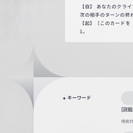
【自】 あなたのクラ
次の相手のターンの終わ
【起】［このカードを
1。
キーワード
[詳細
検索