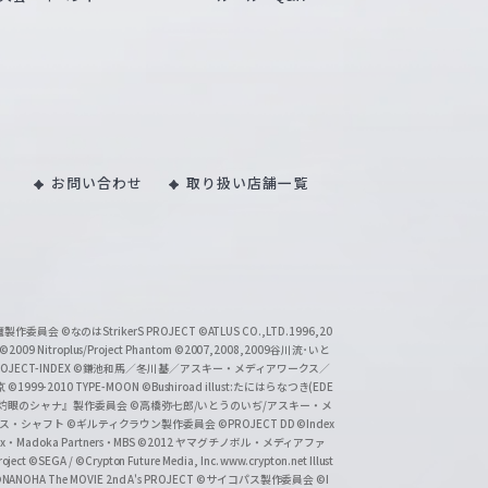
お問い合わせ
取り扱い店舗一覧
い魔製作委員会
©なのはStrikerS PROJECT
©ATLUS CO.,LTD.1996,20
©2009 Nitroplus/Project Phantom
©2007,2008,2009谷川流･いと
CT-INDEX
©鎌池和馬／冬川基／アスキー・メディアワークス／
京
©1999-2010 TYPE-MOON
©Bushiroad illust:たにはらなつき(EDE
『灼眼のシャナ』製作委員会
©高橋弥七郎/いとうのいぢ/アスキー・メ
クス・シャフト
©ギルティクラウン製作委員会
©PROJECT DD ©Index
lex・Madoka Partners・MBS
©2012 ヤマグチノボル・メディアファ
ject
©SEGA / ©Crypton Future Media, Inc. www.crypton.net Illust
NANOHA The MOVIE 2nd A's PROJECT
©サイコパス製作委員会
©I