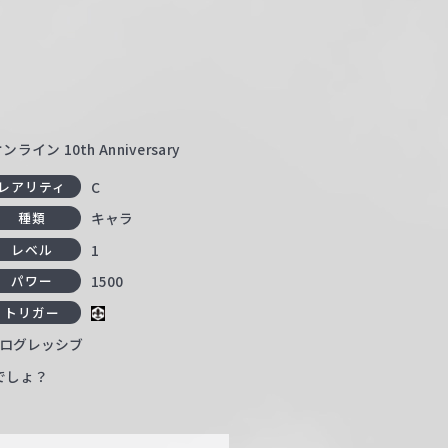
ン 10th Anniversary
C
レアリティ
キャラ
種類
1
レベル
1500
パワー
トリガー
・プログレッシブ
でしょ？