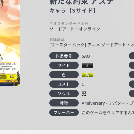
新たな約束 アスナ
キャラ【Sサイド】
ネオスタンダード区分
ソードアート・オンライン
収録商品
[ブースターパック] アニメ ソードアート・オンライ
SAO
作品番号
サイド
色
1
コスト
ソウル
Anniversary・アバター
特徴
このゲームをクリアするん
フレーバー