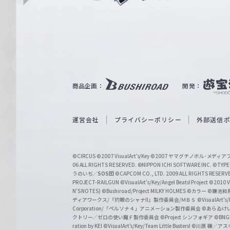
i
ュ
n
e
ヴ
ァ
ル
ツ
｜
商品企画：
開発：
W
e
i
運営会社
プライバシーポリシー
外部送信
ß
S
©CIRCUS
©2007 VisualArt's/Key
©2007 ヤマグチノボル･メデ
c
06 ALL RIGHTS RESERVED.
©NIPPON ICHI SOFTWARE INC. ©TYPE-
うのいぢ／
SOS団
©CAPCOM CO., LTD. 2009 ALL RIGHTS RESERV
h
PROJECT-RAILGUN
©VisualArt's/Key/Angel Beats! Project
©2010 Vi
w
N'S NOTES)
©Bushiroad/Project MILKY HOLMES
©カラー
©鎌池和馬
ディアワークス/『灼眼のシャナII』製作委員会/ＭＢＳ
©VisualArt's
a
Corporation/「ペルソナ４」アニメーション製作委員会
©あらゐけ
クトリー／ゼロの使い魔Ｆ製作委員会
©Project シンフォギア
©BNG
r
ration by KEI
©VisualArt's/Key/Team Little Busters!
©川原 礫／アスキ