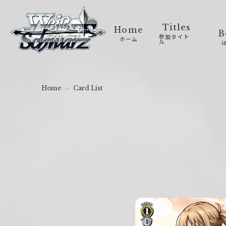
ヴ
ァ
Titles
Home
B
参加タイト
ホーム
イ
ル
ス
シ
ュ
Home
Card List
ヴ
ァ
ル
ツ
｜
W
e
i
ß
S