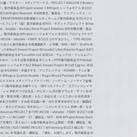
基／アスキー・メディアワークス／PROJECT-RAILGUN S
©sole;v
リヤ」製作委員会
©Project wooser 2
©Project シンフォギアＧ
©2013
 All Rights Reserved.
©古味直志／集英社・アニプレックス・シ
ERRAFORMARS
©劇場版ミルキィホームズ製作委員会
©2014 ひろ
nc. /ガールフレンド（仮）製作委員会
©FHO／ギガントプロジェクト
©Visu
et／Aniplex・Madoka Movie Project Rebellion
©矢吹健太朗・長谷
人」製作委員会
©Project シンフォギアＧＸ
©2015 プロジェクトラブ
-MOON・ufotable・FSNPC
©2015 ひろやまひろし・TYPE-MOON
おそ松さん製作委員会
©高橋留美子・小学館／NHK・NEP・ShoPro
©
ン!!
©BanG Dream! Project
©VisualArt's/Key/Rewrite Project
©ATL
活製作委員会
©&™Lucasfilm Ltd.
©SEGA／チェンクロ・フィルムパー
ＡＤＯＫＡＷＡ／このすば製作委員会
©ミルキィFFPN製作委員会
© Pokelab
roject シンフォギアAXZ
©BanG Dream! Project
©Craft Egg Inc.
©SE
員会
©GAINAX・中島かずき／アニプレックス・KONAMI・テレビ東
!
©Magica Quartet/Aniplex・Magia Record Partners
©Project Rev
ＡＤＯＫＡＷＡ メディアファクトリー刊／ノーゲーム・ノーライフ全権
ード2製作委員会
©蝸牛くも・SBクリエイティブ／ゴブリンスレイヤ
・ｕｅ ©気がつけば毛玉・かにビーム
©久慈マサムネ・平つくね
©
太郎・焦茶
©竜ノ湖太郎・ももこ
©谷川流・いとうのいぢ
©月夜涙・
©あざの耕平・すみ兵 ©石踏一榮・みやま零
©井中だちま・飯田ぽ
一・あらいずみるい
©木村心一・こぶいち むりりん
©榊一郎・なま
tonation PROJECT
©TYPE-MOON・ufotable・FSNPC
©2017 川原
溝口ケージ
©CLAMP・ST／講談社・NEP・NHK
©Project Revue Starli
タジア文庫刊／冴えない♭な製作委員会
©川上泰樹・伏瀬・講談社／転
-MOON / FGO7 ANIME PROJECT
©Frontwing
©2013 橘公司・つな
s, Inc.
© 宮島礼吏・講談社／「彼女、お借りします」製作委員会
©