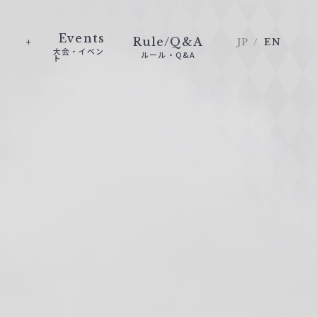
Events
Rule/Q&A
JP
EN
大会・イベン
ルール・Q&A
ト