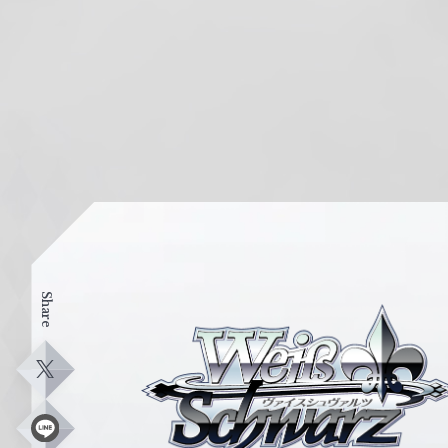
Share
ヴ
ァ
イ
X
ス
シ
L