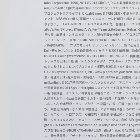
z
ndex Corporation 1996,2011
©2013 CIRCUS/D.C.III製作委員会
©
iola／Progetto 幻影太陽
©Index Corporation/「デビルサバ
プロジェクトラブライブ！
©KLabGames
© TRIGGER・中島か
ャフト・MBS
©臼井儀人/双葉社・シンエイ・テレビ朝日・ADK
©臼
やまひろし・TYPE-MOON／ＫＡＤＯＫＡＷＡ 角川書店刊／「プ
alArt's/Key/SProject
©VisualArt's/Key/Team Little Busters! Refrain
見沙貴／集英社・とらぶるダークネス製作委員会
©BNEI／PROJECT 
ライブ！ムービー
©2015 DMM.com POWERCHORD STUDIO / C2 / KA
／KADOKAWA／「プリズマ☆イリヤ ツヴァイ ヘルツ！」製作委員
Koi・芳文社／ご注文は製作委員会ですか？？
©2015 川原 礫／KA
US ©SEGA All rights reserved.
©2015 CIRCUS
©TRIGGER・岡
トナーズ
©2016 川原 礫／ＫＡＤＯＫＡＷＡ アスキー・メディアワークス刊
o, Inc. ©けものフレンズプロジェクト/KFPA
©2016 ひろやまひろし
GA／ ©Crypton Future Media, INC. www.piapro.net
©NA
京・電通
©2015丸戸史明・深崎暮人・KADOKAWA 富士見書房／
ue Starlight
©2017 時雨沢恵一／ＫＡＤＯＫＡＷＡ アスキー・メディアワー
代理委員会
©2011 5pb.／Nitroplus 未来ガジェット研究所
©ミウラ
ー製作委員会 イラスト／神奈月昇
©暁なつめ・カカオ・ランタン
久慈マサムネ・Hisasi
©島田フミカネ・築地俊彦・月並甲介・ヤマ
しおこんぶ
©水野良・グループSNE・出渕裕・左
©三田誠・pako
©
ち。
©恵比須清司・ぎん太郎
©鏡貴也・とよた瑣織
©春日みかげ・
にくＡＴＫ（ニトロプラス）
©細音啓・猫鍋蒼
©橘公司・つなこ
©
礫／ＫＡＤＯＫＡＷＡ アスキー・メディアワークス／SAO-A Projec
ght
© 2021 Ateam Entertainment Inc.
©Tokyo Broadcasting System 
スラ製作委員会 ©REKI KAWAHARA 2019 illust：abec
©AZONE 
こ／富士見書房／「デート･ア･ライブ」製作委員会
©春場ねぎ・講談