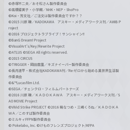
©赤塚不二夫／おそ松さん製作委員会
©高橋留美子・小学館／NHK・NEP・ShoPro
©Koi・芳文社／ご注文は製作委員会ですか？？
©2015 川原 礫／KADOKAWA アスキー・メディアワークス刊／AWIB P
roject
©2016 プロジェクトラブライブ！サンシャイン!!
©BanG Dream! Project
©VisualArt's/Key/Rewrite Project
©ATLUS ©SEGA All rights reserved.
©2015 CIRCUS
©TRIGGER・岡田麿里／キズナイーバー製作委員会
©長月達平・株式会社KADOKAWA刊／Re:ゼロから始める異世界生活製
作委員会
©&™Lucasfilm Ltd.
©SEGA／チェンクロ・フィルムパートナーズ
©2016 川原 礫／ＫＡＤＯＫＡＷＡ アスキー・メディアワークス刊／S
AO MOVIE Project
©ViVid Strike PROJECT ©2016 暁なつめ・三嶋くろね／ＫＡＤＯＫＡ
ＷＡ／このすば製作委員会
©ミルキィFFPN製作委員会
© Pokelabo, Inc. ©けものフレンズプロジェクト/KFPA