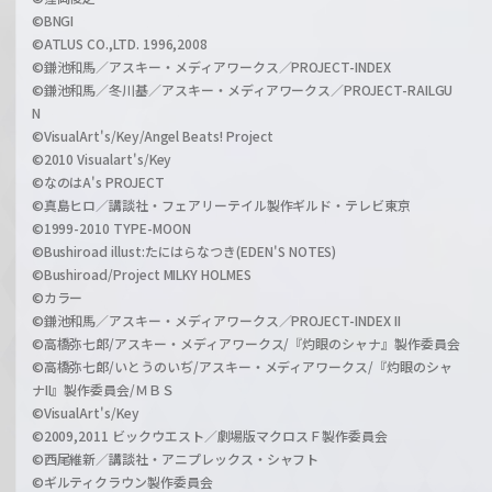
©BNGI
©ATLUS CO.,LTD. 1996,2008
©鎌池和馬／アスキー・メディアワークス／PROJECT-INDEX
©鎌池和馬／冬川基／アスキー・メディアワークス／PROJECT-RAILGU
N
©VisualArt's/Key/Angel Beats! Project
©2010 Visualart's/Key
©なのはA's PROJECT
©真島ヒロ／講談社・フェアリーテイル製作ギルド・テレビ東京
©1999-2010 TYPE-MOON
©Bushiroad illust:たにはらなつき(EDEN'S NOTES)
©Bushiroad/Project MILKY HOLMES
©カラー
©鎌池和馬／アスキー・メディアワークス／PROJECT-INDEX II
©高橋弥七郎/アスキー・メディアワークス/『灼眼のシャナ』製作委員会
©高橋弥七郎/いとうのいぢ/アスキー・メディアワークス/『灼眼のシャ
ナII』製作委員会/ＭＢＳ
©VisualArt's/Key
©2009,2011 ビックウエスト／劇場版マクロスＦ製作委員会
©西尾維新／講談社・アニプレックス・シャフト
©ギルティクラウン製作委員会