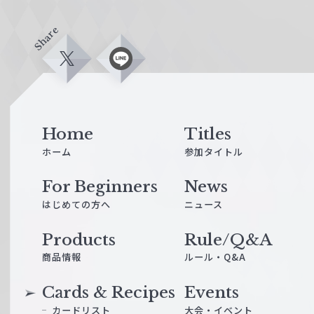
Share
X
L
i
n
e
Home
Titles
ホーム
参加タイトル
For Beginners
News
はじめての方へ
ニュース
Products
Rule/Q&A
商品情報
ルール・Q&A
Cards & Recipes
Events
カードリスト
大会・イベント