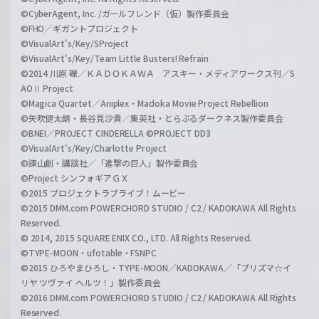
©CyberAgent, Inc. /ガールフレンド（仮）製作委員会
©FHO／ギガントプロジェクト
©VisualArt's/Key/SProject
©VisualArt's/Key/Team Little Busters! Refrain
©2014 川原 礫／ＫＡＤＯＫＡＷＡ アスキー・メディアワークス刊／S
AOⅡ Project
©Magica Quartet／Aniplex・Madoka Movie Project Rebellion
©矢吹健太朗・長谷見沙貴／集英社・とらぶるダークネス製作委員会
©BNEI／PROJECT CINDERELLA ©PROJECT DD3
©VisualArt's/Key/Charlotte Project
©諫山創・講談社／「進撃の巨人」製作委員会
©Project シンフォギアＧＸ
©2015 プロジェクトラブライブ！ムービー
©2015 DMM.com POWERCHORD STUDIO / C2 / KADOKAWA All Rights
Reserved.
© 2014, 2015 SQUARE ENIX CO., LTD. All Rights Reserved.
©TYPE-MOON・ufotable・FSNPC
©2015 ひろやまひろし・TYPE-MOON／KADOKAWA／「プリズマ☆イ
リヤ ツヴァイ ヘルツ！」製作委員会
©2016 DMM.com POWERCHORD STUDIO / C2 / KADOKAWA All Rights
Reserved.