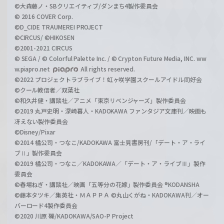
©大森藤ノ・SBクリエイティブ/ダンまち4製作委員会
© 2016 COVER Corp.
©D_CIDE TRAUMEREI PROJECT
©CIRCUS/ ©HIKOSEN
©2001-2021 CIRCUS
© SEGA / © Colorful Palette Inc. / © Crypton Future Media, INC. ww
w.piapro.net
All rights reserved.
©2022 プロジェクトラブライブ！虹ヶ咲学園スクールアイドル同好会
©クール教信者／双葉社
©和久井健・講談社／アニメ「東京リベンジャーズ」製作委員会
©2019 丸戸史明・深崎暮人・KADOKAWA ファンタジア文庫刊／映画も
冴えない製作委員会
©Disney/Pixar
©2014 橘公司・つなこ/KADOKAWA 富士見書房刊/「デート・ア・ライ
ブⅡ」製作委員会
©2019 橘公司・つなこ／KADOKAWA／「デート・ア・ライブⅢ」製作
委員会
©春場ねぎ・講談社／映画「五等分の花嫁」製作委員会 ®KODANSHA
©藤本タツキ／集英社・ＭＡＰＰＡ ©丸山くがね・KADOKAWA刊／オー
バーロード4製作委員会
©2020 川原 礫/KADOKAWA/SAO-P Project