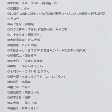
©水野良・グループSNE・出渕裕・左
©三田誠・pako
©LUCKY LAND COMMUNICATIONS/集英社・ジョジョの奇妙な冒険GW製
作委員会
©葵せきな・狗神煌
©あざの耕平・すみ兵 ©石踏一榮・みやま零
©井中だちま・飯田ぽち。
©恵比須清司・ぎん太郎
©鏡貴也・とよた瑣織
©春日みかげ・みやま零 ©春日みかげ・みやま零・深井涼介
©賀東招二・四季童子
©賀東招二・なかじまゆか
©神坂一・あらいずみるい
©木村心一・こぶいち むりりん
©榊一郎・なまにくＡＴＫ（ニトロプラス）
©細音啓・猫鍋蒼
©橘公司・つなこ
©築地俊彦・駒都え～じ
©柳実冬貴・切符
©羊太郎・三嶋くろね
©諸星悠・甘味みきひろ