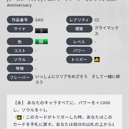
Anniversary
SAO
CC
作品番号
レアリティ
クライマック
サイド
種類
ス
-
色
レベル
-
-
コスト
パワー
-
ソウル
トリガー
-
特徴
いっしょにクリアをめざそう そして一緒に帰
フレーバー
ろう
【永】 あなたのキャラすべてに、パワーを＋1000
し、ソウルを＋1。
（
：このカードがトリガーした時、あなたはこの
カードを手札に戻す。あなたは自分の山札の上から1