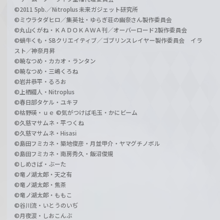
©2011 5pb.／Nitroplus 未来ガジェット研究所
©ミウラタダヒロ／集英社・ゆらぎ荘の幽奈さん製作委員会
©丸山くがね・ＫＡＤＯＫＡＷＡ刊／オーバーロード2製作委員会
©蝸牛くも・SBクリエイティブ／ゴブリンスレイヤー製作委員会 イラ
スト／神奈月昇
©暁なつめ・カカオ・ランタン
©暁なつめ・三嶋くろね
©岩井恭平・るろお
©上栖綴人・Nitroplus
©春日部タケル・ユキヲ
©枯野瑛・ｕｅ ©気がつけば毛玉・かにビーム
©久慈マサムネ・平つくね
©久慈マサムネ・Hisasi
©島田フミカネ・築地俊彦・月並甲介・ヤマグチノボル
©島田フミカネ・南房秀久・飯沼俊規
©しめさば・ぶーた
©竜ノ湖太郎・天之有
©竜ノ湖太郎・焦茶
©竜ノ湖太郎・ももこ
©谷川流・いとうのいぢ
©月夜涙・しおこんぶ