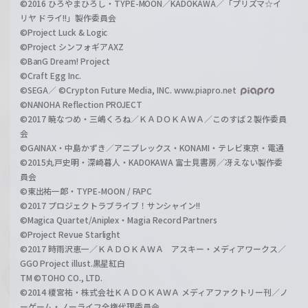
©2016 ひろやまひろし・TYPE-MOON／KADOKAWA／「プリズマ☆イ
リヤ ドライ!!」製作委員会
©Project Luck & Logic
©Project シンフォギアAXZ
©BanG Dream! Project
©Craft Egg Inc.
©SEGA／ ©Crypton Future Media, INC. www.piapro.net
©NANOHA Reflection PROJECT
©2017 暁なつめ・三嶋くろね／ＫＡＤＯＫＡＷＡ／このすば２製作委員
会
©GAINAX・中島かずき／アニプレックス・KONAMI・テレビ東京・電通
©2015丸戸史明・深崎暮人・KADOKAWA 富士見書房／冴えない製作委
員会
©東出祐一郎・TYPE-MOON / FAPC
©2017 プロジェクトラブライブ！サンシャイン!!
©Magica Quartet/Aniplex・Magia Record Partners
©Project Revue Starlight
©2017 時雨沢恵一／ＫＡＤＯＫＡＷＡ アスキー・メディアワークス／
GGO Project illust.黒星紅白
TM ©TOHO CO., LTD.
©2014 榎宮祐・株式会社ＫＡＤＯＫＡＷＡ メディアファクトリー刊／ノ
ーゲーム・ノーライフ全権代理委員会