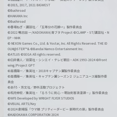
©2015, 2017, 2021 BIGWEST
©Bushiroad
©HAKAMA Inc
©Bushiroad
©春場ねぎ・講談社／「五等分の花嫁∽」製作委員会
©2022 鴨志田 一/KADOKAWA/青ブタ Project ©CLAMP・ST/講談社・N
EP・NHK
© NEXON Games Co., Ltd. & Yostar, Inc. All Rights Reserved. THE ID
OLM@STER™& ©Bandai Namco Entertainment Inc.
©ATLUS ©SEGA All rights reserved.
©臼井儀人／双葉社・シンエイ・テレビ朝日・ADK 1993-2024 ©Front
wing/Project GPT
©高橋陽一／集英社・2018キャプテン翼製作委員会
©高橋陽一／集英社・キャプテン翼シーズン２ ジュニアユース編製作委
員会
©あfろ・芳文社／野外活動プロジェクト
©和月伸宏／集英社・「るろうに剣心 －明治剣客浪漫譚－」製作委員会
©WFS Developed by WRIGHT FLYER STUDIOS
©VISUAL ARTS/Key
©2024 劇場版「ウマ娘 プリティーダービー 新時代の扉」製作委員会
©KADOKAWA CORPORATION 2024