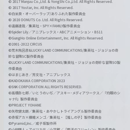
© 2017 Manjuu Co.,Ltd. & YongShi Co.,Ltd. All Rights Reserved.
© 2017 Yostar, Inc. All Rights Reserved.
©白米良・オーバーラップ/ありふれた製作委員会
© 2020 DONUTS Co. Ltd. All Rights Reserved.
©遠藤達哉／集英社・SPY×FAMILY製作委員会
©Spider Lily／アニプレックス・ABCアニメーション・BS11
©GungHo Online Entertainment, Inc. All Rights Reserved.
©2001-2022 CIRCUS
©荒木飛呂彦&LUCKY LAND COMMUNICATIONS/集英社・ジョジョの奇
妙な冒険SC製作委員会
©LUCKY LAND COMMUNICATIONS/集英社・ジョジョの奇妙な冒険SO製
作委員会
©はまじあき／芳文社・アニプレックス
©KADOKAWA CORPORATION 2023
©SNK CORPORATION ALL RIGHTS RESERVED.
©高橋弥七郎／いとうのいぢ／アスキー･メディアワークス／『灼眼のシ
ャナF』製作委員会
©PROJECT YOHANE
©矢吹健太朗／集英社・あやかしトライアングル製作委員会
©赤坂アカ×横槍メンゴ／集英社・【推しの子】製作委員会
©Pyramid,Inc.／成子坂製作所
©山田鐘人・アベツカサ／小学館／「葬送のフリーレン」製作委員会