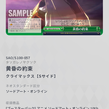
w
a
r
z
SAO/S100-057
タソガレノヤクソク
黄昏の約束
クライマックス【Sサイド】
ネオスタンダード区分
ソードアート・オンライン
収録商品
[ブースターパック] アニメ ソードアート・オンライン 10th