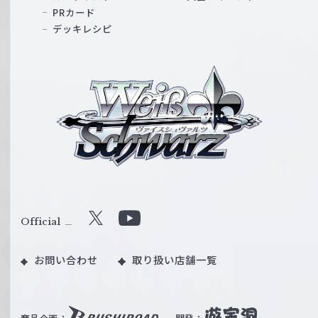
PRカード
デッキレシピ
ヴ
ァ
イ
ス
シ
ュ
ヴ
ァ
ル
Official
X
Y
ツ
o
｜
お問い合わせ
取り扱い店舗一覧
u
W
T
e
u
i
b