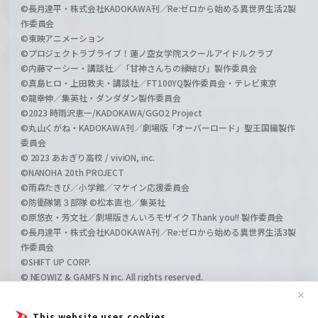
©長月達平・株式会社KADOKAWA刊／Re:ゼロから始める異世界生活2製
作委員会
©東映アニメーション
©プロジェクトラブライブ！蓮ノ空女学院スクールアイドルクラブ
©内藤マーシー・講談社／「甘神さんちの縁結び」製作委員会
©真島ヒロ・上田敦夫・講談社／FT100YQ製作委員会・テレビ東京
©龍幸伸／集英社・ダンダダン製作委員会
©2023 時雨沢恵一/KADOKAWA/GGO2 Project
©丸山くがね・KADOKAWA刊／劇場版「オーバーロード」聖王国編製作
委員会
© 2023 あおぎり高校 / viviON, inc.
©NANOHA 20th PROJECT
©雨森たきび／小学館／マケイン応援委員会
©防衛隊第３部隊 ©松本直也／集英社
©原悠衣・芳文社／劇場版きんいろモザイク Thank you!! 製作委員会
©長月達平・株式会社KADOKAWA刊／Re:ゼロから始める異世界生活3製
作委員会
©SHIFT UP CORP.
© NEOWIZ & GAMFS N inc. All rights reserved.
©ATLUS. ©SEGA.
✕
©GIRLS und PANZER Projekt
This website uses cookies