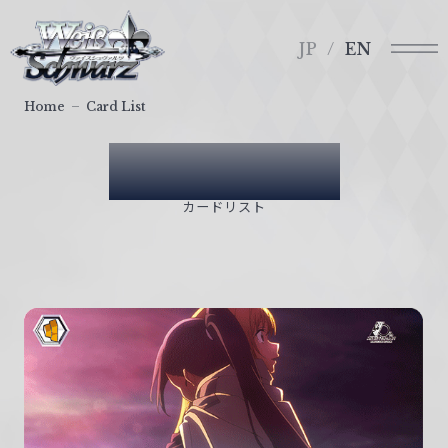
メ
ヴ
ニ
ァ
JP
EN
ュ
イ
ー
ス
Home
Card List
シ
ュ
Card List
ヴ
ァ
カードリスト
ル
ツ
｜
W
e
i
ß
S
c
h