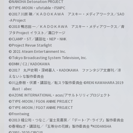
©NANOHA Detonation PROJECT
©TYPE-MOON・ufotable・FSNPC
©2017 川原 礫／ＫＡＤＯＫＡＷＡ アスキー・メディアワークス／SAO
-A Project
©2018 鴨志田 一／ＫＡＤＯＫＡＷＡ アスキー・メディアワークス／青
ブタ Project イラスト／溝口ケージ
©CLAMP・ST／講談社・NEP・NHK
©Project Revue Starlight
© 2021 Ateam Entertainment Inc.
©Tokyo Broadcasting System Television, Inc.
©DMM / C2 / KADOKAWA
©2017 丸戸史明・深崎暮人・KADOKAWA ファンタジア文庫刊／冴
えない♭な製作委員会
©川上泰樹・伏瀬・講談社／転スラ製作委員会 ©REKI KAWAHARA 2019
illust：abec
©AZONE INTERNATIONAL・acus/アサルトリリィプロジェクト
©TYPE-MOON / FGO6 ANIME PROJECT
©TYPE-MOON / FGO7 ANIME PROJECT
©Frontwing
©2013 橘公司・つなこ／富士見書房／「デート･ア･ライブ」製作委員会
©春場ねぎ・講談社／「五等分の花嫁」製作委員会 ®KODANSHA
©2001-2020 CIRCUS