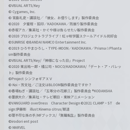
©VISUAL ARTS/Key
© Cygames, Inc.
© 宮島礼吏・講談社／「彼女、お借りします」製作委員会
©2020 夕蜜柑・狐印／KADOKAWA／防振り製作委員会
©赤坂アカ／集英社・かぐや様は告らせたい製作委員会
©2020 プロジェクトラブライブ！虹ヶ咲学園スクールアイドル同好会
©SUNRISE ©BANDAI NAMCO Entertainment Inc.
©2019 ひろやまひろし・TYPE-MOON／KADOKAWA／Prisma☆Phanta
sm製作委員会
©VISUAL ARTS/Key/「神様になった日」Project
©2020 東出祐一郎・橘公司・NOCO/KADOKAWA/「デート・ア・バレッ
ト」製作委員会
©Project シンフォギアＸＶ
© Koi・芳文社／ご注文はBLOOM製作委員会ですか？
©春場ねぎ・講談社／「五等分の花嫁∬」製作委員会 ®KODANSHA
©葦原大介／集英社・テレビ朝日・東映アニメーション
©VANGUARD overDress Character Design ©2021 CLAMP・ST de
sign:伊藤彰 illust:Kinema citrus/獣道
©理不尽な孫の手/MFブックス/「無職転生」製作委員会
©irodori ent post
© MARVEL