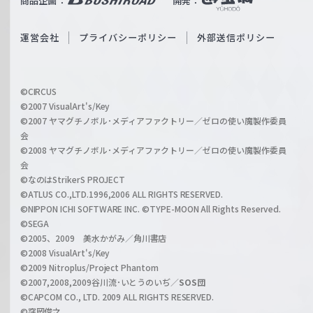
商品企画：
開発：
ß
e
S
O
運営会社
プライバシーポリシー
外部送信ポリシー
c
f
h
f
w
i
a
©CIRCUS
c
©2007 VisualArt's/Key
r
i
©2007 ヤマグチノボル･メディアファクトリー／ゼロの使い魔製作委員
z
会
a
©2008 ヤマグチノボル･メディアファクトリー／ゼロの使い魔製作委員
l
会
C
©なのはStrikerS PROJECT
h
©ATLUS CO.,LTD.1996,2006 ALL RIGHTS RESERVED.
a
©NIPPON ICHI SOFTWARE INC. ©TYPE-MOON All Rights Reserved.
n
©SEGA
©2005、2009 美水かがみ／角川書店
n
©2008 VisualArt's/Key
e
©2009 Nitroplus/Project Phantom
l
©2007,2008,2009谷川流･いとうのいぢ／
SOS団
©CAPCOM CO., LTD. 2009 ALL RIGHTS RESERVED.
©窪岡俊之