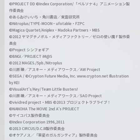
©PROJECT DD ©Index Corporation/「ペルソナ４」アニメーション製
作委員会
©あらゐけいいち・角川書店／東雲研究所
©Nitroplus/TYPE-MOON・ufotable・FZPC
©Magica Quartet/Aniplex・Madoka Partners・MBS
©2012 ヤマグチノボル・メディアファクトリー／ゼロの使い魔Ｆ製作委
員会
©Project シンフォギア
©BNGI／PROJECT iM@S
©2012 MAGES./5pb./Nitroplus
©川原 礫／アスキー・メディアワークス／AW Project
©SEGA / ©Crypton Future Media, Inc. www.crypton.net Illustration
by KEI
©VisualArt's/Key/Team Little Busters!
©川原 礫／アスキー・メディアワークス／SAO Project
©vividred project・MBS ©2013 プロジェクトラブライブ！
©NANOHA The MOVIE 2nd A's PROJECT
©サイコパス製作委員会
©Index Corporation 1996,2011
©2013 CIRCUS/D.C.III製作委員会
©オケアノス／「翠星のガルガンティア」製作委員会