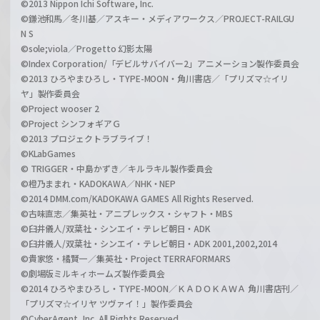
©2013 Nippon Ichi Software, Inc.
©鎌池和馬／冬川基／アスキー・メディアワークス／PROJECT-RAILGU
N S
©sole;viola／Progetto 幻影太陽
©Index Corporation/「デビルサバイバー2」アニメーション製作委員会
©2013 ひろやまひろし・TYPE-MOON・角川書店／「プリズマ☆イリ
ヤ」製作委員会
©Project wooser 2
©Project シンフォギアＧ
©2013 プロジェクトラブライブ！
©KLabGames
© TRIGGER・中島かずき／キルラキル製作委員会
©橙乃ままれ・KADOKAWA／NHK・NEP
©2014 DMM.com/KADOKAWA GAMES All Rights Reserved.
©古味直志／集英社・アニプレックス・シャフト・MBS
©臼井儀人/双葉社・シンエイ・テレビ朝日・ADK
©臼井儀人/双葉社・シンエイ・テレビ朝日・ADK 2001,2002,2014
©貴家悠・橘賢一／集英社・Project TERRAFORMARS
©劇場版ミルキィホームズ製作委員会
©2014 ひろやまひろし・TYPE-MOON／ＫＡＤＯＫＡＷＡ 角川書店刊／
「プリズマ☆イリヤ ツヴァイ！」製作委員会
©CyberAgent, Inc. All Rights Reserved.