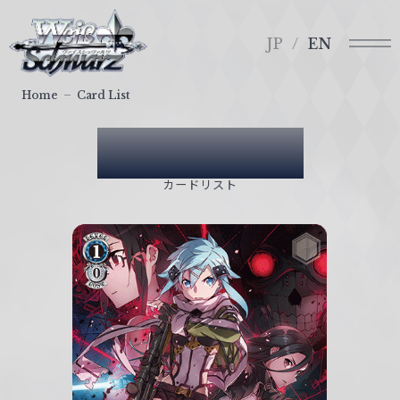
メ
ヴ
ニ
ァ
JP
EN
ュ
イ
ー
ス
Home
Card List
シ
ュ
Card List
ヴ
ァ
カードリスト
ル
ツ
｜
W
e
i
ß
S
c
h