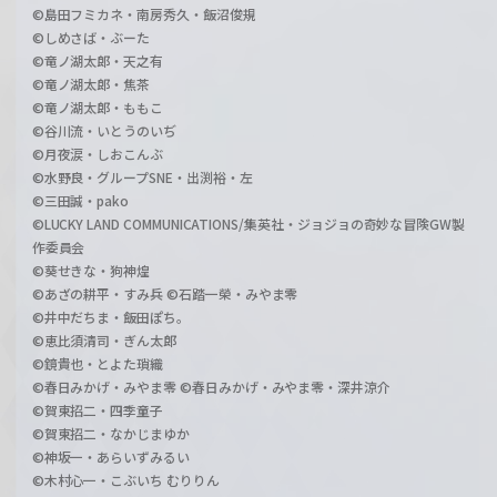
©島田フミカネ・南房秀久・飯沼俊規
©しめさば・ぶーた
©竜ノ湖太郎・天之有
©竜ノ湖太郎・焦茶
©竜ノ湖太郎・ももこ
©谷川流・いとうのいぢ
©月夜涙・しおこんぶ
©水野良・グループSNE・出渕裕・左
©三田誠・pako
©LUCKY LAND COMMUNICATIONS/集英社・ジョジョの奇妙な冒険GW製
作委員会
©葵せきな・狗神煌
©あざの耕平・すみ兵 ©石踏一榮・みやま零
©井中だちま・飯田ぽち。
©恵比須清司・ぎん太郎
©鏡貴也・とよた瑣織
©春日みかげ・みやま零 ©春日みかげ・みやま零・深井涼介
©賀東招二・四季童子
©賀東招二・なかじまゆか
©神坂一・あらいずみるい
©木村心一・こぶいち むりりん