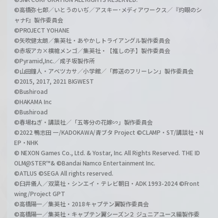
©高橋弥七郎／いとうのいぢ／アスキー･メディアワークス／『灼眼のシ
ャナF』製作委員会
©PROJECT YOHANE
©矢吹健太朗／集英社・あやかしトライアングル製作委員会
©赤坂アカ×横槍メンゴ／集英社・【推しの子】製作委員会
©Pyramid,Inc.／成子坂製作所
©山田鐘人・アベツカサ／小学館／「葬送のフリーレン」製作委員会
©2015, 2017, 2021 BIGWEST
©Bushiroad
©HAKAMA Inc
©Bushiroad
©春場ねぎ・講談社／「五等分の花嫁∽」製作委員会
©2022 鴨志田 一/KADOKAWA/青ブタ Project ©CLAMP・ST/講談社・N
EP・NHK
© NEXON Games Co., Ltd. & Yostar, Inc. All Rights Reserved. THE ID
OLM@STER™& ©Bandai Namco Entertainment Inc.
©ATLUS ©SEGA All rights reserved.
©臼井儀人／双葉社・シンエイ・テレビ朝日・ADK 1993-2024 ©Front
wing/Project GPT
©高橋陽一／集英社・2018キャプテン翼製作委員会
©高橋陽一／集英社・キャプテン翼シーズン２ ジュニアユース編製作委