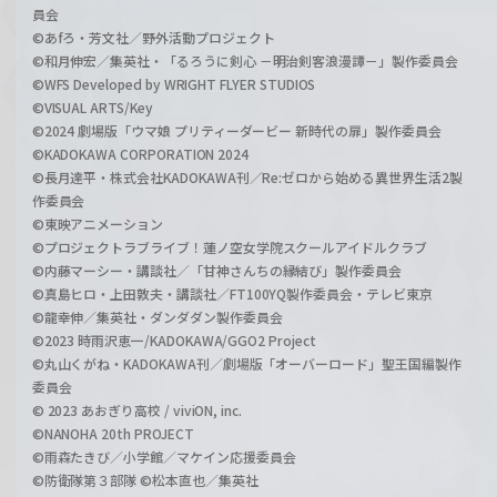
員会
©あfろ・芳文社／野外活動プロジェクト
©和月伸宏／集英社・「るろうに剣心 －明治剣客浪漫譚－」製作委員会
©WFS Developed by WRIGHT FLYER STUDIOS
©VISUAL ARTS/Key
©2024 劇場版「ウマ娘 プリティーダービー 新時代の扉」製作委員会
©KADOKAWA CORPORATION 2024
©長月達平・株式会社KADOKAWA刊／Re:ゼロから始める異世界生活2製
作委員会
©東映アニメーション
©プロジェクトラブライブ！蓮ノ空女学院スクールアイドルクラブ
©内藤マーシー・講談社／「甘神さんちの縁結び」製作委員会
©真島ヒロ・上田敦夫・講談社／FT100YQ製作委員会・テレビ東京
©龍幸伸／集英社・ダンダダン製作委員会
©2023 時雨沢恵一/KADOKAWA/GGO2 Project
©丸山くがね・KADOKAWA刊／劇場版「オーバーロード」聖王国編製作
委員会
© 2023 あおぎり高校 / viviON, inc.
©NANOHA 20th PROJECT
©雨森たきび／小学館／マケイン応援委員会
©防衛隊第３部隊 ©松本直也／集英社