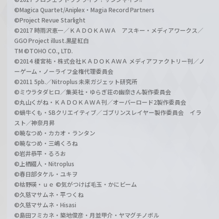
©Magica Quartet/Aniplex・Magia Record Partners
©Project Revue Starlight
©2017 時雨沢恵一／ＫＡＤＯＫＡＷＡ アスキー・メディアワークス／
GGO Project illust.黒星紅白
TM ©TOHO CO., LTD.
©2014 榎宮祐・株式会社ＫＡＤＯＫＡＷＡ メディアファクトリー刊／ノ
ーゲーム・ノーライフ全権代理委員会
©2011 5pb.／Nitroplus 未来ガジェット研究所
©ミウラタダヒロ／集英社・ゆらぎ荘の幽奈さん製作委員会
©丸山くがね・ＫＡＤＯＫＡＷＡ刊／オーバーロード2製作委員会
©蝸牛くも・SBクリエイティブ／ゴブリンスレイヤー製作委員会 イラ
スト／神奈月昇
©暁なつめ・カカオ・ランタン
©暁なつめ・三嶋くろね
©岩井恭平・るろお
©上栖綴人・Nitroplus
©春日部タケル・ユキヲ
©枯野瑛・ｕｅ ©気がつけば毛玉・かにビーム
©久慈マサムネ・平つくね
©久慈マサムネ・Hisasi
©島田フミカネ・築地俊彦・月並甲介・ヤマグチノボル