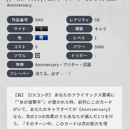
Anniversary
SAO
SR
作品番号
レアリティ
キャラ
サイド
種類
1
色
レベル
0
5000
コスト
パワー
-
ソウル
トリガー
Anniversary・アバター・武器
特徴
当てる。必ず……！
フレーバー
【自】【CXコンボ】 あなたのクライマックス置場に
「“氷の狙撃手”」が置かれた時、前列にこのカード
がいて、あなたのキャラすべてが《Anniversary》
なら、次の2つの効果のうちあなたが選んだ1つを行
う。『そのターン中、このカードは次の能力を得