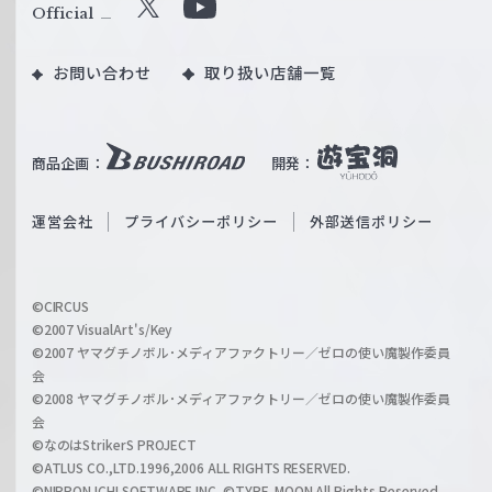
ル
Official
X
Y
ツ
o
｜
お問い合わせ
取り扱い店舗一覧
u
W
T
e
u
i
b
商品企画：
開発：
ß
e
S
O
運営会社
プライバシーポリシー
外部送信ポリシー
c
f
h
f
w
i
a
©CIRCUS
c
©2007 VisualArt's/Key
r
i
©2007 ヤマグチノボル･メディアファクトリー／ゼロの使い魔製作委員
z
会
a
©2008 ヤマグチノボル･メディアファクトリー／ゼロの使い魔製作委員
l
会
C
©なのはStrikerS PROJECT
h
©ATLUS CO.,LTD.1996,2006 ALL RIGHTS RESERVED.
a
©NIPPON ICHI SOFTWARE INC. ©TYPE-MOON All Rights Reserved.