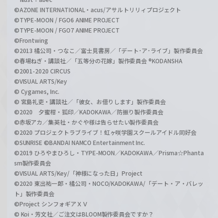
©AZONE INTERNATIONAL・acus/アサルトリリィプロジェクト
©TYPE-MOON / FGO6 ANIME PROJECT
©TYPE-MOON / FGO7 ANIME PROJECT
©Frontwing
©2013 橘公司・つなこ／富士見書房／「デート･ア･ライブ」製作委員会
©春場ねぎ・講談社／「五等分の花嫁」製作委員会 ®KODANSHA
©2001-2020 CIRCUS
©VISUAL ARTS/Key
© Cygames, Inc.
© 宮島礼吏・講談社／「彼女、お借りします」製作委員会
©2020 夕蜜柑・狐印／KADOKAWA／防振り製作委員会
©赤坂アカ／集英社・かぐや様は告らせたい製作委員会
©2020 プロジェクトラブライブ！虹ヶ咲学園スクールアイドル同好会
©SUNRISE ©BANDAI NAMCO Entertainment Inc.
©2019 ひろやまひろし・TYPE-MOON／KADOKAWA／Prisma☆Phanta
sm製作委員会
©VISUAL ARTS/Key/「神様になった日」Project
©2020 東出祐一郎・橘公司・NOCO/KADOKAWA/「デート・ア・バレッ
ト」製作委員会
©Project シンフォギアＸＶ
© Koi・芳文社／ご注文はBLOOM製作委員会ですか？