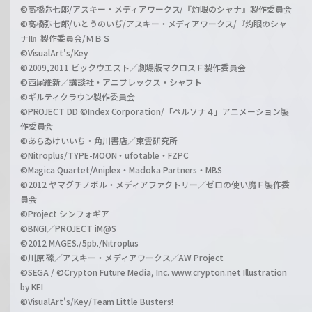
©高橋弥七郎/アスキー・メディアワークス/『灼眼のシャナ』製作委員会
©高橋弥七郎/いとうのいぢ/アスキー・メディアワークス/『灼眼のシャ
ナII』製作委員会/ＭＢＳ
©VisualArt's/Key
©2009,2011 ビックウエスト／劇場版マクロスＦ製作委員会
©西尾維新／講談社・アニプレックス・シャフト
©ギルティクラウン製作委員会
©PROJECT DD ©Index Corporation/「ペルソナ４」アニメーション製
作委員会
©あらゐけいいち・角川書店／東雲研究所
©Nitroplus/TYPE-MOON・ufotable・FZPC
©Magica Quartet/Aniplex・Madoka Partners・MBS
©2012 ヤマグチノボル・メディアファクトリー／ゼロの使い魔Ｆ製作委
員会
©Project シンフォギア
©BNGI／PROJECT iM@S
©2012 MAGES./5pb./Nitroplus
©川原 礫／アスキー・メディアワークス／AW Project
©SEGA / ©Crypton Future Media, Inc. www.crypton.net Illustration
by KEI
©VisualArt's/Key/Team Little Busters!