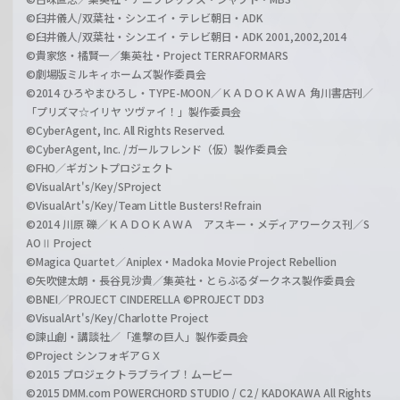
©臼井儀人/双葉社・シンエイ・テレビ朝日・ADK
©臼井儀人/双葉社・シンエイ・テレビ朝日・ADK 2001,2002,2014
©貴家悠・橘賢一／集英社・Project TERRAFORMARS
©劇場版ミルキィホームズ製作委員会
©2014 ひろやまひろし・TYPE-MOON／ＫＡＤＯＫＡＷＡ 角川書店刊／
「プリズマ☆イリヤ ツヴァイ！」製作委員会
©CyberAgent, Inc. All Rights Reserved.
©CyberAgent, Inc. /ガールフレンド（仮）製作委員会
©FHO／ギガントプロジェクト
©VisualArt's/Key/SProject
©VisualArt's/Key/Team Little Busters! Refrain
©2014 川原 礫／ＫＡＤＯＫＡＷＡ アスキー・メディアワークス刊／S
AOⅡ Project
©Magica Quartet／Aniplex・Madoka Movie Project Rebellion
©矢吹健太朗・長谷見沙貴／集英社・とらぶるダークネス製作委員会
©BNEI／PROJECT CINDERELLA ©PROJECT DD3
©VisualArt's/Key/Charlotte Project
©諫山創・講談社／「進撃の巨人」製作委員会
©Project シンフォギアＧＸ
©2015 プロジェクトラブライブ！ムービー
©2015 DMM.com POWERCHORD STUDIO / C2 / KADOKAWA All Rights