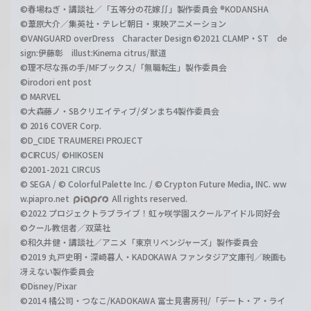
©春場ねぎ・講談社／「五等分の花嫁∬」製作委員会 ®KODANSHA
©葦原大介／集英社・テレビ朝日・東映アニメーション
©VANGUARD overDress Character Design ©2021 CLAMP・ST de
sign:伊藤彰 illust:Kinema citrus/獣道
©理不尽な孫の手/MFブックス/「無職転生」製作委員会
©irodori ent post
© MARVEL
©大森藤ノ・SBクリエイティブ/ダンまち4製作委員会
© 2016 COVER Corp.
©D_CIDE TRAUMEREI PROJECT
©CIRCUS/ ©HIKOSEN
©2001-2021 CIRCUS
© SEGA / © Colorful Palette Inc. / © Crypton Future Media, INC. ww
w.piapro.net
All rights reserved.
©2022 プロジェクトラブライブ！虹ヶ咲学園スクールアイドル同好会
©クール教信者／双葉社
©和久井健・講談社／アニメ「東京リベンジャーズ」製作委員会
©2019 丸戸史明・深崎暮人・KADOKAWA ファンタジア文庫刊／映画も
冴えない製作委員会
©Disney/Pixar
©2014 橘公司・つなこ/KADOKAWA 富士見書房刊/「デート・ア・ライ