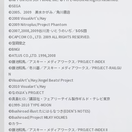
n
©SEGA
©2005、2009 美水かがみ／角川書店
n
©2008 VisualArt's/Key
e
©2009 Nitroplus/Project Phantom
l
©2007,2008,2009谷川流･いとうのいぢ／
SOS団
©CAPCOM CO., LTD. 2009 ALL RIGHTS RESERVED.
©窪岡俊之
©BNGI
©ATLUS CO.,LTD. 1996,2008
©鎌池和馬／アスキー・メディアワークス／PROJECT-INDEX
©鎌池和馬／冬川基／アスキー・メディアワークス／PROJECT-RAILGU
N
©VisualArt's/Key/Angel Beats! Project
©2010 Visualart's/Key
©なのはA's PROJECT
©真島ヒロ／講談社・フェアリーテイル製作ギルド・テレビ東京
©1999-2010 TYPE-MOON
©Bushiroad illust:たにはらなつき(EDEN'S NOTES)
©Bushiroad/Project MILKY HOLMES
©カラー
©鎌池和馬／アスキー・メディアワークス／PROJECT-INDEX II