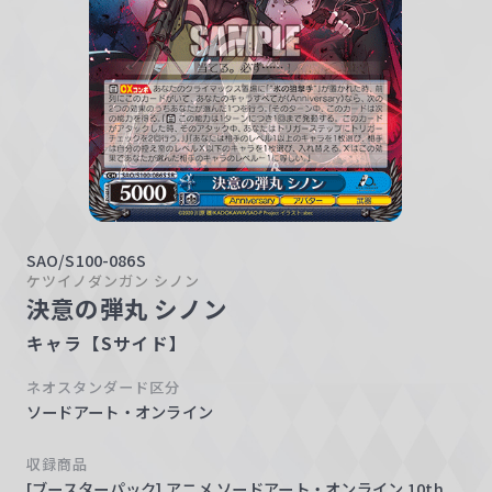
w
a
r
z
SAO/S100-086S
ケツイノダンガン シノン
決意の弾丸 シノン
キャラ【Sサイド】
ネオスタンダード区分
ソードアート・オンライン
収録商品
[ブースターパック] アニメ ソードアート・オンライン 10th