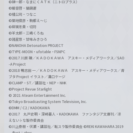
©榊一郎・なまにくＡＴＫ（ニトロプラス）
©細音啓・猫鍋蒼
©橘公司・つなこ
©築地俊彦・駒都え～じ
©柳実冬貴・切符
©羊太郎・三嶋くろね
©諸星悠・甘味みきひろ
©NANOHA Detonation PROJECT
©TYPE-MOON・ufotable・FSNPC
©2017 川原 礫／ＫＡＤＯＫＡＷＡ アスキー・メディアワークス／SAO
-A Project
©2018 鴨志田 一／ＫＡＤＯＫＡＷＡ アスキー・メディアワークス／青
ブタ Project イラスト／溝口ケージ
©CLAMP・ST／講談社・NEP・NHK
©Project Revue Starlight
© 2021 Ateam Entertainment Inc.
©Tokyo Broadcasting System Television, Inc.
©DMM / C2 / KADOKAWA
©2017 丸戸史明・深崎暮人・KADOKAWA ファンタジア文庫刊／冴
えない♭な製作委員会
©川上泰樹・伏瀬・講談社／転スラ製作委員会 ©REKI KAWAHARA 2019
illust：abec