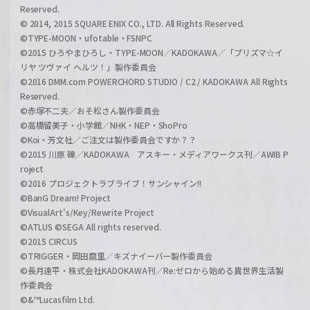
Reserved.
© 2014, 2015 SQUARE ENIX CO., LTD. All Rights Reserved.
©TYPE-MOON・ufotable・FSNPC
©2015 ひろやまひろし・TYPE-MOON／KADOKAWA／「プリズマ☆イ
リヤ ツヴァイ ヘルツ！」製作委員会
©2016 DMM.com POWERCHORD STUDIO / C2 / KADOKAWA All Rights
Reserved.
©赤塚不二夫／おそ松さん製作委員会
©高橋留美子・小学館／NHK・NEP・ShoPro
©Koi・芳文社／ご注文は製作委員会ですか？？
©2015 川原 礫／KADOKAWA アスキー・メディアワークス刊／AWIB P
roject
©2016 プロジェクトラブライブ！サンシャイン!!
©BanG Dream! Project
©VisualArt's/Key/Rewrite Project
©ATLUS ©SEGA All rights reserved.
©2015 CIRCUS
©TRIGGER・岡田麿里／キズナイーバー製作委員会
©長月達平・株式会社KADOKAWA刊／Re:ゼロから始める異世界生活製
作委員会
©&™Lucasfilm Ltd.