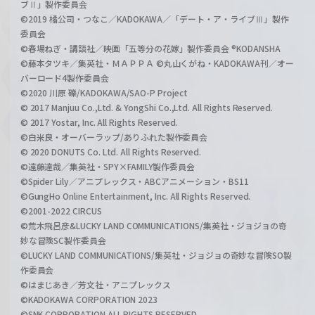
ブⅡ」製作委員会
©2019 橘公司・つなこ／KADOKAWA／「デート・ア・ライブⅢ」製作
委員会
©春場ねぎ・講談社／映画「五等分の花嫁」製作委員会 ®KODANSHA
©藤本タツキ／集英社・ＭＡＰＰＡ ©丸山くがね・KADOKAWA刊／オー
バーロード4製作委員会
©2020 川原 礫/KADOKAWA/SAO-P Project
© 2017 Manjuu Co.,Ltd. & YongShi Co.,Ltd. All Rights Reserved.
© 2017 Yostar, Inc. All Rights Reserved.
©白米良・オーバーラップ/ありふれた製作委員会
© 2020 DONUTS Co. Ltd. All Rights Reserved.
©遠藤達哉／集英社・SPY×FAMILY製作委員会
©Spider Lily／アニプレックス・ABCアニメーション・BS11
©GungHo Online Entertainment, Inc. All Rights Reserved.
©2001-2022 CIRCUS
©荒木飛呂彦&LUCKY LAND COMMUNICATIONS/集英社・ジョジョの奇
妙な冒険SC製作委員会
©LUCKY LAND COMMUNICATIONS/集英社・ジョジョの奇妙な冒険SO製
作委員会
©はまじあき／芳文社・アニプレックス
©KADOKAWA CORPORATION 2023
©SNK CORPORATION ALL RIGHTS RESERVED.