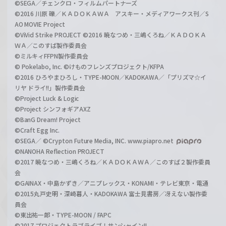
©SEGA／チェンクロ・フィルムパートナーズ
©2016 川原 礫／ＫＡＤＯＫＡＷＡ アスキー・メディアワークス刊／S
AO MOVIE Project
©ViVid Strike PROJECT ©2016 暁なつめ・三嶋くろね／ＫＡＤＯＫＡ
ＷＡ／このすば製作委員会
©ミルキィFFPN製作委員会
© Pokelabo, Inc. ©けものフレンズプロジェクト/KFPA
©2016 ひろやまひろし・TYPE-MOON／KADOKAWA／「プリズマ☆イ
リヤ ドライ!!」製作委員会
©Project Luck & Logic
©Project シンフォギアAXZ
©BanG Dream! Project
©Craft Egg Inc.
©SEGA／ ©Crypton Future Media, INC. www.piapro.net
©NANOHA Reflection PROJECT
©2017 暁なつめ・三嶋くろね／ＫＡＤＯＫＡＷＡ／このすば２製作委員
会
©GAINAX・中島かずき／アニプレックス・KONAMI・テレビ東京・電通
©2015丸戸史明・深崎暮人・KADOKAWA 富士見書房／冴えない製作委
員会
©東出祐一郎・TYPE-MOON / FAPC
©2017 プロジェクトラブライブ！サンシャイン!!