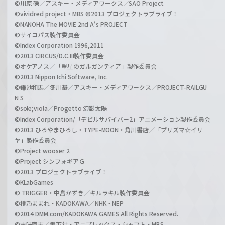
©川原 礫／アスキー・メディアワークス／SAO Project
©vividred project・MBS ©2013 プロジェクトラブライブ！
©NANOHA The MOVIE 2nd A's PROJECT
©サイコパス製作委員会
©Index Corporation 1996,2011
©2013 CIRCUS/D.C.III製作委員会
©オケアノス／「翠星のガルガンティア」製作委員会
©2013 Nippon Ichi Software, Inc.
©鎌池和馬／冬川基／アスキー・メディアワークス／PROJECT-RAILGU
N S
©sole;viola／Progetto 幻影太陽
©Index Corporation/「デビルサバイバー2」アニメーション製作委員会
©2013 ひろやまひろし・TYPE-MOON・角川書店／「プリズマ☆イリ
ヤ」製作委員会
©Project wooser 2
©Project シンフォギアＧ
©2013 プロジェクトラブライブ！
©KLabGames
© TRIGGER・中島かずき／キルラキル製作委員会
©橙乃ままれ・KADOKAWA／NHK・NEP
©2014 DMM.com/KADOKAWA GAMES All Rights Reserved.
©古味直志／集英社・アニプレックス・シャフト・MBS