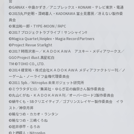
会
©GAINAX・中島かずき／アニプレックス・KONAMI・テレビ東京・電通
©2015丸戸史明・深崎暮人・KADOKAWA 富士見書房／冴えない製作委
員会
©東出祐一郎・TYPE-MOON / FAPC
©2017 プロジェクトラブライブ！サンシャイン!!
©Magica Quartet/Aniplex・Magia Record Partners
©Project Revue Starlight
©2017 時雨沢恵一／ＫＡＤＯＫＡＷＡ アスキー・メディアワークス／
GGO Project illust.黒星紅白
TM ©TOHO CO., LTD.
©2014 榎宮祐・株式会社ＫＡＤＯＫＡＷＡ メディアファクトリー刊／ノ
ーゲーム・ノーライフ全権代理委員会
©2011 5pb.／Nitroplus 未来ガジェット研究所
©ミウラタダヒロ／集英社・ゆらぎ荘の幽奈さん製作委員会
©丸山くがね・ＫＡＤＯＫＡＷＡ刊／オーバーロード2製作委員会
©蝸牛くも・SBクリエイティブ／ゴブリンスレイヤー製作委員会 イラ
スト／神奈月昇
©暁なつめ・カカオ・ランタン
©暁なつめ・三嶋くろね
©岩井恭平・るろお
©上栖綴人・Nitroplus