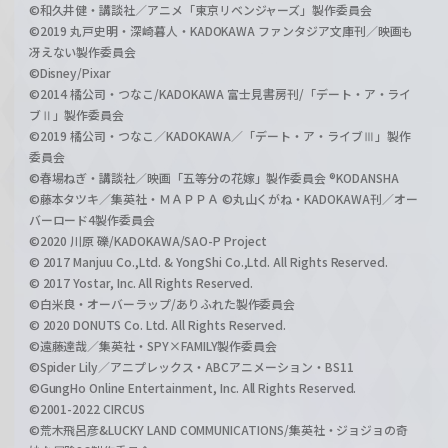
©和久井健・講談社／アニメ「東京リベンジャーズ」製作委員会
©2019 丸戸史明・深崎暮人・KADOKAWA ファンタジア文庫刊／映画も
冴えない製作委員会
©Disney/Pixar
©2014 橘公司・つなこ/KADOKAWA 富士見書房刊/「デート・ア・ライ
ブⅡ」製作委員会
©2019 橘公司・つなこ／KADOKAWA／「デート・ア・ライブⅢ」製作
委員会
©春場ねぎ・講談社／映画「五等分の花嫁」製作委員会 ®KODANSHA
©藤本タツキ／集英社・ＭＡＰＰＡ ©丸山くがね・KADOKAWA刊／オー
バーロード4製作委員会
©2020 川原 礫/KADOKAWA/SAO-P Project
© 2017 Manjuu Co.,Ltd. & YongShi Co.,Ltd. All Rights Reserved.
© 2017 Yostar, Inc. All Rights Reserved.
©白米良・オーバーラップ/ありふれた製作委員会
© 2020 DONUTS Co. Ltd. All Rights Reserved.
©遠藤達哉／集英社・SPY×FAMILY製作委員会
©Spider Lily／アニプレックス・ABCアニメーション・BS11
©GungHo Online Entertainment, Inc. All Rights Reserved.
©2001-2022 CIRCUS
©荒木飛呂彦&LUCKY LAND COMMUNICATIONS/集英社・ジョジョの奇