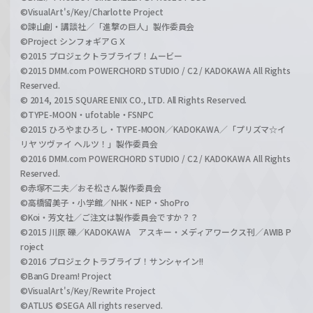
©VisualArt's/Key/Charlotte Project
©諫山創・講談社／「進撃の巨人」製作委員会
©Project シンフォギアＧＸ
©2015 プロジェクトラブライブ！ムービー
©2015 DMM.com POWERCHORD STUDIO / C2 / KADOKAWA All Rights
Reserved.
© 2014, 2015 SQUARE ENIX CO., LTD. All Rights Reserved.
©TYPE-MOON・ufotable・FSNPC
©2015 ひろやまひろし・TYPE-MOON／KADOKAWA／「プリズマ☆イ
リヤ ツヴァイ ヘルツ！」製作委員会
©2016 DMM.com POWERCHORD STUDIO / C2 / KADOKAWA All Rights
Reserved.
©赤塚不二夫／おそ松さん製作委員会
©高橋留美子・小学館／NHK・NEP・ShoPro
©Koi・芳文社／ご注文は製作委員会ですか？？
©2015 川原 礫／KADOKAWA アスキー・メディアワークス刊／AWIB P
roject
©2016 プロジェクトラブライブ！サンシャイン!!
©BanG Dream! Project
©VisualArt's/Key/Rewrite Project
©ATLUS ©SEGA All rights reserved.