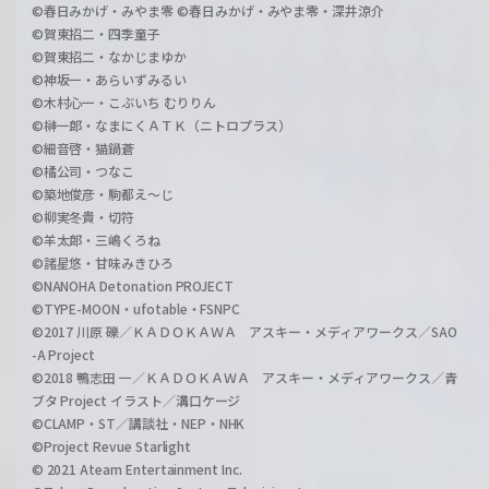
©春日みかげ・みやま零 ©春日みかげ・みやま零・深井涼介
©賀東招二・四季童子
©賀東招二・なかじまゆか
©神坂一・あらいずみるい
©木村心一・こぶいち むりりん
©榊一郎・なまにくＡＴＫ（ニトロプラス）
©細音啓・猫鍋蒼
©橘公司・つなこ
©築地俊彦・駒都え～じ
©柳実冬貴・切符
©羊太郎・三嶋くろね
©諸星悠・甘味みきひろ
©NANOHA Detonation PROJECT
©TYPE-MOON・ufotable・FSNPC
©2017 川原 礫／ＫＡＤＯＫＡＷＡ アスキー・メディアワークス／SAO
-A Project
©2018 鴨志田 一／ＫＡＤＯＫＡＷＡ アスキー・メディアワークス／青
ブタ Project イラスト／溝口ケージ
©CLAMP・ST／講談社・NEP・NHK
©Project Revue Starlight
© 2021 Ateam Entertainment Inc.