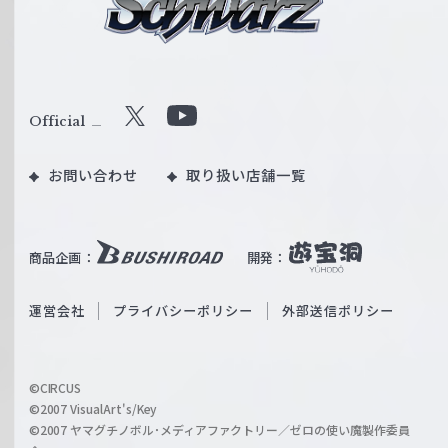
シ
ュ
ヴ
ァ
ル
Official
X
Y
ツ
o
｜
お問い合わせ
取り扱い店舗一覧
u
W
T
e
u
i
b
商品企画：
開発：
ß
e
S
O
運営会社
プライバシーポリシー
外部送信ポリシー
c
f
h
f
w
i
a
©CIRCUS
c
©2007 VisualArt's/Key
r
i
©2007 ヤマグチノボル･メディアファクトリー／ゼロの使い魔製作委員
z