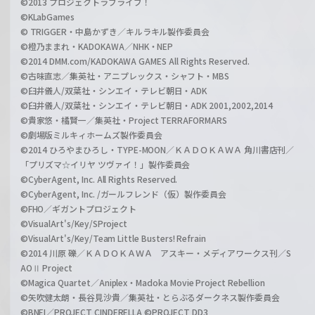
©2013 プロジェクトラブライブ！
©KLabGames
© TRIGGER・中島かずき／キルラキル製作委員会
©橙乃ままれ・KADOKAWA／NHK・NEP
©2014 DMM.com/KADOKAWA GAMES All Rights Reserved.
©古味直志／集英社・アニプレックス・シャフト・MBS
©臼井儀人/双葉社・シンエイ・テレビ朝日・ADK
©臼井儀人/双葉社・シンエイ・テレビ朝日・ADK 2001,2002,2014
©貴家悠・橘賢一／集英社・Project TERRAFORMARS
©劇場版ミルキィホームズ製作委員会
©2014 ひろやまひろし・TYPE-MOON／ＫＡＤＯＫＡＷＡ 角川書店刊／
「プリズマ☆イリヤ ツヴァイ！」製作委員会
©CyberAgent, Inc. All Rights Reserved.
©CyberAgent, Inc. /ガールフレンド（仮）製作委員会
©FHO／ギガントプロジェクト
©VisualArt's/Key/SProject
©VisualArt's/Key/Team Little Busters! Refrain
©2014 川原 礫／ＫＡＤＯＫＡＷＡ アスキー・メディアワークス刊／S
AOⅡ Project
©Magica Quartet／Aniplex・Madoka Movie Project Rebellion
©矢吹健太朗・長谷見沙貴／集英社・とらぶるダークネス製作委員会
©BNEI／PROJECT CINDERELLA ©PROJECT DD3