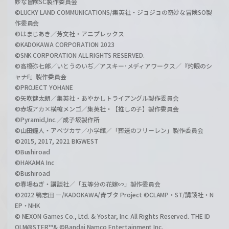
妙な冒険SC製作委員会
©LUCKY LAND COMMUNICATIONS/集英社・ジョジョの奇妙な冒険SO製
作委員会
©はまじあき／芳文社・アニプレックス
©KADOKAWA CORPORATION 2023
©SNK CORPORATION ALL RIGHTS RESERVED.
©高橋弥七郎／いとうのいぢ／アスキー･メディアワークス／『灼眼のシ
ャナF』製作委員会
©PROJECT YOHANE
©矢吹健太朗／集英社・あやかしトライアングル製作委員会
©赤坂アカ×横槍メンゴ／集英社・【推しの子】製作委員会
©Pyramid,Inc.／成子坂製作所
©山田鐘人・アベツカサ／小学館／「葬送のフリーレン」製作委員会
©2015, 2017, 2021 BIGWEST
©Bushiroad
©HAKAMA Inc
©Bushiroad
©春場ねぎ・講談社／「五等分の花嫁∽」製作委員会
©2022 鴨志田 一/KADOKAWA/青ブタ Project ©CLAMP・ST/講談社・N
EP・NHK
© NEXON Games Co., Ltd. & Yostar, Inc. All Rights Reserved. THE ID
OLM@STER™& ©Bandai Namco Entertainment Inc.