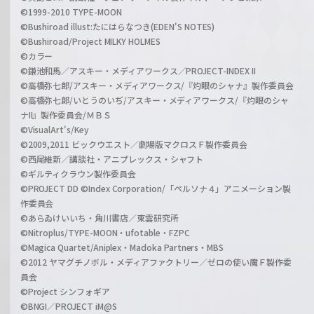
©1999-2010 TYPE-MOON
©Bushiroad illust:たにはらなつき(EDEN'S NOTES)
©Bushiroad/Project MILKY HOLMES
©カラー
©鎌池和馬／アスキー・メディアワークス／PROJECT-INDEX II
©高橋弥七郎/アスキー・メディアワークス/『灼眼のシャナ』製作委員会
©高橋弥七郎/いとうのいぢ/アスキー・メディアワークス/『灼眼のシャ
ナII』製作委員会/ＭＢＳ
©VisualArt's/Key
©2009,2011 ビックウエスト／劇場版マクロスＦ製作委員会
©西尾維新／講談社・アニプレックス・シャフト
©ギルティクラウン製作委員会
©PROJECT DD ©Index Corporation/「ペルソナ４」アニメーション製
作委員会
©あらゐけいいち・角川書店／東雲研究所
©Nitroplus/TYPE-MOON・ufotable・FZPC
©Magica Quartet/Aniplex・Madoka Partners・MBS
©2012 ヤマグチノボル・メディアファクトリー／ゼロの使い魔Ｆ製作委
員会
©Project シンフォギア
©BNGI／PROJECT iM@S