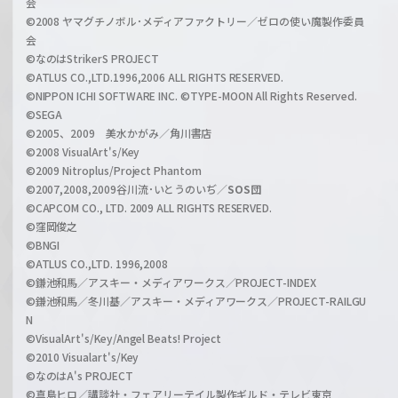
会
a
©2008 ヤマグチノボル･メディアファクトリー／ゼロの使い魔製作委員
l
会
C
©なのはStrikerS PROJECT
h
©ATLUS CO.,LTD.1996,2006 ALL RIGHTS RESERVED.
a
©NIPPON ICHI SOFTWARE INC. ©TYPE-MOON All Rights Reserved.
n
©SEGA
©2005、2009 美水かがみ／角川書店
n
©2008 VisualArt's/Key
e
©2009 Nitroplus/Project Phantom
l
©2007,2008,2009谷川流･いとうのいぢ／
SOS団
©CAPCOM CO., LTD. 2009 ALL RIGHTS RESERVED.
©窪岡俊之
©BNGI
©ATLUS CO.,LTD. 1996,2008
©鎌池和馬／アスキー・メディアワークス／PROJECT-INDEX
©鎌池和馬／冬川基／アスキー・メディアワークス／PROJECT-RAILGU
N
©VisualArt's/Key/Angel Beats! Project
©2010 Visualart's/Key
©なのはA's PROJECT
©真島ヒロ／講談社・フェアリーテイル製作ギルド・テレビ東京