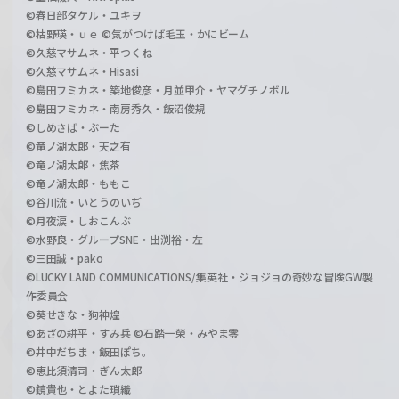
©春日部タケル・ユキヲ
©枯野瑛・ｕｅ ©気がつけば毛玉・かにビーム
©久慈マサムネ・平つくね
©久慈マサムネ・Hisasi
©島田フミカネ・築地俊彦・月並甲介・ヤマグチノボル
©島田フミカネ・南房秀久・飯沼俊規
©しめさば・ぶーた
©竜ノ湖太郎・天之有
©竜ノ湖太郎・焦茶
©竜ノ湖太郎・ももこ
©谷川流・いとうのいぢ
©月夜涙・しおこんぶ
©水野良・グループSNE・出渕裕・左
©三田誠・pako
©LUCKY LAND COMMUNICATIONS/集英社・ジョジョの奇妙な冒険GW製
作委員会
©葵せきな・狗神煌
©あざの耕平・すみ兵 ©石踏一榮・みやま零
©井中だちま・飯田ぽち。
©恵比須清司・ぎん太郎
©鏡貴也・とよた瑣織