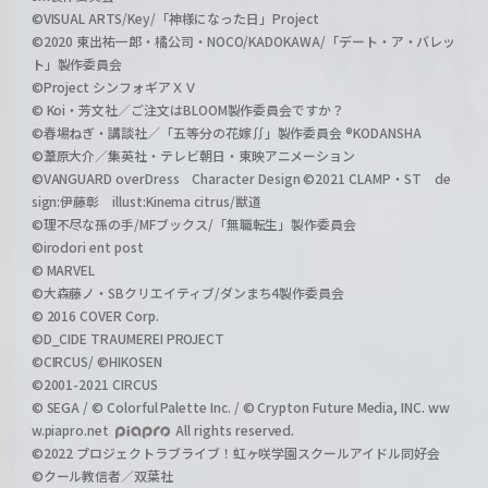
©VISUAL ARTS/Key/「神様になった日」Project
©2020 東出祐一郎・橘公司・NOCO/KADOKAWA/「デート・ア・バレッ
ト」製作委員会
©Project シンフォギアＸＶ
© Koi・芳文社／ご注文はBLOOM製作委員会ですか？
©春場ねぎ・講談社／「五等分の花嫁∬」製作委員会 ®KODANSHA
©葦原大介／集英社・テレビ朝日・東映アニメーション
©VANGUARD overDress Character Design ©2021 CLAMP・ST de
sign:伊藤彰 illust:Kinema citrus/獣道
©理不尽な孫の手/MFブックス/「無職転生」製作委員会
©irodori ent post
© MARVEL
©大森藤ノ・SBクリエイティブ/ダンまち4製作委員会
© 2016 COVER Corp.
©D_CIDE TRAUMEREI PROJECT
©CIRCUS/ ©HIKOSEN
©2001-2021 CIRCUS
© SEGA / © Colorful Palette Inc. / © Crypton Future Media, INC. ww
w.piapro.net
All rights reserved.
©2022 プロジェクトラブライブ！虹ヶ咲学園スクールアイドル同好会
©クール教信者／双葉社