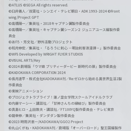
©ATLUS ©SEGA All rights reserved.
©臼井儀人／双葉社・シンエイ・テレビ朝日・ADK 1993-2024 ©Front
wing/Project GPT
©高橋陽一／集英社・2018キャプテン翼製作委員会
©高橋陽一／集英社・キャプテン翼シーズン２ ジュニアユース編製作委
員会
©あfろ・芳文社／野外活動プロジェクト
©和月伸宏／集英社・「るろうに剣心 －明治剣客浪漫譚－」製作委員会
©WFS Developed by WRIGHT FLYER STUDIOS
©VISUAL ARTS/Key
©2024 劇場版「ウマ娘 プリティーダービー 新時代の扉」製作委員会
©KADOKAWA CORPORATION 2024
©長月達平・株式会社KADOKAWA刊／Re:ゼロから始める異世界生活2製
作委員会
©東映アニメーション
©プロジェクトラブライブ！蓮ノ空女学院スクールアイドルクラブ
©内藤マーシー・講談社／「甘神さんちの縁結び」製作委員会
©真島ヒロ・上田敦夫・講談社／FT100YQ製作委員会・テレビ東京
©龍幸伸／集英社・ダンダダン製作委員会
©2023 時雨沢恵一/KADOKAWA/GGO2 Project
©丸山くがね・KADOKAWA刊／劇場版「オーバーロード」聖王国編製作