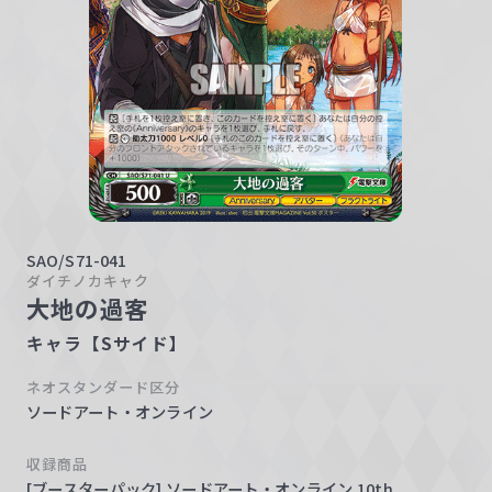
w
a
r
z
SAO/S71-041
ダイチノカキャク
大地の過客
キャラ【Sサイド】
ネオスタンダード区分
ソードアート・オンライン
収録商品
[ブースターパック] ソードアート・オンライン 10th