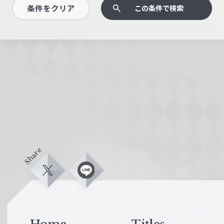
条件をクリア
この条件で検索
Share
X
L
i
n
e
Home
Titles