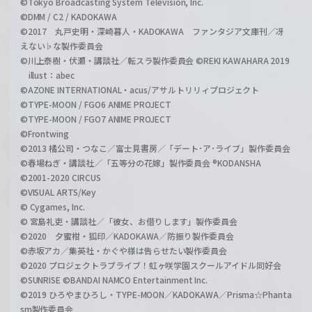
©Tokyo Broadcasting System Television, Inc.
©DMM / C2 / KADOKAWA
©2017 丸戸史明・深崎暮人・KADOKAWA ファンタジア文庫刊／冴
えない♭な製作委員会
©川上泰樹・伏瀬・講談社／転スラ製作委員会 ©REKI KAWAHARA 2019
illust：abec
©AZONE INTERNATIONAL・acus/アサルトリリィプロジェクト
©TYPE-MOON / FGO6 ANIME PROJECT
©TYPE-MOON / FGO7 ANIME PROJECT
©Frontwing
©2013 橘公司・つなこ／富士見書房／「デート･ア･ライブ」製作委員会
©春場ねぎ・講談社／「五等分の花嫁」製作委員会 ®KODANSHA
©2001-2020 CIRCUS
©VISUAL ARTS/Key
© Cygames, Inc.
© 宮島礼吏・講談社／「彼女、お借りします」製作委員会
©2020 夕蜜柑・狐印／KADOKAWA／防振り製作委員会
©赤坂アカ／集英社・かぐや様は告らせたい製作委員会
©2020 プロジェクトラブライブ！虹ヶ咲学園スクールアイドル同好会
©SUNRISE ©BANDAI NAMCO Entertainment Inc.
©2019 ひろやまひろし・TYPE-MOON／KADOKAWA／Prisma☆Phanta
sm製作委員会