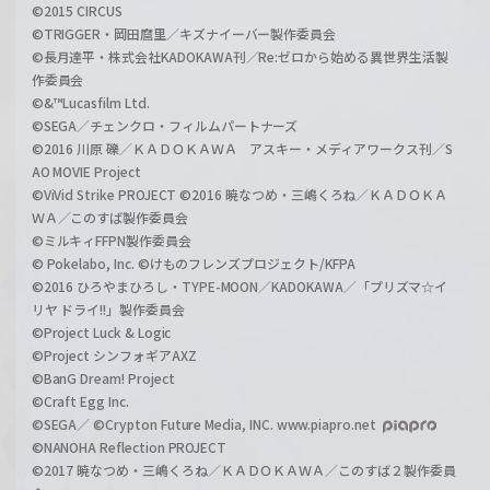
©2015 CIRCUS
©TRIGGER・岡田麿里／キズナイーバー製作委員会
©長月達平・株式会社KADOKAWA刊／Re:ゼロから始める異世界生活製
作委員会
©&™Lucasfilm Ltd.
©SEGA／チェンクロ・フィルムパートナーズ
©2016 川原 礫／ＫＡＤＯＫＡＷＡ アスキー・メディアワークス刊／S
AO MOVIE Project
©ViVid Strike PROJECT ©2016 暁なつめ・三嶋くろね／ＫＡＤＯＫＡ
ＷＡ／このすば製作委員会
©ミルキィFFPN製作委員会
© Pokelabo, Inc. ©けものフレンズプロジェクト/KFPA
©2016 ひろやまひろし・TYPE-MOON／KADOKAWA／「プリズマ☆イ
リヤ ドライ!!」製作委員会
©Project Luck & Logic
©Project シンフォギアAXZ
©BanG Dream! Project
©Craft Egg Inc.
©SEGA／ ©Crypton Future Media, INC. www.piapro.net
©NANOHA Reflection PROJECT
©2017 暁なつめ・三嶋くろね／ＫＡＤＯＫＡＷＡ／このすば２製作委員