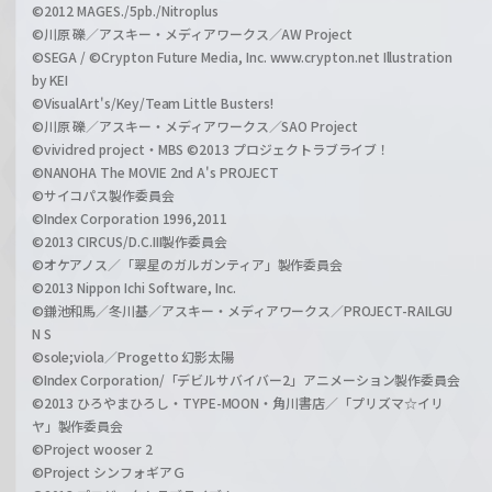
©2012 MAGES./5pb./Nitroplus
©川原 礫／アスキー・メディアワークス／AW Project
©SEGA / ©Crypton Future Media, Inc. www.crypton.net Illustration
by KEI
©VisualArt's/Key/Team Little Busters!
©川原 礫／アスキー・メディアワークス／SAO Project
©vividred project・MBS ©2013 プロジェクトラブライブ！
©NANOHA The MOVIE 2nd A's PROJECT
©サイコパス製作委員会
©Index Corporation 1996,2011
©2013 CIRCUS/D.C.III製作委員会
©オケアノス／「翠星のガルガンティア」製作委員会
©2013 Nippon Ichi Software, Inc.
©鎌池和馬／冬川基／アスキー・メディアワークス／PROJECT-RAILGU
N S
©sole;viola／Progetto 幻影太陽
©Index Corporation/「デビルサバイバー2」アニメーション製作委員会
©2013 ひろやまひろし・TYPE-MOON・角川書店／「プリズマ☆イリ
ヤ」製作委員会
©Project wooser 2
©Project シンフォギアＧ