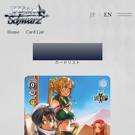
メ
ヴ
ニ
ァ
JP
EN
ュ
イ
ー
ス
Home
Card List
シ
ュ
Card List
ヴ
ァ
カードリスト
ル
ツ
｜
W
e
i
ß
S
c
h