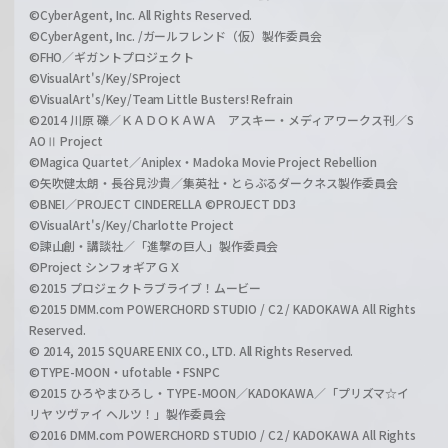
©CyberAgent, Inc. All Rights Reserved.
©CyberAgent, Inc. /ガールフレンド（仮）製作委員会
©FHO／ギガントプロジェクト
©VisualArt's/Key/SProject
©VisualArt's/Key/Team Little Busters! Refrain
©2014 川原 礫／ＫＡＤＯＫＡＷＡ アスキー・メディアワークス刊／S
AOⅡ Project
©Magica Quartet／Aniplex・Madoka Movie Project Rebellion
©矢吹健太朗・長谷見沙貴／集英社・とらぶるダークネス製作委員会
©BNEI／PROJECT CINDERELLA ©PROJECT DD3
©VisualArt's/Key/Charlotte Project
©諫山創・講談社／「進撃の巨人」製作委員会
©Project シンフォギアＧＸ
©2015 プロジェクトラブライブ！ムービー
©2015 DMM.com POWERCHORD STUDIO / C2 / KADOKAWA All Rights
Reserved.
© 2014, 2015 SQUARE ENIX CO., LTD. All Rights Reserved.
©TYPE-MOON・ufotable・FSNPC
©2015 ひろやまひろし・TYPE-MOON／KADOKAWA／「プリズマ☆イ
リヤ ツヴァイ ヘルツ！」製作委員会
©2016 DMM.com POWERCHORD STUDIO / C2 / KADOKAWA All Rights