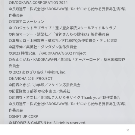
©KADOKAWA CORPORATION 2024
©長月達平・株式会社KADOKAWA刊／Re:ゼロから始める異世界生活2製
作委員会
©東映アニメーション
©プロジェクトラブライブ！蓮ノ空女学院スクールアイドルクラブ
©内藤マーシー・講談社／「甘神さんちの縁結び」製作委員会
©真島ヒロ・上田敦夫・講談社／FT100YQ製作委員会・テレビ東京
©龍幸伸／集英社・ダンダダン製作委員会
©2023 時雨沢恵一/KADOKAWA/GGO2 Project
©丸山くがね・KADOKAWA刊／劇場版「オーバーロード」聖王国編製作
委員会
© 2023 あおぎり高校 / viviON, inc.
©NANOHA 20th PROJECT
©雨森たきび／小学館／マケイン応援委員会
©防衛隊第３部隊 ©松本直也／集英社
©原悠衣・芳文社／劇場版きんいろモザイク Thank you!! 製作委員会
©長月達平・株式会社KADOKAWA刊／Re:ゼロから始める異世界生活3製
作委員会
©SHIFT UP CORP.
© NEOWIZ & GAMFS N inc. All rights reserved.
©ATLUS. ©SEGA.
✕