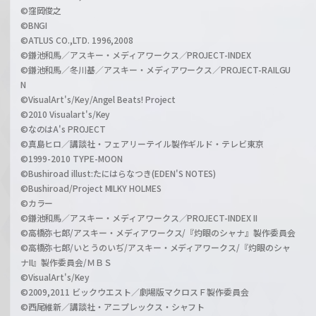
©窪岡俊之
©BNGI
©ATLUS CO.,LTD. 1996,2008
©鎌池和馬／アスキー・メディアワークス／PROJECT-INDEX
©鎌池和馬／冬川基／アスキー・メディアワークス／PROJECT-RAILGU
N
©VisualArt's/Key/Angel Beats! Project
©2010 Visualart's/Key
©なのはA's PROJECT
©真島ヒロ／講談社・フェアリーテイル製作ギルド・テレビ東京
©1999-2010 TYPE-MOON
©Bushiroad illust:たにはらなつき(EDEN'S NOTES)
©Bushiroad/Project MILKY HOLMES
©カラー
©鎌池和馬／アスキー・メディアワークス／PROJECT-INDEX II
©高橋弥七郎/アスキー・メディアワークス/『灼眼のシャナ』製作委員会
©高橋弥七郎/いとうのいぢ/アスキー・メディアワークス/『灼眼のシャ
ナII』製作委員会/ＭＢＳ
©VisualArt's/Key
©2009,2011 ビックウエスト／劇場版マクロスＦ製作委員会
©西尾維新／講談社・アニプレックス・シャフト