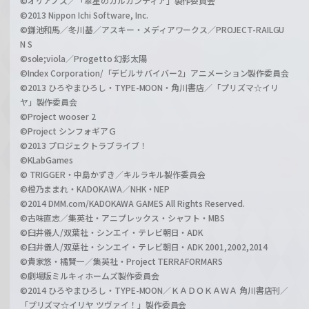
©オケアノス／「翠星のガルガンティア」製作委員会
©2013 Nippon Ichi Software, Inc.
©鎌池和馬／冬川基／アスキー・メディアワークス／PROJECT-RAILGU
N S
©sole;viola／Progetto 幻影太陽
©Index Corporation/「デビルサバイバー2」アニメーション製作委員会
©2013 ひろやまひろし・TYPE-MOON・角川書店／「プリズマ☆イリ
ヤ」製作委員会
©Project wooser 2
©Project シンフォギアＧ
©2013 プロジェクトラブライブ！
©KLabGames
© TRIGGER・中島かずき／キルラキル製作委員会
©橙乃ままれ・KADOKAWA／NHK・NEP
©2014 DMM.com/KADOKAWA GAMES All Rights Reserved.
©古味直志／集英社・アニプレックス・シャフト・MBS
©臼井儀人/双葉社・シンエイ・テレビ朝日・ADK
©臼井儀人/双葉社・シンエイ・テレビ朝日・ADK 2001,2002,2014
©貴家悠・橘賢一／集英社・Project TERRAFORMARS
©劇場版ミルキィホームズ製作委員会
©2014 ひろやまひろし・TYPE-MOON／ＫＡＤＯＫＡＷＡ 角川書店刊／
「プリズマ☆イリヤ ツヴァイ！」製作委員会