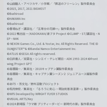
©山田鐘人・アベツカサ／小学館／「葬送のフリーレン」製作委員会
©2015, 2017, 2021 BIGWEST
©Bushiroad
©HAKAMA Inc
©Bushiroad
©春場ねぎ・講談社／「五等分の花嫁∽」製作委員会
©2022 鴨志田 一/KADOKAWA/青ブタ Project ©CLAMP・ST/講談社・N
EP・NHK
© NEXON Games Co., Ltd. & Yostar, Inc. All Rights Reserved. THE ID
OLM@STER™& ©Bandai Namco Entertainment Inc.
©ATLUS ©SEGA All rights reserved.
©臼井儀人／双葉社・シンエイ・テレビ朝日・ADK 1993-2024 ©Front
wing/Project GPT
©高橋陽一／集英社・2018キャプテン翼製作委員会
©高橋陽一／集英社・キャプテン翼シーズン２ ジュニアユース編製作委
員会
©あfろ・芳文社／野外活動プロジェクト
©和月伸宏／集英社・「るろうに剣心 －明治剣客浪漫譚－」製作委員会
©WFS Developed by WRIGHT FLYER STUDIOS
©VISUAL ARTS/Key
©2024 劇場版「ウマ娘 プリティーダービー 新時代の扉」製作委員会