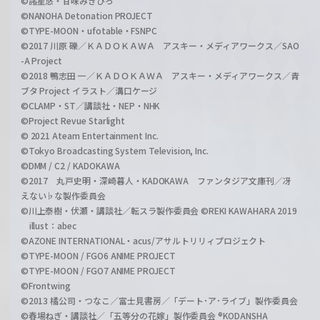
©諸星悠・甘味みきひろ
©NANOHA Detonation PROJECT
©TYPE-MOON・ufotable・FSNPC
©2017 川原 礫／ＫＡＤＯＫＡＷＡ アスキー・メディアワークス／SAO
-A Project
©2018 鴨志田 一／ＫＡＤＯＫＡＷＡ アスキー・メディアワークス／青
ブタ Project イラスト／溝口ケージ
©CLAMP・ST／講談社・NEP・NHK
©Project Revue Starlight
© 2021 Ateam Entertainment Inc.
©Tokyo Broadcasting System Television, Inc.
©DMM / C2 / KADOKAWA
©2017 丸戸史明・深崎暮人・KADOKAWA ファンタジア文庫刊／冴
えない♭な製作委員会
©川上泰樹・伏瀬・講談社／転スラ製作委員会 ©REKI KAWAHARA 2019
illust：abec
©AZONE INTERNATIONAL・acus/アサルトリリィプロジェクト
©TYPE-MOON / FGO6 ANIME PROJECT
©TYPE-MOON / FGO7 ANIME PROJECT
©Frontwing
©2013 橘公司・つなこ／富士見書房／「デート･ア･ライブ」製作委員会
©春場ねぎ・講談社／「五等分の花嫁」製作委員会 ®KODANSHA