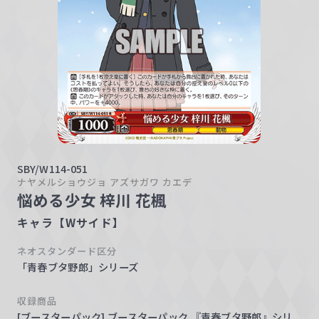
w
a
r
z
SBY/W114-051
ナヤメルショウジョ アズサガワ カエデ
悩める少女 梓川 花楓
キャラ【Wサイド】
ネオスタンダード区分
「青春ブタ野郎」シリーズ
収録商品
[ブースターパック] ブースターパック 『青春ブタ野郎』シリ