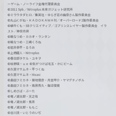
ーゲーム・ノーライフ全権代理委員会
©2011 5pb.／Nitroplus 未来ガジェット研究所
©ミウラタダヒロ／集英社・ゆらぎ荘の幽奈さん製作委員会
©丸山くがね・ＫＡＤＯＫＡＷＡ刊／オーバーロード2製作委員会
©蝸牛くも・SBクリエイティブ／ゴブリンスレイヤー製作委員会 イラ
スト／神奈月昇
©暁なつめ・カカオ・ランタン
©暁なつめ・三嶋くろね
©岩井恭平・るろお
©上栖綴人・Nitroplus
©春日部タケル・ユキヲ
©枯野瑛・ｕｅ ©気がつけば毛玉・かにビーム
©久慈マサムネ・平つくね
©久慈マサムネ・Hisasi
©島田フミカネ・築地俊彦・月並甲介・ヤマグチノボル
©島田フミカネ・南房秀久・飯沼俊規
©しめさば・ぶーた
©竜ノ湖太郎・天之有
©竜ノ湖太郎・焦茶
©竜ノ湖太郎・ももこ
©谷川流・いとうのいぢ