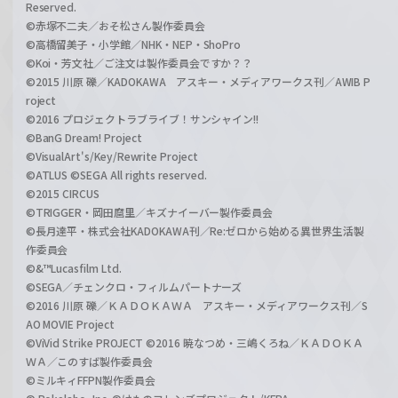
Reserved.
©赤塚不二夫／おそ松さん製作委員会
©高橋留美子・小学館／NHK・NEP・ShoPro
©Koi・芳文社／ご注文は製作委員会ですか？？
©2015 川原 礫／KADOKAWA アスキー・メディアワークス刊／AWIB P
roject
©2016 プロジェクトラブライブ！サンシャイン!!
©BanG Dream! Project
©VisualArt's/Key/Rewrite Project
©ATLUS ©SEGA All rights reserved.
©2015 CIRCUS
©TRIGGER・岡田麿里／キズナイーバー製作委員会
©長月達平・株式会社KADOKAWA刊／Re:ゼロから始める異世界生活製
作委員会
©&™Lucasfilm Ltd.
©SEGA／チェンクロ・フィルムパートナーズ
©2016 川原 礫／ＫＡＤＯＫＡＷＡ アスキー・メディアワークス刊／S
AO MOVIE Project
©ViVid Strike PROJECT ©2016 暁なつめ・三嶋くろね／ＫＡＤＯＫＡ
ＷＡ／このすば製作委員会
©ミルキィFFPN製作委員会