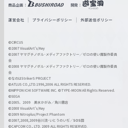
b
商品企画：
開発：
ß
e
S
O
運営会社
プライバシーポリシー
外部送信ポリシー
c
f
h
f
w
i
a
©CIRCUS
c
©2007 VisualArt's/Key
r
i
©2007 ヤマグチノボル･メディアファクトリー／ゼロの使い魔製作委員
z
会
a
©2008 ヤマグチノボル･メディアファクトリー／ゼロの使い魔製作委員
l
会
C
©なのはStrikerS PROJECT
h
©ATLUS CO.,LTD.1996,2006 ALL RIGHTS RESERVED.
a
©NIPPON ICHI SOFTWARE INC. ©TYPE-MOON All Rights Reserved.
n
©SEGA
©2005、2009 美水かがみ／角川書店
n
©2008 VisualArt's/Key
e
©2009 Nitroplus/Project Phantom
l
©2007,2008,2009谷川流･いとうのいぢ／
SOS団
©CAPCOM CO., LTD. 2009 ALL RIGHTS RESERVED.