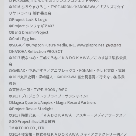
© Pokelabo, Inc. ©けものフレンズプロジェクト/KFPA
©2016 ひろやまひろし・TYPE-MOON／KADOKAWA／「プリズマ☆イ
リヤ ドライ!!」製作委員会
©Project Luck & Logic
©Project シンフォギアAXZ
©BanG Dream! Project
©Craft Egg Inc.
©SEGA／ ©Crypton Future Media, INC. www.piapro.net
©NANOHA Reflection PROJECT
©2017 暁なつめ・三嶋くろね／ＫＡＤＯＫＡＷＡ／このすば２製作委員
会
©GAINAX・中島かずき／アニプレックス・KONAMI・テレビ東京・電通
©2015丸戸史明・深崎暮人・KADOKAWA 富士見書房／冴えない製作委
員会
©東出祐一郎・TYPE-MOON / FAPC
©2017 プロジェクトラブライブ！サンシャイン!!
©Magica Quartet/Aniplex・Magia Record Partners
©Project Revue Starlight
©2017 時雨沢恵一／ＫＡＤＯＫＡＷＡ アスキー・メディアワークス／
GGO Project illust.黒星紅白
TM ©TOHO CO., LTD.
©2014 榎宮祐・株式会社ＫＡＤＯＫＡＷＡ メディアファクトリー刊／ノ