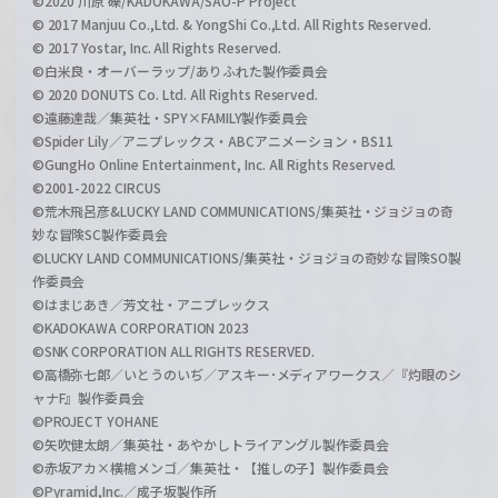
©2020 川原 礫/KADOKAWA/SAO-P Project
© 2017 Manjuu Co.,Ltd. & YongShi Co.,Ltd. All Rights Reserved.
© 2017 Yostar, Inc. All Rights Reserved.
©白米良・オーバーラップ/ありふれた製作委員会
© 2020 DONUTS Co. Ltd. All Rights Reserved.
©遠藤達哉／集英社・SPY×FAMILY製作委員会
©Spider Lily／アニプレックス・ABCアニメーション・BS11
©GungHo Online Entertainment, Inc. All Rights Reserved.
©2001-2022 CIRCUS
©荒木飛呂彦&LUCKY LAND COMMUNICATIONS/集英社・ジョジョの奇
妙な冒険SC製作委員会
©LUCKY LAND COMMUNICATIONS/集英社・ジョジョの奇妙な冒険SO製
作委員会
©はまじあき／芳文社・アニプレックス
©KADOKAWA CORPORATION 2023
©SNK CORPORATION ALL RIGHTS RESERVED.
©高橋弥七郎／いとうのいぢ／アスキー･メディアワークス／『灼眼のシ
ャナF』製作委員会
©PROJECT YOHANE
©矢吹健太朗／集英社・あやかしトライアングル製作委員会
©赤坂アカ×横槍メンゴ／集英社・【推しの子】製作委員会
©Pyramid,Inc.／成子坂製作所