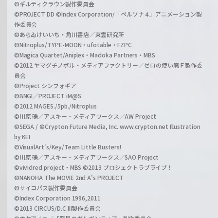
©ギルティクラウン製作委員会
©PROJECT DD ©Index Corporation/「ペルソナ４」アニメーション製
作委員会
©あらゐけいいち・角川書店／東雲研究所
©Nitroplus/TYPE-MOON・ufotable・FZPC
©Magica Quartet/Aniplex・Madoka Partners・MBS
©2012 ヤマグチノボル・メディアファクトリー／ゼロの使い魔Ｆ製作委
員会
©Project シンフォギア
©BNGI／PROJECT iM@S
©2012 MAGES./5pb./Nitroplus
©川原 礫／アスキー・メディアワークス／AW Project
©SEGA / ©Crypton Future Media, Inc. www.crypton.net Illustration
by KEI
©VisualArt's/Key/Team Little Busters!
©川原 礫／アスキー・メディアワークス／SAO Project
©vividred project・MBS ©2013 プロジェクトラブライブ！
©NANOHA The MOVIE 2nd A's PROJECT
©サイコパス製作委員会
©Index Corporation 1996,2011
©2013 CIRCUS/D.C.III製作委員会