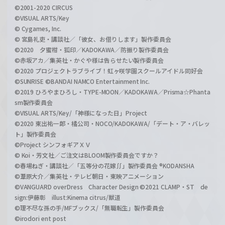
©2001-2020 CIRCUS
©VISUAL ARTS/Key
© Cygames, Inc.
© 宮島礼吏・講談社／「彼女、お借りします」製作委員会
©2020 夕蜜柑・狐印／KADOKAWA／防振り製作委員会
©赤坂アカ／集英社・かぐや様は告らせたい製作委員会
©2020 プロジェクトラブライブ！虹ヶ咲学園スクールアイドル同好会
©SUNRISE ©BANDAI NAMCO Entertainment Inc.
©2019 ひろやまひろし・TYPE-MOON／KADOKAWA／Prisma☆Phanta
sm製作委員会
©VISUAL ARTS/Key/「神様になった日」Project
©2020 東出祐一郎・橘公司・NOCO/KADOKAWA/「デート・ア・バレッ
ト」製作委員会
©Project シンフォギアＸＶ
© Koi・芳文社／ご注文はBLOOM製作委員会ですか？
©春場ねぎ・講談社／「五等分の花嫁∬」製作委員会 ®KODANSHA
©葦原大介／集英社・テレビ朝日・東映アニメーション
©VANGUARD overDress Character Design ©2021 CLAMP・ST de
sign:伊藤彰 illust:Kinema citrus/獣道
©理不尽な孫の手/MFブックス/「無職転生」製作委員会
©irodori ent post