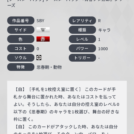
ーズ
SBY
R
作品番号
レアリティ
キャラ
サイド
種類
1
色
レベル
0
1000
コスト
パワー
-
ソウル
トリガー
思春期・動物
特徴
【自】［手札を1枚控え室に置く］ このカードが手
札から舞台に置かれた時、あなたはコストを払って
よい。そうしたら、あなたは自分の控え室のレベル0
以下の《思春期》のキャラを1枚選び、舞台の好きな
枠に置く。
【自】 このカードがアタックした時、あなたは自分
のキャラを1枚選び、そのターン中、パワーを＋