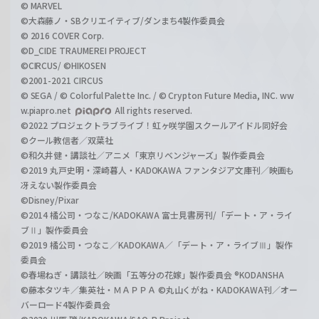
© MARVEL
©大森藤ノ・SBクリエイティブ/ダンまち4製作委員会
© 2016 COVER Corp.
©D_CIDE TRAUMEREI PROJECT
©CIRCUS/ ©HIKOSEN
©2001-2021 CIRCUS
© SEGA / © Colorful Palette Inc. / © Crypton Future Media, INC. ww
w.piapro.net
All rights reserved.
©2022 プロジェクトラブライブ！虹ヶ咲学園スクールアイドル同好会
©クール教信者／双葉社
©和久井健・講談社／アニメ「東京リベンジャーズ」製作委員会
©2019 丸戸史明・深崎暮人・KADOKAWA ファンタジア文庫刊／映画も
冴えない製作委員会
©Disney/Pixar
©2014 橘公司・つなこ/KADOKAWA 富士見書房刊/「デート・ア・ライ
ブⅡ」製作委員会
©2019 橘公司・つなこ／KADOKAWA／「デート・ア・ライブⅢ」製作
委員会
©春場ねぎ・講談社／映画「五等分の花嫁」製作委員会 ®KODANSHA
©藤本タツキ／集英社・ＭＡＰＰＡ ©丸山くがね・KADOKAWA刊／オー
バーロード4製作委員会