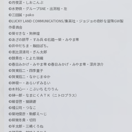
©月夜涙・しおこんぶ
©水野良・グループSNE・出渕裕・左
©三田誠・pako
©LUCKY LAND COMMUNICATIONS/集英社・ジョジョの奇妙な冒険GW製
作委員会
©葵せきな・狗神煌
©あざの耕平・すみ兵 ©石踏一榮・みやま零
©井中だちま・飯田ぽち。
©恵比須清司・ぎん太郎
©鏡貴也・とよた瑣織
©春日みかげ・みやま零 ©春日みかげ・みやま零・深井涼介
©賀東招二・四季童子
©賀東招二・なかじまゆか
©神坂一・あらいずみるい
©木村心一・こぶいち むりりん
©榊一郎・なまにくＡＴＫ（ニトロプラス）
©細音啓・猫鍋蒼
©橘公司・つなこ
©築地俊彦・駒都え～じ
©柳実冬貴・切符
©羊太郎・三嶋くろね