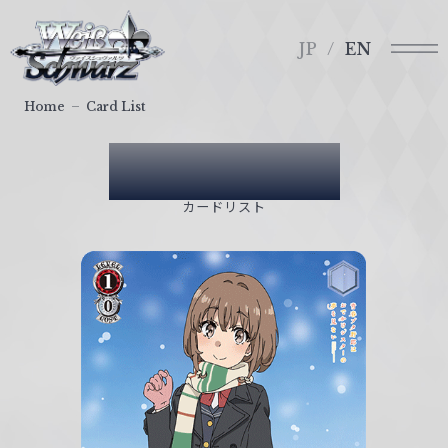
メ
ヴ
ニ
ァ
JP
EN
ュ
イ
ー
ス
Home
Card List
シ
ュ
Card List
ヴ
ァ
カードリスト
ル
ツ
｜
W
e
i
ß
S
c
h