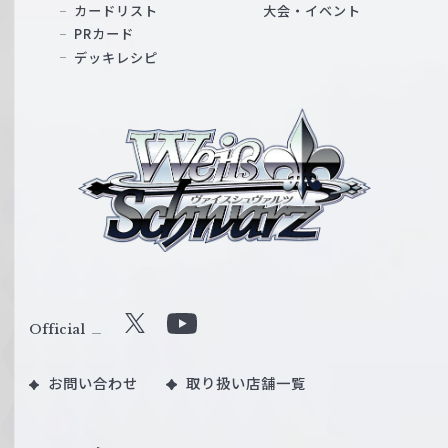
カードリスト
大会・イベント
PRカード
デッキレシピ
ヴ
ァ
イ
ス
シ
ュ
ヴ
ァ
ル
Official
X
Y
ツ
o
｜
お問い合わせ
取り扱い店舗一覧
u
W
T
e
u
i