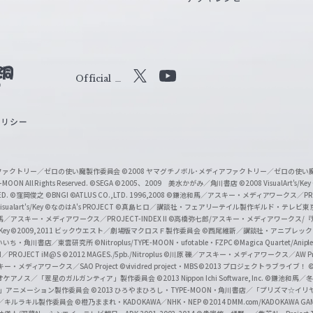
Official
X
Y
o
ポリシー
u
T
u
ィアファクトリー／ゼロの使い魔製作委員会
©2008 ヤマグチノボル･メディアファクトリー／ゼロの使
b
MOON All Rights Reserved.
©SEGA
©2005、2009 美水かがみ／角川書店
©2008 VisualArt's/Key
ED.
©窪岡俊之
©BNGI
©ATLUS CO.,LTD. 1996,2008
©鎌池和馬／アスキー・メディアワークス／PROJE
e
sualart's/Key
©なのはA's PROJECT
©真島ヒロ／講談社・フェアリーテイル製作ギルド・テレビ東
／アスキー・メディアワークス／PROJECT-INDEX II
©高橋弥七郎/アスキー・メディアワークス/
O
/Key
©2009,2011 ビックウエスト／劇場版マクロスＦ製作委員会
©西尾維新／講談社・アニプレッ
f
いいち・角川書店／東雲研究所
©Nitroplus/TYPE-MOON・ufotable・FZPC
©Magica Quartet/Anip
I／PROJECT iM@S
©2012 MAGES./5pb./Nitroplus
©川原 礫／アスキー・メディアワークス／AW Pro
f
ー・メディアワークス／SAO Project
©vividred project・MBS ©2013 プロジェクトラブライブ！
©
i
オケアノス／「翠星のガルガンティア」製作委員会
©2013 Nippon Ichi Software, Inc.
©鎌池和馬／冬川
イバー2」アニメーション製作委員会
©2013 ひろやまひろし・TYPE-MOON・角川書店／「プリズマ☆イ
c
ずき／キルラキル製作委員会
©橙乃ままれ・KADOKAWA／NHK・NEP
©2014 DMM.com/KADOKAWA GAMES