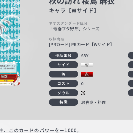
秋の訪れ 桜島 麻衣
キャラ【Wサイド】
ネオスタンダード区分
「青春ブタ野郎」シリーズ
収録商品
[PRカード] PRカード【Wサイド】
SBY
作品番号
サイド
色
0
コスト
ソウル
思春期・料理
特徴
中、このカードのパワーを＋1000。