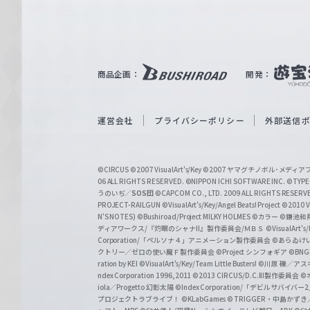
ァ
ル
ツ
｜
商品企画：
開発：
W
e
i
運営会社
プライバシーポリシー
外部送信
ß
S
©CIRCUS
©2007 VisualArt's/Key
©2007 ヤマグチノボル･メデ
c
06 ALL RIGHTS RESERVED.
©NIPPON ICHI SOFTWARE INC. ©TYPE-
うのいぢ／
SOS団
©CAPCOM CO., LTD. 2009 ALL RIGHTS RESERV
h
PROJECT-RAILGUN
©VisualArt's/Key/Angel Beats! Project
©2010 Vi
w
N'S NOTES)
©Bushiroad/Project MILKY HOLMES
©カラー
©鎌池和馬
ディアワークス/『灼眼のシャナII』製作委員会/ＭＢＳ
©VisualArt's
a
Corporation/「ペルソナ４」アニメーション製作委員会
©あらゐけ
クトリー／ゼロの使い魔Ｆ製作委員会
©Project シンフォギア
©BNG
r
ration by KEI
©VisualArt's/Key/Team Little Busters!
©川原 礫／アスキ
z
ndex Corporation 1996,2011
©2013 CIRCUS/D.C.III製作委員会
©
iola／Progetto 幻影太陽
©Index Corporation/「デビルサバ
プロジェクトラブライブ！
©KLabGames
© TRIGGER・中島か