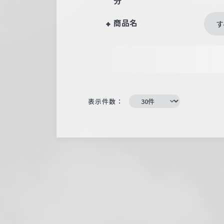
分
商品名
す
表示件数：