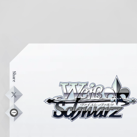
Share
ヴ
ァ
イ
X
ス
シ
L
i
ュ
n
e
ヴ