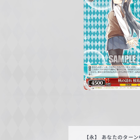
c
h
w
a
r
z
【永】 あなたのターン