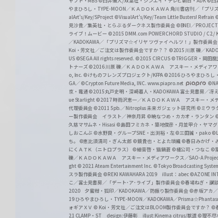
ャフト・MBS
©臼井儀人/双葉社・シンエイ・テレビ朝日・ADK
©臼
やまひろし・TYPE-MOON／ＫＡＤＯＫＡＷＡ 角川書店刊／「プ
alArt's/Key/SProject
©VisualArt's/Key/Team Little Busters! Refrain
見沙貴／集英社・とらぶるダークネス製作委員会
©BNEI／PROJECT 
ライブ！ムービー
©2015 DMM.com POWERCHORD STUDIO / C2 / KA
／KADOKAWA／「プリズマ☆イリヤ ツヴァイ ヘルツ！」製作委員
Koi・芳文社／ご注文は製作委員会ですか？？
©2015 川原 礫／KA
US ©SEGA All rights reserved.
©2015 CIRCUS
©TRIGGER・岡
トナーズ
©2016 川原 礫／ＫＡＤＯＫＡＷＡ アスキー・メディアワークス刊
o, Inc. ©けものフレンズプロジェクト/KFPA
©2016 ひろやまひろし
GA／ ©Crypton Future Media, INC. www.piapro.net
©NA
京・電通
©2015丸戸史明・深崎暮人・KADOKAWA 富士見書房／
ue Starlight
©2017 時雨沢恵一／ＫＡＤＯＫＡＷＡ アスキー・メディアワー
代理委員会
©2011 5pb.／Nitroplus 未来ガジェット研究所
©ミウラ
ー製作委員会 イラスト／神奈月昇
©暁なつめ・カカオ・ランタン
久慈マサムネ・Hisasi
©島田フミカネ・築地俊彦・月並甲介・ヤマ
しおこんぶ
©水野良・グループSNE・出渕裕・左
©三田誠・pako
©
ち。
©恵比須清司・ぎん太郎
©鏡貴也・とよた瑣織
©春日みかげ・
にくＡＴＫ（ニトロプラス）
©細音啓・猫鍋蒼
©橘公司・つなこ
©
礫／ＫＡＤＯＫＡＷＡ アスキー・メディアワークス／SAO-A Projec
ght
© 2021 Ateam Entertainment Inc.
©Tokyo Broadcasting System 
スラ製作委員会 ©REKI KAWAHARA 2019 illust：abec
©AZONE 
こ／富士見書房／「デート･ア･ライブ」製作委員会
©春場ねぎ・講談
2020 夕蜜柑・狐印／KADOKAWA／防振り製作委員会
©赤坂アカ
19 ひろやまひろし・TYPE-MOON／KADOKAWA／Prisma☆Phant
ォギアＸＶ
© Koi・芳文社／ご注文はBLOOM製作委員会ですか？
©
21 CLAMP・ST design:伊藤彰 illust:Kinema citrus/獣道
©理不尽