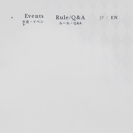
Events
Rule/Q&A
JP
EN
大会・イベン
ルール・Q&A
ト