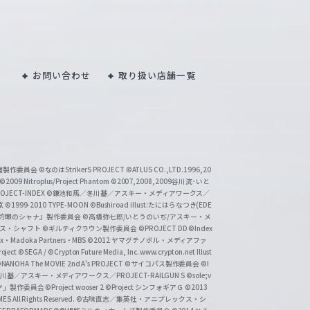
お問い合わせ
取り扱い店舗一覧
い魔製作委員会
©なのはStrikerS PROJECT
©ATLUS CO.,LTD.1996,20
©2009 Nitroplus/Project Phantom
©2007,2008,2009谷川流･いと
CT-INDEX
©鎌池和馬／冬川基／アスキー・メディアワークス／
京
©1999-2010 TYPE-MOON
©Bushiroad illust:たにはらなつき(EDE
『灼眼のシャナ』製作委員会
©高橋弥七郎/いとうのいぢ/アスキー・メ
クス・シャフト
©ギルティクラウン製作委員会
©PROJECT DD ©Index
lex・Madoka Partners・MBS
©2012 ヤマグチノボル・メディアファ
ject
©SEGA / ©Crypton Future Media, Inc. www.crypton.net Illust
NANOHA The MOVIE 2nd A's PROJECT
©サイコパス製作委員会
©I
基／アスキー・メディアワークス／PROJECT-RAILGUN S
©sole;v
リヤ」製作委員会
©Project wooser 2
©Project シンフォギアＧ
©2013
 All Rights Reserved.
©古味直志／集英社・アニプレックス・シ