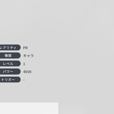
PR
レアリティ
キャラ
種類
1
レベル
4500
パワー
-
トリガー