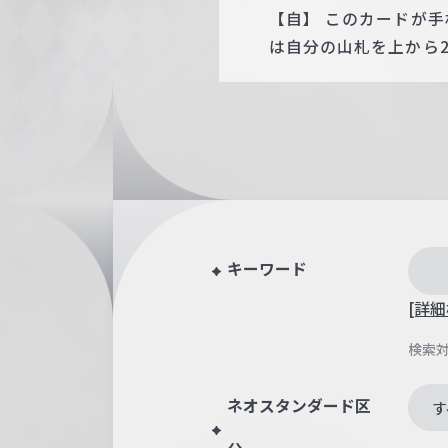
【自】 このカードが
は自分の山札を上から
キーワード
[詳細
検索
ネオスタンダード区
す