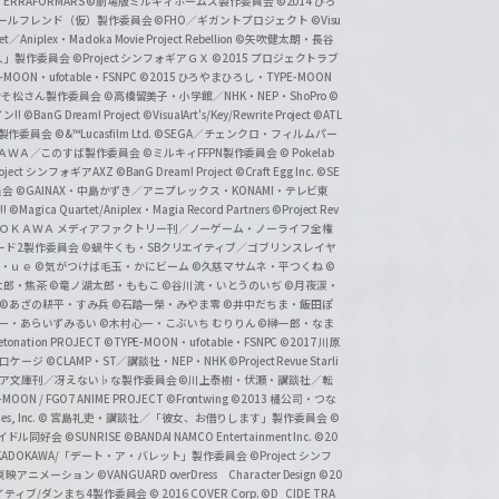
ERRAFORMARS
©劇場版ミルキィホームズ製作委員会
©2014 ひろ
nc. /ガールフレンド（仮）製作委員会
©FHO／ギガントプロジェクト
©Visu
et／Aniplex・Madoka Movie Project Rebellion
©矢吹健太朗・長谷
人」製作委員会
©Project シンフォギアＧＸ
©2015 プロジェクトラブ
-MOON・ufotable・FSNPC
©2015 ひろやまひろし・TYPE-MOON
おそ松さん製作委員会
©高橋留美子・小学館／NHK・NEP・ShoPro
©
ン!!
©BanG Dream! Project
©VisualArt's/Key/Rewrite Project
©ATL
活製作委員会
©&™Lucasfilm Ltd.
©SEGA／チェンクロ・フィルムパー
ＡＤＯＫＡＷＡ／このすば製作委員会
©ミルキィFFPN製作委員会
© Pokelab
roject シンフォギアAXZ
©BanG Dream! Project
©Craft Egg Inc.
©SE
員会
©GAINAX・中島かずき／アニプレックス・KONAMI・テレビ東
!
©Magica Quartet/Aniplex・Magia Record Partners
©Project Rev
ＡＤＯＫＡＷＡ メディアファクトリー刊／ノーゲーム・ノーライフ全権
ード2製作委員会
©蝸牛くも・SBクリエイティブ／ゴブリンスレイヤ
・ｕｅ ©気がつけば毛玉・かにビーム
©久慈マサムネ・平つくね
©
太郎・焦茶
©竜ノ湖太郎・ももこ
©谷川流・いとうのいぢ
©月夜涙・
©あざの耕平・すみ兵 ©石踏一榮・みやま零
©井中だちま・飯田ぽ
一・あらいずみるい
©木村心一・こぶいち むりりん
©榊一郎・なま
tonation PROJECT
©TYPE-MOON・ufotable・FSNPC
©2017 川原
溝口ケージ
©CLAMP・ST／講談社・NEP・NHK
©Project Revue Starli
タジア文庫刊／冴えない♭な製作委員会
©川上泰樹・伏瀬・講談社／転
-MOON / FGO7 ANIME PROJECT
©Frontwing
©2013 橘公司・つな
s, Inc.
© 宮島礼吏・講談社／「彼女、お借りします」製作委員会
©
アイドル同好会
©SUNRISE ©BANDAI NAMCO Entertainment Inc.
©20
/KADOKAWA/「デート・ア・バレット」製作委員会
©Project シンフ
東映アニメーション
©VANGUARD overDress Character Design ©20
イティブ/ダンまち4製作委員会
© 2016 COVER Corp.
©D_CIDE TRA