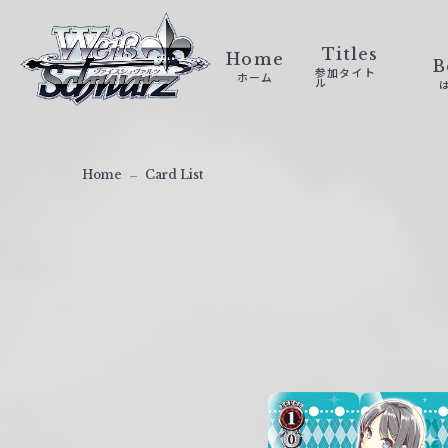
ヴ
ァ
Titles
Home
B
参加タイト
ホーム
イ
ル
ス
シ
ュ
Home
Card List
ヴ
ァ
ル
ツ
｜
W
e
i
ß
S