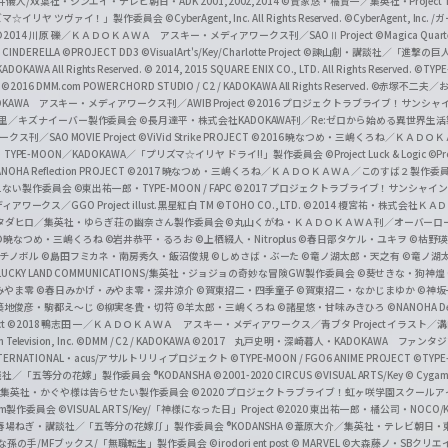
井儀人/双葉社・シンエイ・テレビ朝日・ADK 2001,2002,2014
©貴家悠・橘賢一／集英社・Project T
i
リズマ☆イリヤ ツヴァイ！」製作委員会
©CyberAgent, Inc. All Rights Reserved.
©CyberAgent, I
a
©2014 川原 礫／ＫＡＤＯＫＡＷＡ アスキー・メディアワークス刊／SAOⅡ Project
©Magica Quart
CINDERELLA ©PROJECT DD3
©VisualArt's/Key/Charlotte Project
©諫山創・講談社／「進撃の巨
l
DOKAWA All Rights Reserved.
© 2014, 2015 SQUARE ENIX CO., LTD. All Rights Reserved.
©TYPE
会
©2016 DMM.com POWERCHORD STUDIO / C2 / KADOKAWA All Rights Reserved.
©赤塚不二夫／
C
DOKAWA アスキー・メディアワークス刊／AWIB Project
©2016 プロジェクトラブライブ！サンシャイ
h
田麿里／キズナイーバー製作委員会
©長月達平・株式会社KADOKAWA刊／Re:ゼロから始める異世界生
／SAO MOVIE Project
©ViVid Strike PROJECT ©2016 暁なつめ・三嶋くろね／Ｋ
a
・TYPE-MOON／KADOKAWA／「プリズマ☆イリヤ ドライ!!」製作委員会
©Project Luck & Logic
©P
NOHA Reflection PROJECT
©2017 暁なつめ・三嶋くろね／ＫＡＤＯＫＡＷＡ／このすば２製作委
n
冴えない製作委員会
©東出祐一郎・TYPE-MOON / FAPC
©2017 プロジェクトラブライブ！サンシャイン!
n
クス／GGO Project illust.黒星紅白
TM ©TOHO CO., LTD.
©2014 榎宮祐・株式会社Ｋ
タダヒロ／集英社・ゆらぎ荘の幽奈さん製作委員会
©丸山くがね・ＫＡＤＯＫＡＷＡ刊／オーバーロ
e
©暁なつめ・三嶋くろね
©岩井恭平・るろお
©上栖綴人・Nitroplus
©春日部タケル・ユキヲ
©枯野瑛
グチノボル
©島田フミカネ・南房秀久・飯沼俊規
©しめさば・ぶーた
©竜ノ湖太郎・天之有
©竜ノ湖
l
LUCKY LAND COMMUNICATIONS/集英社・ジョジョの奇妙な冒険GW製作委員会
©葵せきな・狗神煌
みやま零 ©春日みかげ・みやま零・深井涼介
©賀東招二・四季童子
©賀東招二・なかじまゆか
©神坂
築地俊彦・駒都え～じ
©柳実冬貴・切符
©羊太郎・三嶋くろね
©諸星悠・甘味みきひろ
©NANOHA De
t
©2018 鴨志田 一／ＫＡＤＯＫＡＷＡ アスキー・メディアワークス／青ブタ Project イラスト／
Television, Inc.
©DMM / C2 / KADOKAWA
©2017 丸戸史明・深崎暮人・KADOKAWA ファン
INTERNATIONAL・acus/アサルトリリィプロジェクト
©TYPE-MOON / FGO6 ANIME PROJECT
©TYPE
社／「五等分の花嫁」製作委員会 ®KODANSHA
©2001-2020 CIRCUS
©VISUAL ARTS/Key
© Cygame
／集英社・かぐや様は告らせたい製作委員会
©2020 プロジェクトラブライブ！虹ヶ咲学園スクール
asm製作委員会
©VISUAL ARTS/Key/「神様になった日」Project
©2020 東出祐一郎・橘公司・NOCO
春場ねぎ・講談社／「五等分の花嫁∬」製作委員会 ®KODANSHA
©葦原大介／集英社・テレビ朝日・
な孫の手/MFブックス/「無職転生」製作委員会
©irodori ent post
© MARVEL
©大森藤ノ・SBクリエ