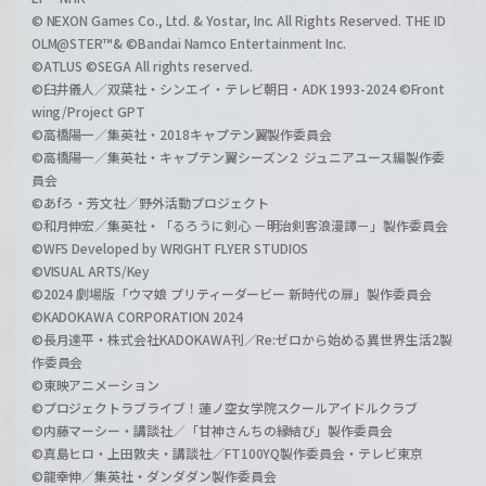
© NEXON Games Co., Ltd. & Yostar, Inc. All Rights Reserved. THE ID
OLM@STER™& ©Bandai Namco Entertainment Inc.
©ATLUS ©SEGA All rights reserved.
©臼井儀人／双葉社・シンエイ・テレビ朝日・ADK 1993-2024 ©Front
wing/Project GPT
©高橋陽一／集英社・2018キャプテン翼製作委員会
©高橋陽一／集英社・キャプテン翼シーズン２ ジュニアユース編製作委
員会
©あfろ・芳文社／野外活動プロジェクト
©和月伸宏／集英社・「るろうに剣心 －明治剣客浪漫譚－」製作委員会
©WFS Developed by WRIGHT FLYER STUDIOS
©VISUAL ARTS/Key
©2024 劇場版「ウマ娘 プリティーダービー 新時代の扉」製作委員会
©KADOKAWA CORPORATION 2024
©長月達平・株式会社KADOKAWA刊／Re:ゼロから始める異世界生活2製
作委員会
©東映アニメーション
©プロジェクトラブライブ！蓮ノ空女学院スクールアイドルクラブ
©内藤マーシー・講談社／「甘神さんちの縁結び」製作委員会
©真島ヒロ・上田敦夫・講談社／FT100YQ製作委員会・テレビ東京
©龍幸伸／集英社・ダンダダン製作委員会