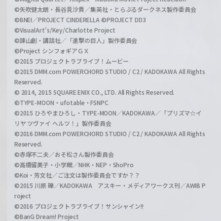
©矢吹健太朗・長谷見沙貴／集英社・とらぶるダークネス製作委員会
©BNEI／PROJECT CINDERELLA ©PROJECT DD3
©VisualArt's/Key/Charlotte Project
©諫山創・講談社／「進撃の巨人」製作委員会
©Project シンフォギアＧＸ
©2015 プロジェクトラブライブ！ムービー
©2015 DMM.com POWERCHORD STUDIO / C2 / KADOKAWA All Rights
Reserved.
© 2014, 2015 SQUARE ENIX CO., LTD. All Rights Reserved.
©TYPE-MOON・ufotable・FSNPC
©2015 ひろやまひろし・TYPE-MOON／KADOKAWA／「プリズマ☆イ
リヤ ツヴァイ ヘルツ！」製作委員会
©2016 DMM.com POWERCHORD STUDIO / C2 / KADOKAWA All Rights
Reserved.
©赤塚不二夫／おそ松さん製作委員会
©高橋留美子・小学館／NHK・NEP・ShoPro
©Koi・芳文社／ご注文は製作委員会ですか？？
©2015 川原 礫／KADOKAWA アスキー・メディアワークス刊／AWIB P
roject
©2016 プロジェクトラブライブ！サンシャイン!!
©BanG Dream! Project