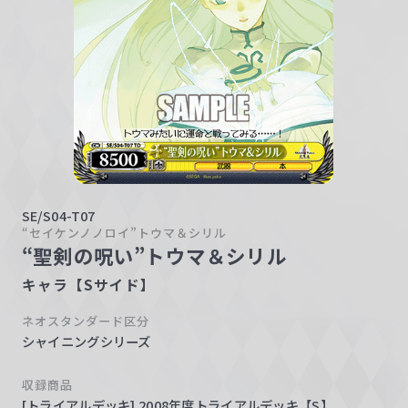
w
a
r
z
SE/S04-T07
“セイケンノノロイ”トウマ＆シリル
“聖剣の呪い”トウマ＆シリル
キャラ【Sサイド】
ネオスタンダード区分
シャイニングシリーズ
収録商品
[トライアルデッキ] 2008年度トライアルデッキ【S】