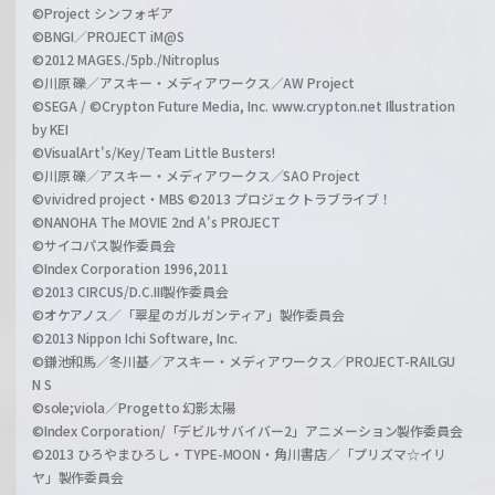
©Project シンフォギア
©BNGI／PROJECT iM@S
©2012 MAGES./5pb./Nitroplus
©川原 礫／アスキー・メディアワークス／AW Project
©SEGA / ©Crypton Future Media, Inc. www.crypton.net Illustration
by KEI
©VisualArt's/Key/Team Little Busters!
©川原 礫／アスキー・メディアワークス／SAO Project
©vividred project・MBS ©2013 プロジェクトラブライブ！
©NANOHA The MOVIE 2nd A's PROJECT
©サイコパス製作委員会
©Index Corporation 1996,2011
©2013 CIRCUS/D.C.III製作委員会
©オケアノス／「翠星のガルガンティア」製作委員会
©2013 Nippon Ichi Software, Inc.
©鎌池和馬／冬川基／アスキー・メディアワークス／PROJECT-RAILGU
N S
©sole;viola／Progetto 幻影太陽
©Index Corporation/「デビルサバイバー2」アニメーション製作委員会
©2013 ひろやまひろし・TYPE-MOON・角川書店／「プリズマ☆イリ
ヤ」製作委員会