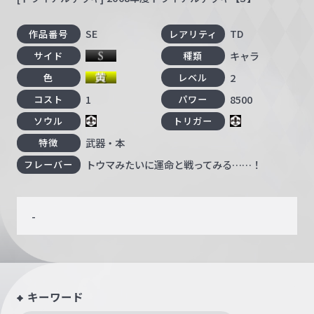
SE
TD
作品番号
レアリティ
キャラ
サイド
種類
2
色
レベル
1
8500
コスト
パワー
ソウル
トリガー
武器・本
特徴
トウマみたいに運命と戦ってみる……！
フレーバー
-
キーワード