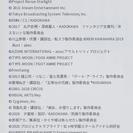
©Project Revue Starlight
© 2021 Ateam Entertainment Inc.
©Tokyo Broadcasting System Television, Inc.
©DMM / C2 / KADOKAWA
©2017 丸戸史明・深崎暮人・KADOKAWA ファンタジア文庫刊／冴
えない♭な製作委員会
©川上泰樹・伏瀬・講談社／転スラ製作委員会 ©REKI KAWAHARA 2019
illust：abec
©AZONE INTERNATIONAL・acus/アサルトリリィプロジェクト
©TYPE-MOON / FGO6 ANIME PROJECT
©TYPE-MOON / FGO7 ANIME PROJECT
©Frontwing
©2013 橘公司・つなこ／富士見書房／「デート･ア･ライブ」製作委員会
©春場ねぎ・講談社／「五等分の花嫁」製作委員会 ®KODANSHA
©2001-2020 CIRCUS
©VISUAL ARTS/Key
© Cygames, Inc.
© 宮島礼吏・講談社／「彼女、お借りします」製作委員会
©2020 夕蜜柑・狐印／KADOKAWA／防振り製作委員会
©赤坂アカ／集英社・かぐや様は告らせたい製作委員会
©2020 プロジェクトラブライブ！虹ヶ咲学園スクールアイドル同好会
©SUNRISE ©BANDAI NAMCO Entertainment Inc.