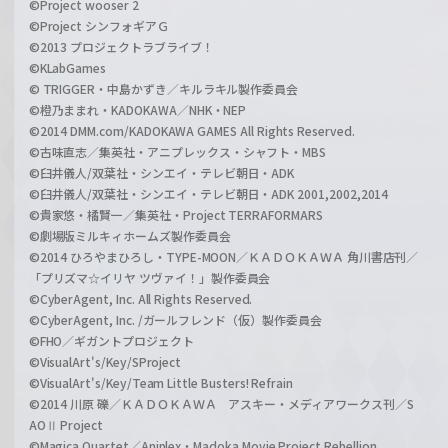
©Project wooser 2
©Project シンフォギアＧ
©2013 プロジェクトラブライブ！
©KLabGames
© TRIGGER・中島かずき／キルラキル製作委員会
©橙乃ままれ・KADOKAWA／NHK・NEP
©2014 DMM.com/KADOKAWA GAMES All Rights Reserved.
©古味直志／集英社・アニプレックス・シャフト・MBS
©臼井儀人/双葉社・シンエイ・テレビ朝日・ADK
©臼井儀人/双葉社・シンエイ・テレビ朝日・ADK 2001,2002,2014
©貴家悠・橘賢一／集英社・Project TERRAFORMARS
©劇場版ミルキィホームズ製作委員会
©2014 ひろやまひろし・TYPE-MOON／ＫＡＤＯＫＡＷＡ 角川書店刊／
「プリズマ☆イリヤ ツヴァイ！」製作委員会
©CyberAgent, Inc. All Rights Reserved.
©CyberAgent, Inc. /ガールフレンド（仮）製作委員会
©FHO／ギガントプロジェクト
©VisualArt's/Key/SProject
©VisualArt's/Key/Team Little Busters! Refrain
©2014 川原 礫／ＫＡＤＯＫＡＷＡ アスキー・メディアワークス刊／S
AOⅡ Project
©Magica Quartet／Aniplex・Madoka Movie Project Rebellion