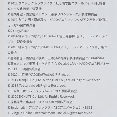
©2022 プロジェクトラブライブ！虹ヶ咲学園スクールアイドル同好会
©クール教信者／双葉社
©和久井健・講談社／アニメ「東京リベンジャーズ」製作委員会
©2019 丸戸史明・深崎暮人・KADOKAWA ファンタジア文庫刊／映画も
冴えない製作委員会
©Disney/Pixar
©2014 橘公司・つなこ/KADOKAWA 富士見書房刊/「デート・ア・ライ
ブⅡ」製作委員会
©2019 橘公司・つなこ／KADOKAWA／「デート・ア・ライブⅢ」製作
委員会
©春場ねぎ・講談社／映画「五等分の花嫁」製作委員会 ®KODANSHA
©藤本タツキ／集英社・ＭＡＰＰＡ ©丸山くがね・KADOKAWA刊／オー
バーロード4製作委員会
©2020 川原 礫/KADOKAWA/SAO-P Project
© 2017 Manjuu Co.,Ltd. & YongShi Co.,Ltd. All Rights Reserved.
© 2017 Yostar, Inc. All Rights Reserved.
©白米良・オーバーラップ/ありふれた製作委員会
© 2020 DONUTS Co. Ltd. All Rights Reserved.
©遠藤達哉／集英社・SPY×FAMILY製作委員会
©Spider Lily／アニプレックス・ABCアニメーション・BS11
©GungHo Online Entertainment, Inc. All Rights Reserved.