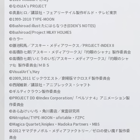
©なのはA's PROJECT
©真島ヒロ／講談社・フェアリーテイル製作ギルド・テレビ東京
©1999-2010 TYPE-MOON
©Bushiroad illust:たにはらなつき(EDEN'S NOTES)
©Bushiroad/Project MILKY HOLMES
©カラー
©鎌池和馬／アスキー・メディアワークス／PROJECT-INDEX II
©高橋弥七郎/アスキー・メディアワークス/『灼眼のシャナ』製作委員会
©高橋弥七郎/いとうのいぢ/アスキー・メディアワークス/『灼眼のシャ
ナII』製作委員会/ＭＢＳ
©VisualArt's/Key
©2009,2011 ビックウエスト／劇場版マクロスＦ製作委員会
©西尾維新／講談社・アニプレックス・シャフト
©ギルティクラウン製作委員会
©PROJECT DD ©Index Corporation/「ペルソナ４」アニメーション製
作委員会
©あらゐけいいち・角川書店／東雲研究所
©Nitroplus/TYPE-MOON・ufotable・FZPC
©Magica Quartet/Aniplex・Madoka Partners・MBS
©2012 ヤマグチノボル・メディアファクトリー／ゼロの使い魔Ｆ製作委
員会