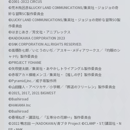
©2001-2022 CIRCUS
©荒木飛呂彦&LUCKY LAND COMMUNICATIONS/集英社・ジョジョの奇
妙な冒険SC製作委員会
©LUCKY LAND COMMUNICATIONS/集英社・ジョジョの奇妙な冒険SO製
作委員会
©はまじあき／芳文社・アニプレックス
©KADOKAWA CORPORATION 2023
©SNK CORPORATION ALL RIGHTS RESERVED.
©高橋弥七郎／いとうのいぢ／アスキー･メディアワークス／『灼眼のシ
ャナF』製作委員会
©PROJECT YOHANE
©矢吹健太朗／集英社・あやかしトライアングル製作委員会
©赤坂アカ×横槍メンゴ／集英社・【推しの子】製作委員会
©Pyramid,Inc.／成子坂製作所
©山田鐘人・アベツカサ／小学館／「葬送のフリーレン」製作委員会
©2015, 2017, 2021 BIGWEST
©Bushiroad
©HAKAMA Inc
©Bushiroad
©春場ねぎ・講談社／「五等分の花嫁∽」製作委員会
©2022 鴨志田 一/KADOKAWA/青ブタ Project ©CLAMP・ST/講談社・N
EP・NHK