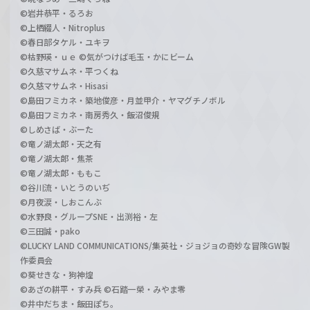
©岩井恭平・るろお
©上栖綴人・Nitroplus
©春日部タケル・ユキヲ
©枯野瑛・ｕｅ ©気がつけば毛玉・かにビーム
©久慈マサムネ・平つくね
©久慈マサムネ・Hisasi
©島田フミカネ・築地俊彦・月並甲介・ヤマグチノボル
©島田フミカネ・南房秀久・飯沼俊規
©しめさば・ぶーた
©竜ノ湖太郎・天之有
©竜ノ湖太郎・焦茶
©竜ノ湖太郎・ももこ
©谷川流・いとうのいぢ
©月夜涙・しおこんぶ
©水野良・グループSNE・出渕裕・左
©三田誠・pako
©LUCKY LAND COMMUNICATIONS/集英社・ジョジョの奇妙な冒険GW製
作委員会
©葵せきな・狗神煌
©あざの耕平・すみ兵 ©石踏一榮・みやま零
©井中だちま・飯田ぽち。