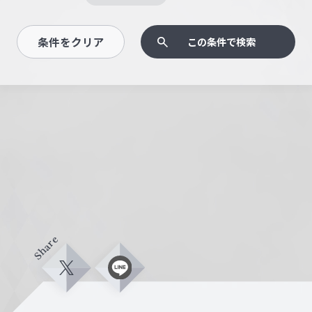
条件をクリア
この条件で検索
Share
X
L
i
n
e