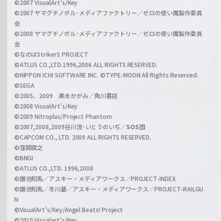
©2007 VisualArt's/Key
r
i
©2007 ヤマグチノボル･メディアファクトリー／ゼロの使い魔製作委員
z
会
a
©2008 ヤマグチノボル･メディアファクトリー／ゼロの使い魔製作委員
l
会
C
©なのはStrikerS PROJECT
h
©ATLUS CO.,LTD.1996,2006 ALL RIGHTS RESERVED.
a
©NIPPON ICHI SOFTWARE INC. ©TYPE-MOON All Rights Reserved.
n
©SEGA
©2005、2009 美水かがみ／角川書店
n
©2008 VisualArt's/Key
e
©2009 Nitroplus/Project Phantom
l
©2007,2008,2009谷川流･いとうのいぢ／
SOS団
©CAPCOM CO., LTD. 2009 ALL RIGHTS RESERVED.
©窪岡俊之
©BNGI
©ATLUS CO.,LTD. 1996,2008
©鎌池和馬／アスキー・メディアワークス／PROJECT-INDEX
©鎌池和馬／冬川基／アスキー・メディアワークス／PROJECT-RAILGU
N
©VisualArt's/Key/Angel Beats! Project
©2010 Visualart's/Key