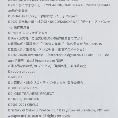
©2019 ひろやまひろし・TYPE-MOON／KADOKAWA／Prisma☆Phanta
sm製作委員会
©VISUAL ARTS/Key/「神様になった日」Project
©2020 東出祐一郎・橘公司・NOCO/KADOKAWA/「デート・ア・バレッ
ト」製作委員会
©Project シンフォギアＸＶ
© Koi・芳文社／ご注文はBLOOM製作委員会ですか？
©春場ねぎ・講談社／「五等分の花嫁∬」製作委員会 ®KODANSHA
©葦原大介／集英社・テレビ朝日・東映アニメーション
©VANGUARD overDress Character Design ©2021 CLAMP・ST de
sign:伊藤彰 illust:Kinema citrus/獣道
©理不尽な孫の手/MFブックス/「無職転生」製作委員会
©irodori ent post
© MARVEL
©大森藤ノ・SBクリエイティブ/ダンまち4製作委員会
© 2016 COVER Corp.
©D_CIDE TRAUMEREI PROJECT
©CIRCUS/ ©HIKOSEN
©2001-2021 CIRCUS
© SEGA / © Colorful Palette Inc. / © Crypton Future Media, INC. ww
w.piapro.net
All rights reserved.