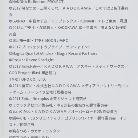
©NANOHA Reflection PROJECT
©2017 暁なつめ・三嶋くろね／ＫＡＤＯＫＡＷＡ／このすば２製作委員
会
©GAINAX・中島かずき／アニプレックス・KONAMI・テレビ東京・電通
©2015丸戸史明・深崎暮人・KADOKAWA 富士見書房／冴えない製作委
員会
©東出祐一郎・TYPE-MOON / FAPC
©2017 プロジェクトラブライブ！サンシャイン!!
©Magica Quartet/Aniplex・Magia Record Partners
©Project Revue Starlight
©2017 時雨沢恵一／ＫＡＤＯＫＡＷＡ アスキー・メディアワークス／
GGO Project illust.黒星紅白
TM ©TOHO CO., LTD.
©2014 榎宮祐・株式会社ＫＡＤＯＫＡＷＡ メディアファクトリー刊／ノ
ーゲーム・ノーライフ全権代理委員会
©2011 5pb.／Nitroplus 未来ガジェット研究所
©ミウラタダヒロ／集英社・ゆらぎ荘の幽奈さん製作委員会
©丸山くがね・ＫＡＤＯＫＡＷＡ刊／オーバーロード2製作委員会
©蝸牛くも・SBクリエイティブ／ゴブリンスレイヤー製作委員会 イラ
スト／神奈月昇
©暁なつめ・カカオ・ランタン
©暁なつめ・三嶋くろね