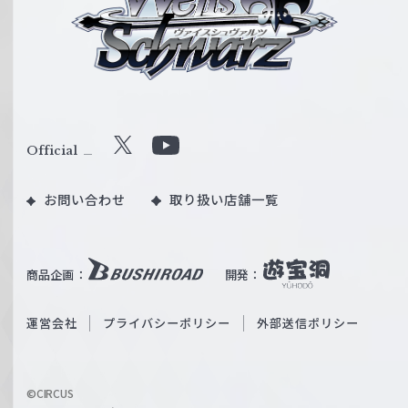
イ
ス
シ
ュ
ヴ
ァ
ル
Official
X
Y
ツ
o
｜
お問い合わせ
取り扱い店舗一覧
u
W
T
e
u
i
b
商品企画：
開発：
ß
e
S
O
運営会社
プライバシーポリシー
外部送信ポリシー
c
f
h
f
w
i
a
©CIRCUS
c