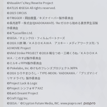
©VisualArt's/Key/Rewrite Project
©ATLUS ©SEGA All rights reserved.
©2015 CIRCUS
©TRIGGER・岡田麿里／キズナイーバー製作委員会
©長月達平・株式会社KADOKAWA刊／Re:ゼロから始める異世界生活製
作委員会
©&™Lucasfilm Ltd.
©SEGA／チェンクロ・フィルムパートナーズ
©2016 川原 礫／ＫＡＤＯＫＡＷＡ アスキー・メディアワークス刊／S
AO MOVIE Project
©ViVid Strike PROJECT ©2016 暁なつめ・三嶋くろね／ＫＡＤＯＫＡ
ＷＡ／このすば製作委員会
©ミルキィFFPN製作委員会
© Pokelabo, Inc. ©けものフレンズプロジェクト/KFPA
©2016 ひろやまひろし・TYPE-MOON／KADOKAWA／「プリズマ☆イ
リヤ ドライ!!」製作委員会
©Project Luck & Logic
©Project シンフォギアAXZ
©BanG Dream! Project
©Craft Egg Inc.
©SEGA／ ©Crypton Future Media, INC. www.piapro.net