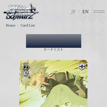
メ
ヴ
ニ
ァ
JP
EN
ュ
イ
ー
ス
Home
Card List
シ
ュ
Card List
ヴ
ァ
カードリスト
ル
ツ
｜
W
e
i
ß
S
c
h