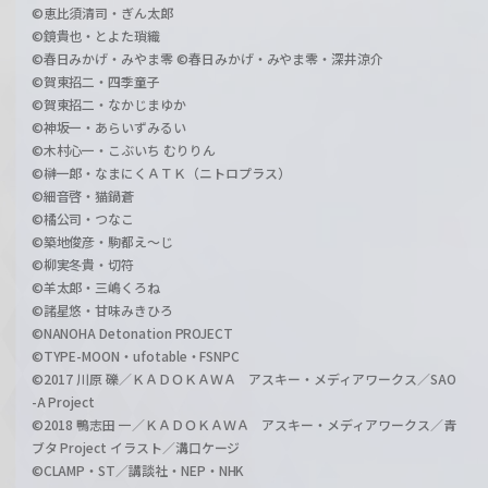
©恵比須清司・ぎん太郎
©鏡貴也・とよた瑣織
©春日みかげ・みやま零 ©春日みかげ・みやま零・深井涼介
©賀東招二・四季童子
©賀東招二・なかじまゆか
©神坂一・あらいずみるい
©木村心一・こぶいち むりりん
©榊一郎・なまにくＡＴＫ（ニトロプラス）
©細音啓・猫鍋蒼
©橘公司・つなこ
©築地俊彦・駒都え～じ
©柳実冬貴・切符
©羊太郎・三嶋くろね
©諸星悠・甘味みきひろ
©NANOHA Detonation PROJECT
©TYPE-MOON・ufotable・FSNPC
©2017 川原 礫／ＫＡＤＯＫＡＷＡ アスキー・メディアワークス／SAO
-A Project
©2018 鴨志田 一／ＫＡＤＯＫＡＷＡ アスキー・メディアワークス／青
ブタ Project イラスト／溝口ケージ
©CLAMP・ST／講談社・NEP・NHK