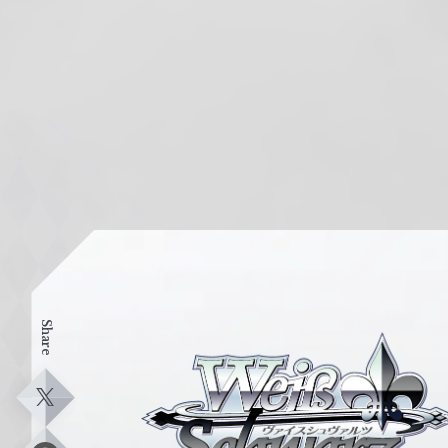
Share
ヴ
ァ
イ
X
ス