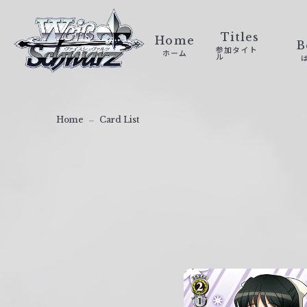
ヴ
ァ
Titles
Home
B
参加タイト
ホーム
イ
ル
ス
シ
ュ
Home
Card List
ヴ
ァ
ル
ツ
｜
W
e
i
ß
S