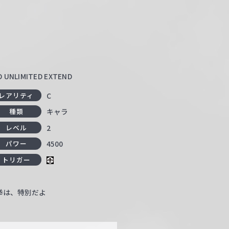
LIMITED EXTEND
C
レアリティ
キャラ
種類
2
レベル
4500
パワー
トリガー
拳は、特別だよ