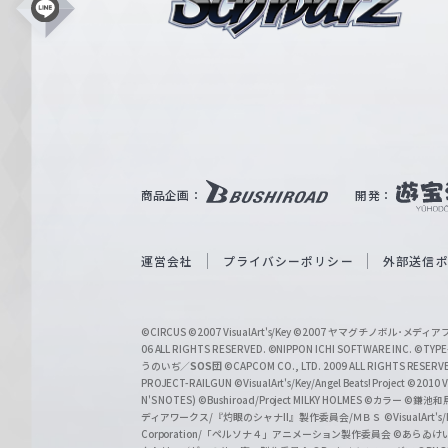
シ
L
i
ュ
n
e
ヴ
ァ
ル
ツ
｜
商品企画：
開発：
W
e
i
運営会社
プライバシーポリシー
外部送信
ß
S
©CIRCUS
©2007 VisualArt's/Key
©2007 ヤマグチノボル･メデ
c
06 ALL RIGHTS RESERVED.
©NIPPON ICHI SOFTWARE INC. ©TYPE-
うのいぢ／
SOS団
©CAPCOM CO., LTD. 2009 ALL RIGHTS RESERV
h
PROJECT-RAILGUN
©VisualArt's/Key/Angel Beats! Project
©2010 Vi
w
N'S NOTES)
©Bushiroad/Project MILKY HOLMES
©カラー
©鎌池和馬
ディアワークス/『灼眼のシャナII』製作委員会/ＭＢＳ
©VisualArt's
a
Corporation/「ペルソナ４」アニメーション製作委員会
©あらゐけ