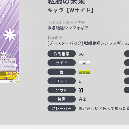
私服の未来
キャラ【Wサイド】
ネオスタンダード区分
戦姫絶唱シンフォギア
収録商品
[ブースターパック] 戦姫絶唱シンフォギアXD UN
SG
作品番号
サイド
色
1
コスト
ソウル
音楽
特徴
響が正しいと思って握った
フレーバー