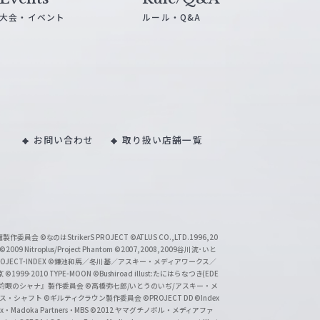
大会・イベント
ルール・Q&A
お問い合わせ
取り扱い店舗一覧
い魔製作委員会
©なのはStrikerS PROJECT
©ATLUS CO.,LTD.1996,20
©2009 Nitroplus/Project Phantom
©2007,2008,2009谷川流･いと
CT-INDEX
©鎌池和馬／冬川基／アスキー・メディアワークス／
京
©1999-2010 TYPE-MOON
©Bushiroad illust:たにはらなつき(EDE
『灼眼のシャナ』製作委員会
©高橋弥七郎/いとうのいぢ/アスキー・メ
クス・シャフト
©ギルティクラウン製作委員会
©PROJECT DD ©Index
lex・Madoka Partners・MBS
©2012 ヤマグチノボル・メディアファ