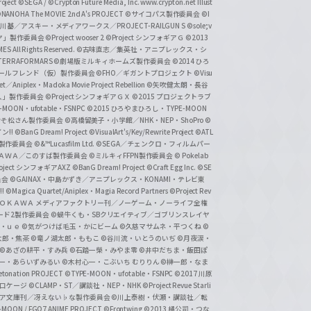
ject
©SEGA / ©Crypton Future Media, Inc. www.crypton.net Illust
NANOHA The MOVIE 2nd A's PROJECT
©サイコパス製作委員会
©I
基／アスキー・メディアワークス／PROJECT-RAILGUN S
©sole;v
リヤ」製作委員会
©Project wooser 2
©Project シンフォギアＧ
©2013
 All Rights Reserved.
©古味直志／集英社・アニプレックス・シ
ERRAFORMARS
©劇場版ミルキィホームズ製作委員会
©2014 ひろ
nc. /ガールフレンド（仮）製作委員会
©FHO／ギガントプロジェクト
©Visu
et／Aniplex・Madoka Movie Project Rebellion
©矢吹健太朗・長谷
人」製作委員会
©Project シンフォギアＧＸ
©2015 プロジェクトラブ
-MOON・ufotable・FSNPC
©2015 ひろやまひろし・TYPE-MOON
おそ松さん製作委員会
©高橋留美子・小学館／NHK・NEP・ShoPro
©
ン!!
©BanG Dream! Project
©VisualArt's/Key/Rewrite Project
©ATL
活製作委員会
©&™Lucasfilm Ltd.
©SEGA／チェンクロ・フィルムパー
ＡＤＯＫＡＷＡ／このすば製作委員会
©ミルキィFFPN製作委員会
© Pokelab
roject シンフォギアAXZ
©BanG Dream! Project
©Craft Egg Inc.
©SE
員会
©GAINAX・中島かずき／アニプレックス・KONAMI・テレビ東
!
©Magica Quartet/Aniplex・Magia Record Partners
©Project Rev
ＡＤＯＫＡＷＡ メディアファクトリー刊／ノーゲーム・ノーライフ全権
ード2製作委員会
©蝸牛くも・SBクリエイティブ／ゴブリンスレイヤ
・ｕｅ ©気がつけば毛玉・かにビーム
©久慈マサムネ・平つくね
©
太郎・焦茶
©竜ノ湖太郎・ももこ
©谷川流・いとうのいぢ
©月夜涙・
©あざの耕平・すみ兵 ©石踏一榮・みやま零
©井中だちま・飯田ぽ
一・あらいずみるい
©木村心一・こぶいち むりりん
©榊一郎・なま
tonation PROJECT
©TYPE-MOON・ufotable・FSNPC
©2017 川原
溝口ケージ
©CLAMP・ST／講談社・NEP・NHK
©Project Revue Starli
タジア文庫刊／冴えない♭な製作委員会
©川上泰樹・伏瀬・講談社／転
-MOON / FGO7 ANIME PROJECT
©Frontwing
©2013 橘公司・つな