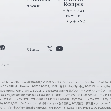
Recipes
商品情報
カードリスト
PRカード
デッキレシピ
Official
X
Y
o
ポリシー
u
T
u
ィアファクトリー／ゼロの使い魔製作委員会
©2008 ヤマグチノボル･メディアファクトリー／ゼロの使
b
MOON All Rights Reserved.
©SEGA
©2005、2009 美水かがみ／角川書店
©2008 VisualArt's/Key
ED.
©窪岡俊之
©BNGI
©ATLUS CO.,LTD. 1996,2008
©鎌池和馬／アスキー・メディアワークス／PROJE
e
sualart's/Key
©なのはA's PROJECT
©真島ヒロ／講談社・フェアリーテイル製作ギルド・テレビ東
／アスキー・メディアワークス／PROJECT-INDEX II
©高橋弥七郎/アスキー・メディアワークス/
O
/Key
©2009,2011 ビックウエスト／劇場版マクロスＦ製作委員会
©西尾維新／講談社・アニプレッ
f
いいち・角川書店／東雲研究所
©Nitroplus/TYPE-MOON・ufotable・FZPC
©Magica Quartet/Anip