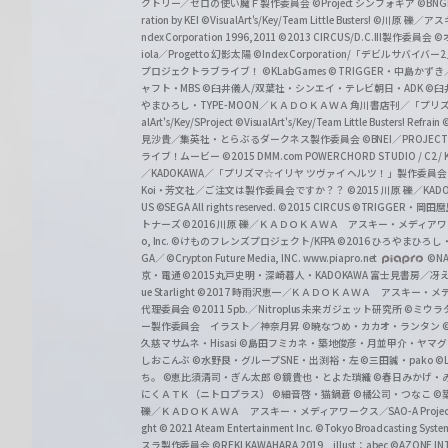
クトリー／ゼロの使い魔Ｆ製作委員会
©Project シンフォギア
©BNG
r
ration by KEI
©VisualArt's/Key/Team Little Busters!
©川原 礫／アスキ
z
ndex Corporation 1996,2011
©2013 CIRCUS/D.C.III製作委員会
©
iola／Progetto 幻影太陽
©Index Corporation/「デビルサバ
プロジェクトラブライブ！
©KLabGames
© TRIGGER・中島か
ャフト・MBS
©臼井儀人/双葉社・シンエイ・テレビ朝日・ADK
©臼
やまひろし・TYPE-MOON／ＫＡＤＯＫＡＷＡ 角川書店刊／「プ
alArt's/Key/SProject
©VisualArt's/Key/Team Little Busters! Refrain
見沙貴／集英社・とらぶるダークネス製作委員会
©BNEI／PROJECT 
ライブ！ムービー
©2015 DMM.com POWERCHORD STUDIO / C2 / KA
／KADOKAWA／「プリズマ☆イリヤ ツヴァイ ヘルツ！」製作委員
Koi・芳文社／ご注文は製作委員会ですか？？
©2015 川原 礫／KA
US ©SEGA All rights reserved.
©2015 CIRCUS
©TRIGGER・岡
トナーズ
©2016 川原 礫／ＫＡＤＯＫＡＷＡ アスキー・メディアワークス刊
o, Inc. ©けものフレンズプロジェクト/KFPA
©2016 ひろやまひろし
GA／ ©Crypton Future Media, INC. www.piapro.net
©NA
京・電通
©2015丸戸史明・深崎暮人・KADOKAWA 富士見書房／
ue Starlight
©2017 時雨沢恵一／ＫＡＤＯＫＡＷＡ アスキー・メディアワー
代理委員会
©2011 5pb.／Nitroplus 未来ガジェット研究所
©ミウラ
ー製作委員会 イラスト／神奈月昇
©暁なつめ・カカオ・ランタン
久慈マサムネ・Hisasi
©島田フミカネ・築地俊彦・月並甲介・ヤマ
しおこんぶ
©水野良・グループSNE・出渕裕・左
©三田誠・pako
©
ち。
©恵比須清司・ぎん太郎
©鏡貴也・とよた瑣織
©春日みかげ・
にくＡＴＫ（ニトロプラス）
©細音啓・猫鍋蒼
©橘公司・つなこ
©
礫／ＫＡＤＯＫＡＷＡ アスキー・メディアワークス／SAO-A Projec
ght
© 2021 Ateam Entertainment Inc.
©Tokyo Broadcasting System 
スラ製作委員会 ©REKI KAWAHARA 2019 illust：abec
©AZONE 