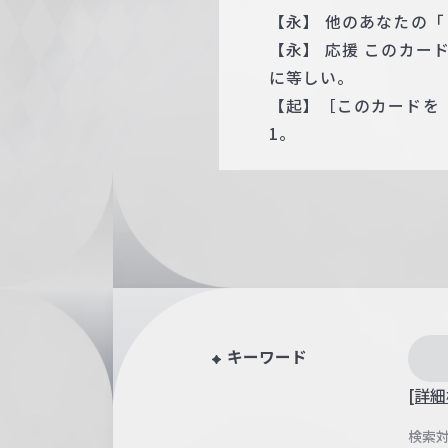
【永】 他のあなたの「
【永】 応援 このカー
に等しい。
【起】［このカードを
1。
キーワード
[詳細
検索