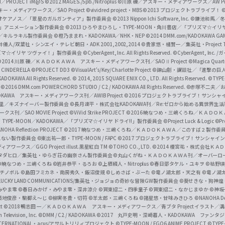
I／PROJECT iM@S
©2012 MAGES./5pb./Nitroplus
©川原 礫／アスキー・メディアワークス／AW Pro
f
ー・メディアワークス／SAO Project
©vividred project・MBS ©2013 プロジェクトラブライブ！
©
i
オケアノス／「翠星のガルガンティア」製作委員会
©2013 Nippon Ichi Software, Inc.
©鎌池和馬／冬川
イバー2」アニメーション製作委員会
©2013 ひろやまひろし・TYPE-MOON・角川書店／「プリズマ☆イ
c
ずき／キルラキル製作委員会
©橙乃ままれ・KADOKAWA／NHK・NEP
©2014 DMM.com/KADOKAWA GAMES
井儀人/双葉社・シンエイ・テレビ朝日・ADK 2001,2002,2014
©貴家悠・橘賢一／集英社・Project T
i
リズマ☆イリヤ ツヴァイ！」製作委員会
©CyberAgent, Inc. All Rights Reserved.
©CyberAgent, I
a
©2014 川原 礫／ＫＡＤＯＫＡＷＡ アスキー・メディアワークス刊／SAOⅡ Project
©Magica Quart
CINDERELLA ©PROJECT DD3
©VisualArt's/Key/Charlotte Project
©諫山創・講談社／「進撃の巨
l
DOKAWA All Rights Reserved.
© 2014, 2015 SQUARE ENIX CO., LTD. All Rights Reserved.
©TYPE
会
©2016 DMM.com POWERCHORD STUDIO / C2 / KADOKAWA All Rights Reserved.
©赤塚不二夫／
C
DOKAWA アスキー・メディアワークス刊／AWIB Project
©2016 プロジェクトラブライブ！サンシャイ
h
田麿里／キズナイーバー製作委員会
©長月達平・株式会社KADOKAWA刊／Re:ゼロから始める異世界生
／SAO MOVIE Project
©ViVid Strike PROJECT ©2016 暁なつめ・三嶋くろね／Ｋ
a
・TYPE-MOON／KADOKAWA／「プリズマ☆イリヤ ドライ!!」製作委員会
©Project Luck & Logic
©P
NOHA Reflection PROJECT
©2017 暁なつめ・三嶋くろね／ＫＡＤＯＫＡＷＡ／このすば２製作委
n
冴えない製作委員会
©東出祐一郎・TYPE-MOON / FAPC
©2017 プロジェクトラブライブ！サンシャイン!
n
クス／GGO Project illust.黒星紅白
TM ©TOHO CO., LTD.
©2014 榎宮祐・株式会社Ｋ
タダヒロ／集英社・ゆらぎ荘の幽奈さん製作委員会
©丸山くがね・ＫＡＤＯＫＡＷＡ刊／オーバーロ
e
©暁なつめ・三嶋くろね
©岩井恭平・るろお
©上栖綴人・Nitroplus
©春日部タケル・ユキヲ
©枯野瑛
グチノボル
©島田フミカネ・南房秀久・飯沼俊規
©しめさば・ぶーた
©竜ノ湖太郎・天之有
©竜ノ湖
l
LUCKY LAND COMMUNICATIONS/集英社・ジョジョの奇妙な冒険GW製作委員会
©葵せきな・狗神煌
みやま零 ©春日みかげ・みやま零・深井涼介
©賀東招二・四季童子
©賀東招二・なかじまゆか
©神坂
築地俊彦・駒都え～じ
©柳実冬貴・切符
©羊太郎・三嶋くろね
©諸星悠・甘味みきひろ
©NANOHA De
t
©2018 鴨志田 一／ＫＡＤＯＫＡＷＡ アスキー・メディアワークス／青ブタ Project イラスト／
Television, Inc.
©DMM / C2 / KADOKAWA
©2017 丸戸史明・深崎暮人・KADOKAWA ファン
INTERNATIONAL・acus/アサルトリリィプロジェクト
©TYPE-MOON / FGO6 ANIME PROJECT
©TYPE