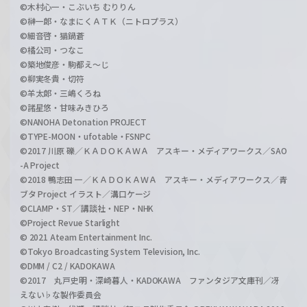
©木村心一・こぶいち むりりん
©榊一郎・なまにくＡＴＫ（ニトロプラス）
©細音啓・猫鍋蒼
©橘公司・つなこ
©築地俊彦・駒都え～じ
©柳実冬貴・切符
©羊太郎・三嶋くろね
©諸星悠・甘味みきひろ
©NANOHA Detonation PROJECT
©TYPE-MOON・ufotable・FSNPC
©2017 川原 礫／ＫＡＤＯＫＡＷＡ アスキー・メディアワークス／SAO
-A Project
©2018 鴨志田 一／ＫＡＤＯＫＡＷＡ アスキー・メディアワークス／青
ブタ Project イラスト／溝口ケージ
©CLAMP・ST／講談社・NEP・NHK
©Project Revue Starlight
© 2021 Ateam Entertainment Inc.
©Tokyo Broadcasting System Television, Inc.
©DMM / C2 / KADOKAWA
©2017 丸戸史明・深崎暮人・KADOKAWA ファンタジア文庫刊／冴
えない♭な製作委員会