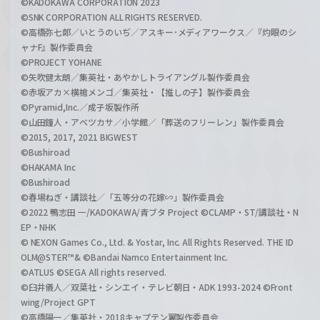
©KADOKAWA CORPORATION 2023
©SNK CORPORATION ALL RIGHTS RESERVED.
©高橋弥七郎／いとうのいぢ／アスキー･メディアワークス／『灼眼のシ
ャナF』製作委員会
©PROJECT YOHANE
©矢吹健太朗／集英社・あやかしトライアングル製作委員会
©赤坂アカ×横槍メンゴ／集英社・【推しの子】製作委員会
©Pyramid,Inc.／成子坂製作所
©山田鐘人・アベツカサ／小学館／「葬送のフリーレン」製作委員会
©2015, 2017, 2021 BIGWEST
©Bushiroad
©HAKAMA Inc
©Bushiroad
©春場ねぎ・講談社／「五等分の花嫁∽」製作委員会
©2022 鴨志田 一/KADOKAWA/青ブタ Project ©CLAMP・ST/講談社・N
EP・NHK
© NEXON Games Co., Ltd. & Yostar, Inc. All Rights Reserved. THE ID
OLM@STER™& ©Bandai Namco Entertainment Inc.
©ATLUS ©SEGA All rights reserved.
©臼井儀人／双葉社・シンエイ・テレビ朝日・ADK 1993-2024 ©Front
wing/Project GPT
©高橋陽一／集英社・2018キャプテン翼製作委員会