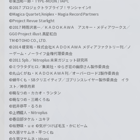
©東出祐一郎・TYPE-MOON / FAPC
©2017 プロジェクトラブライブ！サンシャイン!!
©Magica Quartet/Aniplex・Magia Record Partners
©Project Revue Starlight
©2017 時雨沢恵一／ＫＡＤＯＫＡＷＡ アスキー・メディアワークス／
GGO Project illust.黒星紅白
TM ©TOHO CO., LTD.
©2014 榎宮祐・株式会社ＫＡＤＯＫＡＷＡ メディアファクトリー刊／ノ
ーゲーム・ノーライフ全権代理委員会
©2011 5pb.／Nitroplus 未来ガジェット研究所
©ミウラタダヒロ／集英社・ゆらぎ荘の幽奈さん製作委員会
©丸山くがね・ＫＡＤＯＫＡＷＡ刊／オーバーロード2製作委員会
©蝸牛くも・SBクリエイティブ／ゴブリンスレイヤー製作委員会 イラ
スト／神奈月昇
©暁なつめ・カカオ・ランタン
©暁なつめ・三嶋くろね
©岩井恭平・るろお
©上栖綴人・Nitroplus
©春日部タケル・ユキヲ
©枯野瑛・ｕｅ ©気がつけば毛玉・かにビーム
©久慈マサムネ・平つくね
©久慈マサムネ・Hisasi