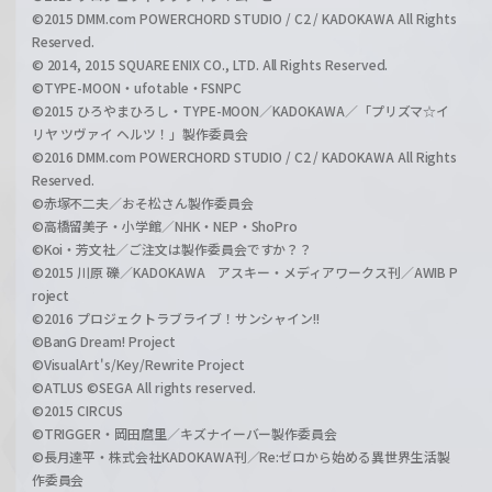
©2015 DMM.com POWERCHORD STUDIO / C2 / KADOKAWA All Rights
Reserved.
© 2014, 2015 SQUARE ENIX CO., LTD. All Rights Reserved.
©TYPE-MOON・ufotable・FSNPC
©2015 ひろやまひろし・TYPE-MOON／KADOKAWA／「プリズマ☆イ
リヤ ツヴァイ ヘルツ！」製作委員会
©2016 DMM.com POWERCHORD STUDIO / C2 / KADOKAWA All Rights
Reserved.
©赤塚不二夫／おそ松さん製作委員会
©高橋留美子・小学館／NHK・NEP・ShoPro
©Koi・芳文社／ご注文は製作委員会ですか？？
©2015 川原 礫／KADOKAWA アスキー・メディアワークス刊／AWIB P
roject
©2016 プロジェクトラブライブ！サンシャイン!!
©BanG Dream! Project
©VisualArt's/Key/Rewrite Project
©ATLUS ©SEGA All rights reserved.
©2015 CIRCUS
©TRIGGER・岡田麿里／キズナイーバー製作委員会
©長月達平・株式会社KADOKAWA刊／Re:ゼロから始める異世界生活製
作委員会