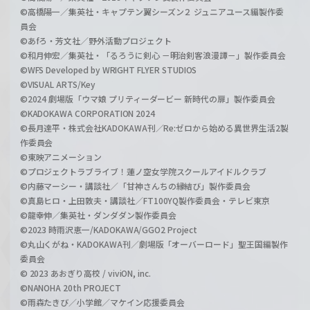
©高橋陽一／集英社・キャプテン翼シーズン２ ジュニアユース編製作委
員会
©あfろ・芳文社／野外活動プロジェクト
©和月伸宏／集英社・「るろうに剣心 －明治剣客浪漫譚－」製作委員会
©WFS Developed by WRIGHT FLYER STUDIOS
©VISUAL ARTS/Key
©2024 劇場版「ウマ娘 プリティーダービー 新時代の扉」製作委員会
©KADOKAWA CORPORATION 2024
©長月達平・株式会社KADOKAWA刊／Re:ゼロから始める異世界生活2製
作委員会
©東映アニメーション
©プロジェクトラブライブ！蓮ノ空女学院スクールアイドルクラブ
©内藤マーシー・講談社／「甘神さんちの縁結び」製作委員会
©真島ヒロ・上田敦夫・講談社／FT100YQ製作委員会・テレビ東京
©龍幸伸／集英社・ダンダダン製作委員会
©2023 時雨沢恵一/KADOKAWA/GGO2 Project
©丸山くがね・KADOKAWA刊／劇場版「オーバーロード」聖王国編製作
委員会
© 2023 あおぎり高校 / viviON, inc.
©NANOHA 20th PROJECT
©雨森たきび／小学館／マケイン応援委員会