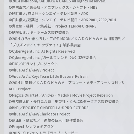
©2014 DMM.com/KADOKAWA GAMES All Rights Reserved.
©古味直志／集英社・アニプレックス・シャフト・MBS
©臼井儀人/双葉社・シンエイ・テレビ朝日・ADK
©臼井儀人/双葉社・シンエイ・テレビ朝日・ADK 2001,2002,2014
©貴家悠・橘賢一／集英社・Project TERRAFORMARS
©劇場版ミルキィホームズ製作委員会
©2014 ひろやまひろし・TYPE-MOON／ＫＡＤＯＫＡＷＡ 角川書店刊／
「プリズマ☆イリヤ ツヴァイ！」製作委員会
©CyberAgent, Inc. All Rights Reserved.
©CyberAgent, Inc. /ガールフレンド（仮）製作委員会
©FHO／ギガントプロジェクト
©VisualArt's/Key/SProject
©VisualArt's/Key/Team Little Busters! Refrain
©2014 川原 礫／ＫＡＤＯＫＡＷＡ アスキー・メディアワークス刊／S
AOⅡ Project
©Magica Quartet／Aniplex・Madoka Movie Project Rebellion
©矢吹健太朗・長谷見沙貴／集英社・とらぶるダークネス製作委員会
©BNEI／PROJECT CINDERELLA ©PROJECT DD3
©VisualArt's/Key/Charlotte Project
©諫山創・講談社／「進撃の巨人」製作委員会
©Project シンフォギアＧＸ
©2015 プロジェクトラブライブ！ムービー