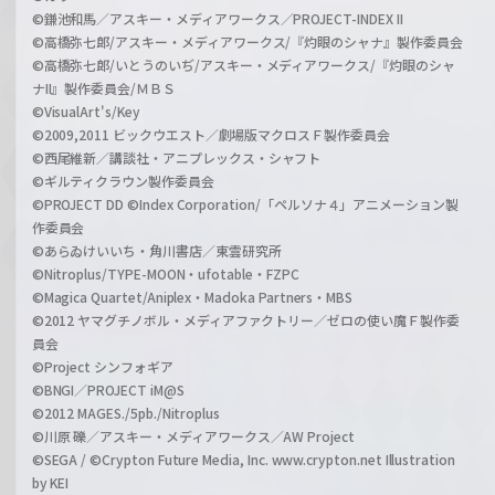
©鎌池和馬／アスキー・メディアワークス／PROJECT-INDEX II
©高橋弥七郎/アスキー・メディアワークス/『灼眼のシャナ』製作委員会
©高橋弥七郎/いとうのいぢ/アスキー・メディアワークス/『灼眼のシャ
ナII』製作委員会/ＭＢＳ
©VisualArt's/Key
©2009,2011 ビックウエスト／劇場版マクロスＦ製作委員会
©西尾維新／講談社・アニプレックス・シャフト
©ギルティクラウン製作委員会
©PROJECT DD ©Index Corporation/「ペルソナ４」アニメーション製
作委員会
©あらゐけいいち・角川書店／東雲研究所
©Nitroplus/TYPE-MOON・ufotable・FZPC
©Magica Quartet/Aniplex・Madoka Partners・MBS
©2012 ヤマグチノボル・メディアファクトリー／ゼロの使い魔Ｆ製作委
員会
©Project シンフォギア
©BNGI／PROJECT iM@S
©2012 MAGES./5pb./Nitroplus
©川原 礫／アスキー・メディアワークス／AW Project
©SEGA / ©Crypton Future Media, Inc. www.crypton.net Illustration
by KEI