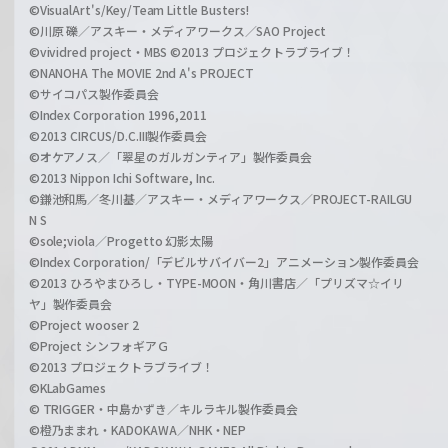
©VisualArt's/Key/Team Little Busters!
©川原 礫／アスキー・メディアワークス／SAO Project
©vividred project・MBS ©2013 プロジェクトラブライブ！
©NANOHA The MOVIE 2nd A's PROJECT
©サイコパス製作委員会
©Index Corporation 1996,2011
©2013 CIRCUS/D.C.III製作委員会
©オケアノス／「翠星のガルガンティア」製作委員会
©2013 Nippon Ichi Software, Inc.
©鎌池和馬／冬川基／アスキー・メディアワークス／PROJECT-RAILGU
N S
©sole;viola／Progetto 幻影太陽
©Index Corporation/「デビルサバイバー2」アニメーション製作委員会
©2013 ひろやまひろし・TYPE-MOON・角川書店／「プリズマ☆イリ
ヤ」製作委員会
©Project wooser 2
©Project シンフォギアＧ
©2013 プロジェクトラブライブ！
©KLabGames
© TRIGGER・中島かずき／キルラキル製作委員会
©橙乃ままれ・KADOKAWA／NHK・NEP