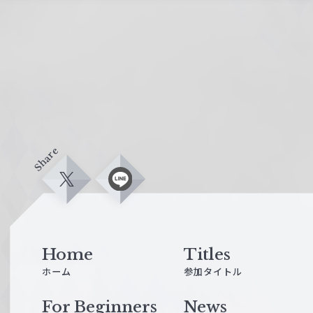
Share
X
L
i
n
e
Home
Titles
ホーム
参加タイトル
For Beginners
News