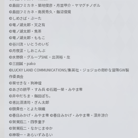
©島田フミカネ・築地俊彦・月並甲介・ヤマグチノボル
©島田フミカネ・南房秀久・飯沼俊規
©しめさば・ぶーた
©竜ノ湖太郎・天之有
©竜ノ湖太郎・焦茶
©竜ノ湖太郎・ももこ
©谷川流・いとうのいぢ
©月夜涙・しおこんぶ
©水野良・グループSNE・出渕裕・左
©三田誠・pako
©LUCKY LAND COMMUNICATIONS/集英社・ジョジョの奇妙な冒険GW製
作委員会
©葵せきな・狗神煌
©あざの耕平・すみ兵 ©石踏一榮・みやま零
©井中だちま・飯田ぽち。
©恵比須清司・ぎん太郎
©鏡貴也・とよた瑣織
©春日みかげ・みやま零 ©春日みかげ・みやま零・深井涼介
©賀東招二・四季童子
©賀東招二・なかじまゆか
©神坂一・あらいずみるい