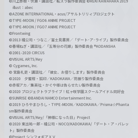
©川上泰樹・伏瀬・講談社／転スラ製作委員会 ©REKI KAWAHARA 2019
illust：abec
©AZONE INTERNATIONAL・acus/アサルトリリィプロジェクト
©TYPE-MOON / FGO6 ANIME PROJECT
©TYPE-MOON / FGO7 ANIME PROJECT
©Frontwing
©2013 橘公司・つなこ／富士見書房／「デート･ア･ライブ」製作委員会
©春場ねぎ・講談社／「五等分の花嫁」製作委員会 ®KODANSHA
©2001-2020 CIRCUS
©VISUAL ARTS/Key
© Cygames, Inc.
© 宮島礼吏・講談社／「彼女、お借りします」製作委員会
©2020 夕蜜柑・狐印／KADOKAWA／防振り製作委員会
©赤坂アカ／集英社・かぐや様は告らせたい製作委員会
©2020 プロジェクトラブライブ！虹ヶ咲学園スクールアイドル同好会
©SUNRISE ©BANDAI NAMCO Entertainment Inc.
©2019 ひろやまひろし・TYPE-MOON／KADOKAWA／Prisma☆Phanta
sm製作委員会
©VISUAL ARTS/Key/「神様になった日」Project
©2020 東出祐一郎・橘公司・NOCO/KADOKAWA/「デート・ア・バレッ
ト」製作委員会
©Project シンフォギアＸＶ