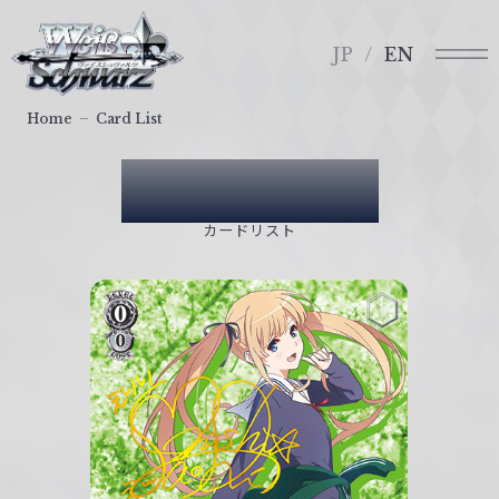
メ
ヴ
ニ
ァ
JP
EN
ュ
イ
ー
ス
Home
Card List
シ
ュ
Card List
ヴ
ァ
カードリスト
ル
ツ
｜
W
e
i
ß
S
c
h