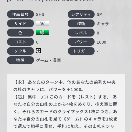
SHS
SP
作品番号
レアリティ
キャラ
サイド
種類
0
色
レベル
0
1000
コスト
パワー
-
ソウル
トリガー
ゲーム・漫画
特徴
【永】 あなたのターン中、他のあなたの前列の中央
の枠のキャラに、パワーを＋1000。
【起】 集中 ［(1) このカードを【レスト】する］ あ
なたは自分の山札の上から4枚をめくり、控え室に置
く。それらのカードのクライマックス1枚につき、あ
なたは自分の山札を見て《ゲーム》のキャラを1枚ま
で選んで相手に見せ、手札に加え、その山札をシャ