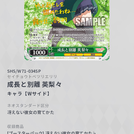
w
a
r
z
SHS/W71-034SP
セイチョウトベツリエリリ
成長と別離 英梨々
キャラ【Wサイド】
ネオスタンダード区分
冴えない彼女の育てかた
収録商品
[ブースターパック] 冴えない彼女の育てかた♭