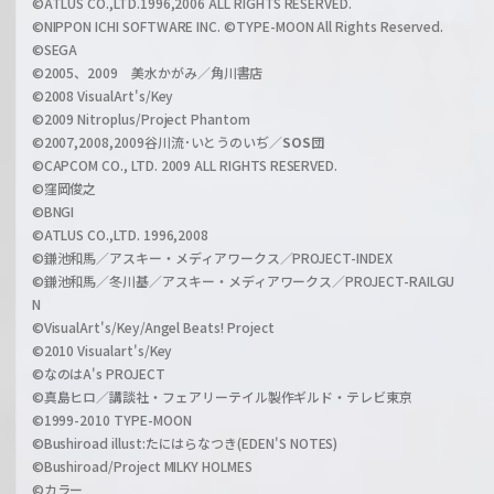
©ATLUS CO.,LTD.1996,2006 ALL RIGHTS RESERVED.
a
©NIPPON ICHI SOFTWARE INC. ©TYPE-MOON All Rights Reserved.
n
©SEGA
©2005、2009 美水かがみ／角川書店
n
©2008 VisualArt's/Key
e
©2009 Nitroplus/Project Phantom
l
©2007,2008,2009谷川流･いとうのいぢ／
SOS団
©CAPCOM CO., LTD. 2009 ALL RIGHTS RESERVED.
©窪岡俊之
©BNGI
©ATLUS CO.,LTD. 1996,2008
©鎌池和馬／アスキー・メディアワークス／PROJECT-INDEX
©鎌池和馬／冬川基／アスキー・メディアワークス／PROJECT-RAILGU
N
©VisualArt's/Key/Angel Beats! Project
©2010 Visualart's/Key
©なのはA's PROJECT
©真島ヒロ／講談社・フェアリーテイル製作ギルド・テレビ東京
©1999-2010 TYPE-MOON
©Bushiroad illust:たにはらなつき(EDEN'S NOTES)
©Bushiroad/Project MILKY HOLMES
©カラー