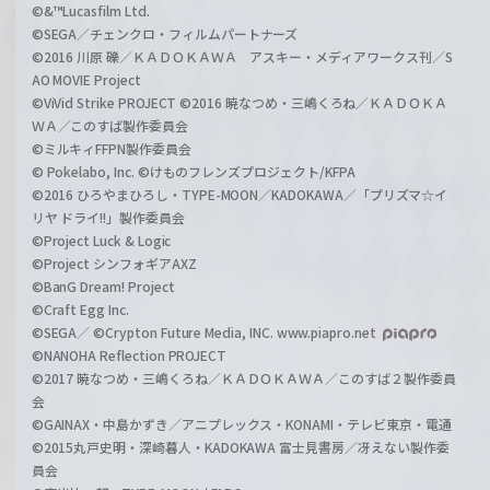
©&™Lucasfilm Ltd.
©SEGA／チェンクロ・フィルムパートナーズ
©2016 川原 礫／ＫＡＤＯＫＡＷＡ アスキー・メディアワークス刊／S
AO MOVIE Project
©ViVid Strike PROJECT ©2016 暁なつめ・三嶋くろね／ＫＡＤＯＫＡ
ＷＡ／このすば製作委員会
©ミルキィFFPN製作委員会
© Pokelabo, Inc. ©けものフレンズプロジェクト/KFPA
©2016 ひろやまひろし・TYPE-MOON／KADOKAWA／「プリズマ☆イ
リヤ ドライ!!」製作委員会
©Project Luck & Logic
©Project シンフォギアAXZ
©BanG Dream! Project
©Craft Egg Inc.
©SEGA／ ©Crypton Future Media, INC. www.piapro.net
©NANOHA Reflection PROJECT
©2017 暁なつめ・三嶋くろね／ＫＡＤＯＫＡＷＡ／このすば２製作委員
会
©GAINAX・中島かずき／アニプレックス・KONAMI・テレビ東京・電通
©2015丸戸史明・深崎暮人・KADOKAWA 富士見書房／冴えない製作委
員会