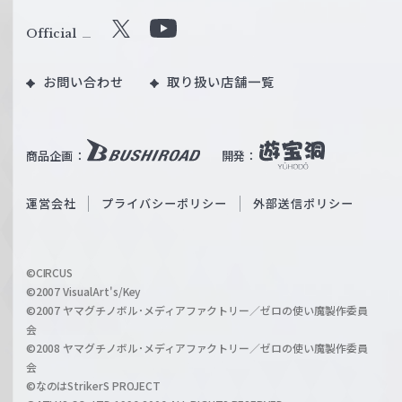
ァ
ル
Official
X
Y
ツ
o
｜
お問い合わせ
取り扱い店舗一覧
u
W
T
e
u
i
b
商品企画：
開発：
ß
e
S
O
運営会社
プライバシーポリシー
外部送信ポリシー
c
f
h
f
w
i
a
©CIRCUS
c
©2007 VisualArt's/Key
r
i
©2007 ヤマグチノボル･メディアファクトリー／ゼロの使い魔製作委員
z
会
a
©2008 ヤマグチノボル･メディアファクトリー／ゼロの使い魔製作委員
l
会
C
©なのはStrikerS PROJECT
h