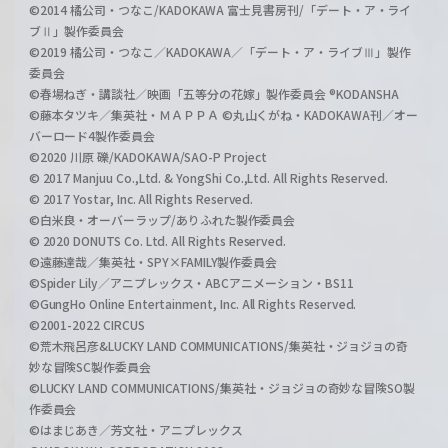
©2014 橘公司・つなこ/KADOKAWA 富士見書房刊/「デート・ア・ライ
ブⅡ」製作委員会
©2019 橘公司・つなこ／KADOKAWA／「デート・ア・ライブⅢ」製作
委員会
©春場ねぎ・講談社／映画「五等分の花嫁」製作委員会 ®KODANSHA
©藤本タツキ／集英社・ＭＡＰＰＡ ©丸山くがね・KADOKAWA刊／オー
バーロード4製作委員会
©2020 川原 礫/KADOKAWA/SAO-P Project
© 2017 Manjuu Co.,Ltd. & YongShi Co.,Ltd. All Rights Reserved.
© 2017 Yostar, Inc. All Rights Reserved.
©白米良・オーバーラップ/ありふれた製作委員会
© 2020 DONUTS Co. Ltd. All Rights Reserved.
©遠藤達哉／集英社・SPY×FAMILY製作委員会
©Spider Lily／アニプレックス・ABCアニメーション・BS11
©GungHo Online Entertainment, Inc. All Rights Reserved.
©2001-2022 CIRCUS
©荒木飛呂彦&LUCKY LAND COMMUNICATIONS/集英社・ジョジョの奇
妙な冒険SC製作委員会
©LUCKY LAND COMMUNICATIONS/集英社・ジョジョの奇妙な冒険SO製
作委員会
©はまじあき／芳文社・アニプレックス