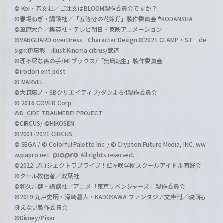
© Koi・芳文社／ご注文はBLOOM製作委員会ですか？
©春場ねぎ・講談社／「五等分の花嫁∬」製作委員会 ®KODANSHA
©葦原大介／集英社・テレビ朝日・東映アニメーション
©VANGUARD overDress Character Design ©2021 CLAMP・ST de
sign:伊藤彰 illust:Kinema citrus/獣道
©理不尽な孫の手/MFブックス/「無職転生」製作委員会
©irodori ent post
© MARVEL
©大森藤ノ・SBクリエイティブ/ダンまち4製作委員会
© 2016 COVER Corp.
©D_CIDE TRAUMEREI PROJECT
©CIRCUS/ ©HIKOSEN
©2001-2021 CIRCUS
© SEGA / © Colorful Palette Inc. / © Crypton Future Media, INC. ww
w.piapro.net
All rights reserved.
©2022 プロジェクトラブライブ！虹ヶ咲学園スクールアイドル同好会
©クール教信者／双葉社
©和久井健・講談社／アニメ「東京リベンジャーズ」製作委員会
©2019 丸戸史明・深崎暮人・KADOKAWA ファンタジア文庫刊／映画も
冴えない製作委員会
©Disney/Pixar