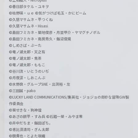
©春日部タケル・ユキヲ
©枯野瑛・ｕｅ ©気がつけば毛玉・かにビーム
©久慈マサムネ・平つくね
©久慈マサムネ・Hisasi
©島田フミカネ・築地俊彦・月並甲介・ヤマグチノボル
©島田フミカネ・南房秀久・飯沼俊規
©しめさば・ぶーた
©竜ノ湖太郎・天之有
©竜ノ湖太郎・焦茶
©竜ノ湖太郎・ももこ
©谷川流・いとうのいぢ
©月夜涙・しおこんぶ
©水野良・グループSNE・出渕裕・左
©三田誠・pako
©LUCKY LAND COMMUNICATIONS/集英社・ジョジョの奇妙な冒険GW製
作委員会
©葵せきな・狗神煌
©あざの耕平・すみ兵 ©石踏一榮・みやま零
©井中だちま・飯田ぽち。
©恵比須清司・ぎん太郎
©鏡貴也・とよた瑣織