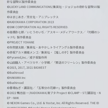
妙な冒険SC製作委員会
©LUCKY LAND COMMUNICATIONS/集英社・ジョジョの奇妙な冒険SO製
作委員会
©はまじあき／芳文社・アニプレックス
©KADOKAWA CORPORATION 2023
©SNK CORPORATION ALL RIGHTS RESERVED.
©高橋弥七郎／いとうのいぢ／アスキー･メディアワークス／『灼眼のシ
ャナF』製作委員会
©PROJECT YOHANE
©矢吹健太朗／集英社・あやかしトライアングル製作委員会
©赤坂アカ×横槍メンゴ／集英社・【推しの子】製作委員会
©Pyramid,Inc.／成子坂製作所
©山田鐘人・アベツカサ／小学館／「葬送のフリーレン」製作委員会
©2015, 2017, 2021 BIGWEST
©Bushiroad
©HAKAMA Inc
©Bushiroad
©春場ねぎ・講談社／「五等分の花嫁∽」製作委員会
©2022 鴨志田 一/KADOKAWA/青ブタ Project ©CLAMP・ST/講談社・N
EP・NHK
© NEXON Games Co., Ltd. & Yostar, Inc. All Rights Reserved. THE ID
OLM@STER™& ©Bandai Namco Entertainment Inc.