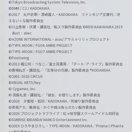
©Tokyo Broadcasting System Television, Inc.
©DMM / C2 / KADOKAWA
©2017 丸戸史明・深崎暮人・KADOKAWA ファンタジア文庫刊／冴
えない♭な製作委員会
©川上泰樹・伏瀬・講談社／転スラ製作委員会 ©REKI KAWAHARA 2019
illust：abec
©AZONE INTERNATIONAL・acus/アサルトリリィプロジェクト
©TYPE-MOON / FGO6 ANIME PROJECT
©TYPE-MOON / FGO7 ANIME PROJECT
©Frontwing
©2013 橘公司・つなこ／富士見書房／「デート･ア･ライブ」製作委員会
©春場ねぎ・講談社／「五等分の花嫁」製作委員会 ®KODANSHA
©2001-2020 CIRCUS
©VISUAL ARTS/Key
© Cygames, Inc.
© 宮島礼吏・講談社／「彼女、お借りします」製作委員会
©2020 夕蜜柑・狐印／KADOKAWA／防振り製作委員会
©赤坂アカ／集英社・かぐや様は告らせたい製作委員会
©2020 プロジェクトラブライブ！虹ヶ咲学園スクールアイドル同好会
©SUNRISE ©BANDAI NAMCO Entertainment Inc.
©2019 ひろやまひろし・TYPE-MOON／KADOKAWA／Prisma☆Phanta
sm製作委員会