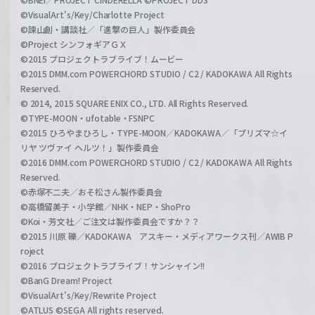
©VisualArt's/Key/Charlotte Project
©諫山創・講談社／「進撃の巨人」製作委員会
©Project シンフォギアＧＸ
©2015 プロジェクトラブライブ！ムービー
©2015 DMM.com POWERCHORD STUDIO / C2 / KADOKAWA All Rights
Reserved.
© 2014, 2015 SQUARE ENIX CO., LTD. All Rights Reserved.
©TYPE-MOON・ufotable・FSNPC
©2015 ひろやまひろし・TYPE-MOON／KADOKAWA／「プリズマ☆イ
リヤ ツヴァイ ヘルツ！」製作委員会
©2016 DMM.com POWERCHORD STUDIO / C2 / KADOKAWA All Rights
Reserved.
©赤塚不二夫／おそ松さん製作委員会
©高橋留美子・小学館／NHK・NEP・ShoPro
©Koi・芳文社／ご注文は製作委員会ですか？？
©2015 川原 礫／KADOKAWA アスキー・メディアワークス刊／AWIB P
roject
©2016 プロジェクトラブライブ！サンシャイン!!
©BanG Dream! Project
©VisualArt's/Key/Rewrite Project
©ATLUS ©SEGA All rights reserved.