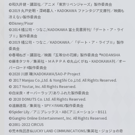
©和久井健・講談社／アニメ「東京リベンジャーズ」製作委員会
©2019 丸戸史明・深崎暮人・KADOKAWA ファンタジア文庫刊／映画も
冴えない製作委員会
©Disney/Pixar
©2014 橘公司・つなこ/KADOKAWA 富士見書房刊/「デート・ア・ライ
ブⅡ」製作委員会
©2019 橘公司・つなこ／KADOKAWA／「デート・ア・ライブⅢ」製作
委員会
©春場ねぎ・講談社／映画「五等分の花嫁」製作委員会 ®KODANSHA
©藤本タツキ／集英社・ＭＡＰＰＡ ©丸山くがね・KADOKAWA刊／オー
バーロード4製作委員会
©2020 川原 礫/KADOKAWA/SAO-P Project
© 2017 Manjuu Co.,Ltd. & YongShi Co.,Ltd. All Rights Reserved.
© 2017 Yostar, Inc. All Rights Reserved.
©白米良・オーバーラップ/ありふれた製作委員会
© 2020 DONUTS Co. Ltd. All Rights Reserved.
©遠藤達哉／集英社・SPY×FAMILY製作委員会
©Spider Lily／アニプレックス・ABCアニメーション・BS11
©GungHo Online Entertainment, Inc. All Rights Reserved.
©2001-2022 CIRCUS
©荒木飛呂彦&LUCKY LAND COMMUNICATIONS/集英社・ジョジョの奇