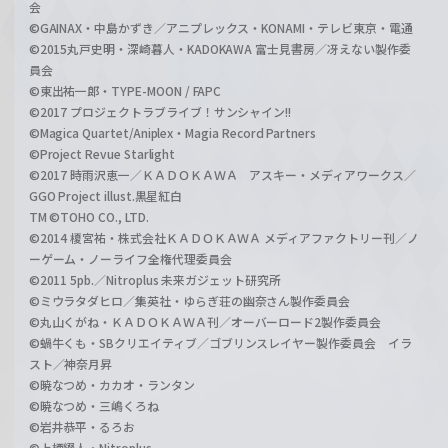
会
©GAINAX・中島かずき／アニプレックス・KONAMI・テレビ東京・電通
©2015丸戸史明・深崎暮人・KADOKAWA 富士見書房／冴えない製作委
員会
©東出祐一郎・TYPE-MOON / FAPC
©2017 プロジェクトラブライブ！サンシャイン!!
©Magica Quartet/Aniplex・Magia Record Partners
©Project Revue Starlight
©2017 時雨沢恵一／ＫＡＤＯＫＡＷＡ アスキー・メディアワークス／
GGO Project illust.黒星紅白
TM ©TOHO CO., LTD.
©2014 榎宮祐・株式会社ＫＡＤＯＫＡＷＡ メディアファクトリー刊／ノ
ーゲーム・ノーライフ全権代理委員会
©2011 5pb.／Nitroplus 未来ガジェット研究所
©ミウラタダヒロ／集英社・ゆらぎ荘の幽奈さん製作委員会
©丸山くがね・ＫＡＤＯＫＡＷＡ刊／オーバーロード2製作委員会
©蝸牛くも・SBクリエイティブ／ゴブリンスレイヤー製作委員会 イラ
スト／神奈月昇
©暁なつめ・カカオ・ランタン
©暁なつめ・三嶋くろね
©岩井恭平・るろお
©上栖綴人・Nitroplus