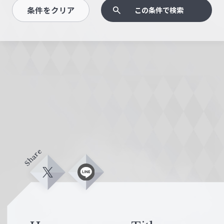
条件をクリア
この条件で検索
Share
X
L
i
n
e