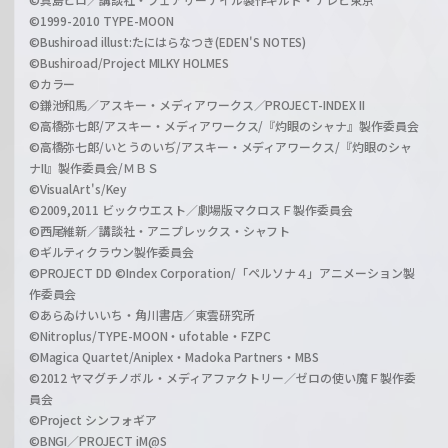
©1999-2010 TYPE-MOON
©Bushiroad illust:たにはらなつき(EDEN'S NOTES)
©Bushiroad/Project MILKY HOLMES
©カラー
©鎌池和馬／アスキー・メディアワークス／PROJECT-INDEX II
©高橋弥七郎/アスキー・メディアワークス/『灼眼のシャナ』製作委員会
©高橋弥七郎/いとうのいぢ/アスキー・メディアワークス/『灼眼のシャ
ナII』製作委員会/ＭＢＳ
©VisualArt's/Key
©2009,2011 ビックウエスト／劇場版マクロスＦ製作委員会
©西尾維新／講談社・アニプレックス・シャフト
©ギルティクラウン製作委員会
©PROJECT DD ©Index Corporation/「ペルソナ４」アニメーション製
作委員会
©あらゐけいいち・角川書店／東雲研究所
©Nitroplus/TYPE-MOON・ufotable・FZPC
©Magica Quartet/Aniplex・Madoka Partners・MBS
©2012 ヤマグチノボル・メディアファクトリー／ゼロの使い魔Ｆ製作委
員会
©Project シンフォギア
©BNGI／PROJECT iM@S