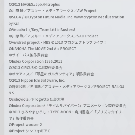
©2012 MAGES./5pb./Nitroplus
©川原 礫／アスキー・メディアワークス／AW Project
©SEGA / ©Crypton Future Media, Inc. www.crypton.net Illustration
by KEI
©VisualArt's/Key/Team Little Busters!
©川原 礫／アスキー・メディアワークス／SAO Project
©vividred project・MBS ©2013 プロジェクトラブライブ！
©NANOHA The MOVIE 2nd A's PROJECT
©サイコパス製作委員会
©Index Corporation 1996,2011
©2013 CIRCUS/D.C.III製作委員会
©オケアノス／「翠星のガルガンティア」製作委員会
©2013 Nippon Ichi Software, Inc.
©鎌池和馬／冬川基／アスキー・メディアワークス／PROJECT-RAILGU
N S
©sole;viola／Progetto 幻影太陽
©Index Corporation/「デビルサバイバー2」アニメーション製作委員会
©2013 ひろやまひろし・TYPE-MOON・角川書店／「プリズマ☆イリ
ヤ」製作委員会
©Project wooser 2
©Project シンフォギアＧ