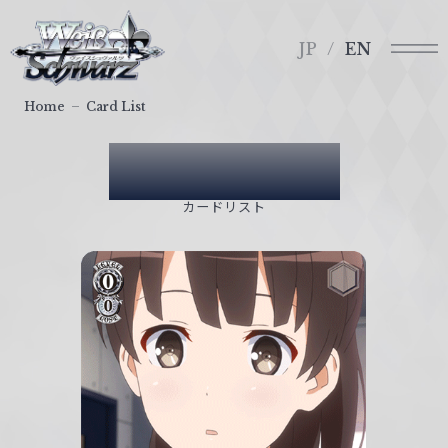
メ
ヴ
ニ
ァ
JP
EN
ュ
イ
ー
ス
Home
Card List
シ
ュ
Card List
ヴ
ァ
カードリスト
ル
ツ
｜
W
e
i
ß
S
c
h