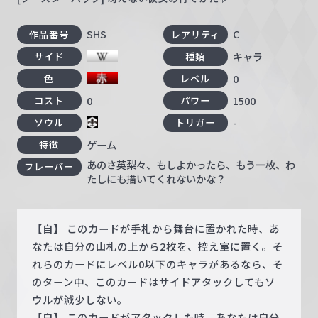
SHS
C
作品番号
レアリティ
キャラ
サイド
種類
0
色
レベル
0
1500
コスト
パワー
-
ソウル
トリガー
ゲーム
特徴
あのさ英梨々、もしよかったら、もう一枚、わ
フレーバー
たしにも描いてくれないかな？
【自】 このカードが手札から舞台に置かれた時、あ
なたは自分の山札の上から2枚を、控え室に置く。そ
れらのカードにレベル0以下のキャラがあるなら、そ
のターン中、このカードはサイドアタックしてもソ
ウルが減少しない。
【自】 このカードがアタックした時、あなたは自分