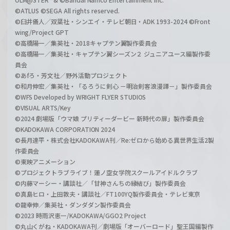
©ATLUS ©SEGA All rights reserved.
©臼井儀人／双葉社・シンエイ・テレビ朝日・ADK 1993-2024 ©Front
wing/Project GPT
©高橋陽一／集英社・2018キャプテン翼製作委員会
©高橋陽一／集英社・キャプテン翼シーズン２ ジュニアユース編製作委
員会
©あfろ・芳文社／野外活動プロジェクト
©和月伸宏／集英社・「るろうに剣心 －明治剣客浪漫譚－」製作委員会
©WFS Developed by WRIGHT FLYER STUDIOS
©VISUAL ARTS/Key
©2024 劇場版「ウマ娘 プリティーダービー 新時代の扉」製作委員会
©KADOKAWA CORPORATION 2024
©長月達平・株式会社KADOKAWA刊／Re:ゼロから始める異世界生活2製
作委員会
©東映アニメーション
©プロジェクトラブライブ！蓮ノ空女学院スクールアイドルクラブ
©内藤マーシー・講談社／「甘神さんちの縁結び」製作委員会
©真島ヒロ・上田敦夫・講談社／FT100YQ製作委員会・テレビ東京
©龍幸伸／集英社・ダンダダン製作委員会
©2023 時雨沢恵一/KADOKAWA/GGO2 Project
©丸山くがね・KADOKAWA刊／劇場版「オーバーロード」聖王国編製作