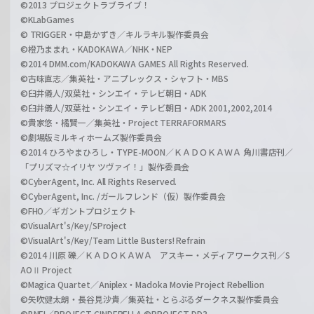
©2013 プロジェクトラブライブ！
©KLabGames
© TRIGGER・中島かずき／キルラキル製作委員会
©橙乃ままれ・KADOKAWA／NHK・NEP
©2014 DMM.com/KADOKAWA GAMES All Rights Reserved.
©古味直志／集英社・アニプレックス・シャフト・MBS
©臼井儀人/双葉社・シンエイ・テレビ朝日・ADK
©臼井儀人/双葉社・シンエイ・テレビ朝日・ADK 2001,2002,2014
©貴家悠・橘賢一／集英社・Project TERRAFORMARS
©劇場版ミルキィホームズ製作委員会
©2014 ひろやまひろし・TYPE-MOON／ＫＡＤＯＫＡＷＡ 角川書店刊／
「プリズマ☆イリヤ ツヴァイ！」製作委員会
©CyberAgent, Inc. All Rights Reserved.
©CyberAgent, Inc. /ガールフレンド（仮）製作委員会
©FHO／ギガントプロジェクト
©VisualArt's/Key/SProject
©VisualArt's/Key/Team Little Busters! Refrain
©2014 川原 礫／ＫＡＤＯＫＡＷＡ アスキー・メディアワークス刊／S
AOⅡ Project
©Magica Quartet／Aniplex・Madoka Movie Project Rebellion
©矢吹健太朗・長谷見沙貴／集英社・とらぶるダークネス製作委員会
©BNEI／PROJECT CINDERELLA ©PROJECT DD3