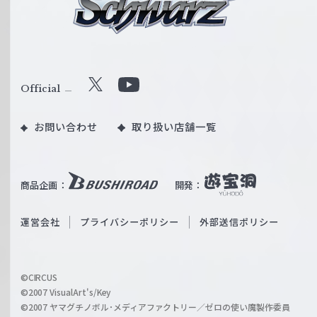
シ
ュ
ヴ
ァ
ル
Official
X
Y
ツ
o
｜
お問い合わせ
取り扱い店舗一覧
u
W
T
e
u
i
b
商品企画：
開発：
ß
e
S
O
運営会社
プライバシーポリシー
外部送信ポリシー
c
f
h
f
w
i
a
©CIRCUS
c
©2007 VisualArt's/Key
r
i
©2007 ヤマグチノボル･メディアファクトリー／ゼロの使い魔製作委員
z