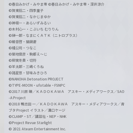
©春日みかげ・みやま零 ©春日みかげ・みやま零・深井涼介
©賀東招二・四季童子
©賀東招二・なかじまゆか
©神坂一・あらいずみるい
©木村心一・こぶいち むりりん
©榊一郎・なまにくＡＴＫ（ニトロプラス）
©細音啓・猫鍋蒼
©橘公司・つなこ
©築地俊彦・駒都え～じ
©柳実冬貴・切符
©羊太郎・三嶋くろね
©諸星悠・甘味みきひろ
©NANOHA Detonation PROJECT
©TYPE-MOON・ufotable・FSNPC
©2017 川原 礫／ＫＡＤＯＫＡＷＡ アスキー・メディアワークス／SAO
-A Project
©2018 鴨志田 一／ＫＡＤＯＫＡＷＡ アスキー・メディアワークス／青
ブタ Project イラスト／溝口ケージ
©CLAMP・ST／講談社・NEP・NHK
©Project Revue Starlight
© 2021 Ateam Entertainment Inc.