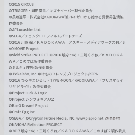
©2015 CIRCUS
©TRIGGER・岡田麿里／キズナイーバー製作委員会
©長月達平・株式会社KADOKAWA刊／Re:ゼロから始める異世界生活製
作委員会
©&™Lucasfilm Ltd.
©SEGA／チェンクロ・フィルムパートナーズ
©2016 川原 礫／ＫＡＤＯＫＡＷＡ アスキー・メディアワークス刊／S
AO MOVIE Project
©ViVid Strike PROJECT ©2016 暁なつめ・三嶋くろね／ＫＡＤＯＫＡ
ＷＡ／このすば製作委員会
©ミルキィFFPN製作委員会
© Pokelabo, Inc. ©けものフレンズプロジェクト/KFPA
©2016 ひろやまひろし・TYPE-MOON／KADOKAWA／「プリズマ☆イ
リヤ ドライ!!」製作委員会
©Project Luck & Logic
©Project シンフォギアAXZ
©BanG Dream! Project
©Craft Egg Inc.
©SEGA／ ©Crypton Future Media, INC. www.piapro.net
©NANOHA Reflection PROJECT
©2017 暁なつめ・三嶋くろね／ＫＡＤＯＫＡＷＡ／このすば２製作委員