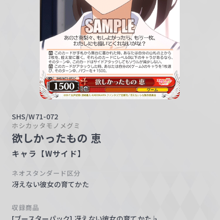
w
a
r
z
SHS/W71-072
ホシカッタモノメグミ
欲しかったもの 恵
キャラ【Wサイド】
ネオスタンダード区分
冴えない彼女の育てかた
収録商品
[ブースターパック] 冴えない彼女の育てかた♭