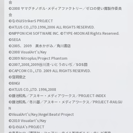
会
a
©2008 ヤマグチノボル･メディアファクトリー／ゼロの使い魔製作委員
l
会
C
©なのはStrikerS PROJECT
h
©ATLUS CO.,LTD.1996,2006 ALL RIGHTS RESERVED.
a
©NIPPON ICHI SOFTWARE INC. ©TYPE-MOON All Rights Reserved.
n
©SEGA
©2005、2009 美水かがみ／角川書店
n
©2008 VisualArt's/Key
e
©2009 Nitroplus/Project Phantom
l
©2007,2008,2009谷川流･いとうのいぢ／
SOS団
©CAPCOM CO., LTD. 2009 ALL RIGHTS RESERVED.
©窪岡俊之
©BNGI
©ATLUS CO.,LTD. 1996,2008
©鎌池和馬／アスキー・メディアワークス／PROJECT-INDEX
©鎌池和馬／冬川基／アスキー・メディアワークス／PROJECT-RAILGU
N
©VisualArt's/Key/Angel Beats! Project
©2010 Visualart's/Key
©なのはA's PROJECT
©真島ヒロ／講談社・フェアリーテイル製作ギルド・テレビ東京