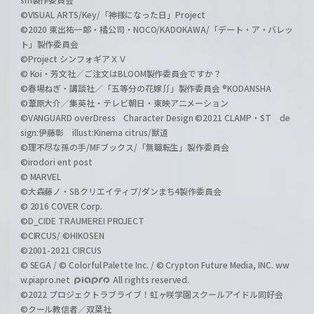
©VISUAL ARTS/Key/「神様になった日」Project
©2020 東出祐一郎・橘公司・NOCO/KADOKAWA/「デート・ア・バレッ
ト」製作委員会
©Project シンフォギアＸＶ
© Koi・芳文社／ご注文はBLOOM製作委員会ですか？
©春場ねぎ・講談社／「五等分の花嫁∬」製作委員会 ®KODANSHA
©葦原大介／集英社・テレビ朝日・東映アニメーション
©VANGUARD overDress Character Design ©2021 CLAMP・ST de
sign:伊藤彰 illust:Kinema citrus/獣道
©理不尽な孫の手/MFブックス/「無職転生」製作委員会
©irodori ent post
© MARVEL
©大森藤ノ・SBクリエイティブ/ダンまち4製作委員会
© 2016 COVER Corp.
©D_CIDE TRAUMEREI PROJECT
©CIRCUS/ ©HIKOSEN
©2001-2021 CIRCUS
© SEGA / © Colorful Palette Inc. / © Crypton Future Media, INC. ww
w.piapro.net
All rights reserved.
©2022 プロジェクトラブライブ！虹ヶ咲学園スクールアイドル同好会
©クール教信者／双葉社