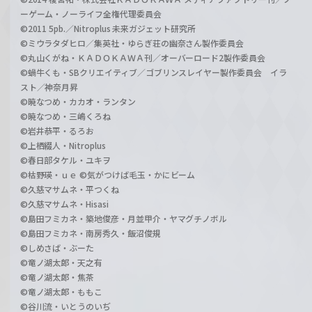
ーゲーム・ノーライフ全権代理委員会
©2011 5pb.／Nitroplus 未来ガジェット研究所
©ミウラタダヒロ／集英社・ゆらぎ荘の幽奈さん製作委員会
©丸山くがね・ＫＡＤＯＫＡＷＡ刊／オーバーロード2製作委員会
©蝸牛くも・SBクリエイティブ／ゴブリンスレイヤー製作委員会 イラ
スト／神奈月昇
©暁なつめ・カカオ・ランタン
©暁なつめ・三嶋くろね
©岩井恭平・るろお
©上栖綴人・Nitroplus
©春日部タケル・ユキヲ
©枯野瑛・ｕｅ ©気がつけば毛玉・かにビーム
©久慈マサムネ・平つくね
©久慈マサムネ・Hisasi
©島田フミカネ・築地俊彦・月並甲介・ヤマグチノボル
©島田フミカネ・南房秀久・飯沼俊規
©しめさば・ぶーた
©竜ノ湖太郎・天之有
©竜ノ湖太郎・焦茶
©竜ノ湖太郎・ももこ
©谷川流・いとうのいぢ