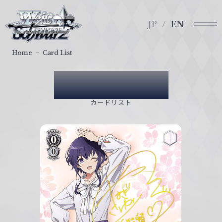
メ
ヴ
ニ
ァ
JP
EN
ュ
イ
ー
ス
Home
Card List
シ
ュ
Card List
ヴ
ァ
カードリスト
ル
ツ
｜
W
e
i
ß
S
c
h