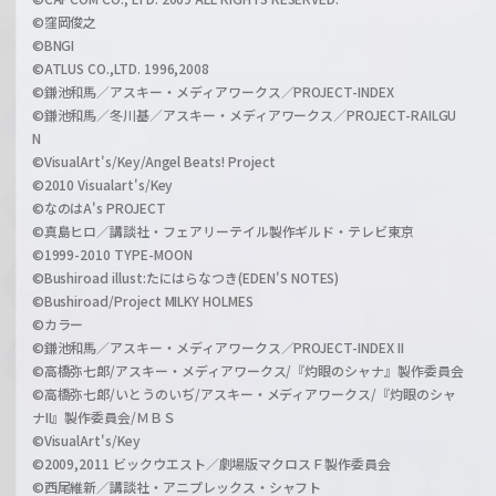
©窪岡俊之
©BNGI
©ATLUS CO.,LTD. 1996,2008
©鎌池和馬／アスキー・メディアワークス／PROJECT-INDEX
©鎌池和馬／冬川基／アスキー・メディアワークス／PROJECT-RAILGU
N
©VisualArt's/Key/Angel Beats! Project
©2010 Visualart's/Key
©なのはA's PROJECT
©真島ヒロ／講談社・フェアリーテイル製作ギルド・テレビ東京
©1999-2010 TYPE-MOON
©Bushiroad illust:たにはらなつき(EDEN'S NOTES)
©Bushiroad/Project MILKY HOLMES
©カラー
©鎌池和馬／アスキー・メディアワークス／PROJECT-INDEX II
©高橋弥七郎/アスキー・メディアワークス/『灼眼のシャナ』製作委員会
©高橋弥七郎/いとうのいぢ/アスキー・メディアワークス/『灼眼のシャ
ナII』製作委員会/ＭＢＳ
©VisualArt's/Key
©2009,2011 ビックウエスト／劇場版マクロスＦ製作委員会
©西尾維新／講談社・アニプレックス・シャフト