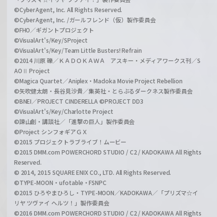
©CyberAgent, Inc. All Rights Reserved.
©CyberAgent, Inc. /ガールフレンド（仮）製作委員会
©FHO／ギガントプロジェクト
©VisualArt's/Key/SProject
©VisualArt's/Key/Team Little Busters! Refrain
©2014 川原 礫／ＫＡＤＯＫＡＷＡ アスキー・メディアワークス刊／S
AOⅡ Project
©Magica Quartet／Aniplex・Madoka Movie Project Rebellion
©矢吹健太朗・長谷見沙貴／集英社・とらぶるダークネス製作委員会
©BNEI／PROJECT CINDERELLA ©PROJECT DD3
©VisualArt's/Key/Charlotte Project
©諫山創・講談社／「進撃の巨人」製作委員会
©Project シンフォギアＧＸ
©2015 プロジェクトラブライブ！ムービー
©2015 DMM.com POWERCHORD STUDIO / C2 / KADOKAWA All Rights
Reserved.
© 2014, 2015 SQUARE ENIX CO., LTD. All Rights Reserved.
©TYPE-MOON・ufotable・FSNPC
©2015 ひろやまひろし・TYPE-MOON／KADOKAWA／「プリズマ☆イ
リヤ ツヴァイ ヘルツ！」製作委員会
©2016 DMM.com POWERCHORD STUDIO / C2 / KADOKAWA All Rights