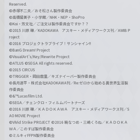
Reserved.
©赤塚不二夫／おそ松さん製作委員会
©高橋留美子・小学館／NHK・NEP・ShoPro
©Koi・芳文社／ご注文は製作委員会ですか？？
©2015 川原 礫／KADOKAWA アスキー・メディアワークス刊／AWIB P
roject
©2016 プロジェクトラブライブ！サンシャイン!!
©BanG Dream! Project
©VisualArt's/Key/Rewrite Project
©ATLUS ©SEGA All rights reserved.
©2015 CIRCUS
©TRIGGER・岡田麿里／キズナイーバー製作委員会
©長月達平・株式会社KADOKAWA刊／Re:ゼロから始める異世界生活製
作委員会
©&™Lucasfilm Ltd.
©SEGA／チェンクロ・フィルムパートナーズ
©2016 川原 礫／ＫＡＤＯＫＡＷＡ アスキー・メディアワークス刊／S
AO MOVIE Project
©ViVid Strike PROJECT ©2016 暁なつめ・三嶋くろね／ＫＡＤＯＫＡ
ＷＡ／このすば製作委員会
©ミルキィFFPN製作委員会