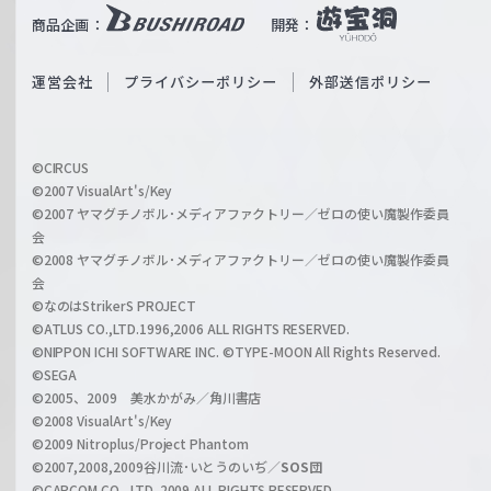
i
b
商品企画：
開発：
ß
e
S
O
運営会社
プライバシーポリシー
外部送信ポリシー
c
f
h
f
w
i
a
©CIRCUS
c
©2007 VisualArt's/Key
r
i
©2007 ヤマグチノボル･メディアファクトリー／ゼロの使い魔製作委員
z
会
a
©2008 ヤマグチノボル･メディアファクトリー／ゼロの使い魔製作委員
l
会
C
©なのはStrikerS PROJECT
h
©ATLUS CO.,LTD.1996,2006 ALL RIGHTS RESERVED.
a
©NIPPON ICHI SOFTWARE INC. ©TYPE-MOON All Rights Reserved.
n
©SEGA
©2005、2009 美水かがみ／角川書店
n
©2008 VisualArt's/Key
e
©2009 Nitroplus/Project Phantom
l
©2007,2008,2009谷川流･いとうのいぢ／
SOS団
©CAPCOM CO., LTD. 2009 ALL RIGHTS RESERVED.