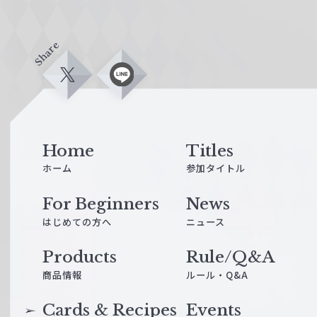
Share
X
L
i
n
e
Home
Titles
ホーム
参加タイトル
For Beginners
News
はじめての方へ
ニュース
Products
Rule/Q&A
商品情報
ルール・Q&A
Cards & Recipes
Events