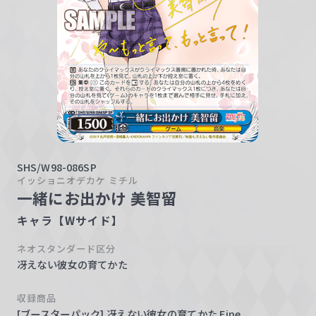
w
a
r
z
SHS/W98-086SP
イッショニオデカケ ミチル
一緒にお出かけ 美智留
キャラ【Wサイド】
ネオスタンダード区分
冴えない彼女の育てかた
収録商品
[ブースターパック] 冴えない彼女の育てかた Fine