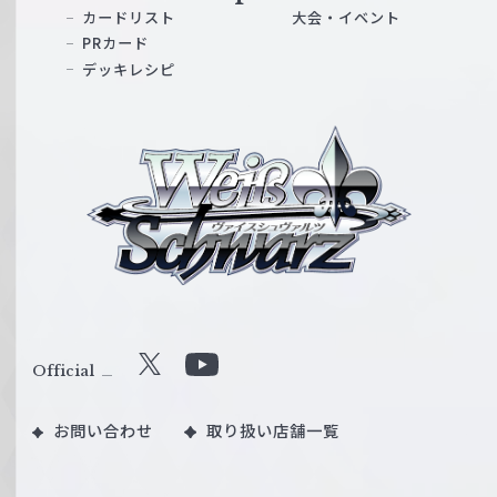
カードリスト
大会・イベント
PRカード
デッキレシピ
ヴ
ァ
イ
ス
シ
ュ
ヴ
ァ
ル
Official
X
Y
ツ
o
｜
お問い合わせ
取り扱い店舗一覧
u
W
T
e
u