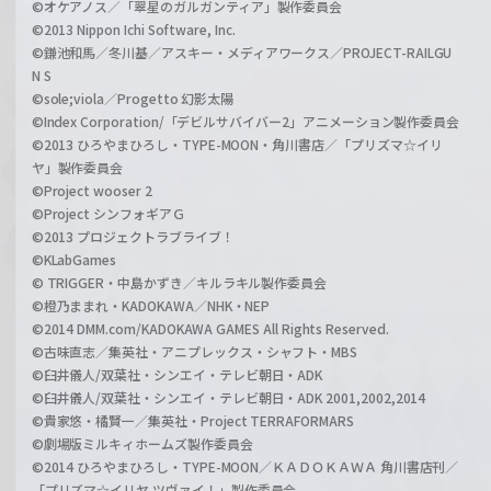
©オケアノス／「翠星のガルガンティア」製作委員会
©2013 Nippon Ichi Software, Inc.
©鎌池和馬／冬川基／アスキー・メディアワークス／PROJECT-RAILGU
N S
©sole;viola／Progetto 幻影太陽
©Index Corporation/「デビルサバイバー2」アニメーション製作委員会
©2013 ひろやまひろし・TYPE-MOON・角川書店／「プリズマ☆イリ
ヤ」製作委員会
©Project wooser 2
©Project シンフォギアＧ
©2013 プロジェクトラブライブ！
©KLabGames
© TRIGGER・中島かずき／キルラキル製作委員会
©橙乃ままれ・KADOKAWA／NHK・NEP
©2014 DMM.com/KADOKAWA GAMES All Rights Reserved.
©古味直志／集英社・アニプレックス・シャフト・MBS
©臼井儀人/双葉社・シンエイ・テレビ朝日・ADK
©臼井儀人/双葉社・シンエイ・テレビ朝日・ADK 2001,2002,2014
©貴家悠・橘賢一／集英社・Project TERRAFORMARS
©劇場版ミルキィホームズ製作委員会
©2014 ひろやまひろし・TYPE-MOON／ＫＡＤＯＫＡＷＡ 角川書店刊／
「プリズマ☆イリヤ ツヴァイ！」製作委員会