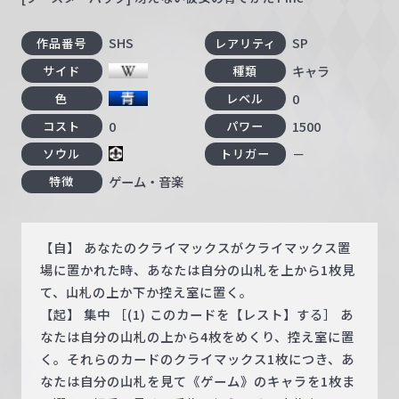
SHS
SP
作品番号
レアリティ
キャラ
サイド
種類
0
色
レベル
0
1500
コスト
パワー
－
ソウル
トリガー
ゲーム・音楽
特徴
【自】 あなたのクライマックスがクライマックス置
場に置かれた時、あなたは自分の山札を上から1枚見
て、山札の上か下か控え室に置く。
【起】 集中 ［(1) このカードを【レスト】する］ あ
なたは自分の山札の上から4枚をめくり、控え室に置
く。それらのカードのクライマックス1枚につき、あ
なたは自分の山札を見て《ゲーム》のキャラを1枚ま