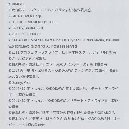
© MARVEL
©大森藤ノ・SBクリエイティブ/ダンまち4製作委員会
© 2016 COVER Corp.
©D_CIDE TRAUMEREI PROJECT
©CIRCUS/ ©HIKOSEN
©2001-2021 CIRCUS
© SEGA / © Colorful Palette Inc. / © Crypton Future Media, INC. ww
w.piapro.net
All rights reserved.
©2022 プロジェクトラブライブ！虹ヶ咲学園スクールアイドル同好会
©クール教信者／双葉社
©和久井健・講談社／アニメ「東京リベンジャーズ」製作委員会
©2019 丸戸史明・深崎暮人・KADOKAWA ファンタジア文庫刊／映画も
冴えない製作委員会
©Disney/Pixar
©2014 橘公司・つなこ/KADOKAWA 富士見書房刊/「デート・ア・ライ
ブⅡ」製作委員会
©2019 橘公司・つなこ／KADOKAWA／「デート・ア・ライブⅢ」製作
委員会
©春場ねぎ・講談社／映画「五等分の花嫁」製作委員会 ®KODANSHA
©藤本タツキ／集英社・ＭＡＰＰＡ ©丸山くがね・KADOKAWA刊／オー
バーロード4製作委員会