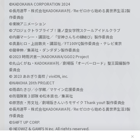
©KADOKAWA CORPORATION 2024
©長月達平・株式会社KADOKAWA刊／Re:ゼロから始める異世界生活2製
作委員会
©東映アニメーション
©プロジェクトラブライブ！蓮ノ空女学院スクールアイドルクラブ
©内藤マーシー・講談社／「甘神さんちの縁結び」製作委員会
©真島ヒロ・上田敦夫・講談社／FT100YQ製作委員会・テレビ東京
©龍幸伸／集英社・ダンダダン製作委員会
©2023 時雨沢恵一/KADOKAWA/GGO2 Project
©丸山くがね・KADOKAWA刊／劇場版「オーバーロード」聖王国編製作
委員会
© 2023 あおぎり高校 / viviON, inc.
©NANOHA 20th PROJECT
©雨森たきび／小学館／マケイン応援委員会
©防衛隊第３部隊 ©松本直也／集英社
©原悠衣・芳文社／劇場版きんいろモザイク Thank you!! 製作委員会
©長月達平・株式会社KADOKAWA刊／Re:ゼロから始める異世界生活3製
作委員会
©SHIFT UP CORP.
© NEOWIZ & GAMFS N inc. All rights reserved.
©ATLUS. ©SEGA.
✕