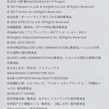
©2020 川原 礫/KADOKAWA/SAO-P Project
© 2017 Manjuu Co.,Ltd. & YongShi Co.,Ltd. All Rights Reserved.
© 2017 Yostar, Inc. All Rights Reserved.
©白米良・オーバーラップ/ありふれた製作委員会
© 2020 DONUTS Co. Ltd. All Rights Reserved.
©遠藤達哉／集英社・SPY×FAMILY製作委員会
©Spider Lily／アニプレックス・ABCアニメーション・BS11
©GungHo Online Entertainment, Inc. All Rights Reserved.
©2001-2022 CIRCUS
©荒木飛呂彦&LUCKY LAND COMMUNICATIONS/集英社・ジョジョの奇
妙な冒険SC製作委員会
©LUCKY LAND COMMUNICATIONS/集英社・ジョジョの奇妙な冒険SO製
作委員会
©はまじあき／芳文社・アニプレックス
©KADOKAWA CORPORATION 2023
©SNK CORPORATION ALL RIGHTS RESERVED.
©高橋弥七郎／いとうのいぢ／アスキー･メディアワークス／『灼眼のシ
ャナF』製作委員会
©PROJECT YOHANE
©矢吹健太朗／集英社・あやかしトライアングル製作委員会
©赤坂アカ×横槍メンゴ／集英社・【推しの子】製作委員会
©Pyramid,Inc.／成子坂製作所