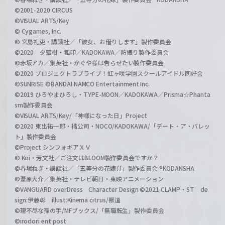
©2001-2020 CIRCUS
©VISUAL ARTS/Key
© Cygames, Inc.
© 宮島礼吏・講談社／「彼女、お借りします」製作委員会
©2020 夕蜜柑・狐印／KADOKAWA／防振り製作委員会
©赤坂アカ／集英社・かぐや様は告らせたい製作委員会
©2020 プロジェクトラブライブ！虹ヶ咲学園スクールアイドル同好会
©SUNRISE ©BANDAI NAMCO Entertainment Inc.
©2019 ひろやまひろし・TYPE-MOON／KADOKAWA／Prisma☆Phanta
sm製作委員会
©VISUAL ARTS/Key/「神様になった日」Project
©2020 東出祐一郎・橘公司・NOCO/KADOKAWA/「デート・ア・バレッ
ト」製作委員会
©Project シンフォギアＸＶ
© Koi・芳文社／ご注文はBLOOM製作委員会ですか？
©春場ねぎ・講談社／「五等分の花嫁∬」製作委員会 ®KODANSHA
©葦原大介／集英社・テレビ朝日・東映アニメーション
©VANGUARD overDress Character Design ©2021 CLAMP・ST de
sign:伊藤彰 illust:Kinema citrus/獣道
©理不尽な孫の手/MFブックス/「無職転生」製作委員会
©irodori ent post