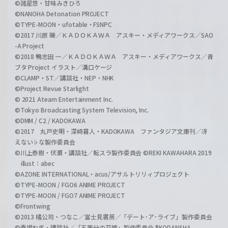
©諸星悠・甘味みきひろ
©NANOHA Detonation PROJECT
©TYPE-MOON・ufotable・FSNPC
©2017 川原 礫／ＫＡＤＯＫＡＷＡ アスキー・メディアワークス／SAO
-A Project
©2018 鴨志田 一／ＫＡＤＯＫＡＷＡ アスキー・メディアワークス／青
ブタ Project イラスト／溝口ケージ
©CLAMP・ST／講談社・NEP・NHK
©Project Revue Starlight
© 2021 Ateam Entertainment Inc.
©Tokyo Broadcasting System Television, Inc.
©DMM / C2 / KADOKAWA
©2017 丸戸史明・深崎暮人・KADOKAWA ファンタジア文庫刊／冴
えない♭な製作委員会
©川上泰樹・伏瀬・講談社／転スラ製作委員会 ©REKI KAWAHARA 2019
illust：abec
©AZONE INTERNATIONAL・acus/アサルトリリィプロジェクト
©TYPE-MOON / FGO6 ANIME PROJECT
©TYPE-MOON / FGO7 ANIME PROJECT
©Frontwing
©2013 橘公司・つなこ／富士見書房／「デート･ア･ライブ」製作委員会
©春場ねぎ・講談社／「五等分の花嫁」製作委員会 ®KODANSHA