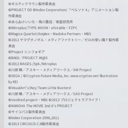
©ギルティクラウン製作委員会
©PROJECT DD ©Index Corporation/「ペルソナ４」アニメーション製
作委員会
©あらゐけいいち・角川書店／東雲研究所
©Nitroplus/TYPE-MOON・ufotable・FZPC
©Magica Quartet/Aniplex・Madoka Partners・MBS
©2012 ヤマグチノボル・メディアファクトリー／ゼロの使い魔Ｆ製作委
員会
©Project シンフォギア
©BNGI／PROJECT iM@S
©2012 MAGES./5pb./Nitroplus
©川原 礫／アスキー・メディアワークス／AW Project
©SEGA / ©Crypton Future Media, Inc. www.crypton.net Illustration
by KEI
©VisualArt's/Key/Team Little Busters!
©川原 礫／アスキー・メディアワークス／SAO Project
©vividred project・MBS ©2013 プロジェクトラブライブ！
©NANOHA The MOVIE 2nd A's PROJECT
©サイコパス製作委員会
©Index Corporation 1996,2011
©2013 CIRCUS/D.C.III製作委員会