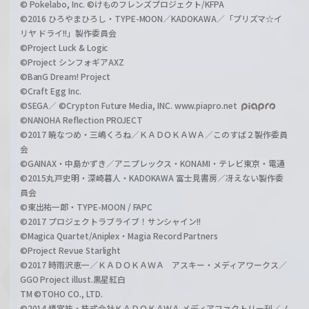
© Pokelabo, Inc. ©けものフレンズプロジェクト/KFPA
©2016 ひろやまひろし・TYPE-MOON／KADOKAWA／「プリズマ☆イ
リヤ ドライ!!」製作委員会
©Project Luck & Logic
©Project シンフォギアAXZ
©BanG Dream! Project
©Craft Egg Inc.
©SEGA／ ©Crypton Future Media, INC. www.piapro.net
©NANOHA Reflection PROJECT
©2017 暁なつめ・三嶋くろね／ＫＡＤＯＫＡＷＡ／このすば２製作委員
会
©GAINAX・中島かずき／アニプレックス・KONAMI・テレビ東京・電通
©2015丸戸史明・深崎暮人・KADOKAWA 富士見書房／冴えない製作委
員会
©東出祐一郎・TYPE-MOON / FAPC
©2017 プロジェクトラブライブ！サンシャイン!!
©Magica Quartet/Aniplex・Magia Record Partners
©Project Revue Starlight
©2017 時雨沢恵一／ＫＡＤＯＫＡＷＡ アスキー・メディアワークス／
GGO Project illust.黒星紅白
TM ©TOHO CO., LTD.
©2014 榎宮祐・株式会社ＫＡＤＯＫＡＷＡ メディアファクトリー刊／ノ