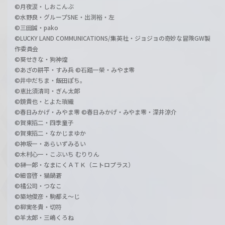
©月夜涙・しおこんぶ
©水野良・グループSNE・出渕裕・左
©三田誠・pako
©LUCKY LAND COMMUNICATIONS/集英社・ジョジョの奇妙な冒険GW製
作委員会
©葵せきな・狗神煌
©あざの耕平・すみ兵 ©石踏一榮・みやま零
©井中だちま・飯田ぽち。
©恵比須清司・ぎん太郎
©鏡貴也・とよた瑣織
©春日みかげ・みやま零 ©春日みかげ・みやま零・深井涼介
©賀東招二・四季童子
©賀東招二・なかじまゆか
©神坂一・あらいずみるい
©木村心一・こぶいち むりりん
©榊一郎・なまにくＡＴＫ（ニトロプラス）
©細音啓・猫鍋蒼
©橘公司・つなこ
©築地俊彦・駒都え～じ
©柳実冬貴・切符
©羊太郎・三嶋くろね