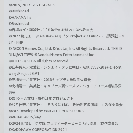
©2015, 2017, 2021 BIGWEST
©Bushiroad
©HAKAMA Inc
©Bushiroad
©春場ねぎ・講談社／「五等分の花嫁∽」製作委員会
©2022 鴨志田 一/KADOKAWA/青ブタ Project ©CLAMP・ST/講談社・N
EP・NHK
© NEXON Games Co., Ltd. & Yostar, Inc. All Rights Reserved. THE ID
OLM@STER™& ©Bandai Namco Entertainment Inc.
©ATLUS ©SEGA All rights reserved.
©臼井儀人／双葉社・シンエイ・テレビ朝日・ADK 1993-2024 ©Front
wing/Project GPT
©高橋陽一／集英社・2018キャプテン翼製作委員会
©高橋陽一／集英社・キャプテン翼シーズン２ ジュニアユース編製作委
員会
©あfろ・芳文社／野外活動プロジェクト
©和月伸宏／集英社・「るろうに剣心 －明治剣客浪漫譚－」製作委員会
©WFS Developed by WRIGHT FLYER STUDIOS
©VISUAL ARTS/Key
©2024 劇場版「ウマ娘 プリティーダービー 新時代の扉」製作委員会
©KADOKAWA CORPORATION 2024