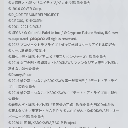
©大森藤ノ・SBクリエイティブ/ダンまち4製作委員会
© 2016 COVER Corp.
©D_CIDE TRAUMEREI PROJECT
©CIRCUS/ ©HIKOSEN
©2001-2021 CIRCUS
© SEGA / © Colorful Palette Inc. / © Crypton Future Media, INC. ww
w.piapro.net
All rights reserved.
©2022 プロジェクトラブライブ！虹ヶ咲学園スクールアイドル同好会
©クール教信者／双葉社
©和久井健・講談社／アニメ「東京リベンジャーズ」製作委員会
©2019 丸戸史明・深崎暮人・KADOKAWA ファンタジア文庫刊／映画も
冴えない製作委員会
©Disney/Pixar
©2014 橘公司・つなこ/KADOKAWA 富士見書房刊/「デート・ア・ライ
ブⅡ」製作委員会
©2019 橘公司・つなこ／KADOKAWA／「デート・ア・ライブⅢ」製作
委員会
©春場ねぎ・講談社／映画「五等分の花嫁」製作委員会 ®KODANSHA
©藤本タツキ／集英社・ＭＡＰＰＡ ©丸山くがね・KADOKAWA刊／オー
バーロード4製作委員会
©2020 川原 礫/KADOKAWA/SAO-P Project