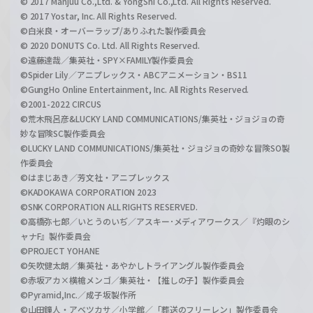
© 2017 Manjuu Co.,Ltd. & YongShi Co.,Ltd. All Rights Reserved.
© 2017 Yostar, Inc. All Rights Reserved.
©白米良・オーバーラップ/ありふれた製作委員会
© 2020 DONUTS Co. Ltd. All Rights Reserved.
©遠藤達哉／集英社・SPY×FAMILY製作委員会
©Spider Lily／アニプレックス・ABCアニメーション・BS11
©GungHo Online Entertainment, Inc. All Rights Reserved.
©2001-2022 CIRCUS
©荒木飛呂彦&LUCKY LAND COMMUNICATIONS/集英社・ジョジョの奇
妙な冒険SC製作委員会
©LUCKY LAND COMMUNICATIONS/集英社・ジョジョの奇妙な冒険SO製
作委員会
©はまじあき／芳文社・アニプレックス
©KADOKAWA CORPORATION 2023
©SNK CORPORATION ALL RIGHTS RESERVED.
©高橋弥七郎／いとうのいぢ／アスキー･メディアワークス／『灼眼のシ
ャナF』製作委員会
©PROJECT YOHANE
©矢吹健太朗／集英社・あやかしトライアングル製作委員会
©赤坂アカ×横槍メンゴ／集英社・【推しの子】製作委員会
©Pyramid,Inc.／成子坂製作所
©山田鐘人・アベツカサ／小学館／「葬送のフリーレン」製作委員会