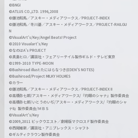
©BNGI
©ATLUS CO.,LTD. 1996,2008
©鎌池和馬／アスキー・メディアワークス／PROJECT-INDEX
©鎌池和馬／冬川基／アスキー・メディアワークス／PROJECT-RAILGU
N
©VisualArt's/Key/Angel Beats! Project
©2010 Visualart's/Key
©なのはA's PROJECT
©真島ヒロ／講談社・フェアリーテイル製作ギルド・テレビ東京
©1999-2010 TYPE-MOON
©Bushiroad illust:たにはらなつき(EDEN'S NOTES)
©Bushiroad/Project MILKY HOLMES
©カラー
©鎌池和馬／アスキー・メディアワークス／PROJECT-INDEX II
©高橋弥七郎/アスキー・メディアワークス/『灼眼のシャナ』製作委員会
©高橋弥七郎/いとうのいぢ/アスキー・メディアワークス/『灼眼のシャ
ナII』製作委員会/ＭＢＳ
©VisualArt's/Key
©2009,2011 ビックウエスト／劇場版マクロスＦ製作委員会
©西尾維新／講談社・アニプレックス・シャフト
©ギルティクラウン製作委員会