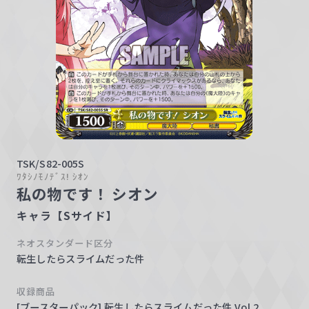
w
a
r
z
TSK/S82-005S
ﾜﾀｼﾉﾓﾉﾃﾞｽ! ｼｵﾝ
私の物です！ シオン
キャラ【Sサイド】
ネオスタンダード区分
転生したらスライムだった件
収録商品
[ブースターパック] 転生したらスライムだった件 Vol.2