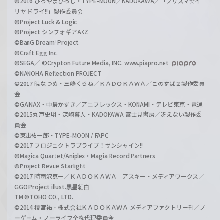
©2016 ひろやまひろし・TYPE-MOON／KADOKAWA／「プリズマ☆イ
リヤ ドライ!!」製作委員会
©Project Luck & Logic
©Project シンフォギアAXZ
©BanG Dream! Project
©Craft Egg Inc.
©SEGA／ ©Crypton Future Media, INC. www.piapro.net
©NANOHA Reflection PROJECT
©2017 暁なつめ・三嶋くろね／ＫＡＤＯＫＡＷＡ／このすば２製作委員
会
©GAINAX・中島かずき／アニプレックス・KONAMI・テレビ東京・電通
©2015丸戸史明・深崎暮人・KADOKAWA 富士見書房／冴えない製作委
員会
©東出祐一郎・TYPE-MOON / FAPC
©2017 プロジェクトラブライブ！サンシャイン!!
©Magica Quartet/Aniplex・Magia Record Partners
©Project Revue Starlight
©2017 時雨沢恵一／ＫＡＤＯＫＡＷＡ アスキー・メディアワークス／
GGO Project illust.黒星紅白
TM ©TOHO CO., LTD.
©2014 榎宮祐・株式会社ＫＡＤＯＫＡＷＡ メディアファクトリー刊／ノ
ーゲーム・ノーライフ全権代理委員会