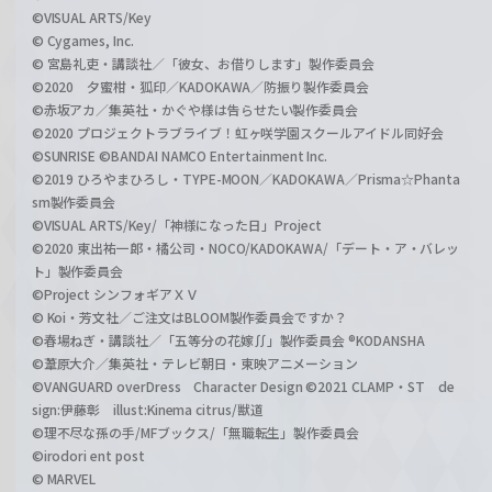
©VISUAL ARTS/Key
© Cygames, Inc.
© 宮島礼吏・講談社／「彼女、お借りします」製作委員会
©2020 夕蜜柑・狐印／KADOKAWA／防振り製作委員会
©赤坂アカ／集英社・かぐや様は告らせたい製作委員会
©2020 プロジェクトラブライブ！虹ヶ咲学園スクールアイドル同好会
©SUNRISE ©BANDAI NAMCO Entertainment Inc.
©2019 ひろやまひろし・TYPE-MOON／KADOKAWA／Prisma☆Phanta
sm製作委員会
©VISUAL ARTS/Key/「神様になった日」Project
©2020 東出祐一郎・橘公司・NOCO/KADOKAWA/「デート・ア・バレッ
ト」製作委員会
©Project シンフォギアＸＶ
© Koi・芳文社／ご注文はBLOOM製作委員会ですか？
©春場ねぎ・講談社／「五等分の花嫁∬」製作委員会 ®KODANSHA
©葦原大介／集英社・テレビ朝日・東映アニメーション
©VANGUARD overDress Character Design ©2021 CLAMP・ST de
sign:伊藤彰 illust:Kinema citrus/獣道
©理不尽な孫の手/MFブックス/「無職転生」製作委員会
©irodori ent post
© MARVEL