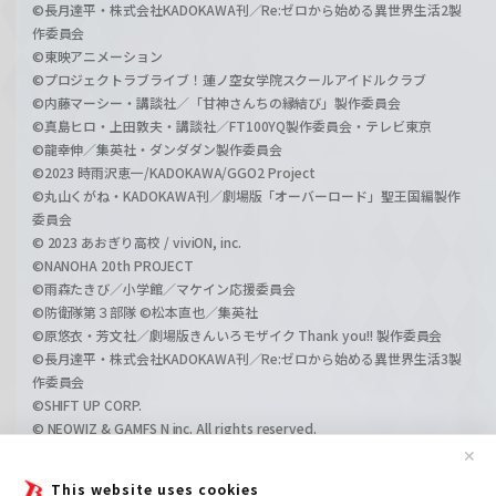
©長月達平・株式会社KADOKAWA刊／Re:ゼロから始める異世界生活2製
作委員会
©東映アニメーション
©プロジェクトラブライブ！蓮ノ空女学院スクールアイドルクラブ
©内藤マーシー・講談社／「甘神さんちの縁結び」製作委員会
©真島ヒロ・上田敦夫・講談社／FT100YQ製作委員会・テレビ東京
©龍幸伸／集英社・ダンダダン製作委員会
©2023 時雨沢恵一/KADOKAWA/GGO2 Project
©丸山くがね・KADOKAWA刊／劇場版「オーバーロード」聖王国編製作
委員会
© 2023 あおぎり高校 / viviON, inc.
©NANOHA 20th PROJECT
©雨森たきび／小学館／マケイン応援委員会
©防衛隊第３部隊 ©松本直也／集英社
©原悠衣・芳文社／劇場版きんいろモザイク Thank you!! 製作委員会
©長月達平・株式会社KADOKAWA刊／Re:ゼロから始める異世界生活3製
作委員会
©SHIFT UP CORP.
© NEOWIZ & GAMFS N inc. All rights reserved.
©ATLUS. ©SEGA.
✕
©GIRLS und PANZER Projekt
This website uses cookies