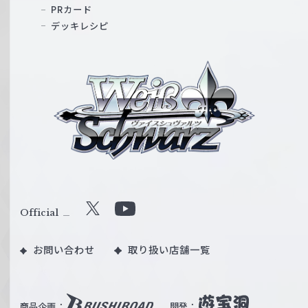
PRカード
デッキレシピ
ヴ
ァ
イ
ス
シ
ュ
ヴ
ァ
ル
Official
X
Y
ツ
o
｜
お問い合わせ
取り扱い店舗一覧
u
W
T
e
u
i
b
商品企画：
開発：