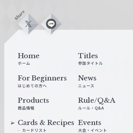
Share
X
L
i
n
e
Home
Titles
ホーム
参加タイトル
For Beginners
News
はじめての方へ
ニュース
Products
Rule/Q&A
商品情報
ルール・Q&A
Cards & Recipes
Events
カードリスト
大会・イベント