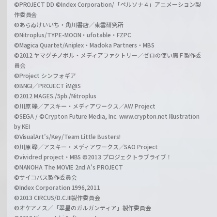
©PROJECT DD ©Index Corporation/「ペルソナ４」アニメーション製
作委員会
©あらゐけいいち・角川書店／東雲研究所
©Nitroplus/TYPE-MOON・ufotable・FZPC
©Magica Quartet/Aniplex・Madoka Partners・MBS
©2012 ヤマグチノボル・メディアファクトリー／ゼロの使い魔Ｆ製作委
員会
©Project シンフォギア
©BNGI／PROJECT iM@S
©2012 MAGES./5pb./Nitroplus
©川原 礫／アスキー・メディアワークス／AW Project
©SEGA / ©Crypton Future Media, Inc. www.crypton.net Illustration
by KEI
©VisualArt's/Key/Team Little Busters!
©川原 礫／アスキー・メディアワークス／SAO Project
©vividred project・MBS ©2013 プロジェクトラブライブ！
©NANOHA The MOVIE 2nd A's PROJECT
©サイコパス製作委員会
©Index Corporation 1996,2011
©2013 CIRCUS/D.C.III製作委員会
©オケアノス／「翠星のガルガンティア」製作委員会