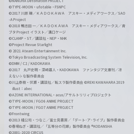
©NANOHA Detonation PROJECT
©TYPE-MOON・ufotable・FSNPC
©2017 川原 礫／ＫＡＤＯＫＡＷＡ アスキー・メディアワークス／SAO
-A Project
©2018 鴨志田 一／ＫＡＤＯＫＡＷＡ アスキー・メディアワークス／青
ブタ Project イラスト／溝口ケージ
©CLAMP・ST／講談社・NEP・NHK
©Project Revue Starlight
© 2021 Ateam Entertainment Inc.
©Tokyo Broadcasting System Television, Inc.
©DMM / C2 / KADOKAWA
©2017 丸戸史明・深崎暮人・KADOKAWA ファンタジア文庫刊／冴
えない♭な製作委員会
©川上泰樹・伏瀬・講談社／転スラ製作委員会 ©REKI KAWAHARA 2019
illust：abec
©AZONE INTERNATIONAL・acus/アサルトリリィプロジェクト
©TYPE-MOON / FGO6 ANIME PROJECT
©TYPE-MOON / FGO7 ANIME PROJECT
©Frontwing
©2013 橘公司・つなこ／富士見書房／「デート･ア･ライブ」製作委員会
©春場ねぎ・講談社／「五等分の花嫁」製作委員会 ®KODANSHA
©2001-2020 CIRCUS