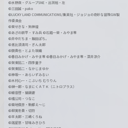
©水野良・グループSNE・出渕裕・左
©三田誠・pako
©LUCKY LAND COMMUNICATIONS/集英社・ジョジョの奇妙な冒険GW製
作委員会
©葵せきな・狗神煌
©あざの耕平・すみ兵 ©石踏一榮・みやま零
©井中だちま・飯田ぽち。
©恵比須清司・ぎん太郎
©鏡貴也・とよた瑣織
©春日みかげ・みやま零 ©春日みかげ・みやま零・深井涼介
©賀東招二・四季童子
©賀東招二・なかじまゆか
©神坂一・あらいずみるい
©木村心一・こぶいち むりりん
©榊一郎・なまにくＡＴＫ（ニトロプラス）
©細音啓・猫鍋蒼
©橘公司・つなこ
©築地俊彦・駒都え～じ
©柳実冬貴・切符
©羊太郎・三嶋くろね
©諸星悠・甘味みきひろ