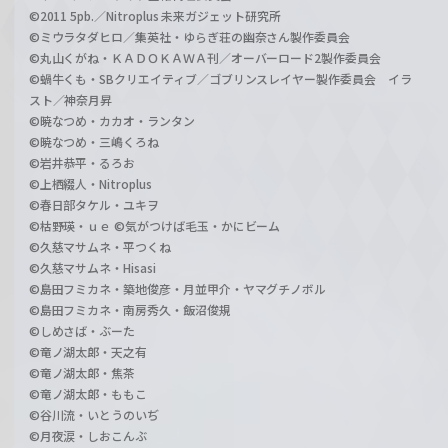
©2011 5pb.／Nitroplus 未来ガジェット研究所
©ミウラタダヒロ／集英社・ゆらぎ荘の幽奈さん製作委員会
©丸山くがね・ＫＡＤＯＫＡＷＡ刊／オーバーロード2製作委員会
©蝸牛くも・SBクリエイティブ／ゴブリンスレイヤー製作委員会 イラ
スト／神奈月昇
©暁なつめ・カカオ・ランタン
©暁なつめ・三嶋くろね
©岩井恭平・るろお
©上栖綴人・Nitroplus
©春日部タケル・ユキヲ
©枯野瑛・ｕｅ ©気がつけば毛玉・かにビーム
©久慈マサムネ・平つくね
©久慈マサムネ・Hisasi
©島田フミカネ・築地俊彦・月並甲介・ヤマグチノボル
©島田フミカネ・南房秀久・飯沼俊規
©しめさば・ぶーた
©竜ノ湖太郎・天之有
©竜ノ湖太郎・焦茶
©竜ノ湖太郎・ももこ
©谷川流・いとうのいぢ
©月夜涙・しおこんぶ