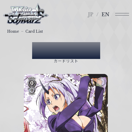
メ
ヴ
ニ
ァ
JP
EN
ュ
イ
ー
ス
Home
Card List
シ
ュ
Card List
ヴ
ァ
カードリスト
ル
ツ
｜
W
e
i
ß
S
c
h