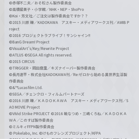
©赤塚不二夫／おそ松さん製作委員会
©高橋留美子・小学館／NHK・NEP・ShoPro
©Koi・芳文社／ご注文は製作委員会ですか？？
©2015 川原 礫／KADOKAWA アスキー・メディアワークス刊／AWIB P
roject
©2016 プロジェクトラブライブ！サンシャイン!!
©BanG Dream! Project
©VisualArt's/Key/Rewrite Project
©ATLUS ©SEGA All rights reserved.
©2015 CIRCUS
©TRIGGER・岡田麿里／キズナイーバー製作委員会
©長月達平・株式会社KADOKAWA刊／Re:ゼロから始める異世界生活製
作委員会
©&™Lucasfilm Ltd.
©SEGA／チェンクロ・フィルムパートナーズ
©2016 川原 礫／ＫＡＤＯＫＡＷＡ アスキー・メディアワークス刊／S
AO MOVIE Project
©ViVid Strike PROJECT ©2016 暁なつめ・三嶋くろね／ＫＡＤＯＫＡ
ＷＡ／このすば製作委員会
©ミルキィFFPN製作委員会
© Pokelabo, Inc. ©けものフレンズプロジェクト/KFPA