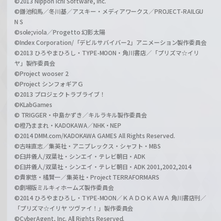
©2013 Nippon Ichi Software, Inc.
©鎌池和馬／冬川基／アスキー・メディアワークス／PROJECT-RAILGU
N S
©sole;viola／Progetto 幻影太陽
©Index Corporation/「デビルサバイバー2」アニメーション製作委員会
©2013 ひろやまひろし・TYPE-MOON・角川書店／「プリズマ☆イリ
ヤ」製作委員会
©Project wooser 2
©Project シンフォギアＧ
©2013 プロジェクトラブライブ！
©KLabGames
© TRIGGER・中島かずき／キルラキル製作委員会
©橙乃ままれ・KADOKAWA／NHK・NEP
©2014 DMM.com/KADOKAWA GAMES All Rights Reserved.
©古味直志／集英社・アニプレックス・シャフト・MBS
©臼井儀人/双葉社・シンエイ・テレビ朝日・ADK
©臼井儀人/双葉社・シンエイ・テレビ朝日・ADK 2001,2002,2014
©貴家悠・橘賢一／集英社・Project TERRAFORMARS
©劇場版ミルキィホームズ製作委員会
©2014 ひろやまひろし・TYPE-MOON／ＫＡＤＯＫＡＷＡ 角川書店刊／
「プリズマ☆イリヤ ツヴァイ！」製作委員会
©CyberAgent, Inc. All Rights Reserved.