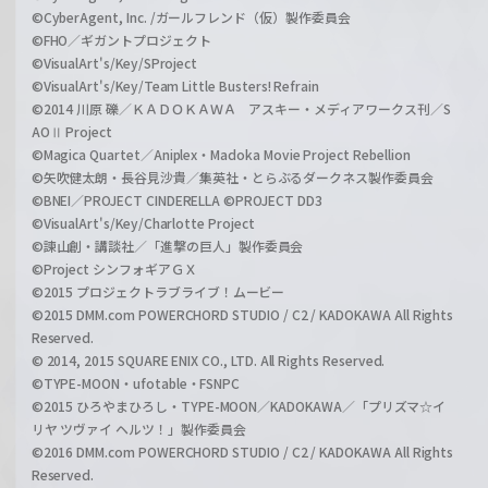
©CyberAgent, Inc. /ガールフレンド（仮）製作委員会
©FHO／ギガントプロジェクト
©VisualArt's/Key/SProject
©VisualArt's/Key/Team Little Busters! Refrain
©2014 川原 礫／ＫＡＤＯＫＡＷＡ アスキー・メディアワークス刊／S
AOⅡ Project
©Magica Quartet／Aniplex・Madoka Movie Project Rebellion
©矢吹健太朗・長谷見沙貴／集英社・とらぶるダークネス製作委員会
©BNEI／PROJECT CINDERELLA ©PROJECT DD3
©VisualArt's/Key/Charlotte Project
©諫山創・講談社／「進撃の巨人」製作委員会
©Project シンフォギアＧＸ
©2015 プロジェクトラブライブ！ムービー
©2015 DMM.com POWERCHORD STUDIO / C2 / KADOKAWA All Rights
Reserved.
© 2014, 2015 SQUARE ENIX CO., LTD. All Rights Reserved.
©TYPE-MOON・ufotable・FSNPC
©2015 ひろやまひろし・TYPE-MOON／KADOKAWA／「プリズマ☆イ
リヤ ツヴァイ ヘルツ！」製作委員会
©2016 DMM.com POWERCHORD STUDIO / C2 / KADOKAWA All Rights
Reserved.