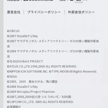
ß
e
S
O
運営会社
プライバシーポリシー
外部送信ポリシー
c
f
h
f
w
i
a
©CIRCUS
c
©2007 VisualArt's/Key
r
i
©2007 ヤマグチノボル･メディアファクトリー／ゼロの使い魔製作委員
z
会
a
©2008 ヤマグチノボル･メディアファクトリー／ゼロの使い魔製作委員
l
会
C
©なのはStrikerS PROJECT
h
©ATLUS CO.,LTD.1996,2006 ALL RIGHTS RESERVED.
a
©NIPPON ICHI SOFTWARE INC. ©TYPE-MOON All Rights Reserved.
n
©SEGA
©2005、2009 美水かがみ／角川書店
n
©2008 VisualArt's/Key
e
©2009 Nitroplus/Project Phantom
l
©2007,2008,2009谷川流･いとうのいぢ／
SOS団
©CAPCOM CO., LTD. 2009 ALL RIGHTS RESERVED.
©窪岡俊之