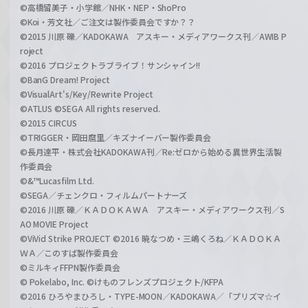
©高橋留美子・小学館／NHK・NEP・ShoPro
©Koi・芳文社／ご注文は製作委員会ですか？？
©2015 川原 礫／KADOKAWA アスキー・メディアワークス刊／AWIB P
roject
©2016 プロジェクトラブライブ！サンシャイン!!
©BanG Dream! Project
©VisualArt's/Key/Rewrite Project
©ATLUS ©SEGA All rights reserved.
©2015 CIRCUS
©TRIGGER・岡田麿里／キズナイーバー製作委員会
©長月達平・株式会社KADOKAWA刊／Re:ゼロから始める異世界生活製
作委員会
©&™Lucasfilm Ltd.
©SEGA／チェンクロ・フィルムパートナーズ
©2016 川原 礫／ＫＡＤＯＫＡＷＡ アスキー・メディアワークス刊／S
AO MOVIE Project
©ViVid Strike PROJECT ©2016 暁なつめ・三嶋くろね／ＫＡＤＯＫＡ
ＷＡ／このすば製作委員会
©ミルキィFFPN製作委員会
© Pokelabo, Inc. ©けものフレンズプロジェクト/KFPA
©2016 ひろやまひろし・TYPE-MOON／KADOKAWA／「プリズマ☆イ