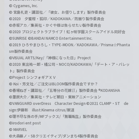
© Cygames, Inc.
© 宮島礼吏・講談社／「彼女、お借りします」製作委員会
©2020 夕蜜柑・狐印／KADOKAWA／防振り製作委員会
©赤坂アカ／集英社・かぐや様は告らせたい製作委員会
©2020 プロジェクトラブライブ！虹ヶ咲学園スクールアイドル同好会
©SUNRISE ©BANDAI NAMCO Entertainment Inc.
©2019 ひろやまひろし・TYPE-MOON／KADOKAWA／Prisma☆Phanta
sm製作委員会
©VISUAL ARTS/Key/「神様になった日」Project
©2020 東出祐一郎・橘公司・NOCO/KADOKAWA/「デート・ア・バレッ
ト」製作委員会
©Project シンフォギアＸＶ
© Koi・芳文社／ご注文はBLOOM製作委員会ですか？
©春場ねぎ・講談社／「五等分の花嫁∬」製作委員会 ®KODANSHA
©葦原大介／集英社・テレビ朝日・東映アニメーション
©VANGUARD overDress Character Design ©2021 CLAMP・ST de
sign:伊藤彰 illust:Kinema citrus/獣道
©理不尽な孫の手/MFブックス/「無職転生」製作委員会
©irodori ent post
© MARVEL
©大森藤ノ・SBクリエイティブ/ダンまち4製作委員会