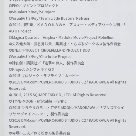
©FHO／ギガントプロジェクト
©VisualArt's/Key/SProject
©VisualArt's/Key/Team Little Busters! Refrain
©2014 川原 礫／ＫＡＤＯＫＡＷＡ アスキー・メディアワークス刊／S
AOⅡ Project
©Magica Quartet／Aniplex・Madoka Movie Project Rebellion
©矢吹健太朗・長谷見沙貴／集英社・とらぶるダークネス製作委員会
©BNEI／PROJECT CINDERELLA ©PROJECT DD3
©VisualArt's/Key/Charlotte Project
©諫山創・講談社／「進撃の巨人」製作委員会
©Project シンフォギアＧＸ
©2015 プロジェクトラブライブ！ムービー
©2015 DMM.com POWERCHORD STUDIO / C2 / KADOKAWA All Rights
Reserved.
© 2014, 2015 SQUARE ENIX CO., LTD. All Rights Reserved.
©TYPE-MOON・ufotable・FSNPC
©2015 ひろやまひろし・TYPE-MOON／KADOKAWA／「プリズマ☆イ
リヤ ツヴァイ ヘルツ！」製作委員会
©2016 DMM.com POWERCHORD STUDIO / C2 / KADOKAWA All Rights
Reserved.
©赤塚不二夫／おそ松さん製作委員会