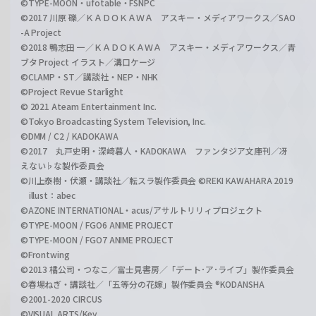
©TYPE-MOON・ufotable・FSNPC
©2017 川原 礫／ＫＡＤＯＫＡＷＡ アスキー・メディアワークス／SAO
-A Project
©2018 鴨志田 一／ＫＡＤＯＫＡＷＡ アスキー・メディアワークス／青
ブタ Project イラスト／溝口ケージ
©CLAMP・ST／講談社・NEP・NHK
©Project Revue Starlight
© 2021 Ateam Entertainment Inc.
©Tokyo Broadcasting System Television, Inc.
©DMM / C2 / KADOKAWA
©2017 丸戸史明・深崎暮人・KADOKAWA ファンタジア文庫刊／冴
えない♭な製作委員会
©川上泰樹・伏瀬・講談社／転スラ製作委員会 ©REKI KAWAHARA 2019
illust：abec
©AZONE INTERNATIONAL・acus/アサルトリリィプロジェクト
©TYPE-MOON / FGO6 ANIME PROJECT
©TYPE-MOON / FGO7 ANIME PROJECT
©Frontwing
©2013 橘公司・つなこ／富士見書房／「デート･ア･ライブ」製作委員会
©春場ねぎ・講談社／「五等分の花嫁」製作委員会 ®KODANSHA
©2001-2020 CIRCUS
©VISUAL ARTS/Key