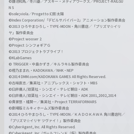
©鎌池和馬／冬川基／アスキー・メディアワークス／PROJECT-RAILGU
N S
©sole;viola／Progetto 幻影太陽
©Index Corporation/「デビルサバイバー2」アニメーション製作委員会
©2013 ひろやまひろし・TYPE-MOON・角川書店／「プリズマ☆イリ
ヤ」製作委員会
©Project wooser 2
©Project シンフォギアＧ
©2013 プロジェクトラブライブ！
©KLabGames
© TRIGGER・中島かずき／キルラキル製作委員会
©橙乃ままれ・KADOKAWA／NHK・NEP
©2014 DMM.com/KADOKAWA GAMES All Rights Reserved.
©古味直志／集英社・アニプレックス・シャフト・MBS
©臼井儀人/双葉社・シンエイ・テレビ朝日・ADK
©臼井儀人/双葉社・シンエイ・テレビ朝日・ADK 2001,2002,2014
©貴家悠・橘賢一／集英社・Project TERRAFORMARS
©劇場版ミルキィホームズ製作委員会
©2014 ひろやまひろし・TYPE-MOON／ＫＡＤＯＫＡＷＡ 角川書店刊／
「プリズマ☆イリヤ ツヴァイ！」製作委員会
©CyberAgent, Inc. All Rights Reserved.
©CyberAgent, Inc. /ガールフレンド（仮）製作委員会