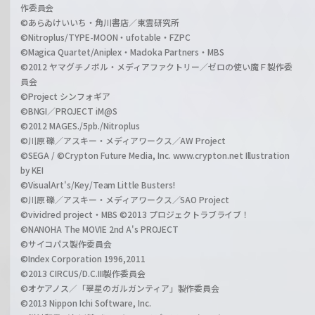
作委員会
©あらゐけいいち・角川書店／東雲研究所
©Nitroplus/TYPE-MOON・ufotable・FZPC
©Magica Quartet/Aniplex・Madoka Partners・MBS
©2012 ヤマグチノボル・メディアファクトリー／ゼロの使い魔Ｆ製作委
員会
©Project シンフォギア
©BNGI／PROJECT iM@S
©2012 MAGES./5pb./Nitroplus
©川原 礫／アスキー・メディアワークス／AW Project
©SEGA / ©Crypton Future Media, Inc. www.crypton.net Illustration
by KEI
©VisualArt's/Key/Team Little Busters!
©川原 礫／アスキー・メディアワークス／SAO Project
©vividred project・MBS ©2013 プロジェクトラブライブ！
©NANOHA The MOVIE 2nd A's PROJECT
©サイコパス製作委員会
©Index Corporation 1996,2011
©2013 CIRCUS/D.C.III製作委員会
©オケアノス／「翠星のガルガンティア」製作委員会
©2013 Nippon Ichi Software, Inc.