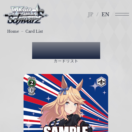
メ
ヴ
ニ
ァ
JP
EN
ュ
イ
ー
ス
Home
Card List
シ
ュ
Card List
ヴ
ァ
カードリスト
ル
ツ
｜
W
e
i
ß
S
c
h