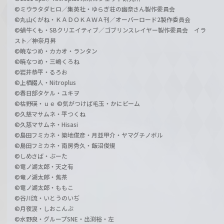
©ミウラタダヒロ／集英社・ゆらぎ荘の幽奈さん製作委員会
©丸山くがね・ＫＡＤＯＫＡＷＡ刊／オーバーロード2製作委員会
©蝸牛くも・SBクリエイティブ／ゴブリンスレイヤー製作委員会 イラ
スト／神奈月昇
©暁なつめ・カカオ・ランタン
©暁なつめ・三嶋くろね
©岩井恭平・るろお
©上栖綴人・Nitroplus
©春日部タケル・ユキヲ
©枯野瑛・ｕｅ ©気がつけば毛玉・かにビーム
©久慈マサムネ・平つくね
©久慈マサムネ・Hisasi
©島田フミカネ・築地俊彦・月並甲介・ヤマグチノボル
©島田フミカネ・南房秀久・飯沼俊規
©しめさば・ぶーた
©竜ノ湖太郎・天之有
©竜ノ湖太郎・焦茶
©竜ノ湖太郎・ももこ
©谷川流・いとうのいぢ
©月夜涙・しおこんぶ
©水野良・グループSNE・出渕裕・左