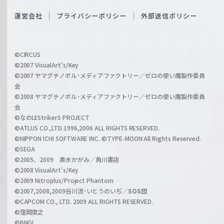
S
O
運営会社
プライバシーポリシー
外部送信ポリシー
c
f
h
f
w
i
a
©CIRCUS
c
©2007 VisualArt's/Key
r
i
©2007 ヤマグチノボル･メディアファクトリー／ゼロの使い魔製作委員
z
会
a
©2008 ヤマグチノボル･メディアファクトリー／ゼロの使い魔製作委員
l
会
C
©なのはStrikerS PROJECT
h
©ATLUS CO.,LTD.1996,2006 ALL RIGHTS RESERVED.
a
©NIPPON ICHI SOFTWARE INC. ©TYPE-MOON All Rights Reserved.
n
©SEGA
©2005、2009 美水かがみ／角川書店
n
©2008 VisualArt's/Key
e
©2009 Nitroplus/Project Phantom
l
©2007,2008,2009谷川流･いとうのいぢ／
SOS団
©CAPCOM CO., LTD. 2009 ALL RIGHTS RESERVED.
©窪岡俊之
©BNGI