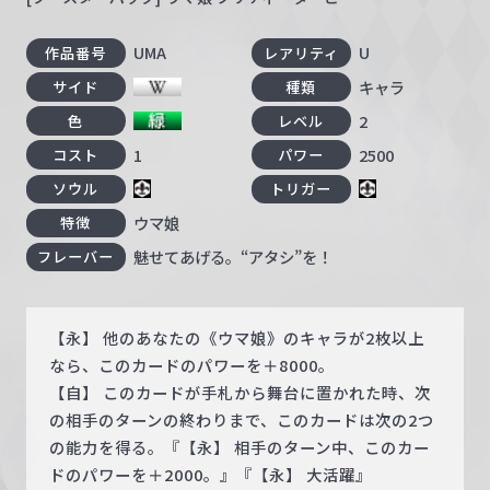
UMA
U
作品番号
レアリティ
キャラ
サイド
種類
2
色
レベル
1
2500
コスト
パワー
ソウル
トリガー
ウマ娘
特徴
魅せてあげる。“アタシ”を！
フレーバー
【永】 他のあなたの《ウマ娘》のキャラが2枚以上
なら、このカードのパワーを＋8000。
【自】 このカードが手札から舞台に置かれた時、次
の相手のターンの終わりまで、このカードは次の2つ
の能力を得る。『【永】 相手のターン中、このカー
ドのパワーを＋2000。』『【永】 大活躍』