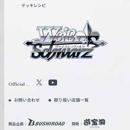
デッキレシピ
ヴ
ァ
イ
ス
シ
ュ
ヴ
ァ
ル
Official
X
Y
ツ
o
｜
お問い合わせ
取り扱い店舗一覧
u
W
T
e
u
i
b
商品企画：
開発：
ß
e