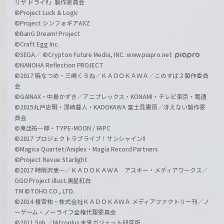
リヤ ドライ!!」製作委員会
©Project Luck & Logic
©Project シンフォギアAXZ
©BanG Dream! Project
©Craft Egg Inc.
©SEGA／ ©Crypton Future Media, INC. www.piapro.net
©NANOHA Reflection PROJECT
©2017 暁なつめ・三嶋くろね／ＫＡＤＯＫＡＷＡ／このすば２製作委員
会
©GAINAX・中島かずき／アニプレックス・KONAMI・テレビ東京・電通
©2015丸戸史明・深崎暮人・KADOKAWA 富士見書房／冴えない製作委
員会
©東出祐一郎・TYPE-MOON / FAPC
©2017 プロジェクトラブライブ！サンシャイン!!
©Magica Quartet/Aniplex・Magia Record Partners
©Project Revue Starlight
©2017 時雨沢恵一／ＫＡＤＯＫＡＷＡ アスキー・メディアワークス／
GGO Project illust.黒星紅白
TM ©TOHO CO., LTD.
©2014 榎宮祐・株式会社ＫＡＤＯＫＡＷＡ メディアファクトリー刊／ノ
ーゲーム・ノーライフ全権代理委員会
©2011 5pb.／Nitroplus 未来ガジェット研究所