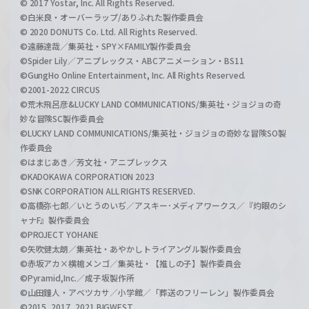
© 2017 Yostar, Inc. All Rights Reserved.
©白米良・オーバーラップ/ありふれた製作委員会
© 2020 DONUTS Co. Ltd. All Rights Reserved.
©遠藤達哉／集英社・SPY×FAMILY製作委員会
©Spider Lily／アニプレックス・ABCアニメーション・BS11
©GungHo Online Entertainment, Inc. All Rights Reserved.
©2001-2022 CIRCUS
©荒木飛呂彦&LUCKY LAND COMMUNICATIONS/集英社・ジョジョの奇
妙な冒険SC製作委員会
©LUCKY LAND COMMUNICATIONS/集英社・ジョジョの奇妙な冒険SO製
作委員会
©はまじあき／芳文社・アニプレックス
©KADOKAWA CORPORATION 2023
©SNK CORPORATION ALL RIGHTS RESERVED.
©高橋弥七郎／いとうのいぢ／アスキー･メディアワークス／『灼眼のシ
ャナF』製作委員会
©PROJECT YOHANE
©矢吹健太朗／集英社・あやかしトライアングル製作委員会
©赤坂アカ×横槍メンゴ／集英社・【推しの子】製作委員会
©Pyramid,Inc.／成子坂製作所
©山田鐘人・アベツカサ／小学館／「葬送のフリーレン」製作委員会
©2015, 2017, 2021 BIGWEST