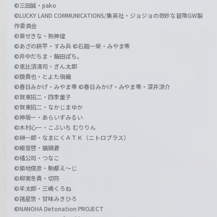
©三田誠・pako
©LUCKY LAND COMMUNICATIONS/集英社・ジョジョの奇妙な冒険GW製
作委員会
©葵せきな・狗神煌
©あざの耕平・すみ兵 ©石踏一榮・みやま零
©井中だちま・飯田ぽち。
©恵比須清司・ぎん太郎
©鏡貴也・とよた瑣織
©春日みかげ・みやま零 ©春日みかげ・みやま零・深井涼介
©賀東招二・四季童子
©賀東招二・なかじまゆか
©神坂一・あらいずみるい
©木村心一・こぶいち むりりん
©榊一郎・なまにくＡＴＫ（ニトロプラス）
©細音啓・猫鍋蒼
©橘公司・つなこ
©築地俊彦・駒都え～じ
©柳実冬貴・切符
©羊太郎・三嶋くろね
©諸星悠・甘味みきひろ
©NANOHA Detonation PROJECT