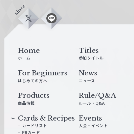
Share
X
L
i
n
e
Home
Titles
ホーム
参加タイトル
For Beginners
News
はじめての方へ
ニュース
Products
Rule/Q&A
商品情報
ルール・Q&A
Cards & Recipes
Events
カードリスト
大会・イベント
PRカード