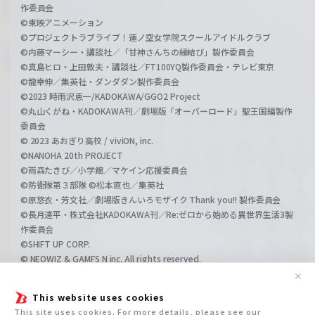
作委員会
©東映アニメーション
©プロジェクトラブライブ！蓮ノ空女学院スクールアイドルクラブ
©内藤マーシー・講談社／「甘神さんちの縁結び」製作委員会
©真島ヒロ・上田敦夫・講談社／FT100YQ製作委員会・テレビ東京
©龍幸伸／集英社・ダンダダン製作委員会
©2023 時雨沢恵一/KADOKAWA/GGO2 Project
©丸山くがね・KADOKAWA刊／劇場版「オーバーロード」聖王国編製作
委員会
© 2023 あおぎり高校 / viviON, inc.
©NANOHA 20th PROJECT
©雨森たきび／小学館／マケイン応援委員会
©防衛隊第３部隊 ©松本直也／集英社
©原悠衣・芳文社／劇場版きんいろモザイク Thank you!! 製作委員会
©長月達平・株式会社KADOKAWA刊／Re:ゼロから始める異世界生活3製
作委員会
©SHIFT UP CORP.
© NEOWIZ & GAMFS N inc. All rights reserved.
©ATLUS. ©SEGA.
✕
©GIRLS und PANZER Projekt
This website uses cookies
©GIRLS und PANZER Film Projekt
This site uses cookies. For more details, please see our