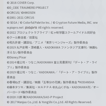
© 2016 COVER Corp.
©D_CIDE TRAUMEREI PROJECT
©CIRCUS/ ©HIKOSEN
©2001-2021 CIRCUS
© SEGA / © Colorful Palette Inc. / © Crypton Future Media, INC. ww
w.piapro.net
All rights reserved.
©2022 プロジェクトラブライブ！虹ヶ咲学園スクールアイドル同好会
©クール教信者／双葉社
©和久井健・講談社／アニメ「東京リベンジャーズ」製作委員会
©2019 丸戸史明・深崎暮人・KADOKAWA ファンタジア文庫刊／映画も
冴えない製作委員会
©Disney/Pixar
©2014 橘公司・つなこ/KADOKAWA 富士見書房刊/「デート・ア・ライ
ブⅡ」製作委員会
©2019 橘公司・つなこ／KADOKAWA／「デート・ア・ライブⅢ」製作
委員会
©春場ねぎ・講談社／映画「五等分の花嫁」製作委員会 ®KODANSHA
©藤本タツキ／集英社・ＭＡＰＰＡ ©丸山くがね・KADOKAWA刊／オー
バーロード4製作委員会
©2020 川原 礫/KADOKAWA/SAO-P Project
© 2017 Manjuu Co.,Ltd. & YongShi Co.,Ltd. All Rights Reserved.