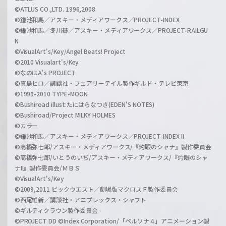
©ATLUS CO.,LTD. 1996,2008
©鎌池和馬／アスキー・メディアワークス／PROJECT-INDEX
©鎌池和馬／冬川基／アスキー・メディアワークス／PROJECT-RAILGU
N
©VisualArt's/Key/Angel Beats! Project
©2010 Visualart's/Key
©なのはA's PROJECT
©真島ヒロ／講談社・フェアリーテイル製作ギルド・テレビ東京
©1999-2010 TYPE-MOON
©Bushiroad illust:たにはらなつき(EDEN'S NOTES)
©Bushiroad/Project MILKY HOLMES
©カラー
©鎌池和馬／アスキー・メディアワークス／PROJECT-INDEX II
©高橋弥七郎/アスキー・メディアワークス/『灼眼のシャナ』製作委員会
©高橋弥七郎/いとうのいぢ/アスキー・メディアワークス/『灼眼のシャ
ナII』製作委員会/ＭＢＳ
©VisualArt's/Key
©2009,2011 ビックウエスト／劇場版マクロスＦ製作委員会
©西尾維新／講談社・アニプレックス・シャフト
©ギルティクラウン製作委員会
©PROJECT DD ©Index Corporation/「ペルソナ４」アニメーション製