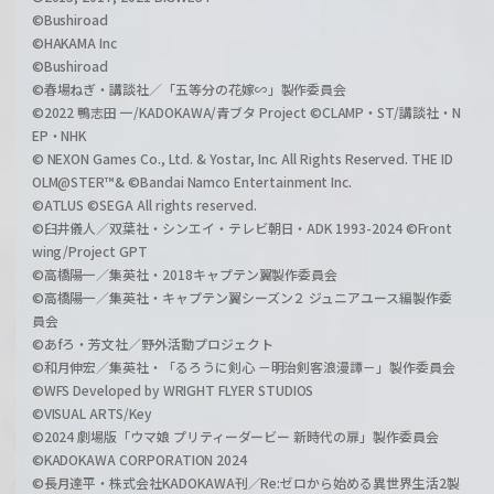
©Bushiroad
©HAKAMA Inc
©Bushiroad
©春場ねぎ・講談社／「五等分の花嫁∽」製作委員会
©2022 鴨志田 一/KADOKAWA/青ブタ Project ©CLAMP・ST/講談社・N
EP・NHK
© NEXON Games Co., Ltd. & Yostar, Inc. All Rights Reserved. THE ID
OLM@STER™& ©Bandai Namco Entertainment Inc.
©ATLUS ©SEGA All rights reserved.
©臼井儀人／双葉社・シンエイ・テレビ朝日・ADK 1993-2024 ©Front
wing/Project GPT
©高橋陽一／集英社・2018キャプテン翼製作委員会
©高橋陽一／集英社・キャプテン翼シーズン２ ジュニアユース編製作委
員会
©あfろ・芳文社／野外活動プロジェクト
©和月伸宏／集英社・「るろうに剣心 －明治剣客浪漫譚－」製作委員会
©WFS Developed by WRIGHT FLYER STUDIOS
©VISUAL ARTS/Key
©2024 劇場版「ウマ娘 プリティーダービー 新時代の扉」製作委員会
©KADOKAWA CORPORATION 2024
©長月達平・株式会社KADOKAWA刊／Re:ゼロから始める異世界生活2製