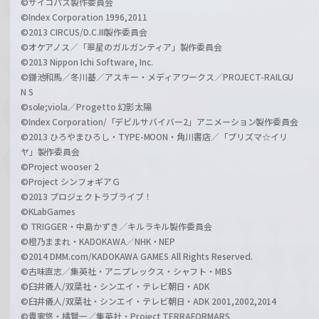
©サイコパス製作委員会
©Index Corporation 1996,2011
©2013 CIRCUS/D.C.III製作委員会
©オケアノス／「翠星のガルガンティア」製作委員会
©2013 Nippon Ichi Software, Inc.
©鎌池和馬／冬川基／アスキー・メディアワークス／PROJECT-RAILGU
N S
©sole;viola／Progetto 幻影太陽
©Index Corporation/「デビルサバイバー2」アニメーション製作委員会
©2013 ひろやまひろし・TYPE-MOON・角川書店／「プリズマ☆イリ
ヤ」製作委員会
©Project wooser 2
©Project シンフォギアＧ
©2013 プロジェクトラブライブ！
©KLabGames
© TRIGGER・中島かずき／キルラキル製作委員会
©橙乃ままれ・KADOKAWA／NHK・NEP
©2014 DMM.com/KADOKAWA GAMES All Rights Reserved.
©古味直志／集英社・アニプレックス・シャフト・MBS
©臼井儀人/双葉社・シンエイ・テレビ朝日・ADK
©臼井儀人/双葉社・シンエイ・テレビ朝日・ADK 2001,2002,2014
©貴家悠・橘賢一／集英社・Project TERRAFORMARS