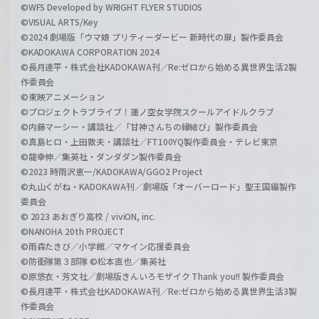
©WFS Developed by WRIGHT FLYER STUDIOS
©VISUAL ARTS/Key
©2024 劇場版「ウマ娘 プリティーダービー 新時代の扉」製作委員会
©KADOKAWA CORPORATION 2024
©長月達平・株式会社KADOKAWA刊／Re:ゼロから始める異世界生活2製
作委員会
©東映アニメーション
©プロジェクトラブライブ！蓮ノ空女学院スクールアイドルクラブ
©内藤マーシー・講談社／「甘神さんちの縁結び」製作委員会
©真島ヒロ・上田敦夫・講談社／FT100YQ製作委員会・テレビ東京
©龍幸伸／集英社・ダンダダン製作委員会
©2023 時雨沢恵一/KADOKAWA/GGO2 Project
©丸山くがね・KADOKAWA刊／劇場版「オーバーロード」聖王国編製作
委員会
© 2023 あおぎり高校 / viviON, inc.
©NANOHA 20th PROJECT
©雨森たきび／小学館／マケイン応援委員会
©防衛隊第３部隊 ©松本直也／集英社
©原悠衣・芳文社／劇場版きんいろモザイク Thank you!! 製作委員会
©長月達平・株式会社KADOKAWA刊／Re:ゼロから始める異世界生活3製
作委員会