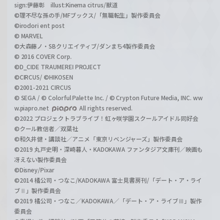
sign:伊藤彰 illust:Kinema citrus/獣道
©理不尽な孫の手/MFブックス/「無職転生」製作委員会
©irodori ent post
© MARVEL
©大森藤ノ・SBクリエイティブ/ダンまち4製作委員会
© 2016 COVER Corp.
©D_CIDE TRAUMEREI PROJECT
©CIRCUS/ ©HIKOSEN
©2001-2021 CIRCUS
© SEGA / © Colorful Palette Inc. / © Crypton Future Media, INC. ww
w.piapro.net
All rights reserved.
©2022 プロジェクトラブライブ！虹ヶ咲学園スクールアイドル同好会
©クール教信者／双葉社
©和久井健・講談社／アニメ「東京リベンジャーズ」製作委員会
©2019 丸戸史明・深崎暮人・KADOKAWA ファンタジア文庫刊／映画も
冴えない製作委員会
©Disney/Pixar
©2014 橘公司・つなこ/KADOKAWA 富士見書房刊/「デート・ア・ライ
ブⅡ」製作委員会
©2019 橘公司・つなこ／KADOKAWA／「デート・ア・ライブⅢ」製作
委員会