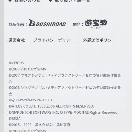
u
W
T
e
u
i
b
商品企画：
開発：
ß
e
S
O
運営会社
プライバシーポリシー
外部送信ポリシー
c
f
h
f
w
i
a
©CIRCUS
c
©2007 VisualArt's/Key
r
i
©2007 ヤマグチノボル･メディアファクトリー／ゼロの使い魔製作委員
z
会
a
©2008 ヤマグチノボル･メディアファクトリー／ゼロの使い魔製作委員
l
会
C
©なのはStrikerS PROJECT
h
©ATLUS CO.,LTD.1996,2006 ALL RIGHTS RESERVED.
a
©NIPPON ICHI SOFTWARE INC. ©TYPE-MOON All Rights Reserved.
n
©SEGA
©2005、2009 美水かがみ／角川書店
n
©2008 VisualArt's/Key