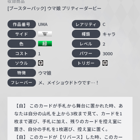
収録商品
[ブースターパック] ウマ娘 プリティーダービー
UMA
C
作品番号
レアリティ
キャラ
サイド
種類
2
色
レベル
1
3000
コスト
パワー
ソウル
トリガー
ウマ娘
特徴
メ、メイショウドトウです…！
フレーバー
【自】 このカードが手札から舞台に置かれた時、あ
なたは自分の山札を上から3枚まで見て、カードを1
枚まで選び、手札に加え、残りのカードを控え室に
置き、自分の手札を1枚選び、控え室に置く。
【自】 このカードが【リバース】した時、このカー