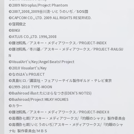
e
©2009 Nitroplus/Project Phantom
l
©2007,2008,2009谷川流･いとうのいぢ／
SOS団
©CAPCOM CO., LTD. 2009 ALL RIGHTS RESERVED.
©窪岡俊之
©BNGI
©ATLUS CO.,LTD. 1996,2008
©鎌池和馬／アスキー・メディアワークス／PROJECT-INDEX
©鎌池和馬／冬川基／アスキー・メディアワークス／PROJECT-RAILGU
N
©VisualArt's/Key/Angel Beats! Project
©2010 Visualart's/Key
©なのはA's PROJECT
©真島ヒロ／講談社・フェアリーテイル製作ギルド・テレビ東京
©1999-2010 TYPE-MOON
©Bushiroad illust:たにはらなつき(EDEN'S NOTES)
©Bushiroad/Project MILKY HOLMES
©カラー
©鎌池和馬／アスキー・メディアワークス／PROJECT-INDEX II
©高橋弥七郎/アスキー・メディアワークス/『灼眼のシャナ』製作委員会
©高橋弥七郎/いとうのいぢ/アスキー・メディアワークス/『灼眼のシャ
ナII』製作委員会/ＭＢＳ