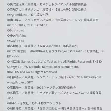
©矢吹健太朗／集英社・あやかしトライアングル製作委員会
©赤坂アカ×横槍メンゴ／集英社・【推しの子】製作委員会
©Pyramid,Inc.／成子坂製作所
©山田鐘人・アベツカサ／小学館／「葬送のフリーレン」製作委員会
©2015, 2017, 2021 BIGWEST
©Bushiroad
©HAKAMA Inc
©Bushiroad
©春場ねぎ・講談社／「五等分の花嫁∽」製作委員会
©2022 鴨志田 一/KADOKAWA/青ブタ Project ©CLAMP・ST/講談社・N
EP・NHK
© NEXON Games Co., Ltd. & Yostar, Inc. All Rights Reserved. THE ID
OLM@STER™& ©Bandai Namco Entertainment Inc.
©ATLUS ©SEGA All rights reserved.
©臼井儀人／双葉社・シンエイ・テレビ朝日・ADK 1993-2024 ©Front
wing/Project GPT
©高橋陽一／集英社・2018キャプテン翼製作委員会
©高橋陽一／集英社・キャプテン翼シーズン２ ジュニアユース編製作委
員会
©あfろ・芳文社／野外活動プロジェクト
©和月伸宏／集英社・「るろうに剣心 －明治剣客浪漫譚－」製作委員会