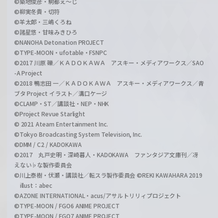
©築地俊彦・駒都え～じ
©柳実冬貴・切符
©羊太郎・三嶋くろね
©諸星悠・甘味みきひろ
©NANOHA Detonation PROJECT
©TYPE-MOON・ufotable・FSNPC
©2017 川原 礫／ＫＡＤＯＫＡＷＡ アスキー・メディアワークス／SAO
-A Project
©2018 鴨志田 一／ＫＡＤＯＫＡＷＡ アスキー・メディアワークス／青
ブタ Project イラスト／溝口ケージ
©CLAMP・ST／講談社・NEP・NHK
©Project Revue Starlight
© 2021 Ateam Entertainment Inc.
©Tokyo Broadcasting System Television, Inc.
©DMM / C2 / KADOKAWA
©2017 丸戸史明・深崎暮人・KADOKAWA ファンタジア文庫刊／冴
えない♭な製作委員会
©川上泰樹・伏瀬・講談社／転スラ製作委員会 ©REKI KAWAHARA 2019
illust：abec
©AZONE INTERNATIONAL・acus/アサルトリリィプロジェクト
©TYPE-MOON / FGO6 ANIME PROJECT
©TYPE-MOON / FGO7 ANIME PROJECT