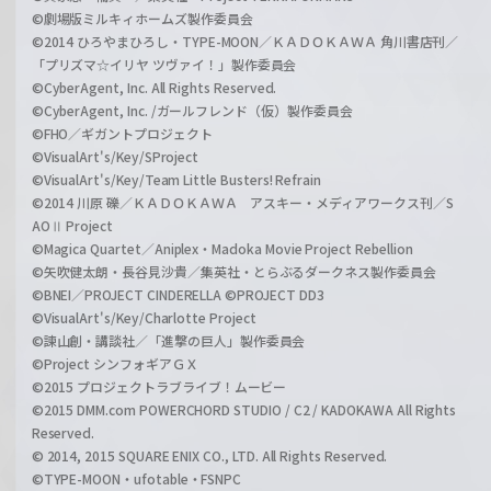
©劇場版ミルキィホームズ製作委員会
©2014 ひろやまひろし・TYPE-MOON／ＫＡＤＯＫＡＷＡ 角川書店刊／
「プリズマ☆イリヤ ツヴァイ！」製作委員会
©CyberAgent, Inc. All Rights Reserved.
©CyberAgent, Inc. /ガールフレンド（仮）製作委員会
©FHO／ギガントプロジェクト
©VisualArt's/Key/SProject
©VisualArt's/Key/Team Little Busters! Refrain
©2014 川原 礫／ＫＡＤＯＫＡＷＡ アスキー・メディアワークス刊／S
AOⅡ Project
©Magica Quartet／Aniplex・Madoka Movie Project Rebellion
©矢吹健太朗・長谷見沙貴／集英社・とらぶるダークネス製作委員会
©BNEI／PROJECT CINDERELLA ©PROJECT DD3
©VisualArt's/Key/Charlotte Project
©諫山創・講談社／「進撃の巨人」製作委員会
©Project シンフォギアＧＸ
©2015 プロジェクトラブライブ！ムービー
©2015 DMM.com POWERCHORD STUDIO / C2 / KADOKAWA All Rights
Reserved.
© 2014, 2015 SQUARE ENIX CO., LTD. All Rights Reserved.
©TYPE-MOON・ufotable・FSNPC