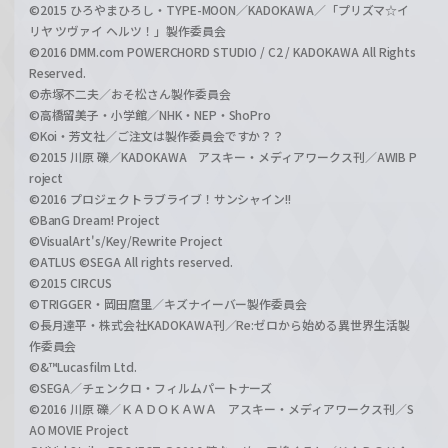
©2015 ひろやまひろし・TYPE-MOON／KADOKAWA／「プリズマ☆イ
リヤ ツヴァイ ヘルツ！」製作委員会
©2016 DMM.com POWERCHORD STUDIO / C2 / KADOKAWA All Rights
Reserved.
©赤塚不二夫／おそ松さん製作委員会
©高橋留美子・小学館／NHK・NEP・ShoPro
©Koi・芳文社／ご注文は製作委員会ですか？？
©2015 川原 礫／KADOKAWA アスキー・メディアワークス刊／AWIB P
roject
©2016 プロジェクトラブライブ！サンシャイン!!
©BanG Dream! Project
©VisualArt's/Key/Rewrite Project
©ATLUS ©SEGA All rights reserved.
©2015 CIRCUS
©TRIGGER・岡田麿里／キズナイーバー製作委員会
©長月達平・株式会社KADOKAWA刊／Re:ゼロから始める異世界生活製
作委員会
©&™Lucasfilm Ltd.
©SEGA／チェンクロ・フィルムパートナーズ
©2016 川原 礫／ＫＡＤＯＫＡＷＡ アスキー・メディアワークス刊／S
AO MOVIE Project