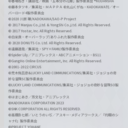
©春場ねぎ・講談社／映画「五等分の花嫁」製作委員会 ®KODANSHA
©藤本タツキ／集英社・ＭＡＰＰＡ ©丸山くがね・KADOKAWA刊／オー
バーロード4製作委員会
©2020 川原 礫/KADOKAWA/SAO-P Project
© 2017 Manjuu Co.,Ltd. & YongShi Co.,Ltd. All Rights Reserved.
© 2017 Yostar, Inc. All Rights Reserved.
©白米良・オーバーラップ/ありふれた製作委員会
© 2020 DONUTS Co. Ltd. All Rights Reserved.
©遠藤達哉／集英社・SPY×FAMILY製作委員会
©Spider Lily／アニプレックス・ABCアニメーション・BS11
©GungHo Online Entertainment, Inc. All Rights Reserved.
©2001-2022 CIRCUS
©荒木飛呂彦&LUCKY LAND COMMUNICATIONS/集英社・ジョジョの奇
妙な冒険SC製作委員会
©LUCKY LAND COMMUNICATIONS/集英社・ジョジョの奇妙な冒険SO製
作委員会
©はまじあき／芳文社・アニプレックス
©KADOKAWA CORPORATION 2023
©SNK CORPORATION ALL RIGHTS RESERVED.
©高橋弥七郎／いとうのいぢ／アスキー･メディアワークス／『灼眼のシ
ャナF』製作委員会
©PROJECT YOHANE