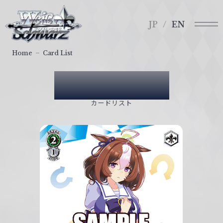
メ
ヴ
ニ
ァ
JP
EN
ュ
イ
ー
ス
Home
Card List
シ
ュ
Card List
ヴ
ァ
カードリスト
ル
ツ
｜
W
e
i
ß
S
c
h