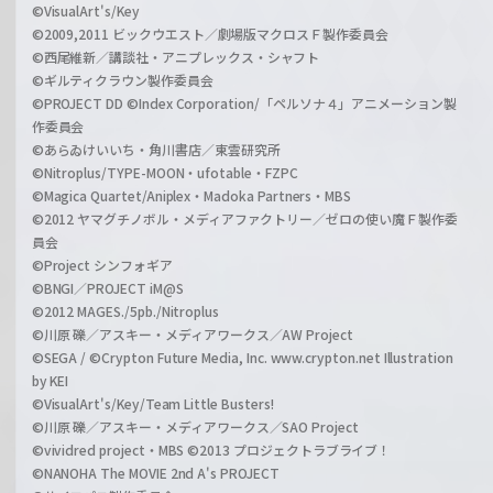
©VisualArt's/Key
©2009,2011 ビックウエスト／劇場版マクロスＦ製作委員会
©西尾維新／講談社・アニプレックス・シャフト
©ギルティクラウン製作委員会
©PROJECT DD ©Index Corporation/「ペルソナ４」アニメーション製
作委員会
©あらゐけいいち・角川書店／東雲研究所
©Nitroplus/TYPE-MOON・ufotable・FZPC
©Magica Quartet/Aniplex・Madoka Partners・MBS
©2012 ヤマグチノボル・メディアファクトリー／ゼロの使い魔Ｆ製作委
員会
©Project シンフォギア
©BNGI／PROJECT iM@S
©2012 MAGES./5pb./Nitroplus
©川原 礫／アスキー・メディアワークス／AW Project
©SEGA / ©Crypton Future Media, Inc. www.crypton.net Illustration
by KEI
©VisualArt's/Key/Team Little Busters!
©川原 礫／アスキー・メディアワークス／SAO Project
©vividred project・MBS ©2013 プロジェクトラブライブ！
©NANOHA The MOVIE 2nd A's PROJECT