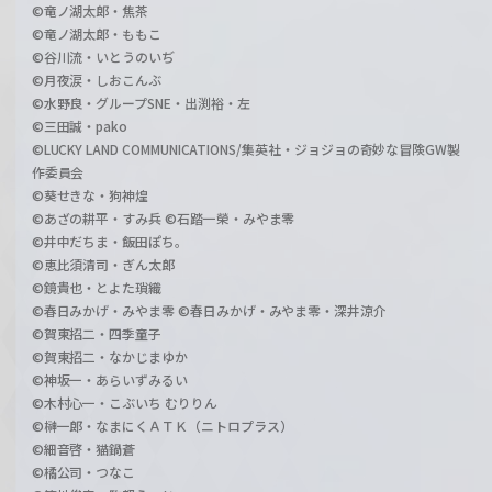
©竜ノ湖太郎・焦茶
©竜ノ湖太郎・ももこ
©谷川流・いとうのいぢ
©月夜涙・しおこんぶ
©水野良・グループSNE・出渕裕・左
©三田誠・pako
©LUCKY LAND COMMUNICATIONS/集英社・ジョジョの奇妙な冒険GW製
作委員会
©葵せきな・狗神煌
©あざの耕平・すみ兵 ©石踏一榮・みやま零
©井中だちま・飯田ぽち。
©恵比須清司・ぎん太郎
©鏡貴也・とよた瑣織
©春日みかげ・みやま零 ©春日みかげ・みやま零・深井涼介
©賀東招二・四季童子
©賀東招二・なかじまゆか
©神坂一・あらいずみるい
©木村心一・こぶいち むりりん
©榊一郎・なまにくＡＴＫ（ニトロプラス）
©細音啓・猫鍋蒼
©橘公司・つなこ