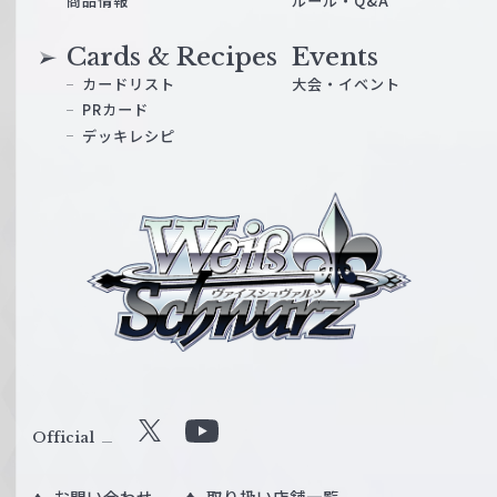
商品情報
ルール・Q&A
Cards & Recipes
Events
カードリスト
大会・イベント
PRカード
デッキレシピ
ヴ
ァ
イ
ス
シ
ュ
ヴ
ァ
ル
Official
X
Y
ツ
o
｜
お問い合わせ
取り扱い店舗一覧