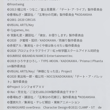
©Frontwing
©2013 橘公司・つなこ／富士見書房／「デート･ア･ライブ」製作委員会
©春場ねぎ・講談社／「五等分の花嫁」製作委員会 ®KODANSHA
©2001-2020 CIRCUS
©VISUAL ARTS/Key
© Cygames, Inc.
© 宮島礼吏・講談社／「彼女、お借りします」製作委員会
©2020 夕蜜柑・狐印／KADOKAWA／防振り製作委員会
©赤坂アカ／集英社・かぐや様は告らせたい製作委員会
©2020 プロジェクトラブライブ！虹ヶ咲学園スクールアイドル同好会
©SUNRISE ©BANDAI NAMCO Entertainment Inc.
©2019 ひろやまひろし・TYPE-MOON／KADOKAWA／Prisma☆Phanta
sm製作委員会
©VISUAL ARTS/Key/「神様になった日」Project
©2020 東出祐一郎・橘公司・NOCO/KADOKAWA/「デート・ア・バレッ
ト」製作委員会
©Project シンフォギアＸＶ
© Koi・芳文社／ご注文はBLOOM製作委員会ですか？
©春場ねぎ・講談社／「五等分の花嫁∬」製作委員会 ®KODANSHA
©葦原大介／集英社・テレビ朝日・東映アニメーション
©VANGUARD overDress Character Design ©2021 CLAMP・ST de