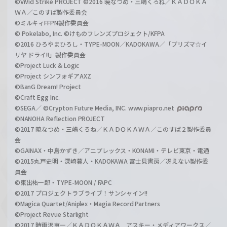
©ViVid Strike PROJECT ©2016 暁なつめ・三嶋くろね／ＫＡＤＯＫＡ
ＷＡ／このすば製作委員会
©ミルキィFFPN製作委員会
© Pokelabo, Inc. ©けものフレンズプロジェクト/KFPA
©2016 ひろやまひろし・TYPE-MOON／KADOKAWA／「プリズマ☆イ
リヤ ドライ!!」製作委員会
©Project Luck & Logic
©Project シンフォギアAXZ
©BanG Dream! Project
©Craft Egg Inc.
©SEGA／ ©Crypton Future Media, INC. www.piapro.net
©NANOHA Reflection PROJECT
©2017 暁なつめ・三嶋くろね／ＫＡＤＯＫＡＷＡ／このすば２製作委員
会
©GAINAX・中島かずき／アニプレックス・KONAMI・テレビ東京・電通
©2015丸戸史明・深崎暮人・KADOKAWA 富士見書房／冴えない製作委
員会
©東出祐一郎・TYPE-MOON / FAPC
©2017 プロジェクトラブライブ！サンシャイン!!
©Magica Quartet/Aniplex・Magia Record Partners
©Project Revue Starlight
©2017 時雨沢恵一／ＫＡＤＯＫＡＷＡ アスキー・メディアワークス／