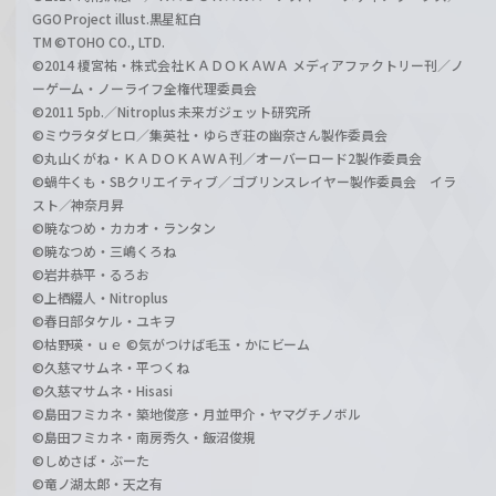
GGO Project illust.黒星紅白
TM ©TOHO CO., LTD.
©2014 榎宮祐・株式会社ＫＡＤＯＫＡＷＡ メディアファクトリー刊／ノ
ーゲーム・ノーライフ全権代理委員会
©2011 5pb.／Nitroplus 未来ガジェット研究所
©ミウラタダヒロ／集英社・ゆらぎ荘の幽奈さん製作委員会
©丸山くがね・ＫＡＤＯＫＡＷＡ刊／オーバーロード2製作委員会
©蝸牛くも・SBクリエイティブ／ゴブリンスレイヤー製作委員会 イラ
スト／神奈月昇
©暁なつめ・カカオ・ランタン
©暁なつめ・三嶋くろね
©岩井恭平・るろお
©上栖綴人・Nitroplus
©春日部タケル・ユキヲ
©枯野瑛・ｕｅ ©気がつけば毛玉・かにビーム
©久慈マサムネ・平つくね
©久慈マサムネ・Hisasi
©島田フミカネ・築地俊彦・月並甲介・ヤマグチノボル
©島田フミカネ・南房秀久・飯沼俊規
©しめさば・ぶーた
©竜ノ湖太郎・天之有