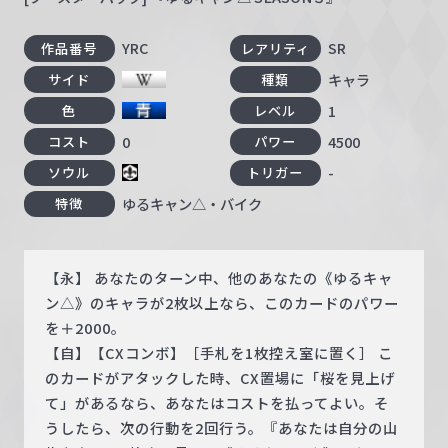
YRC
SR
作品番号
レアリティ
キャラ
サイド
種類
1
色
レベル
0
4500
コスト
パワー
-
ソウル
トリガー
ゆるキャン△・バイク
特徴
【永】 あなたのターン中、他のあなたの《ゆるキャ
ン△》のキャラが2枚以上なら、このカードのパワー
を＋2000。
【自】【CXコンボ】［手札を1枚控え室に置く］ こ
のカードがアタックした時、CX置場に「桜を見上げ
て」があるなら、あなたはコストを払ってよい。そ
うしたら、次の行動を2回行う。『あなたは自分の山