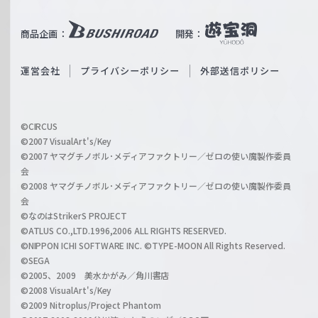
e
u
i
b
商品企画：
開発：
ß
e
S
O
運営会社
プライバシーポリシー
外部送信ポリシー
c
f
h
f
w
i
a
©CIRCUS
c
©2007 VisualArt's/Key
r
i
©2007 ヤマグチノボル･メディアファクトリー／ゼロの使い魔製作委員
z
会
a
©2008 ヤマグチノボル･メディアファクトリー／ゼロの使い魔製作委員
l
会
C
©なのはStrikerS PROJECT
h
©ATLUS CO.,LTD.1996,2006 ALL RIGHTS RESERVED.
a
©NIPPON ICHI SOFTWARE INC. ©TYPE-MOON All Rights Reserved.
n
©SEGA
©2005、2009 美水かがみ／角川書店
n
©2008 VisualArt's/Key
e
©2009 Nitroplus/Project Phantom
l