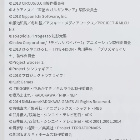
©2013 CIRCUS/D.C.III製作委員会
©オケアノス／「翠星のガルガンティア」製作委員会
©2013 Nippon Ichi Software, Inc.
©鎌池和馬／冬川基／アスキー・メディアワークス／PROJECT-RAILGU
N S
©sole;viola／Progetto 幻影太陽
©Index Corporation/「デビルサバイバー2」アニメーション製作委員会
©2013 ひろやまひろし・TYPE-MOON・角川書店／「プリズマ☆イリ
ヤ」製作委員会
©Project wooser 2
©Project シンフォギアＧ
©2013 プロジェクトラブライブ！
©KLabGames
© TRIGGER・中島かずき／キルラキル製作委員会
©橙乃ままれ・KADOKAWA／NHK・NEP
©2014 DMM.com/KADOKAWA GAMES All Rights Reserved.
©古味直志／集英社・アニプレックス・シャフト・MBS
©臼井儀人/双葉社・シンエイ・テレビ朝日・ADK
©臼井儀人/双葉社・シンエイ・テレビ朝日・ADK 2001,2002,2014
©貴家悠・橘賢一／集英社・Project TERRAFORMARS
©劇場版ミルキィホームズ製作委員会