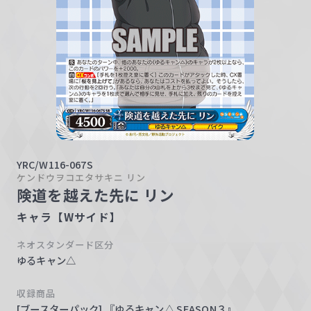
w
a
r
z
YRC/W116-067S
ケンドウヲコエタサキニ リン
険道を越えた先に リン
キャラ【Wサイド】
ネオスタンダード区分
ゆるキャン△
収録商品
[ブースターパック] 『ゆるキャン△ SEASON３』