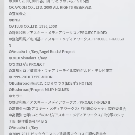
©2007,2008,2009谷川流･いとうのいぢ／
SOS団
©CAPCOM CO., LTD. 2009 ALL RIGHTS RESERVED.
©窪岡俊之
©BNGI
©ATLUS CO.,LTD. 1996,2008
©鎌池和馬／アスキー・メディアワークス／PROJECT-INDEX
©鎌池和馬／冬川基／アスキー・メディアワークス／PROJECT-RAILGU
N
©VisualArt's/Key/Angel Beats! Project
©2010 Visualart's/Key
©なのはA's PROJECT
©真島ヒロ／講談社・フェアリーテイル製作ギルド・テレビ東京
©1999-2010 TYPE-MOON
©Bushiroad illust:たにはらなつき(EDEN'S NOTES)
©Bushiroad/Project MILKY HOLMES
©カラー
©鎌池和馬／アスキー・メディアワークス／PROJECT-INDEX II
©高橋弥七郎/アスキー・メディアワークス/『灼眼のシャナ』製作委員会
©高橋弥七郎/いとうのいぢ/アスキー・メディアワークス/『灼眼のシャ
ナII』製作委員会/ＭＢＳ
©VisualArt's/Key
©2009,2011 ビックウエスト／劇場版マクロスＦ製作委員会