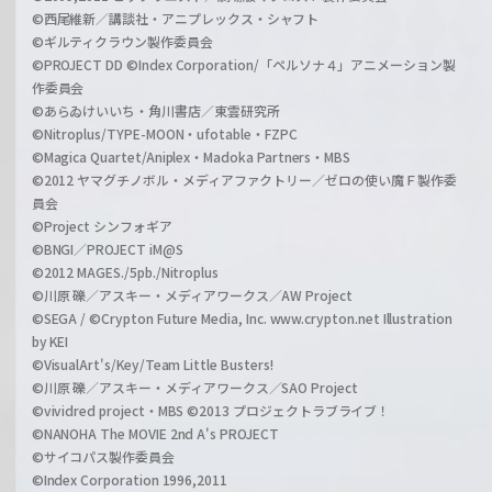
©西尾維新／講談社・アニプレックス・シャフト
©ギルティクラウン製作委員会
©PROJECT DD ©Index Corporation/「ペルソナ４」アニメーション製
作委員会
©あらゐけいいち・角川書店／東雲研究所
©Nitroplus/TYPE-MOON・ufotable・FZPC
©Magica Quartet/Aniplex・Madoka Partners・MBS
©2012 ヤマグチノボル・メディアファクトリー／ゼロの使い魔Ｆ製作委
員会
©Project シンフォギア
©BNGI／PROJECT iM@S
©2012 MAGES./5pb./Nitroplus
©川原 礫／アスキー・メディアワークス／AW Project
©SEGA / ©Crypton Future Media, Inc. www.crypton.net Illustration
by KEI
©VisualArt's/Key/Team Little Busters!
©川原 礫／アスキー・メディアワークス／SAO Project
©vividred project・MBS ©2013 プロジェクトラブライブ！
©NANOHA The MOVIE 2nd A's PROJECT
©サイコパス製作委員会
©Index Corporation 1996,2011