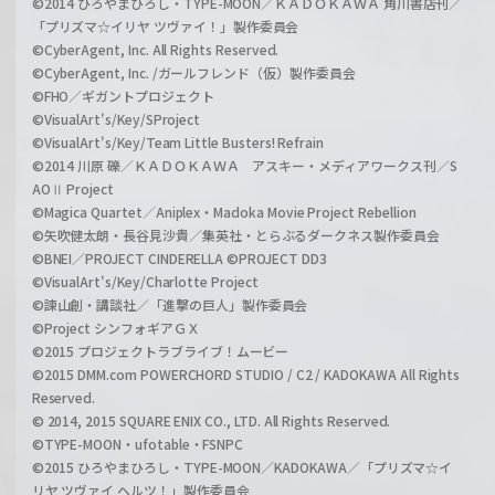
©2014 ひろやまひろし・TYPE-MOON／ＫＡＤＯＫＡＷＡ 角川書店刊／
「プリズマ☆イリヤ ツヴァイ！」製作委員会
©CyberAgent, Inc. All Rights Reserved.
©CyberAgent, Inc. /ガールフレンド（仮）製作委員会
©FHO／ギガントプロジェクト
©VisualArt's/Key/SProject
©VisualArt's/Key/Team Little Busters! Refrain
©2014 川原 礫／ＫＡＤＯＫＡＷＡ アスキー・メディアワークス刊／S
AOⅡ Project
©Magica Quartet／Aniplex・Madoka Movie Project Rebellion
©矢吹健太朗・長谷見沙貴／集英社・とらぶるダークネス製作委員会
©BNEI／PROJECT CINDERELLA ©PROJECT DD3
©VisualArt's/Key/Charlotte Project
©諫山創・講談社／「進撃の巨人」製作委員会
©Project シンフォギアＧＸ
©2015 プロジェクトラブライブ！ムービー
©2015 DMM.com POWERCHORD STUDIO / C2 / KADOKAWA All Rights
Reserved.
© 2014, 2015 SQUARE ENIX CO., LTD. All Rights Reserved.
©TYPE-MOON・ufotable・FSNPC
©2015 ひろやまひろし・TYPE-MOON／KADOKAWA／「プリズマ☆イ
リヤ ツヴァイ ヘルツ！」製作委員会