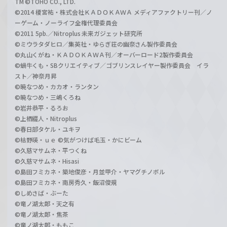
TM ©TOHO CO., LTD.
©2014 榎宮祐・株式会社ＫＡＤＯＫＡＷＡ メディアファクトリー刊／ノ
ーゲーム・ノーライフ全権代理委員会
©2011 5pb.／Nitroplus 未来ガジェット研究所
©ミウラタダヒロ／集英社・ゆらぎ荘の幽奈さん製作委員会
©丸山くがね・ＫＡＤＯＫＡＷＡ刊／オーバーロード2製作委員会
©蝸牛くも・SBクリエイティブ／ゴブリンスレイヤー製作委員会 イラ
スト／神奈月昇
©暁なつめ・カカオ・ランタン
©暁なつめ・三嶋くろね
©岩井恭平・るろお
©上栖綴人・Nitroplus
©春日部タケル・ユキヲ
©枯野瑛・ｕｅ ©気がつけば毛玉・かにビーム
©久慈マサムネ・平つくね
©久慈マサムネ・Hisasi
©島田フミカネ・築地俊彦・月並甲介・ヤマグチノボル
©島田フミカネ・南房秀久・飯沼俊規
©しめさば・ぶーた
©竜ノ湖太郎・天之有
©竜ノ湖太郎・焦茶
©竜ノ湖太郎・ももこ