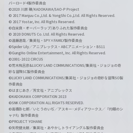
バーロード4製作委員会
©2020 川原 礫/KADOKAWA/SAO-P Project
© 2017 Manjuu Co.,Ltd. & YongShi Co.,Ltd. All Rights Reserved.
© 2017 Yostar, Inc. All Rights Reserved.
©白米良・オーバーラップ/ありふれた製作委員会
© 2020 DONUTS Co. Ltd. All Rights Reserved.
©遠藤達哉／集英社・SPY×FAMILY製作委員会
©Spider Lily／アニプレックス・ABCアニメーション・BS11
©GungHo Online Entertainment, Inc. All Rights Reserved.
©2001-2022 CIRCUS
©荒木飛呂彦&LUCKY LAND COMMUNICATIONS/集英社・ジョジョの奇
妙な冒険SC製作委員会
©LUCKY LAND COMMUNICATIONS/集英社・ジョジョの奇妙な冒険SO製
作委員会
©はまじあき／芳文社・アニプレックス
©KADOKAWA CORPORATION 2023
©SNK CORPORATION ALL RIGHTS RESERVED.
©高橋弥七郎／いとうのいぢ／アスキー･メディアワークス／『灼眼のシ
ャナF』製作委員会
©PROJECT YOHANE
©矢吹健太朗／集英社・あやかしトライアングル製作委員会