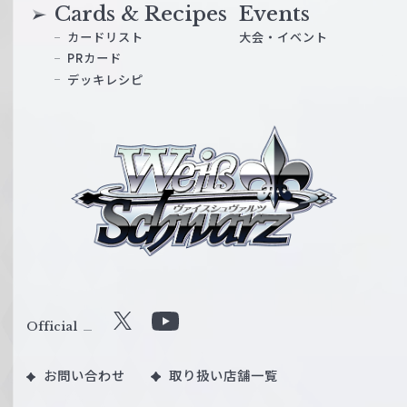
Cards & Recipes
Events
カードリスト
大会・イベント
PRカード
デッキレシピ
ヴ
ァ
イ
ス
シ
ュ
ヴ
ァ
ル
Official
X
Y
ツ
o
｜
お問い合わせ
取り扱い店舗一覧
u
W
T