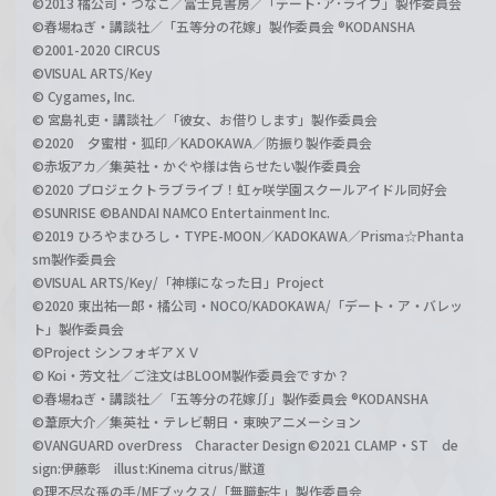
©2013 橘公司・つなこ／富士見書房／「デート･ア･ライブ」製作委員会
©春場ねぎ・講談社／「五等分の花嫁」製作委員会 ®KODANSHA
©2001-2020 CIRCUS
©VISUAL ARTS/Key
© Cygames, Inc.
© 宮島礼吏・講談社／「彼女、お借りします」製作委員会
©2020 夕蜜柑・狐印／KADOKAWA／防振り製作委員会
©赤坂アカ／集英社・かぐや様は告らせたい製作委員会
©2020 プロジェクトラブライブ！虹ヶ咲学園スクールアイドル同好会
©SUNRISE ©BANDAI NAMCO Entertainment Inc.
©2019 ひろやまひろし・TYPE-MOON／KADOKAWA／Prisma☆Phanta
sm製作委員会
©VISUAL ARTS/Key/「神様になった日」Project
©2020 東出祐一郎・橘公司・NOCO/KADOKAWA/「デート・ア・バレッ
ト」製作委員会
©Project シンフォギアＸＶ
© Koi・芳文社／ご注文はBLOOM製作委員会ですか？
©春場ねぎ・講談社／「五等分の花嫁∬」製作委員会 ®KODANSHA
©葦原大介／集英社・テレビ朝日・東映アニメーション
©VANGUARD overDress Character Design ©2021 CLAMP・ST de
sign:伊藤彰 illust:Kinema citrus/獣道
©理不尽な孫の手/MFブックス/「無職転生」製作委員会