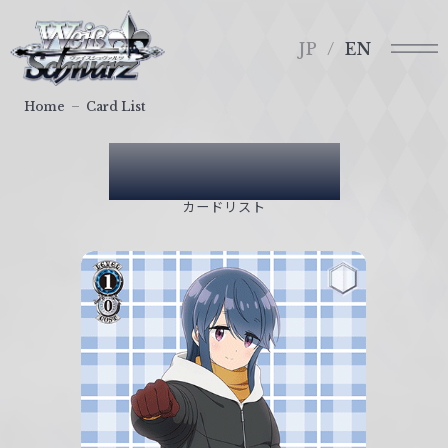
メ
ヴ
ニ
ァ
JP
EN
ュ
イ
ー
ス
Home
Card List
シ
ュ
Card List
ヴ
ァ
カードリスト
ル
ツ
｜
W
e
i
ß
S
c
h