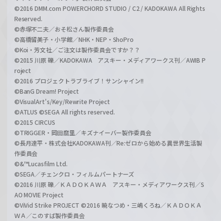
©2016 DMM.com POWERCHORD STUDIO / C2 / KADOKAWA All Rights
Reserved.
©赤塚不二夫／おそ松さん製作委員会
©高橋留美子・小学館／NHK・NEP・ShoPro
©Koi・芳文社／ご注文は製作委員会ですか？？
©2015 川原 礫／KADOKAWA アスキー・メディアワークス刊／AWIB P
roject
©2016 プロジェクトラブライブ！サンシャイン!!
©BanG Dream! Project
©VisualArt's/Key/Rewrite Project
©ATLUS ©SEGA All rights reserved.
©2015 CIRCUS
©TRIGGER・岡田麿里／キズナイーバー製作委員会
©長月達平・株式会社KADOKAWA刊／Re:ゼロから始める異世界生活製
作委員会
©&™Lucasfilm Ltd.
©SEGA／チェンクロ・フィルムパートナーズ
©2016 川原 礫／ＫＡＤＯＫＡＷＡ アスキー・メディアワークス刊／S
AO MOVIE Project
©ViVid Strike PROJECT ©2016 暁なつめ・三嶋くろね／ＫＡＤＯＫＡ
ＷＡ／このすば製作委員会