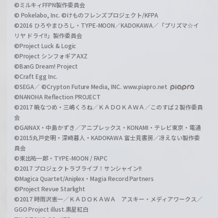
©ミルキィFFPN製作委員会
© Pokelabo, Inc. ©けものフレンズプロジェクト/KFPA
©2016 ひろやまひろし・TYPE-MOON／KADOKAWA／「プリズマ☆イ
リヤ ドライ!!」製作委員会
©Project Luck & Logic
©Project シンフォギアAXZ
©BanG Dream! Project
©Craft Egg Inc.
©SEGA／ ©Crypton Future Media, INC. www.piapro.net
©NANOHA Reflection PROJECT
©2017 暁なつめ・三嶋くろね／ＫＡＤＯＫＡＷＡ／このすば２製作委員
会
©GAINAX・中島かずき／アニプレックス・KONAMI・テレビ東京・電通
©2015丸戸史明・深崎暮人・KADOKAWA 富士見書房／冴えない製作委
員会
©東出祐一郎・TYPE-MOON / FAPC
©2017 プロジェクトラブライブ！サンシャイン!!
©Magica Quartet/Aniplex・Magia Record Partners
©Project Revue Starlight
©2017 時雨沢恵一／ＫＡＤＯＫＡＷＡ アスキー・メディアワークス／
GGO Project illust.黒星紅白