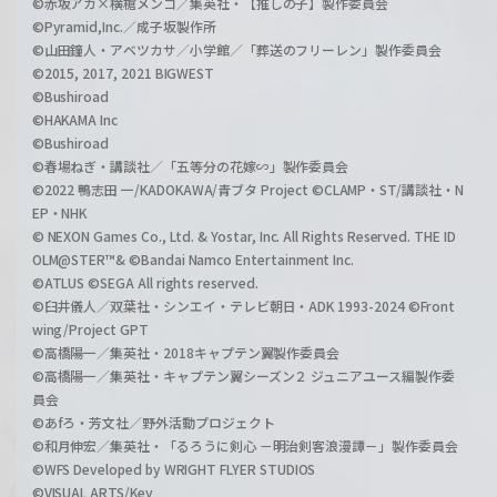
©赤坂アカ×横槍メンゴ／集英社・【推しの子】製作委員会
©Pyramid,Inc.／成子坂製作所
©山田鐘人・アベツカサ／小学館／「葬送のフリーレン」製作委員会
©2015, 2017, 2021 BIGWEST
©Bushiroad
©HAKAMA Inc
©Bushiroad
©春場ねぎ・講談社／「五等分の花嫁∽」製作委員会
©2022 鴨志田 一/KADOKAWA/青ブタ Project ©CLAMP・ST/講談社・N
EP・NHK
© NEXON Games Co., Ltd. & Yostar, Inc. All Rights Reserved. THE ID
OLM@STER™& ©Bandai Namco Entertainment Inc.
©ATLUS ©SEGA All rights reserved.
©臼井儀人／双葉社・シンエイ・テレビ朝日・ADK 1993-2024 ©Front
wing/Project GPT
©高橋陽一／集英社・2018キャプテン翼製作委員会
©高橋陽一／集英社・キャプテン翼シーズン２ ジュニアユース編製作委
員会
©あfろ・芳文社／野外活動プロジェクト
©和月伸宏／集英社・「るろうに剣心 －明治剣客浪漫譚－」製作委員会
©WFS Developed by WRIGHT FLYER STUDIOS
©VISUAL ARTS/Key