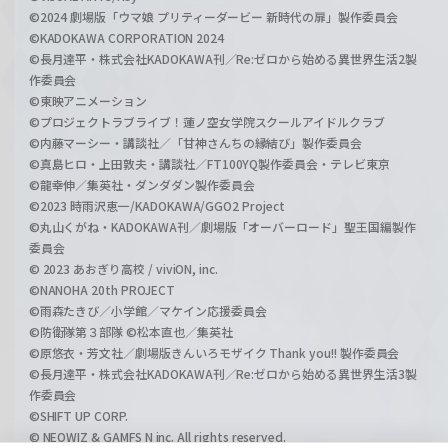
©2024 劇場版「ウマ娘 プリティーダービー 新時代の扉」製作委員会
©KADOKAWA CORPORATION 2024
©長月達平・株式会社KADOKAWA刊／Re:ゼロから始める異世界生活2製
作委員会
©東映アニメーション
©プロジェクトラブライブ！蓮ノ空女学院スクールアイドルクラブ
©内藤マーシー・講談社／「甘神さんちの縁結び」製作委員会
©真島ヒロ・上田敦夫・講談社／FT100YQ製作委員会・テレビ東京
©龍幸伸／集英社・ダンダダン製作委員会
©2023 時雨沢恵一/KADOKAWA/GGO2 Project
©丸山くがね・KADOKAWA刊／劇場版「オーバーロード」聖王国編製作
委員会
© 2023 あおぎり高校 / viviON, inc.
©NANOHA 20th PROJECT
©雨森たきび／小学館／マケイン応援委員会
©防衛隊第３部隊 ©松本直也／集英社
©原悠衣・芳文社／劇場版きんいろモザイク Thank you!! 製作委員会
©長月達平・株式会社KADOKAWA刊／Re:ゼロから始める異世界生活3製
作委員会
©SHIFT UP CORP.
© NEOWIZ & GAMFS N inc. All rights reserved.