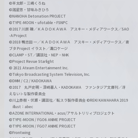
©羊太郎・三嶋くろね
©諸星悠・甘味みきひろ
©NANOHA Detonation PROJECT
©TYPE-MOON・ufotable・FSNPC
©2017 川原 礫／ＫＡＤＯＫＡＷＡ アスキー・メディアワークス／SAO
-A Project
©2018 鴨志田 一／ＫＡＤＯＫＡＷＡ アスキー・メディアワークス／青
ブタ Project イラスト／溝口ケージ
©CLAMP・ST／講談社・NEP・NHK
©Project Revue Starlight
© 2021 Ateam Entertainment Inc.
©Tokyo Broadcasting System Television, Inc.
©DMM / C2 / KADOKAWA
©2017 丸戸史明・深崎暮人・KADOKAWA ファンタジア文庫刊／冴
えない♭な製作委員会
©川上泰樹・伏瀬・講談社／転スラ製作委員会 ©REKI KAWAHARA 2019
illust：abec
©AZONE INTERNATIONAL・acus/アサルトリリィプロジェクト
©TYPE-MOON / FGO6 ANIME PROJECT
©TYPE-MOON / FGO7 ANIME PROJECT
©Frontwing