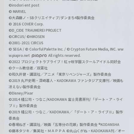
©irodori ent post
© MARVEL
©大森藤ノ・SBクリエイティブ/ダンまち4製作委員会
© 2016 COVER Corp.
©D_CIDE TRAUMEREI PROJECT
©CIRCUS/ ©HIKOSEN
©2001-2021 CIRCUS
© SEGA / © Colorful Palette Inc. / © Crypton Future Media, INC. ww
w.piapro.net
All rights reserved.
©2022 プロジェクトラブライブ！虹ヶ咲学園スクールアイドル同好会
©クール教信者／双葉社
©和久井健・講談社／アニメ「東京リベンジャーズ」製作委員会
©2019 丸戸史明・深崎暮人・KADOKAWA ファンタジア文庫刊／映画も
冴えない製作委員会
©Disney/Pixar
©2014 橘公司・つなこ/KADOKAWA 富士見書房刊/「デート・ア・ライ
ブⅡ」製作委員会
©2019 橘公司・つなこ／KADOKAWA／「デート・ア・ライブⅢ」製作
委員会
©春場ねぎ・講談社／映画「五等分の花嫁」製作委員会 ®KODANSHA
©藤本タツキ／集英社・ＭＡＰＰＡ ©丸山くがね・KADOKAWA刊／オー