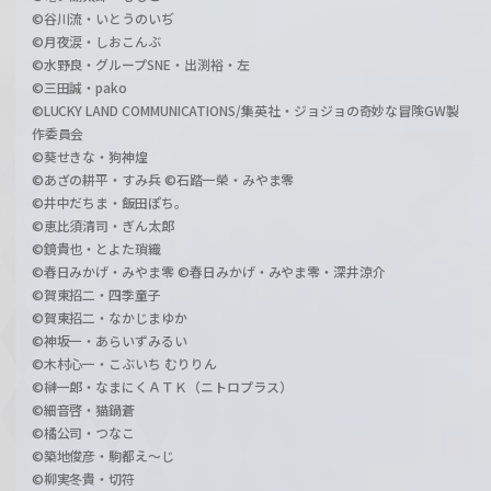
©谷川流・いとうのいぢ
©月夜涙・しおこんぶ
©水野良・グループSNE・出渕裕・左
©三田誠・pako
©LUCKY LAND COMMUNICATIONS/集英社・ジョジョの奇妙な冒険GW製
作委員会
©葵せきな・狗神煌
©あざの耕平・すみ兵 ©石踏一榮・みやま零
©井中だちま・飯田ぽち。
©恵比須清司・ぎん太郎
©鏡貴也・とよた瑣織
©春日みかげ・みやま零 ©春日みかげ・みやま零・深井涼介
©賀東招二・四季童子
©賀東招二・なかじまゆか
©神坂一・あらいずみるい
©木村心一・こぶいち むりりん
©榊一郎・なまにくＡＴＫ（ニトロプラス）
©細音啓・猫鍋蒼
©橘公司・つなこ
©築地俊彦・駒都え～じ
©柳実冬貴・切符