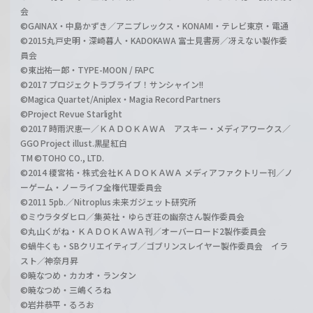
会
©GAINAX・中島かずき／アニプレックス・KONAMI・テレビ東京・電通
©2015丸戸史明・深崎暮人・KADOKAWA 富士見書房／冴えない製作委
員会
©東出祐一郎・TYPE-MOON / FAPC
©2017 プロジェクトラブライブ！サンシャイン!!
©Magica Quartet/Aniplex・Magia Record Partners
©Project Revue Starlight
©2017 時雨沢恵一／ＫＡＤＯＫＡＷＡ アスキー・メディアワークス／
GGO Project illust.黒星紅白
TM ©TOHO CO., LTD.
©2014 榎宮祐・株式会社ＫＡＤＯＫＡＷＡ メディアファクトリー刊／ノ
ーゲーム・ノーライフ全権代理委員会
©2011 5pb.／Nitroplus 未来ガジェット研究所
©ミウラタダヒロ／集英社・ゆらぎ荘の幽奈さん製作委員会
©丸山くがね・ＫＡＤＯＫＡＷＡ刊／オーバーロード2製作委員会
©蝸牛くも・SBクリエイティブ／ゴブリンスレイヤー製作委員会 イラ
スト／神奈月昇
©暁なつめ・カカオ・ランタン
©暁なつめ・三嶋くろね
©岩井恭平・るろお