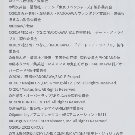
©クール教信者／双葉社
©和久井健・講談社／アニメ「東京リベンジャーズ」製作委員会
©2019 丸戸史明・深崎暮人・KADOKAWA ファンタジア文庫刊／映画も
冴えない製作委員会
©Disney/Pixar
©2014 橘公司・つなこ/KADOKAWA 富士見書房刊/「デート・ア・ライ
ブⅡ」製作委員会
©2019 橘公司・つなこ／KADOKAWA／「デート・ア・ライブⅢ」製作
委員会
©春場ねぎ・講談社／映画「五等分の花嫁」製作委員会 ®KODANSHA
©藤本タツキ／集英社・ＭＡＰＰＡ ©丸山くがね・KADOKAWA刊／オー
バーロード4製作委員会
©2020 川原 礫/KADOKAWA/SAO-P Project
© 2017 Manjuu Co.,Ltd. & YongShi Co.,Ltd. All Rights Reserved.
© 2017 Yostar, Inc. All Rights Reserved.
©白米良・オーバーラップ/ありふれた製作委員会
© 2020 DONUTS Co. Ltd. All Rights Reserved.
©遠藤達哉／集英社・SPY×FAMILY製作委員会
©Spider Lily／アニプレックス・ABCアニメーション・BS11
©GungHo Online Entertainment, Inc. All Rights Reserved.
©2001-2022 CIRCUS
©荒木飛呂彦&LUCKY LAND COMMUNICATIONS/集英社・ジョジョの奇