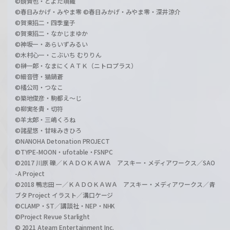
©鏡貴也・とよた瑣織
©春日みかげ・みやま零 ©春日みかげ・みやま零・深井涼介
©賀東招二・四季童子
©賀東招二・なかじまゆか
©神坂一・あらいずみるい
©木村心一・こぶいち むりりん
©榊一郎・なまにくＡＴＫ（ニトロプラス）
©細音啓・猫鍋蒼
©橘公司・つなこ
©築地俊彦・駒都え～じ
©柳実冬貴・切符
©羊太郎・三嶋くろね
©諸星悠・甘味みきひろ
©NANOHA Detonation PROJECT
©TYPE-MOON・ufotable・FSNPC
©2017 川原 礫／ＫＡＤＯＫＡＷＡ アスキー・メディアワークス／SAO
-A Project
©2018 鴨志田 一／ＫＡＤＯＫＡＷＡ アスキー・メディアワークス／青
ブタ Project イラスト／溝口ケージ
©CLAMP・ST／講談社・NEP・NHK
©Project Revue Starlight
© 2021 Ateam Entertainment Inc.