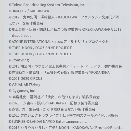
©Tokyo Broadcasting System Television, Inc.
©DMM / C2 / KADOKAWA
©2017 丸戸史明・深崎暮人・KADOKAWA ファンタジア文庫刊／冴
えない♭な製作委員会
©川上泰樹・伏瀬・講談社／転スラ製作委員会 ©REKI KAWAHARA 2019
illust：abec
©AZONE INTERNATIONAL・acus/アサルトリリィプロジェクト
©TYPE-MOON / FGO6 ANIME PROJECT
©TYPE-MOON / FGO7 ANIME PROJECT
©Frontwing
©2013 橘公司・つなこ／富士見書房／「デート･ア･ライブ」製作委員会
©春場ねぎ・講談社／「五等分の花嫁」製作委員会 ®KODANSHA
©2001-2020 CIRCUS
©VISUAL ARTS/Key
© Cygames, Inc.
© 宮島礼吏・講談社／「彼女、お借りします」製作委員会
©2020 夕蜜柑・狐印／KADOKAWA／防振り製作委員会
©赤坂アカ／集英社・かぐや様は告らせたい製作委員会
©2020 プロジェクトラブライブ！虹ヶ咲学園スクールアイドル同好会
©SUNRISE ©BANDAI NAMCO Entertainment Inc.
©2019 ひろやまひろし・TYPE-MOON／KADOKAWA／Prisma☆Phanta