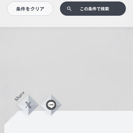
条件をクリア
この条件で検索
Share
X
L
i
n
e