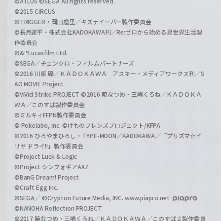
©ATLUS ©SEGA All rights reserved.
©2015 CIRCUS
©TRIGGER・岡田麿里／キズナイーバー製作委員会
©長月達平・株式会社KADOKAWA刊／Re:ゼロから始める異世界生活製
作委員会
©&™Lucasfilm Ltd.
©SEGA／チェンクロ・フィルムパートナーズ
©2016 川原 礫／ＫＡＤＯＫＡＷＡ アスキー・メディアワークス刊／S
AO MOVIE Project
©ViVid Strike PROJECT ©2016 暁なつめ・三嶋くろね／ＫＡＤＯＫＡ
ＷＡ／このすば製作委員会
©ミルキィFFPN製作委員会
© Pokelabo, Inc. ©けものフレンズプロジェクト/KFPA
©2016 ひろやまひろし・TYPE-MOON／KADOKAWA／「プリズマ☆イ
リヤ ドライ!!」製作委員会
©Project Luck & Logic
©Project シンフォギアAXZ
©BanG Dream! Project
©Craft Egg Inc.
©SEGA／ ©Crypton Future Media, INC. www.piapro.net
©NANOHA Reflection PROJECT
©2017 暁なつめ・三嶋くろね／ＫＡＤＯＫＡＷＡ／このすば２製作委員