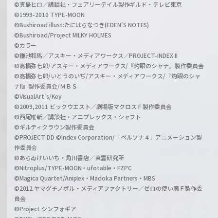
©真島ヒロ／講談社・フェアリーテイル製作ギルド・テレビ東京
©1999-2010 TYPE-MOON
©Bushiroad illust:たにはらなつき(EDEN'S NOTES)
©Bushiroad/Project MILKY HOLMES
©カラー
©鎌池和馬／アスキー・メディアワークス／PROJECT-INDEX II
©高橋弥七郎/アスキー・メディアワークス/『灼眼のシャナ』製作委員会
©高橋弥七郎/いとうのいぢ/アスキー・メディアワークス/『灼眼のシャ
ナII』製作委員会/ＭＢＳ
©VisualArt's/Key
©2009,2011 ビックウエスト／劇場版マクロスＦ製作委員会
©西尾維新／講談社・アニプレックス・シャフト
©ギルティクラウン製作委員会
©PROJECT DD ©Index Corporation/「ペルソナ４」アニメーション製
作委員会
©あらゐけいいち・角川書店／東雲研究所
©Nitroplus/TYPE-MOON・ufotable・FZPC
©Magica Quartet/Aniplex・Madoka Partners・MBS
©2012 ヤマグチノボル・メディアファクトリー／ゼロの使い魔Ｆ製作委
員会
©Project シンフォギア