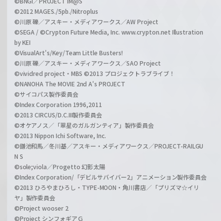
©BNGI／PROJECT iM@S
©2012 MAGES./5pb./Nitroplus
©川原 礫／アスキー・メディアワークス／AW Project
©SEGA / ©Crypton Future Media, Inc. www.crypton.net Illustration
by KEI
©VisualArt's/Key/Team Little Busters!
©川原 礫／アスキー・メディアワークス／SAO Project
©vividred project・MBS ©2013 プロジェクトラブライブ！
©NANOHA The MOVIE 2nd A's PROJECT
©サイコパス製作委員会
©Index Corporation 1996,2011
©2013 CIRCUS/D.C.III製作委員会
©オケアノス／「翠星のガルガンティア」製作委員会
©2013 Nippon Ichi Software, Inc.
©鎌池和馬／冬川基／アスキー・メディアワークス／PROJECT-RAILGU
N S
©sole;viola／Progetto 幻影太陽
©Index Corporation/「デビルサバイバー2」アニメーション製作委員会
©2013 ひろやまひろし・TYPE-MOON・角川書店／「プリズマ☆イリ
ヤ」製作委員会
©Project wooser 2
©Project シンフォギアＧ