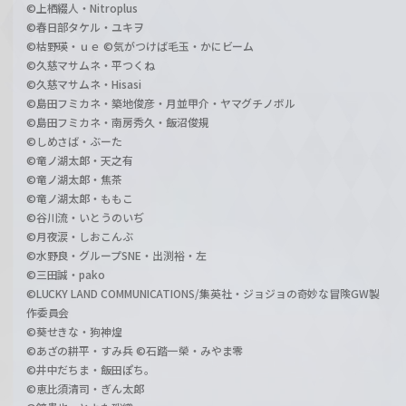
©上栖綴人・Nitroplus
©春日部タケル・ユキヲ
©枯野瑛・ｕｅ ©気がつけば毛玉・かにビーム
©久慈マサムネ・平つくね
©久慈マサムネ・Hisasi
©島田フミカネ・築地俊彦・月並甲介・ヤマグチノボル
©島田フミカネ・南房秀久・飯沼俊規
©しめさば・ぶーた
©竜ノ湖太郎・天之有
©竜ノ湖太郎・焦茶
©竜ノ湖太郎・ももこ
©谷川流・いとうのいぢ
©月夜涙・しおこんぶ
©水野良・グループSNE・出渕裕・左
©三田誠・pako
©LUCKY LAND COMMUNICATIONS/集英社・ジョジョの奇妙な冒険GW製
作委員会
©葵せきな・狗神煌
©あざの耕平・すみ兵 ©石踏一榮・みやま零
©井中だちま・飯田ぽち。
©恵比須清司・ぎん太郎