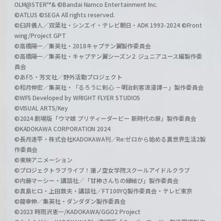
OLM@STER™& ©Bandai Namco Entertainment Inc.
©ATLUS ©SEGA All rights reserved.
©臼井儀人／双葉社・シンエイ・テレビ朝日・ADK 1993-2024 ©Front
wing/Project GPT
©高橋陽一／集英社・2018キャプテン翼製作委員会
©高橋陽一／集英社・キャプテン翼シーズン２ ジュニアユース編製作委
員会
©あfろ・芳文社／野外活動プロジェクト
©和月伸宏／集英社・「るろうに剣心 －明治剣客浪漫譚－」製作委員会
©WFS Developed by WRIGHT FLYER STUDIOS
©VISUAL ARTS/Key
©2024 劇場版「ウマ娘 プリティーダービー 新時代の扉」製作委員会
©KADOKAWA CORPORATION 2024
©長月達平・株式会社KADOKAWA刊／Re:ゼロから始める異世界生活2製
作委員会
©東映アニメーション
©プロジェクトラブライブ！蓮ノ空女学院スクールアイドルクラブ
©内藤マーシー・講談社／「甘神さんちの縁結び」製作委員会
©真島ヒロ・上田敦夫・講談社／FT100YQ製作委員会・テレビ東京
©龍幸伸／集英社・ダンダダン製作委員会
©2023 時雨沢恵一/KADOKAWA/GGO2 Project