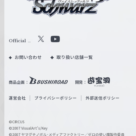
ス
シ
ュ
ヴ
ァ
ル
Official
X
Y
ツ
o
｜
お問い合わせ
取り扱い店舗一覧
u
W
T
e
u
i
b
商品企画：
開発：
ß
e
S
O
運営会社
プライバシーポリシー
外部送信ポリシー
c
f
h
f
w
i
a
©CIRCUS
c
©2007 VisualArt's/Key
r
i
©2007 ヤマグチノボル･メディアファクトリー／ゼロの使い魔製作委員