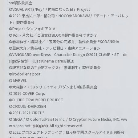
sm製作委員会
©VISUAL ARTS/Key/「神様になった日」Project
©2020 東出祐一郎・橘公司・NOCO/KADOKAWA/「デート・ア・バレッ
ト」製作委員会
©Project シンフォギアＸＶ
© Koi・芳文社／ご注文はBLOOM製作委員会ですか？
©春場ねぎ・講談社／「五等分の花嫁∬」製作委員会 ®KODANSHA
©葦原大介／集英社・テレビ朝日・東映アニメーション
©VANGUARD overDress Character Design ©2021 CLAMP・ST de
sign:伊藤彰 illust:Kinema citrus/獣道
©理不尽な孫の手/MFブックス/「無職転生」製作委員会
©irodori ent post
© MARVEL
©大森藤ノ・SBクリエイティブ/ダンまち4製作委員会
© 2016 COVER Corp.
©D_CIDE TRAUMEREI PROJECT
©CIRCUS/ ©HIKOSEN
©2001-2021 CIRCUS
© SEGA / © Colorful Palette Inc. / © Crypton Future Media, INC. ww
w.piapro.net
All rights reserved.
©2022 プロジェクトラブライブ！虹ヶ咲学園スクールアイドル同好会