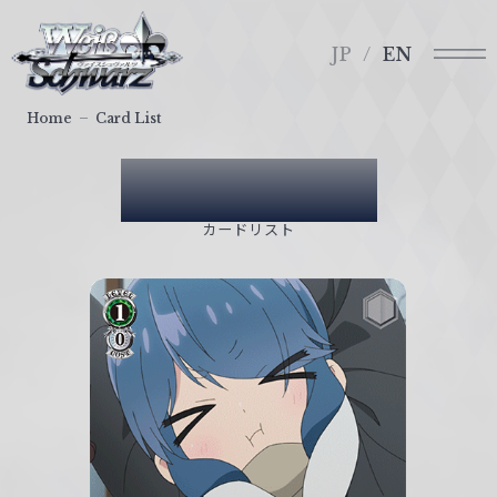
メ
ヴ
ニ
ァ
JP
EN
ュ
イ
ー
ス
Home
Card List
シ
ュ
Card List
ヴ
ァ
カードリスト
ル
ツ
｜
W
e
i
ß
S
c
h