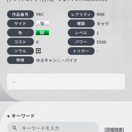
YRC
RRR
作品番号
レアリティ
キャラ
サイド
種類
1
色
レベル
0
5500
コスト
パワー
-
ソウル
トリガー
ゆるキャン△・バイク
特徴
-
キーワード
[詳細検索]