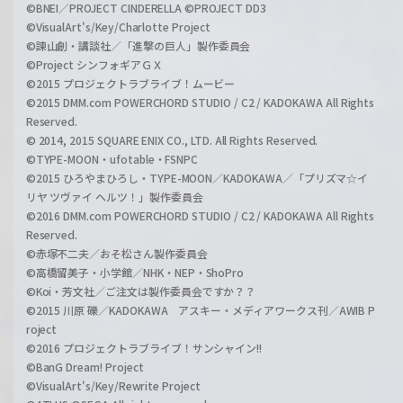
©BNEI／PROJECT CINDERELLA ©PROJECT DD3
©VisualArt's/Key/Charlotte Project
©諫山創・講談社／「進撃の巨人」製作委員会
©Project シンフォギアＧＸ
©2015 プロジェクトラブライブ！ムービー
©2015 DMM.com POWERCHORD STUDIO / C2 / KADOKAWA All Rights
Reserved.
© 2014, 2015 SQUARE ENIX CO., LTD. All Rights Reserved.
©TYPE-MOON・ufotable・FSNPC
©2015 ひろやまひろし・TYPE-MOON／KADOKAWA／「プリズマ☆イ
リヤ ツヴァイ ヘルツ！」製作委員会
©2016 DMM.com POWERCHORD STUDIO / C2 / KADOKAWA All Rights
Reserved.
©赤塚不二夫／おそ松さん製作委員会
©高橋留美子・小学館／NHK・NEP・ShoPro
©Koi・芳文社／ご注文は製作委員会ですか？？
©2015 川原 礫／KADOKAWA アスキー・メディアワークス刊／AWIB P
roject
©2016 プロジェクトラブライブ！サンシャイン!!
©BanG Dream! Project
©VisualArt's/Key/Rewrite Project