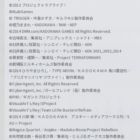
©2013 プロジェクトラブライブ！
©KLabGames
© TRIGGER・中島かずき／キルラキル製作委員会
©橙乃ままれ・KADOKAWA／NHK・NEP
©2014 DMM.com/KADOKAWA GAMES All Rights Reserved.
©古味直志／集英社・アニプレックス・シャフト・MBS
©臼井儀人/双葉社・シンエイ・テレビ朝日・ADK
©臼井儀人/双葉社・シンエイ・テレビ朝日・ADK 2001,2002,2014
©貴家悠・橘賢一／集英社・Project TERRAFORMARS
©劇場版ミルキィホームズ製作委員会
©2014 ひろやまひろし・TYPE-MOON／ＫＡＤＯＫＡＷＡ 角川書店刊／
「プリズマ☆イリヤ ツヴァイ！」製作委員会
©CyberAgent, Inc. All Rights Reserved.
©CyberAgent, Inc. /ガールフレンド（仮）製作委員会
©FHO／ギガントプロジェクト
©VisualArt's/Key/SProject
©VisualArt's/Key/Team Little Busters! Refrain
©2014 川原 礫／ＫＡＤＯＫＡＷＡ アスキー・メディアワークス刊／S
AOⅡ Project
©Magica Quartet／Aniplex・Madoka Movie Project Rebellion
©矢吹健太朗・長谷見沙貴／集英社・とらぶるダークネス製作委員会