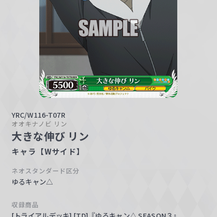
w
a
r
z
YRC/W116-T07R
オオキナノビ リン
大きな伸び リン
キャラ【Wサイド】
ネオスタンダード区分
ゆるキャン△
収録商品
[トライアルデッキ] [TD]『ゆるキャン△ SEASON３』