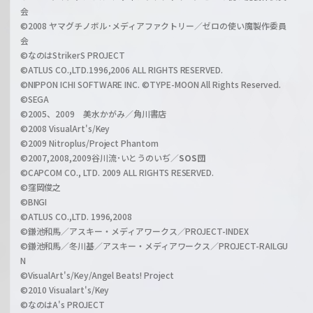
z
会
a
©2008 ヤマグチノボル･メディアファクトリー／ゼロの使い魔製作委員
l
会
C
©なのはStrikerS PROJECT
h
©ATLUS CO.,LTD.1996,2006 ALL RIGHTS RESERVED.
a
©NIPPON ICHI SOFTWARE INC. ©TYPE-MOON All Rights Reserved.
n
©SEGA
©2005、2009 美水かがみ／角川書店
n
©2008 VisualArt's/Key
e
©2009 Nitroplus/Project Phantom
l
©2007,2008,2009谷川流･いとうのいぢ／
SOS団
©CAPCOM CO., LTD. 2009 ALL RIGHTS RESERVED.
©窪岡俊之
©BNGI
©ATLUS CO.,LTD. 1996,2008
©鎌池和馬／アスキー・メディアワークス／PROJECT-INDEX
©鎌池和馬／冬川基／アスキー・メディアワークス／PROJECT-RAILGU
N
©VisualArt's/Key/Angel Beats! Project
©2010 Visualart's/Key
©なのはA's PROJECT